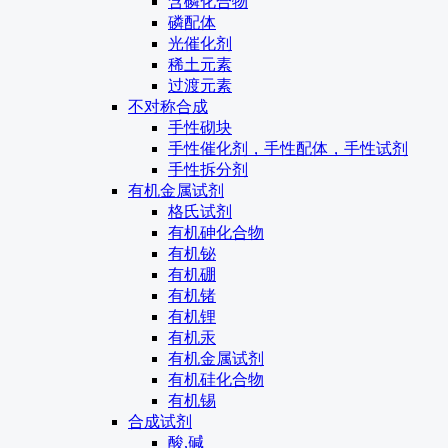
含磷化合物
磷配体
光催化剂
稀土元素
过渡元素
不对称合成
手性砌块
手性催化剂，手性配体，手性试剂
手性拆分剂
有机金属试剂
格氏试剂
有机砷化合物
有机铋
有机硼
有机锗
有机锂
有机汞
有机金属试剂
有机硅化合物
有机锡
合成试剂
酸,碱