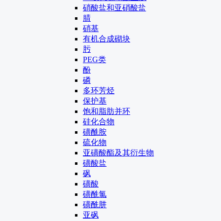
硝酸盐和亚硝酸盐
腈
硝基
有机合成砌块
肟
PEG类
酚
磷
多环芳烃
保护基
饱和脂肪并环
硅化合物
磺酰胺
硫化物
亚磺酸酯及其衍生物
磺酸盐
砜
磺酸
磺酰氯
磺酰肼
亚砜