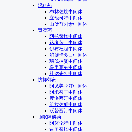
眼科药
布林佐胺中间体
立他司特中间体
曲伏前列素中间体
胃肠药
阿托替胺中间体
达考替丁中间体
伊布杜坦中间体
消旋卡多曲中间体
瑞伐拉赞中间体
乌里莫林中间体
扎达来特中间体
抗抑郁药
阿戈美拉汀中间体
阿米替丁中间体
度洛西汀中间体
维拉佐酮中间体
沃替西汀中间体
睡眠障碍药
阿莫伦特中间体
雷美替胺中间体