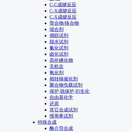
C-C成键反应
C-X成键反应
C-X成键反应
螯合物/络合物
缩合剂
偶联试剂
脱水试剂
氟化试剂
卤化试剂
高价碘化物
无机盐
氧化剂
相转移催化剂
聚合物负载试剂
保护,脱保护,衍生化
自由基化学
还原
其它合成试剂
维蒂希试剂
特殊合成
酶介导合成