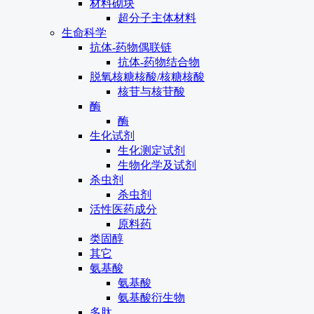
材料砌块
超分子主体材料
生命科学
抗体-药物偶联链
抗体-药物结合物
脱氧核糖核酸/核糖核酸
核苷与核苷酸
酶
酶
生化试剂
生化测定试剂
生物化学及试剂
杀虫剂
杀虫剂
活性医药成分
原料药
类固醇
其它
氨基酸
氨基酸
氨基酸衍生物
多肽