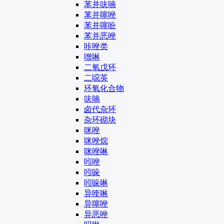
苯并呋喃
苯并噻唑
苯并噻吩
苯并恶唑
咔唑类
噌啉
二氧戊环
二噁英
环氧化合物
呋喃
卤代杂环
杂环砌块
咪唑
咪唑烷
咪唑啉
吲唑
吲哚
吲哚啉
异喹啉
异噻唑
异恶唑