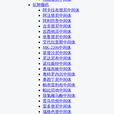
抗肿瘤药
阿卡拉布替尼中间体
阿法替尼中间体
阿利司帝中间体
吉非替尼中间体
吉西他滨中间体
依鲁替尼中间体
艾代拉里斯中间体
MK-2206中间体
莫替沙尼中间体
尼达尼布中间体
诺拉曲特中间体
奥瑞布林中间体
奥特罗内尔中间体
奥西丁尼中间体
帕布昔利布中间体
帕比司他中间体
脱氢雌马酚中间体
普马司他中间体
雷多替尼中间体
瑞格色替中间体