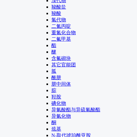
溴代物
羧酸盐
羧酸
氯代物
二氮丙啶
重氮化合物
二氟甲基
酯
醚
含氟砌块
其它官能团
胍
酰肼
肼中间体
腙
羟胺
碘化物
异氰酸酯与异硫氰酸酯
异氰化物
酮
巯基
N-取代琥珀酰亚胺