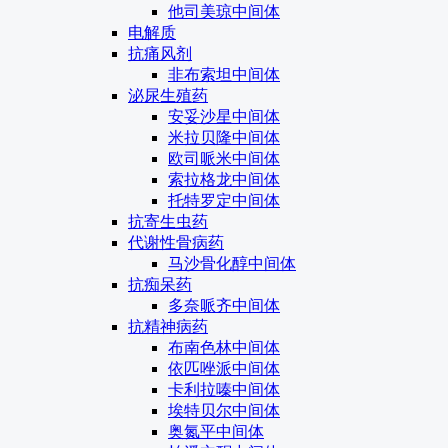
他司美琼中间体
电解质
抗痛风剂
非布索坦中间体
泌尿生殖药
安妥沙星中间体
米拉贝隆中间体
欧司哌米中间体
索拉格龙中间体
托特罗定中间体
抗寄生虫药
代谢性骨病药
马沙骨化醇中间体
抗痴呆药
多奈哌齐中间体
抗精神病药
布南色林中间体
依匹唑派中间体
卡利拉嗪中间体
埃特贝尔中间体
奥氮平中间体