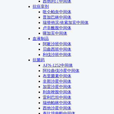
西他列汀中间体
抗痉挛剂
吡仑帕奈中间体
普加巴林中间体
瑞替他滨/依索加宾中间体
卢非酰胺中间体
噻加宾中间体
血液制品
阿哌沙班中间体
贝曲西班中间体
利伐沙班中间体
抗菌药
AFN-1252中间体
阿拉曲伐沙星中间体
布里菌素中间体
非那沙星中间体
加雷沙星中间体
利奈唑胺中间体
雷利巴坦中间体
瑞他帕林中间体
西他沙星中间体
泰比培南酯中间体