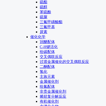
硫酯
硫醇
苯硫酚
硫脲
三氟甲磺酸酯
三氟甲基
尿素
催化化学
冠醚配体
C-H键活化
给碳配体
交叉偶联反应
过渡金属催化的交叉偶联反应
二酮配体
氢化
主族元素
金属催化剂
给氮配体
非贵金属催化剂
烯烃复分解反应
有机催化剂