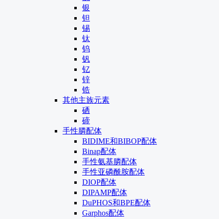
银
钽
锡
钛
钨
钒
钇
锌
锆
其他主族元素
硒
碲
手性膦配体
BIDIME和BIBOP配体
Binap配体
手性氨基膦配体
手性亚磷酰胺配体
DIOP配体
DIPAMP配体
DuPHOS和BPE配体
Garphos配体