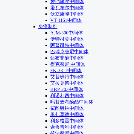
舍他康唑中间体
塔瓦布尔中间体
伏立康唑中间体
VT-1161中间体
免疫制剂
AJM-300中间体
伊特司莫中间体
阿普司特中间体
巴瑞克替尼中间体
达布非酮中间体
得克替尼 中间体
FK-3311中间体
艾替班特中间体
艾拉莫德中间体
KRP-203中间体
利诺利西中间体
吗替麦考酚酯中间体
霉酚酸钠中间体
奥扎莫德中间体
利多格雷中间体
索鲁普利中间体
托法替尼中间体