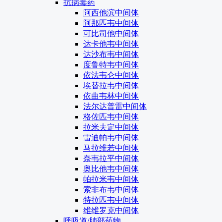
抗病毒药
阿西他滨中间体
阿那匹韦中间体
可比司他中间体
达卡他韦中间体
达沙布韦中间体
度鲁特韦中间体
依法韦仑中间体
埃替拉韦中间体
依曲韦林中间体
法尔达普雷中间体
格佐匹韦中间体
拉米夫定中间体
雷迪帕韦中间体
马拉维若中间体
奈韦拉平中间体
奥比他韦中间体
帕拉米韦中间体
索非布韦中间体
特拉匹韦中间体
维维罗克中间体
呼吸道/肺部药物