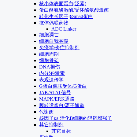
核小体表面蛋白(泛素)
蛋白酪氨酸激酶/受体酪氨酸激酶
转化生长因子β/Smad蛋白
抗体偶联药物
ADC Linker
细胞凋亡
细胞自我吞噬
免疫学/炎症抑制剂
细胞周期
细胞骨架
DNA损伤
内分泌/激素
表观遗传学
G蛋白偶联受体/G蛋白
JAK/STAT信号
MAPK/ERK通路
膜转运蛋白/离子通道
代谢酶
核因子κa-活化B细胞的轻链增强子
其它抑制剂
其它目标