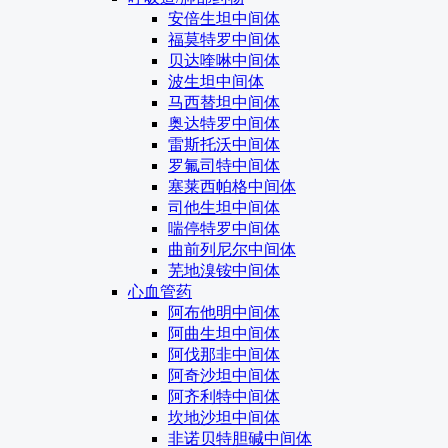
安倍生坦中间体
福莫特罗中间体
贝达喹啉中间体
波生坦中间体
马西替坦中间体
奥达特罗中间体
雷斯托沃中间体
罗氟司特中间体
塞莱西帕格中间体
司他生坦中间体
喘停特罗中间体
曲前列尼尔中间体
芜地溴铵中间体
心血管药
阿布他明中间体
阿曲生坦中间体
阿伐那非中间体
阿奇沙坦中间体
阿齐利特中间体
坎地沙坦中间体
非诺贝特胆碱中间体