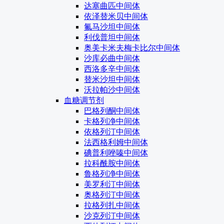
达塞曲匹中间体
依泽替米贝中间体
氟马沙坦中间体
利伐普坦中间体
奥美卡米夫梅卡比尔中间体
沙库必曲中间体
西洛多辛中间体
替米沙坦中间体
沃拉帕沙中间体
血糖调节剂
巴格列酮中间体
卡格列净中间体
依格列汀中间体
法西格利姆中间体
碘普利唑嗪中间体
拉科酰胺中间体
鲁格列净中间体
美罗利汀中间体
奥格列汀中间体
拉格列扎中间体
沙克列汀中间体