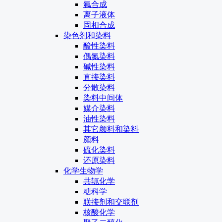
氟合成
离子液体
固相合成
染色剂和染料
酸性染料
偶氮染料
碱性染料
直接染料
分散染料
染料中间体
媒介染料
油性染料
其它颜料和染料
颜料
硫化染料
还原染料
化学生物学
共轭化学
糖科学
联接剂和交联剂
核酸化学