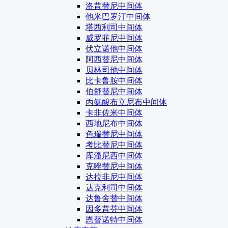
洛昔替尼中间体
他米巴罗汀中间体
塔西利司中间体
威罗菲尼中间体
伏立诺他中间体
阿西替尼中间体
贝林司他中间体
比卡鲁胺中间体
伯舒替尼中间体
丙氨酸布立尼布中间体
卡非佐米中间体
西地尼布中间体
色瑞替尼中间体
考比替尼中间体
库潘尼西中间体
克唑替尼中间体
达拉非尼中间体
达克利司中间体
达鲁舍替中间体
因多昔芬中间体
恩替诺特中间体