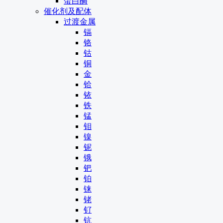
蛋白酶
催化剂及配体
过渡金属
镉
铬
钴
铜
金
铪
铱
铁
锰
钼
镍
铌
锇
钯
铂
铼
铑
钌
钪