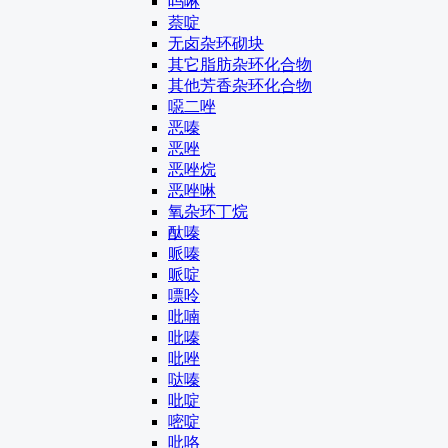
吗啉
萘啶
无卤杂环砌块
其它脂肪杂环化合物
其他芳香杂环化合物
噁二唑
恶嗪
恶唑
恶唑烷
恶唑啉
氧杂环丁烷
酞嗪
哌嗪
哌啶
嘌呤
吡喃
吡嗪
吡唑
哒嗪
吡啶
嘧啶
吡咯