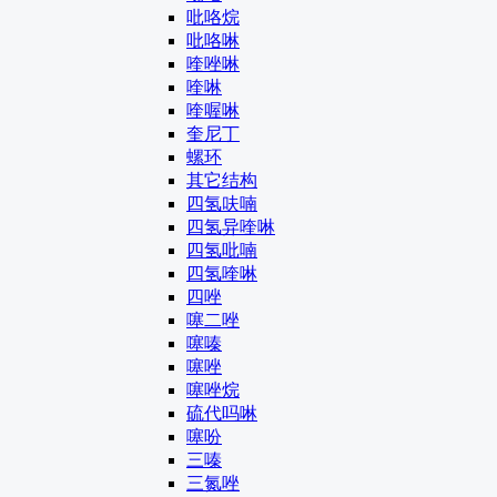
吡咯烷
吡咯啉
喹唑啉
喹啉
喹喔啉
奎尼丁
螺环
其它结构
四氢呋喃
四氢异喹啉
四氢吡喃
四氢喹啉
四唑
噻二唑
噻嗪
噻唑
噻唑烷
硫代吗啉
噻吩
三嗪
三氮唑