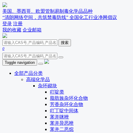
美国、墨西哥、欧盟管制易制毒化学品品种
“清朗网络空间，共筑禁毒防线” 全国化工行业净网倡议
登录
注册
我的收藏
企业邮箱
搜索
0
Toggle navigation
全部产品分类
高端化学品
杂环砌块
吖啶类
脂肪族杂环化合物
芳香杂环化合物
吖丁啶中间体
苯并咪唑
苯并异恶唑
苯并二恶烷