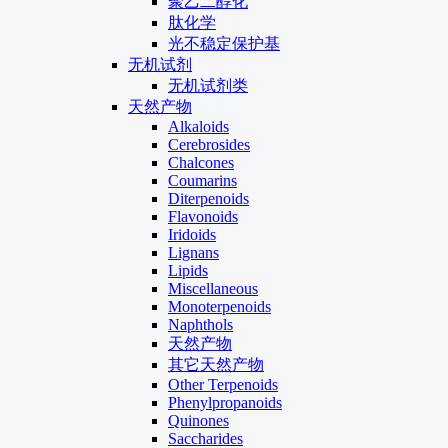
聚乙二醇化
肽化学
光不稳定保护基
无机试剂
无机试剂类
天然产物
Alkaloids
Cerebrosides
Chalcones
Coumarins
Diterpenoids
Flavonoids
Iridoids
Lignans
Lipids
Miscellaneous
Monoterpenoids
Naphthols
天然产物
其它天然产物
Other Terpenoids
Phenylpropanoids
Quinones
Saccharides