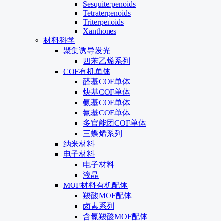
Sesquiterpenoids
Tetraterpenoids
Triterpenoids
Xanthones
材料科学
聚集诱导发光
四苯乙烯系列
COF有机单体
醛基COF单体
炔基COF单体
氨基COF单体
氰基COF单体
多官能团COF单体
三蝶烯系列
纳米材料
电子材料
电子材料
液晶
MOF材料有机配体
羧酸MOF配体
卤素系列
含氮羧酸MOF配体