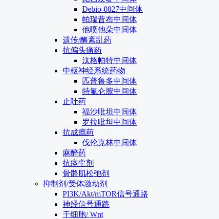
Debio-0827中间体
帕瑞昔布中间体
他喷他朵中间体
遗传/酶紊乱药
抗偏头痛药
汰格帕特中间体
中枢神经系统药物
匹普鲁多中间体
特氟仑胺中间体
止吐药
福沙吡坦中间体
罗拉吡坦中间体
抗成瘾药
伐伦克林中间体
麻醉药
抗痉挛剂
骨骼肌松弛剂
抑制剂/受体激动剂
PI3K/Akt/mTOR信号通路
神经信号通路
干细胞/ Wnt