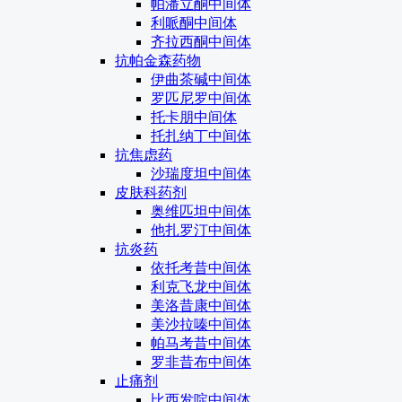
帕潘立酮中间体
利哌酮中间体
齐拉西酮中间体
抗帕金森药物
伊曲茶碱中间体
罗匹尼罗中间体
托卡朋中间体
托扎纳丁中间体
抗焦虑药
沙瑞度坦中间体
皮肤科药剂
奥维匹坦中间体
他扎罗汀中间体
抗炎药
依托考昔中间体
利克飞龙中间体
美洛昔康中间体
美沙拉嗪中间体
帕马考昔中间体
罗非昔布中间体
止痛剂
比西发啶中间体