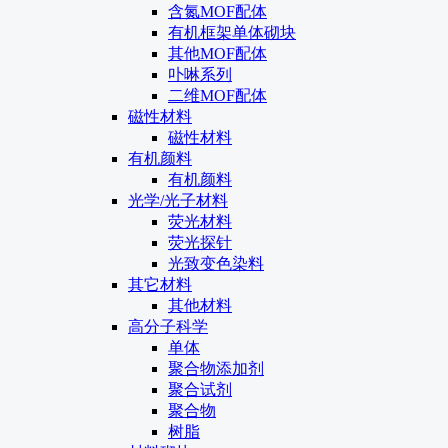
含氮MOF配体
有机框架单体砌块
其他MOF配体
卟啉系列
二维MOF配体
磁性材料
磁性材料
有机颜料
有机颜料
光学/光子材料
荧光材料
荧光探针
光致变色染料
其它材料
其他材料
高分子科学
单体
聚合物添加剂
聚合试剂
聚合物
树脂