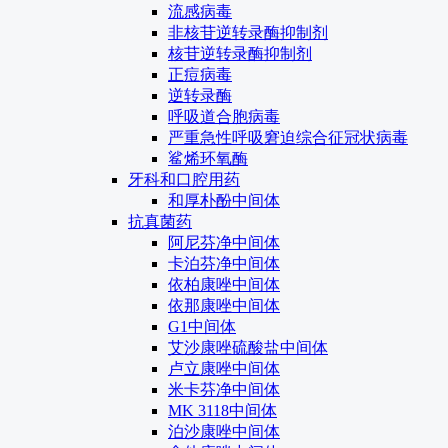
流感病毒
非核苷逆转录酶抑制剂
核苷逆转录酶抑制剂
正痘病毒
逆转录酶
呼吸道合胞病毒
严重急性呼吸窘迫综合征冠状病毒
鲨烯环氧酶
牙科和口腔用药
和厚朴酚中间体
抗真菌药
阿尼芬净中间体
卡泊芬净中间体
依柏康唑中间体
依那康唑中间体
G1中间体
艾沙康唑硫酸盐中间体
卢立康唑中间体
米卡芬净中间体
MK 3118中间体
泊沙康唑中间体