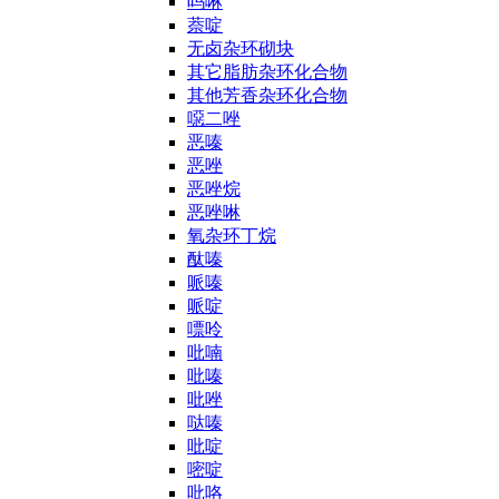
吗啉
萘啶
无卤杂环砌块
其它脂肪杂环化合物
其他芳香杂环化合物
噁二唑
恶嗪
恶唑
恶唑烷
恶唑啉
氧杂环丁烷
酞嗪
哌嗪
哌啶
嘌呤
吡喃
吡嗪
吡唑
哒嗪
吡啶
嘧啶
吡咯