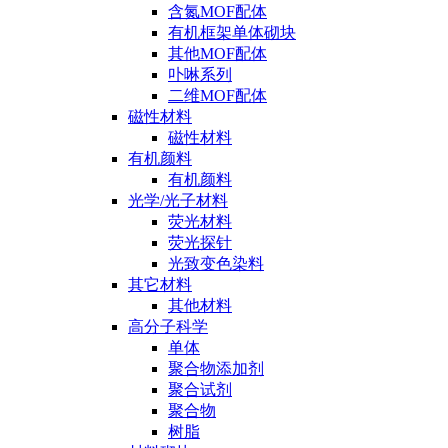
含氮MOF配体
有机框架单体砌块
其他MOF配体
卟啉系列
二维MOF配体
磁性材料
磁性材料
有机颜料
有机颜料
光学/光子材料
荧光材料
荧光探针
光致变色染料
其它材料
其他材料
高分子科学
单体
聚合物添加剂
聚合试剂
聚合物
树脂