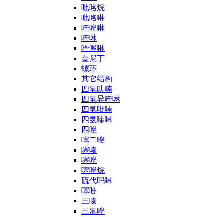
吡咯烷
吡咯啉
喹唑啉
喹啉
喹喔啉
奎尼丁
螺环
其它结构
四氢呋喃
四氢异喹啉
四氢吡喃
四氢喹啉
四唑
噻二唑
噻嗪
噻唑
噻唑烷
硫代吗啉
噻吩
三嗪
三氮唑