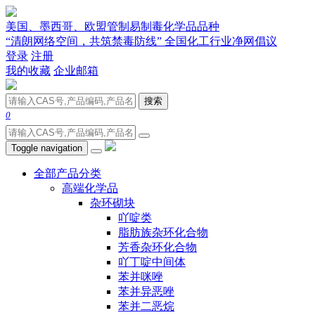
美国、墨西哥、欧盟管制易制毒化学品品种
“清朗网络空间，共筑禁毒防线” 全国化工行业净网倡议
登录
注册
我的收藏
企业邮箱
搜索
0
Toggle navigation
全部产品分类
高端化学品
杂环砌块
吖啶类
脂肪族杂环化合物
芳香杂环化合物
吖丁啶中间体
苯并咪唑
苯并异恶唑
苯并二恶烷