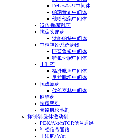
Debio-0827中间体
帕瑞昔布中间体
他喷他朵中间体
遗传/酶紊乱药
抗偏头痛药
汰格帕特中间体
中枢神经系统药物
匹普鲁多中间体
特氟仑胺中间体
止吐药
福沙吡坦中间体
罗拉吡坦中间体
抗成瘾药
伐伦克林中间体
麻醉药
抗痉挛剂
骨骼肌松弛剂
抑制剂/受体激动剂
PI3K/Akt/mTOR信号通路
神经信号通路
干细胞/ Wnt