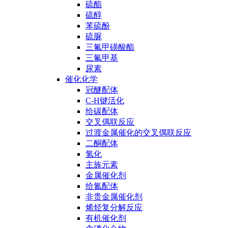
硫酯
硫醇
苯硫酚
硫脲
三氟甲磺酸酯
三氟甲基
尿素
催化化学
冠醚配体
C-H键活化
给碳配体
交叉偶联反应
过渡金属催化的交叉偶联反应
二酮配体
氢化
主族元素
金属催化剂
给氮配体
非贵金属催化剂
烯烃复分解反应
有机催化剂