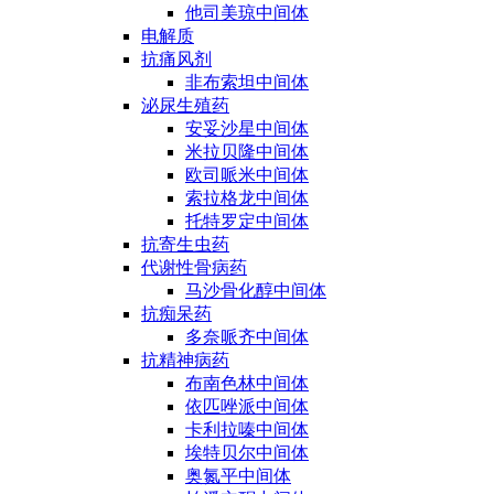
他司美琼中间体
电解质
抗痛风剂
非布索坦中间体
泌尿生殖药
安妥沙星中间体
米拉贝隆中间体
欧司哌米中间体
索拉格龙中间体
托特罗定中间体
抗寄生虫药
代谢性骨病药
马沙骨化醇中间体
抗痴呆药
多奈哌齐中间体
抗精神病药
布南色林中间体
依匹唑派中间体
卡利拉嗪中间体
埃特贝尔中间体
奥氮平中间体