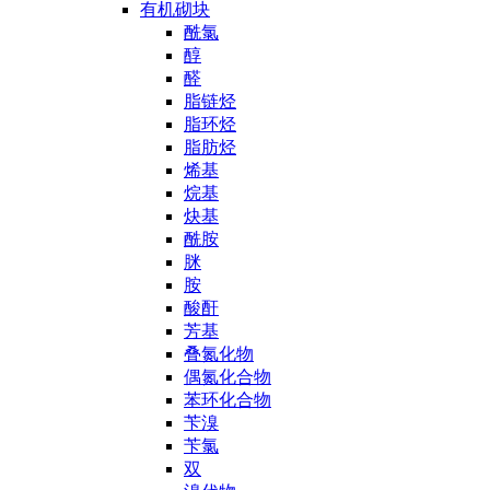
有机砌块
酰氯
醇
醛
脂链烃
脂环烃
脂肪烃
烯基
烷基
炔基
酰胺
脒
胺
酸酐
芳基
叠氮化物
偶氮化合物
苯环化合物
苄溴
苄氯
双