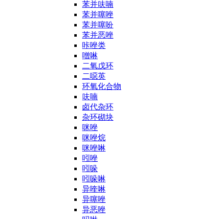
苯并呋喃
苯并噻唑
苯并噻吩
苯并恶唑
咔唑类
噌啉
二氧戊环
二噁英
环氧化合物
呋喃
卤代杂环
杂环砌块
咪唑
咪唑烷
咪唑啉
吲唑
吲哚
吲哚啉
异喹啉
异噻唑
异恶唑