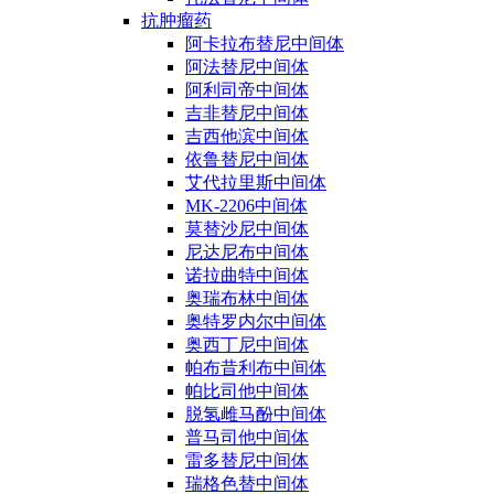
抗肿瘤药
阿卡拉布替尼中间体
阿法替尼中间体
阿利司帝中间体
吉非替尼中间体
吉西他滨中间体
依鲁替尼中间体
艾代拉里斯中间体
MK-2206中间体
莫替沙尼中间体
尼达尼布中间体
诺拉曲特中间体
奥瑞布林中间体
奥特罗内尔中间体
奥西丁尼中间体
帕布昔利布中间体
帕比司他中间体
脱氢雌马酚中间体
普马司他中间体
雷多替尼中间体
瑞格色替中间体