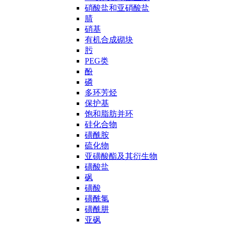
硝酸盐和亚硝酸盐
腈
硝基
有机合成砌块
肟
PEG类
酚
磷
多环芳烃
保护基
饱和脂肪并环
硅化合物
磺酰胺
硫化物
亚磺酸酯及其衍生物
磺酸盐
砜
磺酸
磺酰氯
磺酰肼
亚砜