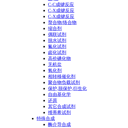
C-C成键反应
C-X成键反应
C-X成键反应
螯合物/络合物
缩合剂
偶联试剂
脱水试剂
氟化试剂
卤化试剂
高价碘化物
无机盐
氧化剂
相转移催化剂
聚合物负载试剂
保护,脱保护,衍生化
自由基化学
还原
其它合成试剂
维蒂希试剂
特殊合成
酶介导合成