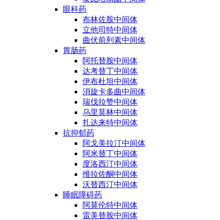
眼科药
布林佐胺中间体
立他司特中间体
曲伏前列素中间体
胃肠药
阿托替胺中间体
达考替丁中间体
伊布杜坦中间体
消旋卡多曲中间体
瑞伐拉赞中间体
乌里莫林中间体
扎达来特中间体
抗抑郁药
阿戈美拉汀中间体
阿米替丁中间体
度洛西汀中间体
维拉佐酮中间体
沃替西汀中间体
睡眠障碍药
阿莫伦特中间体
雷美替胺中间体