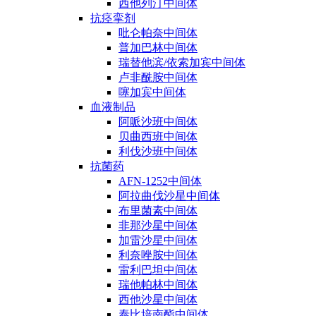
西他列汀中间体
抗痉挛剂
吡仑帕奈中间体
普加巴林中间体
瑞替他滨/依索加宾中间体
卢非酰胺中间体
噻加宾中间体
血液制品
阿哌沙班中间体
贝曲西班中间体
利伐沙班中间体
抗菌药
AFN-1252中间体
阿拉曲伐沙星中间体
布里菌素中间体
非那沙星中间体
加雷沙星中间体
利奈唑胺中间体
雷利巴坦中间体
瑞他帕林中间体
西他沙星中间体
泰比培南酯中间体