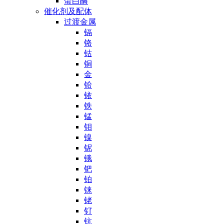
蛋白酶
催化剂及配体
过渡金属
镉
铬
钴
铜
金
铪
铱
铁
锰
钼
镍
铌
锇
钯
铂
铼
铑
钌
钪