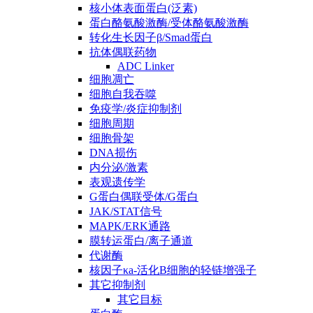
核小体表面蛋白(泛素)
蛋白酪氨酸激酶/受体酪氨酸激酶
转化生长因子β/Smad蛋白
抗体偶联药物
ADC Linker
细胞凋亡
细胞自我吞噬
免疫学/炎症抑制剂
细胞周期
细胞骨架
DNA损伤
内分泌/激素
表观遗传学
G蛋白偶联受体/G蛋白
JAK/STAT信号
MAPK/ERK通路
膜转运蛋白/离子通道
代谢酶
核因子κa-活化B细胞的轻链增强子
其它抑制剂
其它目标