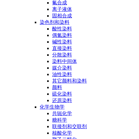
氟合成
离子液体
固相合成
染色剂和染料
酸性染料
偶氮染料
碱性染料
直接染料
分散染料
染料中间体
媒介染料
油性染料
其它颜料和染料
颜料
硫化染料
还原染料
化学生物学
共轭化学
糖科学
联接剂和交联剂
核酸化学