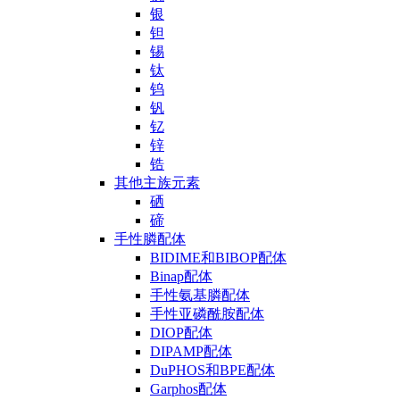
银
钽
锡
钛
钨
钒
钇
锌
锆
其他主族元素
硒
碲
手性膦配体
BIDIME和BIBOP配体
Binap配体
手性氨基膦配体
手性亚磷酰胺配体
DIOP配体
DIPAMP配体
DuPHOS和BPE配体
Garphos配体