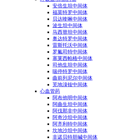
安倍生坦中间体
福莫特罗中间体
贝达喹啉中间体
波生坦中间体
马西替坦中间体
奥达特罗中间体
雷斯托沃中间体
罗氟司特中间体
塞莱西帕格中间体
司他生坦中间体
喘停特罗中间体
曲前列尼尔中间体
芜地溴铵中间体
心血管药
阿布他明中间体
阿曲生坦中间体
阿伐那非中间体
阿奇沙坦中间体
阿齐利特中间体
坎地沙坦中间体
非诺贝特胆碱中间体