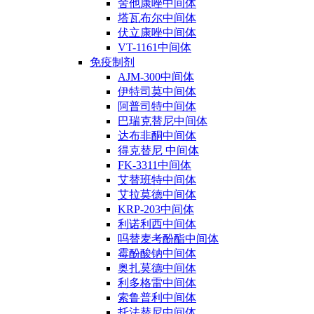
舍他康唑中间体
塔瓦布尔中间体
伏立康唑中间体
VT-1161中间体
免疫制剂
AJM-300中间体
伊特司莫中间体
阿普司特中间体
巴瑞克替尼中间体
达布非酮中间体
得克替尼 中间体
FK-3311中间体
艾替班特中间体
艾拉莫德中间体
KRP-203中间体
利诺利西中间体
吗替麦考酚酯中间体
霉酚酸钠中间体
奥扎莫德中间体
利多格雷中间体
索鲁普利中间体
托法替尼中间体