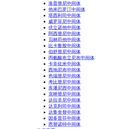
洛昔替尼中间体
他米巴罗汀中间体
塔西利司中间体
威罗菲尼中间体
伏立诺他中间体
阿西替尼中间体
贝林司他中间体
比卡鲁胺中间体
伯舒替尼中间体
丙氨酸布立尼布中间体
卡非佐米中间体
西地尼布中间体
色瑞替尼中间体
考比替尼中间体
库潘尼西中间体
克唑替尼中间体
达拉非尼中间体
达克利司中间体
达鲁舍替中间体
因多昔芬中间体
恩替诺特中间体