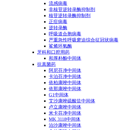
流感病毒
非核苷逆转录酶抑制剂
核苷逆转录酶抑制剂
正痘病毒
逆转录酶
呼吸道合胞病毒
严重急性呼吸窘迫综合征冠状病毒
鲨烯环氧酶
牙科和口腔用药
和厚朴酚中间体
抗真菌药
阿尼芬净中间体
卡泊芬净中间体
依柏康唑中间体
依那康唑中间体
G1中间体
艾沙康唑硫酸盐中间体
卢立康唑中间体
米卡芬净中间体
MK 3118中间体
泊沙康唑中间体