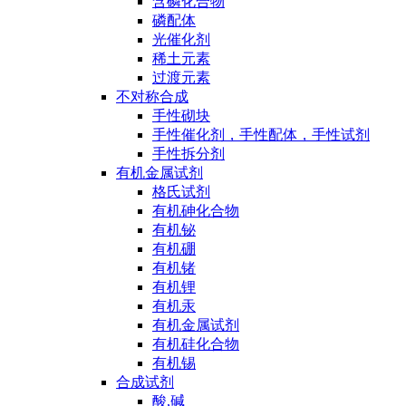
含磷化合物
磷配体
光催化剂
稀土元素
过渡元素
不对称合成
手性砌块
手性催化剂，手性配体，手性试剂
手性拆分剂
有机金属试剂
格氏试剂
有机砷化合物
有机铋
有机硼
有机锗
有机锂
有机汞
有机金属试剂
有机硅化合物
有机锡
合成试剂
酸,碱