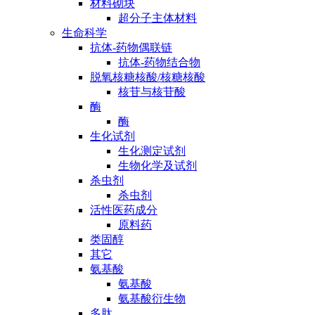
材料砌块
超分子主体材料
生命科学
抗体-药物偶联链
抗体-药物结合物
脱氧核糖核酸/核糖核酸
核苷与核苷酸
酶
酶
生化试剂
生化测定试剂
生物化学及试剂
杀虫剂
杀虫剂
活性医药成分
原料药
类固醇
其它
氨基酸
氨基酸
氨基酸衍生物
多肽