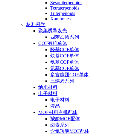
Sesquiterpenoids
Tetraterpenoids
Triterpenoids
Xanthones
材料科学
聚集诱导发光
四苯乙烯系列
COF有机单体
醛基COF单体
炔基COF单体
氨基COF单体
氰基COF单体
多官能团COF单体
三蝶烯系列
纳米材料
电子材料
电子材料
液晶
MOF材料有机配体
羧酸MOF配体
卤素系列
含氮羧酸MOF配体