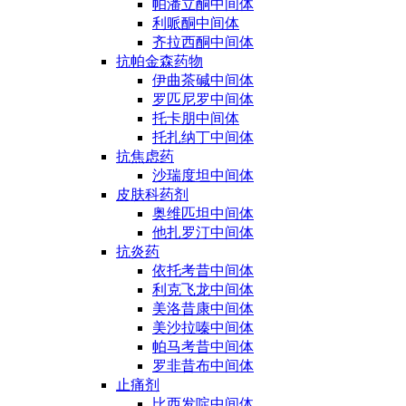
帕潘立酮中间体
利哌酮中间体
齐拉西酮中间体
抗帕金森药物
伊曲茶碱中间体
罗匹尼罗中间体
托卡朋中间体
托扎纳丁中间体
抗焦虑药
沙瑞度坦中间体
皮肤科药剂
奥维匹坦中间体
他扎罗汀中间体
抗炎药
依托考昔中间体
利克飞龙中间体
美洛昔康中间体
美沙拉嗪中间体
帕马考昔中间体
罗非昔布中间体
止痛剂
比西发啶中间体