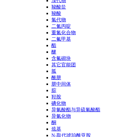
溴代物
羧酸盐
羧酸
氯代物
二氮丙啶
重氮化合物
二氟甲基
酯
醚
含氟砌块
其它官能团
胍
酰肼
肼中间体
腙
羟胺
碘化物
异氰酸酯与异硫氰酸酯
异氰化物
酮
巯基
N-取代琥珀酰亚胺