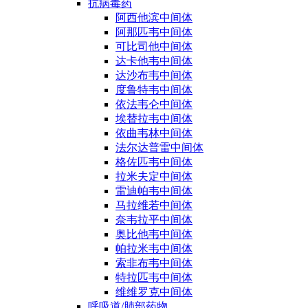
抗病毒药
阿西他滨中间体
阿那匹韦中间体
可比司他中间体
达卡他韦中间体
达沙布韦中间体
度鲁特韦中间体
依法韦仑中间体
埃替拉韦中间体
依曲韦林中间体
法尔达普雷中间体
格佐匹韦中间体
拉米夫定中间体
雷迪帕韦中间体
马拉维若中间体
奈韦拉平中间体
奥比他韦中间体
帕拉米韦中间体
索非布韦中间体
特拉匹韦中间体
维维罗克中间体
呼吸道/肺部药物