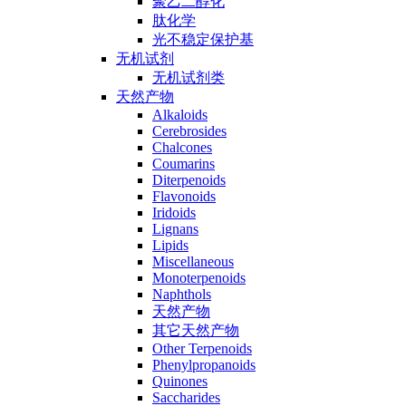
聚乙二醇化
肽化学
光不稳定保护基
无机试剂
无机试剂类
天然产物
Alkaloids
Cerebrosides
Chalcones
Coumarins
Diterpenoids
Flavonoids
Iridoids
Lignans
Lipids
Miscellaneous
Monoterpenoids
Naphthols
天然产物
其它天然产物
Other Terpenoids
Phenylpropanoids
Quinones
Saccharides