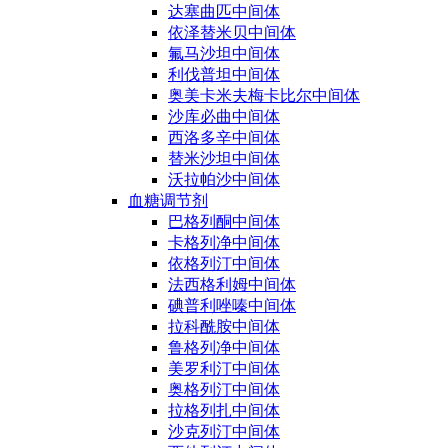
达塞曲匹中间体
依泽替米贝中间体
氟马沙坦中间体
利伐普坦中间体
奥美卡米夫梅卡比尔中间体
沙库必曲中间体
西洛多辛中间体
替米沙坦中间体
沃拉帕沙中间体
血糖调节剂
巴格列酮中间体
卡格列净中间体
依格列汀中间体
法西格利姆中间体
碘普利唑嗪中间体
拉科酰胺中间体
鲁格列净中间体
美罗利汀中间体
奥格列汀中间体
拉格列扎中间体
沙克列汀中间体