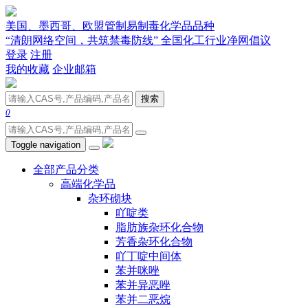
美国、墨西哥、欧盟管制易制毒化学品品种
“清朗网络空间，共筑禁毒防线” 全国化工行业净网倡议
登录
注册
我的收藏
企业邮箱
搜索
0
Toggle navigation
全部产品分类
高端化学品
杂环砌块
吖啶类
脂肪族杂环化合物
芳香杂环化合物
吖丁啶中间体
苯并咪唑
苯并异恶唑
苯并二恶烷