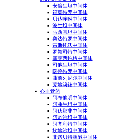
安倍生坦中间体
福莫特罗中间体
贝达喹啉中间体
波生坦中间体
马西替坦中间体
奥达特罗中间体
雷斯托沃中间体
罗氟司特中间体
塞莱西帕格中间体
司他生坦中间体
喘停特罗中间体
曲前列尼尔中间体
芜地溴铵中间体
心血管药
阿布他明中间体
阿曲生坦中间体
阿伐那非中间体
阿奇沙坦中间体
阿齐利特中间体
坎地沙坦中间体
非诺贝特胆碱中间体