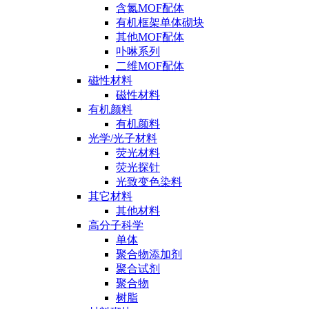
含氮MOF配体
有机框架单体砌块
其他MOF配体
卟啉系列
二维MOF配体
磁性材料
磁性材料
有机颜料
有机颜料
光学/光子材料
荧光材料
荧光探针
光致变色染料
其它材料
其他材料
高分子科学
单体
聚合物添加剂
聚合试剂
聚合物
树脂