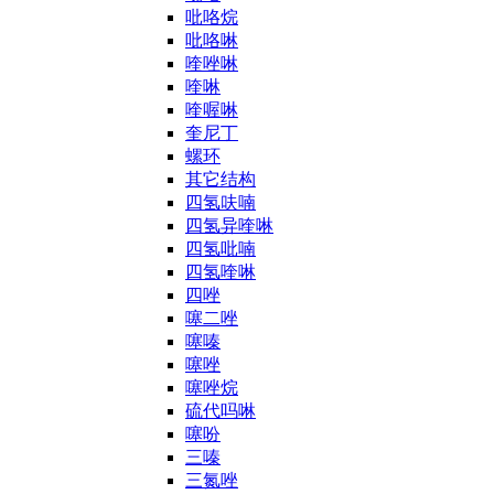
吡咯烷
吡咯啉
喹唑啉
喹啉
喹喔啉
奎尼丁
螺环
其它结构
四氢呋喃
四氢异喹啉
四氢吡喃
四氢喹啉
四唑
噻二唑
噻嗪
噻唑
噻唑烷
硫代吗啉
噻吩
三嗪
三氮唑