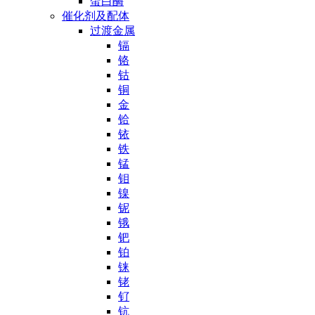
蛋白酶
催化剂及配体
过渡金属
镉
铬
钴
铜
金
铪
铱
铁
锰
钼
镍
铌
锇
钯
铂
铼
铑
钌
钪