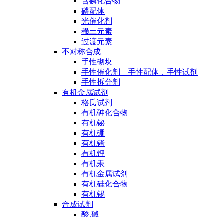
含磷化合物
磷配体
光催化剂
稀土元素
过渡元素
不对称合成
手性砌块
手性催化剂，手性配体，手性试剂
手性拆分剂
有机金属试剂
格氏试剂
有机砷化合物
有机铋
有机硼
有机锗
有机锂
有机汞
有机金属试剂
有机硅化合物
有机锡
合成试剂
酸,碱