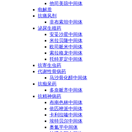
他司美琼中间体
电解质
抗痛风剂
非布索坦中间体
泌尿生殖药
安妥沙星中间体
米拉贝隆中间体
欧司哌米中间体
索拉格龙中间体
托特罗定中间体
抗寄生虫药
代谢性骨病药
马沙骨化醇中间体
抗痴呆药
多奈哌齐中间体
抗精神病药
布南色林中间体
依匹唑派中间体
卡利拉嗪中间体
埃特贝尔中间体
奥氮平中间体