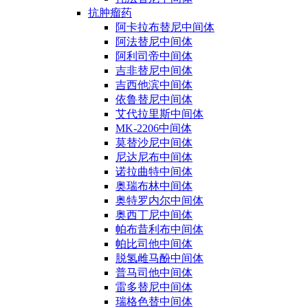
抗肿瘤药
阿卡拉布替尼中间体
阿法替尼中间体
阿利司帝中间体
吉非替尼中间体
吉西他滨中间体
依鲁替尼中间体
艾代拉里斯中间体
MK-2206中间体
莫替沙尼中间体
尼达尼布中间体
诺拉曲特中间体
奥瑞布林中间体
奥特罗内尔中间体
奥西丁尼中间体
帕布昔利布中间体
帕比司他中间体
脱氢雌马酚中间体
普马司他中间体
雷多替尼中间体
瑞格色替中间体