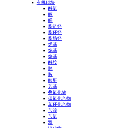
有机砌块
酰氯
醇
醛
脂链烃
脂环烃
脂肪烃
烯基
烷基
炔基
酰胺
脒
胺
酸酐
芳基
叠氮化物
偶氮化合物
苯环化合物
苄溴
苄氯
双