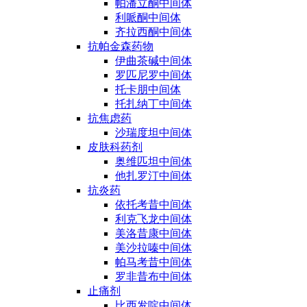
帕潘立酮中间体
利哌酮中间体
齐拉西酮中间体
抗帕金森药物
伊曲茶碱中间体
罗匹尼罗中间体
托卡朋中间体
托扎纳丁中间体
抗焦虑药
沙瑞度坦中间体
皮肤科药剂
奥维匹坦中间体
他扎罗汀中间体
抗炎药
依托考昔中间体
利克飞龙中间体
美洛昔康中间体
美沙拉嗪中间体
帕马考昔中间体
罗非昔布中间体
止痛剂
比西发啶中间体