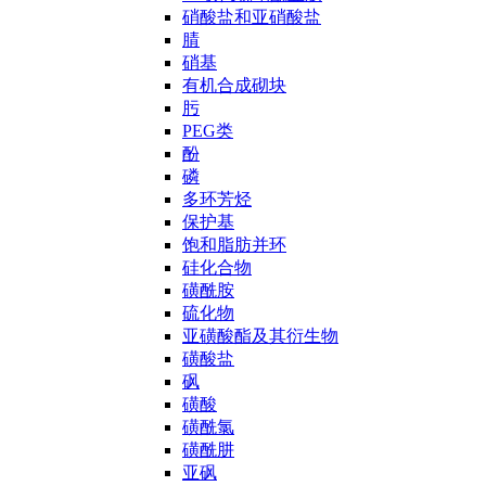
硝酸盐和亚硝酸盐
腈
硝基
有机合成砌块
肟
PEG类
酚
磷
多环芳烃
保护基
饱和脂肪并环
硅化合物
磺酰胺
硫化物
亚磺酸酯及其衍生物
磺酸盐
砜
磺酸
磺酰氯
磺酰肼
亚砜