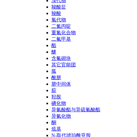
溴代物
羧酸盐
羧酸
氯代物
二氮丙啶
重氮化合物
二氟甲基
酯
醚
含氟砌块
其它官能团
胍
酰肼
肼中间体
腙
羟胺
碘化物
异氰酸酯与异硫氰酸酯
异氰化物
酮
巯基
N-取代琥珀酰亚胺