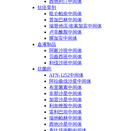
西他列汀中间体
抗痉挛剂
吡仑帕奈中间体
普加巴林中间体
瑞替他滨/依索加宾中间体
卢非酰胺中间体
噻加宾中间体
血液制品
阿哌沙班中间体
贝曲西班中间体
利伐沙班中间体
抗菌药
AFN-1252中间体
阿拉曲伐沙星中间体
布里菌素中间体
非那沙星中间体
加雷沙星中间体
利奈唑胺中间体
雷利巴坦中间体
瑞他帕林中间体
西他沙星中间体
泰比培南酯中间体