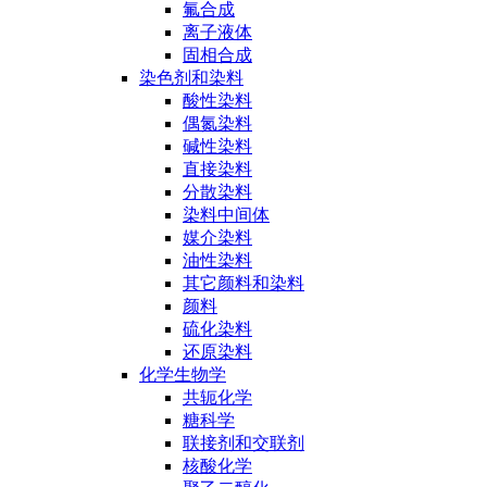
氟合成
离子液体
固相合成
染色剂和染料
酸性染料
偶氮染料
碱性染料
直接染料
分散染料
染料中间体
媒介染料
油性染料
其它颜料和染料
颜料
硫化染料
还原染料
化学生物学
共轭化学
糖科学
联接剂和交联剂
核酸化学