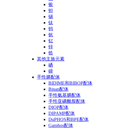
银
钽
锡
钛
钨
钒
钇
锌
锆
其他主族元素
硒
碲
手性膦配体
BIDIME和BIBOP配体
Binap配体
手性氨基膦配体
手性亚磷酰胺配体
DIOP配体
DIPAMP配体
DuPHOS和BPE配体
Garphos配体