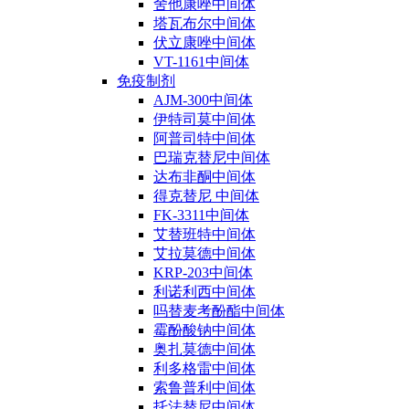
舍他康唑中间体
塔瓦布尔中间体
伏立康唑中间体
VT-1161中间体
免疫制剂
AJM-300中间体
伊特司莫中间体
阿普司特中间体
巴瑞克替尼中间体
达布非酮中间体
得克替尼 中间体
FK-3311中间体
艾替班特中间体
艾拉莫德中间体
KRP-203中间体
利诺利西中间体
吗替麦考酚酯中间体
霉酚酸钠中间体
奥扎莫德中间体
利多格雷中间体
索鲁普利中间体
托法替尼中间体