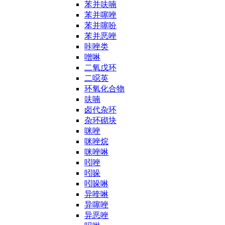
苯并呋喃
苯并噻唑
苯并噻吩
苯并恶唑
咔唑类
噌啉
二氧戊环
二噁英
环氧化合物
呋喃
卤代杂环
杂环砌块
咪唑
咪唑烷
咪唑啉
吲唑
吲哚
吲哚啉
异喹啉
异噻唑
异恶唑