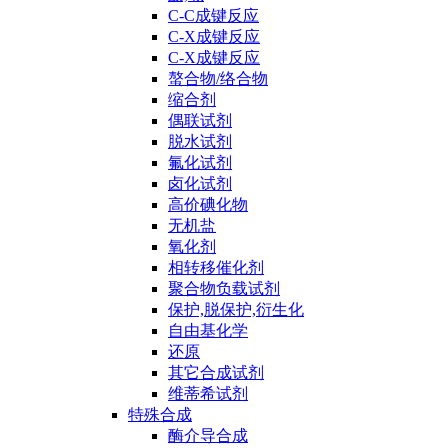
C-C成键反应
C-X成键反应
C-X成键反应
螯合物/络合物
缩合剂
偶联试剂
脱水试剂
氟化试剂
卤化试剂
高价碘化物
无机盐
氧化剂
相转移催化剂
聚合物负载试剂
保护,脱保护,衍生化
自由基化学
还原
其它合成试剂
维蒂希试剂
特殊合成
酶介导合成