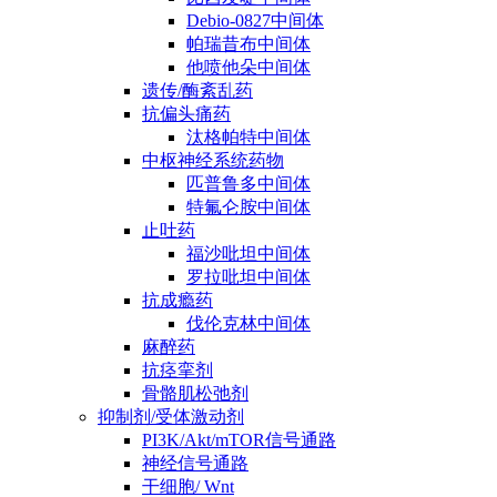
Debio-0827中间体
帕瑞昔布中间体
他喷他朵中间体
遗传/酶紊乱药
抗偏头痛药
汰格帕特中间体
中枢神经系统药物
匹普鲁多中间体
特氟仑胺中间体
止吐药
福沙吡坦中间体
罗拉吡坦中间体
抗成瘾药
伐伦克林中间体
麻醉药
抗痉挛剂
骨骼肌松弛剂
抑制剂/受体激动剂
PI3K/Akt/mTOR信号通路
神经信号通路
干细胞/ Wnt