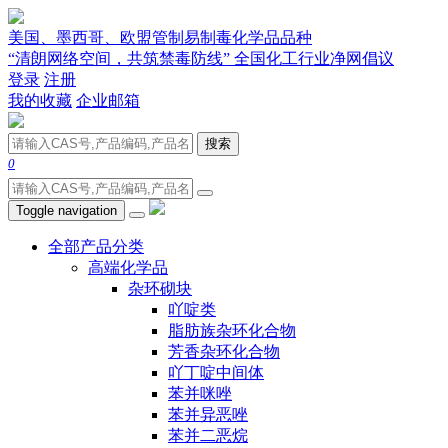
美国、墨西哥、欧盟管制易制毒化学品品种
“清朗网络空间，共筑禁毒防线” 全国化工行业净网倡议
登录
注册
我的收藏
企业邮箱
搜索
0
Toggle navigation
全部产品分类
高端化学品
杂环砌块
吖啶类
脂肪族杂环化合物
芳香杂环化合物
吖丁啶中间体
苯并咪唑
苯并异恶唑
苯并二恶烷