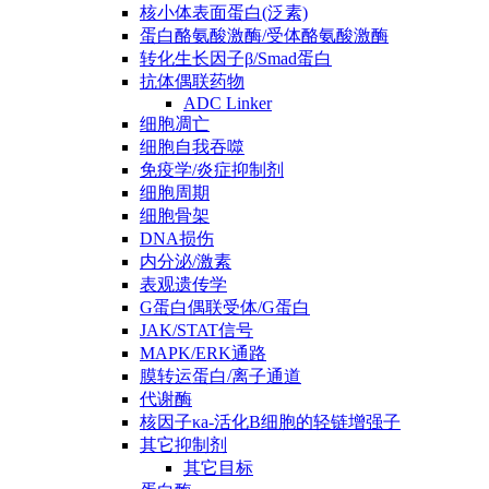
核小体表面蛋白(泛素)
蛋白酪氨酸激酶/受体酪氨酸激酶
转化生长因子β/Smad蛋白
抗体偶联药物
ADC Linker
细胞凋亡
细胞自我吞噬
免疫学/炎症抑制剂
细胞周期
细胞骨架
DNA损伤
内分泌/激素
表观遗传学
G蛋白偶联受体/G蛋白
JAK/STAT信号
MAPK/ERK通路
膜转运蛋白/离子通道
代谢酶
核因子κa-活化B细胞的轻链增强子
其它抑制剂
其它目标