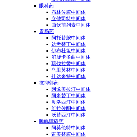
眼科药
布林佐胺中间体
立他司特中间体
曲伏前列素中间体
胃肠药
阿托替胺中间体
达考替丁中间体
伊布杜坦中间体
消旋卡多曲中间体
瑞伐拉赞中间体
乌里莫林中间体
扎达来特中间体
抗抑郁药
阿戈美拉汀中间体
阿米替丁中间体
度洛西汀中间体
维拉佐酮中间体
沃替西汀中间体
睡眠障碍药
阿莫伦特中间体
雷美替胺中间体