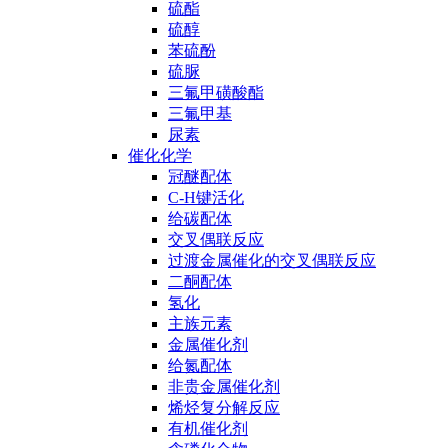
硫酯
硫醇
苯硫酚
硫脲
三氟甲磺酸酯
三氟甲基
尿素
催化化学
冠醚配体
C-H键活化
给碳配体
交叉偶联反应
过渡金属催化的交叉偶联反应
二酮配体
氢化
主族元素
金属催化剂
给氮配体
非贵金属催化剂
烯烃复分解反应
有机催化剂