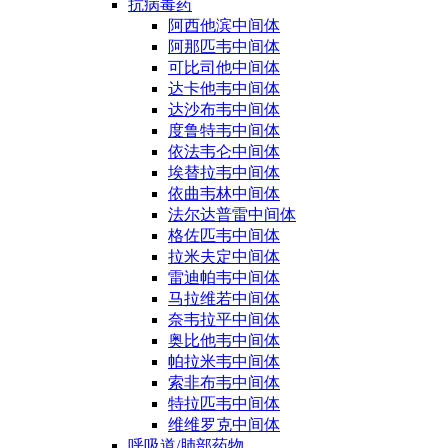
抗病毒药
阿西他滨中间体
阿那匹韦中间体
可比司他中间体
达卡他韦中间体
达沙布韦中间体
度鲁特韦中间体
依法韦仑中间体
埃替拉韦中间体
依曲韦林中间体
法尔达普雷中间体
格佐匹韦中间体
拉米夫定中间体
雷迪帕韦中间体
马拉维若中间体
奈韦拉平中间体
奥比他韦中间体
帕拉米韦中间体
索非布韦中间体
特拉匹韦中间体
维维罗克中间体
呼吸道/肺部药物