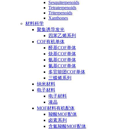
Sesquiterpenoids
Tetraterpenoids
Triterpenoids
Xanthones
材料科学
聚集诱导发光
四苯乙烯系列
COF有机单体
醛基COF单体
炔基COF单体
氨基COF单体
氰基COF单体
多官能团COF单体
三蝶烯系列
纳米材料
电子材料
电子材料
液晶
MOF材料有机配体
羧酸MOF配体
卤素系列
含氮羧酸MOF配体