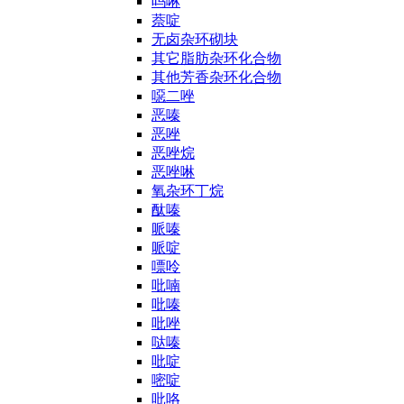
吗啉
萘啶
无卤杂环砌块
其它脂肪杂环化合物
其他芳香杂环化合物
噁二唑
恶嗪
恶唑
恶唑烷
恶唑啉
氧杂环丁烷
酞嗪
哌嗪
哌啶
嘌呤
吡喃
吡嗪
吡唑
哒嗪
吡啶
嘧啶
吡咯