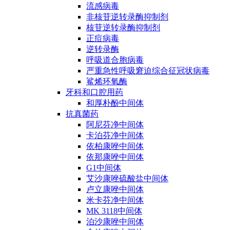
流感病毒
非核苷逆转录酶抑制剂
核苷逆转录酶抑制剂
正痘病毒
逆转录酶
呼吸道合胞病毒
严重急性呼吸窘迫综合征冠状病毒
鲨烯环氧酶
牙科和口腔用药
和厚朴酚中间体
抗真菌药
阿尼芬净中间体
卡泊芬净中间体
依柏康唑中间体
依那康唑中间体
G1中间体
艾沙康唑硫酸盐中间体
卢立康唑中间体
米卡芬净中间体
MK 3118中间体
泊沙康唑中间体