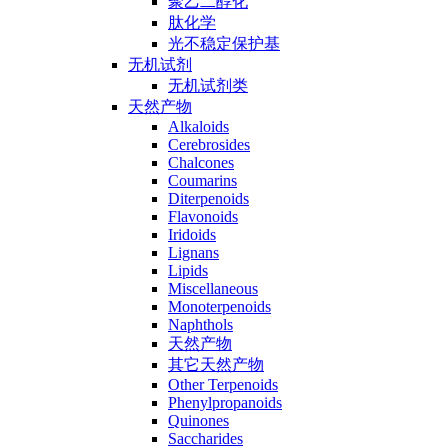
聚乙二醇化
肽化学
光不稳定保护基
无机试剂
无机试剂类
天然产物
Alkaloids
Cerebrosides
Chalcones
Coumarins
Diterpenoids
Flavonoids
Iridoids
Lignans
Lipids
Miscellaneous
Monoterpenoids
Naphthols
天然产物
其它天然产物
Other Terpenoids
Phenylpropanoids
Quinones
Saccharides