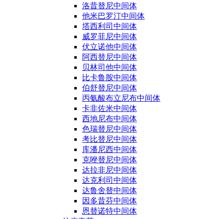
洛昔替尼中间体
他米巴罗汀中间体
塔西利司中间体
威罗菲尼中间体
伏立诺他中间体
阿西替尼中间体
贝林司他中间体
比卡鲁胺中间体
伯舒替尼中间体
丙氨酸布立尼布中间体
卡非佐米中间体
西地尼布中间体
色瑞替尼中间体
考比替尼中间体
库潘尼西中间体
克唑替尼中间体
达拉非尼中间体
达克利司中间体
达鲁舍替中间体
因多昔芬中间体
恩替诺特中间体