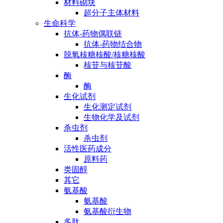
材料砌块
超分子主体材料
生命科学
抗体-药物偶联链
抗体-药物结合物
脱氧核糖核酸/核糖核酸
核苷与核苷酸
酶
酶
生化试剂
生化测定试剂
生物化学及试剂
杀虫剂
杀虫剂
活性医药成分
原料药
类固醇
其它
氨基酸
氨基酸
氨基酸衍生物
多肽