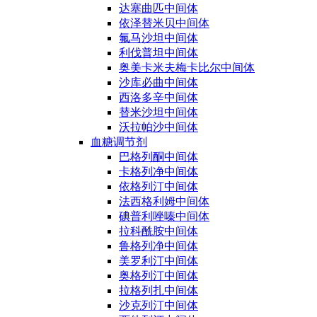
达塞曲匹中间体
依泽替米贝中间体
氟马沙坦中间体
利伐普坦中间体
奥美卡米夫梅卡比尔中间体
沙库必曲中间体
西洛多辛中间体
替米沙坦中间体
沃拉帕沙中间体
血糖调节剂
巴格列酮中间体
卡格列净中间体
依格列汀中间体
法西格利姆中间体
碘普利唑嗪中间体
拉科酰胺中间体
鲁格列净中间体
美罗利汀中间体
奥格列汀中间体
拉格列扎中间体
沙克列汀中间体