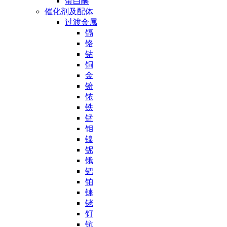
蛋白酶
催化剂及配体
过渡金属
镉
铬
钴
铜
金
铪
铱
铁
锰
钼
镍
铌
锇
钯
铂
铼
铑
钌
钪