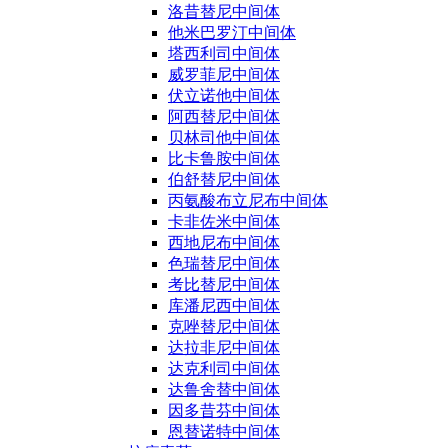
洛昔替尼中间体
他米巴罗汀中间体
塔西利司中间体
威罗菲尼中间体
伏立诺他中间体
阿西替尼中间体
贝林司他中间体
比卡鲁胺中间体
伯舒替尼中间体
丙氨酸布立尼布中间体
卡非佐米中间体
西地尼布中间体
色瑞替尼中间体
考比替尼中间体
库潘尼西中间体
克唑替尼中间体
达拉非尼中间体
达克利司中间体
达鲁舍替中间体
因多昔芬中间体
恩替诺特中间体