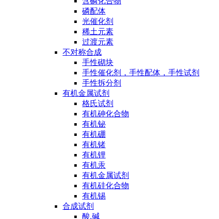
含磷化合物
磷配体
光催化剂
稀土元素
过渡元素
不对称合成
手性砌块
手性催化剂，手性配体，手性试剂
手性拆分剂
有机金属试剂
格氏试剂
有机砷化合物
有机铋
有机硼
有机锗
有机锂
有机汞
有机金属试剂
有机硅化合物
有机锡
合成试剂
酸,碱