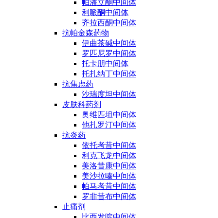
帕潘立酮中间体
利哌酮中间体
齐拉西酮中间体
抗帕金森药物
伊曲茶碱中间体
罗匹尼罗中间体
托卡朋中间体
托扎纳丁中间体
抗焦虑药
沙瑞度坦中间体
皮肤科药剂
奥维匹坦中间体
他扎罗汀中间体
抗炎药
依托考昔中间体
利克飞龙中间体
美洛昔康中间体
美沙拉嗪中间体
帕马考昔中间体
罗非昔布中间体
止痛剂
比西发啶中间体