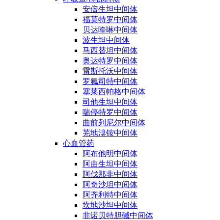
安倍生坦中间体
福莫特罗中间体
贝达喹啉中间体
波生坦中间体
马西替坦中间体
奥达特罗中间体
雷斯托沃中间体
罗氟司特中间体
塞莱西帕格中间体
司他生坦中间体
喘停特罗中间体
曲前列尼尔中间体
芜地溴铵中间体
心血管药
阿布他明中间体
阿曲生坦中间体
阿伐那非中间体
阿奇沙坦中间体
阿齐利特中间体
坎地沙坦中间体
非诺贝特胆碱中间体