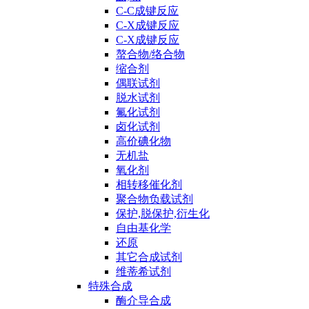
C-C成键反应
C-X成键反应
C-X成键反应
螯合物/络合物
缩合剂
偶联试剂
脱水试剂
氟化试剂
卤化试剂
高价碘化物
无机盐
氧化剂
相转移催化剂
聚合物负载试剂
保护,脱保护,衍生化
自由基化学
还原
其它合成试剂
维蒂希试剂
特殊合成
酶介导合成