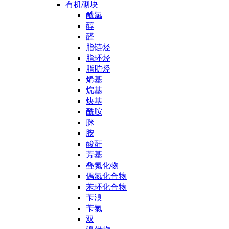
有机砌块
酰氯
醇
醛
脂链烃
脂环烃
脂肪烃
烯基
烷基
炔基
酰胺
脒
胺
酸酐
芳基
叠氮化物
偶氮化合物
苯环化合物
苄溴
苄氯
双