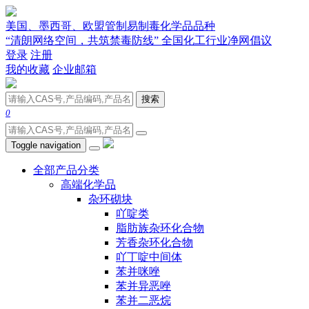
美国、墨西哥、欧盟管制易制毒化学品品种
“清朗网络空间，共筑禁毒防线” 全国化工行业净网倡议
登录
注册
我的收藏
企业邮箱
搜索
0
Toggle navigation
全部产品分类
高端化学品
杂环砌块
吖啶类
脂肪族杂环化合物
芳香杂环化合物
吖丁啶中间体
苯并咪唑
苯并异恶唑
苯并二恶烷