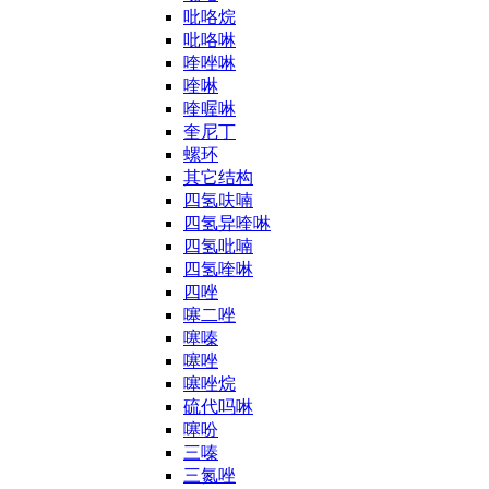
吡咯烷
吡咯啉
喹唑啉
喹啉
喹喔啉
奎尼丁
螺环
其它结构
四氢呋喃
四氢异喹啉
四氢吡喃
四氢喹啉
四唑
噻二唑
噻嗪
噻唑
噻唑烷
硫代吗啉
噻吩
三嗪
三氮唑