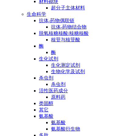
材料砌块
超分子主体材料
生命科学
抗体-药物偶联链
抗体-药物结合物
脱氧核糖核酸/核糖核酸
核苷与核苷酸
酶
酶
生化试剂
生化测定试剂
生物化学及试剂
杀虫剂
杀虫剂
活性医药成分
原料药
类固醇
其它
氨基酸
氨基酸
氨基酸衍生物
多肽