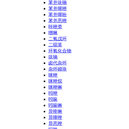
苯并呋喃
苯并噻唑
苯并噻吩
苯并恶唑
咔唑类
噌啉
二氧戊环
二噁英
环氧化合物
呋喃
卤代杂环
杂环砌块
咪唑
咪唑烷
咪唑啉
吲唑
吲哚
吲哚啉
异喹啉
异噻唑
异恶唑