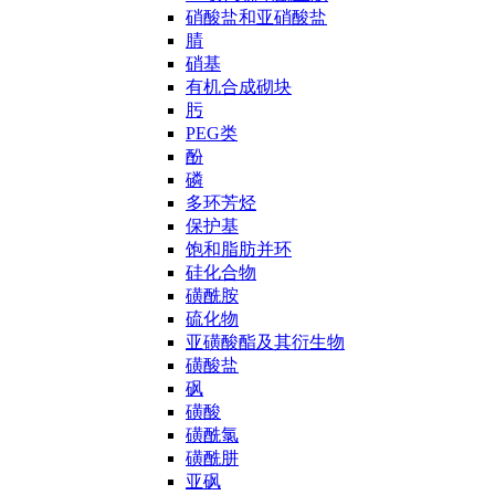
硝酸盐和亚硝酸盐
腈
硝基
有机合成砌块
肟
PEG类
酚
磷
多环芳烃
保护基
饱和脂肪并环
硅化合物
磺酰胺
硫化物
亚磺酸酯及其衍生物
磺酸盐
砜
磺酸
磺酰氯
磺酰肼
亚砜