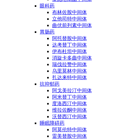
眼科药
布林佐胺中间体
立他司特中间体
曲伏前列素中间体
胃肠药
阿托替胺中间体
达考替丁中间体
伊布杜坦中间体
消旋卡多曲中间体
瑞伐拉赞中间体
乌里莫林中间体
扎达来特中间体
抗抑郁药
阿戈美拉汀中间体
阿米替丁中间体
度洛西汀中间体
维拉佐酮中间体
沃替西汀中间体
睡眠障碍药
阿莫伦特中间体
雷美替胺中间体