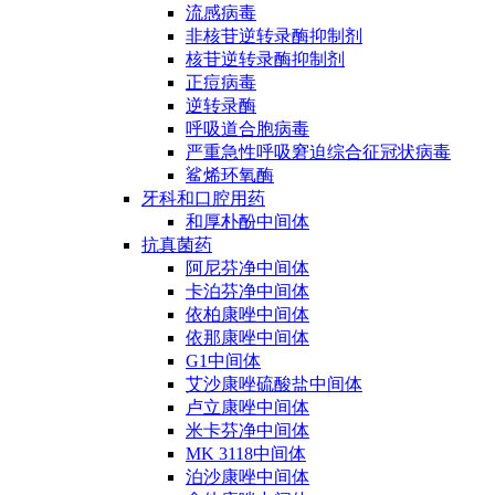
流感病毒
非核苷逆转录酶抑制剂
核苷逆转录酶抑制剂
正痘病毒
逆转录酶
呼吸道合胞病毒
严重急性呼吸窘迫综合征冠状病毒
鲨烯环氧酶
牙科和口腔用药
和厚朴酚中间体
抗真菌药
阿尼芬净中间体
卡泊芬净中间体
依柏康唑中间体
依那康唑中间体
G1中间体
艾沙康唑硫酸盐中间体
卢立康唑中间体
米卡芬净中间体
MK 3118中间体
泊沙康唑中间体