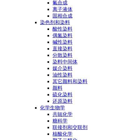
氟合成
离子液体
固相合成
染色剂和染料
酸性染料
偶氮染料
碱性染料
直接染料
分散染料
染料中间体
媒介染料
油性染料
其它颜料和染料
颜料
硫化染料
还原染料
化学生物学
共轭化学
糖科学
联接剂和交联剂
核酸化学