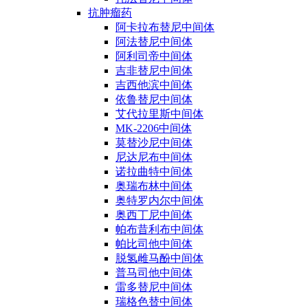
抗肿瘤药
阿卡拉布替尼中间体
阿法替尼中间体
阿利司帝中间体
吉非替尼中间体
吉西他滨中间体
依鲁替尼中间体
艾代拉里斯中间体
MK-2206中间体
莫替沙尼中间体
尼达尼布中间体
诺拉曲特中间体
奥瑞布林中间体
奥特罗内尔中间体
奥西丁尼中间体
帕布昔利布中间体
帕比司他中间体
脱氢雌马酚中间体
普马司他中间体
雷多替尼中间体
瑞格色替中间体