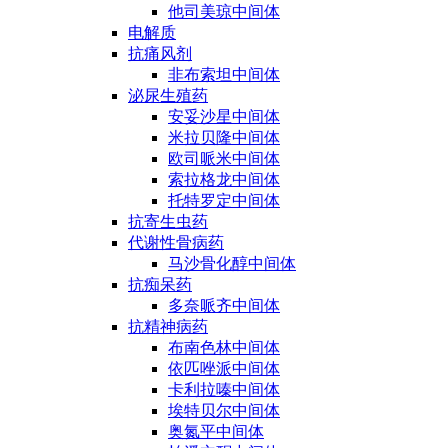
他司美琼中间体
电解质
抗痛风剂
非布索坦中间体
泌尿生殖药
安妥沙星中间体
米拉贝隆中间体
欧司哌米中间体
索拉格龙中间体
托特罗定中间体
抗寄生虫药
代谢性骨病药
马沙骨化醇中间体
抗痴呆药
多奈哌齐中间体
抗精神病药
布南色林中间体
依匹唑派中间体
卡利拉嗪中间体
埃特贝尔中间体
奥氮平中间体