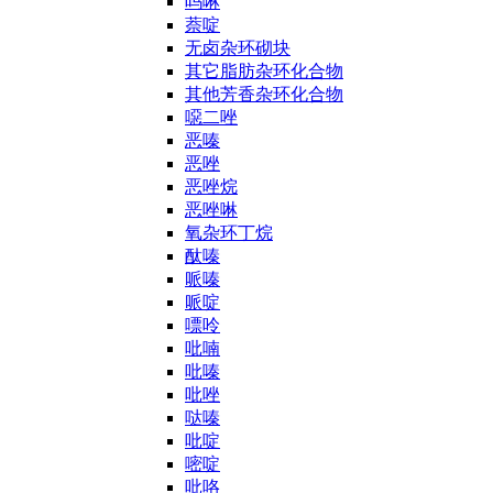
吗啉
萘啶
无卤杂环砌块
其它脂肪杂环化合物
其他芳香杂环化合物
噁二唑
恶嗪
恶唑
恶唑烷
恶唑啉
氧杂环丁烷
酞嗪
哌嗪
哌啶
嘌呤
吡喃
吡嗪
吡唑
哒嗪
吡啶
嘧啶
吡咯