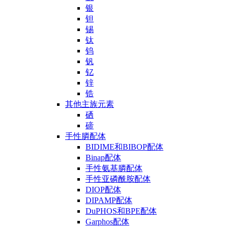
银
钽
锡
钛
钨
钒
钇
锌
锆
其他主族元素
硒
碲
手性膦配体
BIDIME和BIBOP配体
Binap配体
手性氨基膦配体
手性亚磷酰胺配体
DIOP配体
DIPAMP配体
DuPHOS和BPE配体
Garphos配体