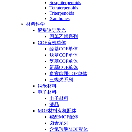
Sesquiterpenoids
Tetraterpenoids
Triterpenoids
Xanthones
材料科学
聚集诱导发光
四苯乙烯系列
COF有机单体
醛基COF单体
炔基COF单体
氨基COF单体
氰基COF单体
多官能团COF单体
三蝶烯系列
纳米材料
电子材料
电子材料
液晶
MOF材料有机配体
羧酸MOF配体
卤素系列
含氮羧酸MOF配体