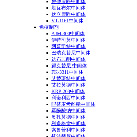
舍他康唑中间体
塔瓦布尔中间体
伏立康唑中间体
VT-1161中间体
免疫制剂
AJM-300中间体
伊特司莫中间体
阿普司特中间体
巴瑞克替尼中间体
达布非酮中间体
得克替尼 中间体
FK-3311中间体
艾替班特中间体
艾拉莫德中间体
KRP-203中间体
利诺利西中间体
吗替麦考酚酯中间体
霉酚酸钠中间体
奥扎莫德中间体
利多格雷中间体
索鲁普利中间体
托法替尼中间体