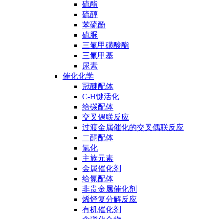
硫酯
硫醇
苯硫酚
硫脲
三氟甲磺酸酯
三氟甲基
尿素
催化化学
冠醚配体
C-H键活化
给碳配体
交叉偶联反应
过渡金属催化的交叉偶联反应
二酮配体
氢化
主族元素
金属催化剂
给氮配体
非贵金属催化剂
烯烃复分解反应
有机催化剂