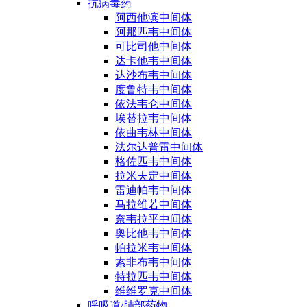
抗病毒药
阿西他滨中间体
阿那匹韦中间体
可比司他中间体
达卡他韦中间体
达沙布韦中间体
度鲁特韦中间体
依法韦仑中间体
埃替拉韦中间体
依曲韦林中间体
法尔达普雷中间体
格佐匹韦中间体
拉米夫定中间体
雷迪帕韦中间体
马拉维若中间体
奈韦拉平中间体
奥比他韦中间体
帕拉米韦中间体
索非布韦中间体
特拉匹韦中间体
维维罗克中间体
呼吸道/肺部药物