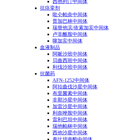
西他列汀中间体
抗痉挛剂
吡仑帕奈中间体
普加巴林中间体
瑞替他滨/依索加宾中间体
卢非酰胺中间体
噻加宾中间体
血液制品
阿哌沙班中间体
贝曲西班中间体
利伐沙班中间体
抗菌药
AFN-1252中间体
阿拉曲伐沙星中间体
布里菌素中间体
非那沙星中间体
加雷沙星中间体
利奈唑胺中间体
雷利巴坦中间体
瑞他帕林中间体
西他沙星中间体
泰比培南酯中间体