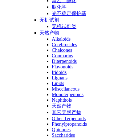
聚乙二醇化
肽化学
光不稳定保护基
无机试剂
无机试剂类
天然产物
Alkaloids
Cerebrosides
Chalcones
Coumarins
Diterpenoids
Flavonoids
Iridoids
Lignans
Lipids
Miscellaneous
Monoterpenoids
Naphthols
天然产物
其它天然产物
Other Terpenoids
Phenylpropanoids
Quinones
Saccharides