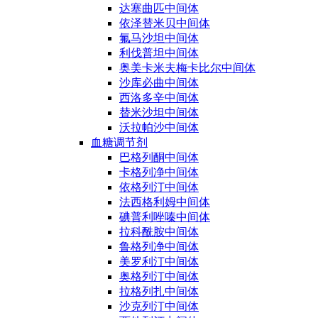
达塞曲匹中间体
依泽替米贝中间体
氟马沙坦中间体
利伐普坦中间体
奥美卡米夫梅卡比尔中间体
沙库必曲中间体
西洛多辛中间体
替米沙坦中间体
沃拉帕沙中间体
血糖调节剂
巴格列酮中间体
卡格列净中间体
依格列汀中间体
法西格利姆中间体
碘普利唑嗪中间体
拉科酰胺中间体
鲁格列净中间体
美罗利汀中间体
奥格列汀中间体
拉格列扎中间体
沙克列汀中间体