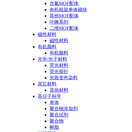
含氮MOF配体
有机框架单体砌块
其他MOF配体
卟啉系列
二维MOF配体
磁性材料
磁性材料
有机颜料
有机颜料
光学/光子材料
荧光材料
荧光探针
光致变色染料
其它材料
其他材料
高分子科学
单体
聚合物添加剂
聚合试剂
聚合物
树脂