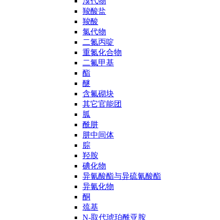
溴代物
羧酸盐
羧酸
氯代物
二氮丙啶
重氮化合物
二氟甲基
酯
醚
含氟砌块
其它官能团
胍
酰肼
肼中间体
腙
羟胺
碘化物
异氰酸酯与异硫氰酸酯
异氰化物
酮
巯基
N-取代琥珀酰亚胺