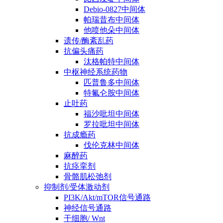
Debio-0827中间体
帕瑞昔布中间体
他喷他朵中间体
遗传/酶紊乱药
抗偏头痛药
汰格帕特中间体
中枢神经系统药物
匹普鲁多中间体
特氟仑胺中间体
止吐药
福沙吡坦中间体
罗拉吡坦中间体
抗成瘾药
伐伦克林中间体
麻醉药
抗痉挛剂
骨骼肌松弛剂
抑制剂/受体激动剂
PI3K/Akt/mTOR信号通路
神经信号通路
干细胞/ Wnt