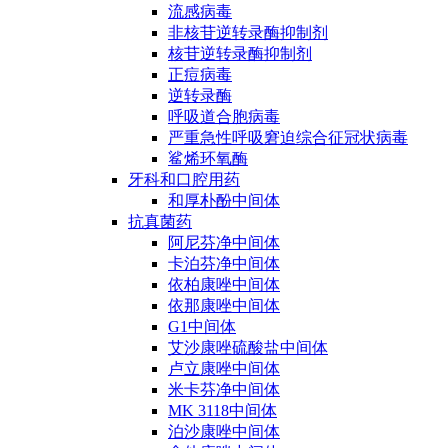
流感病毒
非核苷逆转录酶抑制剂
核苷逆转录酶抑制剂
正痘病毒
逆转录酶
呼吸道合胞病毒
严重急性呼吸窘迫综合征冠状病毒
鲨烯环氧酶
牙科和口腔用药
和厚朴酚中间体
抗真菌药
阿尼芬净中间体
卡泊芬净中间体
依柏康唑中间体
依那康唑中间体
G1中间体
艾沙康唑硫酸盐中间体
卢立康唑中间体
米卡芬净中间体
MK 3118中间体
泊沙康唑中间体