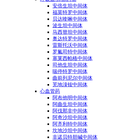
安倍生坦中间体
福莫特罗中间体
贝达喹啉中间体
波生坦中间体
马西替坦中间体
奥达特罗中间体
雷斯托沃中间体
罗氟司特中间体
塞莱西帕格中间体
司他生坦中间体
喘停特罗中间体
曲前列尼尔中间体
芜地溴铵中间体
心血管药
阿布他明中间体
阿曲生坦中间体
阿伐那非中间体
阿奇沙坦中间体
阿齐利特中间体
坎地沙坦中间体
非诺贝特胆碱中间体