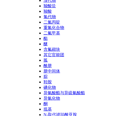
溴代物
羧酸盐
羧酸
氯代物
二氮丙啶
重氮化合物
二氟甲基
酯
醚
含氟砌块
其它官能团
胍
酰肼
肼中间体
腙
羟胺
碘化物
异氰酸酯与异硫氰酸酯
异氰化物
酮
巯基
N-取代琥珀酰亚胺