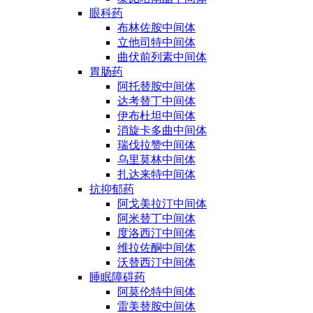
眼科药
布林佐胺中间体
立他司特中间体
曲伏前列素中间体
胃肠药
阿托替胺中间体
达考替丁中间体
伊布杜坦中间体
消旋卡多曲中间体
瑞伐拉赞中间体
乌里莫林中间体
扎达来特中间体
抗抑郁药
阿戈美拉汀中间体
阿米替丁中间体
度洛西汀中间体
维拉佐酮中间体
沃替西汀中间体
睡眠障碍药
阿莫伦特中间体
雷美替胺中间体