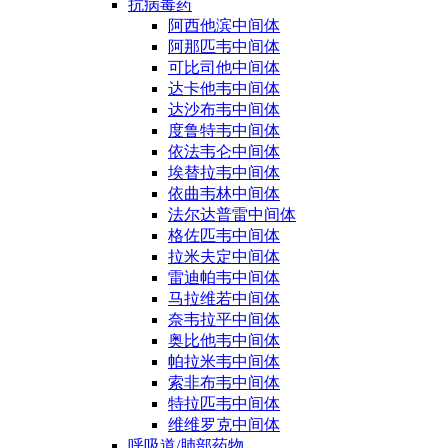
抗病毒药
阿西他滨中间体
阿那匹韦中间体
可比司他中间体
达卡他韦中间体
达沙布韦中间体
度鲁特韦中间体
依法韦仑中间体
埃替拉韦中间体
依曲韦林中间体
法尔达普雷中间体
格佐匹韦中间体
拉米夫定中间体
雷迪帕韦中间体
马拉维若中间体
奈韦拉平中间体
奥比他韦中间体
帕拉米韦中间体
索非布韦中间体
特拉匹韦中间体
维维罗克中间体
呼吸道/肺部药物