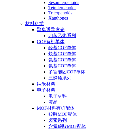
Sesquiterpenoids
Tetraterpenoids
Triterpenoids
Xanthones
材料科学
聚集诱导发光
四苯乙烯系列
COF有机单体
醛基COF单体
炔基COF单体
氨基COF单体
氰基COF单体
多官能团COF单体
三蝶烯系列
纳米材料
电子材料
电子材料
液晶
MOF材料有机配体
羧酸MOF配体
卤素系列
含氮羧酸MOF配体