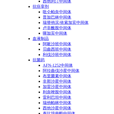
西他列汀中间体
抗痉挛剂
吡仑帕奈中间体
普加巴林中间体
瑞替他滨/依索加宾中间体
卢非酰胺中间体
噻加宾中间体
血液制品
阿哌沙班中间体
贝曲西班中间体
利伐沙班中间体
抗菌药
AFN-1252中间体
阿拉曲伐沙星中间体
布里菌素中间体
非那沙星中间体
加雷沙星中间体
利奈唑胺中间体
雷利巴坦中间体
瑞他帕林中间体
西他沙星中间体
泰比培南酯中间体