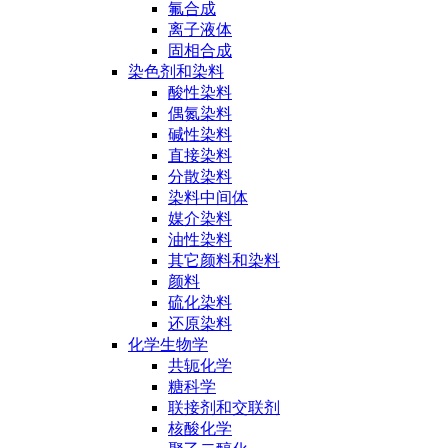
氟合成
离子液体
固相合成
染色剂和染料
酸性染料
偶氮染料
碱性染料
直接染料
分散染料
染料中间体
媒介染料
油性染料
其它颜料和染料
颜料
硫化染料
还原染料
化学生物学
共轭化学
糖科学
联接剂和交联剂
核酸化学