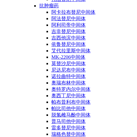
抗肿瘤药
阿卡拉布替尼中间体
阿法替尼中间体
阿利司帝中间体
吉非替尼中间体
吉西他滨中间体
依鲁替尼中间体
艾代拉里斯中间体
MK-2206中间体
莫替沙尼中间体
尼达尼布中间体
诺拉曲特中间体
奥瑞布林中间体
奥特罗内尔中间体
奥西丁尼中间体
帕布昔利布中间体
帕比司他中间体
脱氢雌马酚中间体
普马司他中间体
雷多替尼中间体
瑞格色替中间体