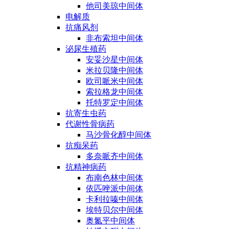
他司美琼中间体
电解质
抗痛风剂
非布索坦中间体
泌尿生殖药
安妥沙星中间体
米拉贝隆中间体
欧司哌米中间体
索拉格龙中间体
托特罗定中间体
抗寄生虫药
代谢性骨病药
马沙骨化醇中间体
抗痴呆药
多奈哌齐中间体
抗精神病药
布南色林中间体
依匹唑派中间体
卡利拉嗪中间体
埃特贝尔中间体
奥氮平中间体