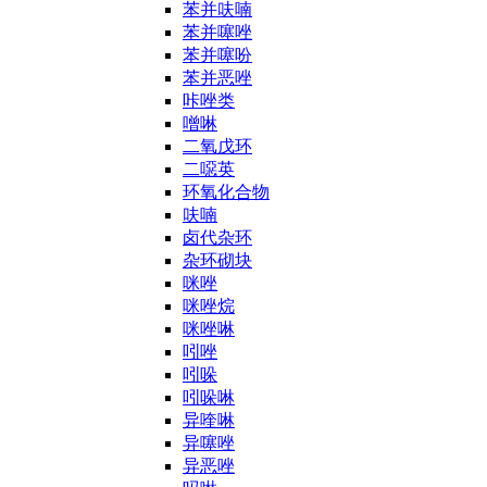
苯并呋喃
苯并噻唑
苯并噻吩
苯并恶唑
咔唑类
噌啉
二氧戊环
二噁英
环氧化合物
呋喃
卤代杂环
杂环砌块
咪唑
咪唑烷
咪唑啉
吲唑
吲哚
吲哚啉
异喹啉
异噻唑
异恶唑