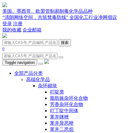
美国、墨西哥、欧盟管制易制毒化学品品种
“清朗网络空间，共筑禁毒防线” 全国化工行业净网倡议
登录
注册
我的收藏
企业邮箱
搜索
0
Toggle navigation
全部产品分类
高端化学品
杂环砌块
吖啶类
脂肪族杂环化合物
芳香杂环化合物
吖丁啶中间体
苯并咪唑
苯并异恶唑
苯并二恶烷