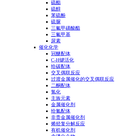
硫酯
硫醇
苯硫酚
硫脲
三氟甲磺酸酯
三氟甲基
尿素
催化化学
冠醚配体
C-H键活化
给碳配体
交叉偶联反应
过渡金属催化的交叉偶联反应
二酮配体
氢化
主族元素
金属催化剂
给氮配体
非贵金属催化剂
烯烃复分解反应
有机催化剂