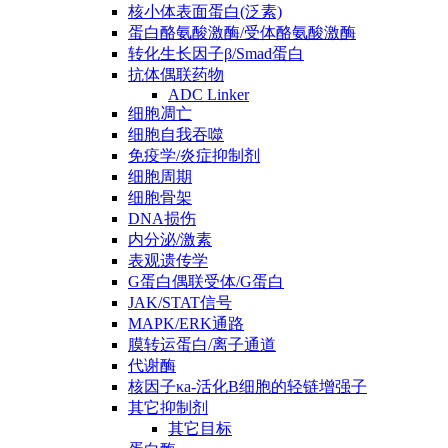
核小体表面蛋白(泛素)
蛋白酪氨酸激酶/受体酪氨酸激酶
转化生长因子β/Smad蛋白
抗体偶联药物
ADC Linker
细胞凋亡
细胞自我吞噬
免疫学/炎症抑制剂
细胞周期
细胞骨架
DNA损伤
内分泌/激素
表观遗传学
G蛋白偶联受体/G蛋白
JAK/STAT信号
MAPK/ERK通路
膜转运蛋白/离子通道
代谢酶
核因子κa-活化B细胞的轻链增强子
其它抑制剂
其它目标