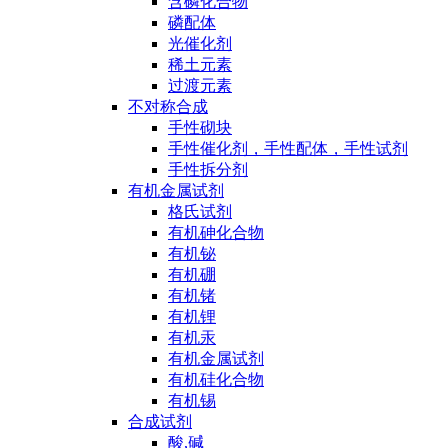
含磷化合物
磷配体
光催化剂
稀土元素
过渡元素
不对称合成
手性砌块
手性催化剂，手性配体，手性试剂
手性拆分剂
有机金属试剂
格氏试剂
有机砷化合物
有机铋
有机硼
有机锗
有机锂
有机汞
有机金属试剂
有机硅化合物
有机锡
合成试剂
酸,碱