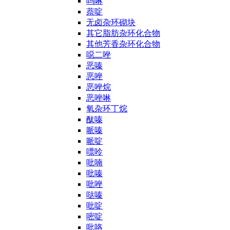
吗啉
萘啶
无卤杂环砌块
其它脂肪杂环化合物
其他芳香杂环化合物
噁二唑
恶嗪
恶唑
恶唑烷
恶唑啉
氧杂环丁烷
酞嗪
哌嗪
哌啶
嘌呤
吡喃
吡嗪
吡唑
哒嗪
吡啶
嘧啶
吡咯