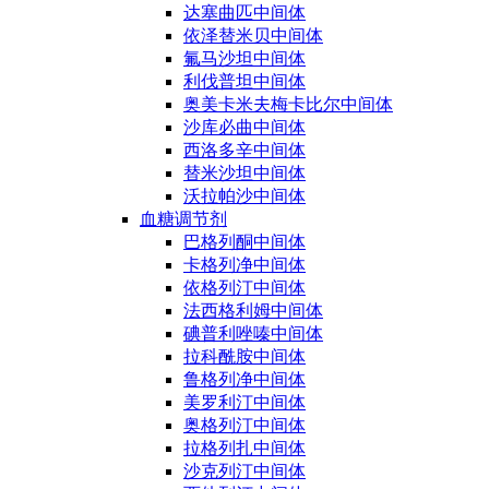
达塞曲匹中间体
依泽替米贝中间体
氟马沙坦中间体
利伐普坦中间体
奥美卡米夫梅卡比尔中间体
沙库必曲中间体
西洛多辛中间体
替米沙坦中间体
沃拉帕沙中间体
血糖调节剂
巴格列酮中间体
卡格列净中间体
依格列汀中间体
法西格利姆中间体
碘普利唑嗪中间体
拉科酰胺中间体
鲁格列净中间体
美罗利汀中间体
奥格列汀中间体
拉格列扎中间体
沙克列汀中间体