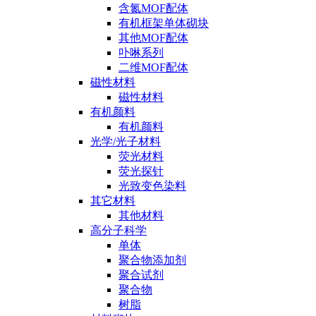
含氮MOF配体
有机框架单体砌块
其他MOF配体
卟啉系列
二维MOF配体
磁性材料
磁性材料
有机颜料
有机颜料
光学/光子材料
荧光材料
荧光探针
光致变色染料
其它材料
其他材料
高分子科学
单体
聚合物添加剂
聚合试剂
聚合物
树脂