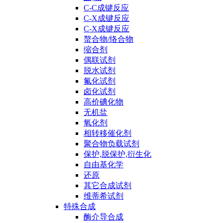
C-C成键反应
C-X成键反应
C-X成键反应
螯合物/络合物
缩合剂
偶联试剂
脱水试剂
氟化试剂
卤化试剂
高价碘化物
无机盐
氧化剂
相转移催化剂
聚合物负载试剂
保护,脱保护,衍生化
自由基化学
还原
其它合成试剂
维蒂希试剂
特殊合成
酶介导合成