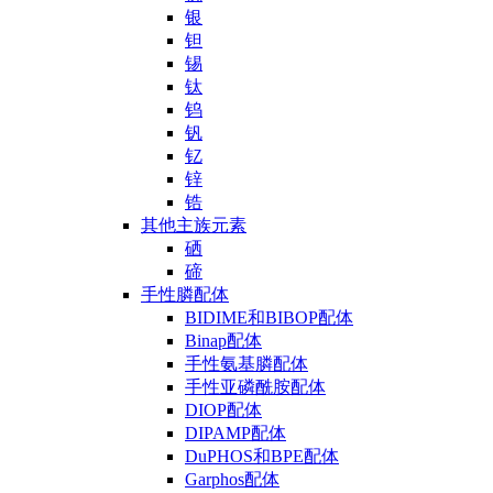
银
钽
锡
钛
钨
钒
钇
锌
锆
其他主族元素
硒
碲
手性膦配体
BIDIME和BIBOP配体
Binap配体
手性氨基膦配体
手性亚磷酰胺配体
DIOP配体
DIPAMP配体
DuPHOS和BPE配体
Garphos配体