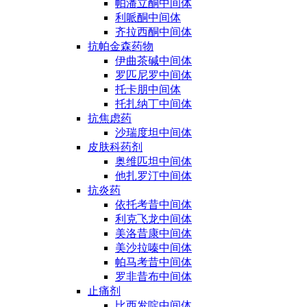
帕潘立酮中间体
利哌酮中间体
齐拉西酮中间体
抗帕金森药物
伊曲茶碱中间体
罗匹尼罗中间体
托卡朋中间体
托扎纳丁中间体
抗焦虑药
沙瑞度坦中间体
皮肤科药剂
奥维匹坦中间体
他扎罗汀中间体
抗炎药
依托考昔中间体
利克飞龙中间体
美洛昔康中间体
美沙拉嗪中间体
帕马考昔中间体
罗非昔布中间体
止痛剂
比西发啶中间体