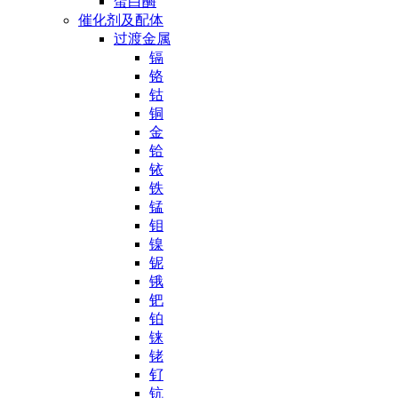
蛋白酶
催化剂及配体
过渡金属
镉
铬
钴
铜
金
铪
铱
铁
锰
钼
镍
铌
锇
钯
铂
铼
铑
钌
钪