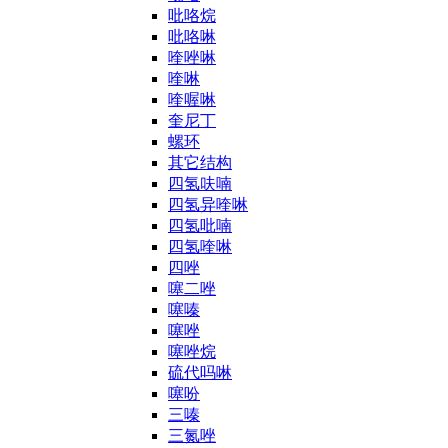
吡咯烷
吡咯啉
喹唑啉
喹啉
喹喔啉
奎尼丁
螺环
其它结构
四氢呋喃
四氢异喹啉
四氢吡喃
四氢喹啉
四唑
噻二唑
噻嗪
噻唑
噻唑烷
硫代吗啉
噻吩
三嗪
三氮唑