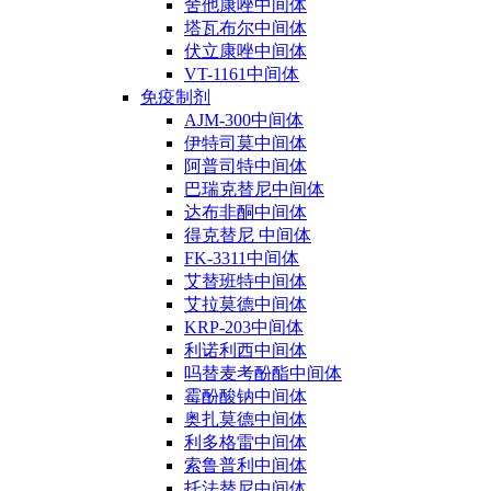
舍他康唑中间体
塔瓦布尔中间体
伏立康唑中间体
VT-1161中间体
免疫制剂
AJM-300中间体
伊特司莫中间体
阿普司特中间体
巴瑞克替尼中间体
达布非酮中间体
得克替尼 中间体
FK-3311中间体
艾替班特中间体
艾拉莫德中间体
KRP-203中间体
利诺利西中间体
吗替麦考酚酯中间体
霉酚酸钠中间体
奥扎莫德中间体
利多格雷中间体
索鲁普利中间体
托法替尼中间体