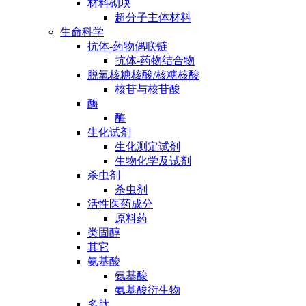
材料砌块
超分子主体材料
生命科学
抗体-药物偶联链
抗体-药物结合物
脱氧核糖核酸/核糖核酸
核苷与核苷酸
酶
酶
生化试剂
生化测定试剂
生物化学及试剂
杀虫剂
杀虫剂
活性医药成分
原料药
类固醇
其它
氨基酸
氨基酸
氨基酸衍生物
多肽