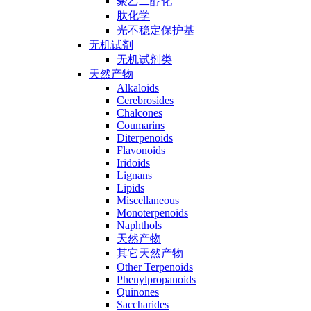
聚乙二醇化
肽化学
光不稳定保护基
无机试剂
无机试剂类
天然产物
Alkaloids
Cerebrosides
Chalcones
Coumarins
Diterpenoids
Flavonoids
Iridoids
Lignans
Lipids
Miscellaneous
Monoterpenoids
Naphthols
天然产物
其它天然产物
Other Terpenoids
Phenylpropanoids
Quinones
Saccharides