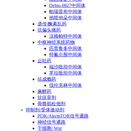
Debio-0827中间体
帕瑞昔布中间体
他喷他朵中间体
遗传/酶紊乱药
抗偏头痛药
汰格帕特中间体
中枢神经系统药物
匹普鲁多中间体
特氟仑胺中间体
止吐药
福沙吡坦中间体
罗拉吡坦中间体
抗成瘾药
伐伦克林中间体
麻醉药
抗痉挛剂
骨骼肌松弛剂
抑制剂/受体激动剂
PI3K/Akt/mTOR信号通路
神经信号通路
干细胞/ Wnt