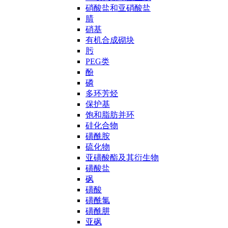
硝酸盐和亚硝酸盐
腈
硝基
有机合成砌块
肟
PEG类
酚
磷
多环芳烃
保护基
饱和脂肪并环
硅化合物
磺酰胺
硫化物
亚磺酸酯及其衍生物
磺酸盐
砜
磺酸
磺酰氯
磺酰肼
亚砜