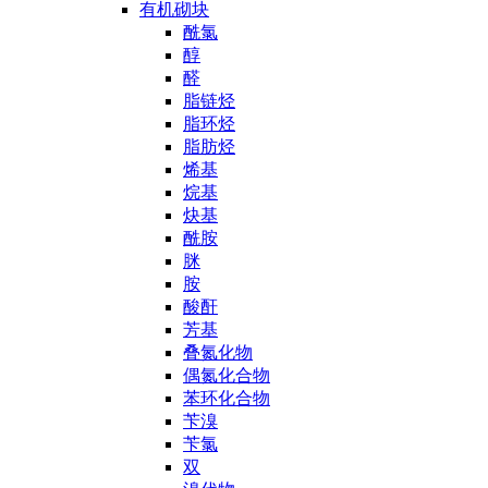
有机砌块
酰氯
醇
醛
脂链烃
脂环烃
脂肪烃
烯基
烷基
炔基
酰胺
脒
胺
酸酐
芳基
叠氮化物
偶氮化合物
苯环化合物
苄溴
苄氯
双