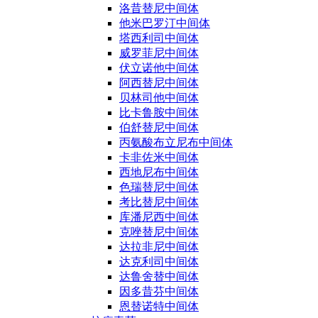
洛昔替尼中间体
他米巴罗汀中间体
塔西利司中间体
威罗菲尼中间体
伏立诺他中间体
阿西替尼中间体
贝林司他中间体
比卡鲁胺中间体
伯舒替尼中间体
丙氨酸布立尼布中间体
卡非佐米中间体
西地尼布中间体
色瑞替尼中间体
考比替尼中间体
库潘尼西中间体
克唑替尼中间体
达拉非尼中间体
达克利司中间体
达鲁舍替中间体
因多昔芬中间体
恩替诺特中间体