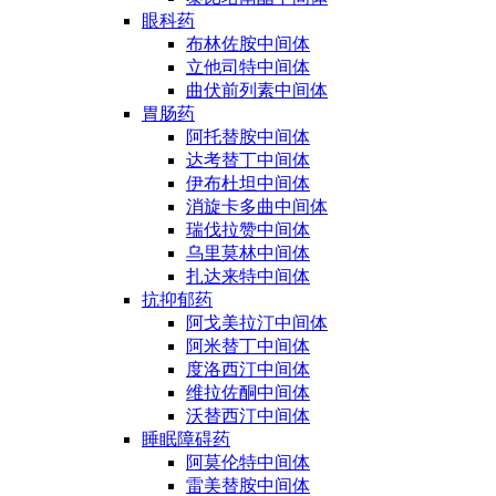
眼科药
布林佐胺中间体
立他司特中间体
曲伏前列素中间体
胃肠药
阿托替胺中间体
达考替丁中间体
伊布杜坦中间体
消旋卡多曲中间体
瑞伐拉赞中间体
乌里莫林中间体
扎达来特中间体
抗抑郁药
阿戈美拉汀中间体
阿米替丁中间体
度洛西汀中间体
维拉佐酮中间体
沃替西汀中间体
睡眠障碍药
阿莫伦特中间体
雷美替胺中间体