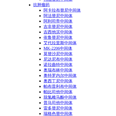
抗肿瘤药
阿卡拉布替尼中间体
阿法替尼中间体
阿利司帝中间体
吉非替尼中间体
吉西他滨中间体
依鲁替尼中间体
艾代拉里斯中间体
MK-2206中间体
莫替沙尼中间体
尼达尼布中间体
诺拉曲特中间体
奥瑞布林中间体
奥特罗内尔中间体
奥西丁尼中间体
帕布昔利布中间体
帕比司他中间体
脱氢雌马酚中间体
普马司他中间体
雷多替尼中间体
瑞格色替中间体