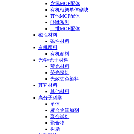
含氮MOF配体
有机框架单体砌块
其他MOF配体
卟啉系列
二维MOF配体
磁性材料
磁性材料
有机颜料
有机颜料
光学/光子材料
荧光材料
荧光探针
光致变色染料
其它材料
其他材料
高分子科学
单体
聚合物添加剂
聚合试剂
聚合物
树脂