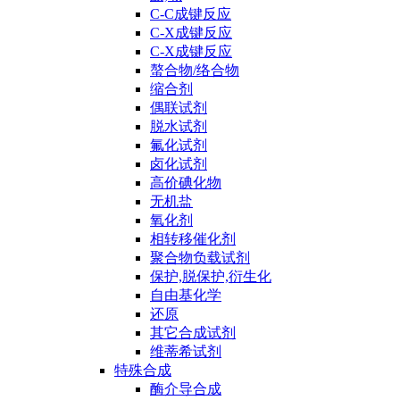
C-C成键反应
C-X成键反应
C-X成键反应
螯合物/络合物
缩合剂
偶联试剂
脱水试剂
氟化试剂
卤化试剂
高价碘化物
无机盐
氧化剂
相转移催化剂
聚合物负载试剂
保护,脱保护,衍生化
自由基化学
还原
其它合成试剂
维蒂希试剂
特殊合成
酶介导合成