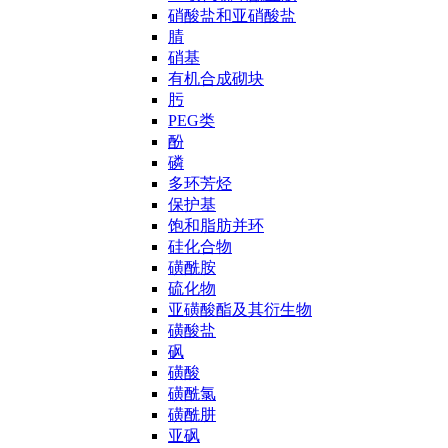
硝酸盐和亚硝酸盐
腈
硝基
有机合成砌块
肟
PEG类
酚
磷
多环芳烃
保护基
饱和脂肪并环
硅化合物
磺酰胺
硫化物
亚磺酸酯及其衍生物
磺酸盐
砜
磺酸
磺酰氯
磺酰肼
亚砜