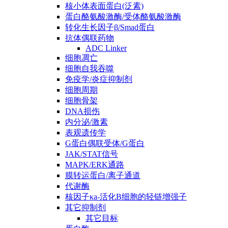
核小体表面蛋白(泛素)
蛋白酪氨酸激酶/受体酪氨酸激酶
转化生长因子β/Smad蛋白
抗体偶联药物
ADC Linker
细胞凋亡
细胞自我吞噬
免疫学/炎症抑制剂
细胞周期
细胞骨架
DNA损伤
内分泌/激素
表观遗传学
G蛋白偶联受体/G蛋白
JAK/STAT信号
MAPK/ERK通路
膜转运蛋白/离子通道
代谢酶
核因子κa-活化B细胞的轻链增强子
其它抑制剂
其它目标