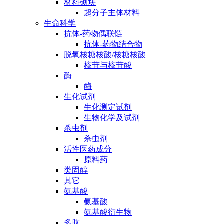
材料砌块
超分子主体材料
生命科学
抗体-药物偶联链
抗体-药物结合物
脱氧核糖核酸/核糖核酸
核苷与核苷酸
酶
酶
生化试剂
生化测定试剂
生物化学及试剂
杀虫剂
杀虫剂
活性医药成分
原料药
类固醇
其它
氨基酸
氨基酸
氨基酸衍生物
多肽