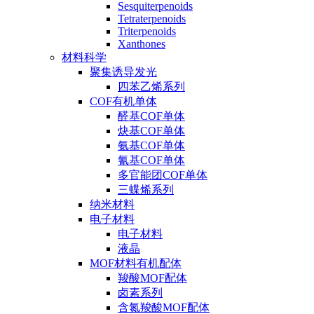
Sesquiterpenoids
Tetraterpenoids
Triterpenoids
Xanthones
材料科学
聚集诱导发光
四苯乙烯系列
COF有机单体
醛基COF单体
炔基COF单体
氨基COF单体
氰基COF单体
多官能团COF单体
三蝶烯系列
纳米材料
电子材料
电子材料
液晶
MOF材料有机配体
羧酸MOF配体
卤素系列
含氮羧酸MOF配体