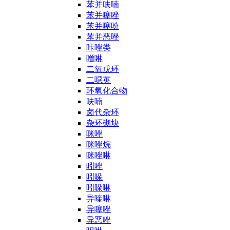
苯并呋喃
苯并噻唑
苯并噻吩
苯并恶唑
咔唑类
噌啉
二氧戊环
二噁英
环氧化合物
呋喃
卤代杂环
杂环砌块
咪唑
咪唑烷
咪唑啉
吲唑
吲哚
吲哚啉
异喹啉
异噻唑
异恶唑