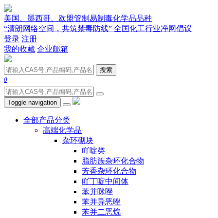
美国、墨西哥、欧盟管制易制毒化学品品种
“清朗网络空间，共筑禁毒防线” 全国化工行业净网倡议
登录
注册
我的收藏
企业邮箱
搜索
0
Toggle navigation
全部产品分类
高端化学品
杂环砌块
吖啶类
脂肪族杂环化合物
芳香杂环化合物
吖丁啶中间体
苯并咪唑
苯并异恶唑
苯并二恶烷