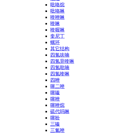
吡咯烷
吡咯啉
喹唑啉
喹啉
喹喔啉
奎尼丁
螺环
其它结构
四氢呋喃
四氢异喹啉
四氢吡喃
四氢喹啉
四唑
噻二唑
噻嗪
噻唑
噻唑烷
硫代吗啉
噻吩
三嗪
三氮唑