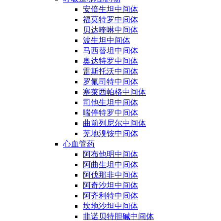
安倍生坦中间体
福莫特罗中间体
贝达喹啉中间体
波生坦中间体
马西替坦中间体
奥达特罗中间体
雷斯托沃中间体
罗氟司特中间体
塞莱西帕格中间体
司他生坦中间体
喘停特罗中间体
曲前列尼尔中间体
芜地溴铵中间体
心血管药
阿布他明中间体
阿曲生坦中间体
阿伐那非中间体
阿奇沙坦中间体
阿齐利特中间体
坎地沙坦中间体
非诺贝特胆碱中间体