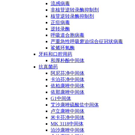
流感病毒
非核苷逆转录酶抑制剂
核苷逆转录酶抑制剂
正痘病毒
逆转录酶
呼吸道合胞病毒
严重急性呼吸窘迫综合征冠状病毒
鲨烯环氧酶
牙科和口腔用药
和厚朴酚中间体
抗真菌药
阿尼芬净中间体
卡泊芬净中间体
依柏康唑中间体
依那康唑中间体
G1中间体
艾沙康唑硫酸盐中间体
卢立康唑中间体
米卡芬净中间体
MK 3118中间体
泊沙康唑中间体