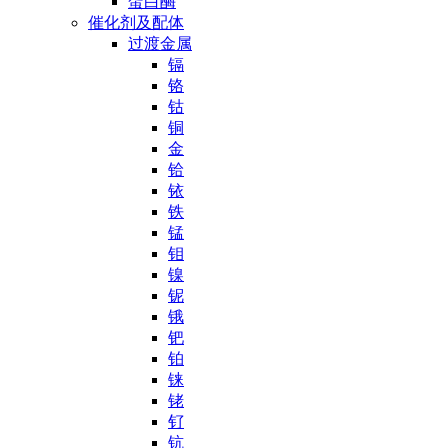
蛋白酶
催化剂及配体
过渡金属
镉
铬
钴
铜
金
铪
铱
铁
锰
钼
镍
铌
锇
钯
铂
铼
铑
钌
钪