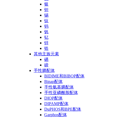
银
钽
锡
钛
钨
钒
钇
锌
锆
其他主族元素
硒
碲
手性膦配体
BIDIME和BIBOP配体
Binap配体
手性氨基膦配体
手性亚磷酰胺配体
DIOP配体
DIPAMP配体
DuPHOS和BPE配体
Garphos配体