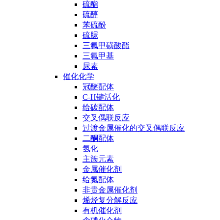
硫酯
硫醇
苯硫酚
硫脲
三氟甲磺酸酯
三氟甲基
尿素
催化化学
冠醚配体
C-H键活化
给碳配体
交叉偶联反应
过渡金属催化的交叉偶联反应
二酮配体
氢化
主族元素
金属催化剂
给氮配体
非贵金属催化剂
烯烃复分解反应
有机催化剂