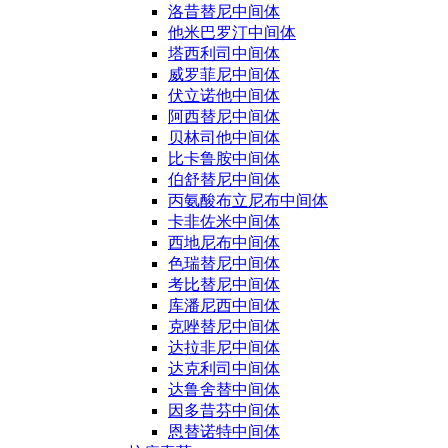
洛昔替尼中间体
他米巴罗汀中间体
塔西利司中间体
威罗菲尼中间体
伏立诺他中间体
阿西替尼中间体
贝林司他中间体
比卡鲁胺中间体
伯舒替尼中间体
丙氨酸布立尼布中间体
卡非佐米中间体
西地尼布中间体
色瑞替尼中间体
考比替尼中间体
库潘尼西中间体
克唑替尼中间体
达拉非尼中间体
达克利司中间体
达鲁舍替中间体
因多昔芬中间体
恩替诺特中间体