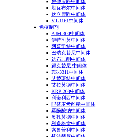
舍他康唑中间体
塔瓦布尔中间体
伏立康唑中间体
VT-1161中间体
免疫制剂
AJM-300中间体
伊特司莫中间体
阿普司特中间体
巴瑞克替尼中间体
达布非酮中间体
得克替尼 中间体
FK-3311中间体
艾替班特中间体
艾拉莫德中间体
KRP-203中间体
利诺利西中间体
吗替麦考酚酯中间体
霉酚酸钠中间体
奥扎莫德中间体
利多格雷中间体
索鲁普利中间体
托法替尼中间体