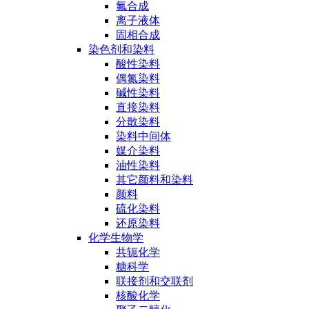
氟合成
离子液体
固相合成
染色剂和染料
酸性染料
偶氮染料
碱性染料
直接染料
分散染料
染料中间体
媒介染料
油性染料
其它颜料和染料
颜料
硫化染料
还原染料
化学生物学
共轭化学
糖科学
联接剂和交联剂
核酸化学