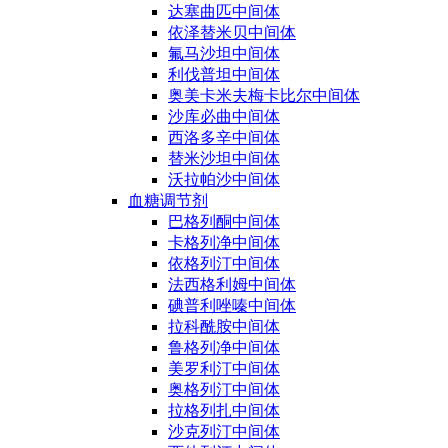
达塞曲匹中间体
依泽替米贝中间体
氟马沙坦中间体
利伐普坦中间体
奥美卡米夫梅卡比尔中间体
沙库必曲中间体
西洛多辛中间体
替米沙坦中间体
沃拉帕沙中间体
血糖调节剂
巴格列酮中间体
卡格列净中间体
依格列汀中间体
法西格利姆中间体
碘普利唑嗪中间体
拉科酰胺中间体
鲁格列净中间体
美罗利汀中间体
奥格列汀中间体
拉格列扎中间体
沙克列汀中间体