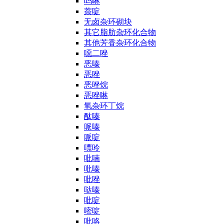
吗啉
萘啶
无卤杂环砌块
其它脂肪杂环化合物
其他芳香杂环化合物
噁二唑
恶嗪
恶唑
恶唑烷
恶唑啉
氧杂环丁烷
酞嗪
哌嗪
哌啶
嘌呤
吡喃
吡嗪
吡唑
哒嗪
吡啶
嘧啶
吡咯