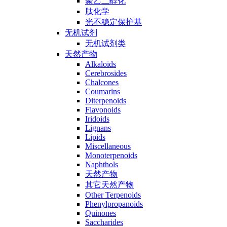
聚乙二醇化
肽化学
光不稳定保护基
无机试剂
无机试剂类
天然产物
Alkaloids
Cerebrosides
Chalcones
Coumarins
Diterpenoids
Flavonoids
Iridoids
Lignans
Lipids
Miscellaneous
Monoterpenoids
Naphthols
天然产物
其它天然产物
Other Terpenoids
Phenylpropanoids
Quinones
Saccharides