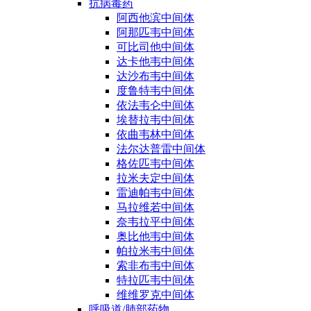
抗病毒药
阿西他滨中间体
阿那匹韦中间体
可比司他中间体
达卡他韦中间体
达沙布韦中间体
度鲁特韦中间体
依法韦仑中间体
埃替拉韦中间体
依曲韦林中间体
法尔达普雷中间体
格佐匹韦中间体
拉米夫定中间体
雷迪帕韦中间体
马拉维若中间体
奈韦拉平中间体
奥比他韦中间体
帕拉米韦中间体
索非布韦中间体
特拉匹韦中间体
维维罗克中间体
呼吸道/肺部药物