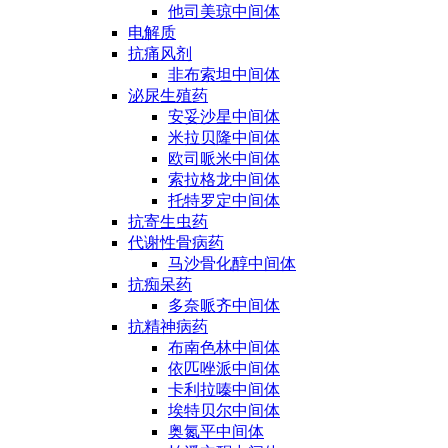
他司美琼中间体
电解质
抗痛风剂
非布索坦中间体
泌尿生殖药
安妥沙星中间体
米拉贝隆中间体
欧司哌米中间体
索拉格龙中间体
托特罗定中间体
抗寄生虫药
代谢性骨病药
马沙骨化醇中间体
抗痴呆药
多奈哌齐中间体
抗精神病药
布南色林中间体
依匹唑派中间体
卡利拉嗪中间体
埃特贝尔中间体
奥氮平中间体