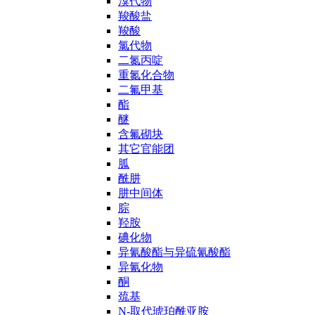
溴代物
羧酸盐
羧酸
氯代物
二氮丙啶
重氮化合物
二氟甲基
酯
醚
含氟砌块
其它官能团
胍
酰肼
肼中间体
腙
羟胺
碘化物
异氰酸酯与异硫氰酸酯
异氰化物
酮
巯基
N-取代琥珀酰亚胺