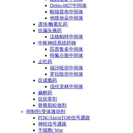
Debio-0827中间体
帕瑞昔布中间体
他喷他朵中间体
遗传/酶紊乱药
抗偏头痛药
汰格帕特中间体
中枢神经系统药物
匹普鲁多中间体
特氟仑胺中间体
止吐药
福沙吡坦中间体
罗拉吡坦中间体
抗成瘾药
伐伦克林中间体
麻醉药
抗痉挛剂
骨骼肌松弛剂
抑制剂/受体激动剂
PI3K/Akt/mTOR信号通路
神经信号通路
干细胞/ Wnt