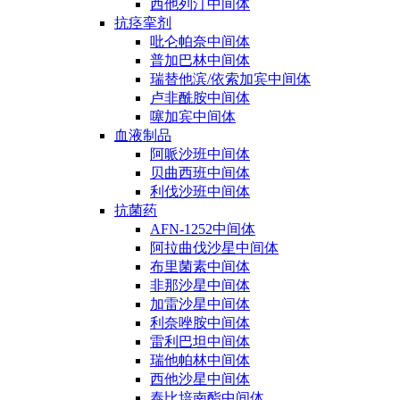
西他列汀中间体
抗痉挛剂
吡仑帕奈中间体
普加巴林中间体
瑞替他滨/依索加宾中间体
卢非酰胺中间体
噻加宾中间体
血液制品
阿哌沙班中间体
贝曲西班中间体
利伐沙班中间体
抗菌药
AFN-1252中间体
阿拉曲伐沙星中间体
布里菌素中间体
非那沙星中间体
加雷沙星中间体
利奈唑胺中间体
雷利巴坦中间体
瑞他帕林中间体
西他沙星中间体
泰比培南酯中间体