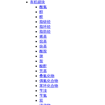
有机砌块
酰氯
醇
醛
脂链烃
脂环烃
脂肪烃
烯基
烷基
炔基
酰胺
脒
胺
酸酐
芳基
叠氮化物
偶氮化合物
苯环化合物
苄溴
苄氯
双