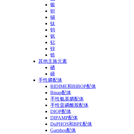
银
钽
锡
钛
钨
钒
钇
锌
锆
其他主族元素
硒
碲
手性膦配体
BIDIME和BIBOP配体
Binap配体
手性氨基膦配体
手性亚磷酰胺配体
DIOP配体
DIPAMP配体
DuPHOS和BPE配体
Garphos配体