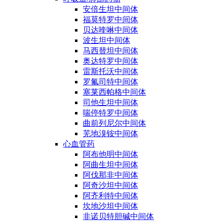
安倍生坦中间体
福莫特罗中间体
贝达喹啉中间体
波生坦中间体
马西替坦中间体
奥达特罗中间体
雷斯托沃中间体
罗氟司特中间体
塞莱西帕格中间体
司他生坦中间体
喘停特罗中间体
曲前列尼尔中间体
芜地溴铵中间体
心血管药
阿布他明中间体
阿曲生坦中间体
阿伐那非中间体
阿奇沙坦中间体
阿齐利特中间体
坎地沙坦中间体
非诺贝特胆碱中间体