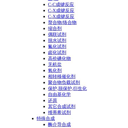
C-C成键反应
C-X成键反应
C-X成键反应
螯合物/络合物
缩合剂
偶联试剂
脱水试剂
氟化试剂
卤化试剂
高价碘化物
无机盐
氧化剂
相转移催化剂
聚合物负载试剂
保护,脱保护,衍生化
自由基化学
还原
其它合成试剂
维蒂希试剂
特殊合成
酶介导合成