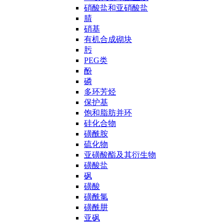
硝酸盐和亚硝酸盐
腈
硝基
有机合成砌块
肟
PEG类
酚
磷
多环芳烃
保护基
饱和脂肪并环
硅化合物
磺酰胺
硫化物
亚磺酸酯及其衍生物
磺酸盐
砜
磺酸
磺酰氯
磺酰肼
亚砜