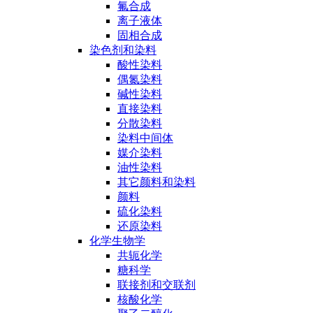
氟合成
离子液体
固相合成
染色剂和染料
酸性染料
偶氮染料
碱性染料
直接染料
分散染料
染料中间体
媒介染料
油性染料
其它颜料和染料
颜料
硫化染料
还原染料
化学生物学
共轭化学
糖科学
联接剂和交联剂
核酸化学