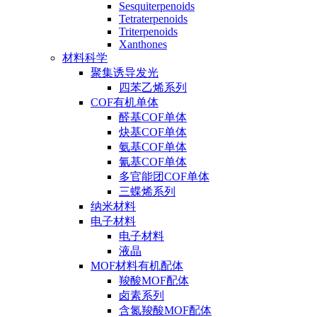
Sesquiterpenoids
Tetraterpenoids
Triterpenoids
Xanthones
材料科学
聚集诱导发光
四苯乙烯系列
COF有机单体
醛基COF单体
炔基COF单体
氨基COF单体
氰基COF单体
多官能团COF单体
三蝶烯系列
纳米材料
电子材料
电子材料
液晶
MOF材料有机配体
羧酸MOF配体
卤素系列
含氮羧酸MOF配体