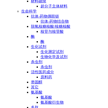
材料砌块
超分子主体材料
生命科学
抗体-药物偶联链
抗体-药物结合物
脱氧核糖核酸/核糖核酸
核苷与核苷酸
酶
酶
生化试剂
生化测定试剂
生物化学及试剂
杀虫剂
杀虫剂
活性医药成分
原料药
类固醇
其它
氨基酸
氨基酸
氨基酸衍生物
多肽