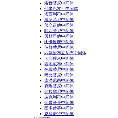
洛昔替尼中间体
他米巴罗汀中间体
塔西利司中间体
威罗菲尼中间体
伏立诺他中间体
阿西替尼中间体
贝林司他中间体
比卡鲁胺中间体
伯舒替尼中间体
丙氨酸布立尼布中间体
卡非佐米中间体
西地尼布中间体
色瑞替尼中间体
考比替尼中间体
库潘尼西中间体
克唑替尼中间体
达拉非尼中间体
达克利司中间体
达鲁舍替中间体
因多昔芬中间体
恩替诺特中间体