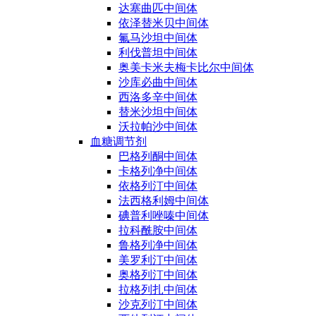
达塞曲匹中间体
依泽替米贝中间体
氟马沙坦中间体
利伐普坦中间体
奥美卡米夫梅卡比尔中间体
沙库必曲中间体
西洛多辛中间体
替米沙坦中间体
沃拉帕沙中间体
血糖调节剂
巴格列酮中间体
卡格列净中间体
依格列汀中间体
法西格利姆中间体
碘普利唑嗪中间体
拉科酰胺中间体
鲁格列净中间体
美罗利汀中间体
奥格列汀中间体
拉格列扎中间体
沙克列汀中间体