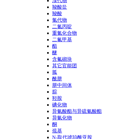
溴代物
羧酸盐
羧酸
氯代物
二氮丙啶
重氮化合物
二氟甲基
酯
醚
含氟砌块
其它官能团
胍
酰肼
肼中间体
腙
羟胺
碘化物
异氰酸酯与异硫氰酸酯
异氰化物
酮
巯基
N-取代琥珀酰亚胺