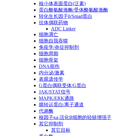
核小体表面蛋白(泛素)
蛋白酪氨酸激酶/受体酪氨酸激酶
转化生长因子β/Smad蛋白
抗体偶联药物
ADC Linker
细胞凋亡
细胞自我吞噬
免疫学/炎症抑制剂
细胞周期
细胞骨架
DNA损伤
内分泌/激素
表观遗传学
G蛋白偶联受体/G蛋白
JAK/STAT信号
MAPK/ERK通路
膜转运蛋白/离子通道
代谢酶
核因子κa-活化B细胞的轻链增强子
其它抑制剂
其它目标