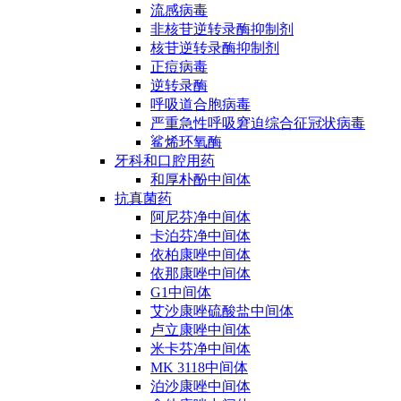
流感病毒
非核苷逆转录酶抑制剂
核苷逆转录酶抑制剂
正痘病毒
逆转录酶
呼吸道合胞病毒
严重急性呼吸窘迫综合征冠状病毒
鲨烯环氧酶
牙科和口腔用药
和厚朴酚中间体
抗真菌药
阿尼芬净中间体
卡泊芬净中间体
依柏康唑中间体
依那康唑中间体
G1中间体
艾沙康唑硫酸盐中间体
卢立康唑中间体
米卡芬净中间体
MK 3118中间体
泊沙康唑中间体