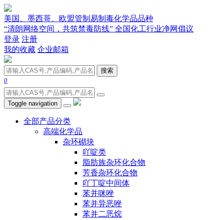
美国、墨西哥、欧盟管制易制毒化学品品种
“清朗网络空间，共筑禁毒防线” 全国化工行业净网倡议
登录
注册
我的收藏
企业邮箱
搜索
0
Toggle navigation
全部产品分类
高端化学品
杂环砌块
吖啶类
脂肪族杂环化合物
芳香杂环化合物
吖丁啶中间体
苯并咪唑
苯并异恶唑
苯并二恶烷