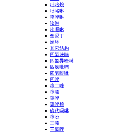
吡咯烷
吡咯啉
喹唑啉
喹啉
喹喔啉
奎尼丁
螺环
其它结构
四氢呋喃
四氢异喹啉
四氢吡喃
四氢喹啉
四唑
噻二唑
噻嗪
噻唑
噻唑烷
硫代吗啉
噻吩
三嗪
三氮唑