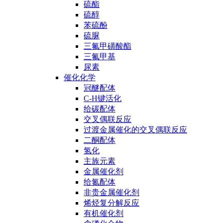
硫酯
硫醇
苯硫酚
硫脲
三氟甲磺酸酯
三氟甲基
尿素
催化化学
冠醚配体
C-H键活化
给碳配体
交叉偶联反应
过渡金属催化的交叉偶联反应
二酮配体
氢化
主族元素
金属催化剂
给氮配体
非贵金属催化剂
烯烃复分解反应
有机催化剂