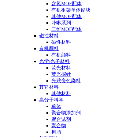
含氮MOF配体
有机框架单体砌块
其他MOF配体
卟啉系列
二维MOF配体
磁性材料
磁性材料
有机颜料
有机颜料
光学/光子材料
荧光材料
荧光探针
光致变色染料
其它材料
其他材料
高分子科学
单体
聚合物添加剂
聚合试剂
聚合物
树脂