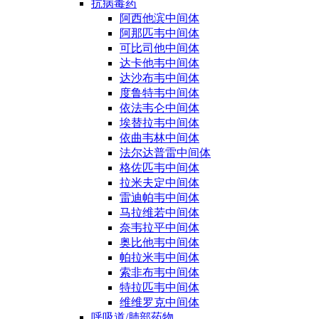
抗病毒药
阿西他滨中间体
阿那匹韦中间体
可比司他中间体
达卡他韦中间体
达沙布韦中间体
度鲁特韦中间体
依法韦仑中间体
埃替拉韦中间体
依曲韦林中间体
法尔达普雷中间体
格佐匹韦中间体
拉米夫定中间体
雷迪帕韦中间体
马拉维若中间体
奈韦拉平中间体
奥比他韦中间体
帕拉米韦中间体
索非布韦中间体
特拉匹韦中间体
维维罗克中间体
呼吸道/肺部药物