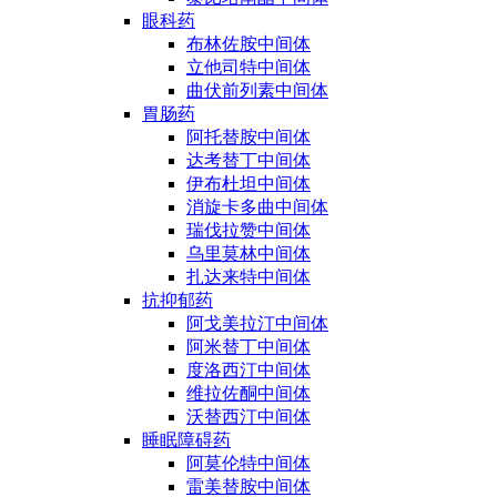
眼科药
布林佐胺中间体
立他司特中间体
曲伏前列素中间体
胃肠药
阿托替胺中间体
达考替丁中间体
伊布杜坦中间体
消旋卡多曲中间体
瑞伐拉赞中间体
乌里莫林中间体
扎达来特中间体
抗抑郁药
阿戈美拉汀中间体
阿米替丁中间体
度洛西汀中间体
维拉佐酮中间体
沃替西汀中间体
睡眠障碍药
阿莫伦特中间体
雷美替胺中间体