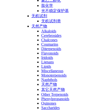
聚乙二醇化
肽化学
光不稳定保护基
无机试剂
无机试剂类
天然产物
Alkaloids
Cerebrosides
Chalcones
Coumarins
Diterpenoids
Flavonoids
Iridoids
Lignans
Lipids
Miscellaneous
Monoterpenoids
Naphthols
天然产物
其它天然产物
Other Terpenoids
Phenylpropanoids
Quinones
Saccharides