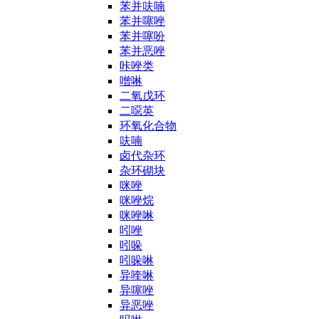
苯并呋喃
苯并噻唑
苯并噻吩
苯并恶唑
咔唑类
噌啉
二氧戊环
二噁英
环氧化合物
呋喃
卤代杂环
杂环砌块
咪唑
咪唑烷
咪唑啉
吲唑
吲哚
吲哚啉
异喹啉
异噻唑
异恶唑