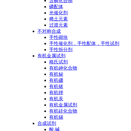
含磷化合物
磷配体
光催化剂
稀土元素
过渡元素
不对称合成
手性砌块
手性催化剂，手性配体，手性试剂
手性拆分剂
有机金属试剂
格氏试剂
有机砷化合物
有机铋
有机硼
有机锗
有机锂
有机汞
有机金属试剂
有机硅化合物
有机锡
合成试剂
酸,碱