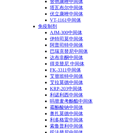
舍他康唑中间体
塔瓦布尔中间体
伏立康唑中间体
VT-1161中间体
免疫制剂
AJM-300中间体
伊特司莫中间体
阿普司特中间体
巴瑞克替尼中间体
达布非酮中间体
得克替尼 中间体
FK-3311中间体
艾替班特中间体
艾拉莫德中间体
KRP-203中间体
利诺利西中间体
吗替麦考酚酯中间体
霉酚酸钠中间体
奥扎莫德中间体
利多格雷中间体
索鲁普利中间体
托法替尼中间体