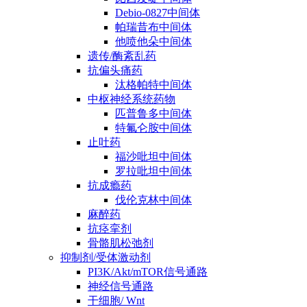
Debio-0827中间体
帕瑞昔布中间体
他喷他朵中间体
遗传/酶紊乱药
抗偏头痛药
汰格帕特中间体
中枢神经系统药物
匹普鲁多中间体
特氟仑胺中间体
止吐药
福沙吡坦中间体
罗拉吡坦中间体
抗成瘾药
伐伦克林中间体
麻醉药
抗痉挛剂
骨骼肌松弛剂
抑制剂/受体激动剂
PI3K/Akt/mTOR信号通路
神经信号通路
干细胞/ Wnt