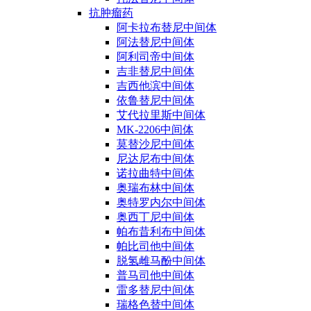
抗肿瘤药
阿卡拉布替尼中间体
阿法替尼中间体
阿利司帝中间体
吉非替尼中间体
吉西他滨中间体
依鲁替尼中间体
艾代拉里斯中间体
MK-2206中间体
莫替沙尼中间体
尼达尼布中间体
诺拉曲特中间体
奥瑞布林中间体
奥特罗内尔中间体
奥西丁尼中间体
帕布昔利布中间体
帕比司他中间体
脱氢雌马酚中间体
普马司他中间体
雷多替尼中间体
瑞格色替中间体