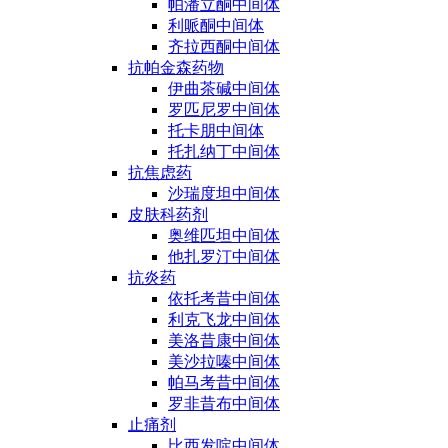
帕潘立酮中间体
利哌酮中间体
齐拉西酮中间体
抗帕金森药物
伊曲茶碱中间体
罗匹尼罗中间体
托卡朋中间体
托扎纳丁中间体
抗焦虑药
沙瑞度坦中间体
皮肤科药剂
奥维匹坦中间体
他扎罗汀中间体
抗炎药
依托考昔中间体
利克飞龙中间体
美洛昔康中间体
美沙拉嗪中间体
帕马考昔中间体
罗非昔布中间体
止痛剂
比西发啶中间体