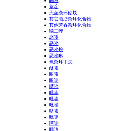
吗啉
萘啶
无卤杂环砌块
其它脂肪杂环化合物
其他芳香杂环化合物
噁二唑
恶嗪
恶唑
恶唑烷
恶唑啉
氧杂环丁烷
酞嗪
哌嗪
哌啶
嘌呤
吡喃
吡嗪
吡唑
哒嗪
吡啶
嘧啶
吡咯