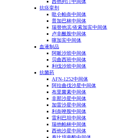
西他列汀中间体
抗痉挛剂
吡仑帕奈中间体
普加巴林中间体
瑞替他滨/依索加宾中间体
卢非酰胺中间体
噻加宾中间体
血液制品
阿哌沙班中间体
贝曲西班中间体
利伐沙班中间体
抗菌药
AFN-1252中间体
阿拉曲伐沙星中间体
布里菌素中间体
非那沙星中间体
加雷沙星中间体
利奈唑胺中间体
雷利巴坦中间体
瑞他帕林中间体
西他沙星中间体
泰比培南酯中间体