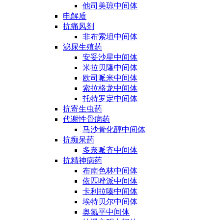
他司美琼中间体
电解质
抗痛风剂
非布索坦中间体
泌尿生殖药
安妥沙星中间体
米拉贝隆中间体
欧司哌米中间体
索拉格龙中间体
托特罗定中间体
抗寄生虫药
代谢性骨病药
马沙骨化醇中间体
抗痴呆药
多奈哌齐中间体
抗精神病药
布南色林中间体
依匹唑派中间体
卡利拉嗪中间体
埃特贝尔中间体
奥氮平中间体