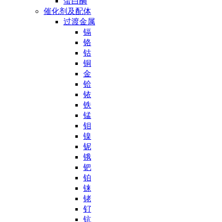
蛋白酶
催化剂及配体
过渡金属
镉
铬
钴
铜
金
铪
铱
铁
锰
钼
镍
铌
锇
钯
铂
铼
铑
钌
钪