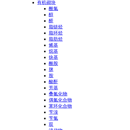
有机砌块
酰氯
醇
醛
脂链烃
脂环烃
脂肪烃
烯基
烷基
炔基
酰胺
脒
胺
酸酐
芳基
叠氮化物
偶氮化合物
苯环化合物
苄溴
苄氯
双