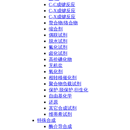
C-C成键反应
C-X成键反应
C-X成键反应
螯合物/络合物
缩合剂
偶联试剂
脱水试剂
氟化试剂
卤化试剂
高价碘化物
无机盐
氧化剂
相转移催化剂
聚合物负载试剂
保护,脱保护,衍生化
自由基化学
还原
其它合成试剂
维蒂希试剂
特殊合成
酶介导合成