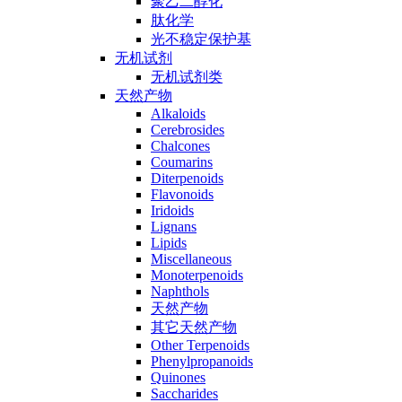
聚乙二醇化
肽化学
光不稳定保护基
无机试剂
无机试剂类
天然产物
Alkaloids
Cerebrosides
Chalcones
Coumarins
Diterpenoids
Flavonoids
Iridoids
Lignans
Lipids
Miscellaneous
Monoterpenoids
Naphthols
天然产物
其它天然产物
Other Terpenoids
Phenylpropanoids
Quinones
Saccharides