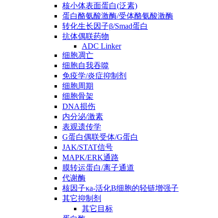
核小体表面蛋白(泛素)
蛋白酪氨酸激酶/受体酪氨酸激酶
转化生长因子β/Smad蛋白
抗体偶联药物
ADC Linker
细胞凋亡
细胞自我吞噬
免疫学/炎症抑制剂
细胞周期
细胞骨架
DNA损伤
内分泌/激素
表观遗传学
G蛋白偶联受体/G蛋白
JAK/STAT信号
MAPK/ERK通路
膜转运蛋白/离子通道
代谢酶
核因子κa-活化B细胞的轻链增强子
其它抑制剂
其它目标