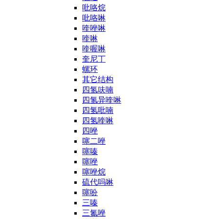
吡咯烷
吡咯啉
喹唑啉
喹啉
喹喔啉
奎尼丁
螺环
其它结构
四氢呋喃
四氢异喹啉
四氢吡喃
四氢喹啉
四唑
噻二唑
噻嗪
噻唑
噻唑烷
硫代吗啉
噻吩
三嗪
三氮唑