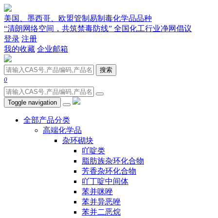
美国、墨西哥、欧盟管制易制毒化学品品种
“清朗网络空间，共筑禁毒防线” 全国化工行业净网倡议
登录
注册
我的收藏
企业邮箱
搜索
0
Toggle navigation
全部产品分类
高端化学品
杂环砌块
吖啶类
脂肪族杂环化合物
芳香杂环化合物
吖丁啶中间体
苯并咪唑
苯并异恶唑
苯并二恶烷