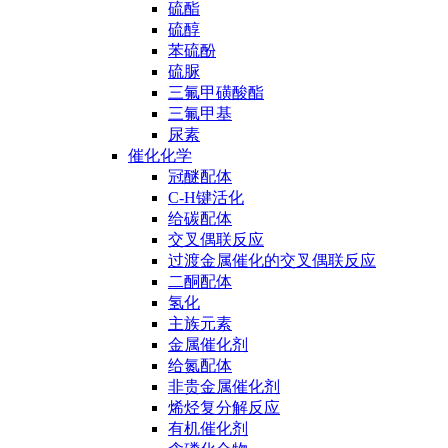
硫酯
硫醇
苯硫酚
硫脲
三氟甲磺酸酯
三氟甲基
尿素
催化化学
冠醚配体
C-H键活化
给碳配体
交叉偶联反应
过渡金属催化的交叉偶联反应
二酮配体
氢化
主族元素
金属催化剂
给氮配体
非贵金属催化剂
烯烃复分解反应
有机催化剂