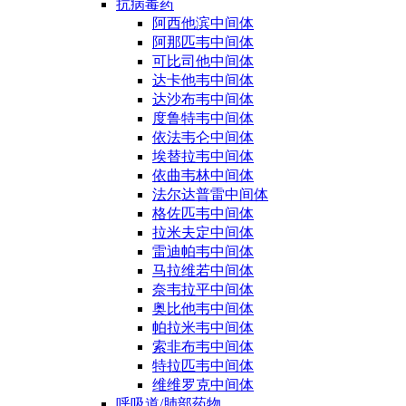
抗病毒药
阿西他滨中间体
阿那匹韦中间体
可比司他中间体
达卡他韦中间体
达沙布韦中间体
度鲁特韦中间体
依法韦仑中间体
埃替拉韦中间体
依曲韦林中间体
法尔达普雷中间体
格佐匹韦中间体
拉米夫定中间体
雷迪帕韦中间体
马拉维若中间体
奈韦拉平中间体
奥比他韦中间体
帕拉米韦中间体
索非布韦中间体
特拉匹韦中间体
维维罗克中间体
呼吸道/肺部药物