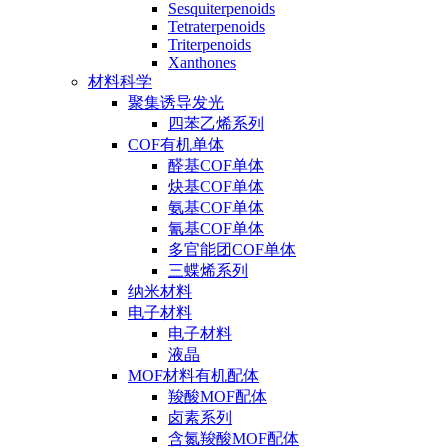
Sesquiterpenoids
Tetraterpenoids
Triterpenoids
Xanthones
材料科学
聚集诱导发光
四苯乙烯系列
COF有机单体
醛基COF单体
炔基COF单体
氨基COF单体
氰基COF单体
多官能团COF单体
三蝶烯系列
纳米材料
电子材料
电子材料
液晶
MOF材料有机配体
羧酸MOF配体
卤素系列
含氮羧酸MOF配体