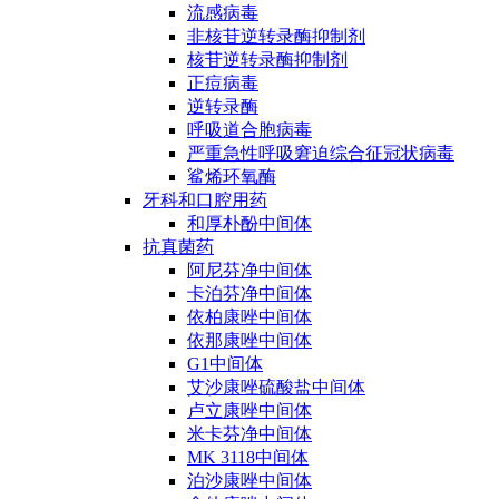
流感病毒
非核苷逆转录酶抑制剂
核苷逆转录酶抑制剂
正痘病毒
逆转录酶
呼吸道合胞病毒
严重急性呼吸窘迫综合征冠状病毒
鲨烯环氧酶
牙科和口腔用药
和厚朴酚中间体
抗真菌药
阿尼芬净中间体
卡泊芬净中间体
依柏康唑中间体
依那康唑中间体
G1中间体
艾沙康唑硫酸盐中间体
卢立康唑中间体
米卡芬净中间体
MK 3118中间体
泊沙康唑中间体