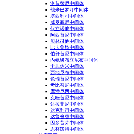
洛昔替尼中间体
他米巴罗汀中间体
塔西利司中间体
威罗菲尼中间体
伏立诺他中间体
阿西替尼中间体
贝林司他中间体
比卡鲁胺中间体
伯舒替尼中间体
丙氨酸布立尼布中间体
卡非佐米中间体
西地尼布中间体
色瑞替尼中间体
考比替尼中间体
库潘尼西中间体
克唑替尼中间体
达拉非尼中间体
达克利司中间体
达鲁舍替中间体
因多昔芬中间体
恩替诺特中间体