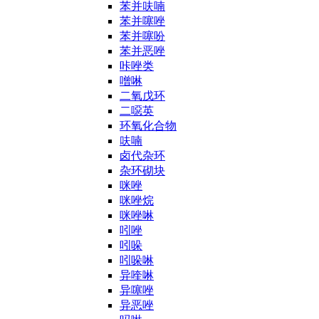
苯并呋喃
苯并噻唑
苯并噻吩
苯并恶唑
咔唑类
噌啉
二氧戊环
二噁英
环氧化合物
呋喃
卤代杂环
杂环砌块
咪唑
咪唑烷
咪唑啉
吲唑
吲哚
吲哚啉
异喹啉
异噻唑
异恶唑