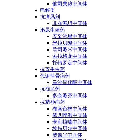
他司美琼中间体
电解质
抗痛风剂
非布索坦中间体
泌尿生殖药
安妥沙星中间体
米拉贝隆中间体
欧司哌米中间体
索拉格龙中间体
托特罗定中间体
抗寄生虫药
代谢性骨病药
马沙骨化醇中间体
抗痴呆药
多奈哌齐中间体
抗精神病药
布南色林中间体
依匹唑派中间体
卡利拉嗪中间体
埃特贝尔中间体
奥氮平中间体