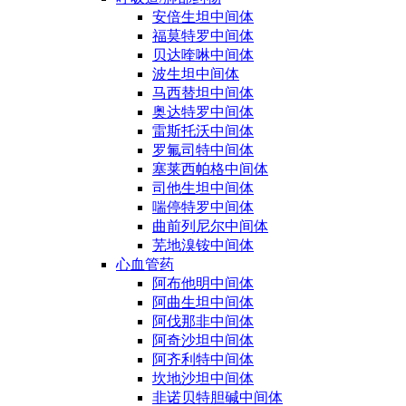
安倍生坦中间体
福莫特罗中间体
贝达喹啉中间体
波生坦中间体
马西替坦中间体
奥达特罗中间体
雷斯托沃中间体
罗氟司特中间体
塞莱西帕格中间体
司他生坦中间体
喘停特罗中间体
曲前列尼尔中间体
芜地溴铵中间体
心血管药
阿布他明中间体
阿曲生坦中间体
阿伐那非中间体
阿奇沙坦中间体
阿齐利特中间体
坎地沙坦中间体
非诺贝特胆碱中间体