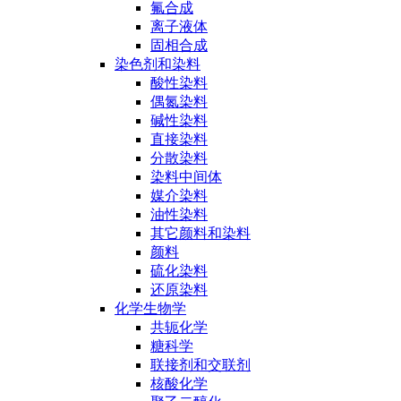
氟合成
离子液体
固相合成
染色剂和染料
酸性染料
偶氮染料
碱性染料
直接染料
分散染料
染料中间体
媒介染料
油性染料
其它颜料和染料
颜料
硫化染料
还原染料
化学生物学
共轭化学
糖科学
联接剂和交联剂
核酸化学