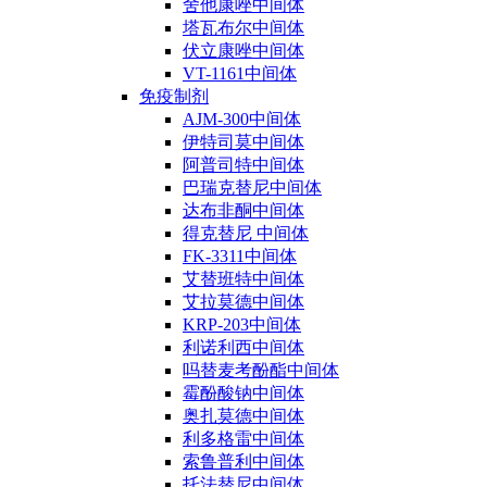
舍他康唑中间体
塔瓦布尔中间体
伏立康唑中间体
VT-1161中间体
免疫制剂
AJM-300中间体
伊特司莫中间体
阿普司特中间体
巴瑞克替尼中间体
达布非酮中间体
得克替尼 中间体
FK-3311中间体
艾替班特中间体
艾拉莫德中间体
KRP-203中间体
利诺利西中间体
吗替麦考酚酯中间体
霉酚酸钠中间体
奥扎莫德中间体
利多格雷中间体
索鲁普利中间体
托法替尼中间体