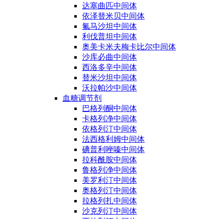
达塞曲匹中间体
依泽替米贝中间体
氟马沙坦中间体
利伐普坦中间体
奥美卡米夫梅卡比尔中间体
沙库必曲中间体
西洛多辛中间体
替米沙坦中间体
沃拉帕沙中间体
血糖调节剂
巴格列酮中间体
卡格列净中间体
依格列汀中间体
法西格利姆中间体
碘普利唑嗪中间体
拉科酰胺中间体
鲁格列净中间体
美罗利汀中间体
奥格列汀中间体
拉格列扎中间体
沙克列汀中间体