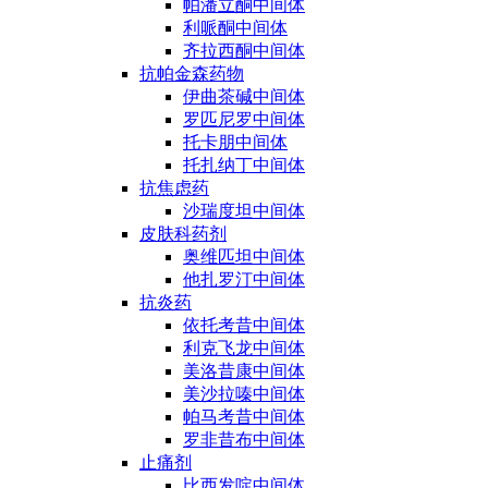
帕潘立酮中间体
利哌酮中间体
齐拉西酮中间体
抗帕金森药物
伊曲茶碱中间体
罗匹尼罗中间体
托卡朋中间体
托扎纳丁中间体
抗焦虑药
沙瑞度坦中间体
皮肤科药剂
奥维匹坦中间体
他扎罗汀中间体
抗炎药
依托考昔中间体
利克飞龙中间体
美洛昔康中间体
美沙拉嗪中间体
帕马考昔中间体
罗非昔布中间体
止痛剂
比西发啶中间体