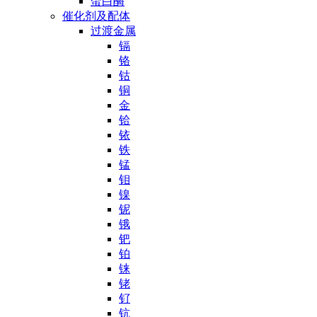
蛋白酶
催化剂及配体
过渡金属
镉
铬
钴
铜
金
铪
铱
铁
锰
钼
镍
铌
锇
钯
铂
铼
铑
钌
钪