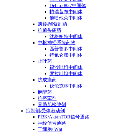
Debio-0827中间体
帕瑞昔布中间体
他喷他朵中间体
遗传/酶紊乱药
抗偏头痛药
汰格帕特中间体
中枢神经系统药物
匹普鲁多中间体
特氟仑胺中间体
止吐药
福沙吡坦中间体
罗拉吡坦中间体
抗成瘾药
伐伦克林中间体
麻醉药
抗痉挛剂
骨骼肌松弛剂
抑制剂/受体激动剂
PI3K/Akt/mTOR信号通路
神经信号通路
干细胞/ Wnt