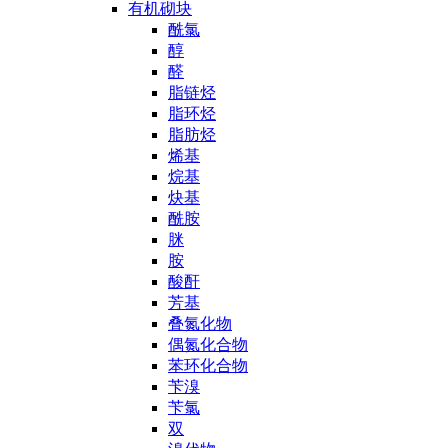
有机砌块
酰氯
醇
醛
脂链烃
脂环烃
脂肪烃
烯基
烷基
炔基
酰胺
脒
胺
酸酐
芳基
叠氮化物
偶氮化合物
苯环化合物
苄溴
苄氯
双