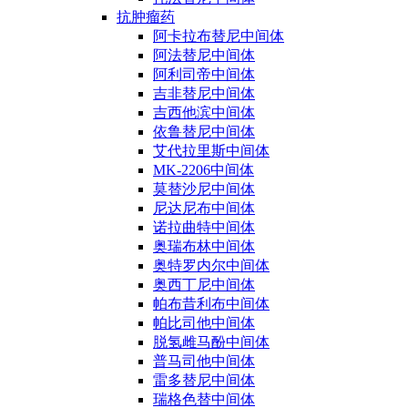
抗肿瘤药
阿卡拉布替尼中间体
阿法替尼中间体
阿利司帝中间体
吉非替尼中间体
吉西他滨中间体
依鲁替尼中间体
艾代拉里斯中间体
MK-2206中间体
莫替沙尼中间体
尼达尼布中间体
诺拉曲特中间体
奥瑞布林中间体
奥特罗内尔中间体
奥西丁尼中间体
帕布昔利布中间体
帕比司他中间体
脱氢雌马酚中间体
普马司他中间体
雷多替尼中间体
瑞格色替中间体