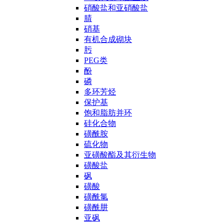
硝酸盐和亚硝酸盐
腈
硝基
有机合成砌块
肟
PEG类
酚
磷
多环芳烃
保护基
饱和脂肪并环
硅化合物
磺酰胺
硫化物
亚磺酸酯及其衍生物
磺酸盐
砜
磺酸
磺酰氯
磺酰肼
亚砜