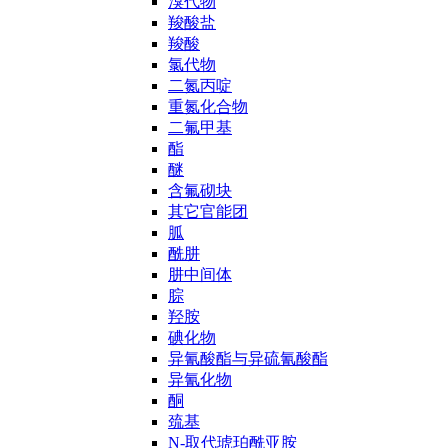
溴代物
羧酸盐
羧酸
氯代物
二氮丙啶
重氮化合物
二氟甲基
酯
醚
含氟砌块
其它官能团
胍
酰肼
肼中间体
腙
羟胺
碘化物
异氰酸酯与异硫氰酸酯
异氰化物
酮
巯基
N-取代琥珀酰亚胺