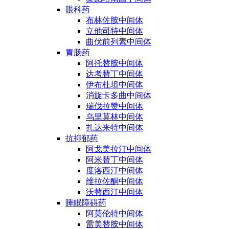
眼科药
布林佐胺中间体
立他司特中间体
曲伏前列素中间体
胃肠药
阿托替胺中间体
达考替丁中间体
伊布杜坦中间体
消旋卡多曲中间体
瑞伐拉赞中间体
乌里莫林中间体
扎达来特中间体
抗抑郁药
阿戈美拉汀中间体
阿米替丁中间体
度洛西汀中间体
维拉佐酮中间体
沃替西汀中间体
睡眠障碍药
阿莫伦特中间体
雷美替胺中间体