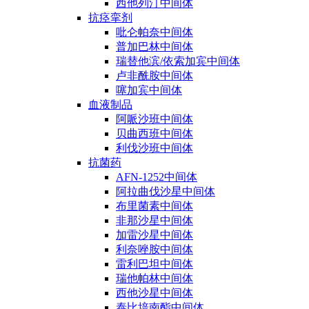
西他列汀中间体
抗痉挛剂
吡仑帕奈中间体
普加巴林中间体
瑞替他滨/依索加宾中间体
卢非酰胺中间体
噻加宾中间体
血液制品
阿哌沙班中间体
贝曲西班中间体
利伐沙班中间体
抗菌药
AFN-1252中间体
阿拉曲伐沙星中间体
布里菌素中间体
非那沙星中间体
加雷沙星中间体
利奈唑胺中间体
雷利巴坦中间体
瑞他帕林中间体
西他沙星中间体
泰比培南酯中间体