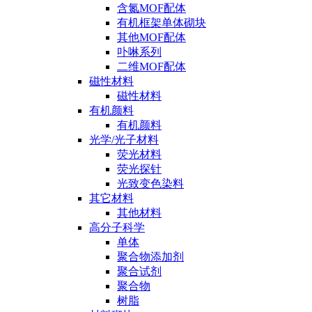
含氮MOF配体
有机框架单体砌块
其他MOF配体
卟啉系列
二维MOF配体
磁性材料
磁性材料
有机颜料
有机颜料
光学/光子材料
荧光材料
荧光探针
光致变色染料
其它材料
其他材料
高分子科学
单体
聚合物添加剂
聚合试剂
聚合物
树脂