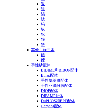
银
钽
锡
钛
钨
钒
钇
锌
锆
其他主族元素
硒
碲
手性膦配体
BIDIME和BIBOP配体
Binap配体
手性氨基膦配体
手性亚磷酰胺配体
DIOP配体
DIPAMP配体
DuPHOS和BPE配体
Garphos配体