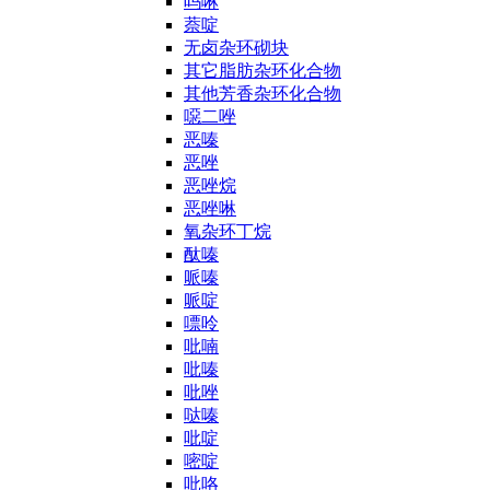
吗啉
萘啶
无卤杂环砌块
其它脂肪杂环化合物
其他芳香杂环化合物
噁二唑
恶嗪
恶唑
恶唑烷
恶唑啉
氧杂环丁烷
酞嗪
哌嗪
哌啶
嘌呤
吡喃
吡嗪
吡唑
哒嗪
吡啶
嘧啶
吡咯