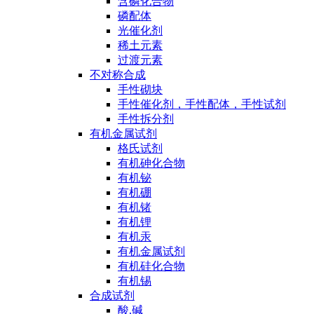
含磷化合物
磷配体
光催化剂
稀土元素
过渡元素
不对称合成
手性砌块
手性催化剂，手性配体，手性试剂
手性拆分剂
有机金属试剂
格氏试剂
有机砷化合物
有机铋
有机硼
有机锗
有机锂
有机汞
有机金属试剂
有机硅化合物
有机锡
合成试剂
酸,碱