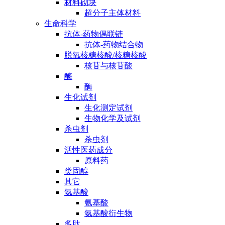
材料砌块
超分子主体材料
生命科学
抗体-药物偶联链
抗体-药物结合物
脱氧核糖核酸/核糖核酸
核苷与核苷酸
酶
酶
生化试剂
生化测定试剂
生物化学及试剂
杀虫剂
杀虫剂
活性医药成分
原料药
类固醇
其它
氨基酸
氨基酸
氨基酸衍生物
多肽