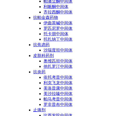
帕潘立酮中间体
利哌酮中间体
齐拉西酮中间体
抗帕金森药物
伊曲茶碱中间体
罗匹尼罗中间体
托卡朋中间体
托扎纳丁中间体
抗焦虑药
沙瑞度坦中间体
皮肤科药剂
奥维匹坦中间体
他扎罗汀中间体
抗炎药
依托考昔中间体
利克飞龙中间体
美洛昔康中间体
美沙拉嗪中间体
帕马考昔中间体
罗非昔布中间体
止痛剂
比西发啶中间体