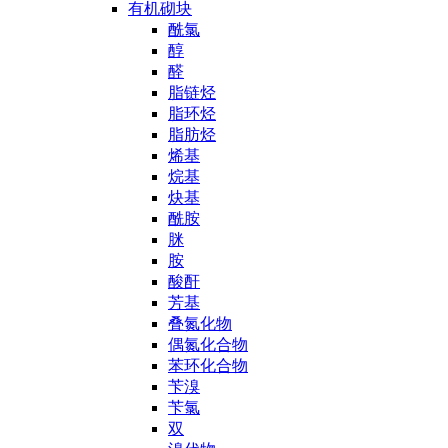
有机砌块
酰氯
醇
醛
脂链烃
脂环烃
脂肪烃
烯基
烷基
炔基
酰胺
脒
胺
酸酐
芳基
叠氮化物
偶氮化合物
苯环化合物
苄溴
苄氯
双