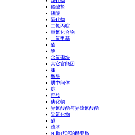
溴代物
羧酸盐
羧酸
氯代物
二氮丙啶
重氮化合物
二氟甲基
酯
醚
含氟砌块
其它官能团
胍
酰肼
肼中间体
腙
羟胺
碘化物
异氰酸酯与异硫氰酸酯
异氰化物
酮
巯基
N-取代琥珀酰亚胺