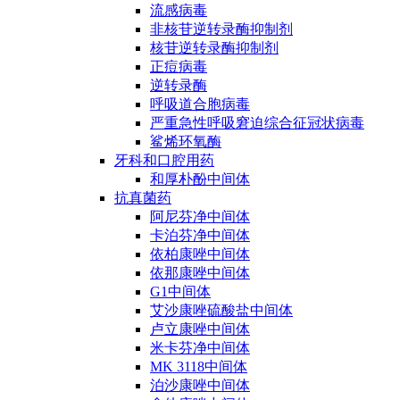
流感病毒
非核苷逆转录酶抑制剂
核苷逆转录酶抑制剂
正痘病毒
逆转录酶
呼吸道合胞病毒
严重急性呼吸窘迫综合征冠状病毒
鲨烯环氧酶
牙科和口腔用药
和厚朴酚中间体
抗真菌药
阿尼芬净中间体
卡泊芬净中间体
依柏康唑中间体
依那康唑中间体
G1中间体
艾沙康唑硫酸盐中间体
卢立康唑中间体
米卡芬净中间体
MK 3118中间体
泊沙康唑中间体