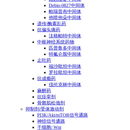
Debio-0827中间体
帕瑞昔布中间体
他喷他朵中间体
遗传/酶紊乱药
抗偏头痛药
汰格帕特中间体
中枢神经系统药物
匹普鲁多中间体
特氟仑胺中间体
止吐药
福沙吡坦中间体
罗拉吡坦中间体
抗成瘾药
伐伦克林中间体
麻醉药
抗痉挛剂
骨骼肌松弛剂
抑制剂/受体激动剂
PI3K/Akt/mTOR信号通路
神经信号通路
干细胞/ Wnt