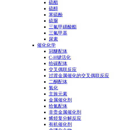
硫酯
硫醇
苯硫酚
硫脲
三氟甲磺酸酯
三氟甲基
尿素
催化化学
冠醚配体
C-H键活化
给碳配体
交叉偶联反应
过渡金属催化的交叉偶联反应
二酮配体
氢化
主族元素
金属催化剂
给氮配体
非贵金属催化剂
烯烃复分解反应
有机催化剂