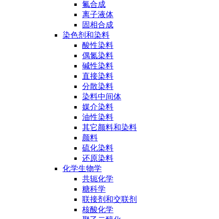
氟合成
离子液体
固相合成
染色剂和染料
酸性染料
偶氮染料
碱性染料
直接染料
分散染料
染料中间体
媒介染料
油性染料
其它颜料和染料
颜料
硫化染料
还原染料
化学生物学
共轭化学
糖科学
联接剂和交联剂
核酸化学