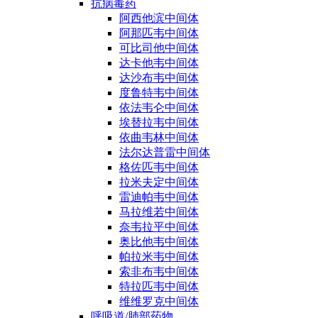
抗病毒药
阿西他滨中间体
阿那匹韦中间体
可比司他中间体
达卡他韦中间体
达沙布韦中间体
度鲁特韦中间体
依法韦仑中间体
埃替拉韦中间体
依曲韦林中间体
法尔达普雷中间体
格佐匹韦中间体
拉米夫定中间体
雷迪帕韦中间体
马拉维若中间体
奈韦拉平中间体
奥比他韦中间体
帕拉米韦中间体
索非布韦中间体
特拉匹韦中间体
维维罗克中间体
呼吸道/肺部药物