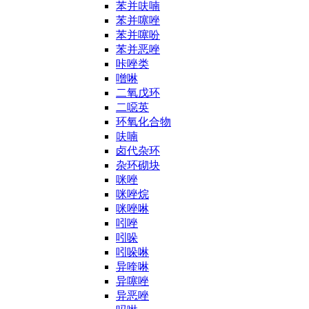
苯并呋喃
苯并噻唑
苯并噻吩
苯并恶唑
咔唑类
噌啉
二氧戊环
二噁英
环氧化合物
呋喃
卤代杂环
杂环砌块
咪唑
咪唑烷
咪唑啉
吲唑
吲哚
吲哚啉
异喹啉
异噻唑
异恶唑