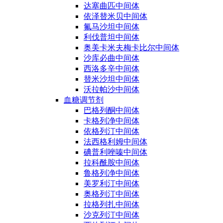
达塞曲匹中间体
依泽替米贝中间体
氟马沙坦中间体
利伐普坦中间体
奥美卡米夫梅卡比尔中间体
沙库必曲中间体
西洛多辛中间体
替米沙坦中间体
沃拉帕沙中间体
血糖调节剂
巴格列酮中间体
卡格列净中间体
依格列汀中间体
法西格利姆中间体
碘普利唑嗪中间体
拉科酰胺中间体
鲁格列净中间体
美罗利汀中间体
奥格列汀中间体
拉格列扎中间体
沙克列汀中间体