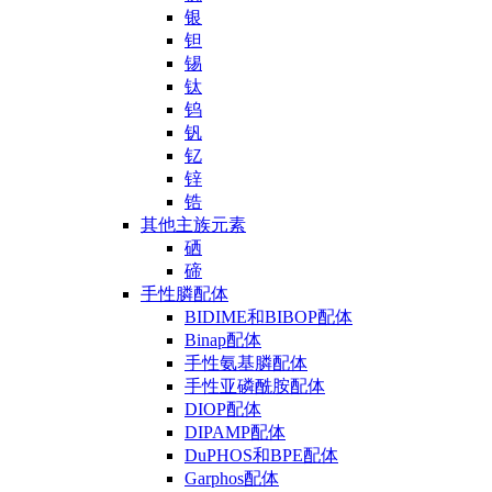
银
钽
锡
钛
钨
钒
钇
锌
锆
其他主族元素
硒
碲
手性膦配体
BIDIME和BIBOP配体
Binap配体
手性氨基膦配体
手性亚磷酰胺配体
DIOP配体
DIPAMP配体
DuPHOS和BPE配体
Garphos配体