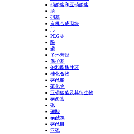
硝酸盐和亚硝酸盐
腈
硝基
有机合成砌块
肟
PEG类
酚
磷
多环芳烃
保护基
饱和脂肪并环
硅化合物
磺酰胺
硫化物
亚磺酸酯及其衍生物
磺酸盐
砜
磺酸
磺酰氯
磺酰肼
亚砜