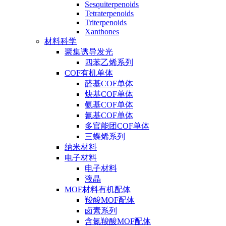
Sesquiterpenoids
Tetraterpenoids
Triterpenoids
Xanthones
材料科学
聚集诱导发光
四苯乙烯系列
COF有机单体
醛基COF单体
炔基COF单体
氨基COF单体
氰基COF单体
多官能团COF单体
三蝶烯系列
纳米材料
电子材料
电子材料
液晶
MOF材料有机配体
羧酸MOF配体
卤素系列
含氮羧酸MOF配体