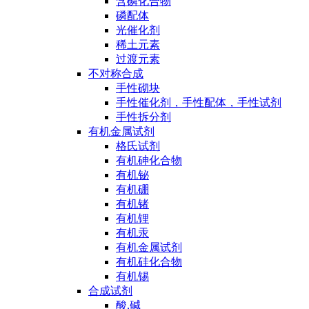
含磷化合物
磷配体
光催化剂
稀土元素
过渡元素
不对称合成
手性砌块
手性催化剂，手性配体，手性试剂
手性拆分剂
有机金属试剂
格氏试剂
有机砷化合物
有机铋
有机硼
有机锗
有机锂
有机汞
有机金属试剂
有机硅化合物
有机锡
合成试剂
酸,碱