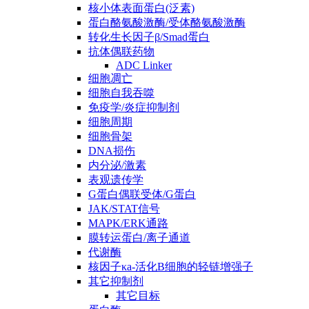
核小体表面蛋白(泛素)
蛋白酪氨酸激酶/受体酪氨酸激酶
转化生长因子β/Smad蛋白
抗体偶联药物
ADC Linker
细胞凋亡
细胞自我吞噬
免疫学/炎症抑制剂
细胞周期
细胞骨架
DNA损伤
内分泌/激素
表观遗传学
G蛋白偶联受体/G蛋白
JAK/STAT信号
MAPK/ERK通路
膜转运蛋白/离子通道
代谢酶
核因子κa-活化B细胞的轻链增强子
其它抑制剂
其它目标