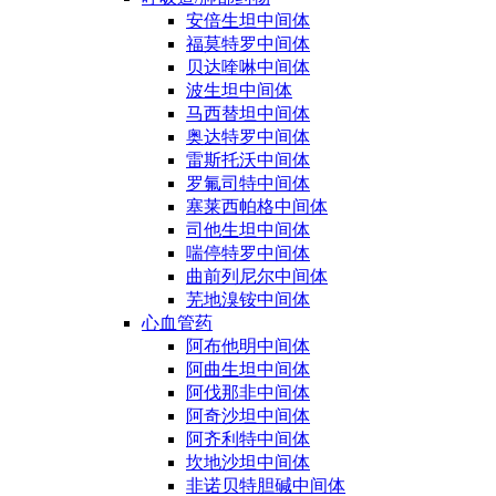
安倍生坦中间体
福莫特罗中间体
贝达喹啉中间体
波生坦中间体
马西替坦中间体
奥达特罗中间体
雷斯托沃中间体
罗氟司特中间体
塞莱西帕格中间体
司他生坦中间体
喘停特罗中间体
曲前列尼尔中间体
芜地溴铵中间体
心血管药
阿布他明中间体
阿曲生坦中间体
阿伐那非中间体
阿奇沙坦中间体
阿齐利特中间体
坎地沙坦中间体
非诺贝特胆碱中间体