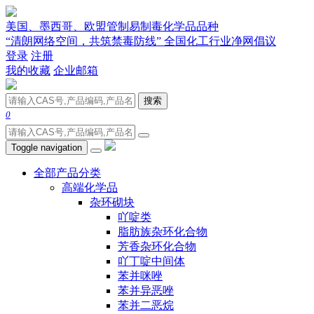
美国、墨西哥、欧盟管制易制毒化学品品种
“清朗网络空间，共筑禁毒防线” 全国化工行业净网倡议
登录
注册
我的收藏
企业邮箱
搜索
0
Toggle navigation
全部产品分类
高端化学品
杂环砌块
吖啶类
脂肪族杂环化合物
芳香杂环化合物
吖丁啶中间体
苯并咪唑
苯并异恶唑
苯并二恶烷