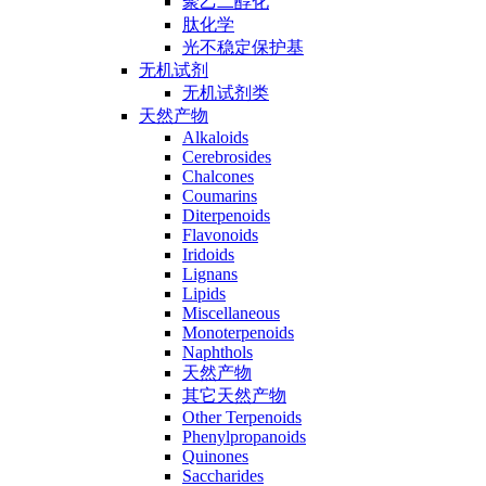
聚乙二醇化
肽化学
光不稳定保护基
无机试剂
无机试剂类
天然产物
Alkaloids
Cerebrosides
Chalcones
Coumarins
Diterpenoids
Flavonoids
Iridoids
Lignans
Lipids
Miscellaneous
Monoterpenoids
Naphthols
天然产物
其它天然产物
Other Terpenoids
Phenylpropanoids
Quinones
Saccharides