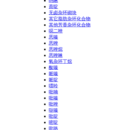
吗啉
萘啶
无卤杂环砌块
其它脂肪杂环化合物
其他芳香杂环化合物
噁二唑
恶嗪
恶唑
恶唑烷
恶唑啉
氧杂环丁烷
酞嗪
哌嗪
哌啶
嘌呤
吡喃
吡嗪
吡唑
哒嗪
吡啶
嘧啶
吡咯