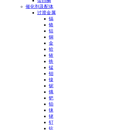
蛋白酶
催化剂及配体
过渡金属
镉
铬
钴
铜
金
铪
铱
铁
锰
钼
镍
铌
锇
钯
铂
铼
铑
钌
钪