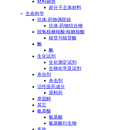
材料砌块
超分子主体材料
生命科学
抗体-药物偶联链
抗体-药物结合物
脱氧核糖核酸/核糖核酸
核苷与核苷酸
酶
酶
生化试剂
生化测定试剂
生物化学及试剂
杀虫剂
杀虫剂
活性医药成分
原料药
类固醇
其它
氨基酸
氨基酸
氨基酸衍生物
多肽