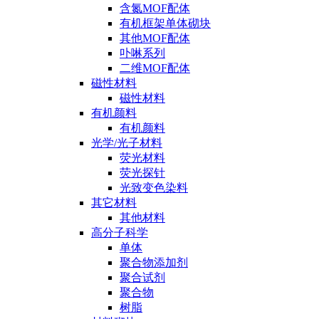
含氮MOF配体
有机框架单体砌块
其他MOF配体
卟啉系列
二维MOF配体
磁性材料
磁性材料
有机颜料
有机颜料
光学/光子材料
荧光材料
荧光探针
光致变色染料
其它材料
其他材料
高分子科学
单体
聚合物添加剂
聚合试剂
聚合物
树脂