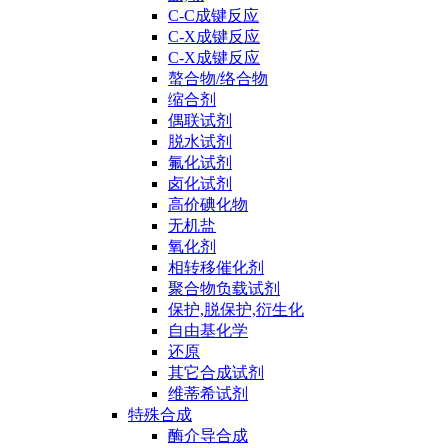
C-C成键反应
C-X成键反应
C-X成键反应
螯合物/络合物
缩合剂
偶联试剂
脱水试剂
氟化试剂
卤化试剂
高价碘化物
无机盐
氧化剂
相转移催化剂
聚合物负载试剂
保护,脱保护,衍生化
自由基化学
还原
其它合成试剂
维蒂希试剂
特殊合成
酶介导合成