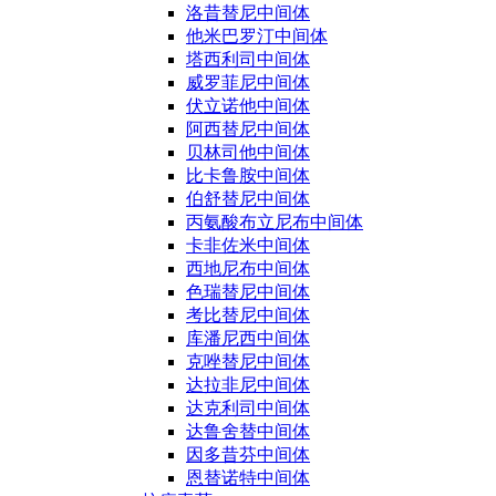
洛昔替尼中间体
他米巴罗汀中间体
塔西利司中间体
威罗菲尼中间体
伏立诺他中间体
阿西替尼中间体
贝林司他中间体
比卡鲁胺中间体
伯舒替尼中间体
丙氨酸布立尼布中间体
卡非佐米中间体
西地尼布中间体
色瑞替尼中间体
考比替尼中间体
库潘尼西中间体
克唑替尼中间体
达拉非尼中间体
达克利司中间体
达鲁舍替中间体
因多昔芬中间体
恩替诺特中间体