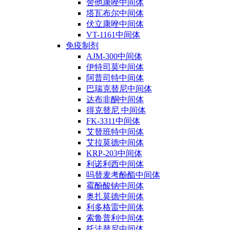
舍他康唑中间体
塔瓦布尔中间体
伏立康唑中间体
VT-1161中间体
免疫制剂
AJM-300中间体
伊特司莫中间体
阿普司特中间体
巴瑞克替尼中间体
达布非酮中间体
得克替尼 中间体
FK-3311中间体
艾替班特中间体
艾拉莫德中间体
KRP-203中间体
利诺利西中间体
吗替麦考酚酯中间体
霉酚酸钠中间体
奥扎莫德中间体
利多格雷中间体
索鲁普利中间体
托法替尼中间体