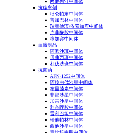
西他列汀中间体
抗痉挛剂
吡仑帕奈中间体
普加巴林中间体
瑞替他滨/依索加宾中间体
卢非酰胺中间体
噻加宾中间体
血液制品
阿哌沙班中间体
贝曲西班中间体
利伐沙班中间体
抗菌药
AFN-1252中间体
阿拉曲伐沙星中间体
布里菌素中间体
非那沙星中间体
加雷沙星中间体
利奈唑胺中间体
雷利巴坦中间体
瑞他帕林中间体
西他沙星中间体
泰比培南酯中间体