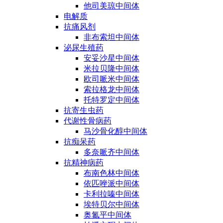
他司美琼中间体
电解质
抗痛风剂
非布索坦中间体
泌尿生殖药
安妥沙星中间体
米拉贝隆中间体
欧司哌米中间体
索拉格龙中间体
托特罗定中间体
抗寄生虫药
代谢性骨病药
马沙骨化醇中间体
抗痴呆药
多奈哌齐中间体
抗精神病药
布南色林中间体
依匹唑派中间体
卡利拉嗪中间体
埃特贝尔中间体
奥氮平中间体