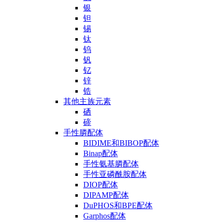
银
钽
锡
钛
钨
钒
钇
锌
锆
其他主族元素
硒
碲
手性膦配体
BIDIME和BIBOP配体
Binap配体
手性氨基膦配体
手性亚磷酰胺配体
DIOP配体
DIPAMP配体
DuPHOS和BPE配体
Garphos配体