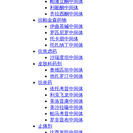
帕潘立酮中间体
利哌酮中间体
齐拉西酮中间体
抗帕金森药物
伊曲茶碱中间体
罗匹尼罗中间体
托卡朋中间体
托扎纳丁中间体
抗焦虑药
沙瑞度坦中间体
皮肤科药剂
奥维匹坦中间体
他扎罗汀中间体
抗炎药
依托考昔中间体
利克飞龙中间体
美洛昔康中间体
美沙拉嗪中间体
帕马考昔中间体
罗非昔布中间体
止痛剂
比西发啶中间体