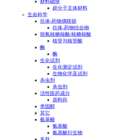
材料砌块
超分子主体材料
生命科学
抗体-药物偶联链
抗体-药物结合物
脱氧核糖核酸/核糖核酸
核苷与核苷酸
酶
酶
生化试剂
生化测定试剂
生物化学及试剂
杀虫剂
杀虫剂
活性医药成分
原料药
类固醇
其它
氨基酸
氨基酸
氨基酸衍生物
多肽