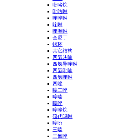
吡咯烷
吡咯啉
喹唑啉
喹啉
喹喔啉
奎尼丁
螺环
其它结构
四氢呋喃
四氢异喹啉
四氢吡喃
四氢喹啉
四唑
噻二唑
噻嗪
噻唑
噻唑烷
硫代吗啉
噻吩
三嗪
三氮唑