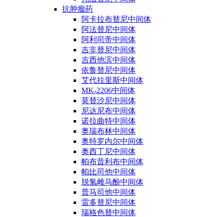
抗肿瘤药
阿卡拉布替尼中间体
阿法替尼中间体
阿利司帝中间体
吉非替尼中间体
吉西他滨中间体
依鲁替尼中间体
艾代拉里斯中间体
MK-2206中间体
莫替沙尼中间体
尼达尼布中间体
诺拉曲特中间体
奥瑞布林中间体
奥特罗内尔中间体
奥西丁尼中间体
帕布昔利布中间体
帕比司他中间体
脱氢雌马酚中间体
普马司他中间体
雷多替尼中间体
瑞格色替中间体