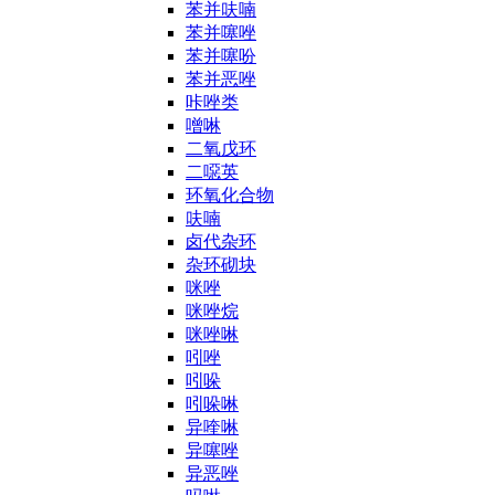
苯并呋喃
苯并噻唑
苯并噻吩
苯并恶唑
咔唑类
噌啉
二氧戊环
二噁英
环氧化合物
呋喃
卤代杂环
杂环砌块
咪唑
咪唑烷
咪唑啉
吲唑
吲哚
吲哚啉
异喹啉
异噻唑
异恶唑