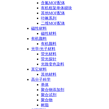
含氮MOF配体
有机框架单体砌块
其他MOF配体
卟啉系列
二维MOF配体
磁性材料
磁性材料
有机颜料
有机颜料
光学/光子材料
荧光材料
荧光探针
光致变色染料
其它材料
其他材料
高分子科学
单体
聚合物添加剂
聚合试剂
聚合物
树脂