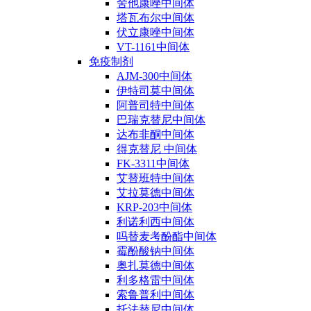
舍他康唑中间体
塔瓦布尔中间体
伏立康唑中间体
VT-1161中间体
免疫制剂
AJM-300中间体
伊特司莫中间体
阿普司特中间体
巴瑞克替尼中间体
达布非酮中间体
得克替尼 中间体
FK-3311中间体
艾替班特中间体
艾拉莫德中间体
KRP-203中间体
利诺利西中间体
吗替麦考酚酯中间体
霉酚酸钠中间体
奥扎莫德中间体
利多格雷中间体
索鲁普利中间体
托法替尼中间体