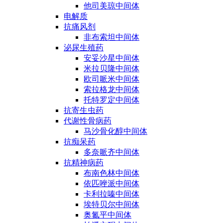
他司美琼中间体
电解质
抗痛风剂
非布索坦中间体
泌尿生殖药
安妥沙星中间体
米拉贝隆中间体
欧司哌米中间体
索拉格龙中间体
托特罗定中间体
抗寄生虫药
代谢性骨病药
马沙骨化醇中间体
抗痴呆药
多奈哌齐中间体
抗精神病药
布南色林中间体
依匹唑派中间体
卡利拉嗪中间体
埃特贝尔中间体
奥氮平中间体