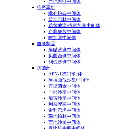
西他列汀中间体
抗痉挛剂
吡仑帕奈中间体
普加巴林中间体
瑞替他滨/依索加宾中间体
卢非酰胺中间体
噻加宾中间体
血液制品
阿哌沙班中间体
贝曲西班中间体
利伐沙班中间体
抗菌药
AFN-1252中间体
阿拉曲伐沙星中间体
布里菌素中间体
非那沙星中间体
加雷沙星中间体
利奈唑胺中间体
雷利巴坦中间体
瑞他帕林中间体
西他沙星中间体
泰比培南酯中间体