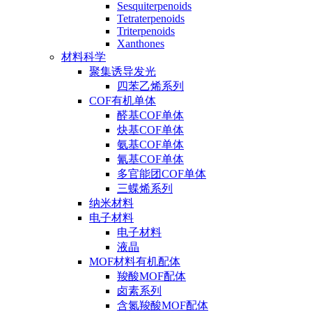
Sesquiterpenoids
Tetraterpenoids
Triterpenoids
Xanthones
材料科学
聚集诱导发光
四苯乙烯系列
COF有机单体
醛基COF单体
炔基COF单体
氨基COF单体
氰基COF单体
多官能团COF单体
三蝶烯系列
纳米材料
电子材料
电子材料
液晶
MOF材料有机配体
羧酸MOF配体
卤素系列
含氮羧酸MOF配体