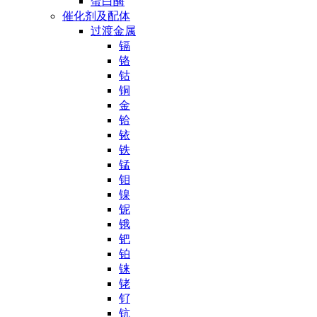
蛋白酶
催化剂及配体
过渡金属
镉
铬
钴
铜
金
铪
铱
铁
锰
钼
镍
铌
锇
钯
铂
铼
铑
钌
钪