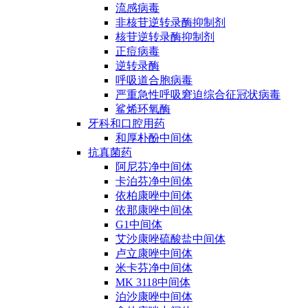
流感病毒
非核苷逆转录酶抑制剂
核苷逆转录酶抑制剂
正痘病毒
逆转录酶
呼吸道合胞病毒
严重急性呼吸窘迫综合征冠状病毒
鲨烯环氧酶
牙科和口腔用药
和厚朴酚中间体
抗真菌药
阿尼芬净中间体
卡泊芬净中间体
依柏康唑中间体
依那康唑中间体
G1中间体
艾沙康唑硫酸盐中间体
卢立康唑中间体
米卡芬净中间体
MK 3118中间体
泊沙康唑中间体