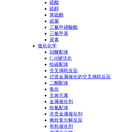
硫酯
硫醇
苯硫酚
硫脲
三氟甲磺酸酯
三氟甲基
尿素
催化化学
冠醚配体
C-H键活化
给碳配体
交叉偶联反应
过渡金属催化的交叉偶联反应
二酮配体
氢化
主族元素
金属催化剂
给氮配体
非贵金属催化剂
烯烃复分解反应
有机催化剂