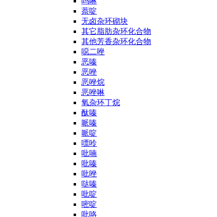
吗啉
萘啶
无卤杂环砌块
其它脂肪杂环化合物
其他芳香杂环化合物
噁二唑
恶嗪
恶唑
恶唑烷
恶唑啉
氧杂环丁烷
酞嗪
哌嗪
哌啶
嘌呤
吡喃
吡嗪
吡唑
哒嗪
吡啶
嘧啶
吡咯