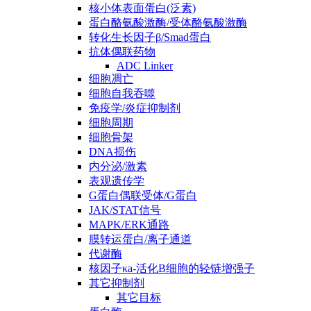
核小体表面蛋白(泛素)
蛋白酪氨酸激酶/受体酪氨酸激酶
转化生长因子β/Smad蛋白
抗体偶联药物
ADC Linker
细胞凋亡
细胞自我吞噬
免疫学/炎症抑制剂
细胞周期
细胞骨架
DNA损伤
内分泌/激素
表观遗传学
G蛋白偶联受体/G蛋白
JAK/STAT信号
MAPK/ERK通路
膜转运蛋白/离子通道
代谢酶
核因子κa-活化B细胞的轻链增强子
其它抑制剂
其它目标