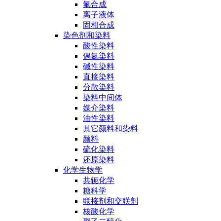
氟合成
离子液体
固相合成
染色剂和染料
酸性染料
偶氮染料
碱性染料
直接染料
分散染料
染料中间体
媒介染料
油性染料
其它颜料和染料
颜料
硫化染料
还原染料
化学生物学
共轭化学
糖科学
联接剂和交联剂
核酸化学