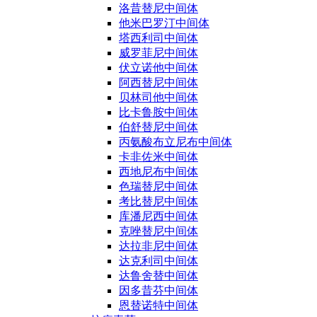
洛昔替尼中间体
他米巴罗汀中间体
塔西利司中间体
威罗菲尼中间体
伏立诺他中间体
阿西替尼中间体
贝林司他中间体
比卡鲁胺中间体
伯舒替尼中间体
丙氨酸布立尼布中间体
卡非佐米中间体
西地尼布中间体
色瑞替尼中间体
考比替尼中间体
库潘尼西中间体
克唑替尼中间体
达拉非尼中间体
达克利司中间体
达鲁舍替中间体
因多昔芬中间体
恩替诺特中间体