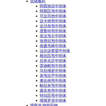
抗病毒药
阿西他滨中间体
阿那匹韦中间体
可比司他中间体
达卡他韦中间体
达沙布韦中间体
度鲁特韦中间体
依法韦仑中间体
埃替拉韦中间体
依曲韦林中间体
法尔达普雷中间体
格佐匹韦中间体
拉米夫定中间体
雷迪帕韦中间体
马拉维若中间体
奈韦拉平中间体
奥比他韦中间体
帕拉米韦中间体
索非布韦中间体
特拉匹韦中间体
维维罗克中间体
呼吸道/肺部药物