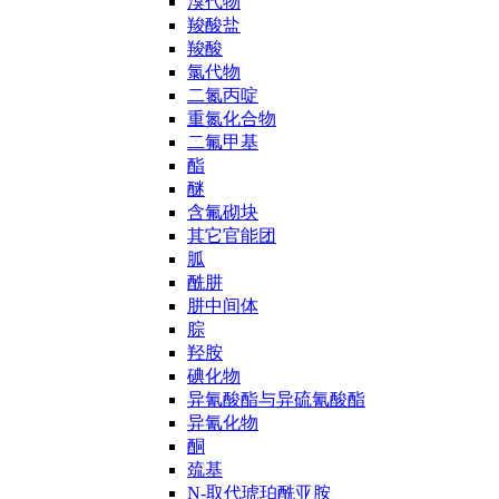
溴代物
羧酸盐
羧酸
氯代物
二氮丙啶
重氮化合物
二氟甲基
酯
醚
含氟砌块
其它官能团
胍
酰肼
肼中间体
腙
羟胺
碘化物
异氰酸酯与异硫氰酸酯
异氰化物
酮
巯基
N-取代琥珀酰亚胺