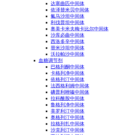
达塞曲匹中间体
依泽替米贝中间体
氟马沙坦中间体
利伐普坦中间体
奥美卡米夫梅卡比尔中间体
沙库必曲中间体
西洛多辛中间体
替米沙坦中间体
沃拉帕沙中间体
血糖调节剂
巴格列酮中间体
卡格列净中间体
依格列汀中间体
法西格利姆中间体
碘普利唑嗪中间体
拉科酰胺中间体
鲁格列净中间体
美罗利汀中间体
奥格列汀中间体
拉格列扎中间体
沙克列汀中间体