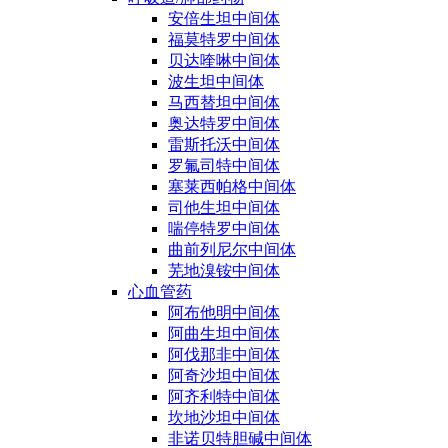
安倍生坦中间体
福莫特罗中间体
贝达喹啉中间体
波生坦中间体
马西替坦中间体
奥达特罗中间体
雷斯托沃中间体
罗氟司特中间体
塞莱西帕格中间体
司他生坦中间体
喘停特罗中间体
曲前列尼尔中间体
芜地溴铵中间体
心血管药
阿布他明中间体
阿曲生坦中间体
阿伐那非中间体
阿奇沙坦中间体
阿齐利特中间体
坎地沙坦中间体
非诺贝特胆碱中间体