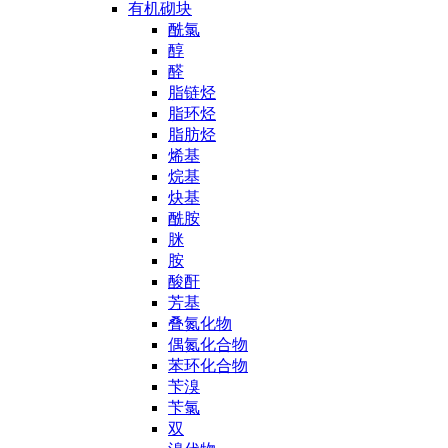
有机砌块
酰氯
醇
醛
脂链烃
脂环烃
脂肪烃
烯基
烷基
炔基
酰胺
脒
胺
酸酐
芳基
叠氮化物
偶氮化合物
苯环化合物
苄溴
苄氯
双