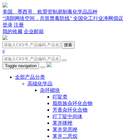
美国、墨西哥、欧盟管制易制毒化学品品种
“清朗网络空间，共筑禁毒防线” 全国化工行业净网倡议
登录
注册
我的收藏
企业邮箱
搜索
0
Toggle navigation
全部产品分类
高端化学品
杂环砌块
吖啶类
脂肪族杂环化合物
芳香杂环化合物
吖丁啶中间体
苯并咪唑
苯并异恶唑
苯并二恶烷