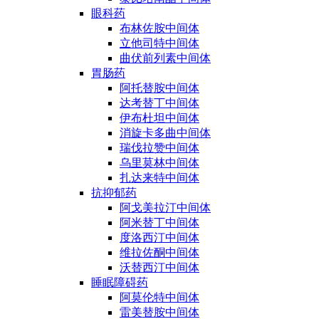
眼科药
布林佐胺中间体
立他司特中间体
曲伏前列素中间体
胃肠药
阿托替胺中间体
达考替丁中间体
伊布杜坦中间体
消旋卡多曲中间体
瑞伐拉赞中间体
乌里莫林中间体
扎达来特中间体
抗抑郁药
阿戈美拉汀中间体
阿米替丁中间体
度洛西汀中间体
维拉佐酮中间体
沃替西汀中间体
睡眠障碍药
阿莫伦特中间体
雷美替胺中间体