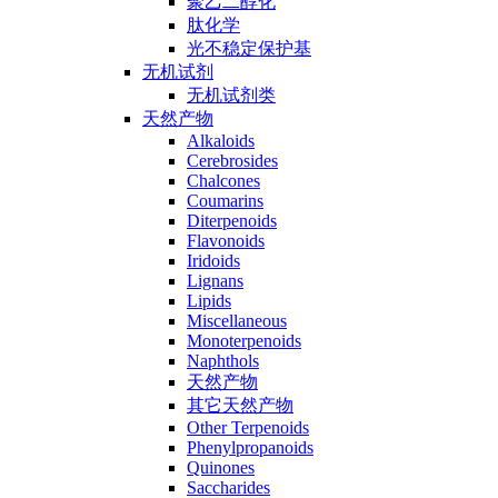
聚乙二醇化
肽化学
光不稳定保护基
无机试剂
无机试剂类
天然产物
Alkaloids
Cerebrosides
Chalcones
Coumarins
Diterpenoids
Flavonoids
Iridoids
Lignans
Lipids
Miscellaneous
Monoterpenoids
Naphthols
天然产物
其它天然产物
Other Terpenoids
Phenylpropanoids
Quinones
Saccharides