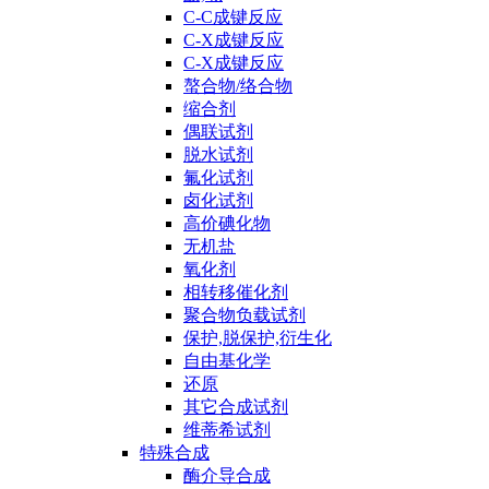
C-C成键反应
C-X成键反应
C-X成键反应
螯合物/络合物
缩合剂
偶联试剂
脱水试剂
氟化试剂
卤化试剂
高价碘化物
无机盐
氧化剂
相转移催化剂
聚合物负载试剂
保护,脱保护,衍生化
自由基化学
还原
其它合成试剂
维蒂希试剂
特殊合成
酶介导合成