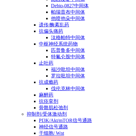
Debio-0827中间体
帕瑞昔布中间体
他喷他朵中间体
遗传/酶紊乱药
抗偏头痛药
汰格帕特中间体
中枢神经系统药物
匹普鲁多中间体
特氟仑胺中间体
止吐药
福沙吡坦中间体
罗拉吡坦中间体
抗成瘾药
伐伦克林中间体
麻醉药
抗痉挛剂
骨骼肌松弛剂
抑制剂/受体激动剂
PI3K/Akt/mTOR信号通路
神经信号通路
干细胞/ Wnt