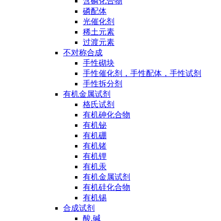
含磷化合物
磷配体
光催化剂
稀土元素
过渡元素
不对称合成
手性砌块
手性催化剂，手性配体，手性试剂
手性拆分剂
有机金属试剂
格氏试剂
有机砷化合物
有机铋
有机硼
有机锗
有机锂
有机汞
有机金属试剂
有机硅化合物
有机锡
合成试剂
酸,碱