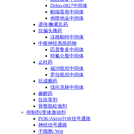
Debio-0827中间体
帕瑞昔布中间体
他喷他朵中间体
遗传/酶紊乱药
抗偏头痛药
汰格帕特中间体
中枢神经系统药物
匹普鲁多中间体
特氟仑胺中间体
止吐药
福沙吡坦中间体
罗拉吡坦中间体
抗成瘾药
伐伦克林中间体
麻醉药
抗痉挛剂
骨骼肌松弛剂
抑制剂/受体激动剂
PI3K/Akt/mTOR信号通路
神经信号通路
干细胞/ Wnt