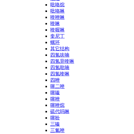
吡咯烷
吡咯啉
喹唑啉
喹啉
喹喔啉
奎尼丁
螺环
其它结构
四氢呋喃
四氢异喹啉
四氢吡喃
四氢喹啉
四唑
噻二唑
噻嗪
噻唑
噻唑烷
硫代吗啉
噻吩
三嗪
三氮唑