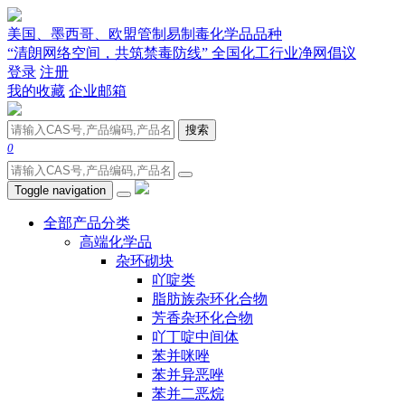
美国、墨西哥、欧盟管制易制毒化学品品种
“清朗网络空间，共筑禁毒防线” 全国化工行业净网倡议
登录
注册
我的收藏
企业邮箱
搜索
0
Toggle navigation
全部产品分类
高端化学品
杂环砌块
吖啶类
脂肪族杂环化合物
芳香杂环化合物
吖丁啶中间体
苯并咪唑
苯并异恶唑
苯并二恶烷