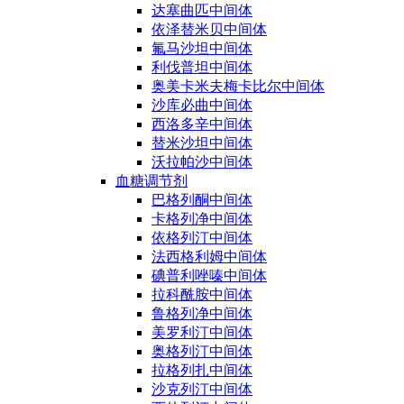
达塞曲匹中间体
依泽替米贝中间体
氟马沙坦中间体
利伐普坦中间体
奥美卡米夫梅卡比尔中间体
沙库必曲中间体
西洛多辛中间体
替米沙坦中间体
沃拉帕沙中间体
血糖调节剂
巴格列酮中间体
卡格列净中间体
依格列汀中间体
法西格利姆中间体
碘普利唑嗪中间体
拉科酰胺中间体
鲁格列净中间体
美罗利汀中间体
奥格列汀中间体
拉格列扎中间体
沙克列汀中间体