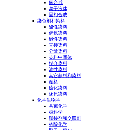
氟合成
离子液体
固相合成
染色剂和染料
酸性染料
偶氮染料
碱性染料
直接染料
分散染料
染料中间体
媒介染料
油性染料
其它颜料和染料
颜料
硫化染料
还原染料
化学生物学
共轭化学
糖科学
联接剂和交联剂
核酸化学