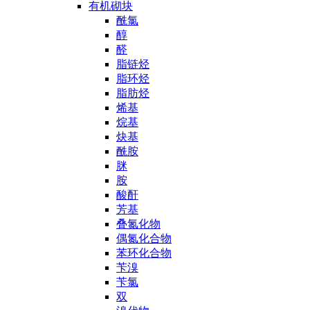
有机砌块
酰氯
醇
醛
脂链烃
脂环烃
脂肪烃
烯基
烷基
炔基
酰胺
脒
胺
酸酐
芳基
叠氮化物
偶氮化合物
苯环化合物
苄溴
苄氯
双