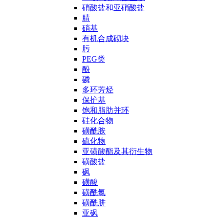
硝酸盐和亚硝酸盐
腈
硝基
有机合成砌块
肟
PEG类
酚
磷
多环芳烃
保护基
饱和脂肪并环
硅化合物
磺酰胺
硫化物
亚磺酸酯及其衍生物
磺酸盐
砜
磺酸
磺酰氯
磺酰肼
亚砜