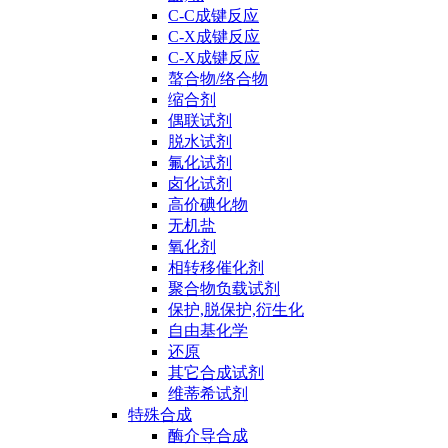
C-C成键反应
C-X成键反应
C-X成键反应
螯合物/络合物
缩合剂
偶联试剂
脱水试剂
氟化试剂
卤化试剂
高价碘化物
无机盐
氧化剂
相转移催化剂
聚合物负载试剂
保护,脱保护,衍生化
自由基化学
还原
其它合成试剂
维蒂希试剂
特殊合成
酶介导合成