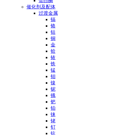
蛋白酶
催化剂及配体
过渡金属
镉
铬
钴
铜
金
铪
铱
铁
锰
钼
镍
铌
锇
钯
铂
铼
铑
钌
钪