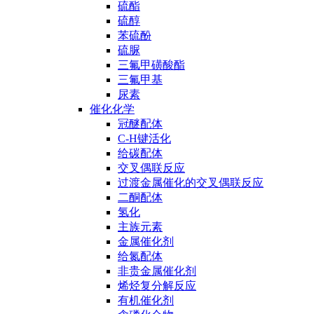
硫酯
硫醇
苯硫酚
硫脲
三氟甲磺酸酯
三氟甲基
尿素
催化化学
冠醚配体
C-H键活化
给碳配体
交叉偶联反应
过渡金属催化的交叉偶联反应
二酮配体
氢化
主族元素
金属催化剂
给氮配体
非贵金属催化剂
烯烃复分解反应
有机催化剂