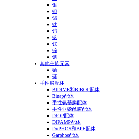
银
钽
锡
钛
钨
钒
钇
锌
锆
其他主族元素
硒
碲
手性膦配体
BIDIME和BIBOP配体
Binap配体
手性氨基膦配体
手性亚磷酰胺配体
DIOP配体
DIPAMP配体
DuPHOS和BPE配体
Garphos配体