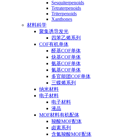
Sesquiterpenoids
Tetraterpenoids
Triterpenoids
Xanthones
材料科学
聚集诱导发光
四苯乙烯系列
COF有机单体
醛基COF单体
炔基COF单体
氨基COF单体
氰基COF单体
多官能团COF单体
三蝶烯系列
纳米材料
电子材料
电子材料
液晶
MOF材料有机配体
羧酸MOF配体
卤素系列
含氮羧酸MOF配体