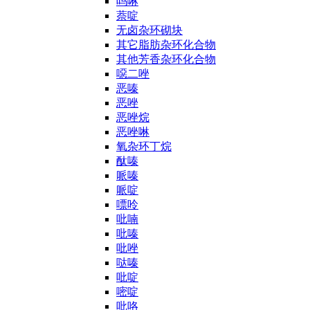
吗啉
萘啶
无卤杂环砌块
其它脂肪杂环化合物
其他芳香杂环化合物
噁二唑
恶嗪
恶唑
恶唑烷
恶唑啉
氧杂环丁烷
酞嗪
哌嗪
哌啶
嘌呤
吡喃
吡嗪
吡唑
哒嗪
吡啶
嘧啶
吡咯