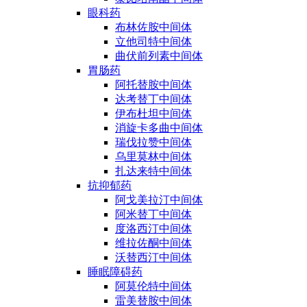
眼科药
布林佐胺中间体
立他司特中间体
曲伏前列素中间体
胃肠药
阿托替胺中间体
达考替丁中间体
伊布杜坦中间体
消旋卡多曲中间体
瑞伐拉赞中间体
乌里莫林中间体
扎达来特中间体
抗抑郁药
阿戈美拉汀中间体
阿米替丁中间体
度洛西汀中间体
维拉佐酮中间体
沃替西汀中间体
睡眠障碍药
阿莫伦特中间体
雷美替胺中间体