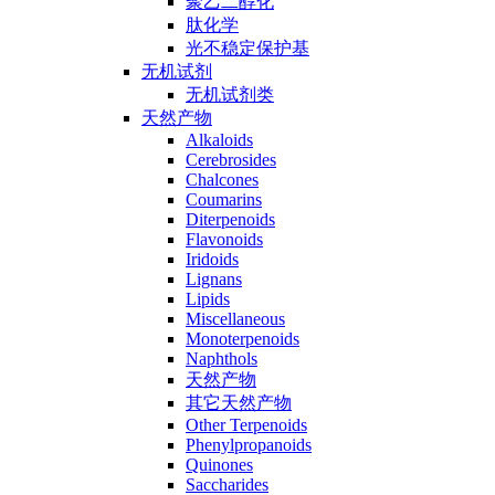
聚乙二醇化
肽化学
光不稳定保护基
无机试剂
无机试剂类
天然产物
Alkaloids
Cerebrosides
Chalcones
Coumarins
Diterpenoids
Flavonoids
Iridoids
Lignans
Lipids
Miscellaneous
Monoterpenoids
Naphthols
天然产物
其它天然产物
Other Terpenoids
Phenylpropanoids
Quinones
Saccharides