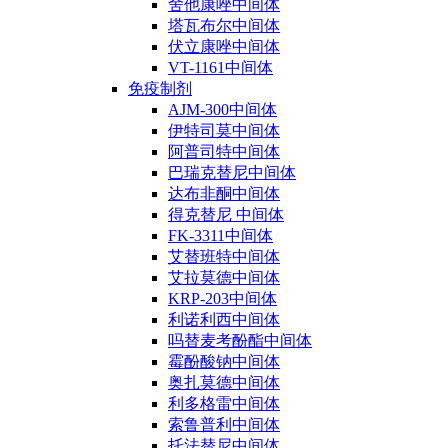
舍他康唑中间体
塔瓦布尔中间体
伏立康唑中间体
VT-1161中间体
免疫制剂
AJM-300中间体
伊特司莫中间体
阿普司特中间体
巴瑞克替尼中间体
达布非酮中间体
得克替尼 中间体
FK-3311中间体
艾替班特中间体
艾拉莫德中间体
KRP-203中间体
利诺利西中间体
吗替麦考酚酯中间体
霉酚酸钠中间体
奥扎莫德中间体
利多格雷中间体
索鲁普利中间体
托法替尼中间体