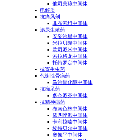
他司美琼中间体
电解质
抗痛风剂
非布索坦中间体
泌尿生殖药
安妥沙星中间体
米拉贝隆中间体
欧司哌米中间体
索拉格龙中间体
托特罗定中间体
抗寄生虫药
代谢性骨病药
马沙骨化醇中间体
抗痴呆药
多奈哌齐中间体
抗精神病药
布南色林中间体
依匹唑派中间体
卡利拉嗪中间体
埃特贝尔中间体
奥氮平中间体