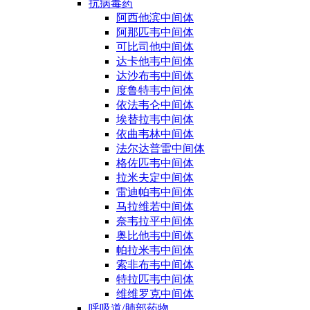
抗病毒药
阿西他滨中间体
阿那匹韦中间体
可比司他中间体
达卡他韦中间体
达沙布韦中间体
度鲁特韦中间体
依法韦仑中间体
埃替拉韦中间体
依曲韦林中间体
法尔达普雷中间体
格佐匹韦中间体
拉米夫定中间体
雷迪帕韦中间体
马拉维若中间体
奈韦拉平中间体
奥比他韦中间体
帕拉米韦中间体
索非布韦中间体
特拉匹韦中间体
维维罗克中间体
呼吸道/肺部药物