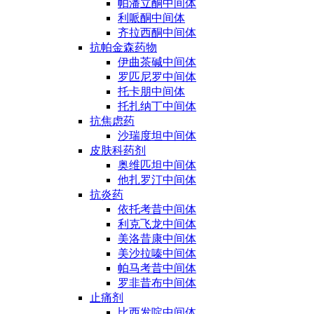
帕潘立酮中间体
利哌酮中间体
齐拉西酮中间体
抗帕金森药物
伊曲茶碱中间体
罗匹尼罗中间体
托卡朋中间体
托扎纳丁中间体
抗焦虑药
沙瑞度坦中间体
皮肤科药剂
奥维匹坦中间体
他扎罗汀中间体
抗炎药
依托考昔中间体
利克飞龙中间体
美洛昔康中间体
美沙拉嗪中间体
帕马考昔中间体
罗非昔布中间体
止痛剂
比西发啶中间体