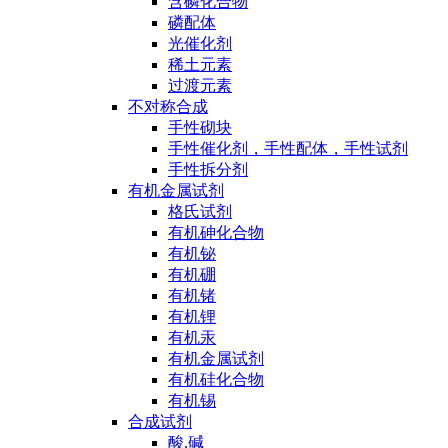
含磷化合物
磷配体
光催化剂
稀土元素
过渡元素
不对称合成
手性砌块
手性催化剂，手性配体，手性试剂
手性拆分剂
有机金属试剂
格氏试剂
有机砷化合物
有机铋
有机硼
有机锗
有机锂
有机汞
有机金属试剂
有机硅化合物
有机锡
合成试剂
酸,碱