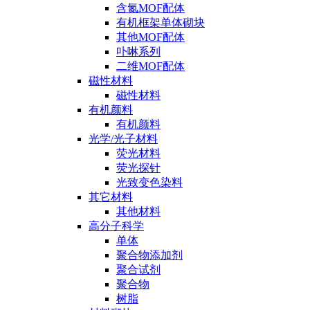
含氮MOF配体
有机框架单体砌块
其他MOF配体
卟啉系列
二维MOF配体
磁性材料
磁性材料
有机颜料
有机颜料
光学/光子材料
荧光材料
荧光探针
光致变色染料
其它材料
其他材料
高分子科学
单体
聚合物添加剂
聚合试剂
聚合物
树脂