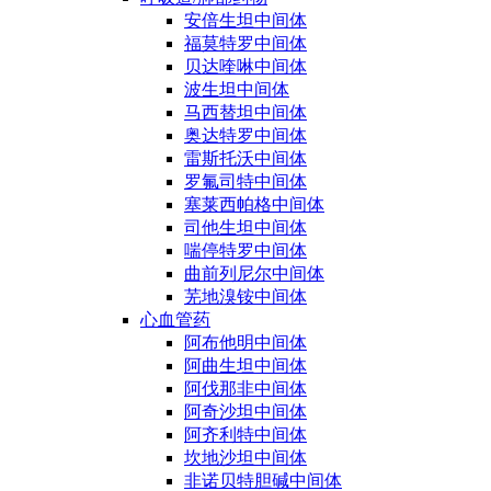
安倍生坦中间体
福莫特罗中间体
贝达喹啉中间体
波生坦中间体
马西替坦中间体
奥达特罗中间体
雷斯托沃中间体
罗氟司特中间体
塞莱西帕格中间体
司他生坦中间体
喘停特罗中间体
曲前列尼尔中间体
芜地溴铵中间体
心血管药
阿布他明中间体
阿曲生坦中间体
阿伐那非中间体
阿奇沙坦中间体
阿齐利特中间体
坎地沙坦中间体
非诺贝特胆碱中间体