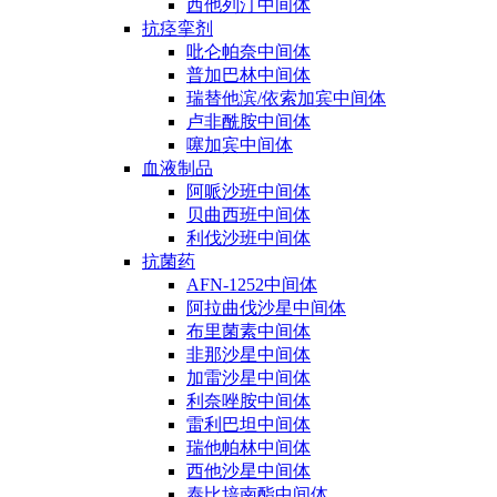
西他列汀中间体
抗痉挛剂
吡仑帕奈中间体
普加巴林中间体
瑞替他滨/依索加宾中间体
卢非酰胺中间体
噻加宾中间体
血液制品
阿哌沙班中间体
贝曲西班中间体
利伐沙班中间体
抗菌药
AFN-1252中间体
阿拉曲伐沙星中间体
布里菌素中间体
非那沙星中间体
加雷沙星中间体
利奈唑胺中间体
雷利巴坦中间体
瑞他帕林中间体
西他沙星中间体
泰比培南酯中间体