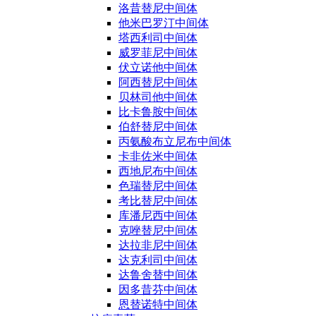
洛昔替尼中间体
他米巴罗汀中间体
塔西利司中间体
威罗菲尼中间体
伏立诺他中间体
阿西替尼中间体
贝林司他中间体
比卡鲁胺中间体
伯舒替尼中间体
丙氨酸布立尼布中间体
卡非佐米中间体
西地尼布中间体
色瑞替尼中间体
考比替尼中间体
库潘尼西中间体
克唑替尼中间体
达拉非尼中间体
达克利司中间体
达鲁舍替中间体
因多昔芬中间体
恩替诺特中间体