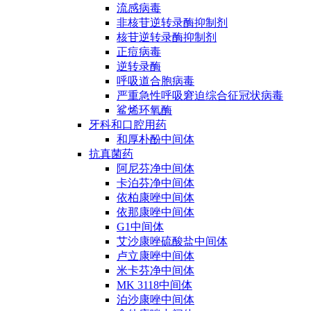
流感病毒
非核苷逆转录酶抑制剂
核苷逆转录酶抑制剂
正痘病毒
逆转录酶
呼吸道合胞病毒
严重急性呼吸窘迫综合征冠状病毒
鲨烯环氧酶
牙科和口腔用药
和厚朴酚中间体
抗真菌药
阿尼芬净中间体
卡泊芬净中间体
依柏康唑中间体
依那康唑中间体
G1中间体
艾沙康唑硫酸盐中间体
卢立康唑中间体
米卡芬净中间体
MK 3118中间体
泊沙康唑中间体