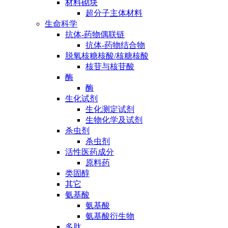
材料砌块
超分子主体材料
生命科学
抗体-药物偶联链
抗体-药物结合物
脱氧核糖核酸/核糖核酸
核苷与核苷酸
酶
酶
生化试剂
生化测定试剂
生物化学及试剂
杀虫剂
杀虫剂
活性医药成分
原料药
类固醇
其它
氨基酸
氨基酸
氨基酸衍生物
多肽