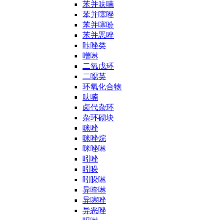
苯并呋喃
苯并噻唑
苯并噻吩
苯并恶唑
咔唑类
噌啉
二氧戊环
二噁英
环氧化合物
呋喃
卤代杂环
杂环砌块
咪唑
咪唑烷
咪唑啉
吲唑
吲哚
吲哚啉
异喹啉
异噻唑
异恶唑