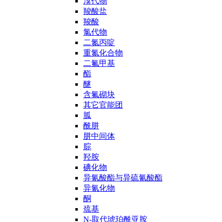
溴代物
羧酸盐
羧酸
氯代物
二氮丙啶
重氮化合物
二氟甲基
酯
醚
含氟砌块
其它官能团
胍
酰肼
肼中间体
腙
羟胺
碘化物
异氰酸酯与异硫氰酸酯
异氰化物
酮
巯基
N-取代琥珀酰亚胺