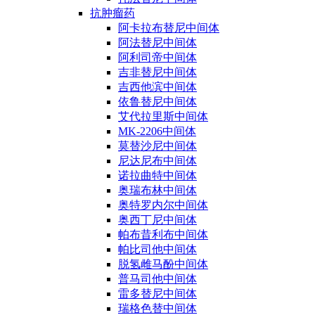
抗肿瘤药
阿卡拉布替尼中间体
阿法替尼中间体
阿利司帝中间体
吉非替尼中间体
吉西他滨中间体
依鲁替尼中间体
艾代拉里斯中间体
MK-2206中间体
莫替沙尼中间体
尼达尼布中间体
诺拉曲特中间体
奥瑞布林中间体
奥特罗内尔中间体
奥西丁尼中间体
帕布昔利布中间体
帕比司他中间体
脱氢雌马酚中间体
普马司他中间体
雷多替尼中间体
瑞格色替中间体