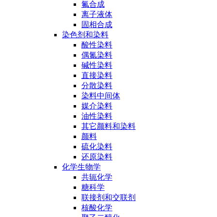
氟合成
离子液体
固相合成
染色剂和染料
酸性染料
偶氮染料
碱性染料
直接染料
分散染料
染料中间体
媒介染料
油性染料
其它颜料和染料
颜料
硫化染料
还原染料
化学生物学
共轭化学
糖科学
联接剂和交联剂
核酸化学