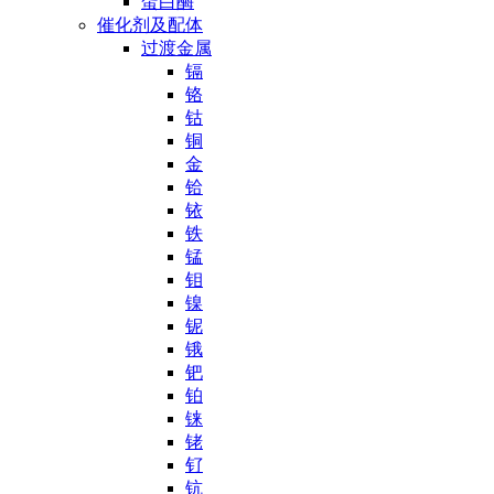
蛋白酶
催化剂及配体
过渡金属
镉
铬
钴
铜
金
铪
铱
铁
锰
钼
镍
铌
锇
钯
铂
铼
铑
钌
钪