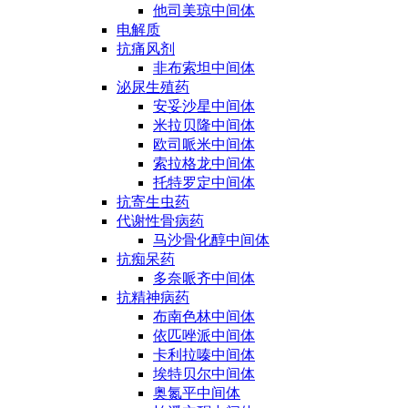
他司美琼中间体
电解质
抗痛风剂
非布索坦中间体
泌尿生殖药
安妥沙星中间体
米拉贝隆中间体
欧司哌米中间体
索拉格龙中间体
托特罗定中间体
抗寄生虫药
代谢性骨病药
马沙骨化醇中间体
抗痴呆药
多奈哌齐中间体
抗精神病药
布南色林中间体
依匹唑派中间体
卡利拉嗪中间体
埃特贝尔中间体
奥氮平中间体