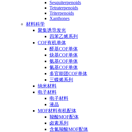
Sesquiterpenoids
Tetraterpenoids
Triterpenoids
Xanthones
材料科学
聚集诱导发光
四苯乙烯系列
COF有机单体
醛基COF单体
炔基COF单体
氨基COF单体
氰基COF单体
多官能团COF单体
三蝶烯系列
纳米材料
电子材料
电子材料
液晶
MOF材料有机配体
羧酸MOF配体
卤素系列
含氮羧酸MOF配体