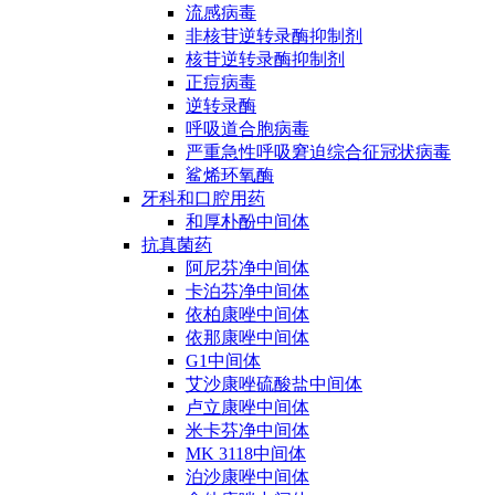
流感病毒
非核苷逆转录酶抑制剂
核苷逆转录酶抑制剂
正痘病毒
逆转录酶
呼吸道合胞病毒
严重急性呼吸窘迫综合征冠状病毒
鲨烯环氧酶
牙科和口腔用药
和厚朴酚中间体
抗真菌药
阿尼芬净中间体
卡泊芬净中间体
依柏康唑中间体
依那康唑中间体
G1中间体
艾沙康唑硫酸盐中间体
卢立康唑中间体
米卡芬净中间体
MK 3118中间体
泊沙康唑中间体