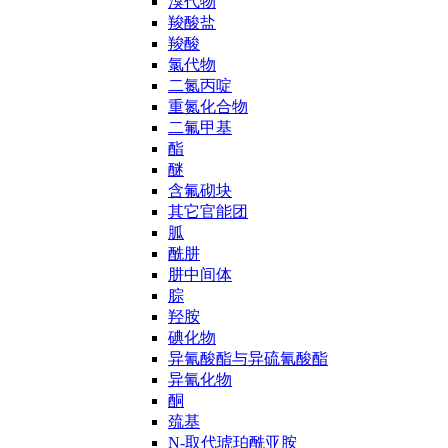
溴代物
羧酸盐
羧酸
氯代物
二氮丙啶
重氮化合物
二氟甲基
酯
醚
含氟砌块
其它官能团
胍
酰肼
肼中间体
腙
羟胺
碘化物
异氰酸酯与异硫氰酸酯
异氰化物
酮
巯基
N-取代琥珀酰亚胺