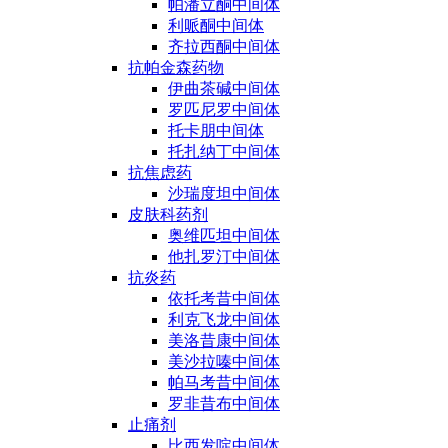
帕潘立酮中间体
利哌酮中间体
齐拉西酮中间体
抗帕金森药物
伊曲茶碱中间体
罗匹尼罗中间体
托卡朋中间体
托扎纳丁中间体
抗焦虑药
沙瑞度坦中间体
皮肤科药剂
奥维匹坦中间体
他扎罗汀中间体
抗炎药
依托考昔中间体
利克飞龙中间体
美洛昔康中间体
美沙拉嗪中间体
帕马考昔中间体
罗非昔布中间体
止痛剂
比西发啶中间体