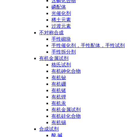
含磷化合物
磷配体
光催化剂
稀土元素
过渡元素
不对称合成
手性砌块
手性催化剂，手性配体，手性试剂
手性拆分剂
有机金属试剂
格氏试剂
有机砷化合物
有机铋
有机硼
有机锗
有机锂
有机汞
有机金属试剂
有机硅化合物
有机锡
合成试剂
酸,碱