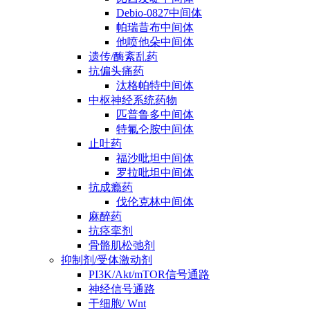
Debio-0827中间体
帕瑞昔布中间体
他喷他朵中间体
遗传/酶紊乱药
抗偏头痛药
汰格帕特中间体
中枢神经系统药物
匹普鲁多中间体
特氟仑胺中间体
止吐药
福沙吡坦中间体
罗拉吡坦中间体
抗成瘾药
伐伦克林中间体
麻醉药
抗痉挛剂
骨骼肌松弛剂
抑制剂/受体激动剂
PI3K/Akt/mTOR信号通路
神经信号通路
干细胞/ Wnt