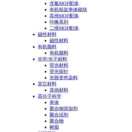
含氮MOF配体
有机框架单体砌块
其他MOF配体
卟啉系列
二维MOF配体
磁性材料
磁性材料
有机颜料
有机颜料
光学/光子材料
荧光材料
荧光探针
光致变色染料
其它材料
其他材料
高分子科学
单体
聚合物添加剂
聚合试剂
聚合物
树脂