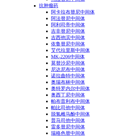
抗肿瘤药
阿卡拉布替尼中间体
阿法替尼中间体
阿利司帝中间体
吉非替尼中间体
吉西他滨中间体
依鲁替尼中间体
艾代拉里斯中间体
MK-2206中间体
莫替沙尼中间体
尼达尼布中间体
诺拉曲特中间体
奥瑞布林中间体
奥特罗内尔中间体
奥西丁尼中间体
帕布昔利布中间体
帕比司他中间体
脱氢雌马酚中间体
普马司他中间体
雷多替尼中间体
瑞格色替中间体