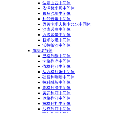
达塞曲匹中间体
依泽替米贝中间体
氟马沙坦中间体
利伐普坦中间体
奥美卡米夫梅卡比尔中间体
沙库必曲中间体
西洛多辛中间体
替米沙坦中间体
沃拉帕沙中间体
血糖调节剂
巴格列酮中间体
卡格列净中间体
依格列汀中间体
法西格利姆中间体
碘普利唑嗪中间体
拉科酰胺中间体
鲁格列净中间体
美罗利汀中间体
奥格列汀中间体
拉格列扎中间体
沙克列汀中间体