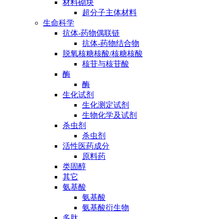
材料砌块
超分子主体材料
生命科学
抗体-药物偶联链
抗体-药物结合物
脱氧核糖核酸/核糖核酸
核苷与核苷酸
酶
酶
生化试剂
生化测定试剂
生物化学及试剂
杀虫剂
杀虫剂
活性医药成分
原料药
类固醇
其它
氨基酸
氨基酸
氨基酸衍生物
多肽