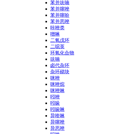
苯并呋喃
苯并噻唑
苯并噻吩
苯并恶唑
咔唑类
噌啉
二氧戊环
二噁英
环氧化合物
呋喃
卤代杂环
杂环砌块
咪唑
咪唑烷
咪唑啉
吲唑
吲哚
吲哚啉
异喹啉
异噻唑
异恶唑