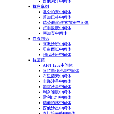
西他列汀中间体
抗痉挛剂
吡仑帕奈中间体
普加巴林中间体
瑞替他滨/依索加宾中间体
卢非酰胺中间体
噻加宾中间体
血液制品
阿哌沙班中间体
贝曲西班中间体
利伐沙班中间体
抗菌药
AFN-1252中间体
阿拉曲伐沙星中间体
布里菌素中间体
非那沙星中间体
加雷沙星中间体
利奈唑胺中间体
雷利巴坦中间体
瑞他帕林中间体
西他沙星中间体
泰比培南酯中间体