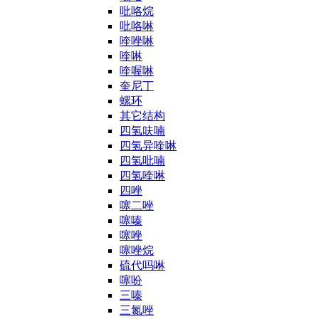
吡咯烷
吡咯啉
喹唑啉
喹啉
喹喔啉
奎尼丁
螺环
其它结构
四氢呋喃
四氢异喹啉
四氢吡喃
四氢喹啉
四唑
噻二唑
噻嗪
噻唑
噻唑烷
硫代吗啉
噻吩
三嗪
三氮唑