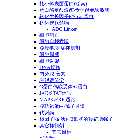
核小体表面蛋白(泛素)
蛋白酪氨酸激酶/受体酪氨酸激酶
转化生长因子β/Smad蛋白
抗体偶联药物
ADC Linker
细胞凋亡
细胞自我吞噬
免疫学/炎症抑制剂
细胞周期
细胞骨架
DNA损伤
内分泌/激素
表观遗传学
G蛋白偶联受体/G蛋白
JAK/STAT信号
MAPK/ERK通路
膜转运蛋白/离子通道
代谢酶
核因子κa-活化B细胞的轻链增强子
其它抑制剂
其它目标