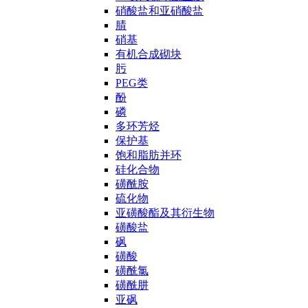
硝酸盐和亚硝酸盐
腈
硝基
有机合成砌块
肟
PEG类
酚
磷
多环芳烃
保护基
饱和脂肪并环
硅化合物
磺酰胺
硫化物
亚磺酸酯及其衍生物
磺酸盐
砜
磺酸
磺酰氯
磺酰肼
亚砜