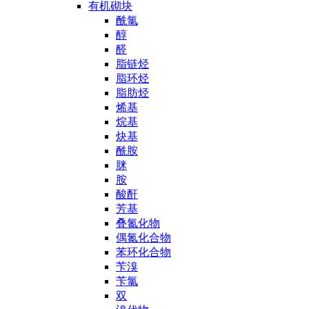
有机砌块
酰氯
醇
醛
脂链烃
脂环烃
脂肪烃
烯基
烷基
炔基
酰胺
脒
胺
酸酐
芳基
叠氮化物
偶氮化合物
苯环化合物
苄溴
苄氯
双