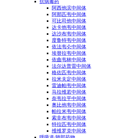
抗病毒药
阿西他滨中间体
阿那匹韦中间体
可比司他中间体
达卡他韦中间体
达沙布韦中间体
度鲁特韦中间体
依法韦仑中间体
埃替拉韦中间体
依曲韦林中间体
法尔达普雷中间体
格佐匹韦中间体
拉米夫定中间体
雷迪帕韦中间体
马拉维若中间体
奈韦拉平中间体
奥比他韦中间体
帕拉米韦中间体
索非布韦中间体
特拉匹韦中间体
维维罗克中间体
呼吸道/肺部药物