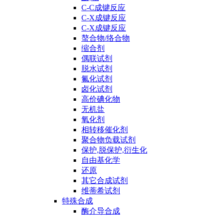
C-C成键反应
C-X成键反应
C-X成键反应
螯合物/络合物
缩合剂
偶联试剂
脱水试剂
氟化试剂
卤化试剂
高价碘化物
无机盐
氧化剂
相转移催化剂
聚合物负载试剂
保护,脱保护,衍生化
自由基化学
还原
其它合成试剂
维蒂希试剂
特殊合成
酶介导合成