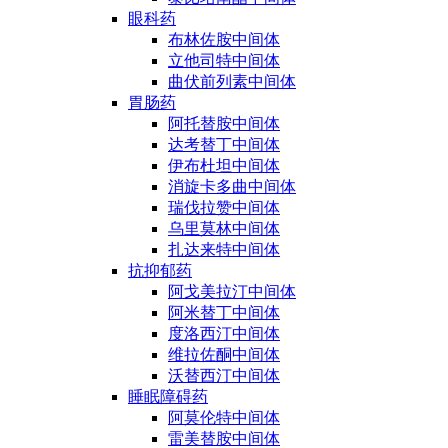
眼科药
布林佐胺中间体
立他司特中间体
曲伏前列素中间体
胃肠药
阿托替胺中间体
达考替丁中间体
伊布杜坦中间体
消旋卡多曲中间体
瑞伐拉赞中间体
乌里莫林中间体
扎达来特中间体
抗抑郁药
阿戈美拉汀中间体
阿米替丁中间体
度洛西汀中间体
维拉佐酮中间体
沃替西汀中间体
睡眠障碍药
阿莫伦特中间体
雷美替胺中间体