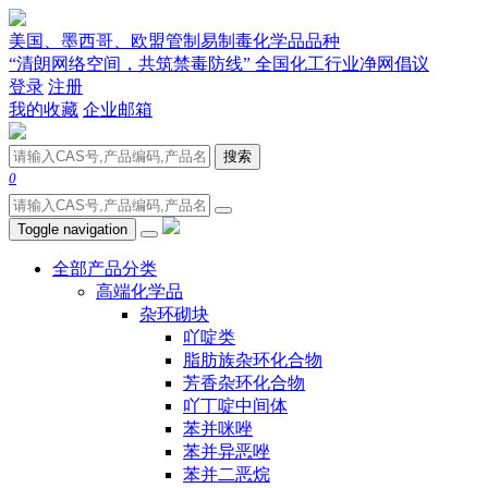
美国、墨西哥、欧盟管制易制毒化学品品种
“清朗网络空间，共筑禁毒防线” 全国化工行业净网倡议
登录
注册
我的收藏
企业邮箱
搜索
0
Toggle navigation
全部产品分类
高端化学品
杂环砌块
吖啶类
脂肪族杂环化合物
芳香杂环化合物
吖丁啶中间体
苯并咪唑
苯并异恶唑
苯并二恶烷