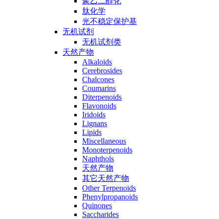
聚乙二醇化
肽化学
光不稳定保护基
无机试剂
无机试剂类
天然产物
Alkaloids
Cerebrosides
Chalcones
Coumarins
Diterpenoids
Flavonoids
Iridoids
Lignans
Lipids
Miscellaneous
Monoterpenoids
Naphthols
天然产物
其它天然产物
Other Terpenoids
Phenylpropanoids
Quinones
Saccharides