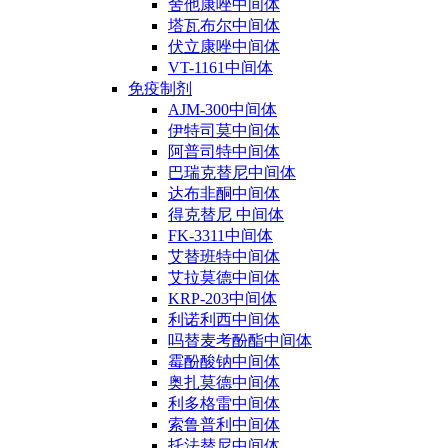
舍他康唑中间体
塔瓦布尔中间体
伏立康唑中间体
VT-1161中间体
免疫制剂
AJM-300中间体
伊特司莫中间体
阿普司特中间体
巴瑞克替尼中间体
达布非酮中间体
得克替尼 中间体
FK-3311中间体
艾替班特中间体
艾拉莫德中间体
KRP-203中间体
利诺利西中间体
吗替麦考酚酯中间体
霉酚酸钠中间体
奥扎莫德中间体
利多格雷中间体
索鲁普利中间体
托法替尼中间体