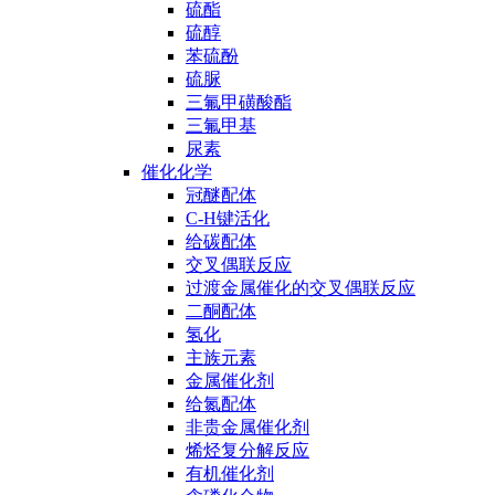
硫酯
硫醇
苯硫酚
硫脲
三氟甲磺酸酯
三氟甲基
尿素
催化化学
冠醚配体
C-H键活化
给碳配体
交叉偶联反应
过渡金属催化的交叉偶联反应
二酮配体
氢化
主族元素
金属催化剂
给氮配体
非贵金属催化剂
烯烃复分解反应
有机催化剂