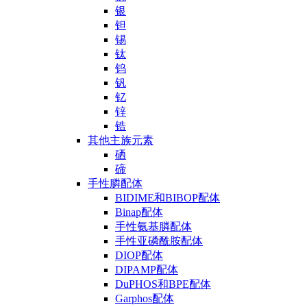
银
钽
锡
钛
钨
钒
钇
锌
锆
其他主族元素
硒
碲
手性膦配体
BIDIME和BIBOP配体
Binap配体
手性氨基膦配体
手性亚磷酰胺配体
DIOP配体
DIPAMP配体
DuPHOS和BPE配体
Garphos配体