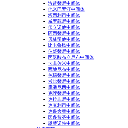
洛昔替尼中间体
他米巴罗汀中间体
塔西利司中间体
威罗菲尼中间体
伏立诺他中间体
阿西替尼中间体
贝林司他中间体
比卡鲁胺中间体
伯舒替尼中间体
丙氨酸布立尼布中间体
卡非佐米中间体
西地尼布中间体
色瑞替尼中间体
考比替尼中间体
库潘尼西中间体
克唑替尼中间体
达拉非尼中间体
达克利司中间体
达鲁舍替中间体
因多昔芬中间体
恩替诺特中间体