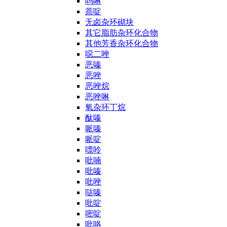
吗啉
萘啶
无卤杂环砌块
其它脂肪杂环化合物
其他芳香杂环化合物
噁二唑
恶嗪
恶唑
恶唑烷
恶唑啉
氧杂环丁烷
酞嗪
哌嗪
哌啶
嘌呤
吡喃
吡嗪
吡唑
哒嗪
吡啶
嘧啶
吡咯