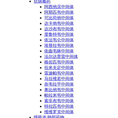
抗病毒药
阿西他滨中间体
阿那匹韦中间体
可比司他中间体
达卡他韦中间体
达沙布韦中间体
度鲁特韦中间体
依法韦仑中间体
埃替拉韦中间体
依曲韦林中间体
法尔达普雷中间体
格佐匹韦中间体
拉米夫定中间体
雷迪帕韦中间体
马拉维若中间体
奈韦拉平中间体
奥比他韦中间体
帕拉米韦中间体
索非布韦中间体
特拉匹韦中间体
维维罗克中间体
呼吸道/肺部药物