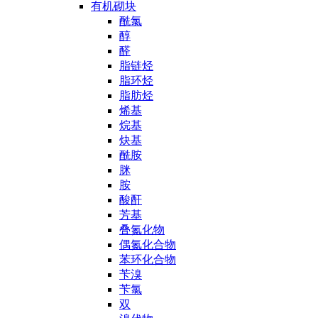
有机砌块
酰氯
醇
醛
脂链烃
脂环烃
脂肪烃
烯基
烷基
炔基
酰胺
脒
胺
酸酐
芳基
叠氮化物
偶氮化合物
苯环化合物
苄溴
苄氯
双