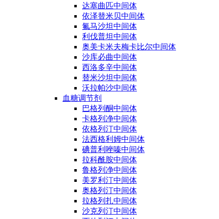
达塞曲匹中间体
依泽替米贝中间体
氟马沙坦中间体
利伐普坦中间体
奥美卡米夫梅卡比尔中间体
沙库必曲中间体
西洛多辛中间体
替米沙坦中间体
沃拉帕沙中间体
血糖调节剂
巴格列酮中间体
卡格列净中间体
依格列汀中间体
法西格利姆中间体
碘普利唑嗪中间体
拉科酰胺中间体
鲁格列净中间体
美罗利汀中间体
奥格列汀中间体
拉格列扎中间体
沙克列汀中间体