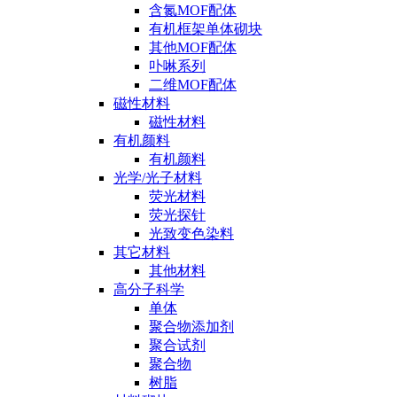
含氮MOF配体
有机框架单体砌块
其他MOF配体
卟啉系列
二维MOF配体
磁性材料
磁性材料
有机颜料
有机颜料
光学/光子材料
荧光材料
荧光探针
光致变色染料
其它材料
其他材料
高分子科学
单体
聚合物添加剂
聚合试剂
聚合物
树脂