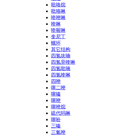
吡咯烷
吡咯啉
喹唑啉
喹啉
喹喔啉
奎尼丁
螺环
其它结构
四氢呋喃
四氢异喹啉
四氢吡喃
四氢喹啉
四唑
噻二唑
噻嗪
噻唑
噻唑烷
硫代吗啉
噻吩
三嗪
三氮唑