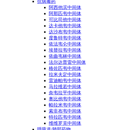
抗病毒药
阿西他滨中间体
阿那匹韦中间体
可比司他中间体
达卡他韦中间体
达沙布韦中间体
度鲁特韦中间体
依法韦仑中间体
埃替拉韦中间体
依曲韦林中间体
法尔达普雷中间体
格佐匹韦中间体
拉米夫定中间体
雷迪帕韦中间体
马拉维若中间体
奈韦拉平中间体
奥比他韦中间体
帕拉米韦中间体
索非布韦中间体
特拉匹韦中间体
维维罗克中间体
呼吸道/肺部药物