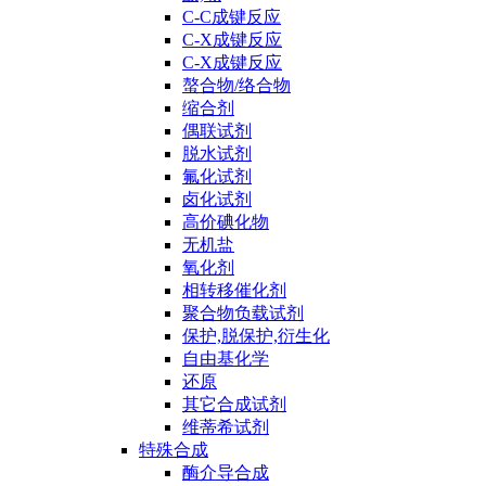
C-C成键反应
C-X成键反应
C-X成键反应
螯合物/络合物
缩合剂
偶联试剂
脱水试剂
氟化试剂
卤化试剂
高价碘化物
无机盐
氧化剂
相转移催化剂
聚合物负载试剂
保护,脱保护,衍生化
自由基化学
还原
其它合成试剂
维蒂希试剂
特殊合成
酶介导合成