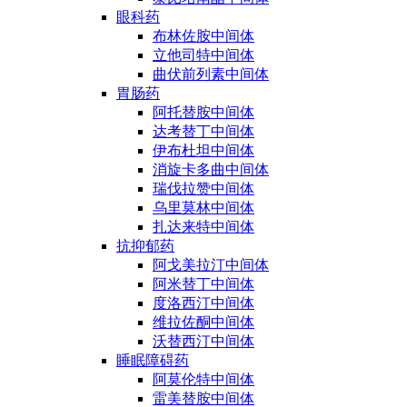
眼科药
布林佐胺中间体
立他司特中间体
曲伏前列素中间体
胃肠药
阿托替胺中间体
达考替丁中间体
伊布杜坦中间体
消旋卡多曲中间体
瑞伐拉赞中间体
乌里莫林中间体
扎达来特中间体
抗抑郁药
阿戈美拉汀中间体
阿米替丁中间体
度洛西汀中间体
维拉佐酮中间体
沃替西汀中间体
睡眠障碍药
阿莫伦特中间体
雷美替胺中间体