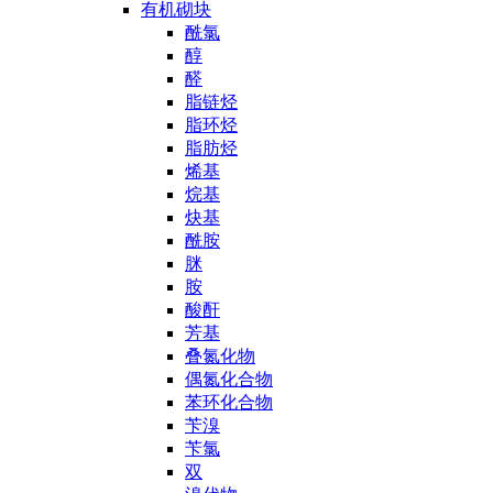
有机砌块
酰氯
醇
醛
脂链烃
脂环烃
脂肪烃
烯基
烷基
炔基
酰胺
脒
胺
酸酐
芳基
叠氮化物
偶氮化合物
苯环化合物
苄溴
苄氯
双