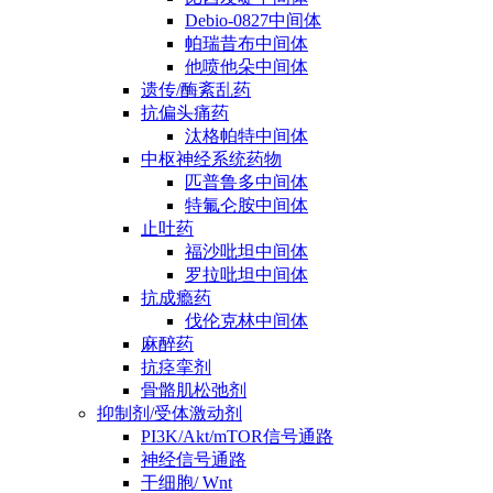
Debio-0827中间体
帕瑞昔布中间体
他喷他朵中间体
遗传/酶紊乱药
抗偏头痛药
汰格帕特中间体
中枢神经系统药物
匹普鲁多中间体
特氟仑胺中间体
止吐药
福沙吡坦中间体
罗拉吡坦中间体
抗成瘾药
伐伦克林中间体
麻醉药
抗痉挛剂
骨骼肌松弛剂
抑制剂/受体激动剂
PI3K/Akt/mTOR信号通路
神经信号通路
干细胞/ Wnt