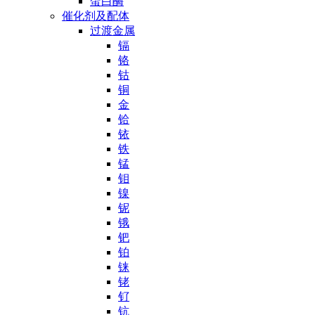
蛋白酶
催化剂及配体
过渡金属
镉
铬
钴
铜
金
铪
铱
铁
锰
钼
镍
铌
锇
钯
铂
铼
铑
钌
钪