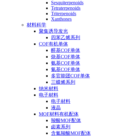
Sesquiterpenoids
Tetraterpenoids
Triterpenoids
Xanthones
材料科学
聚集诱导发光
四苯乙烯系列
COF有机单体
醛基COF单体
炔基COF单体
氨基COF单体
氰基COF单体
多官能团COF单体
三蝶烯系列
纳米材料
电子材料
电子材料
液晶
MOF材料有机配体
羧酸MOF配体
卤素系列
含氮羧酸MOF配体