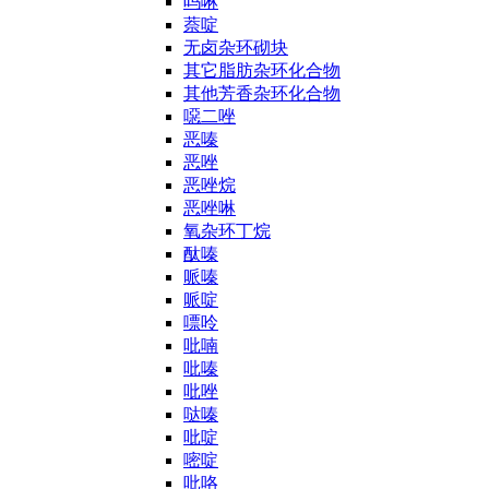
吗啉
萘啶
无卤杂环砌块
其它脂肪杂环化合物
其他芳香杂环化合物
噁二唑
恶嗪
恶唑
恶唑烷
恶唑啉
氧杂环丁烷
酞嗪
哌嗪
哌啶
嘌呤
吡喃
吡嗪
吡唑
哒嗪
吡啶
嘧啶
吡咯