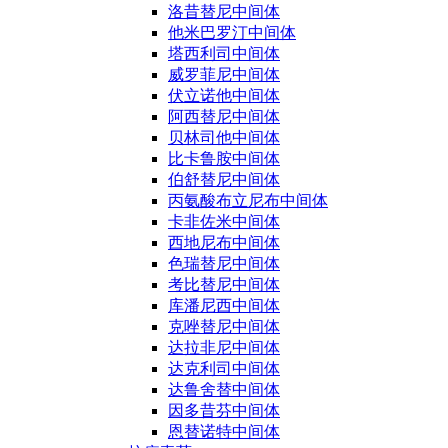
洛昔替尼中间体
他米巴罗汀中间体
塔西利司中间体
威罗菲尼中间体
伏立诺他中间体
阿西替尼中间体
贝林司他中间体
比卡鲁胺中间体
伯舒替尼中间体
丙氨酸布立尼布中间体
卡非佐米中间体
西地尼布中间体
色瑞替尼中间体
考比替尼中间体
库潘尼西中间体
克唑替尼中间体
达拉非尼中间体
达克利司中间体
达鲁舍替中间体
因多昔芬中间体
恩替诺特中间体