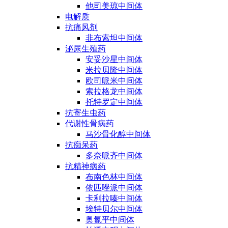
他司美琼中间体
电解质
抗痛风剂
非布索坦中间体
泌尿生殖药
安妥沙星中间体
米拉贝隆中间体
欧司哌米中间体
索拉格龙中间体
托特罗定中间体
抗寄生虫药
代谢性骨病药
马沙骨化醇中间体
抗痴呆药
多奈哌齐中间体
抗精神病药
布南色林中间体
依匹唑派中间体
卡利拉嗪中间体
埃特贝尔中间体
奥氮平中间体