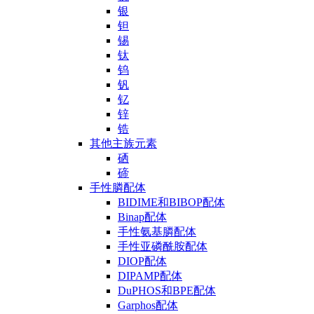
银
钽
锡
钛
钨
钒
钇
锌
锆
其他主族元素
硒
碲
手性膦配体
BIDIME和BIBOP配体
Binap配体
手性氨基膦配体
手性亚磷酰胺配体
DIOP配体
DIPAMP配体
DuPHOS和BPE配体
Garphos配体