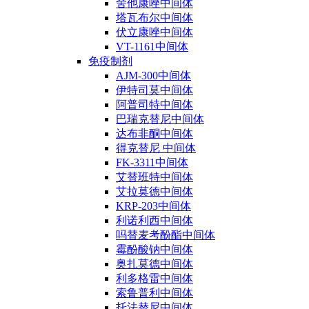
舍他康唑中间体
塔瓦布尔中间体
伏立康唑中间体
VT-1161中间体
免疫制剂
AJM-300中间体
伊特司莫中间体
阿普司特中间体
巴瑞克替尼中间体
达布非酮中间体
得克替尼 中间体
FK-3311中间体
艾替班特中间体
艾拉莫德中间体
KRP-203中间体
利诺利西中间体
吗替麦考酚酯中间体
霉酚酸钠中间体
奥扎莫德中间体
利多格雷中间体
索鲁普利中间体
托法替尼中间体