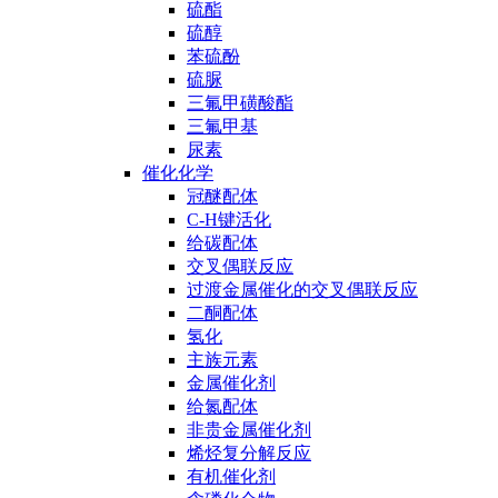
硫酯
硫醇
苯硫酚
硫脲
三氟甲磺酸酯
三氟甲基
尿素
催化化学
冠醚配体
C-H键活化
给碳配体
交叉偶联反应
过渡金属催化的交叉偶联反应
二酮配体
氢化
主族元素
金属催化剂
给氮配体
非贵金属催化剂
烯烃复分解反应
有机催化剂