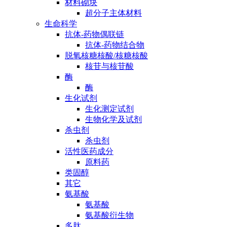
材料砌块
超分子主体材料
生命科学
抗体-药物偶联链
抗体-药物结合物
脱氧核糖核酸/核糖核酸
核苷与核苷酸
酶
酶
生化试剂
生化测定试剂
生物化学及试剂
杀虫剂
杀虫剂
活性医药成分
原料药
类固醇
其它
氨基酸
氨基酸
氨基酸衍生物
多肽