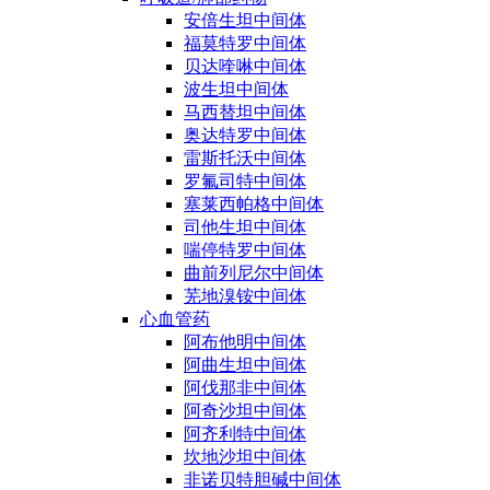
安倍生坦中间体
福莫特罗中间体
贝达喹啉中间体
波生坦中间体
马西替坦中间体
奥达特罗中间体
雷斯托沃中间体
罗氟司特中间体
塞莱西帕格中间体
司他生坦中间体
喘停特罗中间体
曲前列尼尔中间体
芜地溴铵中间体
心血管药
阿布他明中间体
阿曲生坦中间体
阿伐那非中间体
阿奇沙坦中间体
阿齐利特中间体
坎地沙坦中间体
非诺贝特胆碱中间体