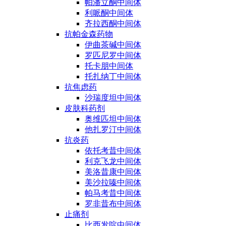
帕潘立酮中间体
利哌酮中间体
齐拉西酮中间体
抗帕金森药物
伊曲茶碱中间体
罗匹尼罗中间体
托卡朋中间体
托扎纳丁中间体
抗焦虑药
沙瑞度坦中间体
皮肤科药剂
奥维匹坦中间体
他扎罗汀中间体
抗炎药
依托考昔中间体
利克飞龙中间体
美洛昔康中间体
美沙拉嗪中间体
帕马考昔中间体
罗非昔布中间体
止痛剂
比西发啶中间体