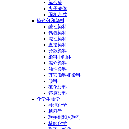
氟合成
离子液体
固相合成
染色剂和染料
酸性染料
偶氮染料
碱性染料
直接染料
分散染料
染料中间体
媒介染料
油性染料
其它颜料和染料
颜料
硫化染料
还原染料
化学生物学
共轭化学
糖科学
联接剂和交联剂
核酸化学