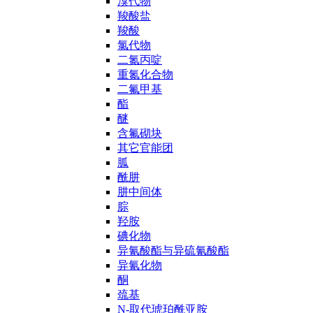
溴代物
羧酸盐
羧酸
氯代物
二氮丙啶
重氮化合物
二氟甲基
酯
醚
含氟砌块
其它官能团
胍
酰肼
肼中间体
腙
羟胺
碘化物
异氰酸酯与异硫氰酸酯
异氰化物
酮
巯基
N-取代琥珀酰亚胺