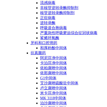
流感病毒
非核苷逆转录酶抑制剂
核苷逆转录酶抑制剂
正痘病毒
逆转录酶
呼吸道合胞病毒
严重急性呼吸窘迫综合征冠状病毒
鲨烯环氧酶
牙科和口腔用药
和厚朴酚中间体
抗真菌药
阿尼芬净中间体
卡泊芬净中间体
依柏康唑中间体
依那康唑中间体
G1中间体
艾沙康唑硫酸盐中间体
卢立康唑中间体
米卡芬净中间体
MK 3118中间体
泊沙康唑中间体