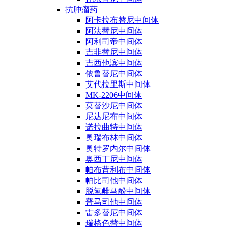
抗肿瘤药
阿卡拉布替尼中间体
阿法替尼中间体
阿利司帝中间体
吉非替尼中间体
吉西他滨中间体
依鲁替尼中间体
艾代拉里斯中间体
MK-2206中间体
莫替沙尼中间体
尼达尼布中间体
诺拉曲特中间体
奥瑞布林中间体
奥特罗内尔中间体
奥西丁尼中间体
帕布昔利布中间体
帕比司他中间体
脱氢雌马酚中间体
普马司他中间体
雷多替尼中间体
瑞格色替中间体