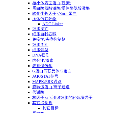
核小体表面蛋白(泛素)
蛋白酪氨酸激酶/受体酪氨酸激酶
转化生长因子β/Smad蛋白
抗体偶联药物
ADC Linker
细胞凋亡
细胞自我吞噬
免疫学/炎症抑制剂
细胞周期
细胞骨架
DNA损伤
内分泌/激素
表观遗传学
G蛋白偶联受体/G蛋白
JAK/STAT信号
MAPK/ERK通路
膜转运蛋白/离子通道
代谢酶
核因子κa-活化B细胞的轻链增强子
其它抑制剂
其它目标