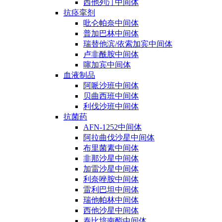
西他列汀中间体
抗痉挛剂
吡仑帕奈中间体
普加巴林中间体
瑞替他滨/依索加宾中间体
卢非酰胺中间体
噻加宾中间体
血液制品
阿哌沙班中间体
贝曲西班中间体
利伐沙班中间体
抗菌药
AFN-1252中间体
阿拉曲伐沙星中间体
布里菌素中间体
非那沙星中间体
加雷沙星中间体
利奈唑胺中间体
雷利巴坦中间体
瑞他帕林中间体
西他沙星中间体
泰比培南酯中间体