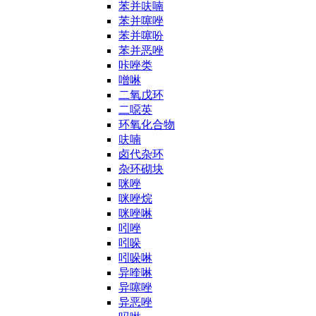
苯并呋喃
苯并噻唑
苯并噻吩
苯并恶唑
咔唑类
噌啉
二氧戊环
二噁英
环氧化合物
呋喃
卤代杂环
杂环砌块
咪唑
咪唑烷
咪唑啉
吲唑
吲哚
吲哚啉
异喹啉
异噻唑
异恶唑