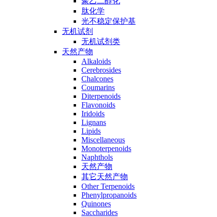
聚乙二醇化
肽化学
光不稳定保护基
无机试剂
无机试剂类
天然产物
Alkaloids
Cerebrosides
Chalcones
Coumarins
Diterpenoids
Flavonoids
Iridoids
Lignans
Lipids
Miscellaneous
Monoterpenoids
Naphthols
天然产物
其它天然产物
Other Terpenoids
Phenylpropanoids
Quinones
Saccharides