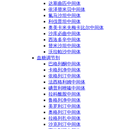
达塞曲匹中间体
依泽替米贝中间体
氟马沙坦中间体
利伐普坦中间体
奥美卡米夫梅卡比尔中间体
沙库必曲中间体
西洛多辛中间体
替米沙坦中间体
沃拉帕沙中间体
血糖调节剂
巴格列酮中间体
卡格列净中间体
依格列汀中间体
法西格利姆中间体
碘普利唑嗪中间体
拉科酰胺中间体
鲁格列净中间体
美罗利汀中间体
奥格列汀中间体
拉格列扎中间体
沙克列汀中间体