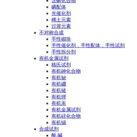
含磷化合物
磷配体
光催化剂
稀土元素
过渡元素
不对称合成
手性砌块
手性催化剂，手性配体，手性试剂
手性拆分剂
有机金属试剂
格氏试剂
有机砷化合物
有机铋
有机硼
有机锗
有机锂
有机汞
有机金属试剂
有机硅化合物
有机锡
合成试剂
酸,碱