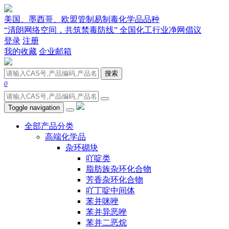
美国、墨西哥、欧盟管制易制毒化学品品种
“清朗网络空间，共筑禁毒防线” 全国化工行业净网倡议
登录
注册
我的收藏
企业邮箱
搜索
0
Toggle navigation
全部产品分类
高端化学品
杂环砌块
吖啶类
脂肪族杂环化合物
芳香杂环化合物
吖丁啶中间体
苯并咪唑
苯并异恶唑
苯并二恶烷