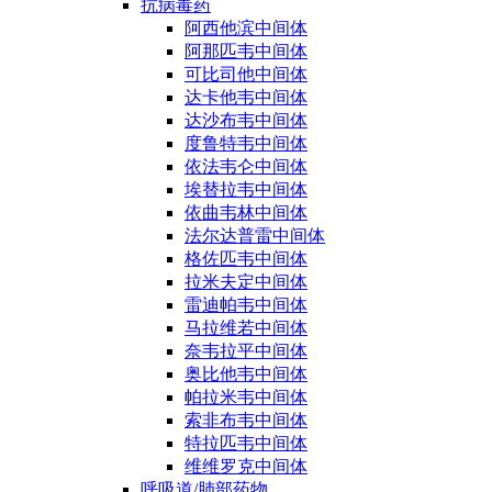
抗病毒药
阿西他滨中间体
阿那匹韦中间体
可比司他中间体
达卡他韦中间体
达沙布韦中间体
度鲁特韦中间体
依法韦仑中间体
埃替拉韦中间体
依曲韦林中间体
法尔达普雷中间体
格佐匹韦中间体
拉米夫定中间体
雷迪帕韦中间体
马拉维若中间体
奈韦拉平中间体
奥比他韦中间体
帕拉米韦中间体
索非布韦中间体
特拉匹韦中间体
维维罗克中间体
呼吸道/肺部药物