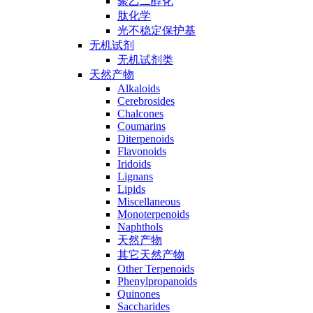
聚乙二醇化
肽化学
光不稳定保护基
无机试剂
无机试剂类
天然产物
Alkaloids
Cerebrosides
Chalcones
Coumarins
Diterpenoids
Flavonoids
Iridoids
Lignans
Lipids
Miscellaneous
Monoterpenoids
Naphthols
天然产物
其它天然产物
Other Terpenoids
Phenylpropanoids
Quinones
Saccharides