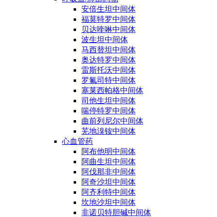
安倍生坦中间体
福莫特罗中间体
贝达喹啉中间体
波生坦中间体
马西替坦中间体
奥达特罗中间体
雷斯托沃中间体
罗氟司特中间体
塞莱西帕格中间体
司他生坦中间体
喘停特罗中间体
曲前列尼尔中间体
芜地溴铵中间体
心血管药
阿布他明中间体
阿曲生坦中间体
阿伐那非中间体
阿奇沙坦中间体
阿齐利特中间体
坎地沙坦中间体
非诺贝特胆碱中间体