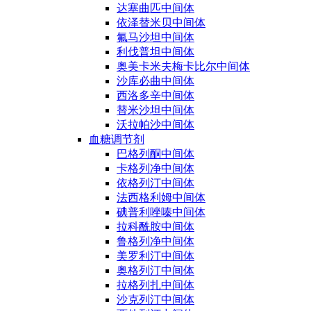
达塞曲匹中间体
依泽替米贝中间体
氟马沙坦中间体
利伐普坦中间体
奥美卡米夫梅卡比尔中间体
沙库必曲中间体
西洛多辛中间体
替米沙坦中间体
沃拉帕沙中间体
血糖调节剂
巴格列酮中间体
卡格列净中间体
依格列汀中间体
法西格利姆中间体
碘普利唑嗪中间体
拉科酰胺中间体
鲁格列净中间体
美罗利汀中间体
奥格列汀中间体
拉格列扎中间体
沙克列汀中间体