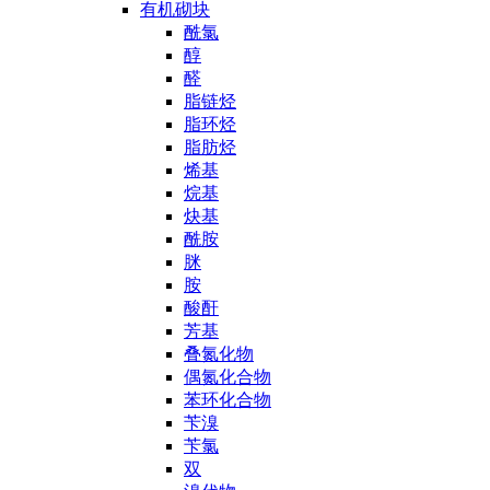
有机砌块
酰氯
醇
醛
脂链烃
脂环烃
脂肪烃
烯基
烷基
炔基
酰胺
脒
胺
酸酐
芳基
叠氮化物
偶氮化合物
苯环化合物
苄溴
苄氯
双