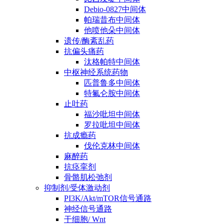
Debio-0827中间体
帕瑞昔布中间体
他喷他朵中间体
遗传/酶紊乱药
抗偏头痛药
汰格帕特中间体
中枢神经系统药物
匹普鲁多中间体
特氟仑胺中间体
止吐药
福沙吡坦中间体
罗拉吡坦中间体
抗成瘾药
伐伦克林中间体
麻醉药
抗痉挛剂
骨骼肌松弛剂
抑制剂/受体激动剂
PI3K/Akt/mTOR信号通路
神经信号通路
干细胞/ Wnt