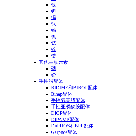
银
钽
锡
钛
钨
钒
钇
锌
锆
其他主族元素
硒
碲
手性膦配体
BIDIME和BIBOP配体
Binap配体
手性氨基膦配体
手性亚磷酰胺配体
DIOP配体
DIPAMP配体
DuPHOS和BPE配体
Garphos配体