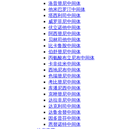
洛昔替尼中间体
他米巴罗汀中间体
塔西利司中间体
威罗菲尼中间体
伏立诺他中间体
阿西替尼中间体
贝林司他中间体
比卡鲁胺中间体
伯舒替尼中间体
丙氨酸布立尼布中间体
卡非佐米中间体
西地尼布中间体
色瑞替尼中间体
考比替尼中间体
库潘尼西中间体
克唑替尼中间体
达拉非尼中间体
达克利司中间体
达鲁舍替中间体
因多昔芬中间体
恩替诺特中间体