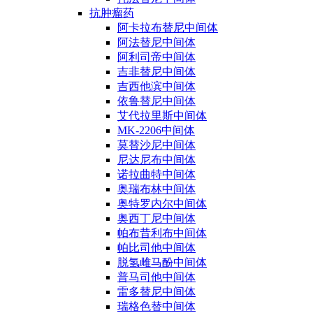
抗肿瘤药
阿卡拉布替尼中间体
阿法替尼中间体
阿利司帝中间体
吉非替尼中间体
吉西他滨中间体
依鲁替尼中间体
艾代拉里斯中间体
MK-2206中间体
莫替沙尼中间体
尼达尼布中间体
诺拉曲特中间体
奥瑞布林中间体
奥特罗内尔中间体
奥西丁尼中间体
帕布昔利布中间体
帕比司他中间体
脱氢雌马酚中间体
普马司他中间体
雷多替尼中间体
瑞格色替中间体