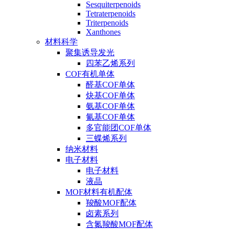
Sesquiterpenoids
Tetraterpenoids
Triterpenoids
Xanthones
材料科学
聚集诱导发光
四苯乙烯系列
COF有机单体
醛基COF单体
炔基COF单体
氨基COF单体
氰基COF单体
多官能团COF单体
三蝶烯系列
纳米材料
电子材料
电子材料
液晶
MOF材料有机配体
羧酸MOF配体
卤素系列
含氮羧酸MOF配体