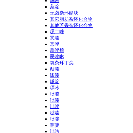
吗啉
萘啶
无卤杂环砌块
其它脂肪杂环化合物
其他芳香杂环化合物
噁二唑
恶嗪
恶唑
恶唑烷
恶唑啉
氧杂环丁烷
酞嗪
哌嗪
哌啶
嘌呤
吡喃
吡嗪
吡唑
哒嗪
吡啶
嘧啶
吡咯