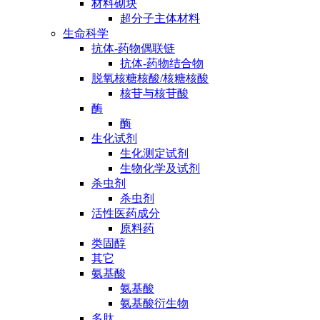
材料砌块
超分子主体材料
生命科学
抗体-药物偶联链
抗体-药物结合物
脱氧核糖核酸/核糖核酸
核苷与核苷酸
酶
酶
生化试剂
生化测定试剂
生物化学及试剂
杀虫剂
杀虫剂
活性医药成分
原料药
类固醇
其它
氨基酸
氨基酸
氨基酸衍生物
多肽