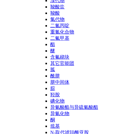
溴代物
羧酸盐
羧酸
氯代物
二氮丙啶
重氮化合物
二氟甲基
酯
醚
含氟砌块
其它官能团
胍
酰肼
肼中间体
腙
羟胺
碘化物
异氰酸酯与异硫氰酸酯
异氰化物
酮
巯基
N-取代琥珀酰亚胺