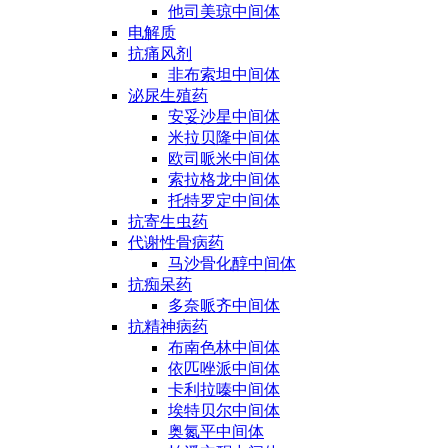
他司美琼中间体
电解质
抗痛风剂
非布索坦中间体
泌尿生殖药
安妥沙星中间体
米拉贝隆中间体
欧司哌米中间体
索拉格龙中间体
托特罗定中间体
抗寄生虫药
代谢性骨病药
马沙骨化醇中间体
抗痴呆药
多奈哌齐中间体
抗精神病药
布南色林中间体
依匹唑派中间体
卡利拉嗪中间体
埃特贝尔中间体
奥氮平中间体