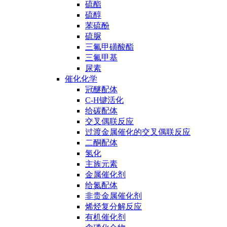
硫酯
硫醇
苯硫酚
硫脲
三氟甲磺酸酯
三氟甲基
尿素
催化化学
冠醚配体
C-H键活化
给碳配体
交叉偶联反应
过渡金属催化的交叉偶联反应
二酮配体
氢化
主族元素
金属催化剂
给氮配体
非贵金属催化剂
烯烃复分解反应
有机催化剂