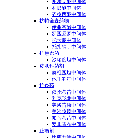
帕潘立酮中间体
利哌酮中间体
齐拉西酮中间体
抗帕金森药物
伊曲茶碱中间体
罗匹尼罗中间体
托卡朋中间体
托扎纳丁中间体
抗焦虑药
沙瑞度坦中间体
皮肤科药剂
奥维匹坦中间体
他扎罗汀中间体
抗炎药
依托考昔中间体
利克飞龙中间体
美洛昔康中间体
美沙拉嗪中间体
帕马考昔中间体
罗非昔布中间体
止痛剂
比西发啶中间体