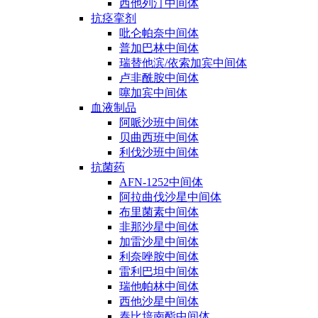
西他列汀中间体
抗痉挛剂
吡仑帕奈中间体
普加巴林中间体
瑞替他滨/依索加宾中间体
卢非酰胺中间体
噻加宾中间体
血液制品
阿哌沙班中间体
贝曲西班中间体
利伐沙班中间体
抗菌药
AFN-1252中间体
阿拉曲伐沙星中间体
布里菌素中间体
非那沙星中间体
加雷沙星中间体
利奈唑胺中间体
雷利巴坦中间体
瑞他帕林中间体
西他沙星中间体
泰比培南酯中间体