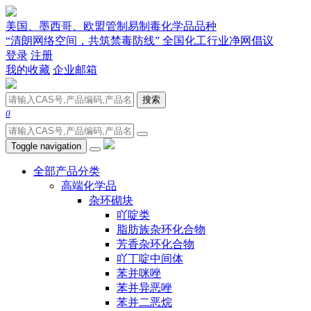
美国、墨西哥、欧盟管制易制毒化学品品种
“清朗网络空间，共筑禁毒防线” 全国化工行业净网倡议
登录
注册
我的收藏
企业邮箱
搜索
0
Toggle navigation
全部产品分类
高端化学品
杂环砌块
吖啶类
脂肪族杂环化合物
芳香杂环化合物
吖丁啶中间体
苯并咪唑
苯并异恶唑
苯并二恶烷