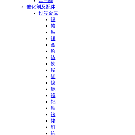
蛋白酶
催化剂及配体
过渡金属
镉
铬
钴
铜
金
铪
铱
铁
锰
钼
镍
铌
锇
钯
铂
铼
铑
钌
钪