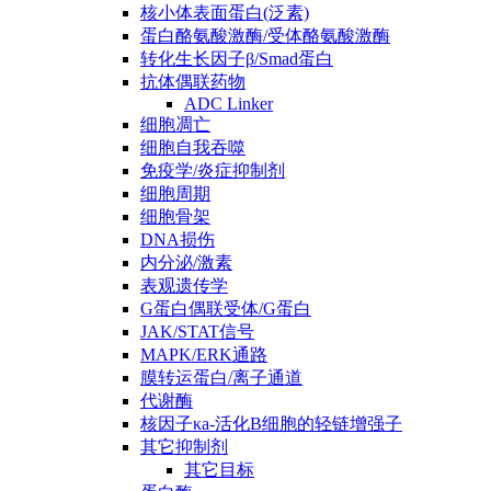
核小体表面蛋白(泛素)
蛋白酪氨酸激酶/受体酪氨酸激酶
转化生长因子β/Smad蛋白
抗体偶联药物
ADC Linker
细胞凋亡
细胞自我吞噬
免疫学/炎症抑制剂
细胞周期
细胞骨架
DNA损伤
内分泌/激素
表观遗传学
G蛋白偶联受体/G蛋白
JAK/STAT信号
MAPK/ERK通路
膜转运蛋白/离子通道
代谢酶
核因子κa-活化B细胞的轻链增强子
其它抑制剂
其它目标