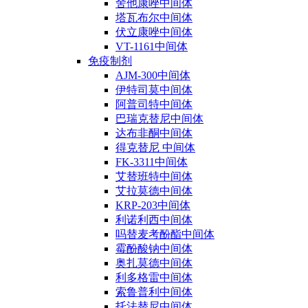
舍他康唑中间体
塔瓦布尔中间体
伏立康唑中间体
VT-1161中间体
免疫制剂
AJM-300中间体
伊特司莫中间体
阿普司特中间体
巴瑞克替尼中间体
达布非酮中间体
得克替尼 中间体
FK-3311中间体
艾替班特中间体
艾拉莫德中间体
KRP-203中间体
利诺利西中间体
吗替麦考酚酯中间体
霉酚酸钠中间体
奥扎莫德中间体
利多格雷中间体
索鲁普利中间体
托法替尼中间体