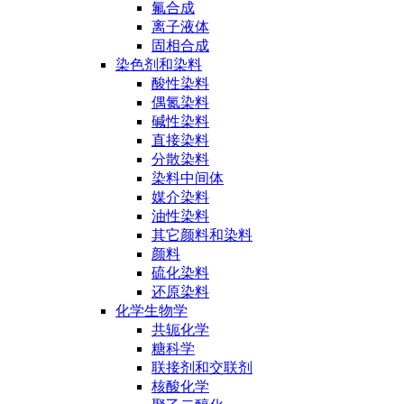
氟合成
离子液体
固相合成
染色剂和染料
酸性染料
偶氮染料
碱性染料
直接染料
分散染料
染料中间体
媒介染料
油性染料
其它颜料和染料
颜料
硫化染料
还原染料
化学生物学
共轭化学
糖科学
联接剂和交联剂
核酸化学