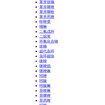
苯并呋喃
苯并噻唑
苯并噻吩
苯并恶唑
咔唑类
噌啉
二氧戊环
二噁英
环氧化合物
呋喃
卤代杂环
杂环砌块
咪唑
咪唑烷
咪唑啉
吲唑
吲哚
吲哚啉
异喹啉
异噻唑
异恶唑