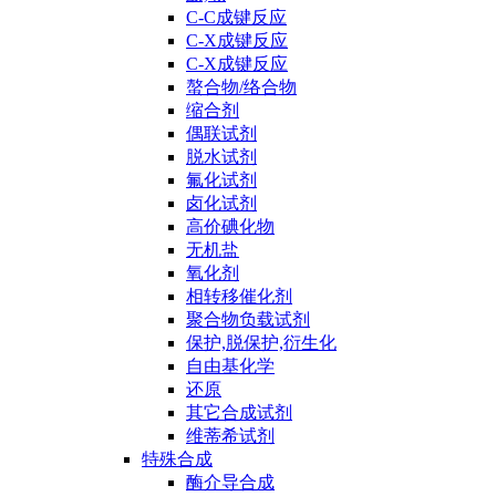
C-C成键反应
C-X成键反应
C-X成键反应
螯合物/络合物
缩合剂
偶联试剂
脱水试剂
氟化试剂
卤化试剂
高价碘化物
无机盐
氧化剂
相转移催化剂
聚合物负载试剂
保护,脱保护,衍生化
自由基化学
还原
其它合成试剂
维蒂希试剂
特殊合成
酶介导合成