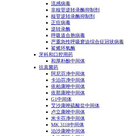
流感病毒
非核苷逆转录酶抑制剂
核苷逆转录酶抑制剂
正痘病毒
逆转录酶
呼吸道合胞病毒
严重急性呼吸窘迫综合征冠状病毒
鲨烯环氧酶
牙科和口腔用药
和厚朴酚中间体
抗真菌药
阿尼芬净中间体
卡泊芬净中间体
依柏康唑中间体
依那康唑中间体
G1中间体
艾沙康唑硫酸盐中间体
卢立康唑中间体
米卡芬净中间体
MK 3118中间体
泊沙康唑中间体