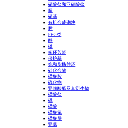
硝酸盐和亚硝酸盐
腈
硝基
有机合成砌块
肟
PEG类
酚
磷
多环芳烃
保护基
饱和脂肪并环
硅化合物
磺酰胺
硫化物
亚磺酸酯及其衍生物
磺酸盐
砜
磺酸
磺酰氯
磺酰肼
亚砜