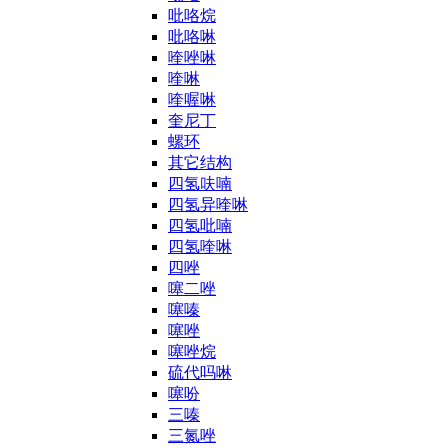
吡咯烷
吡咯啉
喹唑啉
喹啉
喹喔啉
奎尼丁
螺环
其它结构
四氢呋喃
四氢异喹啉
四氢吡喃
四氢喹啉
四唑
噻二唑
噻嗪
噻唑
噻唑烷
硫代吗啉
噻吩
三嗪
三氮唑