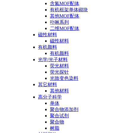
含氮MOF配体
有机框架单体砌块
其他MOF配体
卟啉系列
二维MOF配体
磁性材料
磁性材料
有机颜料
有机颜料
光学/光子材料
荧光材料
荧光探针
光致变色染料
其它材料
其他材料
高分子科学
单体
聚合物添加剂
聚合试剂
聚合物
树脂