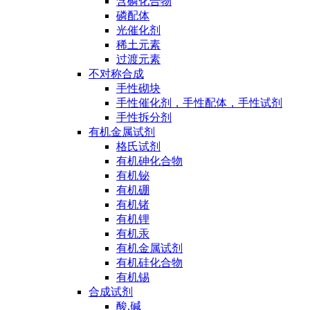
含磷化合物
磷配体
光催化剂
稀土元素
过渡元素
不对称合成
手性砌块
手性催化剂，手性配体，手性试剂
手性拆分剂
有机金属试剂
格氏试剂
有机砷化合物
有机铋
有机硼
有机锗
有机锂
有机汞
有机金属试剂
有机硅化合物
有机锡
合成试剂
酸,碱