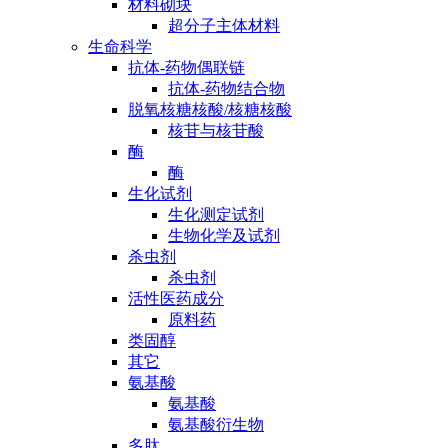
材料砌块
超分子主体材料
生命科学
抗体-药物偶联链
抗体-药物结合物
脱氧核糖核酸/核糖核酸
核苷与核苷酸
酶
酶
生化试剂
生化测定试剂
生物化学及试剂
杀虫剂
杀虫剂
活性医药成分
原料药
类固醇
其它
氨基酸
氨基酸
氨基酸衍生物
多肽