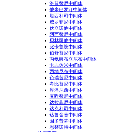
洛昔替尼中间体
他米巴罗汀中间体
塔西利司中间体
威罗菲尼中间体
伏立诺他中间体
阿西替尼中间体
贝林司他中间体
比卡鲁胺中间体
伯舒替尼中间体
丙氨酸布立尼布中间体
卡非佐米中间体
西地尼布中间体
色瑞替尼中间体
考比替尼中间体
库潘尼西中间体
克唑替尼中间体
达拉非尼中间体
达克利司中间体
达鲁舍替中间体
因多昔芬中间体
恩替诺特中间体