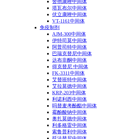
舍他康唑中间体
塔瓦布尔中间体
伏立康唑中间体
VT-1161中间体
免疫制剂
AJM-300中间体
伊特司莫中间体
阿普司特中间体
巴瑞克替尼中间体
达布非酮中间体
得克替尼 中间体
FK-3311中间体
艾替班特中间体
艾拉莫德中间体
KRP-203中间体
利诺利西中间体
吗替麦考酚酯中间体
霉酚酸钠中间体
奥扎莫德中间体
利多格雷中间体
索鲁普利中间体
托法替尼中间体