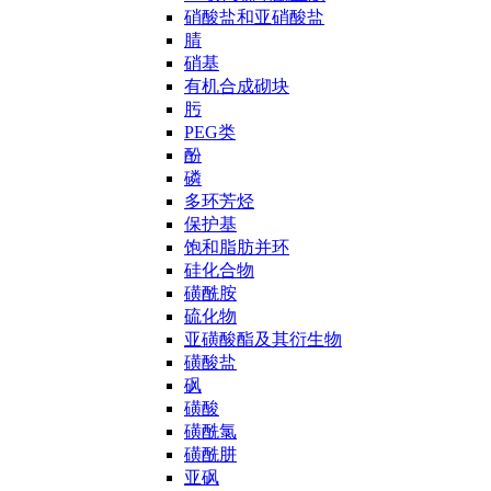
硝酸盐和亚硝酸盐
腈
硝基
有机合成砌块
肟
PEG类
酚
磷
多环芳烃
保护基
饱和脂肪并环
硅化合物
磺酰胺
硫化物
亚磺酸酯及其衍生物
磺酸盐
砜
磺酸
磺酰氯
磺酰肼
亚砜