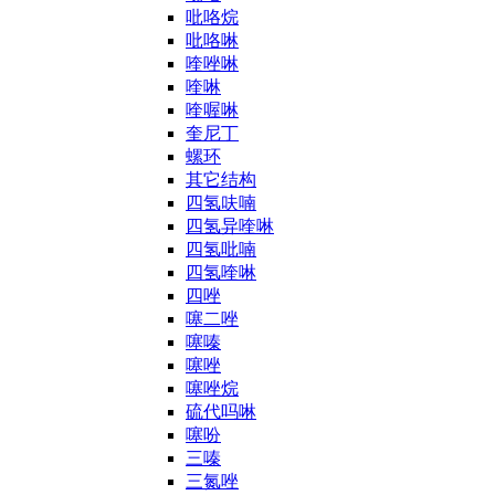
吡咯烷
吡咯啉
喹唑啉
喹啉
喹喔啉
奎尼丁
螺环
其它结构
四氢呋喃
四氢异喹啉
四氢吡喃
四氢喹啉
四唑
噻二唑
噻嗪
噻唑
噻唑烷
硫代吗啉
噻吩
三嗪
三氮唑