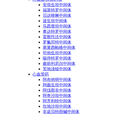
安倍生坦中间体
福莫特罗中间体
贝达喹啉中间体
波生坦中间体
马西替坦中间体
奥达特罗中间体
雷斯托沃中间体
罗氟司特中间体
塞莱西帕格中间体
司他生坦中间体
喘停特罗中间体
曲前列尼尔中间体
芜地溴铵中间体
心血管药
阿布他明中间体
阿曲生坦中间体
阿伐那非中间体
阿奇沙坦中间体
阿齐利特中间体
坎地沙坦中间体
非诺贝特胆碱中间体