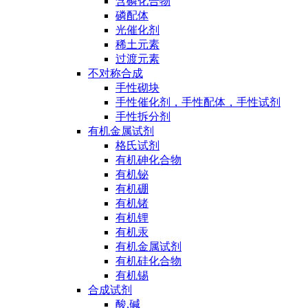
含磷化合物
磷配体
光催化剂
稀土元素
过渡元素
不对称合成
手性砌块
手性催化剂，手性配体，手性试剂
手性拆分剂
有机金属试剂
格氏试剂
有机砷化合物
有机铋
有机硼
有机锗
有机锂
有机汞
有机金属试剂
有机硅化合物
有机锡
合成试剂
酸,碱