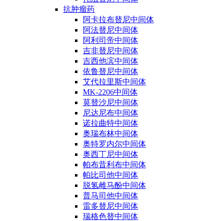
抗肿瘤药
阿卡拉布替尼中间体
阿法替尼中间体
阿利司帝中间体
吉非替尼中间体
吉西他滨中间体
依鲁替尼中间体
艾代拉里斯中间体
MK-2206中间体
莫替沙尼中间体
尼达尼布中间体
诺拉曲特中间体
奥瑞布林中间体
奥特罗内尔中间体
奥西丁尼中间体
帕布昔利布中间体
帕比司他中间体
脱氢雌马酚中间体
普马司他中间体
雷多替尼中间体
瑞格色替中间体