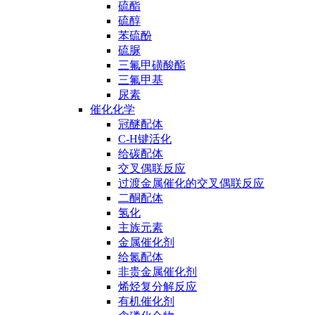
硫酯
硫醇
苯硫酚
硫脲
三氟甲磺酸酯
三氟甲基
尿素
催化化学
冠醚配体
C-H键活化
给碳配体
交叉偶联反应
过渡金属催化的交叉偶联反应
二酮配体
氢化
主族元素
金属催化剂
给氮配体
非贵金属催化剂
烯烃复分解反应
有机催化剂