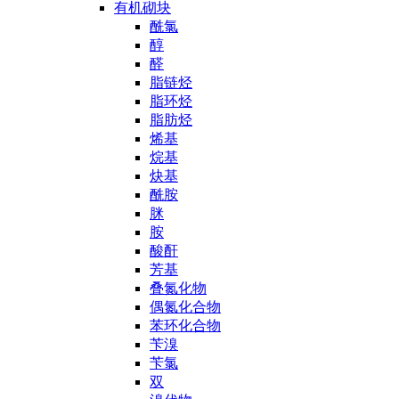
有机砌块
酰氯
醇
醛
脂链烃
脂环烃
脂肪烃
烯基
烷基
炔基
酰胺
脒
胺
酸酐
芳基
叠氮化物
偶氮化合物
苯环化合物
苄溴
苄氯
双