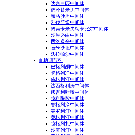
达塞曲匹中间体
依泽替米贝中间体
氟马沙坦中间体
利伐普坦中间体
奥美卡米夫梅卡比尔中间体
沙库必曲中间体
西洛多辛中间体
替米沙坦中间体
沃拉帕沙中间体
血糖调节剂
巴格列酮中间体
卡格列净中间体
依格列汀中间体
法西格利姆中间体
碘普利唑嗪中间体
拉科酰胺中间体
鲁格列净中间体
美罗利汀中间体
奥格列汀中间体
拉格列扎中间体
沙克列汀中间体