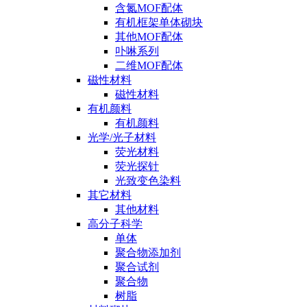
含氮MOF配体
有机框架单体砌块
其他MOF配体
卟啉系列
二维MOF配体
磁性材料
磁性材料
有机颜料
有机颜料
光学/光子材料
荧光材料
荧光探针
光致变色染料
其它材料
其他材料
高分子科学
单体
聚合物添加剂
聚合试剂
聚合物
树脂