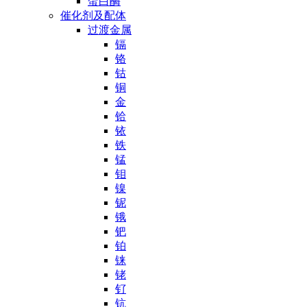
蛋白酶
催化剂及配体
过渡金属
镉
铬
钴
铜
金
铪
铱
铁
锰
钼
镍
铌
锇
钯
铂
铼
铑
钌
钪