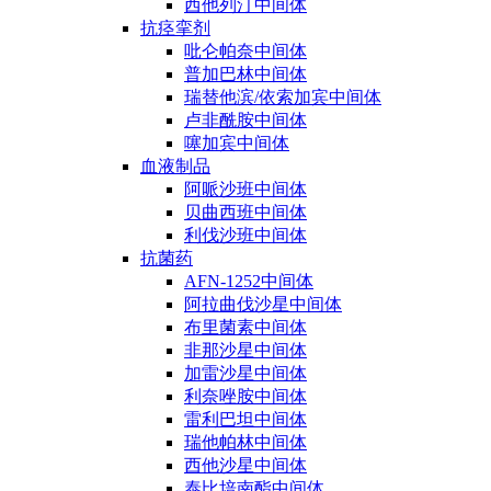
西他列汀中间体
抗痉挛剂
吡仑帕奈中间体
普加巴林中间体
瑞替他滨/依索加宾中间体
卢非酰胺中间体
噻加宾中间体
血液制品
阿哌沙班中间体
贝曲西班中间体
利伐沙班中间体
抗菌药
AFN-1252中间体
阿拉曲伐沙星中间体
布里菌素中间体
非那沙星中间体
加雷沙星中间体
利奈唑胺中间体
雷利巴坦中间体
瑞他帕林中间体
西他沙星中间体
泰比培南酯中间体