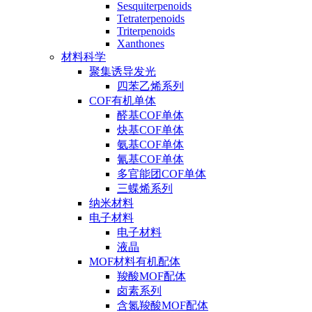
Sesquiterpenoids
Tetraterpenoids
Triterpenoids
Xanthones
材料科学
聚集诱导发光
四苯乙烯系列
COF有机单体
醛基COF单体
炔基COF单体
氨基COF单体
氰基COF单体
多官能团COF单体
三蝶烯系列
纳米材料
电子材料
电子材料
液晶
MOF材料有机配体
羧酸MOF配体
卤素系列
含氮羧酸MOF配体