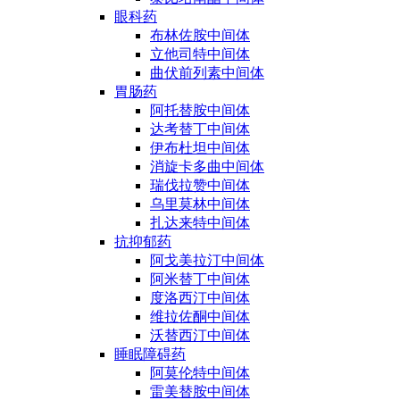
眼科药
布林佐胺中间体
立他司特中间体
曲伏前列素中间体
胃肠药
阿托替胺中间体
达考替丁中间体
伊布杜坦中间体
消旋卡多曲中间体
瑞伐拉赞中间体
乌里莫林中间体
扎达来特中间体
抗抑郁药
阿戈美拉汀中间体
阿米替丁中间体
度洛西汀中间体
维拉佐酮中间体
沃替西汀中间体
睡眠障碍药
阿莫伦特中间体
雷美替胺中间体