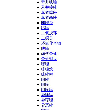
苯并呋喃
苯并噻唑
苯并噻吩
苯并恶唑
咔唑类
噌啉
二氧戊环
二噁英
环氧化合物
呋喃
卤代杂环
杂环砌块
咪唑
咪唑烷
咪唑啉
吲唑
吲哚
吲哚啉
异喹啉
异噻唑
异恶唑