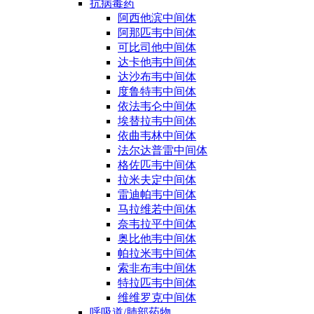
抗病毒药
阿西他滨中间体
阿那匹韦中间体
可比司他中间体
达卡他韦中间体
达沙布韦中间体
度鲁特韦中间体
依法韦仑中间体
埃替拉韦中间体
依曲韦林中间体
法尔达普雷中间体
格佐匹韦中间体
拉米夫定中间体
雷迪帕韦中间体
马拉维若中间体
奈韦拉平中间体
奥比他韦中间体
帕拉米韦中间体
索非布韦中间体
特拉匹韦中间体
维维罗克中间体
呼吸道/肺部药物