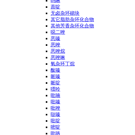
吗啉
萘啶
无卤杂环砌块
其它脂肪杂环化合物
其他芳香杂环化合物
噁二唑
恶嗪
恶唑
恶唑烷
恶唑啉
氧杂环丁烷
酞嗪
哌嗪
哌啶
嘌呤
吡喃
吡嗪
吡唑
哒嗪
吡啶
嘧啶
吡咯