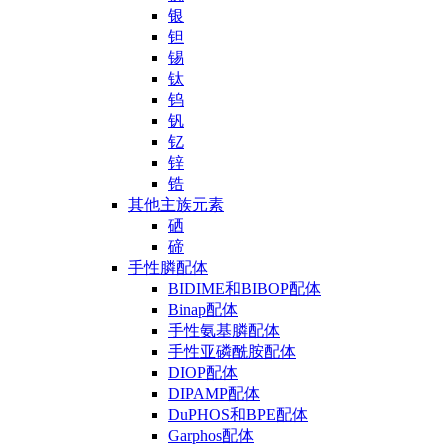
银
钽
锡
钛
钨
钒
钇
锌
锆
其他主族元素
硒
碲
手性膦配体
BIDIME和BIBOP配体
Binap配体
手性氨基膦配体
手性亚磷酰胺配体
DIOP配体
DIPAMP配体
DuPHOS和BPE配体
Garphos配体