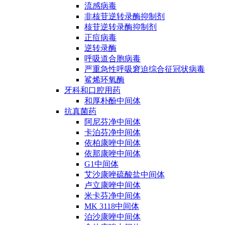
流感病毒
非核苷逆转录酶抑制剂
核苷逆转录酶抑制剂
正痘病毒
逆转录酶
呼吸道合胞病毒
严重急性呼吸窘迫综合征冠状病毒
鲨烯环氧酶
牙科和口腔用药
和厚朴酚中间体
抗真菌药
阿尼芬净中间体
卡泊芬净中间体
依柏康唑中间体
依那康唑中间体
G1中间体
艾沙康唑硫酸盐中间体
卢立康唑中间体
米卡芬净中间体
MK 3118中间体
泊沙康唑中间体