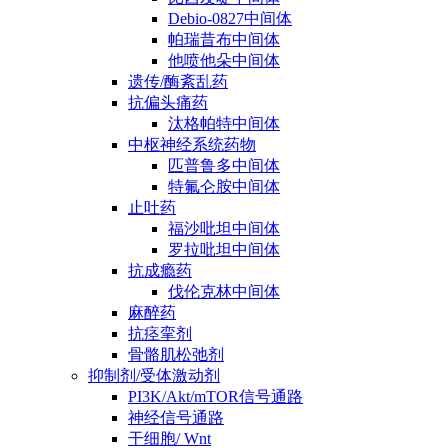
Debio-0827中间体
帕瑞昔布中间体
他喷他朵中间体
遗传/酶紊乱药
抗偏头痛药
汰格帕特中间体
中枢神经系统药物
匹普鲁多中间体
特氟仑胺中间体
止吐药
福沙吡坦中间体
罗拉吡坦中间体
抗成瘾药
伐伦克林中间体
麻醉药
抗痉挛剂
骨骼肌松弛剂
抑制剂/受体激动剂
PI3K/Akt/mTOR信号通路
神经信号通路
干细胞/ Wnt