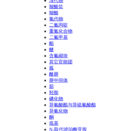
溴代物
羧酸盐
羧酸
氯代物
二氮丙啶
重氮化合物
二氟甲基
酯
醚
含氟砌块
其它官能团
胍
酰肼
肼中间体
腙
羟胺
碘化物
异氰酸酯与异硫氰酸酯
异氰化物
酮
巯基
N-取代琥珀酰亚胺