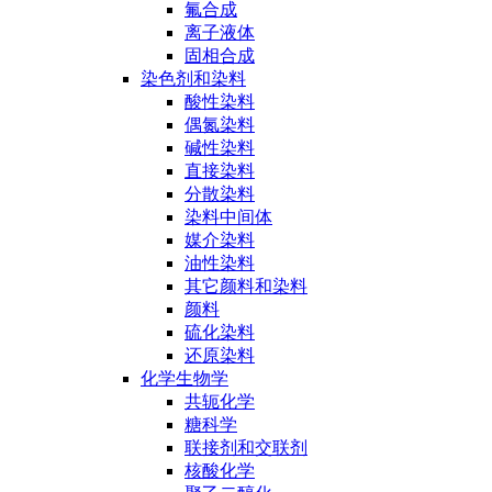
氟合成
离子液体
固相合成
染色剂和染料
酸性染料
偶氮染料
碱性染料
直接染料
分散染料
染料中间体
媒介染料
油性染料
其它颜料和染料
颜料
硫化染料
还原染料
化学生物学
共轭化学
糖科学
联接剂和交联剂
核酸化学