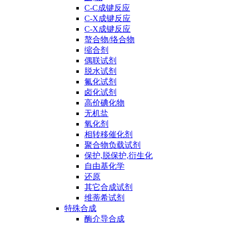
C-C成键反应
C-X成键反应
C-X成键反应
螯合物/络合物
缩合剂
偶联试剂
脱水试剂
氟化试剂
卤化试剂
高价碘化物
无机盐
氧化剂
相转移催化剂
聚合物负载试剂
保护,脱保护,衍生化
自由基化学
还原
其它合成试剂
维蒂希试剂
特殊合成
酶介导合成