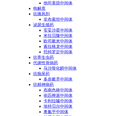
他司美琼中间体
电解质
抗痛风剂
非布索坦中间体
泌尿生殖药
安妥沙星中间体
米拉贝隆中间体
欧司哌米中间体
索拉格龙中间体
托特罗定中间体
抗寄生虫药
代谢性骨病药
马沙骨化醇中间体
抗痴呆药
多奈哌齐中间体
抗精神病药
布南色林中间体
依匹唑派中间体
卡利拉嗪中间体
埃特贝尔中间体
奥氮平中间体