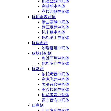
帕潘立酮中间体
利哌酮中间体
齐拉西酮中间体
抗帕金森药物
伊曲茶碱中间体
罗匹尼罗中间体
托卡朋中间体
托扎纳丁中间体
抗焦虑药
沙瑞度坦中间体
皮肤科药剂
奥维匹坦中间体
他扎罗汀中间体
抗炎药
依托考昔中间体
利克飞龙中间体
美洛昔康中间体
美沙拉嗪中间体
帕马考昔中间体
罗非昔布中间体
止痛剂
比西发啶中间体