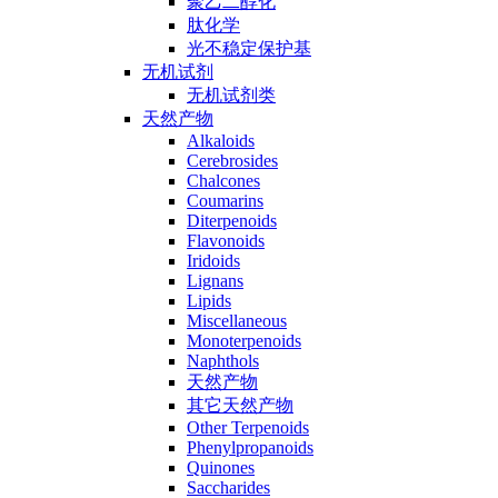
聚乙二醇化
肽化学
光不稳定保护基
无机试剂
无机试剂类
天然产物
Alkaloids
Cerebrosides
Chalcones
Coumarins
Diterpenoids
Flavonoids
Iridoids
Lignans
Lipids
Miscellaneous
Monoterpenoids
Naphthols
天然产物
其它天然产物
Other Terpenoids
Phenylpropanoids
Quinones
Saccharides