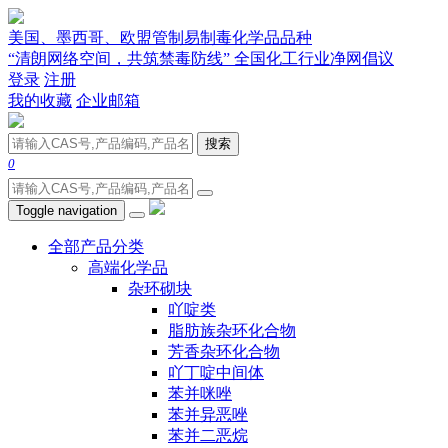
美国、墨西哥、欧盟管制易制毒化学品品种
“清朗网络空间，共筑禁毒防线” 全国化工行业净网倡议
登录
注册
我的收藏
企业邮箱
搜索
0
Toggle navigation
全部产品分类
高端化学品
杂环砌块
吖啶类
脂肪族杂环化合物
芳香杂环化合物
吖丁啶中间体
苯并咪唑
苯并异恶唑
苯并二恶烷