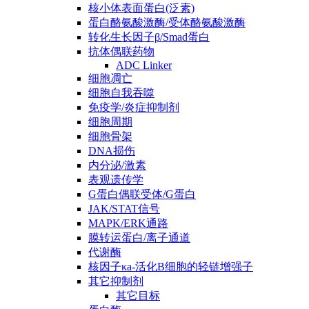
核小体表面蛋白(泛素)
蛋白酪氨酸激酶/受体酪氨酸激酶
转化生长因子β/Smad蛋白
抗体偶联药物
ADC Linker
细胞凋亡
细胞自我吞噬
免疫学/炎症抑制剂
细胞周期
细胞骨架
DNA损伤
内分泌/激素
表观遗传学
G蛋白偶联受体/G蛋白
JAK/STAT信号
MAPK/ERK通路
膜转运蛋白/离子通道
代谢酶
核因子κa-活化B细胞的轻链增强子
其它抑制剂
其它目标