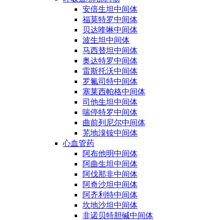
安倍生坦中间体
福莫特罗中间体
贝达喹啉中间体
波生坦中间体
马西替坦中间体
奥达特罗中间体
雷斯托沃中间体
罗氟司特中间体
塞莱西帕格中间体
司他生坦中间体
喘停特罗中间体
曲前列尼尔中间体
芜地溴铵中间体
心血管药
阿布他明中间体
阿曲生坦中间体
阿伐那非中间体
阿奇沙坦中间体
阿齐利特中间体
坎地沙坦中间体
非诺贝特胆碱中间体