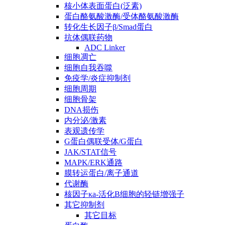
核小体表面蛋白(泛素)
蛋白酪氨酸激酶/受体酪氨酸激酶
转化生长因子β/Smad蛋白
抗体偶联药物
ADC Linker
细胞凋亡
细胞自我吞噬
免疫学/炎症抑制剂
细胞周期
细胞骨架
DNA损伤
内分泌/激素
表观遗传学
G蛋白偶联受体/G蛋白
JAK/STAT信号
MAPK/ERK通路
膜转运蛋白/离子通道
代谢酶
核因子κa-活化B细胞的轻链增强子
其它抑制剂
其它目标