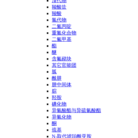
溴代物
羧酸盐
羧酸
氯代物
二氮丙啶
重氮化合物
二氟甲基
酯
醚
含氟砌块
其它官能团
胍
酰肼
肼中间体
腙
羟胺
碘化物
异氰酸酯与异硫氰酸酯
异氰化物
酮
巯基
N-取代琥珀酰亚胺