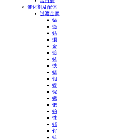
蛋白酶
催化剂及配体
过渡金属
镉
铬
钴
铜
金
铪
铱
铁
锰
钼
镍
铌
锇
钯
铂
铼
铑
钌
钪