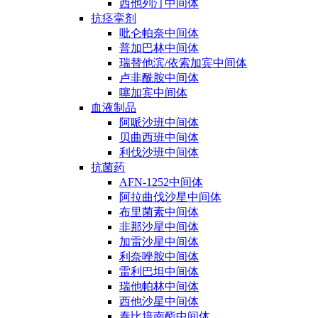
西他列汀中间体
抗痉挛剂
吡仑帕奈中间体
普加巴林中间体
瑞替他滨/依索加宾中间体
卢非酰胺中间体
噻加宾中间体
血液制品
阿哌沙班中间体
贝曲西班中间体
利伐沙班中间体
抗菌药
AFN-1252中间体
阿拉曲伐沙星中间体
布里菌素中间体
非那沙星中间体
加雷沙星中间体
利奈唑胺中间体
雷利巴坦中间体
瑞他帕林中间体
西他沙星中间体
泰比培南酯中间体