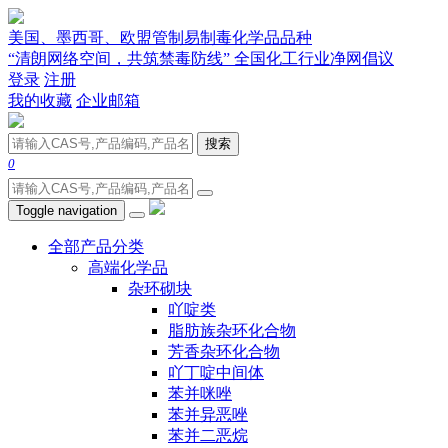
美国、墨西哥、欧盟管制易制毒化学品品种
“清朗网络空间，共筑禁毒防线” 全国化工行业净网倡议
登录
注册
我的收藏
企业邮箱
搜索
0
Toggle navigation
全部产品分类
高端化学品
杂环砌块
吖啶类
脂肪族杂环化合物
芳香杂环化合物
吖丁啶中间体
苯并咪唑
苯并异恶唑
苯并二恶烷