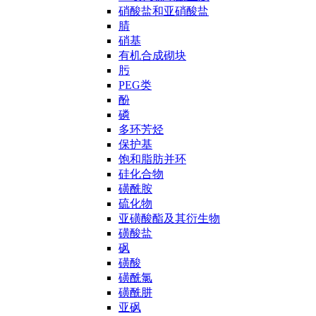
硝酸盐和亚硝酸盐
腈
硝基
有机合成砌块
肟
PEG类
酚
磷
多环芳烃
保护基
饱和脂肪并环
硅化合物
磺酰胺
硫化物
亚磺酸酯及其衍生物
磺酸盐
砜
磺酸
磺酰氯
磺酰肼
亚砜