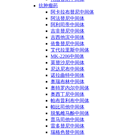
抗肿瘤药
阿卡拉布替尼中间体
阿法替尼中间体
阿利司帝中间体
吉非替尼中间体
吉西他滨中间体
依鲁替尼中间体
艾代拉里斯中间体
MK-2206中间体
莫替沙尼中间体
尼达尼布中间体
诺拉曲特中间体
奥瑞布林中间体
奥特罗内尔中间体
奥西丁尼中间体
帕布昔利布中间体
帕比司他中间体
脱氢雌马酚中间体
普马司他中间体
雷多替尼中间体
瑞格色替中间体