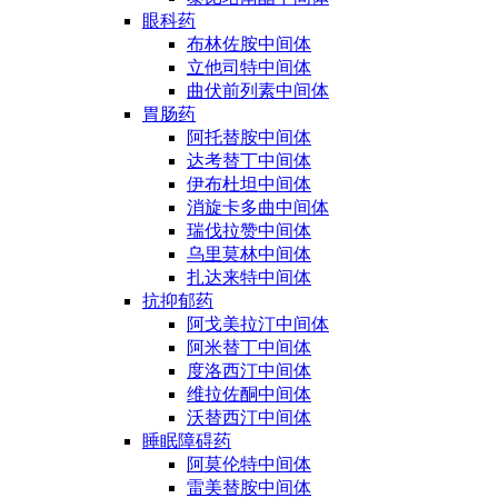
眼科药
布林佐胺中间体
立他司特中间体
曲伏前列素中间体
胃肠药
阿托替胺中间体
达考替丁中间体
伊布杜坦中间体
消旋卡多曲中间体
瑞伐拉赞中间体
乌里莫林中间体
扎达来特中间体
抗抑郁药
阿戈美拉汀中间体
阿米替丁中间体
度洛西汀中间体
维拉佐酮中间体
沃替西汀中间体
睡眠障碍药
阿莫伦特中间体
雷美替胺中间体