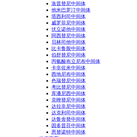
洛昔替尼中间体
他米巴罗汀中间体
塔西利司中间体
威罗菲尼中间体
伏立诺他中间体
阿西替尼中间体
贝林司他中间体
比卡鲁胺中间体
伯舒替尼中间体
丙氨酸布立尼布中间体
卡非佐米中间体
西地尼布中间体
色瑞替尼中间体
考比替尼中间体
库潘尼西中间体
克唑替尼中间体
达拉非尼中间体
达克利司中间体
达鲁舍替中间体
因多昔芬中间体
恩替诺特中间体