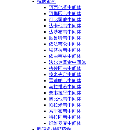
抗病毒药
阿西他滨中间体
阿那匹韦中间体
可比司他中间体
达卡他韦中间体
达沙布韦中间体
度鲁特韦中间体
依法韦仑中间体
埃替拉韦中间体
依曲韦林中间体
法尔达普雷中间体
格佐匹韦中间体
拉米夫定中间体
雷迪帕韦中间体
马拉维若中间体
奈韦拉平中间体
奥比他韦中间体
帕拉米韦中间体
索非布韦中间体
特拉匹韦中间体
维维罗克中间体
呼吸道/肺部药物