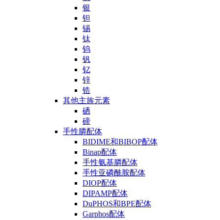
银
钽
锡
钛
钨
钒
钇
锌
锆
其他主族元素
硒
碲
手性膦配体
BIDIME和BIBOP配体
Binap配体
手性氨基膦配体
手性亚磷酰胺配体
DIOP配体
DIPAMP配体
DuPHOS和BPE配体
Garphos配体