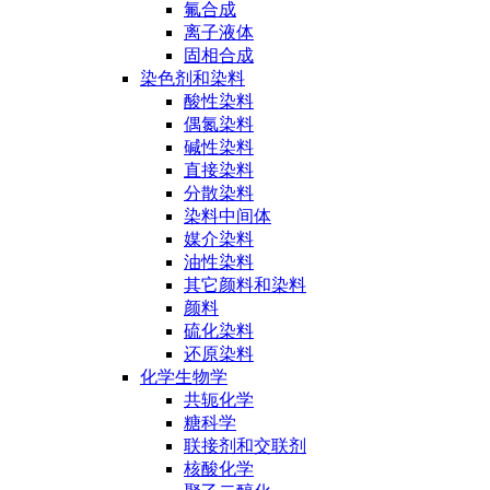
氟合成
离子液体
固相合成
染色剂和染料
酸性染料
偶氮染料
碱性染料
直接染料
分散染料
染料中间体
媒介染料
油性染料
其它颜料和染料
颜料
硫化染料
还原染料
化学生物学
共轭化学
糖科学
联接剂和交联剂
核酸化学