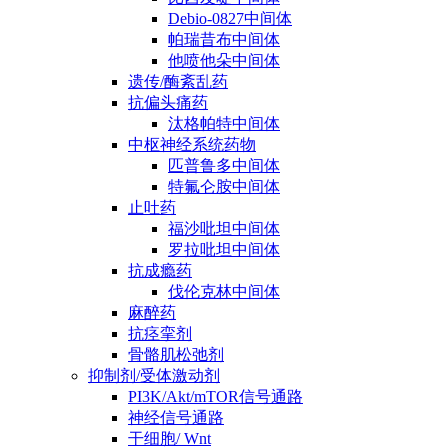
Debio-0827中间体
帕瑞昔布中间体
他喷他朵中间体
遗传/酶紊乱药
抗偏头痛药
汰格帕特中间体
中枢神经系统药物
匹普鲁多中间体
特氟仑胺中间体
止吐药
福沙吡坦中间体
罗拉吡坦中间体
抗成瘾药
伐伦克林中间体
麻醉药
抗痉挛剂
骨骼肌松弛剂
抑制剂/受体激动剂
PI3K/Akt/mTOR信号通路
神经信号通路
干细胞/ Wnt