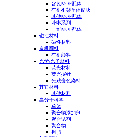
含氮MOF配体
有机框架单体砌块
其他MOF配体
卟啉系列
二维MOF配体
磁性材料
磁性材料
有机颜料
有机颜料
光学/光子材料
荧光材料
荧光探针
光致变色染料
其它材料
其他材料
高分子科学
单体
聚合物添加剂
聚合试剂
聚合物
树脂