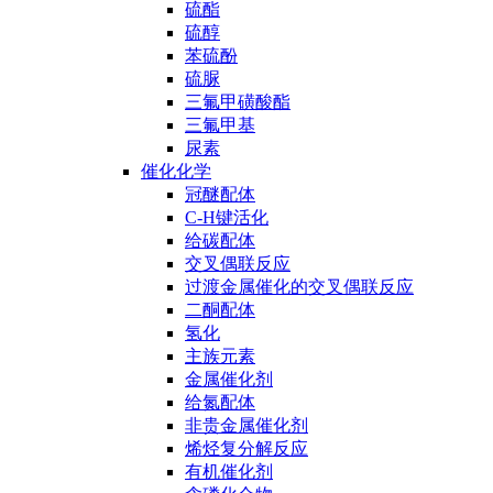
硫酯
硫醇
苯硫酚
硫脲
三氟甲磺酸酯
三氟甲基
尿素
催化化学
冠醚配体
C-H键活化
给碳配体
交叉偶联反应
过渡金属催化的交叉偶联反应
二酮配体
氢化
主族元素
金属催化剂
给氮配体
非贵金属催化剂
烯烃复分解反应
有机催化剂