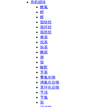
有机砌块
酰氯
醇
醛
脂链烃
脂环烃
脂肪烃
烯基
烷基
炔基
酰胺
脒
胺
酸酐
芳基
叠氮化物
偶氮化合物
苯环化合物
苄溴
苄氯
双