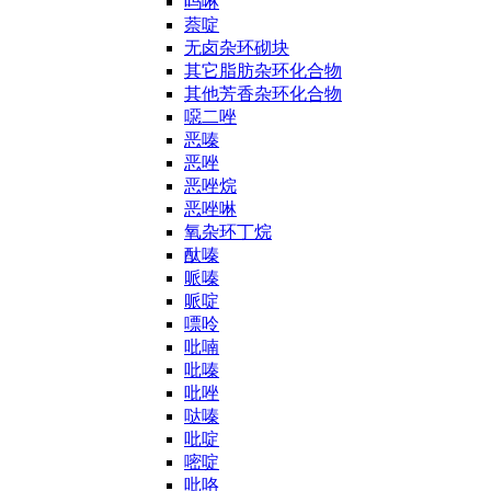
吗啉
萘啶
无卤杂环砌块
其它脂肪杂环化合物
其他芳香杂环化合物
噁二唑
恶嗪
恶唑
恶唑烷
恶唑啉
氧杂环丁烷
酞嗪
哌嗪
哌啶
嘌呤
吡喃
吡嗪
吡唑
哒嗪
吡啶
嘧啶
吡咯