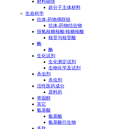
材料砌块
超分子主体材料
生命科学
抗体-药物偶联链
抗体-药物结合物
脱氧核糖核酸/核糖核酸
核苷与核苷酸
酶
酶
生化试剂
生化测定试剂
生物化学及试剂
杀虫剂
杀虫剂
活性医药成分
原料药
类固醇
其它
氨基酸
氨基酸
氨基酸衍生物
多肽