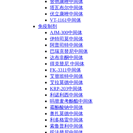
舍他康唑中间体
塔瓦布尔中间体
伏立康唑中间体
VT-1161中间体
免疫制剂
AJM-300中间体
伊特司莫中间体
阿普司特中间体
巴瑞克替尼中间体
达布非酮中间体
得克替尼 中间体
FK-3311中间体
艾替班特中间体
艾拉莫德中间体
KRP-203中间体
利诺利西中间体
吗替麦考酚酯中间体
霉酚酸钠中间体
奥扎莫德中间体
利多格雷中间体
索鲁普利中间体
托法替尼中间体