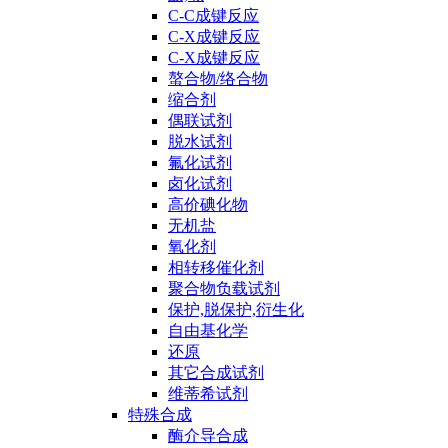
C-C成键反应
C-X成键反应
C-X成键反应
螯合物/络合物
缩合剂
偶联试剂
脱水试剂
氟化试剂
卤化试剂
高价碘化物
无机盐
氧化剂
相转移催化剂
聚合物负载试剂
保护,脱保护,衍生化
自由基化学
还原
其它合成试剂
维蒂希试剂
特殊合成
酶介导合成