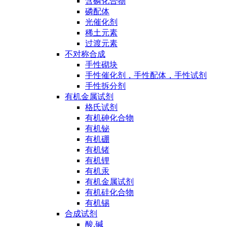
含磷化合物
磷配体
光催化剂
稀土元素
过渡元素
不对称合成
手性砌块
手性催化剂，手性配体，手性试剂
手性拆分剂
有机金属试剂
格氏试剂
有机砷化合物
有机铋
有机硼
有机锗
有机锂
有机汞
有机金属试剂
有机硅化合物
有机锡
合成试剂
酸,碱