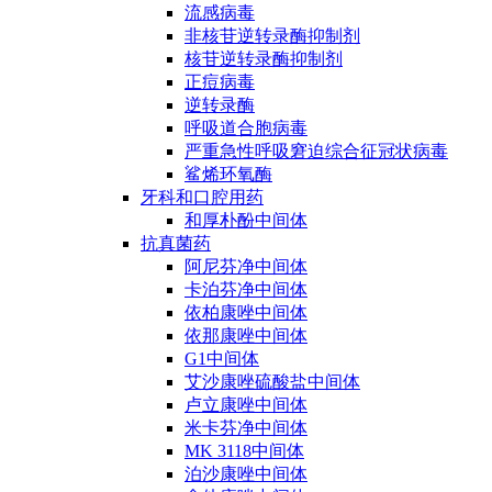
流感病毒
非核苷逆转录酶抑制剂
核苷逆转录酶抑制剂
正痘病毒
逆转录酶
呼吸道合胞病毒
严重急性呼吸窘迫综合征冠状病毒
鲨烯环氧酶
牙科和口腔用药
和厚朴酚中间体
抗真菌药
阿尼芬净中间体
卡泊芬净中间体
依柏康唑中间体
依那康唑中间体
G1中间体
艾沙康唑硫酸盐中间体
卢立康唑中间体
米卡芬净中间体
MK 3118中间体
泊沙康唑中间体