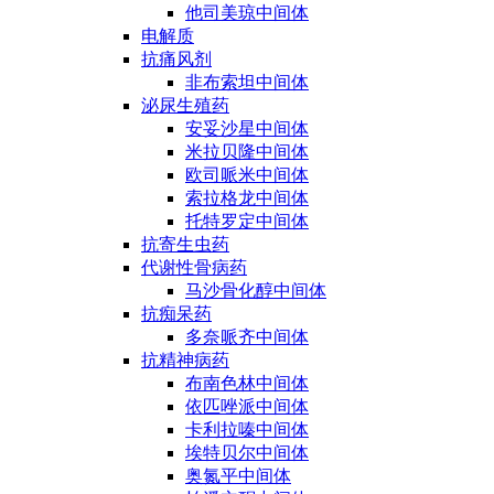
他司美琼中间体
电解质
抗痛风剂
非布索坦中间体
泌尿生殖药
安妥沙星中间体
米拉贝隆中间体
欧司哌米中间体
索拉格龙中间体
托特罗定中间体
抗寄生虫药
代谢性骨病药
马沙骨化醇中间体
抗痴呆药
多奈哌齐中间体
抗精神病药
布南色林中间体
依匹唑派中间体
卡利拉嗪中间体
埃特贝尔中间体
奥氮平中间体