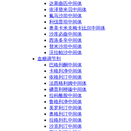
达塞曲匹中间体
依泽替米贝中间体
氟马沙坦中间体
利伐普坦中间体
奥美卡米夫梅卡比尔中间体
沙库必曲中间体
西洛多辛中间体
替米沙坦中间体
沃拉帕沙中间体
血糖调节剂
巴格列酮中间体
卡格列净中间体
依格列汀中间体
法西格利姆中间体
碘普利唑嗪中间体
拉科酰胺中间体
鲁格列净中间体
美罗利汀中间体
奥格列汀中间体
拉格列扎中间体
沙克列汀中间体