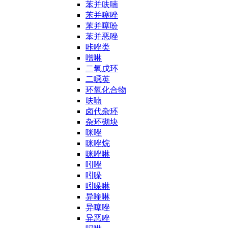
苯并呋喃
苯并噻唑
苯并噻吩
苯并恶唑
咔唑类
噌啉
二氧戊环
二噁英
环氧化合物
呋喃
卤代杂环
杂环砌块
咪唑
咪唑烷
咪唑啉
吲唑
吲哚
吲哚啉
异喹啉
异噻唑
异恶唑