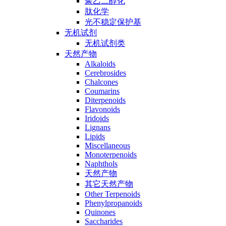
聚乙二醇化
肽化学
光不稳定保护基
无机试剂
无机试剂类
天然产物
Alkaloids
Cerebrosides
Chalcones
Coumarins
Diterpenoids
Flavonoids
Iridoids
Lignans
Lipids
Miscellaneous
Monoterpenoids
Naphthols
天然产物
其它天然产物
Other Terpenoids
Phenylpropanoids
Quinones
Saccharides