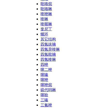
吡咯烷
吡咯啉
喹唑啉
喹啉
喹喔啉
奎尼丁
螺环
其它结构
四氢呋喃
四氢异喹啉
四氢吡喃
四氢喹啉
四唑
噻二唑
噻嗪
噻唑
噻唑烷
硫代吗啉
噻吩
三嗪
三氮唑