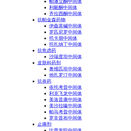
帕潘立酮中间体
利哌酮中间体
齐拉西酮中间体
抗帕金森药物
伊曲茶碱中间体
罗匹尼罗中间体
托卡朋中间体
托扎纳丁中间体
抗焦虑药
沙瑞度坦中间体
皮肤科药剂
奥维匹坦中间体
他扎罗汀中间体
抗炎药
依托考昔中间体
利克飞龙中间体
美洛昔康中间体
美沙拉嗪中间体
帕马考昔中间体
罗非昔布中间体
止痛剂
比西发啶中间体