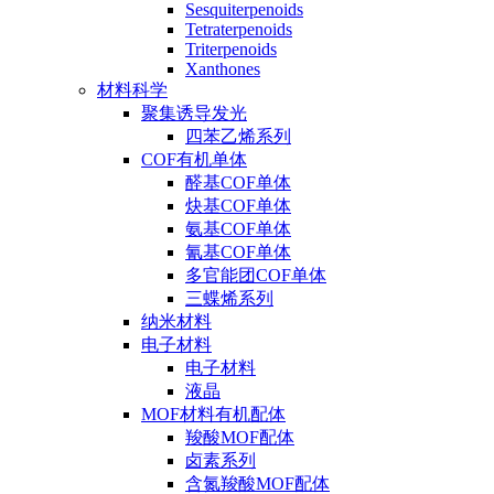
Sesquiterpenoids
Tetraterpenoids
Triterpenoids
Xanthones
材料科学
聚集诱导发光
四苯乙烯系列
COF有机单体
醛基COF单体
炔基COF单体
氨基COF单体
氰基COF单体
多官能团COF单体
三蝶烯系列
纳米材料
电子材料
电子材料
液晶
MOF材料有机配体
羧酸MOF配体
卤素系列
含氮羧酸MOF配体