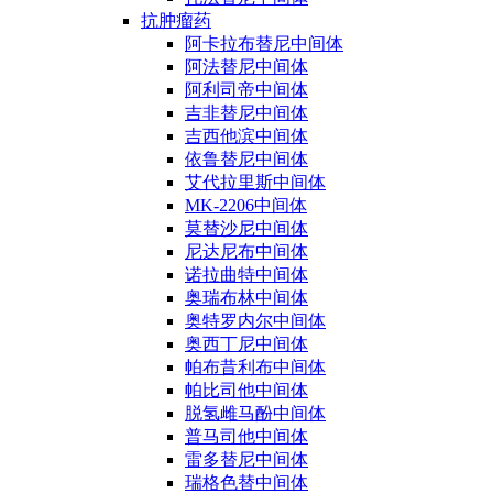
抗肿瘤药
阿卡拉布替尼中间体
阿法替尼中间体
阿利司帝中间体
吉非替尼中间体
吉西他滨中间体
依鲁替尼中间体
艾代拉里斯中间体
MK-2206中间体
莫替沙尼中间体
尼达尼布中间体
诺拉曲特中间体
奥瑞布林中间体
奥特罗内尔中间体
奥西丁尼中间体
帕布昔利布中间体
帕比司他中间体
脱氢雌马酚中间体
普马司他中间体
雷多替尼中间体
瑞格色替中间体