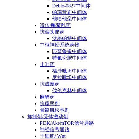
Debio-0827中间体
帕瑞昔布中间体
他喷他朵中间体
遗传/酶紊乱药
抗偏头痛药
汰格帕特中间体
中枢神经系统药物
匹普鲁多中间体
特氟仑胺中间体
止吐药
福沙吡坦中间体
罗拉吡坦中间体
抗成瘾药
伐伦克林中间体
麻醉药
抗痉挛剂
骨骼肌松弛剂
抑制剂/受体激动剂
PI3K/Akt/mTOR信号通路
神经信号通路
干细胞/ Wnt