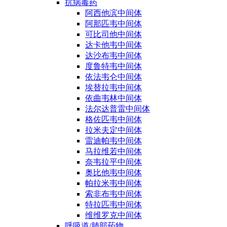
抗病毒药
阿西他滨中间体
阿那匹韦中间体
可比司他中间体
达卡他韦中间体
达沙布韦中间体
度鲁特韦中间体
依法韦仑中间体
埃替拉韦中间体
依曲韦林中间体
法尔达普雷中间体
格佐匹韦中间体
拉米夫定中间体
雷迪帕韦中间体
马拉维若中间体
奈韦拉平中间体
奥比他韦中间体
帕拉米韦中间体
索非布韦中间体
特拉匹韦中间体
维维罗克中间体
呼吸道/肺部药物