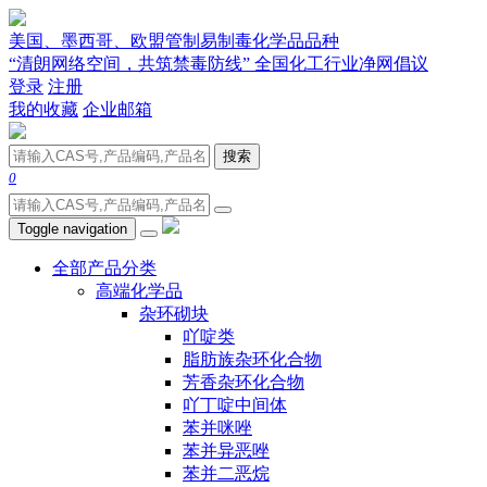
美国、墨西哥、欧盟管制易制毒化学品品种
“清朗网络空间，共筑禁毒防线” 全国化工行业净网倡议
登录
注册
我的收藏
企业邮箱
搜索
0
Toggle navigation
全部产品分类
高端化学品
杂环砌块
吖啶类
脂肪族杂环化合物
芳香杂环化合物
吖丁啶中间体
苯并咪唑
苯并异恶唑
苯并二恶烷