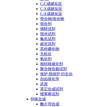
C-C成键反应
C-X成键反应
C-X成键反应
螯合物/络合物
缩合剂
偶联试剂
脱水试剂
氟化试剂
卤化试剂
高价碘化物
无机盐
氧化剂
相转移催化剂
聚合物负载试剂
保护,脱保护,衍生化
自由基化学
还原
其它合成试剂
维蒂希试剂
特殊合成
酶介导合成