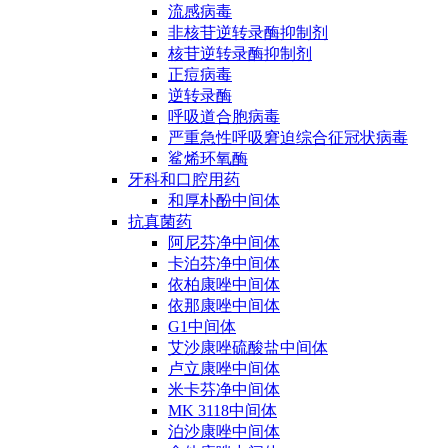
流感病毒
非核苷逆转录酶抑制剂
核苷逆转录酶抑制剂
正痘病毒
逆转录酶
呼吸道合胞病毒
严重急性呼吸窘迫综合征冠状病毒
鲨烯环氧酶
牙科和口腔用药
和厚朴酚中间体
抗真菌药
阿尼芬净中间体
卡泊芬净中间体
依柏康唑中间体
依那康唑中间体
G1中间体
艾沙康唑硫酸盐中间体
卢立康唑中间体
米卡芬净中间体
MK 3118中间体
泊沙康唑中间体