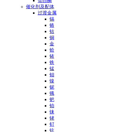
蛋白酶
催化剂及配体
过渡金属
镉
铬
钴
铜
金
铪
铱
铁
锰
钼
镍
铌
锇
钯
铂
铼
铑
钌
钪