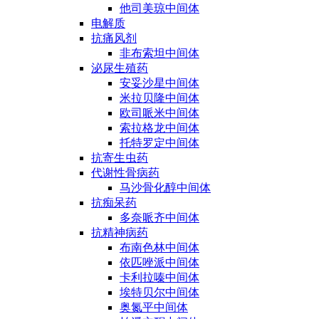
他司美琼中间体
电解质
抗痛风剂
非布索坦中间体
泌尿生殖药
安妥沙星中间体
米拉贝隆中间体
欧司哌米中间体
索拉格龙中间体
托特罗定中间体
抗寄生虫药
代谢性骨病药
马沙骨化醇中间体
抗痴呆药
多奈哌齐中间体
抗精神病药
布南色林中间体
依匹唑派中间体
卡利拉嗪中间体
埃特贝尔中间体
奥氮平中间体