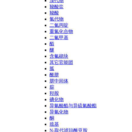
溴代物
羧酸盐
羧酸
氯代物
二氮丙啶
重氮化合物
二氟甲基
酯
醚
含氟砌块
其它官能团
胍
酰肼
肼中间体
腙
羟胺
碘化物
异氰酸酯与异硫氰酸酯
异氰化物
酮
巯基
N-取代琥珀酰亚胺