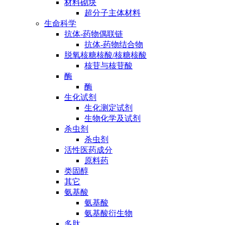
材料砌块
超分子主体材料
生命科学
抗体-药物偶联链
抗体-药物结合物
脱氧核糖核酸/核糖核酸
核苷与核苷酸
酶
酶
生化试剂
生化测定试剂
生物化学及试剂
杀虫剂
杀虫剂
活性医药成分
原料药
类固醇
其它
氨基酸
氨基酸
氨基酸衍生物
多肽