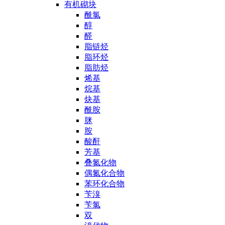
有机砌块
酰氯
醇
醛
脂链烃
脂环烃
脂肪烃
烯基
烷基
炔基
酰胺
脒
胺
酸酐
芳基
叠氮化物
偶氮化合物
苯环化合物
苄溴
苄氯
双