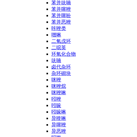
苯并呋喃
苯并噻唑
苯并噻吩
苯并恶唑
咔唑类
噌啉
二氧戊环
二噁英
环氧化合物
呋喃
卤代杂环
杂环砌块
咪唑
咪唑烷
咪唑啉
吲唑
吲哚
吲哚啉
异喹啉
异噻唑
异恶唑