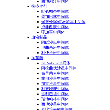
西他列汀中间体
抗痉挛剂
吡仑帕奈中间体
普加巴林中间体
瑞替他滨/依索加宾中间体
卢非酰胺中间体
噻加宾中间体
血液制品
阿哌沙班中间体
贝曲西班中间体
利伐沙班中间体
抗菌药
AFN-1252中间体
阿拉曲伐沙星中间体
布里菌素中间体
非那沙星中间体
加雷沙星中间体
利奈唑胺中间体
雷利巴坦中间体
瑞他帕林中间体
西他沙星中间体
泰比培南酯中间体