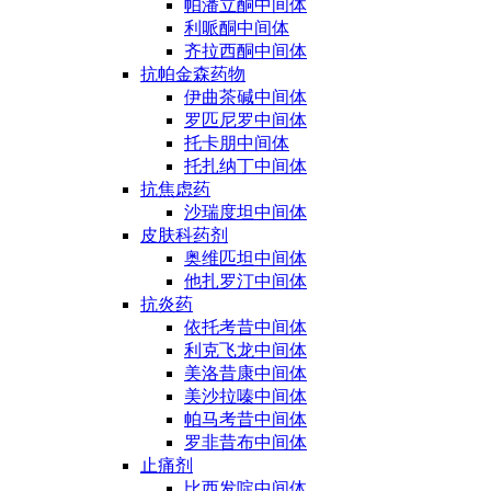
帕潘立酮中间体
利哌酮中间体
齐拉西酮中间体
抗帕金森药物
伊曲茶碱中间体
罗匹尼罗中间体
托卡朋中间体
托扎纳丁中间体
抗焦虑药
沙瑞度坦中间体
皮肤科药剂
奥维匹坦中间体
他扎罗汀中间体
抗炎药
依托考昔中间体
利克飞龙中间体
美洛昔康中间体
美沙拉嗪中间体
帕马考昔中间体
罗非昔布中间体
止痛剂
比西发啶中间体