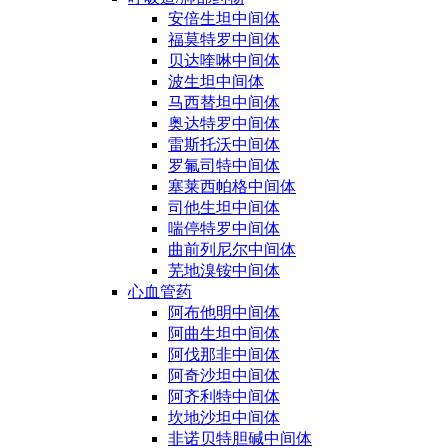
安倍生坦中间体
福莫特罗中间体
贝达喹啉中间体
波生坦中间体
马西替坦中间体
奥达特罗中间体
雷斯托沃中间体
罗氟司特中间体
塞莱西帕格中间体
司他生坦中间体
喘停特罗中间体
曲前列尼尔中间体
芜地溴铵中间体
心血管药
阿布他明中间体
阿曲生坦中间体
阿伐那非中间体
阿奇沙坦中间体
阿齐利特中间体
坎地沙坦中间体
非诺贝特胆碱中间体