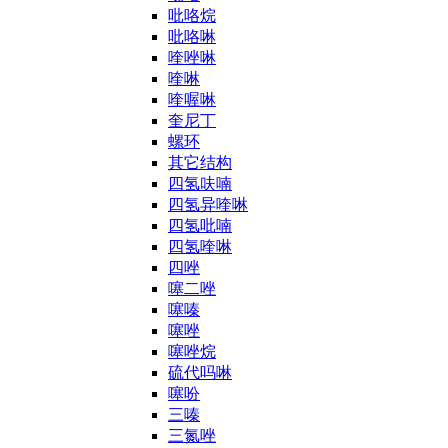
吡咯烷
吡咯啉
喹唑啉
喹啉
喹喔啉
奎尼丁
螺环
其它结构
四氢呋喃
四氢异喹啉
四氢吡喃
四氢喹啉
四唑
噻二唑
噻嗪
噻唑
噻唑烷
硫代吗啉
噻吩
三嗪
三氮唑