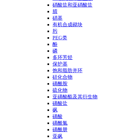
硝酸盐和亚硝酸盐
腈
硝基
有机合成砌块
肟
PEG类
酚
磷
多环芳烃
保护基
饱和脂肪并环
硅化合物
磺酰胺
硫化物
亚磺酸酯及其衍生物
磺酸盐
砜
磺酸
磺酰氯
磺酰肼
亚砜