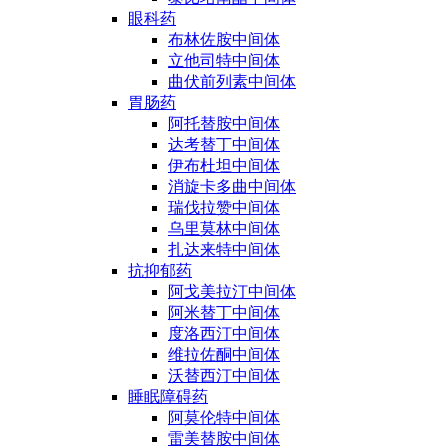
眼科药
布林佐胺中间体
立他司特中间体
曲伏前列素中间体
胃肠药
阿托替胺中间体
达考替丁中间体
伊布杜坦中间体
消旋卡多曲中间体
瑞伐拉赞中间体
乌里莫林中间体
扎达来特中间体
抗抑郁药
阿戈美拉汀中间体
阿米替丁中间体
度洛西汀中间体
维拉佐酮中间体
沃替西汀中间体
睡眠障碍药
阿莫伦特中间体
雷美替胺中间体