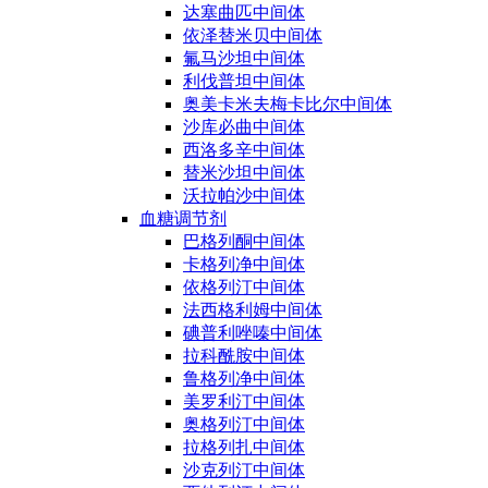
达塞曲匹中间体
依泽替米贝中间体
氟马沙坦中间体
利伐普坦中间体
奥美卡米夫梅卡比尔中间体
沙库必曲中间体
西洛多辛中间体
替米沙坦中间体
沃拉帕沙中间体
血糖调节剂
巴格列酮中间体
卡格列净中间体
依格列汀中间体
法西格利姆中间体
碘普利唑嗪中间体
拉科酰胺中间体
鲁格列净中间体
美罗利汀中间体
奥格列汀中间体
拉格列扎中间体
沙克列汀中间体