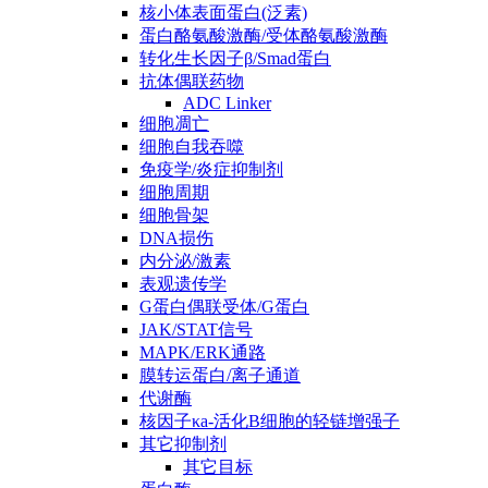
核小体表面蛋白(泛素)
蛋白酪氨酸激酶/受体酪氨酸激酶
转化生长因子β/Smad蛋白
抗体偶联药物
ADC Linker
细胞凋亡
细胞自我吞噬
免疫学/炎症抑制剂
细胞周期
细胞骨架
DNA损伤
内分泌/激素
表观遗传学
G蛋白偶联受体/G蛋白
JAK/STAT信号
MAPK/ERK通路
膜转运蛋白/离子通道
代谢酶
核因子κa-活化B细胞的轻链增强子
其它抑制剂
其它目标