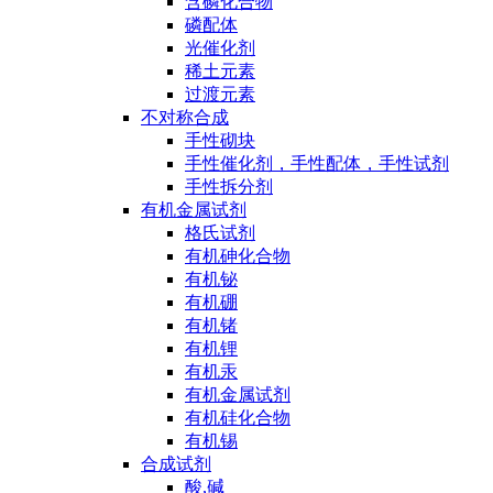
含磷化合物
磷配体
光催化剂
稀土元素
过渡元素
不对称合成
手性砌块
手性催化剂，手性配体，手性试剂
手性拆分剂
有机金属试剂
格氏试剂
有机砷化合物
有机铋
有机硼
有机锗
有机锂
有机汞
有机金属试剂
有机硅化合物
有机锡
合成试剂
酸,碱