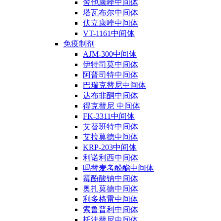
舍他康唑中间体
塔瓦布尔中间体
伏立康唑中间体
VT-1161中间体
免疫制剂
AJM-300中间体
伊特司莫中间体
阿普司特中间体
巴瑞克替尼中间体
达布非酮中间体
得克替尼 中间体
FK-3311中间体
艾替班特中间体
艾拉莫德中间体
KRP-203中间体
利诺利西中间体
吗替麦考酚酯中间体
霉酚酸钠中间体
奥扎莫德中间体
利多格雷中间体
索鲁普利中间体
托法替尼中间体