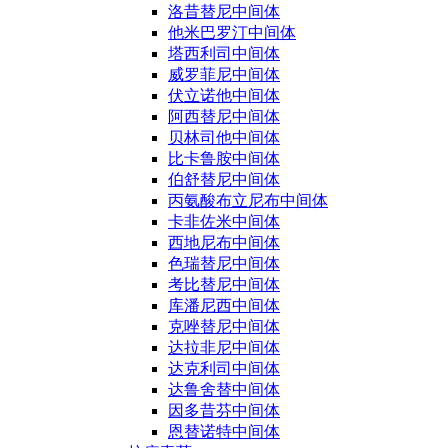
洛昔替尼中间体
他米巴罗汀中间体
塔西利司中间体
威罗菲尼中间体
伏立诺他中间体
阿西替尼中间体
贝林司他中间体
比卡鲁胺中间体
伯舒替尼中间体
丙氨酸布立尼布中间体
卡非佐米中间体
西地尼布中间体
色瑞替尼中间体
考比替尼中间体
库潘尼西中间体
克唑替尼中间体
达拉非尼中间体
达克利司中间体
达鲁舍替中间体
因多昔芬中间体
恩替诺特中间体