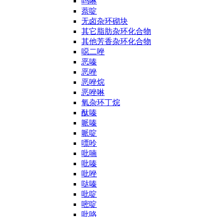
吗啉
萘啶
无卤杂环砌块
其它脂肪杂环化合物
其他芳香杂环化合物
噁二唑
恶嗪
恶唑
恶唑烷
恶唑啉
氧杂环丁烷
酞嗪
哌嗪
哌啶
嘌呤
吡喃
吡嗪
吡唑
哒嗪
吡啶
嘧啶
吡咯