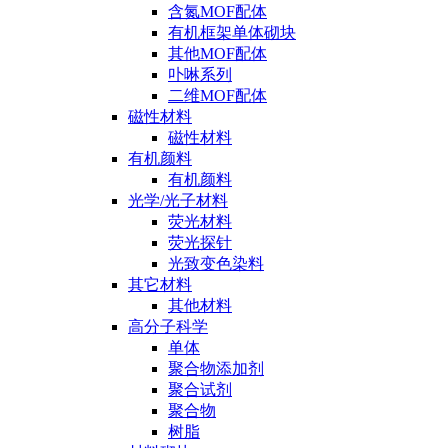
含氮MOF配体
有机框架单体砌块
其他MOF配体
卟啉系列
二维MOF配体
磁性材料
磁性材料
有机颜料
有机颜料
光学/光子材料
荧光材料
荧光探针
光致变色染料
其它材料
其他材料
高分子科学
单体
聚合物添加剂
聚合试剂
聚合物
树脂