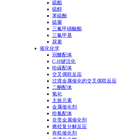
硫酯
硫醇
苯硫酚
硫脲
三氟甲磺酸酯
三氟甲基
尿素
催化化学
冠醚配体
C-H键活化
给碳配体
交叉偶联反应
过渡金属催化的交叉偶联反应
二酮配体
氢化
主族元素
金属催化剂
给氮配体
非贵金属催化剂
烯烃复分解反应
有机催化剂