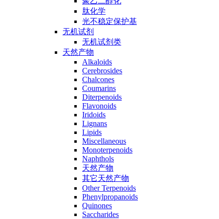
聚乙二醇化
肽化学
光不稳定保护基
无机试剂
无机试剂类
天然产物
Alkaloids
Cerebrosides
Chalcones
Coumarins
Diterpenoids
Flavonoids
Iridoids
Lignans
Lipids
Miscellaneous
Monoterpenoids
Naphthols
天然产物
其它天然产物
Other Terpenoids
Phenylpropanoids
Quinones
Saccharides