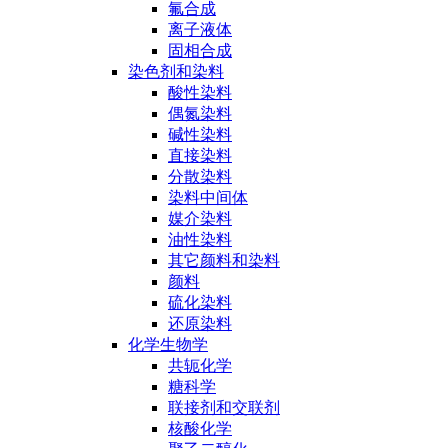
氟合成
离子液体
固相合成
染色剂和染料
酸性染料
偶氮染料
碱性染料
直接染料
分散染料
染料中间体
媒介染料
油性染料
其它颜料和染料
颜料
硫化染料
还原染料
化学生物学
共轭化学
糖科学
联接剂和交联剂
核酸化学