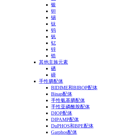
银
钽
锡
钛
钨
钒
钇
锌
锆
其他主族元素
硒
碲
手性膦配体
BIDIME和BIBOP配体
Binap配体
手性氨基膦配体
手性亚磷酰胺配体
DIOP配体
DIPAMP配体
DuPHOS和BPE配体
Garphos配体