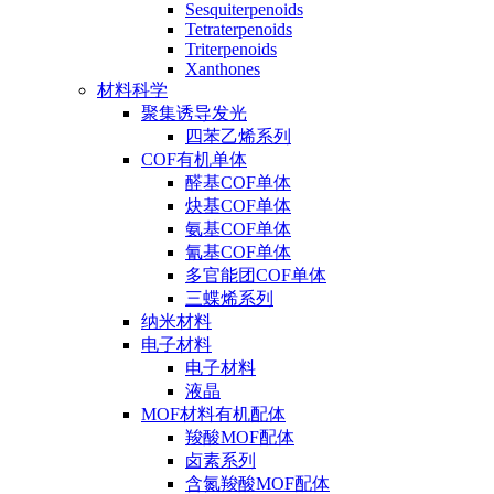
Sesquiterpenoids
Tetraterpenoids
Triterpenoids
Xanthones
材料科学
聚集诱导发光
四苯乙烯系列
COF有机单体
醛基COF单体
炔基COF单体
氨基COF单体
氰基COF单体
多官能团COF单体
三蝶烯系列
纳米材料
电子材料
电子材料
液晶
MOF材料有机配体
羧酸MOF配体
卤素系列
含氮羧酸MOF配体