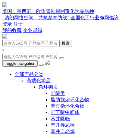
美国、墨西哥、欧盟管制易制毒化学品品种
“清朗网络空间，共筑禁毒防线” 全国化工行业净网倡议
登录
注册
我的收藏
企业邮箱
搜索
0
Toggle navigation
全部产品分类
高端化学品
杂环砌块
吖啶类
脂肪族杂环化合物
芳香杂环化合物
吖丁啶中间体
苯并咪唑
苯并异恶唑
苯并二恶烷