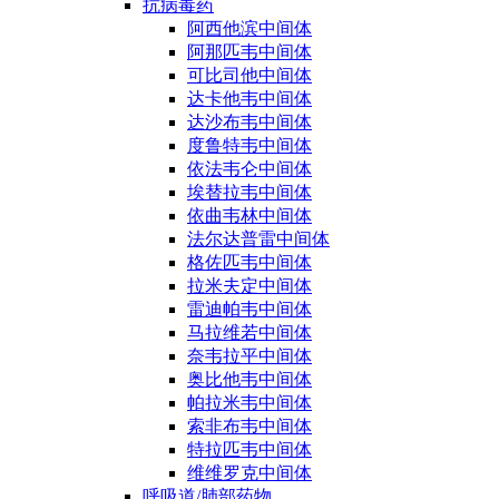
抗病毒药
阿西他滨中间体
阿那匹韦中间体
可比司他中间体
达卡他韦中间体
达沙布韦中间体
度鲁特韦中间体
依法韦仑中间体
埃替拉韦中间体
依曲韦林中间体
法尔达普雷中间体
格佐匹韦中间体
拉米夫定中间体
雷迪帕韦中间体
马拉维若中间体
奈韦拉平中间体
奥比他韦中间体
帕拉米韦中间体
索非布韦中间体
特拉匹韦中间体
维维罗克中间体
呼吸道/肺部药物