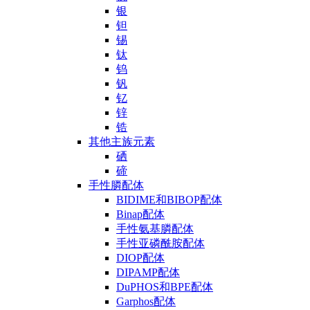
银
钽
锡
钛
钨
钒
钇
锌
锆
其他主族元素
硒
碲
手性膦配体
BIDIME和BIBOP配体
Binap配体
手性氨基膦配体
手性亚磷酰胺配体
DIOP配体
DIPAMP配体
DuPHOS和BPE配体
Garphos配体