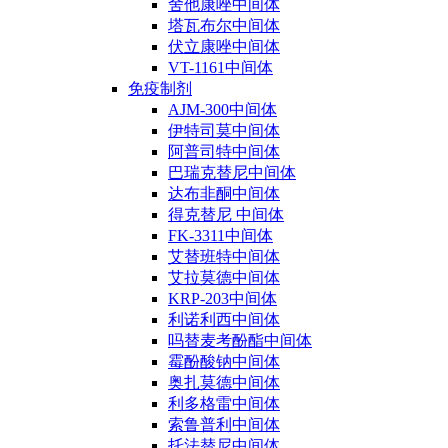
舍他康唑中间体
塔瓦布尔中间体
伏立康唑中间体
VT-1161中间体
免疫制剂
AJM-300中间体
伊特司莫中间体
阿普司特中间体
巴瑞克替尼中间体
达布非酮中间体
得克替尼 中间体
FK-3311中间体
艾替班特中间体
艾拉莫德中间体
KRP-203中间体
利诺利西中间体
吗替麦考酚酯中间体
霉酚酸钠中间体
奥扎莫德中间体
利多格雷中间体
索鲁普利中间体
托法替尼中间体