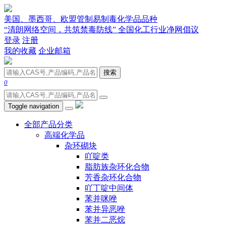
美国、墨西哥、欧盟管制易制毒化学品品种
“清朗网络空间，共筑禁毒防线” 全国化工行业净网倡议
登录
注册
我的收藏
企业邮箱
搜索
0
Toggle navigation
全部产品分类
高端化学品
杂环砌块
吖啶类
脂肪族杂环化合物
芳香杂环化合物
吖丁啶中间体
苯并咪唑
苯并异恶唑
苯并二恶烷