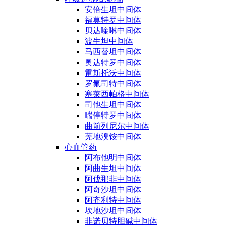
安倍生坦中间体
福莫特罗中间体
贝达喹啉中间体
波生坦中间体
马西替坦中间体
奥达特罗中间体
雷斯托沃中间体
罗氟司特中间体
塞莱西帕格中间体
司他生坦中间体
喘停特罗中间体
曲前列尼尔中间体
芜地溴铵中间体
心血管药
阿布他明中间体
阿曲生坦中间体
阿伐那非中间体
阿奇沙坦中间体
阿齐利特中间体
坎地沙坦中间体
非诺贝特胆碱中间体