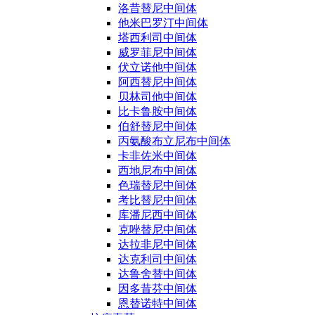
洛昔替尼中间体
他米巴罗汀中间体
塔西利司中间体
威罗菲尼中间体
伏立诺他中间体
阿西替尼中间体
贝林司他中间体
比卡鲁胺中间体
伯舒替尼中间体
丙氨酸布立尼布中间体
卡非佐米中间体
西地尼布中间体
色瑞替尼中间体
考比替尼中间体
库潘尼西中间体
克唑替尼中间体
达拉非尼中间体
达克利司中间体
达鲁舍替中间体
因多昔芬中间体
恩替诺特中间体