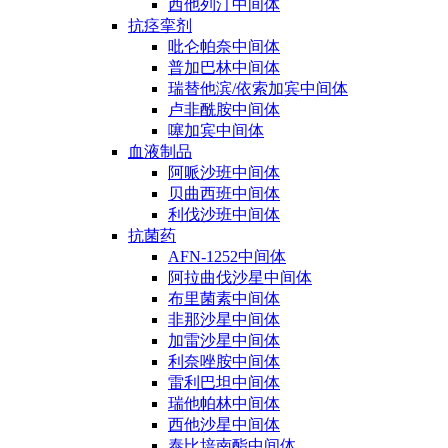
西他列汀中间体
抗痉挛剂
吡仑帕奈中间体
普加巴林中间体
瑞替他滨/依索加宾中间体
卢非酰胺中间体
噻加宾中间体
血液制品
阿哌沙班中间体
贝曲西班中间体
利伐沙班中间体
抗菌药
AFN-1252中间体
阿拉曲伐沙星中间体
布里菌素中间体
非那沙星中间体
加雷沙星中间体
利奈唑胺中间体
雷利巴坦中间体
瑞他帕林中间体
西他沙星中间体
泰比培南酯中间体