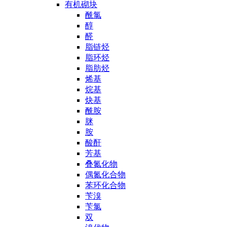
有机砌块
酰氯
醇
醛
脂链烃
脂环烃
脂肪烃
烯基
烷基
炔基
酰胺
脒
胺
酸酐
芳基
叠氮化物
偶氮化合物
苯环化合物
苄溴
苄氯
双