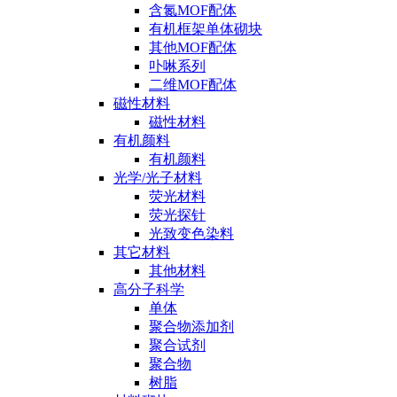
含氮MOF配体
有机框架单体砌块
其他MOF配体
卟啉系列
二维MOF配体
磁性材料
磁性材料
有机颜料
有机颜料
光学/光子材料
荧光材料
荧光探针
光致变色染料
其它材料
其他材料
高分子科学
单体
聚合物添加剂
聚合试剂
聚合物
树脂