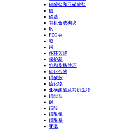
硝酸盐和亚硝酸盐
腈
硝基
有机合成砌块
肟
PEG类
酚
磷
多环芳烃
保护基
饱和脂肪并环
硅化合物
磺酰胺
硫化物
亚磺酸酯及其衍生物
磺酸盐
砜
磺酸
磺酰氯
磺酰肼
亚砜