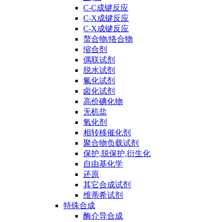
C-C成键反应
C-X成键反应
C-X成键反应
螯合物/络合物
缩合剂
偶联试剂
脱水试剂
氟化试剂
卤化试剂
高价碘化物
无机盐
氧化剂
相转移催化剂
聚合物负载试剂
保护,脱保护,衍生化
自由基化学
还原
其它合成试剂
维蒂希试剂
特殊合成
酶介导合成