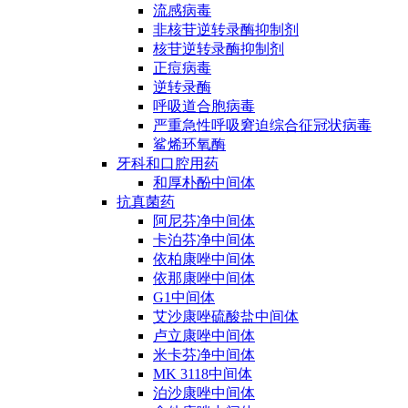
流感病毒
非核苷逆转录酶抑制剂
核苷逆转录酶抑制剂
正痘病毒
逆转录酶
呼吸道合胞病毒
严重急性呼吸窘迫综合征冠状病毒
鲨烯环氧酶
牙科和口腔用药
和厚朴酚中间体
抗真菌药
阿尼芬净中间体
卡泊芬净中间体
依柏康唑中间体
依那康唑中间体
G1中间体
艾沙康唑硫酸盐中间体
卢立康唑中间体
米卡芬净中间体
MK 3118中间体
泊沙康唑中间体