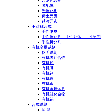
含磷化合物
磷配体
光催化剂
稀土元素
过渡元素
不对称合成
手性砌块
手性催化剂，手性配体，手性试剂
手性拆分剂
有机金属试剂
格氏试剂
有机砷化合物
有机铋
有机硼
有机锗
有机锂
有机汞
有机金属试剂
有机硅化合物
有机锡
合成试剂
酸,碱