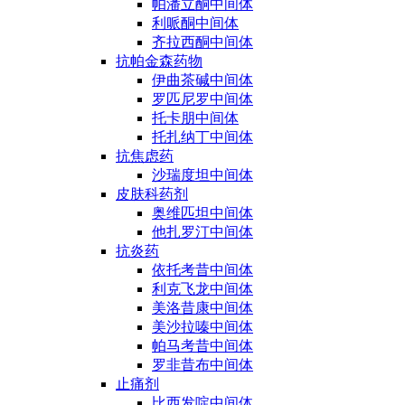
帕潘立酮中间体
利哌酮中间体
齐拉西酮中间体
抗帕金森药物
伊曲茶碱中间体
罗匹尼罗中间体
托卡朋中间体
托扎纳丁中间体
抗焦虑药
沙瑞度坦中间体
皮肤科药剂
奥维匹坦中间体
他扎罗汀中间体
抗炎药
依托考昔中间体
利克飞龙中间体
美洛昔康中间体
美沙拉嗪中间体
帕马考昔中间体
罗非昔布中间体
止痛剂
比西发啶中间体