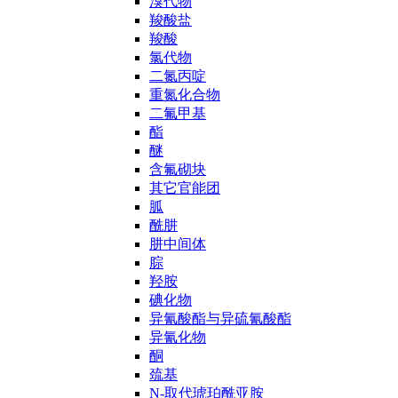
溴代物
羧酸盐
羧酸
氯代物
二氮丙啶
重氮化合物
二氟甲基
酯
醚
含氟砌块
其它官能团
胍
酰肼
肼中间体
腙
羟胺
碘化物
异氰酸酯与异硫氰酸酯
异氰化物
酮
巯基
N-取代琥珀酰亚胺