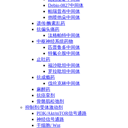
Debio-0827中间体
帕瑞昔布中间体
他喷他朵中间体
遗传/酶紊乱药
抗偏头痛药
汰格帕特中间体
中枢神经系统药物
匹普鲁多中间体
特氟仑胺中间体
止吐药
福沙吡坦中间体
罗拉吡坦中间体
抗成瘾药
伐伦克林中间体
麻醉药
抗痉挛剂
骨骼肌松弛剂
抑制剂/受体激动剂
PI3K/Akt/mTOR信号通路
神经信号通路
干细胞/ Wnt