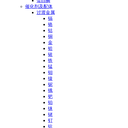
蛋白酶
催化剂及配体
过渡金属
镉
铬
钴
铜
金
铪
铱
铁
锰
钼
镍
铌
锇
钯
铂
铼
铑
钌
钪