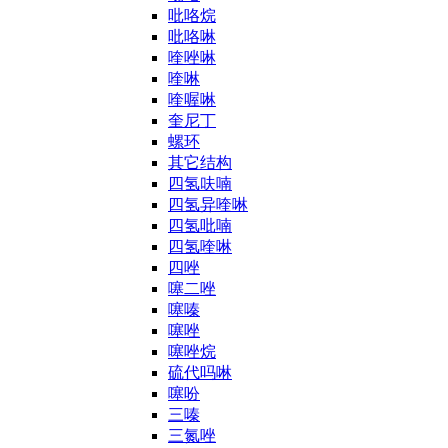
吡咯烷
吡咯啉
喹唑啉
喹啉
喹喔啉
奎尼丁
螺环
其它结构
四氢呋喃
四氢异喹啉
四氢吡喃
四氢喹啉
四唑
噻二唑
噻嗪
噻唑
噻唑烷
硫代吗啉
噻吩
三嗪
三氮唑