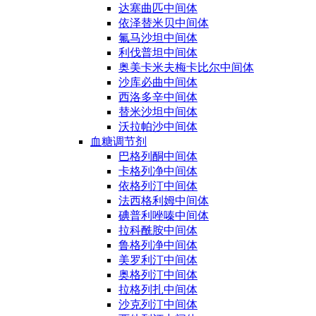
达塞曲匹中间体
依泽替米贝中间体
氟马沙坦中间体
利伐普坦中间体
奥美卡米夫梅卡比尔中间体
沙库必曲中间体
西洛多辛中间体
替米沙坦中间体
沃拉帕沙中间体
血糖调节剂
巴格列酮中间体
卡格列净中间体
依格列汀中间体
法西格利姆中间体
碘普利唑嗪中间体
拉科酰胺中间体
鲁格列净中间体
美罗利汀中间体
奥格列汀中间体
拉格列扎中间体
沙克列汀中间体