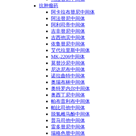
抗肿瘤药
阿卡拉布替尼中间体
阿法替尼中间体
阿利司帝中间体
吉非替尼中间体
吉西他滨中间体
依鲁替尼中间体
艾代拉里斯中间体
MK-2206中间体
莫替沙尼中间体
尼达尼布中间体
诺拉曲特中间体
奥瑞布林中间体
奥特罗内尔中间体
奥西丁尼中间体
帕布昔利布中间体
帕比司他中间体
脱氢雌马酚中间体
普马司他中间体
雷多替尼中间体
瑞格色替中间体