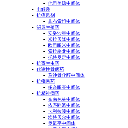
他司美琼中间体
电解质
抗痛风剂
非布索坦中间体
泌尿生殖药
安妥沙星中间体
米拉贝隆中间体
欧司哌米中间体
索拉格龙中间体
托特罗定中间体
抗寄生虫药
代谢性骨病药
马沙骨化醇中间体
抗痴呆药
多奈哌齐中间体
抗精神病药
布南色林中间体
依匹唑派中间体
卡利拉嗪中间体
埃特贝尔中间体
奥氮平中间体