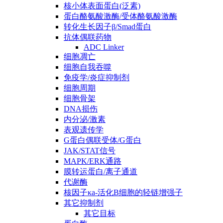
核小体表面蛋白(泛素)
蛋白酪氨酸激酶/受体酪氨酸激酶
转化生长因子β/Smad蛋白
抗体偶联药物
ADC Linker
细胞凋亡
细胞自我吞噬
免疫学/炎症抑制剂
细胞周期
细胞骨架
DNA损伤
内分泌/激素
表观遗传学
G蛋白偶联受体/G蛋白
JAK/STAT信号
MAPK/ERK通路
膜转运蛋白/离子通道
代谢酶
核因子κa-活化B细胞的轻链增强子
其它抑制剂
其它目标