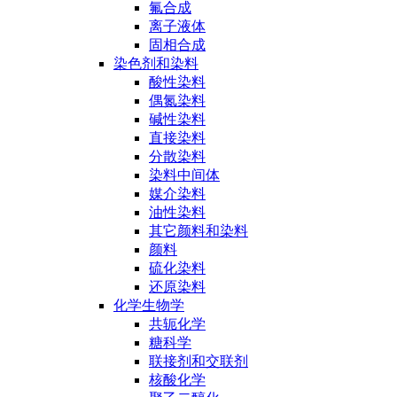
氟合成
离子液体
固相合成
染色剂和染料
酸性染料
偶氮染料
碱性染料
直接染料
分散染料
染料中间体
媒介染料
油性染料
其它颜料和染料
颜料
硫化染料
还原染料
化学生物学
共轭化学
糖科学
联接剂和交联剂
核酸化学