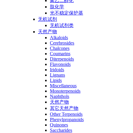
聚乙二醇化
肽化学
光不稳定保护基
无机试剂
无机试剂类
天然产物
Alkaloids
Cerebrosides
Chalcones
Coumarins
Diterpenoids
Flavonoids
Iridoids
Lignans
Lipids
Miscellaneous
Monoterpenoids
Naphthols
天然产物
其它天然产物
Other Terpenoids
Phenylpropanoids
Quinones
Saccharides