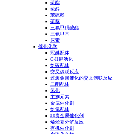
硫酯
硫醇
苯硫酚
硫脲
三氟甲磺酸酯
三氟甲基
尿素
催化化学
冠醚配体
C-H键活化
给碳配体
交叉偶联反应
过渡金属催化的交叉偶联反应
二酮配体
氢化
主族元素
金属催化剂
给氮配体
非贵金属催化剂
烯烃复分解反应
有机催化剂