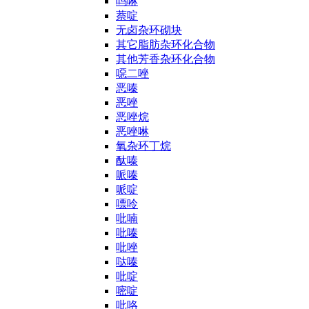
吗啉
萘啶
无卤杂环砌块
其它脂肪杂环化合物
其他芳香杂环化合物
噁二唑
恶嗪
恶唑
恶唑烷
恶唑啉
氧杂环丁烷
酞嗪
哌嗪
哌啶
嘌呤
吡喃
吡嗪
吡唑
哒嗪
吡啶
嘧啶
吡咯