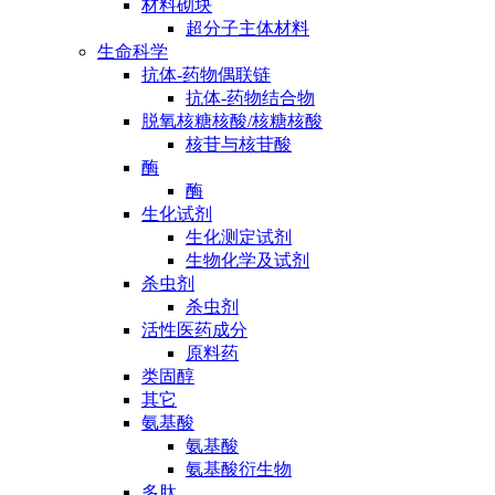
材料砌块
超分子主体材料
生命科学
抗体-药物偶联链
抗体-药物结合物
脱氧核糖核酸/核糖核酸
核苷与核苷酸
酶
酶
生化试剂
生化测定试剂
生物化学及试剂
杀虫剂
杀虫剂
活性医药成分
原料药
类固醇
其它
氨基酸
氨基酸
氨基酸衍生物
多肽