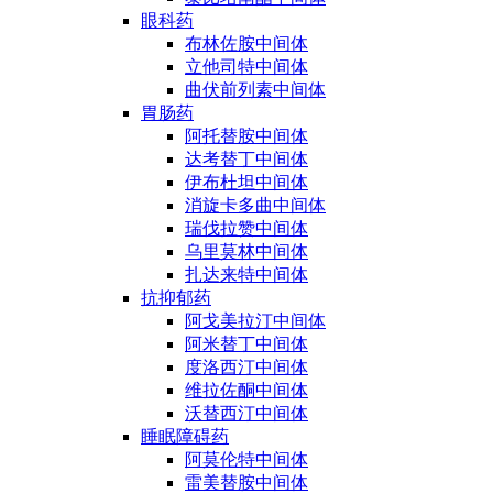
眼科药
布林佐胺中间体
立他司特中间体
曲伏前列素中间体
胃肠药
阿托替胺中间体
达考替丁中间体
伊布杜坦中间体
消旋卡多曲中间体
瑞伐拉赞中间体
乌里莫林中间体
扎达来特中间体
抗抑郁药
阿戈美拉汀中间体
阿米替丁中间体
度洛西汀中间体
维拉佐酮中间体
沃替西汀中间体
睡眠障碍药
阿莫伦特中间体
雷美替胺中间体