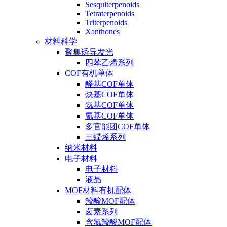
Sesquiterpenoids
Tetraterpenoids
Triterpenoids
Xanthones
材料科学
聚集诱导发光
四苯乙烯系列
COF有机单体
醛基COF单体
炔基COF单体
氨基COF单体
氰基COF单体
多官能团COF单体
三蝶烯系列
纳米材料
电子材料
电子材料
液晶
MOF材料有机配体
羧酸MOF配体
卤素系列
含氮羧酸MOF配体