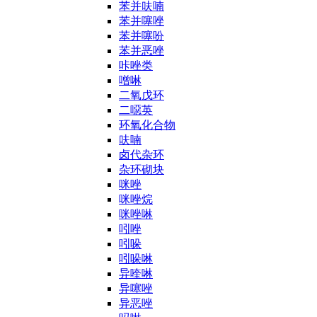
苯并呋喃
苯并噻唑
苯并噻吩
苯并恶唑
咔唑类
噌啉
二氧戊环
二噁英
环氧化合物
呋喃
卤代杂环
杂环砌块
咪唑
咪唑烷
咪唑啉
吲唑
吲哚
吲哚啉
异喹啉
异噻唑
异恶唑