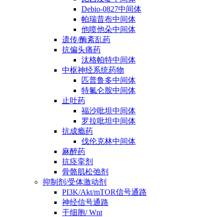
Debio-0827中间体
帕瑞昔布中间体
他喷他朵中间体
遗传/酶紊乱药
抗偏头痛药
汰格帕特中间体
中枢神经系统药物
匹普鲁多中间体
特氟仑胺中间体
止吐药
福沙吡坦中间体
罗拉吡坦中间体
抗成瘾药
伐伦克林中间体
麻醉药
抗痉挛剂
骨骼肌松弛剂
抑制剂/受体激动剂
PI3K/Akt/mTOR信号通路
神经信号通路
干细胞/ Wnt