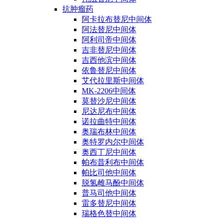
抗肿瘤药
阿卡拉布替尼中间体
阿法替尼中间体
阿利司帝中间体
吉非替尼中间体
吉西他滨中间体
依鲁替尼中间体
艾代拉里斯中间体
MK-2206中间体
莫替沙尼中间体
尼达尼布中间体
诺拉曲特中间体
奥瑞布林中间体
奥特罗内尔中间体
奥西丁尼中间体
帕布昔利布中间体
帕比司他中间体
脱氢雌马酚中间体
普马司他中间体
雷多替尼中间体
瑞格色替中间体