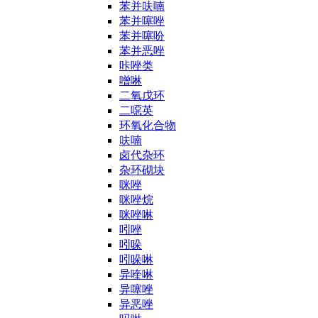
苯并呋喃
苯并噻唑
苯并噻吩
苯并恶唑
咔唑类
噌啉
二氧戊环
二噁英
环氧化合物
呋喃
卤代杂环
杂环砌块
咪唑
咪唑烷
咪唑啉
吲唑
吲哚
吲哚啉
异喹啉
异噻唑
异恶唑