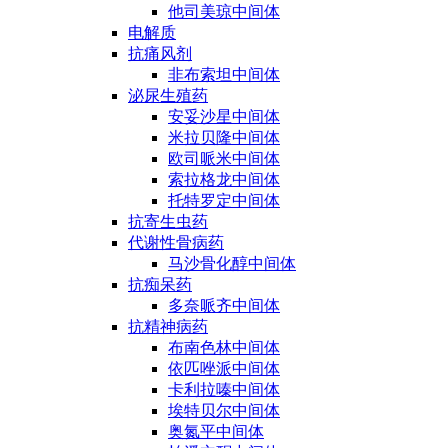
他司美琼中间体
电解质
抗痛风剂
非布索坦中间体
泌尿生殖药
安妥沙星中间体
米拉贝隆中间体
欧司哌米中间体
索拉格龙中间体
托特罗定中间体
抗寄生虫药
代谢性骨病药
马沙骨化醇中间体
抗痴呆药
多奈哌齐中间体
抗精神病药
布南色林中间体
依匹唑派中间体
卡利拉嗪中间体
埃特贝尔中间体
奥氮平中间体