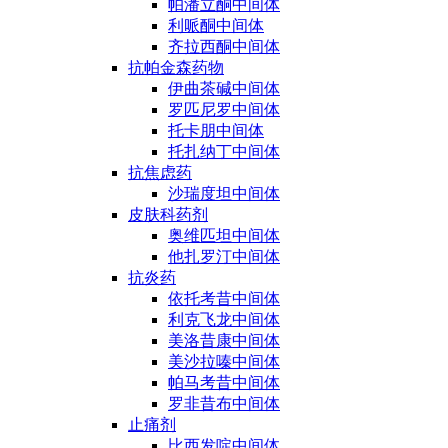
帕潘立酮中间体
利哌酮中间体
齐拉西酮中间体
抗帕金森药物
伊曲茶碱中间体
罗匹尼罗中间体
托卡朋中间体
托扎纳丁中间体
抗焦虑药
沙瑞度坦中间体
皮肤科药剂
奥维匹坦中间体
他扎罗汀中间体
抗炎药
依托考昔中间体
利克飞龙中间体
美洛昔康中间体
美沙拉嗪中间体
帕马考昔中间体
罗非昔布中间体
止痛剂
比西发啶中间体