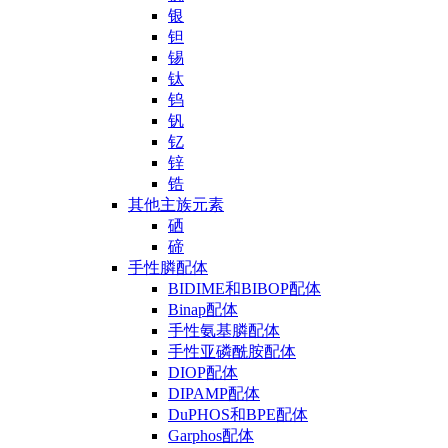
银
钽
锡
钛
钨
钒
钇
锌
锆
其他主族元素
硒
碲
手性膦配体
BIDIME和BIBOP配体
Binap配体
手性氨基膦配体
手性亚磷酰胺配体
DIOP配体
DIPAMP配体
DuPHOS和BPE配体
Garphos配体