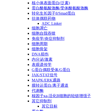
核小体表面蛋白(泛素)
蛋白酪氨酸激酶/受体酪氨酸激酶
转化生长因子β/Smad蛋白
抗体偶联药物
ADC Linker
细胞凋亡
细胞自我吞噬
免疫学/炎症抑制剂
细胞周期
细胞骨架
DNA损伤
内分泌/激素
表观遗传学
G蛋白偶联受体/G蛋白
JAK/STAT信号
MAPK/ERK通路
膜转运蛋白/离子通道
代谢酶
核因子κa-活化B细胞的轻链增强子
其它抑制剂
其它目标