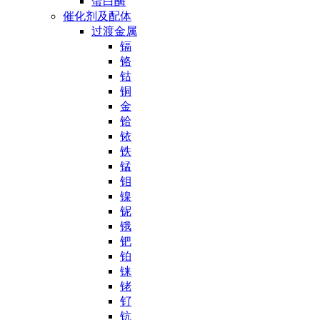
蛋白酶
催化剂及配体
过渡金属
镉
铬
钴
铜
金
铪
铱
铁
锰
钼
镍
铌
锇
钯
铂
铼
铑
钌
钪