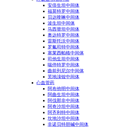
安倍生坦中间体
福莫特罗中间体
贝达喹啉中间体
波生坦中间体
马西替坦中间体
奥达特罗中间体
雷斯托沃中间体
罗氟司特中间体
塞莱西帕格中间体
司他生坦中间体
喘停特罗中间体
曲前列尼尔中间体
芜地溴铵中间体
心血管药
阿布他明中间体
阿曲生坦中间体
阿伐那非中间体
阿奇沙坦中间体
阿齐利特中间体
坎地沙坦中间体
非诺贝特胆碱中间体