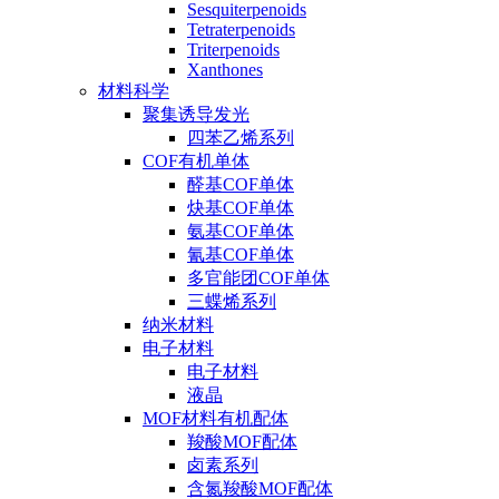
Sesquiterpenoids
Tetraterpenoids
Triterpenoids
Xanthones
材料科学
聚集诱导发光
四苯乙烯系列
COF有机单体
醛基COF单体
炔基COF单体
氨基COF单体
氰基COF单体
多官能团COF单体
三蝶烯系列
纳米材料
电子材料
电子材料
液晶
MOF材料有机配体
羧酸MOF配体
卤素系列
含氮羧酸MOF配体