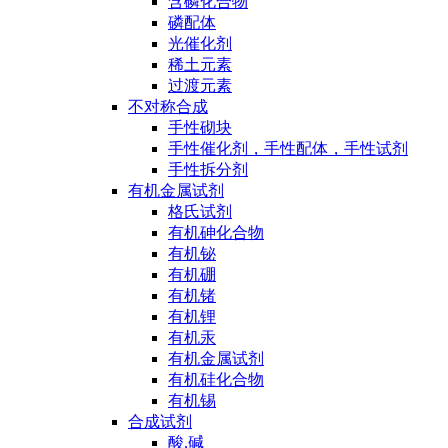
含磷化合物
磷配体
光催化剂
稀土元素
过渡元素
不对称合成
手性砌块
手性催化剂，手性配体，手性试剂
手性拆分剂
有机金属试剂
格氏试剂
有机砷化合物
有机铋
有机硼
有机锗
有机锂
有机汞
有机金属试剂
有机硅化合物
有机锡
合成试剂
酸,碱