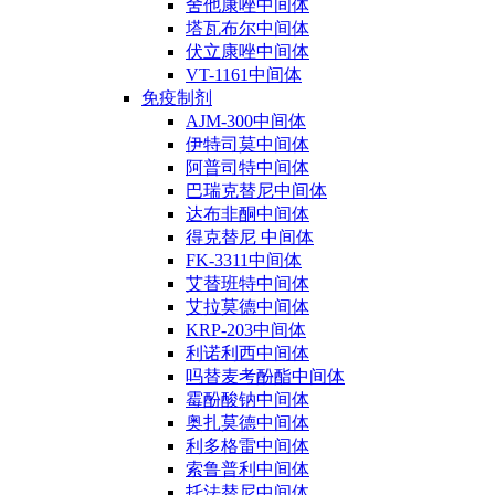
舍他康唑中间体
塔瓦布尔中间体
伏立康唑中间体
VT-1161中间体
免疫制剂
AJM-300中间体
伊特司莫中间体
阿普司特中间体
巴瑞克替尼中间体
达布非酮中间体
得克替尼 中间体
FK-3311中间体
艾替班特中间体
艾拉莫德中间体
KRP-203中间体
利诺利西中间体
吗替麦考酚酯中间体
霉酚酸钠中间体
奥扎莫德中间体
利多格雷中间体
索鲁普利中间体
托法替尼中间体