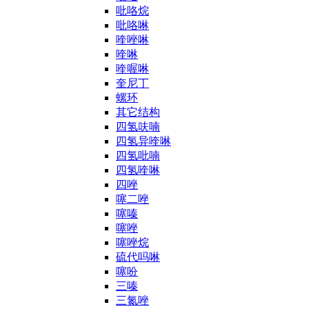
吡咯烷
吡咯啉
喹唑啉
喹啉
喹喔啉
奎尼丁
螺环
其它结构
四氢呋喃
四氢异喹啉
四氢吡喃
四氢喹啉
四唑
噻二唑
噻嗪
噻唑
噻唑烷
硫代吗啉
噻吩
三嗪
三氮唑