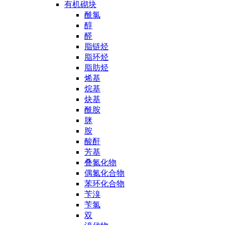
有机砌块
酰氯
醇
醛
脂链烃
脂环烃
脂肪烃
烯基
烷基
炔基
酰胺
脒
胺
酸酐
芳基
叠氮化物
偶氮化合物
苯环化合物
苄溴
苄氯
双