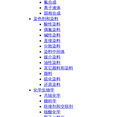
氟合成
离子液体
固相合成
染色剂和染料
酸性染料
偶氮染料
碱性染料
直接染料
分散染料
染料中间体
媒介染料
油性染料
其它颜料和染料
颜料
硫化染料
还原染料
化学生物学
共轭化学
糖科学
联接剂和交联剂
核酸化学