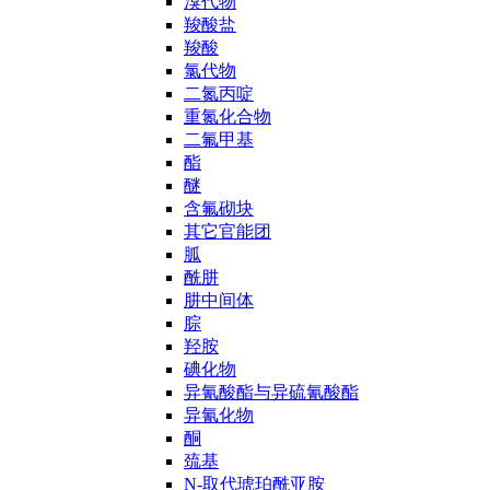
溴代物
羧酸盐
羧酸
氯代物
二氮丙啶
重氮化合物
二氟甲基
酯
醚
含氟砌块
其它官能团
胍
酰肼
肼中间体
腙
羟胺
碘化物
异氰酸酯与异硫氰酸酯
异氰化物
酮
巯基
N-取代琥珀酰亚胺