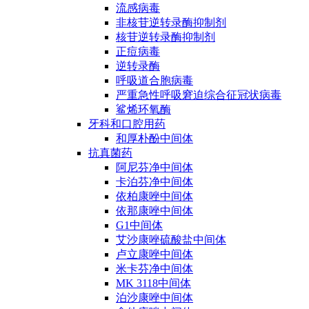
流感病毒
非核苷逆转录酶抑制剂
核苷逆转录酶抑制剂
正痘病毒
逆转录酶
呼吸道合胞病毒
严重急性呼吸窘迫综合征冠状病毒
鲨烯环氧酶
牙科和口腔用药
和厚朴酚中间体
抗真菌药
阿尼芬净中间体
卡泊芬净中间体
依柏康唑中间体
依那康唑中间体
G1中间体
艾沙康唑硫酸盐中间体
卢立康唑中间体
米卡芬净中间体
MK 3118中间体
泊沙康唑中间体