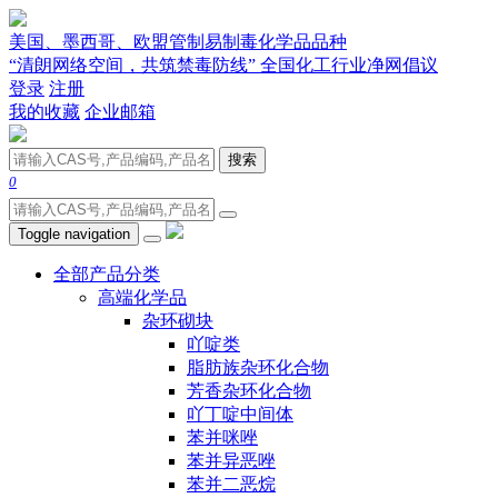
美国、墨西哥、欧盟管制易制毒化学品品种
“清朗网络空间，共筑禁毒防线” 全国化工行业净网倡议
登录
注册
我的收藏
企业邮箱
搜索
0
Toggle navigation
全部产品分类
高端化学品
杂环砌块
吖啶类
脂肪族杂环化合物
芳香杂环化合物
吖丁啶中间体
苯并咪唑
苯并异恶唑
苯并二恶烷