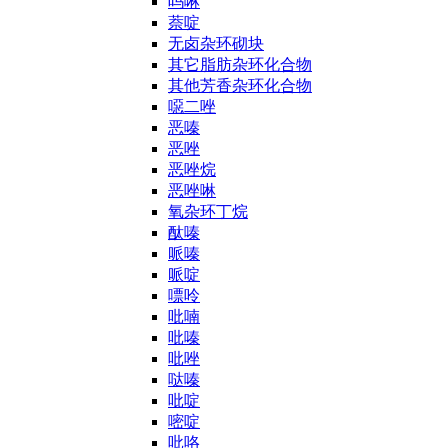
吗啉
萘啶
无卤杂环砌块
其它脂肪杂环化合物
其他芳香杂环化合物
噁二唑
恶嗪
恶唑
恶唑烷
恶唑啉
氧杂环丁烷
酞嗪
哌嗪
哌啶
嘌呤
吡喃
吡嗪
吡唑
哒嗪
吡啶
嘧啶
吡咯