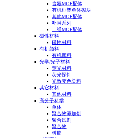
含氮MOF配体
有机框架单体砌块
其他MOF配体
卟啉系列
二维MOF配体
磁性材料
磁性材料
有机颜料
有机颜料
光学/光子材料
荧光材料
荧光探针
光致变色染料
其它材料
其他材料
高分子科学
单体
聚合物添加剂
聚合试剂
聚合物
树脂