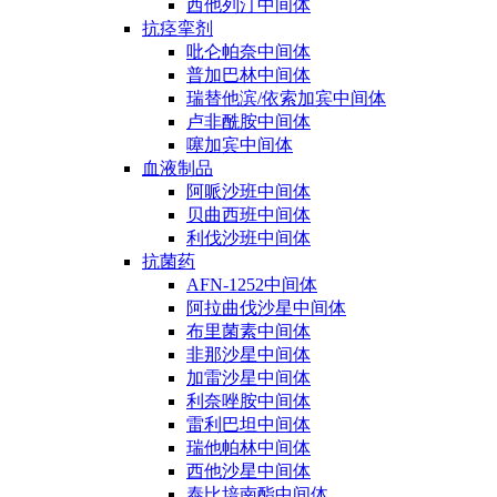
西他列汀中间体
抗痉挛剂
吡仑帕奈中间体
普加巴林中间体
瑞替他滨/依索加宾中间体
卢非酰胺中间体
噻加宾中间体
血液制品
阿哌沙班中间体
贝曲西班中间体
利伐沙班中间体
抗菌药
AFN-1252中间体
阿拉曲伐沙星中间体
布里菌素中间体
非那沙星中间体
加雷沙星中间体
利奈唑胺中间体
雷利巴坦中间体
瑞他帕林中间体
西他沙星中间体
泰比培南酯中间体