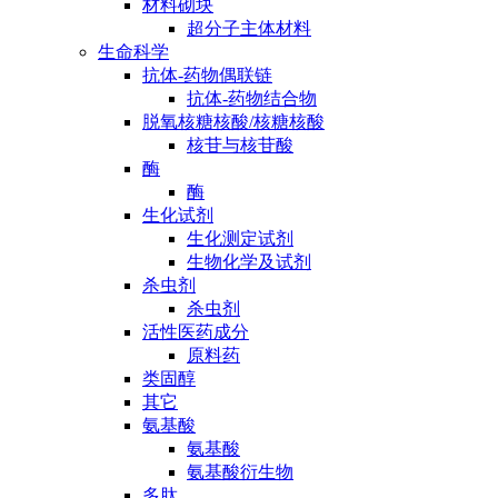
材料砌块
超分子主体材料
生命科学
抗体-药物偶联链
抗体-药物结合物
脱氧核糖核酸/核糖核酸
核苷与核苷酸
酶
酶
生化试剂
生化测定试剂
生物化学及试剂
杀虫剂
杀虫剂
活性医药成分
原料药
类固醇
其它
氨基酸
氨基酸
氨基酸衍生物
多肽