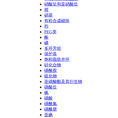
硝酸盐和亚硝酸盐
腈
硝基
有机合成砌块
肟
PEG类
酚
磷
多环芳烃
保护基
饱和脂肪并环
硅化合物
磺酰胺
硫化物
亚磺酸酯及其衍生物
磺酸盐
砜
磺酸
磺酰氯
磺酰肼
亚砜