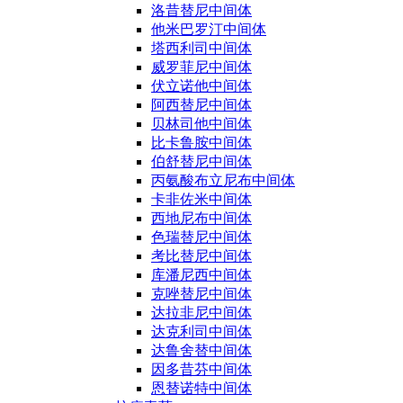
洛昔替尼中间体
他米巴罗汀中间体
塔西利司中间体
威罗菲尼中间体
伏立诺他中间体
阿西替尼中间体
贝林司他中间体
比卡鲁胺中间体
伯舒替尼中间体
丙氨酸布立尼布中间体
卡非佐米中间体
西地尼布中间体
色瑞替尼中间体
考比替尼中间体
库潘尼西中间体
克唑替尼中间体
达拉非尼中间体
达克利司中间体
达鲁舍替中间体
因多昔芬中间体
恩替诺特中间体