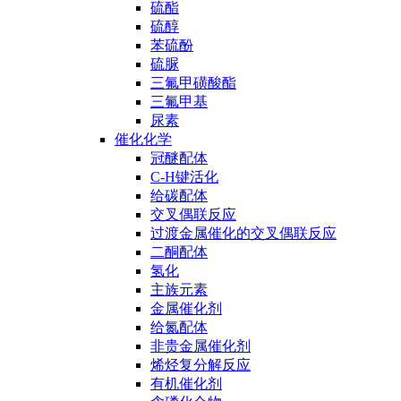
硫酯
硫醇
苯硫酚
硫脲
三氟甲磺酸酯
三氟甲基
尿素
催化化学
冠醚配体
C-H键活化
给碳配体
交叉偶联反应
过渡金属催化的交叉偶联反应
二酮配体
氢化
主族元素
金属催化剂
给氮配体
非贵金属催化剂
烯烃复分解反应
有机催化剂