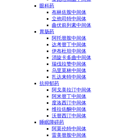
眼科药
布林佐胺中间体
立他司特中间体
曲伏前列素中间体
胃肠药
阿托替胺中间体
达考替丁中间体
伊布杜坦中间体
消旋卡多曲中间体
瑞伐拉赞中间体
乌里莫林中间体
扎达来特中间体
抗抑郁药
阿戈美拉汀中间体
阿米替丁中间体
度洛西汀中间体
维拉佐酮中间体
沃替西汀中间体
睡眠障碍药
阿莫伦特中间体
雷美替胺中间体