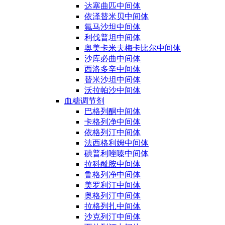
达塞曲匹中间体
依泽替米贝中间体
氟马沙坦中间体
利伐普坦中间体
奥美卡米夫梅卡比尔中间体
沙库必曲中间体
西洛多辛中间体
替米沙坦中间体
沃拉帕沙中间体
血糖调节剂
巴格列酮中间体
卡格列净中间体
依格列汀中间体
法西格利姆中间体
碘普利唑嗪中间体
拉科酰胺中间体
鲁格列净中间体
美罗利汀中间体
奥格列汀中间体
拉格列扎中间体
沙克列汀中间体