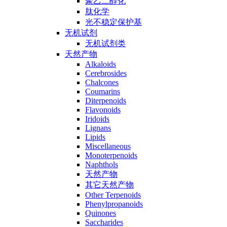
聚乙二醇化
肽化学
光不稳定保护基
无机试剂
无机试剂类
天然产物
Alkaloids
Cerebrosides
Chalcones
Coumarins
Diterpenoids
Flavonoids
Iridoids
Lignans
Lipids
Miscellaneous
Monoterpenoids
Naphthols
天然产物
其它天然产物
Other Terpenoids
Phenylpropanoids
Quinones
Saccharides