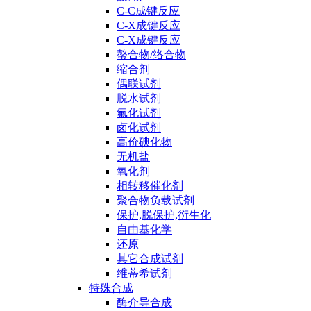
C-C成键反应
C-X成键反应
C-X成键反应
螯合物/络合物
缩合剂
偶联试剂
脱水试剂
氟化试剂
卤化试剂
高价碘化物
无机盐
氧化剂
相转移催化剂
聚合物负载试剂
保护,脱保护,衍生化
自由基化学
还原
其它合成试剂
维蒂希试剂
特殊合成
酶介导合成