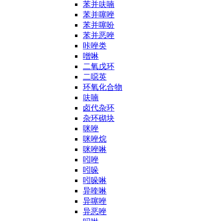
苯并呋喃
苯并噻唑
苯并噻吩
苯并恶唑
咔唑类
噌啉
二氧戊环
二噁英
环氧化合物
呋喃
卤代杂环
杂环砌块
咪唑
咪唑烷
咪唑啉
吲唑
吲哚
吲哚啉
异喹啉
异噻唑
异恶唑