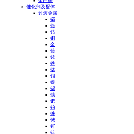
蛋白酶
催化剂及配体
过渡金属
镉
铬
钴
铜
金
铪
铱
铁
锰
钼
镍
铌
锇
钯
铂
铼
铑
钌
钪