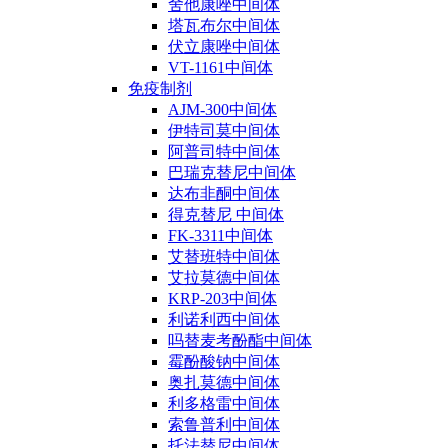
舍他康唑中间体
塔瓦布尔中间体
伏立康唑中间体
VT-1161中间体
免疫制剂
AJM-300中间体
伊特司莫中间体
阿普司特中间体
巴瑞克替尼中间体
达布非酮中间体
得克替尼 中间体
FK-3311中间体
艾替班特中间体
艾拉莫德中间体
KRP-203中间体
利诺利西中间体
吗替麦考酚酯中间体
霉酚酸钠中间体
奥扎莫德中间体
利多格雷中间体
索鲁普利中间体
托法替尼中间体