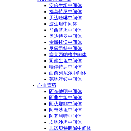
安倍生坦中间体
福莫特罗中间体
贝达喹啉中间体
波生坦中间体
马西替坦中间体
奥达特罗中间体
雷斯托沃中间体
罗氟司特中间体
塞莱西帕格中间体
司他生坦中间体
喘停特罗中间体
曲前列尼尔中间体
芜地溴铵中间体
心血管药
阿布他明中间体
阿曲生坦中间体
阿伐那非中间体
阿奇沙坦中间体
阿齐利特中间体
坎地沙坦中间体
非诺贝特胆碱中间体