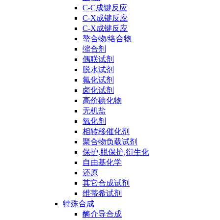
C-C成键反应
C-X成键反应
C-X成键反应
螯合物/络合物
缩合剂
偶联试剂
脱水试剂
氟化试剂
卤化试剂
高价碘化物
无机盐
氧化剂
相转移催化剂
聚合物负载试剂
保护,脱保护,衍生化
自由基化学
还原
其它合成试剂
维蒂希试剂
特殊合成
酶介导合成