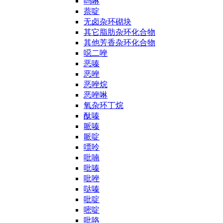
吗啉
萘啶
无卤杂环砌块
其它脂肪杂环化合物
其他芳香杂环化合物
噁二唑
恶嗪
恶唑
恶唑烷
恶唑啉
氧杂环丁烷
酞嗪
哌嗪
哌啶
嘌呤
吡喃
吡嗪
吡唑
哒嗪
吡啶
嘧啶
吡咯