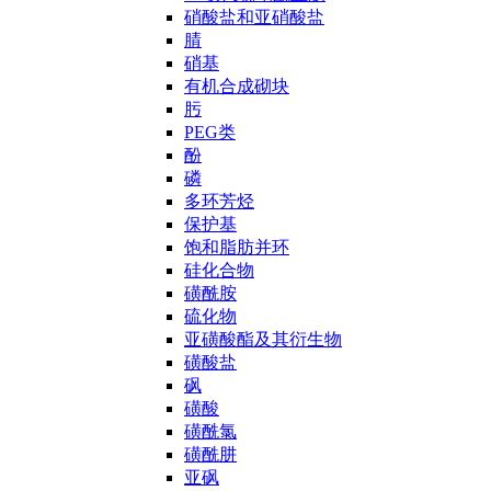
硝酸盐和亚硝酸盐
腈
硝基
有机合成砌块
肟
PEG类
酚
磷
多环芳烃
保护基
饱和脂肪并环
硅化合物
磺酰胺
硫化物
亚磺酸酯及其衍生物
磺酸盐
砜
磺酸
磺酰氯
磺酰肼
亚砜