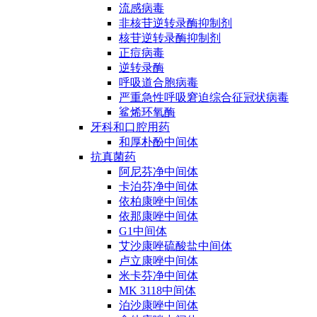
流感病毒
非核苷逆转录酶抑制剂
核苷逆转录酶抑制剂
正痘病毒
逆转录酶
呼吸道合胞病毒
严重急性呼吸窘迫综合征冠状病毒
鲨烯环氧酶
牙科和口腔用药
和厚朴酚中间体
抗真菌药
阿尼芬净中间体
卡泊芬净中间体
依柏康唑中间体
依那康唑中间体
G1中间体
艾沙康唑硫酸盐中间体
卢立康唑中间体
米卡芬净中间体
MK 3118中间体
泊沙康唑中间体