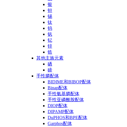
银
钽
锡
钛
钨
钒
钇
锌
锆
其他主族元素
硒
碲
手性膦配体
BIDIME和BIBOP配体
Binap配体
手性氨基膦配体
手性亚磷酰胺配体
DIOP配体
DIPAMP配体
DuPHOS和BPE配体
Garphos配体