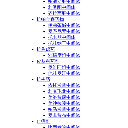
帕潘立酮中间体
利哌酮中间体
齐拉西酮中间体
抗帕金森药物
伊曲茶碱中间体
罗匹尼罗中间体
托卡朋中间体
托扎纳丁中间体
抗焦虑药
沙瑞度坦中间体
皮肤科药剂
奥维匹坦中间体
他扎罗汀中间体
抗炎药
依托考昔中间体
利克飞龙中间体
美洛昔康中间体
美沙拉嗪中间体
帕马考昔中间体
罗非昔布中间体
止痛剂
比西发啶中间体