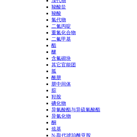
溴代物
羧酸盐
羧酸
氯代物
二氮丙啶
重氮化合物
二氟甲基
酯
醚
含氟砌块
其它官能团
胍
酰肼
肼中间体
腙
羟胺
碘化物
异氰酸酯与异硫氰酸酯
异氰化物
酮
巯基
N-取代琥珀酰亚胺