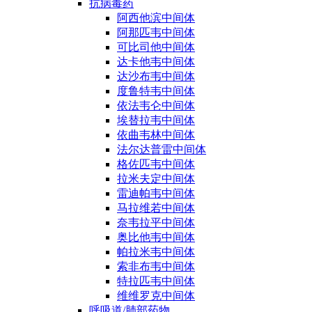
抗病毒药
阿西他滨中间体
阿那匹韦中间体
可比司他中间体
达卡他韦中间体
达沙布韦中间体
度鲁特韦中间体
依法韦仑中间体
埃替拉韦中间体
依曲韦林中间体
法尔达普雷中间体
格佐匹韦中间体
拉米夫定中间体
雷迪帕韦中间体
马拉维若中间体
奈韦拉平中间体
奥比他韦中间体
帕拉米韦中间体
索非布韦中间体
特拉匹韦中间体
维维罗克中间体
呼吸道/肺部药物