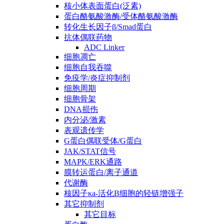
核小体表面蛋白(泛素)
蛋白酪氨酸激酶/受体酪氨酸激酶
转化生长因子β/Smad蛋白
抗体偶联药物
ADC Linker
细胞凋亡
细胞自我吞噬
免疫学/炎症抑制剂
细胞周期
细胞骨架
DNA损伤
内分泌/激素
表观遗传学
G蛋白偶联受体/G蛋白
JAK/STAT信号
MAPK/ERK通路
膜转运蛋白/离子通道
代谢酶
核因子κa-活化B细胞的轻链增强子
其它抑制剂
其它目标