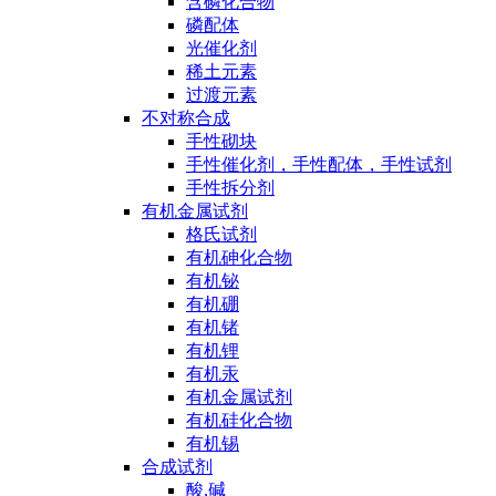
含磷化合物
磷配体
光催化剂
稀土元素
过渡元素
不对称合成
手性砌块
手性催化剂，手性配体，手性试剂
手性拆分剂
有机金属试剂
格氏试剂
有机砷化合物
有机铋
有机硼
有机锗
有机锂
有机汞
有机金属试剂
有机硅化合物
有机锡
合成试剂
酸,碱