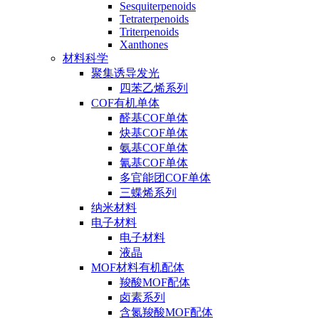
Sesquiterpenoids
Tetraterpenoids
Triterpenoids
Xanthones
材料科学
聚集诱导发光
四苯乙烯系列
COF有机单体
醛基COF单体
炔基COF单体
氨基COF单体
氰基COF单体
多官能团COF单体
三蝶烯系列
纳米材料
电子材料
电子材料
液晶
MOF材料有机配体
羧酸MOF配体
卤素系列
含氮羧酸MOF配体