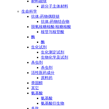
材料砌块
超分子主体材料
生命科学
抗体-药物偶联链
抗体-药物结合物
脱氧核糖核酸/核糖核酸
核苷与核苷酸
酶
酶
生化试剂
生化测定试剂
生物化学及试剂
杀虫剂
杀虫剂
活性医药成分
原料药
类固醇
其它
氨基酸
氨基酸
氨基酸衍生物
多肽