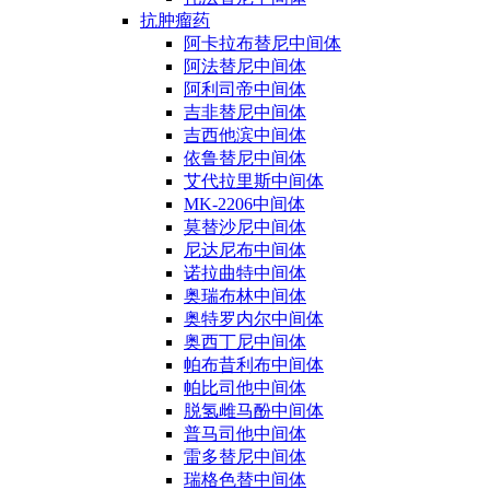
抗肿瘤药
阿卡拉布替尼中间体
阿法替尼中间体
阿利司帝中间体
吉非替尼中间体
吉西他滨中间体
依鲁替尼中间体
艾代拉里斯中间体
MK-2206中间体
莫替沙尼中间体
尼达尼布中间体
诺拉曲特中间体
奥瑞布林中间体
奥特罗内尔中间体
奥西丁尼中间体
帕布昔利布中间体
帕比司他中间体
脱氢雌马酚中间体
普马司他中间体
雷多替尼中间体
瑞格色替中间体