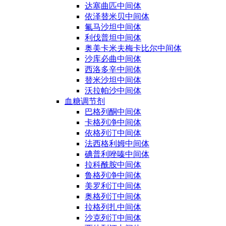
达塞曲匹中间体
依泽替米贝中间体
氟马沙坦中间体
利伐普坦中间体
奥美卡米夫梅卡比尔中间体
沙库必曲中间体
西洛多辛中间体
替米沙坦中间体
沃拉帕沙中间体
血糖调节剂
巴格列酮中间体
卡格列净中间体
依格列汀中间体
法西格利姆中间体
碘普利唑嗪中间体
拉科酰胺中间体
鲁格列净中间体
美罗利汀中间体
奥格列汀中间体
拉格列扎中间体
沙克列汀中间体