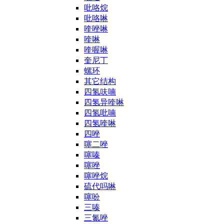
吡咯烷
吡咯啉
喹唑啉
喹啉
喹喔啉
奎尼丁
螺环
其它结构
四氢呋喃
四氢异喹啉
四氢吡喃
四氢喹啉
四唑
噻二唑
噻嗪
噻唑
噻唑烷
硫代吗啉
噻吩
三嗪
三氮唑