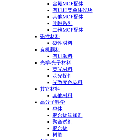
含氮MOF配体
有机框架单体砌块
其他MOF配体
卟啉系列
二维MOF配体
磁性材料
磁性材料
有机颜料
有机颜料
光学/光子材料
荧光材料
荧光探针
光致变色染料
其它材料
其他材料
高分子科学
单体
聚合物添加剂
聚合试剂
聚合物
树脂