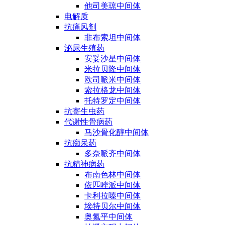
他司美琼中间体
电解质
抗痛风剂
非布索坦中间体
泌尿生殖药
安妥沙星中间体
米拉贝隆中间体
欧司哌米中间体
索拉格龙中间体
托特罗定中间体
抗寄生虫药
代谢性骨病药
马沙骨化醇中间体
抗痴呆药
多奈哌齐中间体
抗精神病药
布南色林中间体
依匹唑派中间体
卡利拉嗪中间体
埃特贝尔中间体
奥氮平中间体