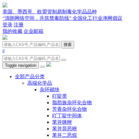
美国、墨西哥、欧盟管制易制毒化学品品种
“清朗网络空间，共筑禁毒防线” 全国化工行业净网倡议
登录
注册
我的收藏
企业邮箱
搜索
0
Toggle navigation
全部产品分类
高端化学品
杂环砌块
吖啶类
脂肪族杂环化合物
芳香杂环化合物
吖丁啶中间体
苯并咪唑
苯并异恶唑
苯并二恶烷