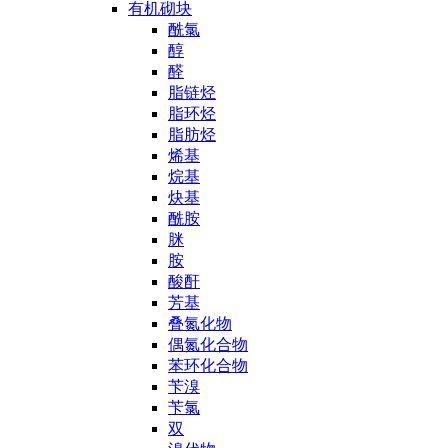
有机砌块
酰氯
醇
醛
脂链烃
脂环烃
脂肪烃
烯基
烷基
炔基
酰胺
脒
胺
酸酐
芳基
叠氮化物
偶氮化合物
苯环化合物
苄溴
苄氯
双