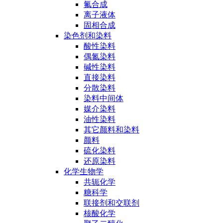
氟合成
离子液体
固相合成
染色剂和染料
酸性染料
偶氮染料
碱性染料
直接染料
分散染料
染料中间体
媒介染料
油性染料
其它颜料和染料
颜料
硫化染料
还原染料
化学生物学
共轭化学
糖科学
联接剂和交联剂
核酸化学