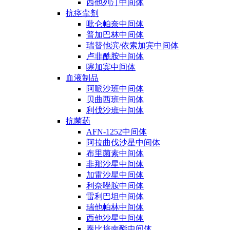
西他列汀中间体
抗痉挛剂
吡仑帕奈中间体
普加巴林中间体
瑞替他滨/依索加宾中间体
卢非酰胺中间体
噻加宾中间体
血液制品
阿哌沙班中间体
贝曲西班中间体
利伐沙班中间体
抗菌药
AFN-1252中间体
阿拉曲伐沙星中间体
布里菌素中间体
非那沙星中间体
加雷沙星中间体
利奈唑胺中间体
雷利巴坦中间体
瑞他帕林中间体
西他沙星中间体
泰比培南酯中间体