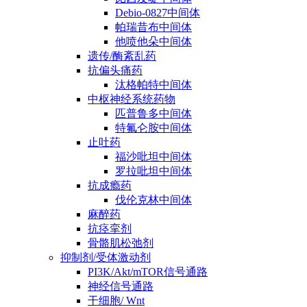
Debio-0827中间体
帕瑞昔布中间体
他喷他朵中间体
遗传/酶紊乱药
抗偏头痛药
汰格帕特中间体
中枢神经系统药物
匹普鲁多中间体
特氟仑胺中间体
止吐药
福沙吡坦中间体
罗拉吡坦中间体
抗成瘾药
伐伦克林中间体
麻醉药
抗痉挛剂
骨骼肌松弛剂
抑制剂/受体激动剂
PI3K/Akt/mTOR信号通路
神经信号通路
干细胞/ Wnt