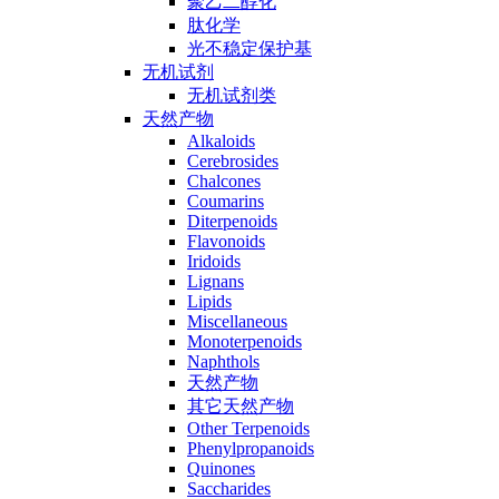
聚乙二醇化
肽化学
光不稳定保护基
无机试剂
无机试剂类
天然产物
Alkaloids
Cerebrosides
Chalcones
Coumarins
Diterpenoids
Flavonoids
Iridoids
Lignans
Lipids
Miscellaneous
Monoterpenoids
Naphthols
天然产物
其它天然产物
Other Terpenoids
Phenylpropanoids
Quinones
Saccharides