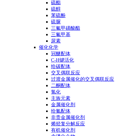
硫酯
硫醇
苯硫酚
硫脲
三氟甲磺酸酯
三氟甲基
尿素
催化化学
冠醚配体
C-H键活化
给碳配体
交叉偶联反应
过渡金属催化的交叉偶联反应
二酮配体
氢化
主族元素
金属催化剂
给氮配体
非贵金属催化剂
烯烃复分解反应
有机催化剂