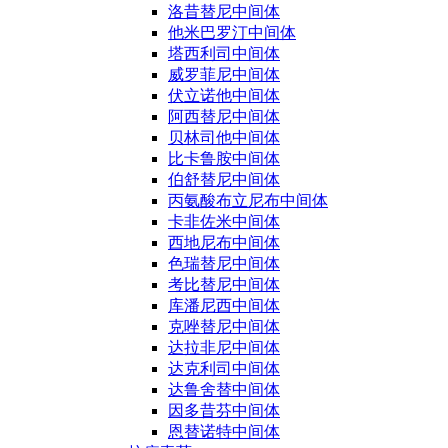
洛昔替尼中间体
他米巴罗汀中间体
塔西利司中间体
威罗菲尼中间体
伏立诺他中间体
阿西替尼中间体
贝林司他中间体
比卡鲁胺中间体
伯舒替尼中间体
丙氨酸布立尼布中间体
卡非佐米中间体
西地尼布中间体
色瑞替尼中间体
考比替尼中间体
库潘尼西中间体
克唑替尼中间体
达拉非尼中间体
达克利司中间体
达鲁舍替中间体
因多昔芬中间体
恩替诺特中间体