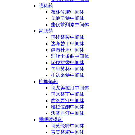
眼科药
布林佐胺中间体
立他司特中间体
曲伏前列素中间体
胃肠药
阿托替胺中间体
达考替丁中间体
伊布杜坦中间体
消旋卡多曲中间体
瑞伐拉赞中间体
乌里莫林中间体
扎达来特中间体
抗抑郁药
阿戈美拉汀中间体
阿米替丁中间体
度洛西汀中间体
维拉佐酮中间体
沃替西汀中间体
睡眠障碍药
阿莫伦特中间体
雷美替胺中间体