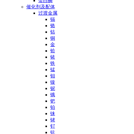
蛋白酶
催化剂及配体
过渡金属
镉
铬
钴
铜
金
铪
铱
铁
锰
钼
镍
铌
锇
钯
铂
铼
铑
钌
钪