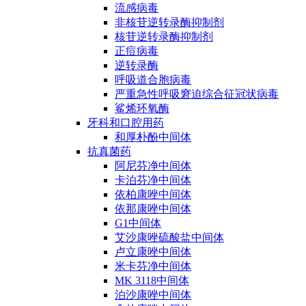
流感病毒
非核苷逆转录酶抑制剂
核苷逆转录酶抑制剂
正痘病毒
逆转录酶
呼吸道合胞病毒
严重急性呼吸窘迫综合征冠状病毒
鲨烯环氧酶
牙科和口腔用药
和厚朴酚中间体
抗真菌药
阿尼芬净中间体
卡泊芬净中间体
依柏康唑中间体
依那康唑中间体
G1中间体
艾沙康唑硫酸盐中间体
卢立康唑中间体
米卡芬净中间体
MK 3118中间体
泊沙康唑中间体