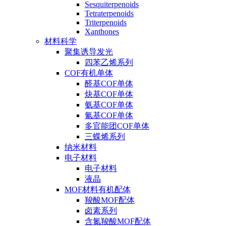
Sesquiterpenoids
Tetraterpenoids
Triterpenoids
Xanthones
材料科学
聚集诱导发光
四苯乙烯系列
COF有机单体
醛基COF单体
炔基COF单体
氨基COF单体
氰基COF单体
多官能团COF单体
三蝶烯系列
纳米材料
电子材料
电子材料
液晶
MOF材料有机配体
羧酸MOF配体
卤素系列
含氮羧酸MOF配体