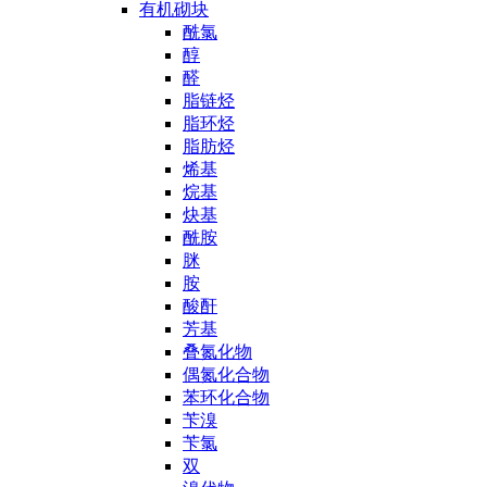
有机砌块
酰氯
醇
醛
脂链烃
脂环烃
脂肪烃
烯基
烷基
炔基
酰胺
脒
胺
酸酐
芳基
叠氮化物
偶氮化合物
苯环化合物
苄溴
苄氯
双