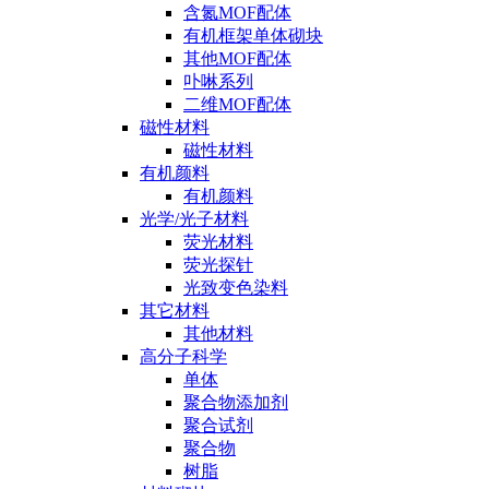
含氮MOF配体
有机框架单体砌块
其他MOF配体
卟啉系列
二维MOF配体
磁性材料
磁性材料
有机颜料
有机颜料
光学/光子材料
荧光材料
荧光探针
光致变色染料
其它材料
其他材料
高分子科学
单体
聚合物添加剂
聚合试剂
聚合物
树脂