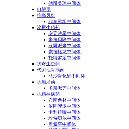
他司美琼中间体
电解质
抗痛风剂
非布索坦中间体
泌尿生殖药
安妥沙星中间体
米拉贝隆中间体
欧司哌米中间体
索拉格龙中间体
托特罗定中间体
抗寄生虫药
代谢性骨病药
马沙骨化醇中间体
抗痴呆药
多奈哌齐中间体
抗精神病药
布南色林中间体
依匹唑派中间体
卡利拉嗪中间体
埃特贝尔中间体
奥氮平中间体