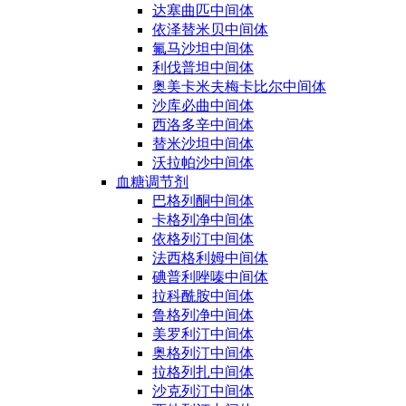
达塞曲匹中间体
依泽替米贝中间体
氟马沙坦中间体
利伐普坦中间体
奥美卡米夫梅卡比尔中间体
沙库必曲中间体
西洛多辛中间体
替米沙坦中间体
沃拉帕沙中间体
血糖调节剂
巴格列酮中间体
卡格列净中间体
依格列汀中间体
法西格利姆中间体
碘普利唑嗪中间体
拉科酰胺中间体
鲁格列净中间体
美罗利汀中间体
奥格列汀中间体
拉格列扎中间体
沙克列汀中间体