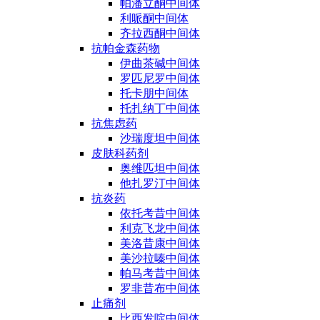
帕潘立酮中间体
利哌酮中间体
齐拉西酮中间体
抗帕金森药物
伊曲茶碱中间体
罗匹尼罗中间体
托卡朋中间体
托扎纳丁中间体
抗焦虑药
沙瑞度坦中间体
皮肤科药剂
奥维匹坦中间体
他扎罗汀中间体
抗炎药
依托考昔中间体
利克飞龙中间体
美洛昔康中间体
美沙拉嗪中间体
帕马考昔中间体
罗非昔布中间体
止痛剂
比西发啶中间体