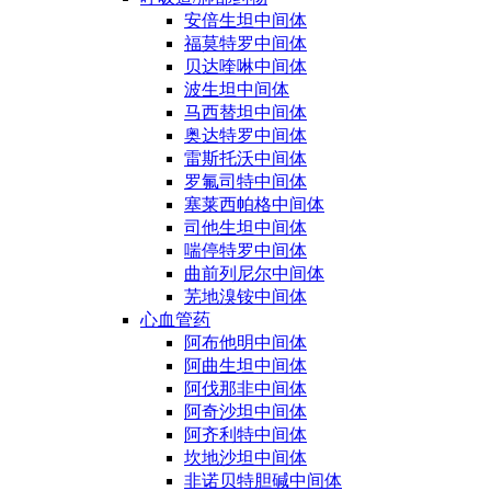
安倍生坦中间体
福莫特罗中间体
贝达喹啉中间体
波生坦中间体
马西替坦中间体
奥达特罗中间体
雷斯托沃中间体
罗氟司特中间体
塞莱西帕格中间体
司他生坦中间体
喘停特罗中间体
曲前列尼尔中间体
芜地溴铵中间体
心血管药
阿布他明中间体
阿曲生坦中间体
阿伐那非中间体
阿奇沙坦中间体
阿齐利特中间体
坎地沙坦中间体
非诺贝特胆碱中间体