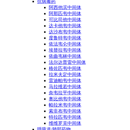
抗病毒药
阿西他滨中间体
阿那匹韦中间体
可比司他中间体
达卡他韦中间体
达沙布韦中间体
度鲁特韦中间体
依法韦仑中间体
埃替拉韦中间体
依曲韦林中间体
法尔达普雷中间体
格佐匹韦中间体
拉米夫定中间体
雷迪帕韦中间体
马拉维若中间体
奈韦拉平中间体
奥比他韦中间体
帕拉米韦中间体
索非布韦中间体
特拉匹韦中间体
维维罗克中间体
呼吸道/肺部药物