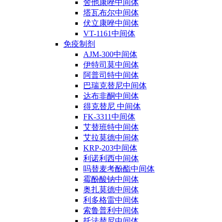
舍他康唑中间体
塔瓦布尔中间体
伏立康唑中间体
VT-1161中间体
免疫制剂
AJM-300中间体
伊特司莫中间体
阿普司特中间体
巴瑞克替尼中间体
达布非酮中间体
得克替尼 中间体
FK-3311中间体
艾替班特中间体
艾拉莫德中间体
KRP-203中间体
利诺利西中间体
吗替麦考酚酯中间体
霉酚酸钠中间体
奥扎莫德中间体
利多格雷中间体
索鲁普利中间体
托法替尼中间体