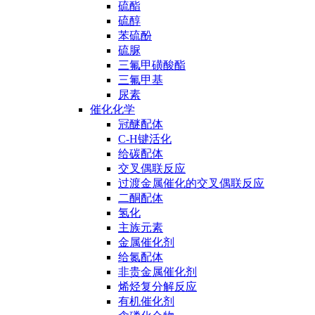
硫酯
硫醇
苯硫酚
硫脲
三氟甲磺酸酯
三氟甲基
尿素
催化化学
冠醚配体
C-H键活化
给碳配体
交叉偶联反应
过渡金属催化的交叉偶联反应
二酮配体
氢化
主族元素
金属催化剂
给氮配体
非贵金属催化剂
烯烃复分解反应
有机催化剂