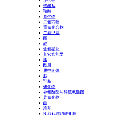
溴代物
羧酸盐
羧酸
氯代物
二氮丙啶
重氮化合物
二氟甲基
酯
醚
含氟砌块
其它官能团
胍
酰肼
肼中间体
腙
羟胺
碘化物
异氰酸酯与异硫氰酸酯
异氰化物
酮
巯基
N-取代琥珀酰亚胺