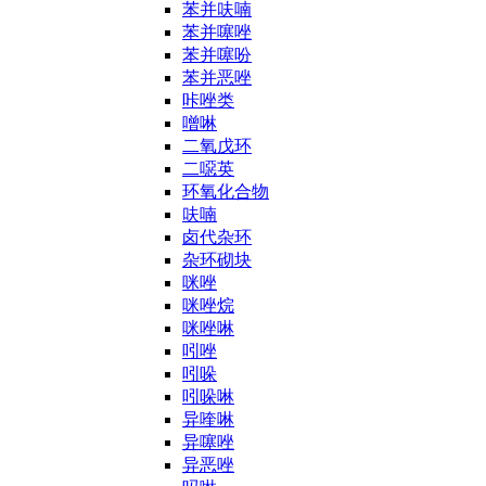
苯并呋喃
苯并噻唑
苯并噻吩
苯并恶唑
咔唑类
噌啉
二氧戊环
二噁英
环氧化合物
呋喃
卤代杂环
杂环砌块
咪唑
咪唑烷
咪唑啉
吲唑
吲哚
吲哚啉
异喹啉
异噻唑
异恶唑