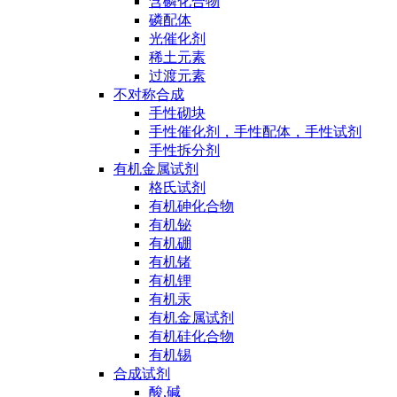
含磷化合物
磷配体
光催化剂
稀土元素
过渡元素
不对称合成
手性砌块
手性催化剂，手性配体，手性试剂
手性拆分剂
有机金属试剂
格氏试剂
有机砷化合物
有机铋
有机硼
有机锗
有机锂
有机汞
有机金属试剂
有机硅化合物
有机锡
合成试剂
酸,碱