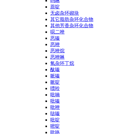
吗啉
萘啶
无卤杂环砌块
其它脂肪杂环化合物
其他芳香杂环化合物
噁二唑
恶嗪
恶唑
恶唑烷
恶唑啉
氧杂环丁烷
酞嗪
哌嗪
哌啶
嘌呤
吡喃
吡嗪
吡唑
哒嗪
吡啶
嘧啶
吡咯