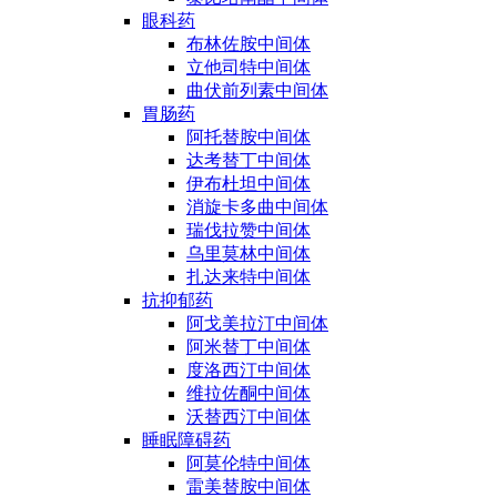
眼科药
布林佐胺中间体
立他司特中间体
曲伏前列素中间体
胃肠药
阿托替胺中间体
达考替丁中间体
伊布杜坦中间体
消旋卡多曲中间体
瑞伐拉赞中间体
乌里莫林中间体
扎达来特中间体
抗抑郁药
阿戈美拉汀中间体
阿米替丁中间体
度洛西汀中间体
维拉佐酮中间体
沃替西汀中间体
睡眠障碍药
阿莫伦特中间体
雷美替胺中间体