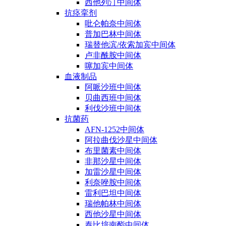
西他列汀中间体
抗痉挛剂
吡仑帕奈中间体
普加巴林中间体
瑞替他滨/依索加宾中间体
卢非酰胺中间体
噻加宾中间体
血液制品
阿哌沙班中间体
贝曲西班中间体
利伐沙班中间体
抗菌药
AFN-1252中间体
阿拉曲伐沙星中间体
布里菌素中间体
非那沙星中间体
加雷沙星中间体
利奈唑胺中间体
雷利巴坦中间体
瑞他帕林中间体
西他沙星中间体
泰比培南酯中间体