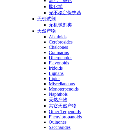
聚乙二醇化
肽化学
光不稳定保护基
无机试剂
无机试剂类
天然产物
Alkaloids
Cerebrosides
Chalcones
Coumarins
Diterpenoids
Flavonoids
Iridoids
Lignans
Lipids
Miscellaneous
Monoterpenoids
Naphthols
天然产物
其它天然产物
Other Terpenoids
Phenylpropanoids
Quinones
Saccharides