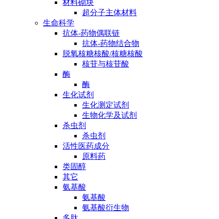
材料砌块
超分子主体材料
生命科学
抗体-药物偶联链
抗体-药物结合物
脱氧核糖核酸/核糖核酸
核苷与核苷酸
酶
酶
生化试剂
生化测定试剂
生物化学及试剂
杀虫剂
杀虫剂
活性医药成分
原料药
类固醇
其它
氨基酸
氨基酸
氨基酸衍生物
多肽