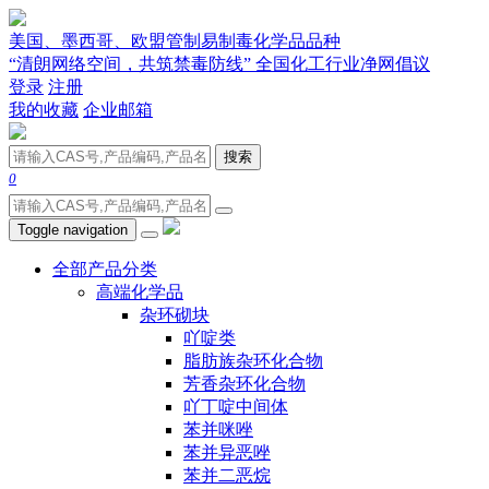
美国、墨西哥、欧盟管制易制毒化学品品种
“清朗网络空间，共筑禁毒防线” 全国化工行业净网倡议
登录
注册
我的收藏
企业邮箱
搜索
0
Toggle navigation
全部产品分类
高端化学品
杂环砌块
吖啶类
脂肪族杂环化合物
芳香杂环化合物
吖丁啶中间体
苯并咪唑
苯并异恶唑
苯并二恶烷