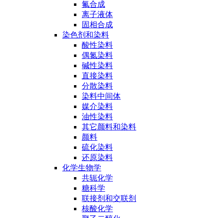
氟合成
离子液体
固相合成
染色剂和染料
酸性染料
偶氮染料
碱性染料
直接染料
分散染料
染料中间体
媒介染料
油性染料
其它颜料和染料
颜料
硫化染料
还原染料
化学生物学
共轭化学
糖科学
联接剂和交联剂
核酸化学