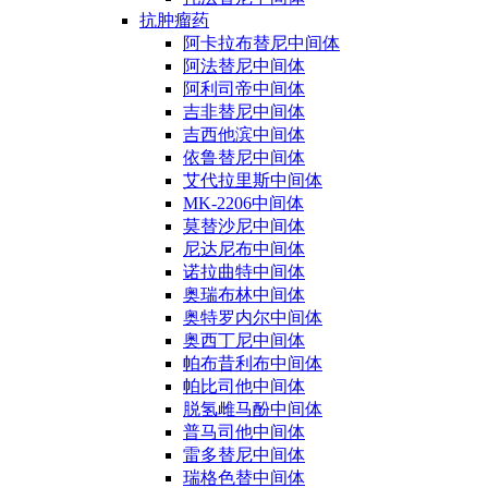
抗肿瘤药
阿卡拉布替尼中间体
阿法替尼中间体
阿利司帝中间体
吉非替尼中间体
吉西他滨中间体
依鲁替尼中间体
艾代拉里斯中间体
MK-2206中间体
莫替沙尼中间体
尼达尼布中间体
诺拉曲特中间体
奥瑞布林中间体
奥特罗内尔中间体
奥西丁尼中间体
帕布昔利布中间体
帕比司他中间体
脱氢雌马酚中间体
普马司他中间体
雷多替尼中间体
瑞格色替中间体