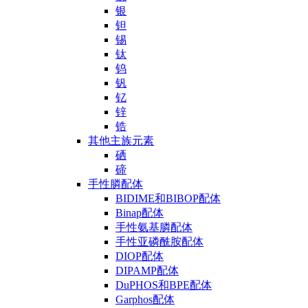
银
钽
锡
钛
钨
钒
钇
锌
锆
其他主族元素
硒
碲
手性膦配体
BIDIME和BIBOP配体
Binap配体
手性氨基膦配体
手性亚磷酰胺配体
DIOP配体
DIPAMP配体
DuPHOS和BPE配体
Garphos配体