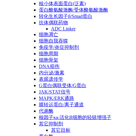
核小体表面蛋白(泛素)
蛋白酪氨酸激酶/受体酪氨酸激酶
转化生长因子β/Smad蛋白
抗体偶联药物
ADC Linker
细胞凋亡
细胞自我吞噬
免疫学/炎症抑制剂
细胞周期
细胞骨架
DNA损伤
内分泌/激素
表观遗传学
G蛋白偶联受体/G蛋白
JAK/STAT信号
MAPK/ERK通路
膜转运蛋白/离子通道
代谢酶
核因子κa-活化B细胞的轻链增强子
其它抑制剂
其它目标