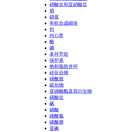
硝酸盐和亚硝酸盐
腈
硝基
有机合成砌块
肟
PEG类
酚
磷
多环芳烃
保护基
饱和脂肪并环
硅化合物
磺酰胺
硫化物
亚磺酸酯及其衍生物
磺酸盐
砜
磺酸
磺酰氯
磺酰肼
亚砜