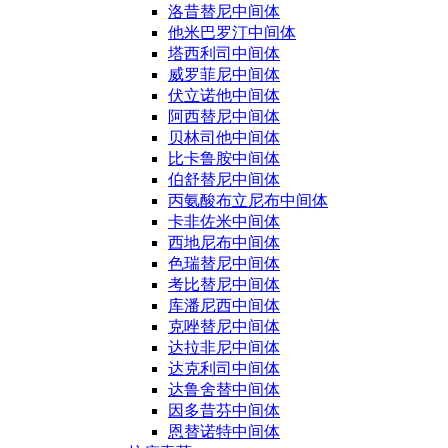
洛昔替尼中间体
他米巴罗汀中间体
塔西利司中间体
威罗菲尼中间体
伏立诺他中间体
阿西替尼中间体
贝林司他中间体
比卡鲁胺中间体
伯舒替尼中间体
丙氨酸布立尼布中间体
卡非佐米中间体
西地尼布中间体
色瑞替尼中间体
考比替尼中间体
库潘尼西中间体
克唑替尼中间体
达拉非尼中间体
达克利司中间体
达鲁舍替中间体
因多昔芬中间体
恩替诺特中间体