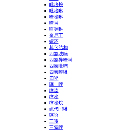
吡咯烷
吡咯啉
喹唑啉
喹啉
喹喔啉
奎尼丁
螺环
其它结构
四氢呋喃
四氢异喹啉
四氢吡喃
四氢喹啉
四唑
噻二唑
噻嗪
噻唑
噻唑烷
硫代吗啉
噻吩
三嗪
三氮唑