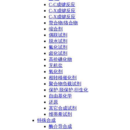
C-C成键反应
C-X成键反应
C-X成键反应
螯合物/络合物
缩合剂
偶联试剂
脱水试剂
氟化试剂
卤化试剂
高价碘化物
无机盐
氧化剂
相转移催化剂
聚合物负载试剂
保护,脱保护,衍生化
自由基化学
还原
其它合成试剂
维蒂希试剂
特殊合成
酶介导合成