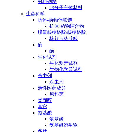
材料砌块
超分子主体材料
生命科学
抗体-药物偶联链
抗体-药物结合物
脱氧核糖核酸/核糖核酸
核苷与核苷酸
酶
酶
生化试剂
生化测定试剂
生物化学及试剂
杀虫剂
杀虫剂
活性医药成分
原料药
类固醇
其它
氨基酸
氨基酸
氨基酸衍生物
多肽