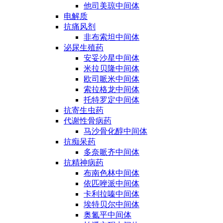
他司美琼中间体
电解质
抗痛风剂
非布索坦中间体
泌尿生殖药
安妥沙星中间体
米拉贝隆中间体
欧司哌米中间体
索拉格龙中间体
托特罗定中间体
抗寄生虫药
代谢性骨病药
马沙骨化醇中间体
抗痴呆药
多奈哌齐中间体
抗精神病药
布南色林中间体
依匹唑派中间体
卡利拉嗪中间体
埃特贝尔中间体
奥氮平中间体