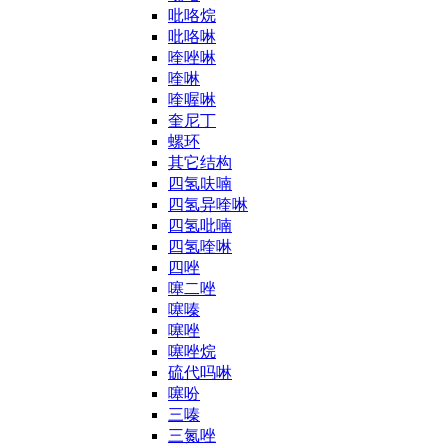
吡咯烷
吡咯啉
喹唑啉
喹啉
喹喔啉
奎尼丁
螺环
其它结构
四氢呋喃
四氢异喹啉
四氢吡喃
四氢喹啉
四唑
噻二唑
噻嗪
噻唑
噻唑烷
硫代吗啉
噻吩
三嗪
三氮唑