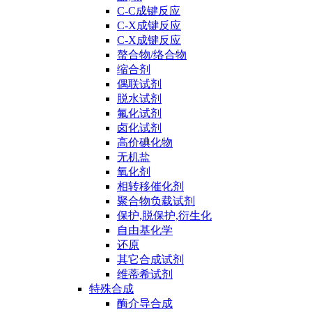
C-C成键反应
C-X成键反应
C-X成键反应
螯合物/络合物
缩合剂
偶联试剂
脱水试剂
氟化试剂
卤化试剂
高价碘化物
无机盐
氧化剂
相转移催化剂
聚合物负载试剂
保护,脱保护,衍生化
自由基化学
还原
其它合成试剂
维蒂希试剂
特殊合成
酶介导合成