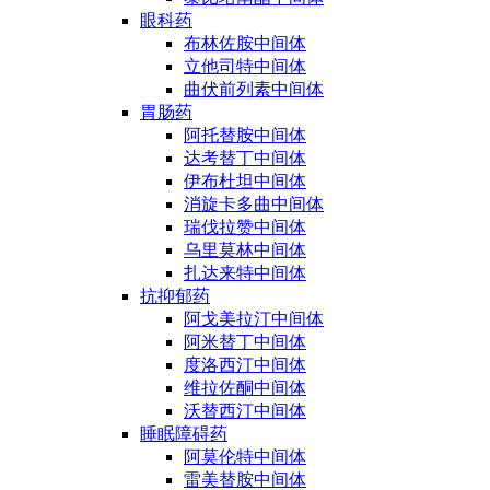
眼科药
布林佐胺中间体
立他司特中间体
曲伏前列素中间体
胃肠药
阿托替胺中间体
达考替丁中间体
伊布杜坦中间体
消旋卡多曲中间体
瑞伐拉赞中间体
乌里莫林中间体
扎达来特中间体
抗抑郁药
阿戈美拉汀中间体
阿米替丁中间体
度洛西汀中间体
维拉佐酮中间体
沃替西汀中间体
睡眠障碍药
阿莫伦特中间体
雷美替胺中间体