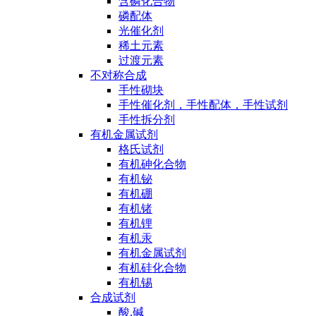
含磷化合物
磷配体
光催化剂
稀土元素
过渡元素
不对称合成
手性砌块
手性催化剂，手性配体，手性试剂
手性拆分剂
有机金属试剂
格氏试剂
有机砷化合物
有机铋
有机硼
有机锗
有机锂
有机汞
有机金属试剂
有机硅化合物
有机锡
合成试剂
酸,碱