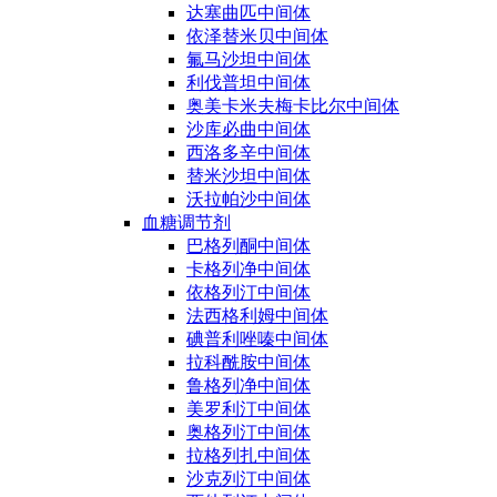
达塞曲匹中间体
依泽替米贝中间体
氟马沙坦中间体
利伐普坦中间体
奥美卡米夫梅卡比尔中间体
沙库必曲中间体
西洛多辛中间体
替米沙坦中间体
沃拉帕沙中间体
血糖调节剂
巴格列酮中间体
卡格列净中间体
依格列汀中间体
法西格利姆中间体
碘普利唑嗪中间体
拉科酰胺中间体
鲁格列净中间体
美罗利汀中间体
奥格列汀中间体
拉格列扎中间体
沙克列汀中间体