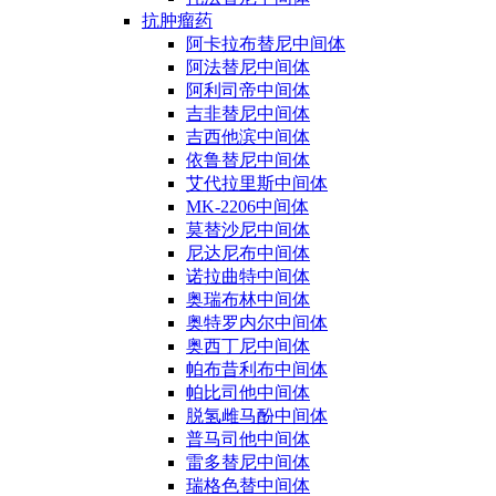
抗肿瘤药
阿卡拉布替尼中间体
阿法替尼中间体
阿利司帝中间体
吉非替尼中间体
吉西他滨中间体
依鲁替尼中间体
艾代拉里斯中间体
MK-2206中间体
莫替沙尼中间体
尼达尼布中间体
诺拉曲特中间体
奥瑞布林中间体
奥特罗内尔中间体
奥西丁尼中间体
帕布昔利布中间体
帕比司他中间体
脱氢雌马酚中间体
普马司他中间体
雷多替尼中间体
瑞格色替中间体