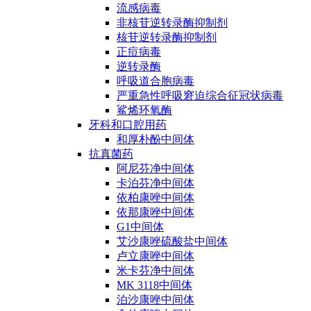
流感病毒
非核苷逆转录酶抑制剂
核苷逆转录酶抑制剂
正痘病毒
逆转录酶
呼吸道合胞病毒
严重急性呼吸窘迫综合征冠状病毒
鲨烯环氧酶
牙科和口腔用药
和厚朴酚中间体
抗真菌药
阿尼芬净中间体
卡泊芬净中间体
依柏康唑中间体
依那康唑中间体
G1中间体
艾沙康唑硫酸盐中间体
卢立康唑中间体
米卡芬净中间体
MK 3118中间体
泊沙康唑中间体