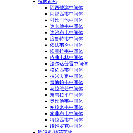
抗病毒药
阿西他滨中间体
阿那匹韦中间体
可比司他中间体
达卡他韦中间体
达沙布韦中间体
度鲁特韦中间体
依法韦仑中间体
埃替拉韦中间体
依曲韦林中间体
法尔达普雷中间体
格佐匹韦中间体
拉米夫定中间体
雷迪帕韦中间体
马拉维若中间体
奈韦拉平中间体
奥比他韦中间体
帕拉米韦中间体
索非布韦中间体
特拉匹韦中间体
维维罗克中间体
呼吸道/肺部药物