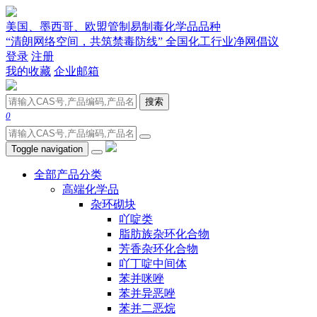
美国、墨西哥、欧盟管制易制毒化学品品种
“清朗网络空间，共筑禁毒防线” 全国化工行业净网倡议
登录
注册
我的收藏
企业邮箱
搜索
0
Toggle navigation
全部产品分类
高端化学品
杂环砌块
吖啶类
脂肪族杂环化合物
芳香杂环化合物
吖丁啶中间体
苯并咪唑
苯并异恶唑
苯并二恶烷