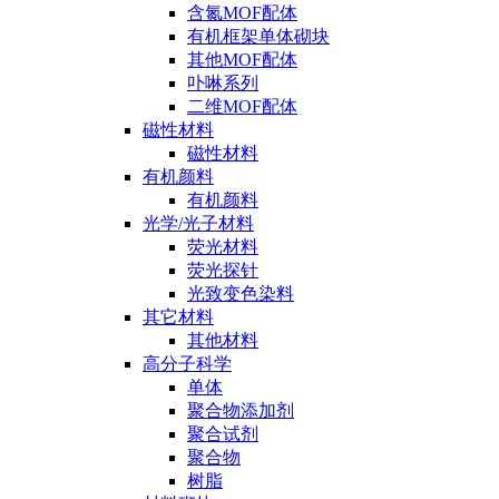
含氮MOF配体
有机框架单体砌块
其他MOF配体
卟啉系列
二维MOF配体
磁性材料
磁性材料
有机颜料
有机颜料
光学/光子材料
荧光材料
荧光探针
光致变色染料
其它材料
其他材料
高分子科学
单体
聚合物添加剂
聚合试剂
聚合物
树脂