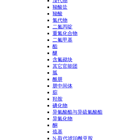
溴代物
羧酸盐
羧酸
氯代物
二氮丙啶
重氮化合物
二氟甲基
酯
醚
含氟砌块
其它官能团
胍
酰肼
肼中间体
腙
羟胺
碘化物
异氰酸酯与异硫氰酸酯
异氰化物
酮
巯基
N-取代琥珀酰亚胺