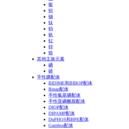
银
钽
锡
钛
钨
钒
钇
锌
锆
其他主族元素
硒
碲
手性膦配体
BIDIME和BIBOP配体
Binap配体
手性氨基膦配体
手性亚磷酰胺配体
DIOP配体
DIPAMP配体
DuPHOS和BPE配体
Garphos配体