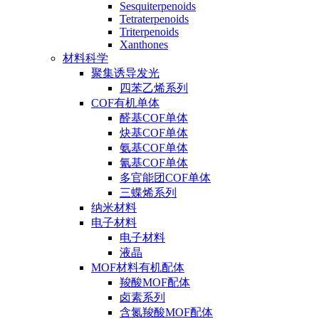
Sesquiterpenoids
Tetraterpenoids
Triterpenoids
Xanthones
材料科学
聚集诱导发光
四苯乙烯系列
COF有机单体
醛基COF单体
炔基COF单体
氨基COF单体
氰基COF单体
多官能团COF单体
三蝶烯系列
纳米材料
电子材料
电子材料
液晶
MOF材料有机配体
羧酸MOF配体
卤素系列
含氮羧酸MOF配体