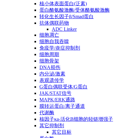
核小体表面蛋白(泛素)
蛋白酪氨酸激酶/受体酪氨酸激酶
转化生长因子β/Smad蛋白
抗体偶联药物
ADC Linker
细胞凋亡
细胞自我吞噬
免疫学/炎症抑制剂
细胞周期
细胞骨架
DNA损伤
内分泌/激素
表观遗传学
G蛋白偶联受体/G蛋白
JAK/STAT信号
MAPK/ERK通路
膜转运蛋白/离子通道
代谢酶
核因子κa-活化B细胞的轻链增强子
其它抑制剂
其它目标