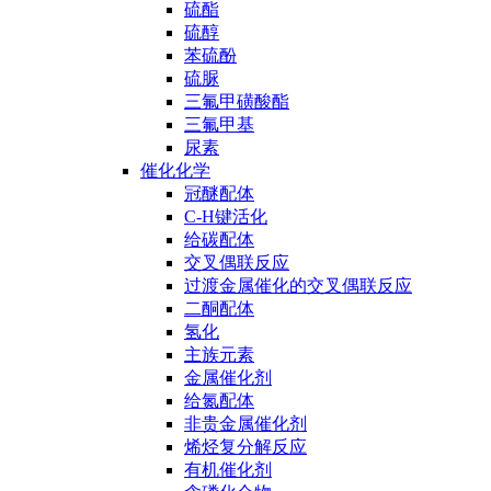
硫酯
硫醇
苯硫酚
硫脲
三氟甲磺酸酯
三氟甲基
尿素
催化化学
冠醚配体
C-H键活化
给碳配体
交叉偶联反应
过渡金属催化的交叉偶联反应
二酮配体
氢化
主族元素
金属催化剂
给氮配体
非贵金属催化剂
烯烃复分解反应
有机催化剂