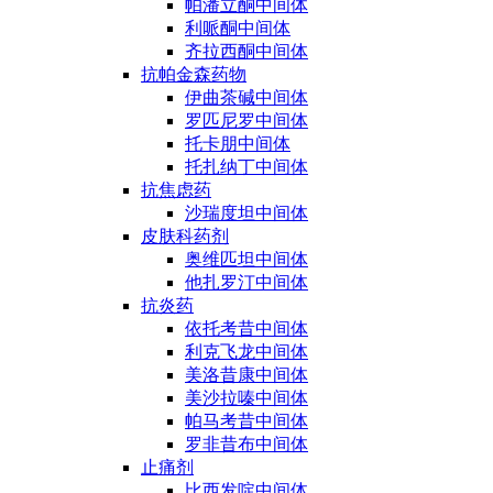
帕潘立酮中间体
利哌酮中间体
齐拉西酮中间体
抗帕金森药物
伊曲茶碱中间体
罗匹尼罗中间体
托卡朋中间体
托扎纳丁中间体
抗焦虑药
沙瑞度坦中间体
皮肤科药剂
奥维匹坦中间体
他扎罗汀中间体
抗炎药
依托考昔中间体
利克飞龙中间体
美洛昔康中间体
美沙拉嗪中间体
帕马考昔中间体
罗非昔布中间体
止痛剂
比西发啶中间体