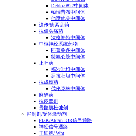
Debio-0827中间体
帕瑞昔布中间体
他喷他朵中间体
遗传/酶紊乱药
抗偏头痛药
汰格帕特中间体
中枢神经系统药物
匹普鲁多中间体
特氟仑胺中间体
止吐药
福沙吡坦中间体
罗拉吡坦中间体
抗成瘾药
伐伦克林中间体
麻醉药
抗痉挛剂
骨骼肌松弛剂
抑制剂/受体激动剂
PI3K/Akt/mTOR信号通路
神经信号通路
干细胞/ Wnt