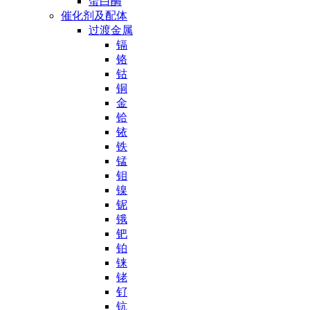
蛋白酶
催化剂及配体
过渡金属
镉
铬
钴
铜
金
铪
铱
铁
锰
钼
镍
铌
锇
钯
铂
铼
铑
钌
钪