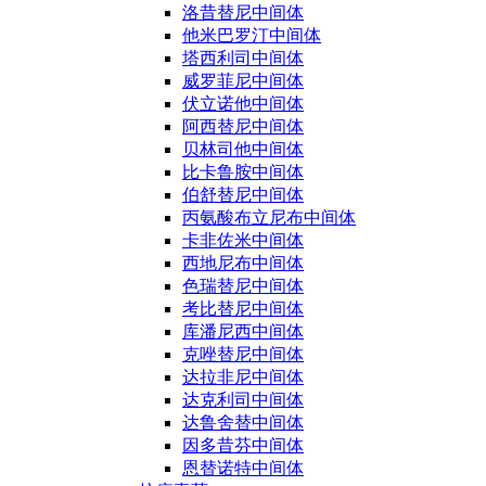
洛昔替尼中间体
他米巴罗汀中间体
塔西利司中间体
威罗菲尼中间体
伏立诺他中间体
阿西替尼中间体
贝林司他中间体
比卡鲁胺中间体
伯舒替尼中间体
丙氨酸布立尼布中间体
卡非佐米中间体
西地尼布中间体
色瑞替尼中间体
考比替尼中间体
库潘尼西中间体
克唑替尼中间体
达拉非尼中间体
达克利司中间体
达鲁舍替中间体
因多昔芬中间体
恩替诺特中间体