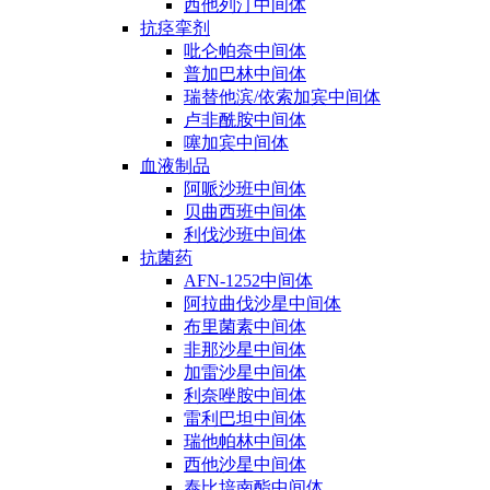
西他列汀中间体
抗痉挛剂
吡仑帕奈中间体
普加巴林中间体
瑞替他滨/依索加宾中间体
卢非酰胺中间体
噻加宾中间体
血液制品
阿哌沙班中间体
贝曲西班中间体
利伐沙班中间体
抗菌药
AFN-1252中间体
阿拉曲伐沙星中间体
布里菌素中间体
非那沙星中间体
加雷沙星中间体
利奈唑胺中间体
雷利巴坦中间体
瑞他帕林中间体
西他沙星中间体
泰比培南酯中间体