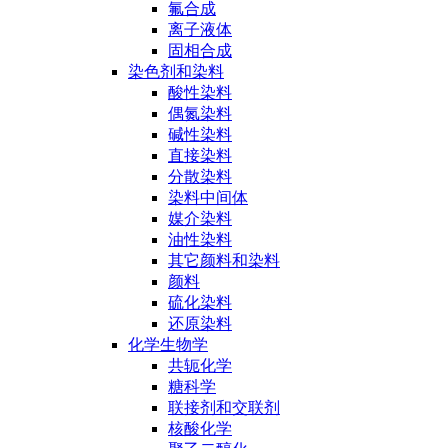
氟合成
离子液体
固相合成
染色剂和染料
酸性染料
偶氮染料
碱性染料
直接染料
分散染料
染料中间体
媒介染料
油性染料
其它颜料和染料
颜料
硫化染料
还原染料
化学生物学
共轭化学
糖科学
联接剂和交联剂
核酸化学