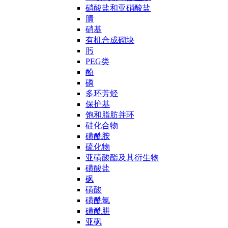
硝酸盐和亚硝酸盐
腈
硝基
有机合成砌块
肟
PEG类
酚
磷
多环芳烃
保护基
饱和脂肪并环
硅化合物
磺酰胺
硫化物
亚磺酸酯及其衍生物
磺酸盐
砜
磺酸
磺酰氯
磺酰肼
亚砜