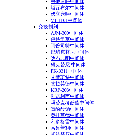
舍他康唑中间体
塔瓦布尔中间体
伏立康唑中间体
VT-1161中间体
免疫制剂
AJM-300中间体
伊特司莫中间体
阿普司特中间体
巴瑞克替尼中间体
达布非酮中间体
得克替尼 中间体
FK-3311中间体
艾替班特中间体
艾拉莫德中间体
KRP-203中间体
利诺利西中间体
吗替麦考酚酯中间体
霉酚酸钠中间体
奥扎莫德中间体
利多格雷中间体
索鲁普利中间体
托法替尼中间体