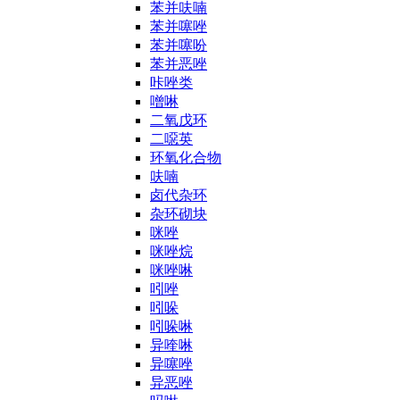
苯并呋喃
苯并噻唑
苯并噻吩
苯并恶唑
咔唑类
噌啉
二氧戊环
二噁英
环氧化合物
呋喃
卤代杂环
杂环砌块
咪唑
咪唑烷
咪唑啉
吲唑
吲哚
吲哚啉
异喹啉
异噻唑
异恶唑