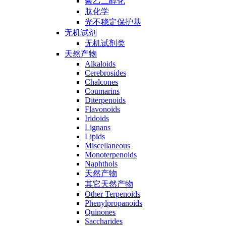
聚乙二醇化
肽化学
光不稳定保护基
无机试剂
无机试剂类
天然产物
Alkaloids
Cerebrosides
Chalcones
Coumarins
Diterpenoids
Flavonoids
Iridoids
Lignans
Lipids
Miscellaneous
Monoterpenoids
Naphthols
天然产物
其它天然产物
Other Terpenoids
Phenylpropanoids
Quinones
Saccharides