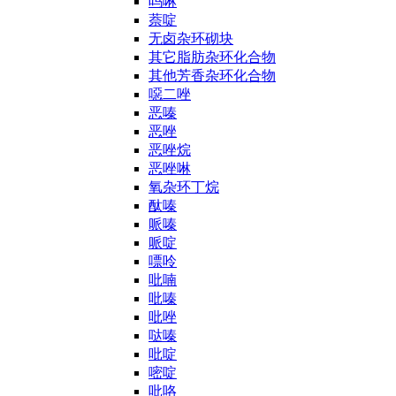
吗啉
萘啶
无卤杂环砌块
其它脂肪杂环化合物
其他芳香杂环化合物
噁二唑
恶嗪
恶唑
恶唑烷
恶唑啉
氧杂环丁烷
酞嗪
哌嗪
哌啶
嘌呤
吡喃
吡嗪
吡唑
哒嗪
吡啶
嘧啶
吡咯