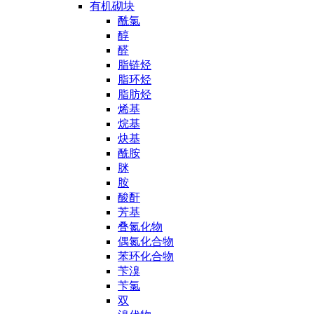
有机砌块
酰氯
醇
醛
脂链烃
脂环烃
脂肪烃
烯基
烷基
炔基
酰胺
脒
胺
酸酐
芳基
叠氮化物
偶氮化合物
苯环化合物
苄溴
苄氯
双