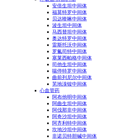
安倍生坦中间体
福莫特罗中间体
贝达喹啉中间体
波生坦中间体
马西替坦中间体
奥达特罗中间体
雷斯托沃中间体
罗氟司特中间体
塞莱西帕格中间体
司他生坦中间体
喘停特罗中间体
曲前列尼尔中间体
芜地溴铵中间体
心血管药
阿布他明中间体
阿曲生坦中间体
阿伐那非中间体
阿奇沙坦中间体
阿齐利特中间体
坎地沙坦中间体
非诺贝特胆碱中间体