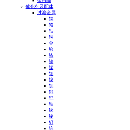
蛋白酶
催化剂及配体
过渡金属
镉
铬
钴
铜
金
铪
铱
铁
锰
钼
镍
铌
锇
钯
铂
铼
铑
钌
钪