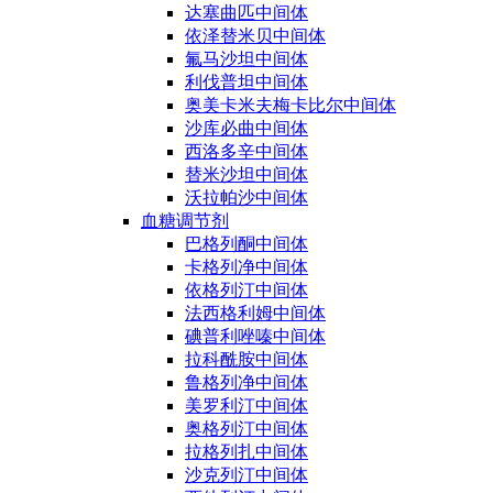
达塞曲匹中间体
依泽替米贝中间体
氟马沙坦中间体
利伐普坦中间体
奥美卡米夫梅卡比尔中间体
沙库必曲中间体
西洛多辛中间体
替米沙坦中间体
沃拉帕沙中间体
血糖调节剂
巴格列酮中间体
卡格列净中间体
依格列汀中间体
法西格利姆中间体
碘普利唑嗪中间体
拉科酰胺中间体
鲁格列净中间体
美罗利汀中间体
奥格列汀中间体
拉格列扎中间体
沙克列汀中间体