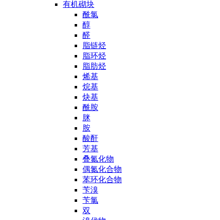
有机砌块
酰氯
醇
醛
脂链烃
脂环烃
脂肪烃
烯基
烷基
炔基
酰胺
脒
胺
酸酐
芳基
叠氮化物
偶氮化合物
苯环化合物
苄溴
苄氯
双