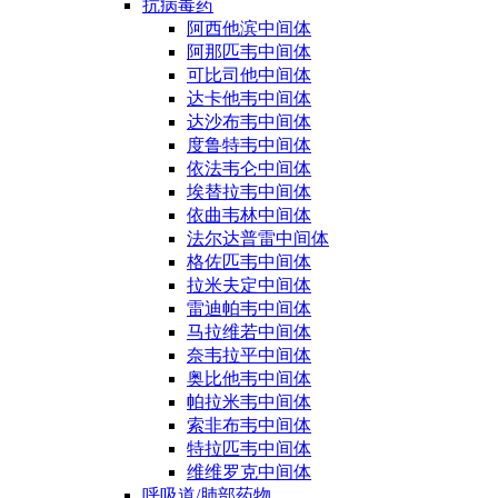
抗病毒药
阿西他滨中间体
阿那匹韦中间体
可比司他中间体
达卡他韦中间体
达沙布韦中间体
度鲁特韦中间体
依法韦仑中间体
埃替拉韦中间体
依曲韦林中间体
法尔达普雷中间体
格佐匹韦中间体
拉米夫定中间体
雷迪帕韦中间体
马拉维若中间体
奈韦拉平中间体
奥比他韦中间体
帕拉米韦中间体
索非布韦中间体
特拉匹韦中间体
维维罗克中间体
呼吸道/肺部药物