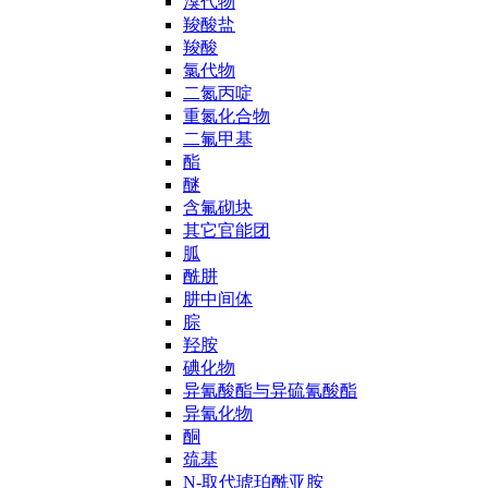
溴代物
羧酸盐
羧酸
氯代物
二氮丙啶
重氮化合物
二氟甲基
酯
醚
含氟砌块
其它官能团
胍
酰肼
肼中间体
腙
羟胺
碘化物
异氰酸酯与异硫氰酸酯
异氰化物
酮
巯基
N-取代琥珀酰亚胺