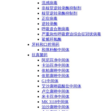
流感病毒
非核苷逆转录酶抑制剂
核苷逆转录酶抑制剂
正痘病毒
逆转录酶
呼吸道合胞病毒
严重急性呼吸窘迫综合征冠状病毒
鲨烯环氧酶
牙科和口腔用药
和厚朴酚中间体
抗真菌药
阿尼芬净中间体
卡泊芬净中间体
依柏康唑中间体
依那康唑中间体
G1中间体
艾沙康唑硫酸盐中间体
卢立康唑中间体
米卡芬净中间体
MK 3118中间体
泊沙康唑中间体