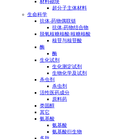
材料砌块
超分子主体材料
生命科学
抗体-药物偶联链
抗体-药物结合物
脱氧核糖核酸/核糖核酸
核苷与核苷酸
酶
酶
生化试剂
生化测定试剂
生物化学及试剂
杀虫剂
杀虫剂
活性医药成分
原料药
类固醇
其它
氨基酸
氨基酸
氨基酸衍生物
多肽