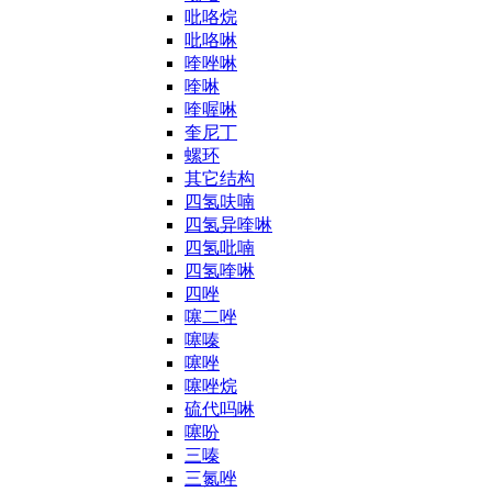
吡咯烷
吡咯啉
喹唑啉
喹啉
喹喔啉
奎尼丁
螺环
其它结构
四氢呋喃
四氢异喹啉
四氢吡喃
四氢喹啉
四唑
噻二唑
噻嗪
噻唑
噻唑烷
硫代吗啉
噻吩
三嗪
三氮唑