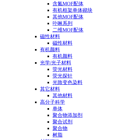
含氮MOF配体
有机框架单体砌块
其他MOF配体
卟啉系列
二维MOF配体
磁性材料
磁性材料
有机颜料
有机颜料
光学/光子材料
荧光材料
荧光探针
光致变色染料
其它材料
其他材料
高分子科学
单体
聚合物添加剂
聚合试剂
聚合物
树脂