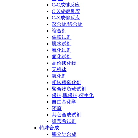
C-C成键反应
C-X成键反应
C-X成键反应
螯合物/络合物
缩合剂
偶联试剂
脱水试剂
氟化试剂
卤化试剂
高价碘化物
无机盐
氧化剂
相转移催化剂
聚合物负载试剂
保护,脱保护,衍生化
自由基化学
还原
其它合成试剂
维蒂希试剂
特殊合成
酶介导合成