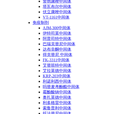
舍他康唑中间体
塔瓦布尔中间体
伏立康唑中间体
VT-1161中间体
免疫制剂
AJM-300中间体
伊特司莫中间体
阿普司特中间体
巴瑞克替尼中间体
达布非酮中间体
得克替尼 中间体
FK-3311中间体
艾替班特中间体
艾拉莫德中间体
KRP-203中间体
利诺利西中间体
吗替麦考酚酯中间体
霉酚酸钠中间体
奥扎莫德中间体
利多格雷中间体
索鲁普利中间体
托法替尼中间体