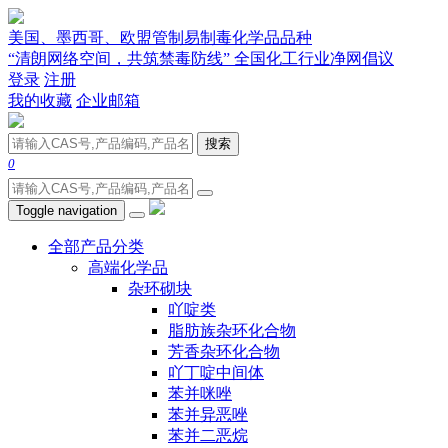
美国、墨西哥、欧盟管制易制毒化学品品种
“清朗网络空间，共筑禁毒防线” 全国化工行业净网倡议
登录
注册
我的收藏
企业邮箱
搜索
0
Toggle navigation
全部产品分类
高端化学品
杂环砌块
吖啶类
脂肪族杂环化合物
芳香杂环化合物
吖丁啶中间体
苯并咪唑
苯并异恶唑
苯并二恶烷