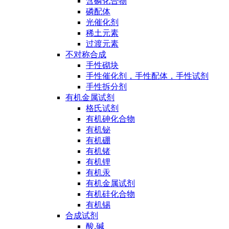
含磷化合物
磷配体
光催化剂
稀土元素
过渡元素
不对称合成
手性砌块
手性催化剂，手性配体，手性试剂
手性拆分剂
有机金属试剂
格氏试剂
有机砷化合物
有机铋
有机硼
有机锗
有机锂
有机汞
有机金属试剂
有机硅化合物
有机锡
合成试剂
酸,碱