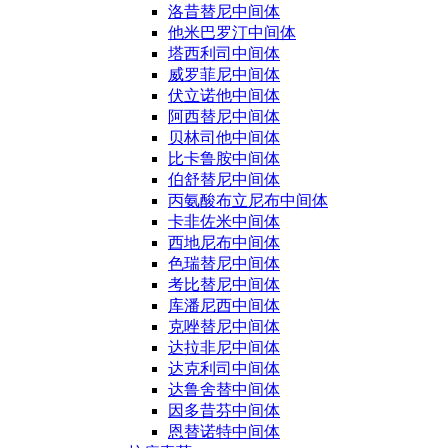
洛昔替尼中间体
他米巴罗汀中间体
塔西利司中间体
威罗菲尼中间体
伏立诺他中间体
阿西替尼中间体
贝林司他中间体
比卡鲁胺中间体
伯舒替尼中间体
丙氨酸布立尼布中间体
卡非佐米中间体
西地尼布中间体
色瑞替尼中间体
考比替尼中间体
库潘尼西中间体
克唑替尼中间体
达拉非尼中间体
达克利司中间体
达鲁舍替中间体
因多昔芬中间体
恩替诺特中间体