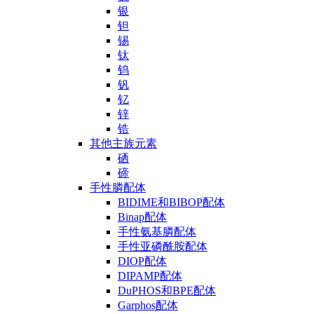
银
钽
锡
钛
钨
钒
钇
锌
锆
其他主族元素
硒
碲
手性膦配体
BIDIME和BIBOP配体
Binap配体
手性氨基膦配体
手性亚磷酰胺配体
DIOP配体
DIPAMP配体
DuPHOS和BPE配体
Garphos配体