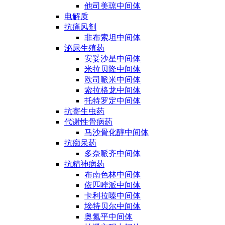
他司美琼中间体
电解质
抗痛风剂
非布索坦中间体
泌尿生殖药
安妥沙星中间体
米拉贝隆中间体
欧司哌米中间体
索拉格龙中间体
托特罗定中间体
抗寄生虫药
代谢性骨病药
马沙骨化醇中间体
抗痴呆药
多奈哌齐中间体
抗精神病药
布南色林中间体
依匹唑派中间体
卡利拉嗪中间体
埃特贝尔中间体
奥氮平中间体