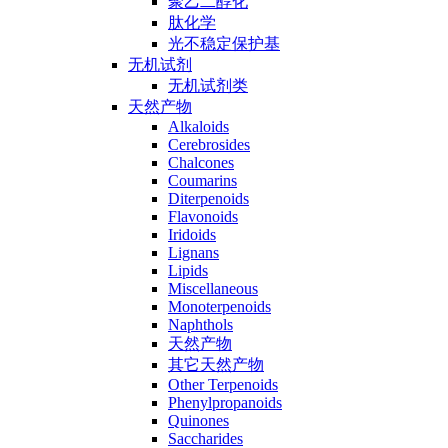
聚乙二醇化
肽化学
光不稳定保护基
无机试剂
无机试剂类
天然产物
Alkaloids
Cerebrosides
Chalcones
Coumarins
Diterpenoids
Flavonoids
Iridoids
Lignans
Lipids
Miscellaneous
Monoterpenoids
Naphthols
天然产物
其它天然产物
Other Terpenoids
Phenylpropanoids
Quinones
Saccharides