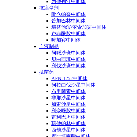
西他列汀中间体
抗痉挛剂
吡仑帕奈中间体
普加巴林中间体
瑞替他滨/依索加宾中间体
卢非酰胺中间体
噻加宾中间体
血液制品
阿哌沙班中间体
贝曲西班中间体
利伐沙班中间体
抗菌药
AFN-1252中间体
阿拉曲伐沙星中间体
布里菌素中间体
非那沙星中间体
加雷沙星中间体
利奈唑胺中间体
雷利巴坦中间体
瑞他帕林中间体
西他沙星中间体
泰比培南酯中间体