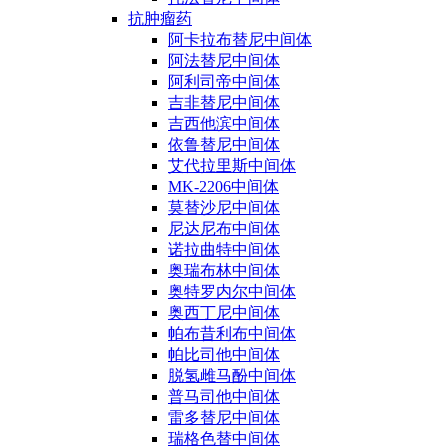
抗肿瘤药
阿卡拉布替尼中间体
阿法替尼中间体
阿利司帝中间体
吉非替尼中间体
吉西他滨中间体
依鲁替尼中间体
艾代拉里斯中间体
MK-2206中间体
莫替沙尼中间体
尼达尼布中间体
诺拉曲特中间体
奥瑞布林中间体
奥特罗内尔中间体
奥西丁尼中间体
帕布昔利布中间体
帕比司他中间体
脱氢雌马酚中间体
普马司他中间体
雷多替尼中间体
瑞格色替中间体