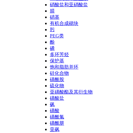
硝酸盐和亚硝酸盐
腈
硝基
有机合成砌块
肟
PEG类
酚
磷
多环芳烃
保护基
饱和脂肪并环
硅化合物
磺酰胺
硫化物
亚磺酸酯及其衍生物
磺酸盐
砜
磺酸
磺酰氯
磺酰肼
亚砜