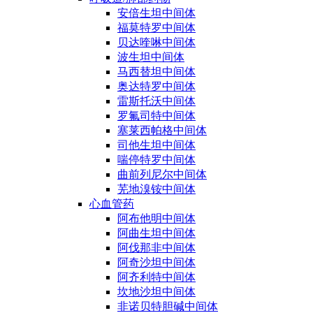
安倍生坦中间体
福莫特罗中间体
贝达喹啉中间体
波生坦中间体
马西替坦中间体
奥达特罗中间体
雷斯托沃中间体
罗氟司特中间体
塞莱西帕格中间体
司他生坦中间体
喘停特罗中间体
曲前列尼尔中间体
芜地溴铵中间体
心血管药
阿布他明中间体
阿曲生坦中间体
阿伐那非中间体
阿奇沙坦中间体
阿齐利特中间体
坎地沙坦中间体
非诺贝特胆碱中间体