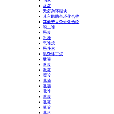
吗啉
萘啶
无卤杂环砌块
其它脂肪杂环化合物
其他芳香杂环化合物
噁二唑
恶嗪
恶唑
恶唑烷
恶唑啉
氧杂环丁烷
酞嗪
哌嗪
哌啶
嘌呤
吡喃
吡嗪
吡唑
哒嗪
吡啶
嘧啶
吡咯