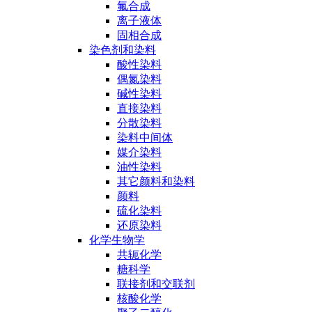
氟合成
离子液体
固相合成
染色剂和染料
酸性染料
偶氮染料
碱性染料
直接染料
分散染料
染料中间体
媒介染料
油性染料
其它颜料和染料
颜料
硫化染料
还原染料
化学生物学
共轭化学
糖科学
联接剂和交联剂
核酸化学