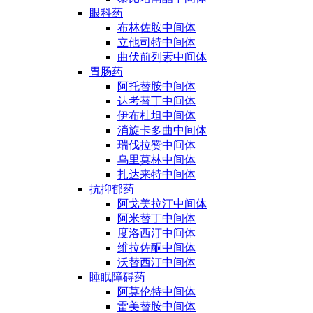
眼科药
布林佐胺中间体
立他司特中间体
曲伏前列素中间体
胃肠药
阿托替胺中间体
达考替丁中间体
伊布杜坦中间体
消旋卡多曲中间体
瑞伐拉赞中间体
乌里莫林中间体
扎达来特中间体
抗抑郁药
阿戈美拉汀中间体
阿米替丁中间体
度洛西汀中间体
维拉佐酮中间体
沃替西汀中间体
睡眠障碍药
阿莫伦特中间体
雷美替胺中间体