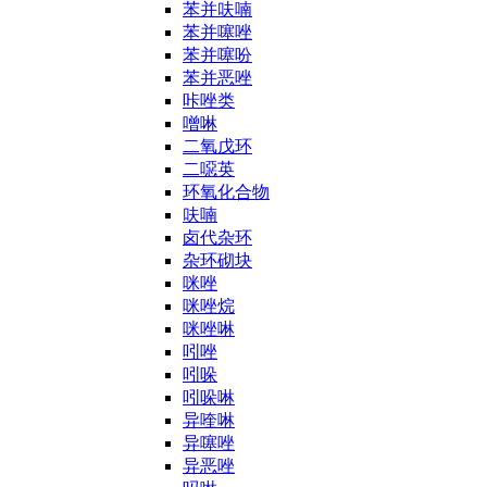
苯并呋喃
苯并噻唑
苯并噻吩
苯并恶唑
咔唑类
噌啉
二氧戊环
二噁英
环氧化合物
呋喃
卤代杂环
杂环砌块
咪唑
咪唑烷
咪唑啉
吲唑
吲哚
吲哚啉
异喹啉
异噻唑
异恶唑