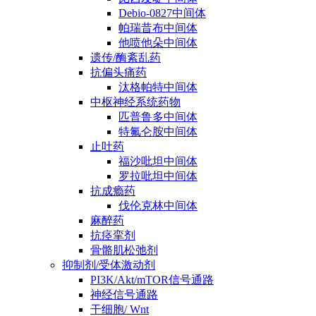
Debio-0827中间体
帕瑞昔布中间体
他喷他朵中间体
遗传/酶紊乱药
抗偏头痛药
汰格帕特中间体
中枢神经系统药物
匹普鲁多中间体
特氟仑胺中间体
止吐药
福沙吡坦中间体
罗拉吡坦中间体
抗成瘾药
伐伦克林中间体
麻醉药
抗痉挛剂
骨骼肌松弛剂
抑制剂/受体激动剂
PI3K/Akt/mTOR信号通路
神经信号通路
干细胞/ Wnt