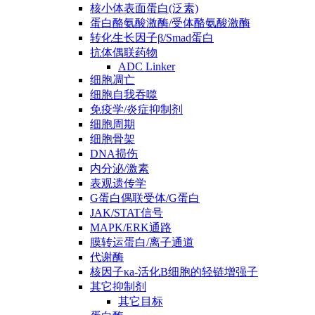
核小体表面蛋白(泛素)
蛋白酪氨酸激酶/受体酪氨酸激酶
转化生长因子β/Smad蛋白
抗体偶联药物
ADC Linker
细胞凋亡
细胞自我吞噬
免疫学/炎症抑制剂
细胞周期
细胞骨架
DNA损伤
内分泌/激素
表观遗传学
G蛋白偶联受体/G蛋白
JAK/STAT信号
MAPK/ERK通路
膜转运蛋白/离子通道
代谢酶
核因子κa-活化B细胞的轻链增强子
其它抑制剂
其它目标