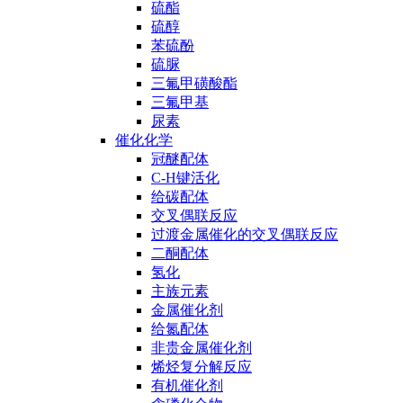
硫酯
硫醇
苯硫酚
硫脲
三氟甲磺酸酯
三氟甲基
尿素
催化化学
冠醚配体
C-H键活化
给碳配体
交叉偶联反应
过渡金属催化的交叉偶联反应
二酮配体
氢化
主族元素
金属催化剂
给氮配体
非贵金属催化剂
烯烃复分解反应
有机催化剂