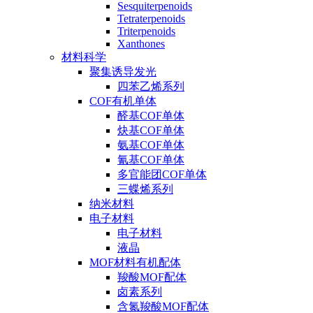
Sesquiterpenoids
Tetraterpenoids
Triterpenoids
Xanthones
材料科学
聚集诱导发光
四苯乙烯系列
COF有机单体
醛基COF单体
炔基COF单体
氨基COF单体
氰基COF单体
多官能团COF单体
三蝶烯系列
纳米材料
电子材料
电子材料
液晶
MOF材料有机配体
羧酸MOF配体
卤素系列
含氮羧酸MOF配体