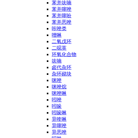
苯并呋喃
苯并噻唑
苯并噻吩
苯并恶唑
咔唑类
噌啉
二氧戊环
二噁英
环氧化合物
呋喃
卤代杂环
杂环砌块
咪唑
咪唑烷
咪唑啉
吲唑
吲哚
吲哚啉
异喹啉
异噻唑
异恶唑