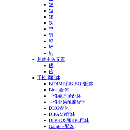
银
钽
锡
钛
钨
钒
钇
锌
锆
其他主族元素
硒
碲
手性膦配体
BIDIME和BIBOP配体
Binap配体
手性氨基膦配体
手性亚磷酰胺配体
DIOP配体
DIPAMP配体
DuPHOS和BPE配体
Garphos配体