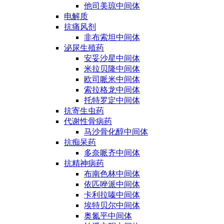
他司美琼中间体
电解质
抗痛风剂
非布索坦中间体
泌尿生殖药
安妥沙星中间体
米拉贝隆中间体
欧司哌米中间体
索拉格龙中间体
托特罗定中间体
抗寄生虫药
代谢性骨病药
马沙骨化醇中间体
抗痴呆药
多奈哌齐中间体
抗精神病药
布南色林中间体
依匹唑派中间体
卡利拉嗪中间体
埃特贝尔中间体
奥氮平中间体