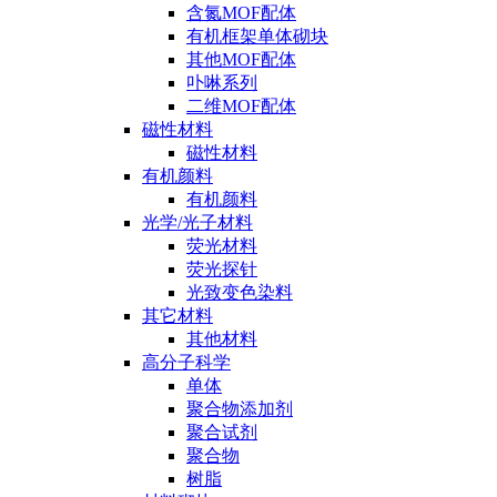
含氮MOF配体
有机框架单体砌块
其他MOF配体
卟啉系列
二维MOF配体
磁性材料
磁性材料
有机颜料
有机颜料
光学/光子材料
荧光材料
荧光探针
光致变色染料
其它材料
其他材料
高分子科学
单体
聚合物添加剂
聚合试剂
聚合物
树脂