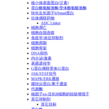
核小体表面蛋白(泛素)
蛋白酪氨酸激酶/受体酪氨酸激酶
转化生长因子β/Smad蛋白
抗体偶联药物
ADC Linker
细胞凋亡
细胞自我吞噬
免疫学/炎症抑制剂
细胞周期
细胞骨架
DNA损伤
内分泌/激素
表观遗传学
G蛋白偶联受体/G蛋白
JAK/STAT信号
MAPK/ERK通路
膜转运蛋白/离子通道
代谢酶
核因子κa-活化B细胞的轻链增强子
其它抑制剂
其它目标