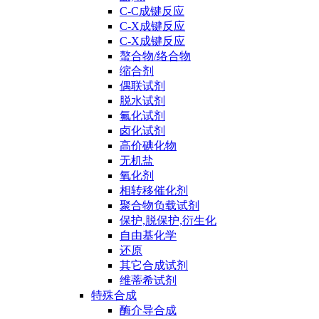
C-C成键反应
C-X成键反应
C-X成键反应
螯合物/络合物
缩合剂
偶联试剂
脱水试剂
氟化试剂
卤化试剂
高价碘化物
无机盐
氧化剂
相转移催化剂
聚合物负载试剂
保护,脱保护,衍生化
自由基化学
还原
其它合成试剂
维蒂希试剂
特殊合成
酶介导合成