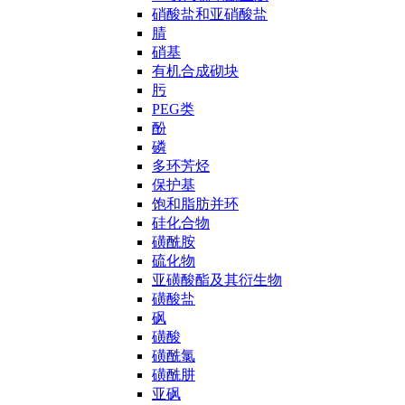
硝酸盐和亚硝酸盐
腈
硝基
有机合成砌块
肟
PEG类
酚
磷
多环芳烃
保护基
饱和脂肪并环
硅化合物
磺酰胺
硫化物
亚磺酸酯及其衍生物
磺酸盐
砜
磺酸
磺酰氯
磺酰肼
亚砜