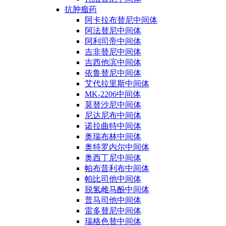
抗肿瘤药
阿卡拉布替尼中间体
阿法替尼中间体
阿利司帝中间体
吉非替尼中间体
吉西他滨中间体
依鲁替尼中间体
艾代拉里斯中间体
MK-2206中间体
莫替沙尼中间体
尼达尼布中间体
诺拉曲特中间体
奥瑞布林中间体
奥特罗内尔中间体
奥西丁尼中间体
帕布昔利布中间体
帕比司他中间体
脱氢雌马酚中间体
普马司他中间体
雷多替尼中间体
瑞格色替中间体