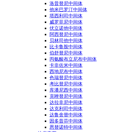
洛昔替尼中间体
他米巴罗汀中间体
塔西利司中间体
威罗菲尼中间体
伏立诺他中间体
阿西替尼中间体
贝林司他中间体
比卡鲁胺中间体
伯舒替尼中间体
丙氨酸布立尼布中间体
卡非佐米中间体
西地尼布中间体
色瑞替尼中间体
考比替尼中间体
库潘尼西中间体
克唑替尼中间体
达拉非尼中间体
达克利司中间体
达鲁舍替中间体
因多昔芬中间体
恩替诺特中间体