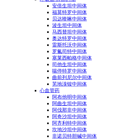
安倍生坦中间体
福莫特罗中间体
贝达喹啉中间体
波生坦中间体
马西替坦中间体
奥达特罗中间体
雷斯托沃中间体
罗氟司特中间体
塞莱西帕格中间体
司他生坦中间体
喘停特罗中间体
曲前列尼尔中间体
芜地溴铵中间体
心血管药
阿布他明中间体
阿曲生坦中间体
阿伐那非中间体
阿奇沙坦中间体
阿齐利特中间体
坎地沙坦中间体
非诺贝特胆碱中间体