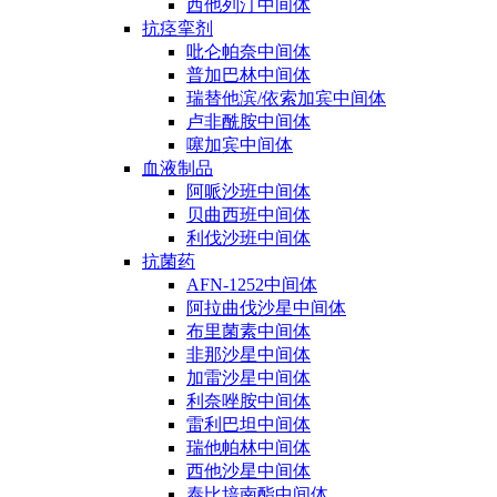
西他列汀中间体
抗痉挛剂
吡仑帕奈中间体
普加巴林中间体
瑞替他滨/依索加宾中间体
卢非酰胺中间体
噻加宾中间体
血液制品
阿哌沙班中间体
贝曲西班中间体
利伐沙班中间体
抗菌药
AFN-1252中间体
阿拉曲伐沙星中间体
布里菌素中间体
非那沙星中间体
加雷沙星中间体
利奈唑胺中间体
雷利巴坦中间体
瑞他帕林中间体
西他沙星中间体
泰比培南酯中间体