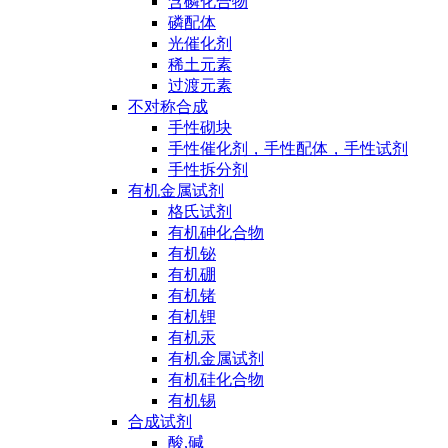
含磷化合物
磷配体
光催化剂
稀土元素
过渡元素
不对称合成
手性砌块
手性催化剂，手性配体，手性试剂
手性拆分剂
有机金属试剂
格氏试剂
有机砷化合物
有机铋
有机硼
有机锗
有机锂
有机汞
有机金属试剂
有机硅化合物
有机锡
合成试剂
酸,碱