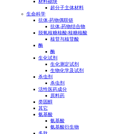
材料砌块
超分子主体材料
生命科学
抗体-药物偶联链
抗体-药物结合物
脱氧核糖核酸/核糖核酸
核苷与核苷酸
酶
酶
生化试剂
生化测定试剂
生物化学及试剂
杀虫剂
杀虫剂
活性医药成分
原料药
类固醇
其它
氨基酸
氨基酸
氨基酸衍生物
多肽