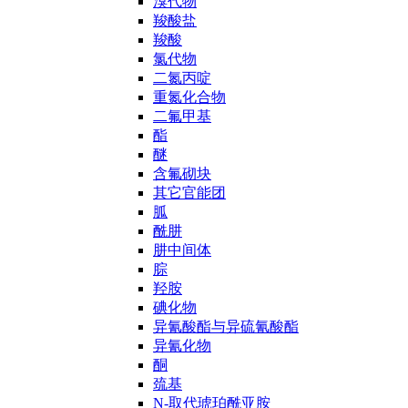
溴代物
羧酸盐
羧酸
氯代物
二氮丙啶
重氮化合物
二氟甲基
酯
醚
含氟砌块
其它官能团
胍
酰肼
肼中间体
腙
羟胺
碘化物
异氰酸酯与异硫氰酸酯
异氰化物
酮
巯基
N-取代琥珀酰亚胺