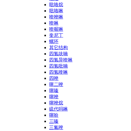
吡咯烷
吡咯啉
喹唑啉
喹啉
喹喔啉
奎尼丁
螺环
其它结构
四氢呋喃
四氢异喹啉
四氢吡喃
四氢喹啉
四唑
噻二唑
噻嗪
噻唑
噻唑烷
硫代吗啉
噻吩
三嗪
三氮唑