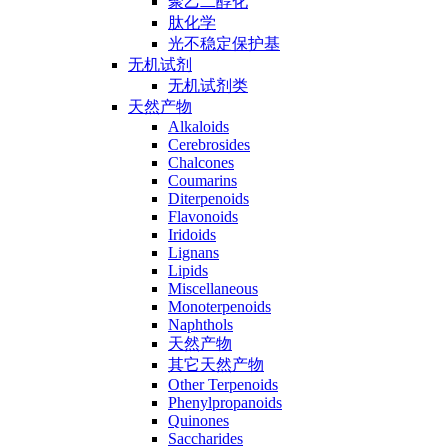
聚乙二醇化
肽化学
光不稳定保护基
无机试剂
无机试剂类
天然产物
Alkaloids
Cerebrosides
Chalcones
Coumarins
Diterpenoids
Flavonoids
Iridoids
Lignans
Lipids
Miscellaneous
Monoterpenoids
Naphthols
天然产物
其它天然产物
Other Terpenoids
Phenylpropanoids
Quinones
Saccharides