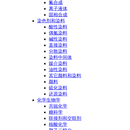
氟合成
离子液体
固相合成
染色剂和染料
酸性染料
偶氮染料
碱性染料
直接染料
分散染料
染料中间体
媒介染料
油性染料
其它颜料和染料
颜料
硫化染料
还原染料
化学生物学
共轭化学
糖科学
联接剂和交联剂
核酸化学