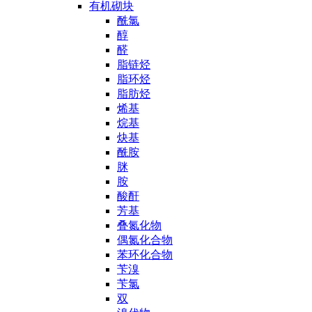
有机砌块
酰氯
醇
醛
脂链烃
脂环烃
脂肪烃
烯基
烷基
炔基
酰胺
脒
胺
酸酐
芳基
叠氮化物
偶氮化合物
苯环化合物
苄溴
苄氯
双