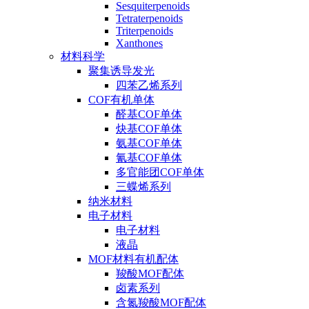
Sesquiterpenoids
Tetraterpenoids
Triterpenoids
Xanthones
材料科学
聚集诱导发光
四苯乙烯系列
COF有机单体
醛基COF单体
炔基COF单体
氨基COF单体
氰基COF单体
多官能团COF单体
三蝶烯系列
纳米材料
电子材料
电子材料
液晶
MOF材料有机配体
羧酸MOF配体
卤素系列
含氮羧酸MOF配体