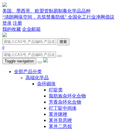
美国、墨西哥、欧盟管制易制毒化学品品种
“清朗网络空间，共筑禁毒防线” 全国化工行业净网倡议
登录
注册
我的收藏
企业邮箱
搜索
0
Toggle navigation
全部产品分类
高端化学品
杂环砌块
吖啶类
脂肪族杂环化合物
芳香杂环化合物
吖丁啶中间体
苯并咪唑
苯并异恶唑
苯并二恶烷