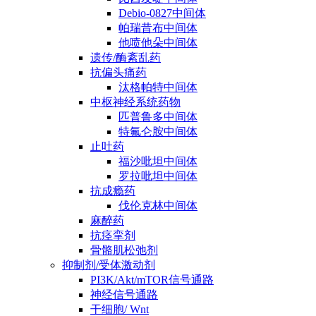
Debio-0827中间体
帕瑞昔布中间体
他喷他朵中间体
遗传/酶紊乱药
抗偏头痛药
汰格帕特中间体
中枢神经系统药物
匹普鲁多中间体
特氟仑胺中间体
止吐药
福沙吡坦中间体
罗拉吡坦中间体
抗成瘾药
伐伦克林中间体
麻醉药
抗痉挛剂
骨骼肌松弛剂
抑制剂/受体激动剂
PI3K/Akt/mTOR信号通路
神经信号通路
干细胞/ Wnt