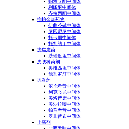
帕潘立酮中间体
利哌酮中间体
齐拉西酮中间体
抗帕金森药物
伊曲茶碱中间体
罗匹尼罗中间体
托卡朋中间体
托扎纳丁中间体
抗焦虑药
沙瑞度坦中间体
皮肤科药剂
奥维匹坦中间体
他扎罗汀中间体
抗炎药
依托考昔中间体
利克飞龙中间体
美洛昔康中间体
美沙拉嗪中间体
帕马考昔中间体
罗非昔布中间体
止痛剂
比西发啶中间体