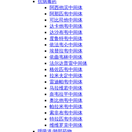
抗病毒药
阿西他滨中间体
阿那匹韦中间体
可比司他中间体
达卡他韦中间体
达沙布韦中间体
度鲁特韦中间体
依法韦仑中间体
埃替拉韦中间体
依曲韦林中间体
法尔达普雷中间体
格佐匹韦中间体
拉米夫定中间体
雷迪帕韦中间体
马拉维若中间体
奈韦拉平中间体
奥比他韦中间体
帕拉米韦中间体
索非布韦中间体
特拉匹韦中间体
维维罗克中间体
呼吸道/肺部药物