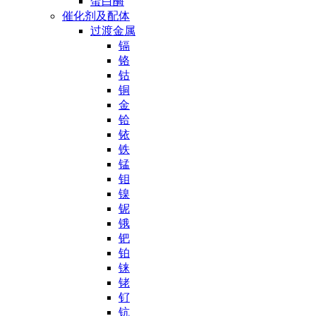
蛋白酶
催化剂及配体
过渡金属
镉
铬
钴
铜
金
铪
铱
铁
锰
钼
镍
铌
锇
钯
铂
铼
铑
钌
钪