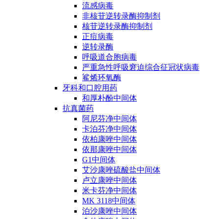
流感病毒
非核苷逆转录酶抑制剂
核苷逆转录酶抑制剂
正痘病毒
逆转录酶
呼吸道合胞病毒
严重急性呼吸窘迫综合征冠状病毒
鲨烯环氧酶
牙科和口腔用药
和厚朴酚中间体
抗真菌药
阿尼芬净中间体
卡泊芬净中间体
依柏康唑中间体
依那康唑中间体
G1中间体
艾沙康唑硫酸盐中间体
卢立康唑中间体
米卡芬净中间体
MK 3118中间体
泊沙康唑中间体