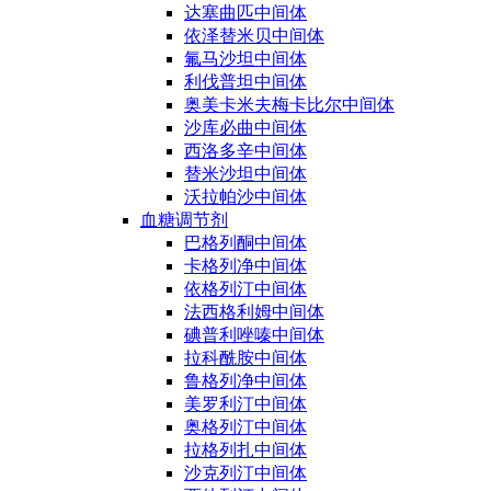
达塞曲匹中间体
依泽替米贝中间体
氟马沙坦中间体
利伐普坦中间体
奥美卡米夫梅卡比尔中间体
沙库必曲中间体
西洛多辛中间体
替米沙坦中间体
沃拉帕沙中间体
血糖调节剂
巴格列酮中间体
卡格列净中间体
依格列汀中间体
法西格利姆中间体
碘普利唑嗪中间体
拉科酰胺中间体
鲁格列净中间体
美罗利汀中间体
奥格列汀中间体
拉格列扎中间体
沙克列汀中间体