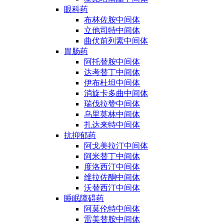
眼科药
布林佐胺中间体
立他司特中间体
曲伏前列素中间体
胃肠药
阿托替胺中间体
达考替丁中间体
伊布杜坦中间体
消旋卡多曲中间体
瑞伐拉赞中间体
乌里莫林中间体
扎达来特中间体
抗抑郁药
阿戈美拉汀中间体
阿米替丁中间体
度洛西汀中间体
维拉佐酮中间体
沃替西汀中间体
睡眠障碍药
阿莫伦特中间体
雷美替胺中间体