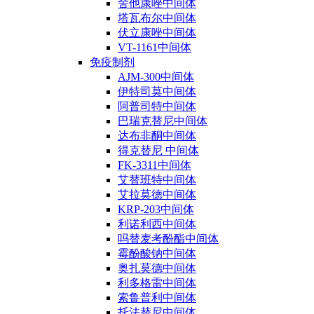
舍他康唑中间体
塔瓦布尔中间体
伏立康唑中间体
VT-1161中间体
免疫制剂
AJM-300中间体
伊特司莫中间体
阿普司特中间体
巴瑞克替尼中间体
达布非酮中间体
得克替尼 中间体
FK-3311中间体
艾替班特中间体
艾拉莫德中间体
KRP-203中间体
利诺利西中间体
吗替麦考酚酯中间体
霉酚酸钠中间体
奥扎莫德中间体
利多格雷中间体
索鲁普利中间体
托法替尼中间体