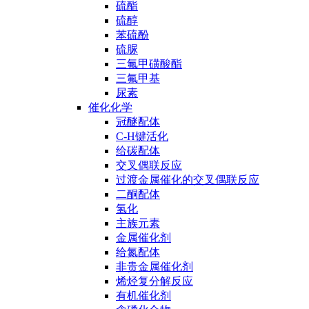
硫酯
硫醇
苯硫酚
硫脲
三氟甲磺酸酯
三氟甲基
尿素
催化化学
冠醚配体
C-H键活化
给碳配体
交叉偶联反应
过渡金属催化的交叉偶联反应
二酮配体
氢化
主族元素
金属催化剂
给氮配体
非贵金属催化剂
烯烃复分解反应
有机催化剂