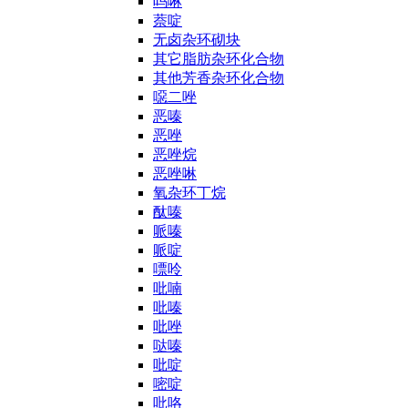
吗啉
萘啶
无卤杂环砌块
其它脂肪杂环化合物
其他芳香杂环化合物
噁二唑
恶嗪
恶唑
恶唑烷
恶唑啉
氧杂环丁烷
酞嗪
哌嗪
哌啶
嘌呤
吡喃
吡嗪
吡唑
哒嗪
吡啶
嘧啶
吡咯