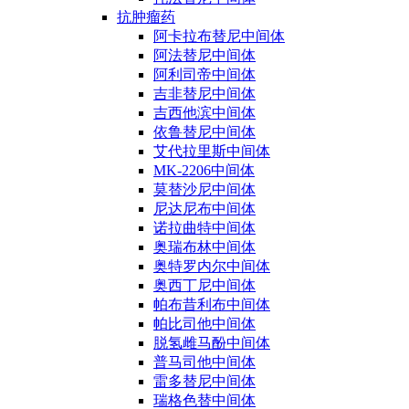
抗肿瘤药
阿卡拉布替尼中间体
阿法替尼中间体
阿利司帝中间体
吉非替尼中间体
吉西他滨中间体
依鲁替尼中间体
艾代拉里斯中间体
MK-2206中间体
莫替沙尼中间体
尼达尼布中间体
诺拉曲特中间体
奥瑞布林中间体
奥特罗内尔中间体
奥西丁尼中间体
帕布昔利布中间体
帕比司他中间体
脱氢雌马酚中间体
普马司他中间体
雷多替尼中间体
瑞格色替中间体