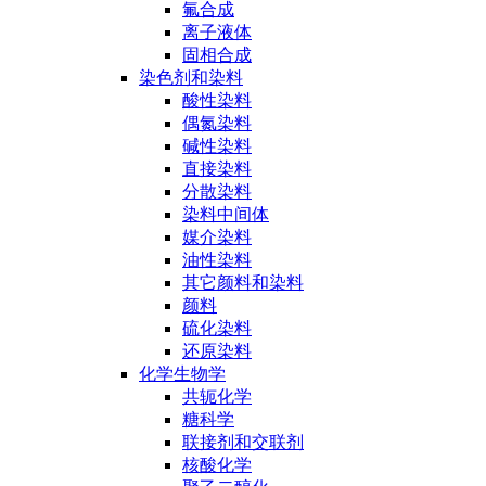
氟合成
离子液体
固相合成
染色剂和染料
酸性染料
偶氮染料
碱性染料
直接染料
分散染料
染料中间体
媒介染料
油性染料
其它颜料和染料
颜料
硫化染料
还原染料
化学生物学
共轭化学
糖科学
联接剂和交联剂
核酸化学