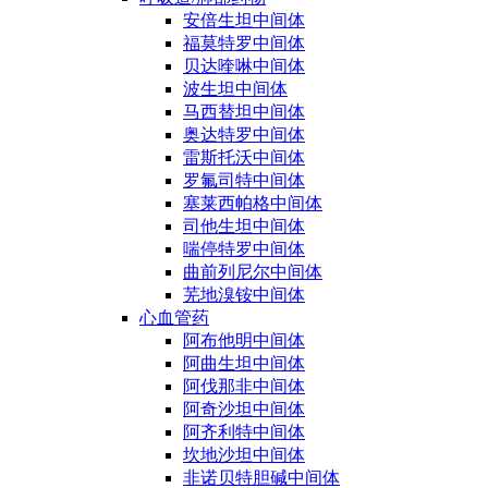
安倍生坦中间体
福莫特罗中间体
贝达喹啉中间体
波生坦中间体
马西替坦中间体
奥达特罗中间体
雷斯托沃中间体
罗氟司特中间体
塞莱西帕格中间体
司他生坦中间体
喘停特罗中间体
曲前列尼尔中间体
芜地溴铵中间体
心血管药
阿布他明中间体
阿曲生坦中间体
阿伐那非中间体
阿奇沙坦中间体
阿齐利特中间体
坎地沙坦中间体
非诺贝特胆碱中间体