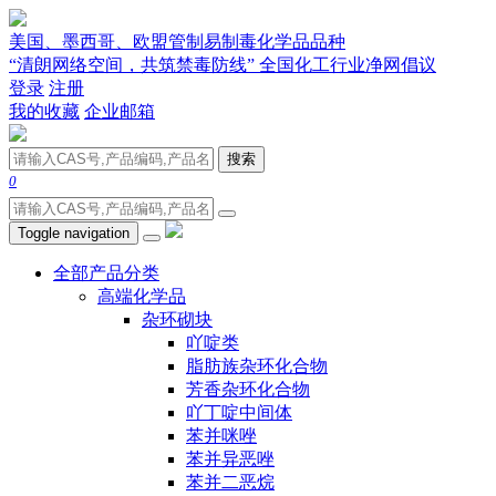
美国、墨西哥、欧盟管制易制毒化学品品种
“清朗网络空间，共筑禁毒防线” 全国化工行业净网倡议
登录
注册
我的收藏
企业邮箱
搜索
0
Toggle navigation
全部产品分类
高端化学品
杂环砌块
吖啶类
脂肪族杂环化合物
芳香杂环化合物
吖丁啶中间体
苯并咪唑
苯并异恶唑
苯并二恶烷