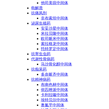
他司美琼中间体
电解质
抗痛风剂
非布索坦中间体
泌尿生殖药
安妥沙星中间体
米拉贝隆中间体
欧司哌米中间体
索拉格龙中间体
托特罗定中间体
抗寄生虫药
代谢性骨病药
马沙骨化醇中间体
抗痴呆药
多奈哌齐中间体
抗精神病药
布南色林中间体
依匹唑派中间体
卡利拉嗪中间体
埃特贝尔中间体
奥氮平中间体