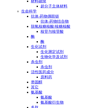
材料砌块
超分子主体材料
生命科学
抗体-药物偶联链
抗体-药物结合物
脱氧核糖核酸/核糖核酸
核苷与核苷酸
酶
酶
生化试剂
生化测定试剂
生物化学及试剂
杀虫剂
杀虫剂
活性医药成分
原料药
类固醇
其它
氨基酸
氨基酸
氨基酸衍生物
多肽