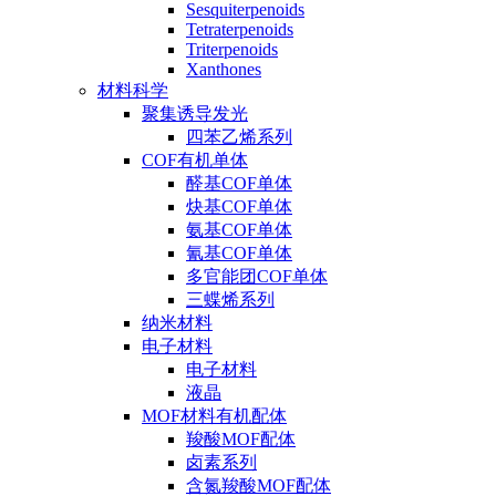
Sesquiterpenoids
Tetraterpenoids
Triterpenoids
Xanthones
材料科学
聚集诱导发光
四苯乙烯系列
COF有机单体
醛基COF单体
炔基COF单体
氨基COF单体
氰基COF单体
多官能团COF单体
三蝶烯系列
纳米材料
电子材料
电子材料
液晶
MOF材料有机配体
羧酸MOF配体
卤素系列
含氮羧酸MOF配体