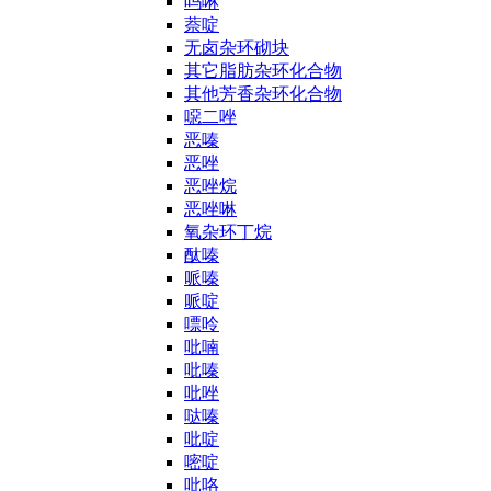
吗啉
萘啶
无卤杂环砌块
其它脂肪杂环化合物
其他芳香杂环化合物
噁二唑
恶嗪
恶唑
恶唑烷
恶唑啉
氧杂环丁烷
酞嗪
哌嗪
哌啶
嘌呤
吡喃
吡嗪
吡唑
哒嗪
吡啶
嘧啶
吡咯