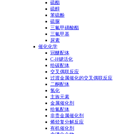
硫酯
硫醇
苯硫酚
硫脲
三氟甲磺酸酯
三氟甲基
尿素
催化化学
冠醚配体
C-H键活化
给碳配体
交叉偶联反应
过渡金属催化的交叉偶联反应
二酮配体
氢化
主族元素
金属催化剂
给氮配体
非贵金属催化剂
烯烃复分解反应
有机催化剂