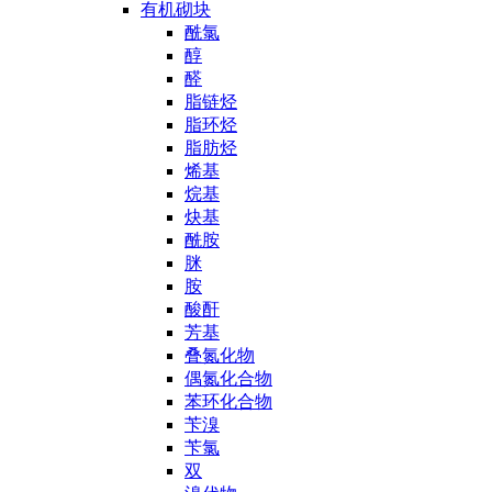
有机砌块
酰氯
醇
醛
脂链烃
脂环烃
脂肪烃
烯基
烷基
炔基
酰胺
脒
胺
酸酐
芳基
叠氮化物
偶氮化合物
苯环化合物
苄溴
苄氯
双