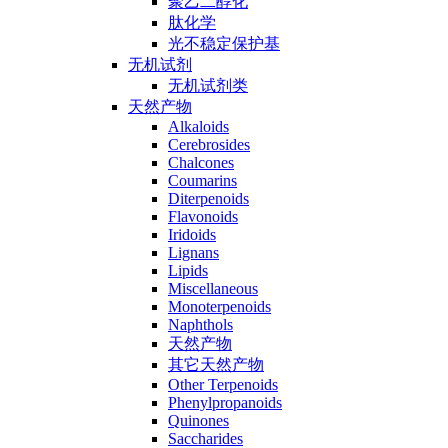
聚乙二醇化
肽化学
光不稳定保护基
无机试剂
无机试剂类
天然产物
Alkaloids
Cerebrosides
Chalcones
Coumarins
Diterpenoids
Flavonoids
Iridoids
Lignans
Lipids
Miscellaneous
Monoterpenoids
Naphthols
天然产物
其它天然产物
Other Terpenoids
Phenylpropanoids
Quinones
Saccharides