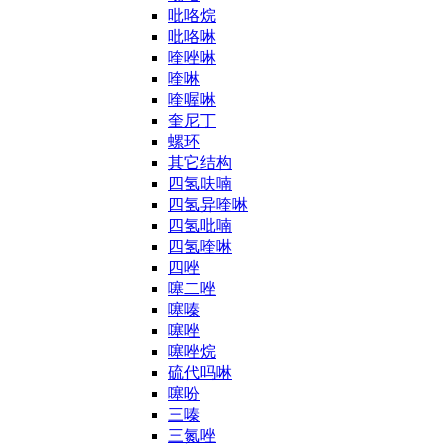
吡咯烷
吡咯啉
喹唑啉
喹啉
喹喔啉
奎尼丁
螺环
其它结构
四氢呋喃
四氢异喹啉
四氢吡喃
四氢喹啉
四唑
噻二唑
噻嗪
噻唑
噻唑烷
硫代吗啉
噻吩
三嗪
三氮唑