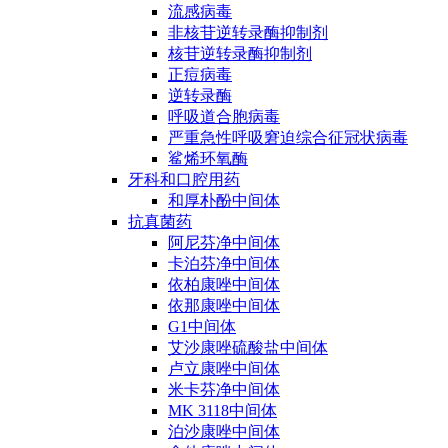
流感病毒
非核苷逆转录酶抑制剂
核苷逆转录酶抑制剂
正痘病毒
逆转录酶
呼吸道合胞病毒
严重急性呼吸窘迫综合征冠状病毒
鲨烯环氧酶
牙科和口腔用药
和厚朴酚中间体
抗真菌药
阿尼芬净中间体
卡泊芬净中间体
依柏康唑中间体
依那康唑中间体
G1中间体
艾沙康唑硫酸盐中间体
卢立康唑中间体
米卡芬净中间体
MK 3118中间体
泊沙康唑中间体