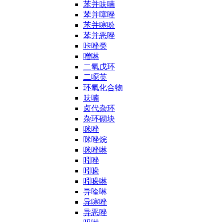
苯并呋喃
苯并噻唑
苯并噻吩
苯并恶唑
咔唑类
噌啉
二氧戊环
二噁英
环氧化合物
呋喃
卤代杂环
杂环砌块
咪唑
咪唑烷
咪唑啉
吲唑
吲哚
吲哚啉
异喹啉
异噻唑
异恶唑