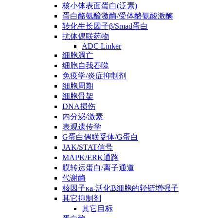
核小体表面蛋白(泛素)
蛋白酪氨酸激酶/受体酪氨酸激酶
转化生长因子β/Smad蛋白
抗体偶联药物
ADC Linker
细胞凋亡
细胞自我吞噬
免疫学/炎症抑制剂
细胞周期
细胞骨架
DNA损伤
内分泌/激素
表观遗传学
G蛋白偶联受体/G蛋白
JAK/STAT信号
MAPK/ERK通路
膜转运蛋白/离子通道
代谢酶
核因子κa-活化B细胞的轻链增强子
其它抑制剂
其它目标