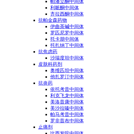
帕潘立酮中间体
利哌酮中间体
齐拉西酮中间体
抗帕金森药物
伊曲茶碱中间体
罗匹尼罗中间体
托卡朋中间体
托扎纳丁中间体
抗焦虑药
沙瑞度坦中间体
皮肤科药剂
奥维匹坦中间体
他扎罗汀中间体
抗炎药
依托考昔中间体
利克飞龙中间体
美洛昔康中间体
美沙拉嗪中间体
帕马考昔中间体
罗非昔布中间体
止痛剂
比西发啶中间体