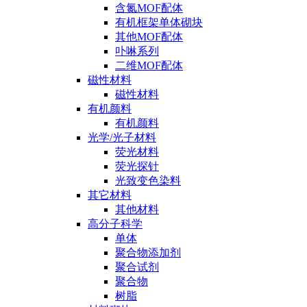
含氮MOF配体
有机框架单体砌块
其他MOF配体
卟啉系列
二维MOF配体
磁性材料
磁性材料
有机颜料
有机颜料
光学/光子材料
荧光材料
荧光探针
光致变色染料
其它材料
其他材料
高分子科学
单体
聚合物添加剂
聚合试剂
聚合物
树脂