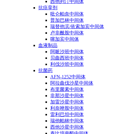
西他列汀中间体
抗痉挛剂
吡仑帕奈中间体
普加巴林中间体
瑞替他滨/依索加宾中间体
卢非酰胺中间体
噻加宾中间体
血液制品
阿哌沙班中间体
贝曲西班中间体
利伐沙班中间体
抗菌药
AFN-1252中间体
阿拉曲伐沙星中间体
布里菌素中间体
非那沙星中间体
加雷沙星中间体
利奈唑胺中间体
雷利巴坦中间体
瑞他帕林中间体
西他沙星中间体
泰比培南酯中间体