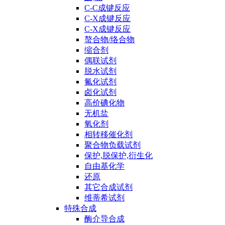
C-C成键反应
C-X成键反应
C-X成键反应
螯合物/络合物
缩合剂
偶联试剂
脱水试剂
氟化试剂
卤化试剂
高价碘化物
无机盐
氧化剂
相转移催化剂
聚合物负载试剂
保护,脱保护,衍生化
自由基化学
还原
其它合成试剂
维蒂希试剂
特殊合成
酶介导合成