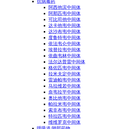
抗病毒药
阿西他滨中间体
阿那匹韦中间体
可比司他中间体
达卡他韦中间体
达沙布韦中间体
度鲁特韦中间体
依法韦仑中间体
埃替拉韦中间体
依曲韦林中间体
法尔达普雷中间体
格佐匹韦中间体
拉米夫定中间体
雷迪帕韦中间体
马拉维若中间体
奈韦拉平中间体
奥比他韦中间体
帕拉米韦中间体
索非布韦中间体
特拉匹韦中间体
维维罗克中间体
呼吸道/肺部药物