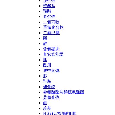
溴代物
羧酸盐
羧酸
氯代物
二氮丙啶
重氮化合物
二氟甲基
酯
醚
含氟砌块
其它官能团
胍
酰肼
肼中间体
腙
羟胺
碘化物
异氰酸酯与异硫氰酸酯
异氰化物
酮
巯基
N-取代琥珀酰亚胺