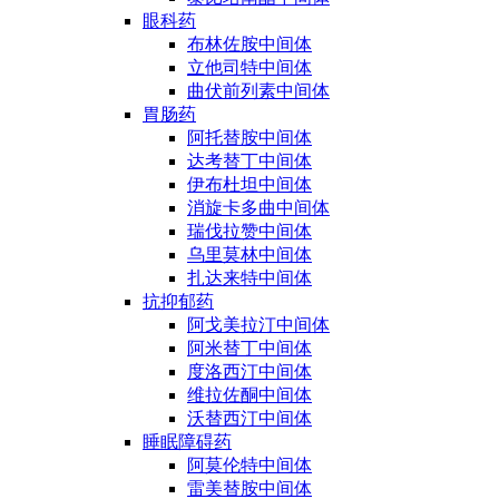
眼科药
布林佐胺中间体
立他司特中间体
曲伏前列素中间体
胃肠药
阿托替胺中间体
达考替丁中间体
伊布杜坦中间体
消旋卡多曲中间体
瑞伐拉赞中间体
乌里莫林中间体
扎达来特中间体
抗抑郁药
阿戈美拉汀中间体
阿米替丁中间体
度洛西汀中间体
维拉佐酮中间体
沃替西汀中间体
睡眠障碍药
阿莫伦特中间体
雷美替胺中间体