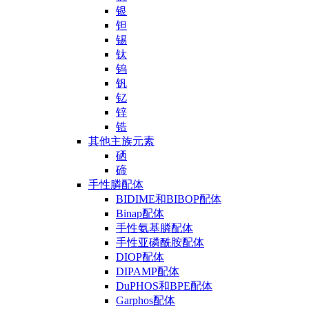
银
钽
锡
钛
钨
钒
钇
锌
锆
其他主族元素
硒
碲
手性膦配体
BIDIME和BIBOP配体
Binap配体
手性氨基膦配体
手性亚磷酰胺配体
DIOP配体
DIPAMP配体
DuPHOS和BPE配体
Garphos配体