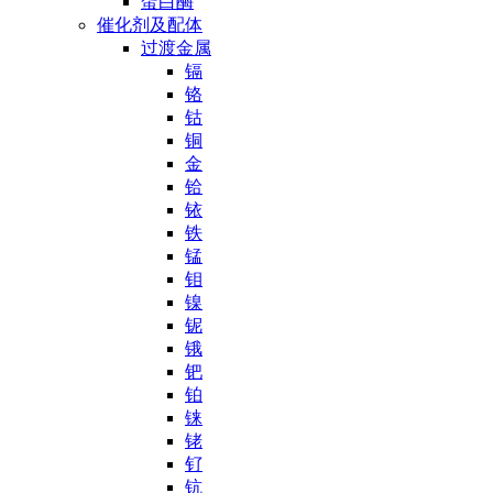
蛋白酶
催化剂及配体
过渡金属
镉
铬
钴
铜
金
铪
铱
铁
锰
钼
镍
铌
锇
钯
铂
铼
铑
钌
钪