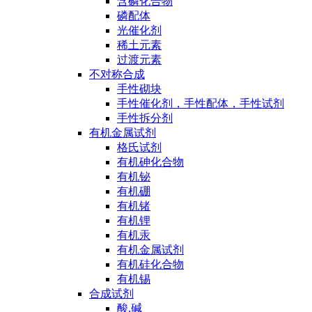
含磷化合物
磷配体
光催化剂
稀土元素
过渡元素
不对称合成
手性砌块
手性催化剂，手性配体，手性试剂
手性拆分剂
有机金属试剂
格氏试剂
有机砷化合物
有机铋
有机硼
有机锗
有机锂
有机汞
有机金属试剂
有机硅化合物
有机锡
合成试剂
酸,碱