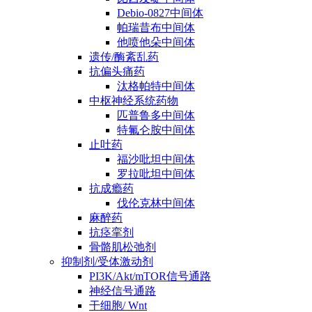
Debio-0827中间体
帕瑞昔布中间体
他喷他朵中间体
遗传/酶紊乱药
抗偏头痛药
汰格帕特中间体
中枢神经系统药物
匹普鲁多中间体
特氟仑胺中间体
止吐药
福沙吡坦中间体
罗拉吡坦中间体
抗成瘾药
伐伦克林中间体
麻醉药
抗痉挛剂
骨骼肌松弛剂
抑制剂/受体激动剂
PI3K/Akt/mTOR信号通路
神经信号通路
干细胞/ Wnt