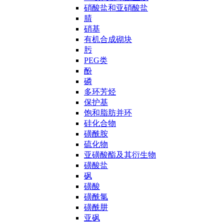
硝酸盐和亚硝酸盐
腈
硝基
有机合成砌块
肟
PEG类
酚
磷
多环芳烃
保护基
饱和脂肪并环
硅化合物
磺酰胺
硫化物
亚磺酸酯及其衍生物
磺酸盐
砜
磺酸
磺酰氯
磺酰肼
亚砜