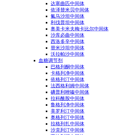
达塞曲匹中间体
依泽替米贝中间体
氟马沙坦中间体
利伐普坦中间体
奥美卡米夫梅卡比尔中间体
沙库必曲中间体
西洛多辛中间体
替米沙坦中间体
沃拉帕沙中间体
血糖调节剂
巴格列酮中间体
卡格列净中间体
依格列汀中间体
法西格利姆中间体
碘普利唑嗪中间体
拉科酰胺中间体
鲁格列净中间体
美罗利汀中间体
奥格列汀中间体
拉格列扎中间体
沙克列汀中间体