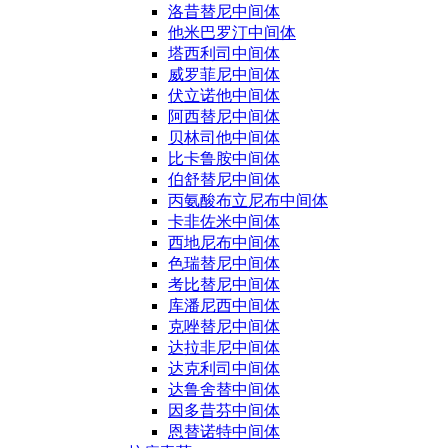
洛昔替尼中间体
他米巴罗汀中间体
塔西利司中间体
威罗菲尼中间体
伏立诺他中间体
阿西替尼中间体
贝林司他中间体
比卡鲁胺中间体
伯舒替尼中间体
丙氨酸布立尼布中间体
卡非佐米中间体
西地尼布中间体
色瑞替尼中间体
考比替尼中间体
库潘尼西中间体
克唑替尼中间体
达拉非尼中间体
达克利司中间体
达鲁舍替中间体
因多昔芬中间体
恩替诺特中间体