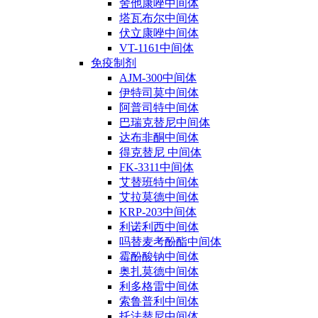
舍他康唑中间体
塔瓦布尔中间体
伏立康唑中间体
VT-1161中间体
免疫制剂
AJM-300中间体
伊特司莫中间体
阿普司特中间体
巴瑞克替尼中间体
达布非酮中间体
得克替尼 中间体
FK-3311中间体
艾替班特中间体
艾拉莫德中间体
KRP-203中间体
利诺利西中间体
吗替麦考酚酯中间体
霉酚酸钠中间体
奥扎莫德中间体
利多格雷中间体
索鲁普利中间体
托法替尼中间体