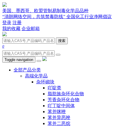
美国、墨西哥、欧盟管制易制毒化学品品种
“清朗网络空间，共筑禁毒防线” 全国化工行业净网倡议
登录
注册
我的收藏
企业邮箱
搜索
0
Toggle navigation
全部产品分类
高端化学品
杂环砌块
吖啶类
脂肪族杂环化合物
芳香杂环化合物
吖丁啶中间体
苯并咪唑
苯并异恶唑
苯并二恶烷