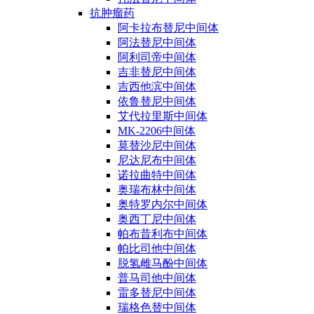
抗肿瘤药
阿卡拉布替尼中间体
阿法替尼中间体
阿利司帝中间体
吉非替尼中间体
吉西他滨中间体
依鲁替尼中间体
艾代拉里斯中间体
MK-2206中间体
莫替沙尼中间体
尼达尼布中间体
诺拉曲特中间体
奥瑞布林中间体
奥特罗内尔中间体
奥西丁尼中间体
帕布昔利布中间体
帕比司他中间体
脱氢雌马酚中间体
普马司他中间体
雷多替尼中间体
瑞格色替中间体