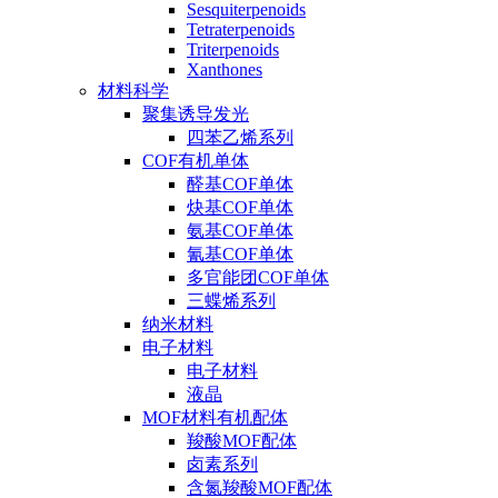
Sesquiterpenoids
Tetraterpenoids
Triterpenoids
Xanthones
材料科学
聚集诱导发光
四苯乙烯系列
COF有机单体
醛基COF单体
炔基COF单体
氨基COF单体
氰基COF单体
多官能团COF单体
三蝶烯系列
纳米材料
电子材料
电子材料
液晶
MOF材料有机配体
羧酸MOF配体
卤素系列
含氮羧酸MOF配体