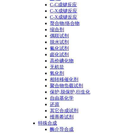
C-C成键反应
C-X成键反应
C-X成键反应
螯合物/络合物
缩合剂
偶联试剂
脱水试剂
氟化试剂
卤化试剂
高价碘化物
无机盐
氧化剂
相转移催化剂
聚合物负载试剂
保护,脱保护,衍生化
自由基化学
还原
其它合成试剂
维蒂希试剂
特殊合成
酶介导合成