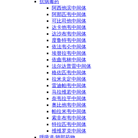
抗病毒药
阿西他滨中间体
阿那匹韦中间体
可比司他中间体
达卡他韦中间体
达沙布韦中间体
度鲁特韦中间体
依法韦仑中间体
埃替拉韦中间体
依曲韦林中间体
法尔达普雷中间体
格佐匹韦中间体
拉米夫定中间体
雷迪帕韦中间体
马拉维若中间体
奈韦拉平中间体
奥比他韦中间体
帕拉米韦中间体
索非布韦中间体
特拉匹韦中间体
维维罗克中间体
呼吸道/肺部药物