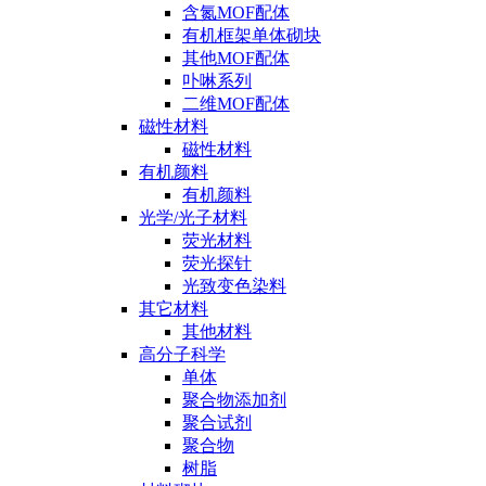
含氮MOF配体
有机框架单体砌块
其他MOF配体
卟啉系列
二维MOF配体
磁性材料
磁性材料
有机颜料
有机颜料
光学/光子材料
荧光材料
荧光探针
光致变色染料
其它材料
其他材料
高分子科学
单体
聚合物添加剂
聚合试剂
聚合物
树脂