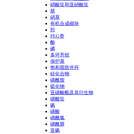
硝酸盐和亚硝酸盐
腈
硝基
有机合成砌块
肟
PEG类
酚
磷
多环芳烃
保护基
饱和脂肪并环
硅化合物
磺酰胺
硫化物
亚磺酸酯及其衍生物
磺酸盐
砜
磺酸
磺酰氯
磺酰肼
亚砜