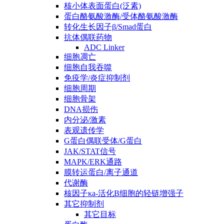
核小体表面蛋白(泛素)
蛋白酪氨酸激酶/受体酪氨酸激酶
转化生长因子β/Smad蛋白
抗体偶联药物
ADC Linker
细胞凋亡
细胞自我吞噬
免疫学/炎症抑制剂
细胞周期
细胞骨架
DNA损伤
内分泌/激素
表观遗传学
G蛋白偶联受体/G蛋白
JAK/STAT信号
MAPK/ERK通路
膜转运蛋白/离子通道
代谢酶
核因子κa-活化B细胞的轻链增强子
其它抑制剂
其它目标