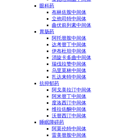
眼科药
布林佐胺中间体
立他司特中间体
曲伏前列素中间体
胃肠药
阿托替胺中间体
达考替丁中间体
伊布杜坦中间体
消旋卡多曲中间体
瑞伐拉赞中间体
乌里莫林中间体
扎达来特中间体
抗抑郁药
阿戈美拉汀中间体
阿米替丁中间体
度洛西汀中间体
维拉佐酮中间体
沃替西汀中间体
睡眠障碍药
阿莫伦特中间体
雷美替胺中间体