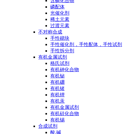
含磷化合物
磷配体
光催化剂
稀土元素
过渡元素
不对称合成
手性砌块
手性催化剂，手性配体，手性试剂
手性拆分剂
有机金属试剂
格氏试剂
有机砷化合物
有机铋
有机硼
有机锗
有机锂
有机汞
有机金属试剂
有机硅化合物
有机锡
合成试剂
酸,碱