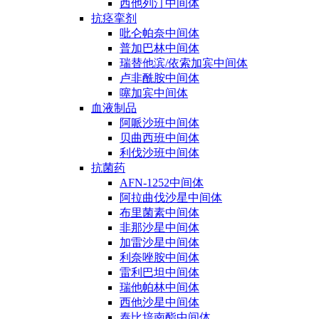
西他列汀中间体
抗痉挛剂
吡仑帕奈中间体
普加巴林中间体
瑞替他滨/依索加宾中间体
卢非酰胺中间体
噻加宾中间体
血液制品
阿哌沙班中间体
贝曲西班中间体
利伐沙班中间体
抗菌药
AFN-1252中间体
阿拉曲伐沙星中间体
布里菌素中间体
非那沙星中间体
加雷沙星中间体
利奈唑胺中间体
雷利巴坦中间体
瑞他帕林中间体
西他沙星中间体
泰比培南酯中间体