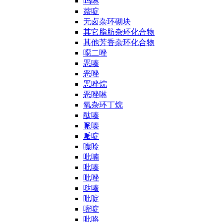
吗啉
萘啶
无卤杂环砌块
其它脂肪杂环化合物
其他芳香杂环化合物
噁二唑
恶嗪
恶唑
恶唑烷
恶唑啉
氧杂环丁烷
酞嗪
哌嗪
哌啶
嘌呤
吡喃
吡嗪
吡唑
哒嗪
吡啶
嘧啶
吡咯