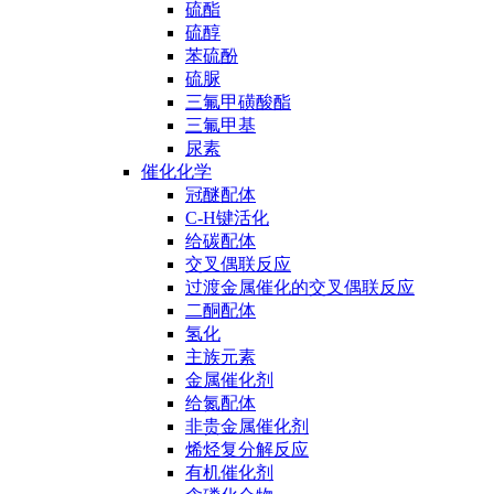
硫酯
硫醇
苯硫酚
硫脲
三氟甲磺酸酯
三氟甲基
尿素
催化化学
冠醚配体
C-H键活化
给碳配体
交叉偶联反应
过渡金属催化的交叉偶联反应
二酮配体
氢化
主族元素
金属催化剂
给氮配体
非贵金属催化剂
烯烃复分解反应
有机催化剂