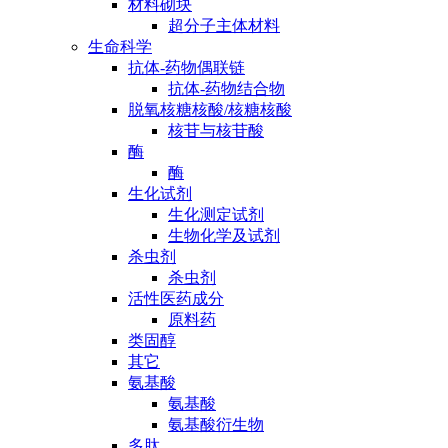
材料砌块
超分子主体材料
生命科学
抗体-药物偶联链
抗体-药物结合物
脱氧核糖核酸/核糖核酸
核苷与核苷酸
酶
酶
生化试剂
生化测定试剂
生物化学及试剂
杀虫剂
杀虫剂
活性医药成分
原料药
类固醇
其它
氨基酸
氨基酸
氨基酸衍生物
多肽