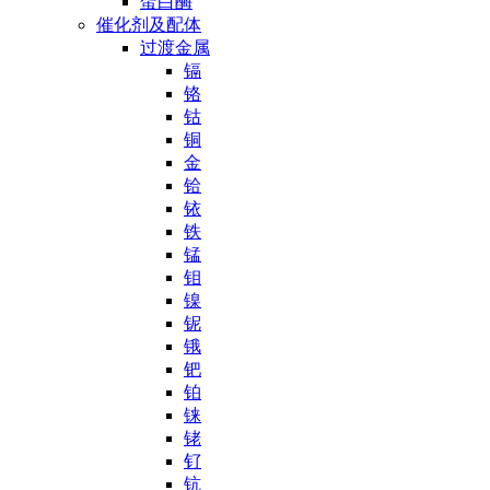
蛋白酶
催化剂及配体
过渡金属
镉
铬
钴
铜
金
铪
铱
铁
锰
钼
镍
铌
锇
钯
铂
铼
铑
钌
钪