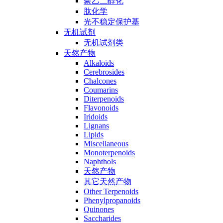
聚乙二醇化
肽化学
光不稳定保护基
无机试剂
无机试剂类
天然产物
Alkaloids
Cerebrosides
Chalcones
Coumarins
Diterpenoids
Flavonoids
Iridoids
Lignans
Lipids
Miscellaneous
Monoterpenoids
Naphthols
天然产物
其它天然产物
Other Terpenoids
Phenylpropanoids
Quinones
Saccharides