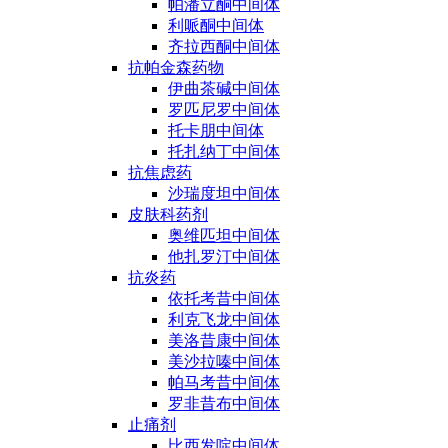
帕潘立酮中间体
利哌酮中间体
齐拉西酮中间体
抗帕金森药物
伊曲茶碱中间体
罗匹尼罗中间体
托卡朋中间体
托扎纳丁中间体
抗焦虑药
沙瑞度坦中间体
皮肤科药剂
奥维匹坦中间体
他扎罗汀中间体
抗炎药
依托考昔中间体
利克飞龙中间体
美洛昔康中间体
美沙拉嗪中间体
帕马考昔中间体
罗非昔布中间体
止痛剂
比西发啶中间体