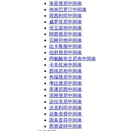
洛昔替尼中间体
他米巴罗汀中间体
塔西利司中间体
威罗菲尼中间体
伏立诺他中间体
阿西替尼中间体
贝林司他中间体
比卡鲁胺中间体
伯舒替尼中间体
丙氨酸布立尼布中间体
卡非佐米中间体
西地尼布中间体
色瑞替尼中间体
考比替尼中间体
库潘尼西中间体
克唑替尼中间体
达拉非尼中间体
达克利司中间体
达鲁舍替中间体
因多昔芬中间体
恩替诺特中间体