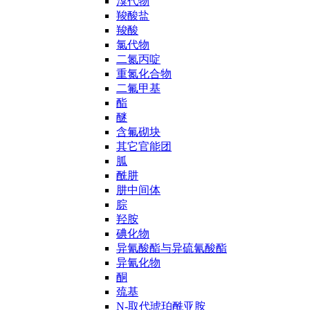
溴代物
羧酸盐
羧酸
氯代物
二氮丙啶
重氮化合物
二氟甲基
酯
醚
含氟砌块
其它官能团
胍
酰肼
肼中间体
腙
羟胺
碘化物
异氰酸酯与异硫氰酸酯
异氰化物
酮
巯基
N-取代琥珀酰亚胺