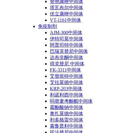
舍他康唑中间体
塔瓦布尔中间体
伏立康唑中间体
VT-1161中间体
免疫制剂
AJM-300中间体
伊特司莫中间体
阿普司特中间体
巴瑞克替尼中间体
达布非酮中间体
得克替尼 中间体
FK-3311中间体
艾替班特中间体
艾拉莫德中间体
KRP-203中间体
利诺利西中间体
吗替麦考酚酯中间体
霉酚酸钠中间体
奥扎莫德中间体
利多格雷中间体
索鲁普利中间体
托法替尼中间体