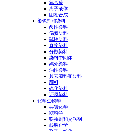
氟合成
离子液体
固相合成
染色剂和染料
酸性染料
偶氮染料
碱性染料
直接染料
分散染料
染料中间体
媒介染料
油性染料
其它颜料和染料
颜料
硫化染料
还原染料
化学生物学
共轭化学
糖科学
联接剂和交联剂
核酸化学