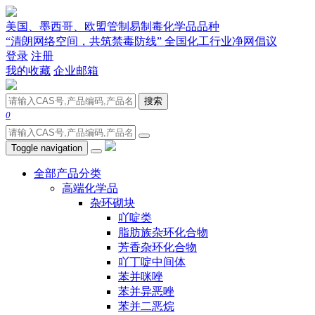
美国、墨西哥、欧盟管制易制毒化学品品种
“清朗网络空间，共筑禁毒防线” 全国化工行业净网倡议
登录
注册
我的收藏
企业邮箱
搜索
0
Toggle navigation
全部产品分类
高端化学品
杂环砌块
吖啶类
脂肪族杂环化合物
芳香杂环化合物
吖丁啶中间体
苯并咪唑
苯并异恶唑
苯并二恶烷