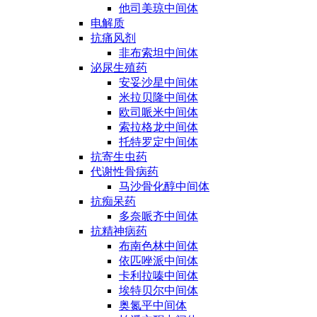
他司美琼中间体
电解质
抗痛风剂
非布索坦中间体
泌尿生殖药
安妥沙星中间体
米拉贝隆中间体
欧司哌米中间体
索拉格龙中间体
托特罗定中间体
抗寄生虫药
代谢性骨病药
马沙骨化醇中间体
抗痴呆药
多奈哌齐中间体
抗精神病药
布南色林中间体
依匹唑派中间体
卡利拉嗪中间体
埃特贝尔中间体
奥氮平中间体