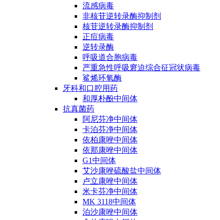
流感病毒
非核苷逆转录酶抑制剂
核苷逆转录酶抑制剂
正痘病毒
逆转录酶
呼吸道合胞病毒
严重急性呼吸窘迫综合征冠状病毒
鲨烯环氧酶
牙科和口腔用药
和厚朴酚中间体
抗真菌药
阿尼芬净中间体
卡泊芬净中间体
依柏康唑中间体
依那康唑中间体
G1中间体
艾沙康唑硫酸盐中间体
卢立康唑中间体
米卡芬净中间体
MK 3118中间体
泊沙康唑中间体