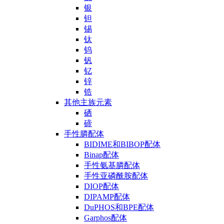
银
钽
锡
钛
钨
钒
钇
锌
锆
其他主族元素
硒
碲
手性膦配体
BIDIME和BIBOP配体
Binap配体
手性氨基膦配体
手性亚磷酰胺配体
DIOP配体
DIPAMP配体
DuPHOS和BPE配体
Garphos配体