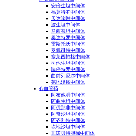
安倍生坦中间体
福莫特罗中间体
贝达喹啉中间体
波生坦中间体
马西替坦中间体
奥达特罗中间体
雷斯托沃中间体
罗氟司特中间体
塞莱西帕格中间体
司他生坦中间体
喘停特罗中间体
曲前列尼尔中间体
芜地溴铵中间体
心血管药
阿布他明中间体
阿曲生坦中间体
阿伐那非中间体
阿奇沙坦中间体
阿齐利特中间体
坎地沙坦中间体
非诺贝特胆碱中间体