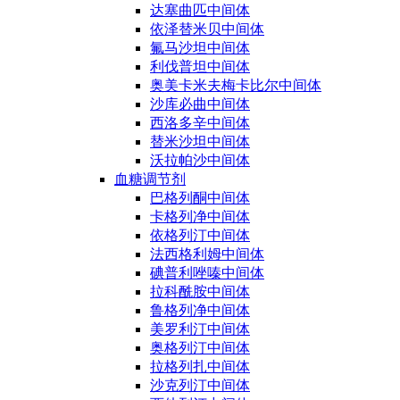
达塞曲匹中间体
依泽替米贝中间体
氟马沙坦中间体
利伐普坦中间体
奥美卡米夫梅卡比尔中间体
沙库必曲中间体
西洛多辛中间体
替米沙坦中间体
沃拉帕沙中间体
血糖调节剂
巴格列酮中间体
卡格列净中间体
依格列汀中间体
法西格利姆中间体
碘普利唑嗪中间体
拉科酰胺中间体
鲁格列净中间体
美罗利汀中间体
奥格列汀中间体
拉格列扎中间体
沙克列汀中间体