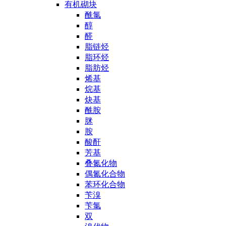
有机砌块
酰氯
醇
醛
脂链烃
脂环烃
脂肪烃
烯基
烷基
炔基
酰胺
脒
胺
酸酐
芳基
叠氮化物
偶氮化合物
苯环化合物
苄溴
苄氯
双