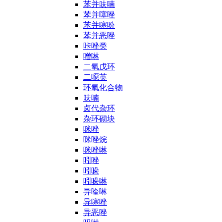
苯并呋喃
苯并噻唑
苯并噻吩
苯并恶唑
咔唑类
噌啉
二氧戊环
二噁英
环氧化合物
呋喃
卤代杂环
杂环砌块
咪唑
咪唑烷
咪唑啉
吲唑
吲哚
吲哚啉
异喹啉
异噻唑
异恶唑