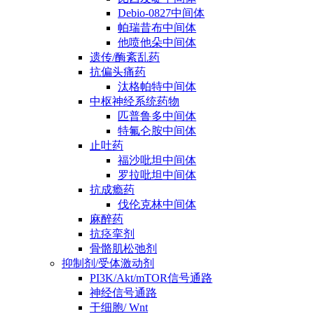
Debio-0827中间体
帕瑞昔布中间体
他喷他朵中间体
遗传/酶紊乱药
抗偏头痛药
汰格帕特中间体
中枢神经系统药物
匹普鲁多中间体
特氟仑胺中间体
止吐药
福沙吡坦中间体
罗拉吡坦中间体
抗成瘾药
伐伦克林中间体
麻醉药
抗痉挛剂
骨骼肌松弛剂
抑制剂/受体激动剂
PI3K/Akt/mTOR信号通路
神经信号通路
干细胞/ Wnt