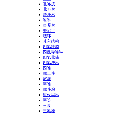
吡咯烷
吡咯啉
喹唑啉
喹啉
喹喔啉
奎尼丁
螺环
其它结构
四氢呋喃
四氢异喹啉
四氢吡喃
四氢喹啉
四唑
噻二唑
噻嗪
噻唑
噻唑烷
硫代吗啉
噻吩
三嗪
三氮唑