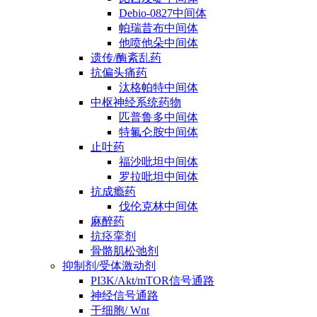
Debio-0827中间体
帕瑞昔布中间体
他喷他朵中间体
遗传/酶紊乱药
抗偏头痛药
汰格帕特中间体
中枢神经系统药物
匹普鲁多中间体
特氟仑胺中间体
止吐药
福沙吡坦中间体
罗拉吡坦中间体
抗成瘾药
伐伦克林中间体
麻醉药
抗痉挛剂
骨骼肌松弛剂
抑制剂/受体激动剂
PI3K/Akt/mTOR信号通路
神经信号通路
干细胞/ Wnt