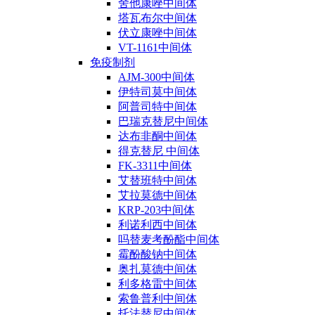
舍他康唑中间体
塔瓦布尔中间体
伏立康唑中间体
VT-1161中间体
免疫制剂
AJM-300中间体
伊特司莫中间体
阿普司特中间体
巴瑞克替尼中间体
达布非酮中间体
得克替尼 中间体
FK-3311中间体
艾替班特中间体
艾拉莫德中间体
KRP-203中间体
利诺利西中间体
吗替麦考酚酯中间体
霉酚酸钠中间体
奥扎莫德中间体
利多格雷中间体
索鲁普利中间体
托法替尼中间体