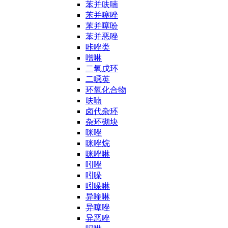
苯并呋喃
苯并噻唑
苯并噻吩
苯并恶唑
咔唑类
噌啉
二氧戊环
二噁英
环氧化合物
呋喃
卤代杂环
杂环砌块
咪唑
咪唑烷
咪唑啉
吲唑
吲哚
吲哚啉
异喹啉
异噻唑
异恶唑