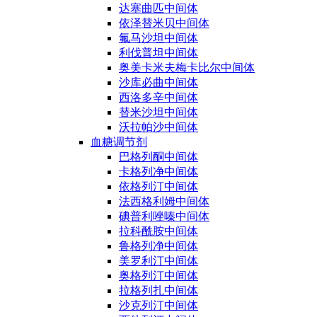
达塞曲匹中间体
依泽替米贝中间体
氟马沙坦中间体
利伐普坦中间体
奥美卡米夫梅卡比尔中间体
沙库必曲中间体
西洛多辛中间体
替米沙坦中间体
沃拉帕沙中间体
血糖调节剂
巴格列酮中间体
卡格列净中间体
依格列汀中间体
法西格利姆中间体
碘普利唑嗪中间体
拉科酰胺中间体
鲁格列净中间体
美罗利汀中间体
奥格列汀中间体
拉格列扎中间体
沙克列汀中间体