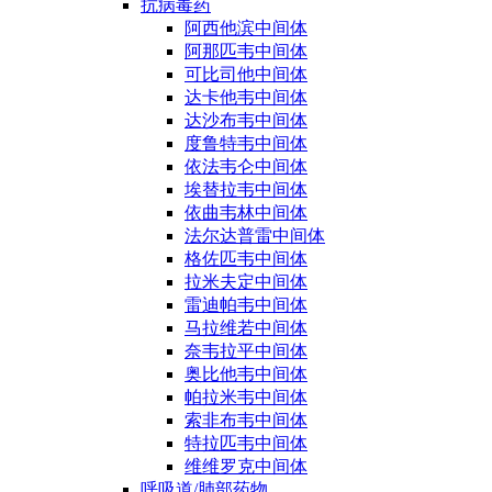
抗病毒药
阿西他滨中间体
阿那匹韦中间体
可比司他中间体
达卡他韦中间体
达沙布韦中间体
度鲁特韦中间体
依法韦仑中间体
埃替拉韦中间体
依曲韦林中间体
法尔达普雷中间体
格佐匹韦中间体
拉米夫定中间体
雷迪帕韦中间体
马拉维若中间体
奈韦拉平中间体
奥比他韦中间体
帕拉米韦中间体
索非布韦中间体
特拉匹韦中间体
维维罗克中间体
呼吸道/肺部药物