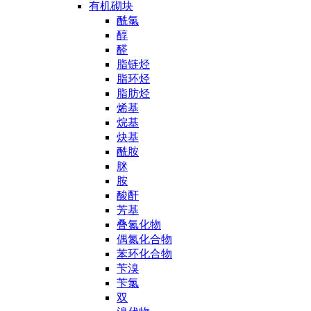
有机砌块
酰氯
醇
醛
脂链烃
脂环烃
脂肪烃
烯基
烷基
炔基
酰胺
脒
胺
酸酐
芳基
叠氮化物
偶氮化合物
苯环化合物
苄溴
苄氯
双