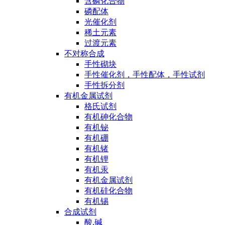
含磷化合物
磷配体
光催化剂
稀土元素
过渡元素
不对称合成
手性砌块
手性催化剂，手性配体，手性试剂
手性拆分剂
有机金属试剂
格氏试剂
有机砷化合物
有机铋
有机硼
有机锗
有机锂
有机汞
有机金属试剂
有机硅化合物
有机锡
合成试剂
酸,碱