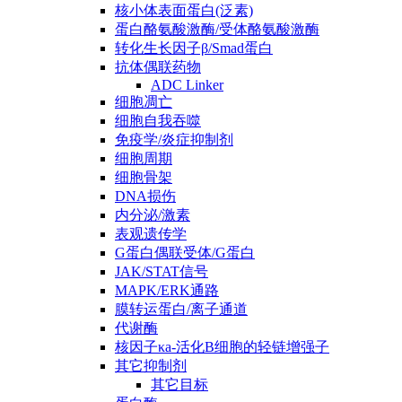
核小体表面蛋白(泛素)
蛋白酪氨酸激酶/受体酪氨酸激酶
转化生长因子β/Smad蛋白
抗体偶联药物
ADC Linker
细胞凋亡
细胞自我吞噬
免疫学/炎症抑制剂
细胞周期
细胞骨架
DNA损伤
内分泌/激素
表观遗传学
G蛋白偶联受体/G蛋白
JAK/STAT信号
MAPK/ERK通路
膜转运蛋白/离子通道
代谢酶
核因子κa-活化B细胞的轻链增强子
其它抑制剂
其它目标