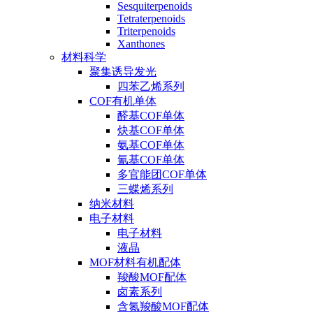
Sesquiterpenoids
Tetraterpenoids
Triterpenoids
Xanthones
材料科学
聚集诱导发光
四苯乙烯系列
COF有机单体
醛基COF单体
炔基COF单体
氨基COF单体
氰基COF单体
多官能团COF单体
三蝶烯系列
纳米材料
电子材料
电子材料
液晶
MOF材料有机配体
羧酸MOF配体
卤素系列
含氮羧酸MOF配体