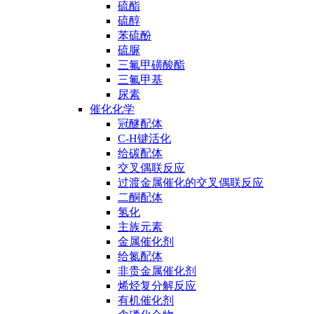
硫酯
硫醇
苯硫酚
硫脲
三氟甲磺酸酯
三氟甲基
尿素
催化化学
冠醚配体
C-H键活化
给碳配体
交叉偶联反应
过渡金属催化的交叉偶联反应
二酮配体
氢化
主族元素
金属催化剂
给氮配体
非贵金属催化剂
烯烃复分解反应
有机催化剂