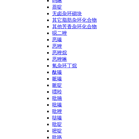
吗啉
萘啶
无卤杂环砌块
其它脂肪杂环化合物
其他芳香杂环化合物
噁二唑
恶嗪
恶唑
恶唑烷
恶唑啉
氧杂环丁烷
酞嗪
哌嗪
哌啶
嘌呤
吡喃
吡嗪
吡唑
哒嗪
吡啶
嘧啶
吡咯