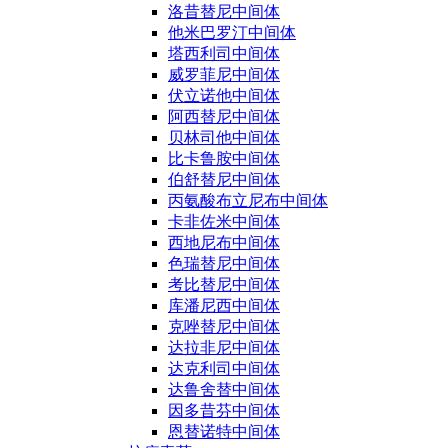
洛昔替尼中间体
他米巴罗汀中间体
塔西利司中间体
威罗菲尼中间体
伏立诺他中间体
阿西替尼中间体
贝林司他中间体
比卡鲁胺中间体
伯舒替尼中间体
丙氨酸布立尼布中间体
卡非佐米中间体
西地尼布中间体
色瑞替尼中间体
考比替尼中间体
库潘尼西中间体
克唑替尼中间体
达拉非尼中间体
达克利司中间体
达鲁舍替中间体
因多昔芬中间体
恩替诺特中间体