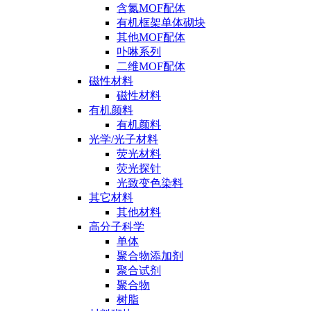
含氮MOF配体
有机框架单体砌块
其他MOF配体
卟啉系列
二维MOF配体
磁性材料
磁性材料
有机颜料
有机颜料
光学/光子材料
荧光材料
荧光探针
光致变色染料
其它材料
其他材料
高分子科学
单体
聚合物添加剂
聚合试剂
聚合物
树脂