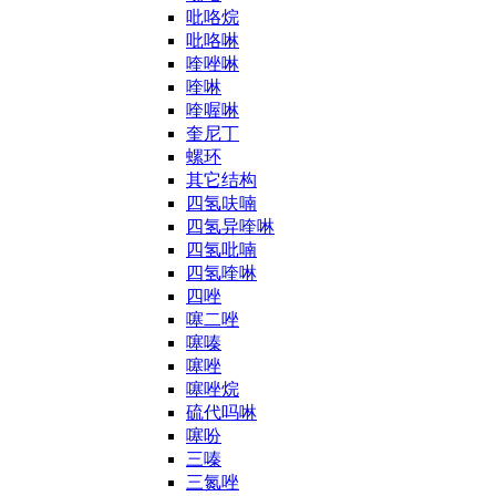
吡咯烷
吡咯啉
喹唑啉
喹啉
喹喔啉
奎尼丁
螺环
其它结构
四氢呋喃
四氢异喹啉
四氢吡喃
四氢喹啉
四唑
噻二唑
噻嗪
噻唑
噻唑烷
硫代吗啉
噻吩
三嗪
三氮唑