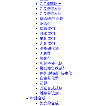
C-C成键反应
C-X成键反应
C-X成键反应
螯合物/络合物
缩合剂
偶联试剂
脱水试剂
氟化试剂
卤化试剂
高价碘化物
无机盐
氧化剂
相转移催化剂
聚合物负载试剂
保护,脱保护,衍生化
自由基化学
还原
其它合成试剂
维蒂希试剂
特殊合成
酶介导合成