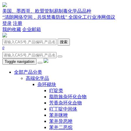
美国、墨西哥、欧盟管制易制毒化学品品种
“清朗网络空间，共筑禁毒防线” 全国化工行业净网倡议
登录
注册
我的收藏
企业邮箱
搜索
0
Toggle navigation
全部产品分类
高端化学品
杂环砌块
吖啶类
脂肪族杂环化合物
芳香杂环化合物
吖丁啶中间体
苯并咪唑
苯并异恶唑
苯并二恶烷