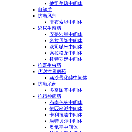
他司美琼中间体
电解质
抗痛风剂
非布索坦中间体
泌尿生殖药
安妥沙星中间体
米拉贝隆中间体
欧司哌米中间体
索拉格龙中间体
托特罗定中间体
抗寄生虫药
代谢性骨病药
马沙骨化醇中间体
抗痴呆药
多奈哌齐中间体
抗精神病药
布南色林中间体
依匹唑派中间体
卡利拉嗪中间体
埃特贝尔中间体
奥氮平中间体