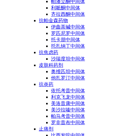
帕潘立酮中间体
利哌酮中间体
齐拉西酮中间体
抗帕金森药物
伊曲茶碱中间体
罗匹尼罗中间体
托卡朋中间体
托扎纳丁中间体
抗焦虑药
沙瑞度坦中间体
皮肤科药剂
奥维匹坦中间体
他扎罗汀中间体
抗炎药
依托考昔中间体
利克飞龙中间体
美洛昔康中间体
美沙拉嗪中间体
帕马考昔中间体
罗非昔布中间体
止痛剂
比西发啶中间体