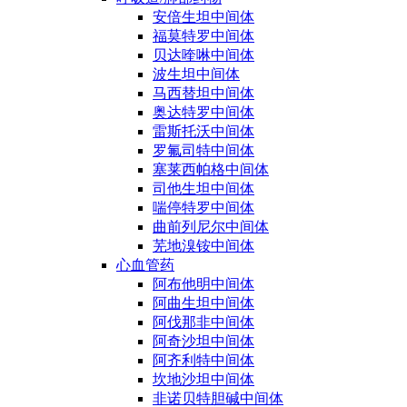
安倍生坦中间体
福莫特罗中间体
贝达喹啉中间体
波生坦中间体
马西替坦中间体
奥达特罗中间体
雷斯托沃中间体
罗氟司特中间体
塞莱西帕格中间体
司他生坦中间体
喘停特罗中间体
曲前列尼尔中间体
芜地溴铵中间体
心血管药
阿布他明中间体
阿曲生坦中间体
阿伐那非中间体
阿奇沙坦中间体
阿齐利特中间体
坎地沙坦中间体
非诺贝特胆碱中间体