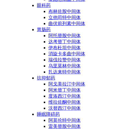
眼科药
布林佐胺中间体
立他司特中间体
曲伏前列素中间体
胃肠药
阿托替胺中间体
达考替丁中间体
伊布杜坦中间体
消旋卡多曲中间体
瑞伐拉赞中间体
乌里莫林中间体
扎达来特中间体
抗抑郁药
阿戈美拉汀中间体
阿米替丁中间体
度洛西汀中间体
维拉佐酮中间体
沃替西汀中间体
睡眠障碍药
阿莫伦特中间体
雷美替胺中间体