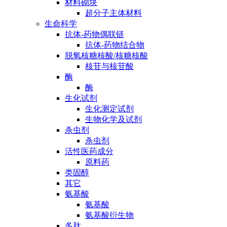
材料砌块
超分子主体材料
生命科学
抗体-药物偶联链
抗体-药物结合物
脱氧核糖核酸/核糖核酸
核苷与核苷酸
酶
酶
生化试剂
生化测定试剂
生物化学及试剂
杀虫剂
杀虫剂
活性医药成分
原料药
类固醇
其它
氨基酸
氨基酸
氨基酸衍生物
多肽