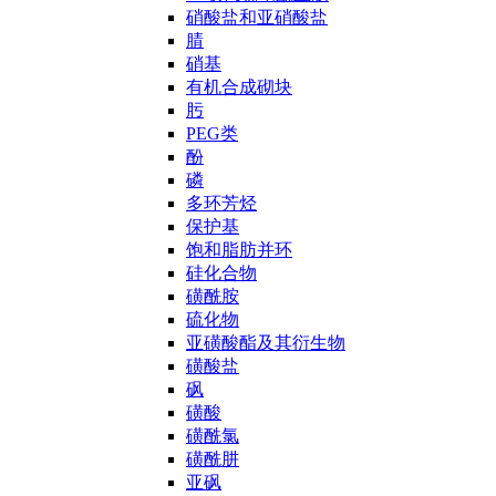
硝酸盐和亚硝酸盐
腈
硝基
有机合成砌块
肟
PEG类
酚
磷
多环芳烃
保护基
饱和脂肪并环
硅化合物
磺酰胺
硫化物
亚磺酸酯及其衍生物
磺酸盐
砜
磺酸
磺酰氯
磺酰肼
亚砜