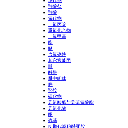
溴代物
羧酸盐
羧酸
氯代物
二氮丙啶
重氮化合物
二氟甲基
酯
醚
含氟砌块
其它官能团
胍
酰肼
肼中间体
腙
羟胺
碘化物
异氰酸酯与异硫氰酸酯
异氰化物
酮
巯基
N-取代琥珀酰亚胺