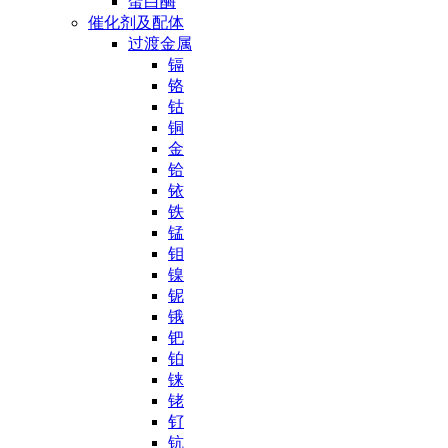
蛋白酶
催化剂及配体
过渡金属
镉
铬
钴
铜
金
铪
铱
铁
锰
钼
镍
铌
锇
钯
铂
铼
铑
钌
钪