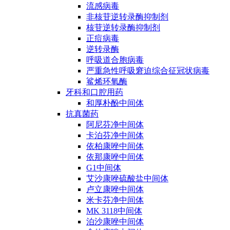
流感病毒
非核苷逆转录酶抑制剂
核苷逆转录酶抑制剂
正痘病毒
逆转录酶
呼吸道合胞病毒
严重急性呼吸窘迫综合征冠状病毒
鲨烯环氧酶
牙科和口腔用药
和厚朴酚中间体
抗真菌药
阿尼芬净中间体
卡泊芬净中间体
依柏康唑中间体
依那康唑中间体
G1中间体
艾沙康唑硫酸盐中间体
卢立康唑中间体
米卡芬净中间体
MK 3118中间体
泊沙康唑中间体