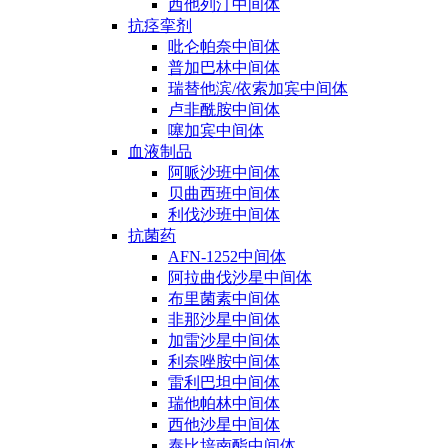
西他列汀中间体
抗痉挛剂
吡仑帕奈中间体
普加巴林中间体
瑞替他滨/依索加宾中间体
卢非酰胺中间体
噻加宾中间体
血液制品
阿哌沙班中间体
贝曲西班中间体
利伐沙班中间体
抗菌药
AFN-1252中间体
阿拉曲伐沙星中间体
布里菌素中间体
非那沙星中间体
加雷沙星中间体
利奈唑胺中间体
雷利巴坦中间体
瑞他帕林中间体
西他沙星中间体
泰比培南酯中间体