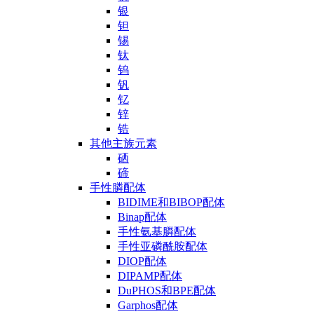
银
钽
锡
钛
钨
钒
钇
锌
锆
其他主族元素
硒
碲
手性膦配体
BIDIME和BIBOP配体
Binap配体
手性氨基膦配体
手性亚磷酰胺配体
DIOP配体
DIPAMP配体
DuPHOS和BPE配体
Garphos配体