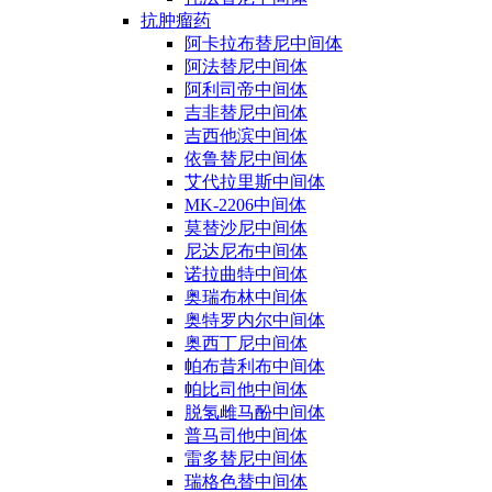
抗肿瘤药
阿卡拉布替尼中间体
阿法替尼中间体
阿利司帝中间体
吉非替尼中间体
吉西他滨中间体
依鲁替尼中间体
艾代拉里斯中间体
MK-2206中间体
莫替沙尼中间体
尼达尼布中间体
诺拉曲特中间体
奥瑞布林中间体
奥特罗内尔中间体
奥西丁尼中间体
帕布昔利布中间体
帕比司他中间体
脱氢雌马酚中间体
普马司他中间体
雷多替尼中间体
瑞格色替中间体