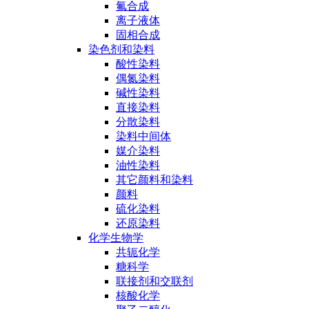
氟合成
离子液体
固相合成
染色剂和染料
酸性染料
偶氮染料
碱性染料
直接染料
分散染料
染料中间体
媒介染料
油性染料
其它颜料和染料
颜料
硫化染料
还原染料
化学生物学
共轭化学
糖科学
联接剂和交联剂
核酸化学