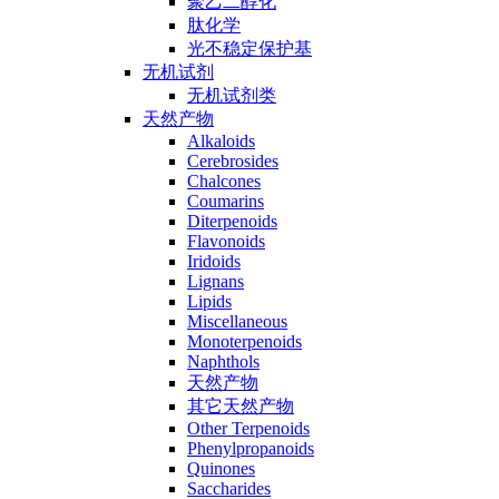
聚乙二醇化
肽化学
光不稳定保护基
无机试剂
无机试剂类
天然产物
Alkaloids
Cerebrosides
Chalcones
Coumarins
Diterpenoids
Flavonoids
Iridoids
Lignans
Lipids
Miscellaneous
Monoterpenoids
Naphthols
天然产物
其它天然产物
Other Terpenoids
Phenylpropanoids
Quinones
Saccharides