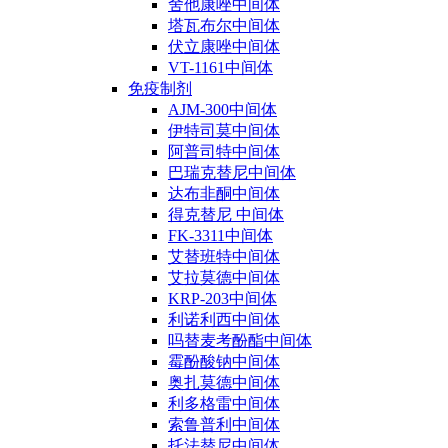
舍他康唑中间体
塔瓦布尔中间体
伏立康唑中间体
VT-1161中间体
免疫制剂
AJM-300中间体
伊特司莫中间体
阿普司特中间体
巴瑞克替尼中间体
达布非酮中间体
得克替尼 中间体
FK-3311中间体
艾替班特中间体
艾拉莫德中间体
KRP-203中间体
利诺利西中间体
吗替麦考酚酯中间体
霉酚酸钠中间体
奥扎莫德中间体
利多格雷中间体
索鲁普利中间体
托法替尼中间体