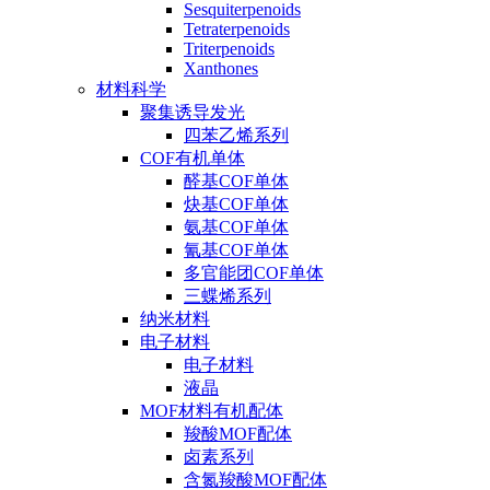
Sesquiterpenoids
Tetraterpenoids
Triterpenoids
Xanthones
材料科学
聚集诱导发光
四苯乙烯系列
COF有机单体
醛基COF单体
炔基COF单体
氨基COF单体
氰基COF单体
多官能团COF单体
三蝶烯系列
纳米材料
电子材料
电子材料
液晶
MOF材料有机配体
羧酸MOF配体
卤素系列
含氮羧酸MOF配体