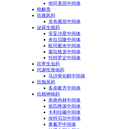
他司美琼中间体
电解质
抗痛风剂
非布索坦中间体
泌尿生殖药
安妥沙星中间体
米拉贝隆中间体
欧司哌米中间体
索拉格龙中间体
托特罗定中间体
抗寄生虫药
代谢性骨病药
马沙骨化醇中间体
抗痴呆药
多奈哌齐中间体
抗精神病药
布南色林中间体
依匹唑派中间体
卡利拉嗪中间体
埃特贝尔中间体
奥氮平中间体