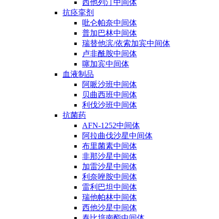
西他列汀中间体
抗痉挛剂
吡仑帕奈中间体
普加巴林中间体
瑞替他滨/依索加宾中间体
卢非酰胺中间体
噻加宾中间体
血液制品
阿哌沙班中间体
贝曲西班中间体
利伐沙班中间体
抗菌药
AFN-1252中间体
阿拉曲伐沙星中间体
布里菌素中间体
非那沙星中间体
加雷沙星中间体
利奈唑胺中间体
雷利巴坦中间体
瑞他帕林中间体
西他沙星中间体
泰比培南酯中间体