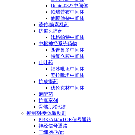
Debio-0827中间体
帕瑞昔布中间体
他喷他朵中间体
遗传/酶紊乱药
抗偏头痛药
汰格帕特中间体
中枢神经系统药物
匹普鲁多中间体
特氟仑胺中间体
止吐药
福沙吡坦中间体
罗拉吡坦中间体
抗成瘾药
伐伦克林中间体
麻醉药
抗痉挛剂
骨骼肌松弛剂
抑制剂/受体激动剂
PI3K/Akt/mTOR信号通路
神经信号通路
干细胞/ Wnt