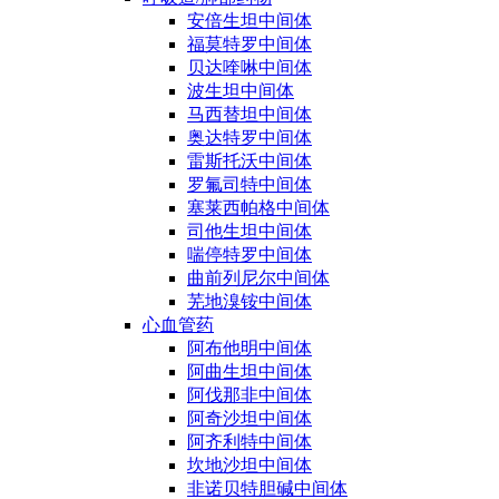
安倍生坦中间体
福莫特罗中间体
贝达喹啉中间体
波生坦中间体
马西替坦中间体
奥达特罗中间体
雷斯托沃中间体
罗氟司特中间体
塞莱西帕格中间体
司他生坦中间体
喘停特罗中间体
曲前列尼尔中间体
芜地溴铵中间体
心血管药
阿布他明中间体
阿曲生坦中间体
阿伐那非中间体
阿奇沙坦中间体
阿齐利特中间体
坎地沙坦中间体
非诺贝特胆碱中间体