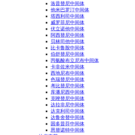
洛昔替尼中间体
他米巴罗汀中间体
塔西利司中间体
威罗菲尼中间体
伏立诺他中间体
阿西替尼中间体
贝林司他中间体
比卡鲁胺中间体
伯舒替尼中间体
丙氨酸布立尼布中间体
卡非佐米中间体
西地尼布中间体
色瑞替尼中间体
考比替尼中间体
库潘尼西中间体
克唑替尼中间体
达拉非尼中间体
达克利司中间体
达鲁舍替中间体
因多昔芬中间体
恩替诺特中间体