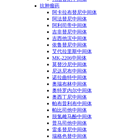
抗肿瘤药
阿卡拉布替尼中间体
阿法替尼中间体
阿利司帝中间体
吉非替尼中间体
吉西他滨中间体
依鲁替尼中间体
艾代拉里斯中间体
MK-2206中间体
莫替沙尼中间体
尼达尼布中间体
诺拉曲特中间体
奥瑞布林中间体
奥特罗内尔中间体
奥西丁尼中间体
帕布昔利布中间体
帕比司他中间体
脱氢雌马酚中间体
普马司他中间体
雷多替尼中间体
瑞格色替中间体