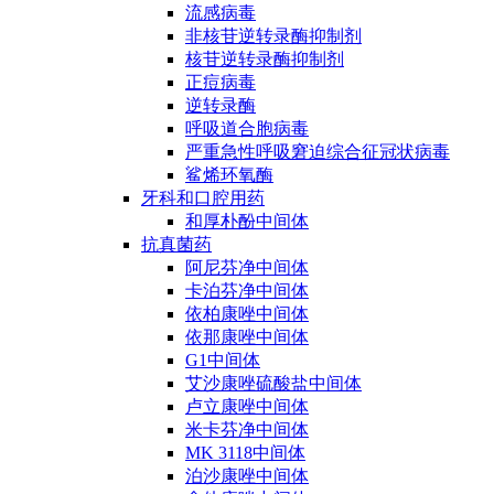
流感病毒
非核苷逆转录酶抑制剂
核苷逆转录酶抑制剂
正痘病毒
逆转录酶
呼吸道合胞病毒
严重急性呼吸窘迫综合征冠状病毒
鲨烯环氧酶
牙科和口腔用药
和厚朴酚中间体
抗真菌药
阿尼芬净中间体
卡泊芬净中间体
依柏康唑中间体
依那康唑中间体
G1中间体
艾沙康唑硫酸盐中间体
卢立康唑中间体
米卡芬净中间体
MK 3118中间体
泊沙康唑中间体