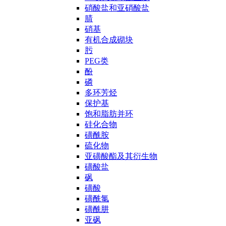
硝酸盐和亚硝酸盐
腈
硝基
有机合成砌块
肟
PEG类
酚
磷
多环芳烃
保护基
饱和脂肪并环
硅化合物
磺酰胺
硫化物
亚磺酸酯及其衍生物
磺酸盐
砜
磺酸
磺酰氯
磺酰肼
亚砜