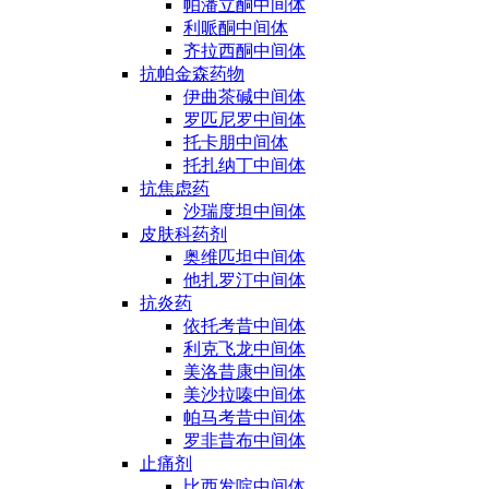
帕潘立酮中间体
利哌酮中间体
齐拉西酮中间体
抗帕金森药物
伊曲茶碱中间体
罗匹尼罗中间体
托卡朋中间体
托扎纳丁中间体
抗焦虑药
沙瑞度坦中间体
皮肤科药剂
奥维匹坦中间体
他扎罗汀中间体
抗炎药
依托考昔中间体
利克飞龙中间体
美洛昔康中间体
美沙拉嗪中间体
帕马考昔中间体
罗非昔布中间体
止痛剂
比西发啶中间体