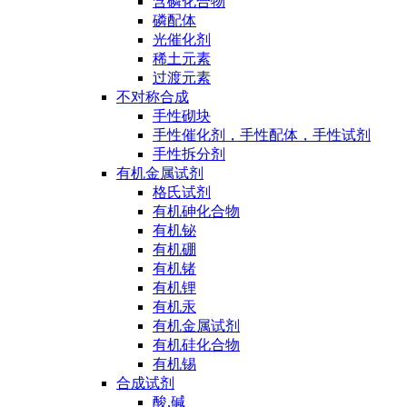
含磷化合物
磷配体
光催化剂
稀土元素
过渡元素
不对称合成
手性砌块
手性催化剂，手性配体，手性试剂
手性拆分剂
有机金属试剂
格氏试剂
有机砷化合物
有机铋
有机硼
有机锗
有机锂
有机汞
有机金属试剂
有机硅化合物
有机锡
合成试剂
酸,碱