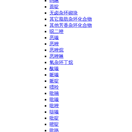
吗啉
萘啶
无卤杂环砌块
其它脂肪杂环化合物
其他芳香杂环化合物
噁二唑
恶嗪
恶唑
恶唑烷
恶唑啉
氧杂环丁烷
酞嗪
哌嗪
哌啶
嘌呤
吡喃
吡嗪
吡唑
哒嗪
吡啶
嘧啶
吡咯