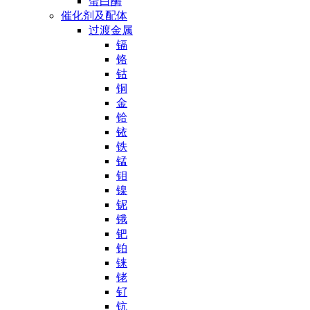
蛋白酶
催化剂及配体
过渡金属
镉
铬
钴
铜
金
铪
铱
铁
锰
钼
镍
铌
锇
钯
铂
铼
铑
钌
钪