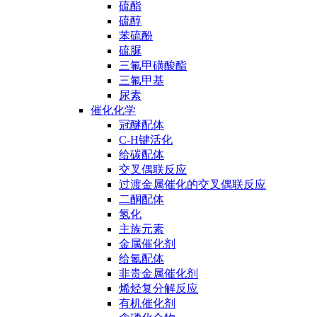
硫酯
硫醇
苯硫酚
硫脲
三氟甲磺酸酯
三氟甲基
尿素
催化化学
冠醚配体
C-H键活化
给碳配体
交叉偶联反应
过渡金属催化的交叉偶联反应
二酮配体
氢化
主族元素
金属催化剂
给氮配体
非贵金属催化剂
烯烃复分解反应
有机催化剂