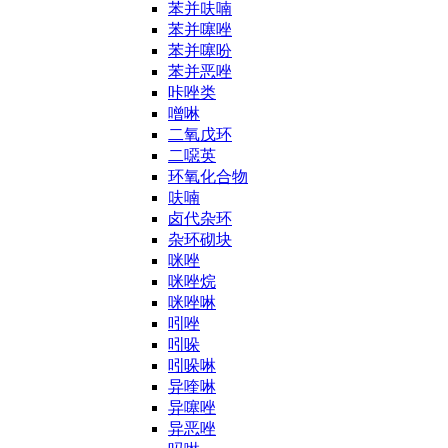
苯并呋喃
苯并噻唑
苯并噻吩
苯并恶唑
咔唑类
噌啉
二氧戊环
二噁英
环氧化合物
呋喃
卤代杂环
杂环砌块
咪唑
咪唑烷
咪唑啉
吲唑
吲哚
吲哚啉
异喹啉
异噻唑
异恶唑