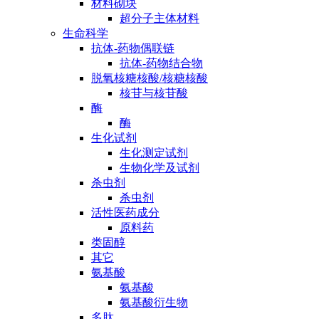
材料砌块
超分子主体材料
生命科学
抗体-药物偶联链
抗体-药物结合物
脱氧核糖核酸/核糖核酸
核苷与核苷酸
酶
酶
生化试剂
生化测定试剂
生物化学及试剂
杀虫剂
杀虫剂
活性医药成分
原料药
类固醇
其它
氨基酸
氨基酸
氨基酸衍生物
多肽