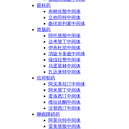
眼科药
布林佐胺中间体
立他司特中间体
曲伏前列素中间体
胃肠药
阿托替胺中间体
达考替丁中间体
伊布杜坦中间体
消旋卡多曲中间体
瑞伐拉赞中间体
乌里莫林中间体
扎达来特中间体
抗抑郁药
阿戈美拉汀中间体
阿米替丁中间体
度洛西汀中间体
维拉佐酮中间体
沃替西汀中间体
睡眠障碍药
阿莫伦特中间体
雷美替胺中间体