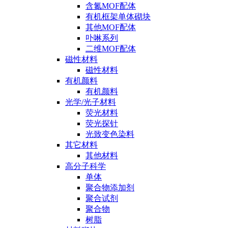
含氮MOF配体
有机框架单体砌块
其他MOF配体
卟啉系列
二维MOF配体
磁性材料
磁性材料
有机颜料
有机颜料
光学/光子材料
荧光材料
荧光探针
光致变色染料
其它材料
其他材料
高分子科学
单体
聚合物添加剂
聚合试剂
聚合物
树脂