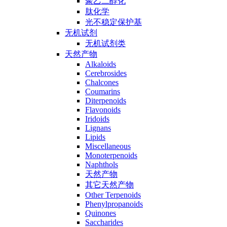
聚乙二醇化
肽化学
光不稳定保护基
无机试剂
无机试剂类
天然产物
Alkaloids
Cerebrosides
Chalcones
Coumarins
Diterpenoids
Flavonoids
Iridoids
Lignans
Lipids
Miscellaneous
Monoterpenoids
Naphthols
天然产物
其它天然产物
Other Terpenoids
Phenylpropanoids
Quinones
Saccharides