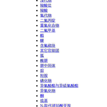
溴代物
羧酸盐
羧酸
氯代物
二氮丙啶
重氮化合物
二氟甲基
酯
醚
含氟砌块
其它官能团
胍
酰肼
肼中间体
腙
羟胺
碘化物
异氰酸酯与异硫氰酸酯
异氰化物
酮
巯基
N-取代琥珀酰亚胺