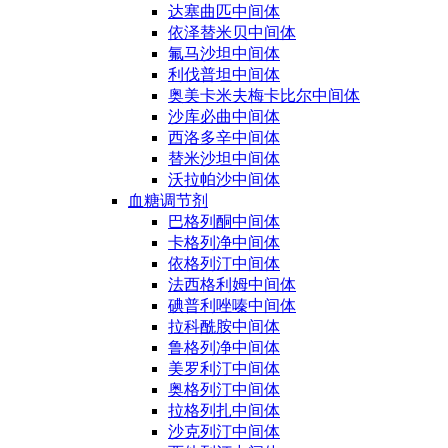
达塞曲匹中间体
依泽替米贝中间体
氟马沙坦中间体
利伐普坦中间体
奥美卡米夫梅卡比尔中间体
沙库必曲中间体
西洛多辛中间体
替米沙坦中间体
沃拉帕沙中间体
血糖调节剂
巴格列酮中间体
卡格列净中间体
依格列汀中间体
法西格利姆中间体
碘普利唑嗪中间体
拉科酰胺中间体
鲁格列净中间体
美罗利汀中间体
奥格列汀中间体
拉格列扎中间体
沙克列汀中间体