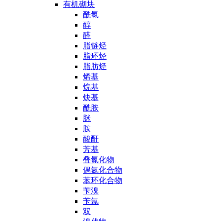
有机砌块
酰氯
醇
醛
脂链烃
脂环烃
脂肪烃
烯基
烷基
炔基
酰胺
脒
胺
酸酐
芳基
叠氮化物
偶氮化合物
苯环化合物
苄溴
苄氯
双