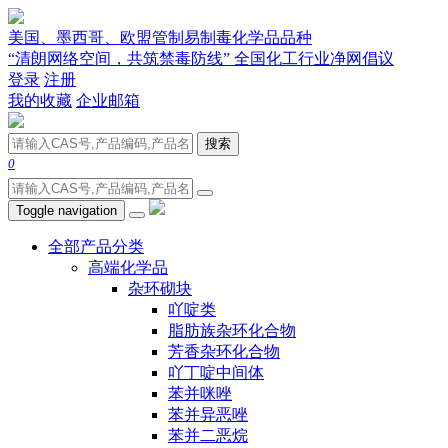
美国、墨西哥、欧盟管制易制毒化学品品种
“清朗网络空间，共筑禁毒防线” 全国化工行业净网倡议
登录
注册
我的收藏
企业邮箱
搜索
0
Toggle navigation
全部产品分类
高端化学品
杂环砌块
吖啶类
脂肪族杂环化合物
芳香杂环化合物
吖丁啶中间体
苯并咪唑
苯并异恶唑
苯并二恶烷