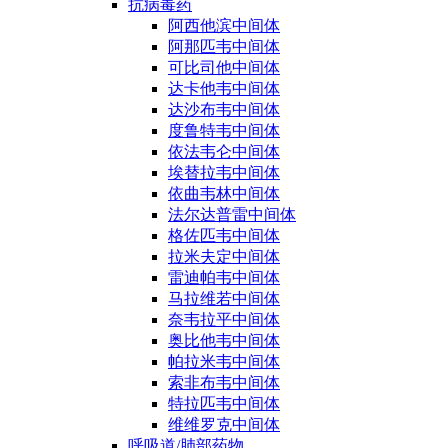
抗病毒药
阿西他滨中间体
阿那匹韦中间体
可比司他中间体
达卡他韦中间体
达沙布韦中间体
度鲁特韦中间体
依法韦仑中间体
埃替拉韦中间体
依曲韦林中间体
法尔达普雷中间体
格佐匹韦中间体
拉米夫定中间体
雷迪帕韦中间体
马拉维若中间体
奈韦拉平中间体
奥比他韦中间体
帕拉米韦中间体
索非布韦中间体
特拉匹韦中间体
维维罗克中间体
呼吸道/肺部药物