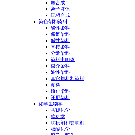
氟合成
离子液体
固相合成
染色剂和染料
酸性染料
偶氮染料
碱性染料
直接染料
分散染料
染料中间体
媒介染料
油性染料
其它颜料和染料
颜料
硫化染料
还原染料
化学生物学
共轭化学
糖科学
联接剂和交联剂
核酸化学