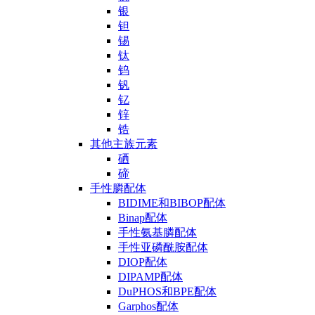
银
钽
锡
钛
钨
钒
钇
锌
锆
其他主族元素
硒
碲
手性膦配体
BIDIME和BIBOP配体
Binap配体
手性氨基膦配体
手性亚磷酰胺配体
DIOP配体
DIPAMP配体
DuPHOS和BPE配体
Garphos配体