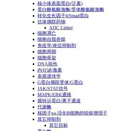
核小体表面蛋白(泛素)
蛋白酪氨酸激酶/受体酪氨酸激酶
转化生长因子β/Smad蛋白
抗体偶联药物
ADC Linker
细胞凋亡
细胞自我吞噬
免疫学/炎症抑制剂
细胞周期
细胞骨架
DNA损伤
内分泌/激素
表观遗传学
G蛋白偶联受体/G蛋白
JAK/STAT信号
MAPK/ERK通路
膜转运蛋白/离子通道
代谢酶
核因子κa-活化B细胞的轻链增强子
其它抑制剂
其它目标