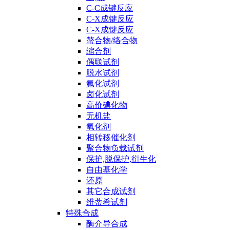
C-C成键反应
C-X成键反应
C-X成键反应
螯合物/络合物
缩合剂
偶联试剂
脱水试剂
氟化试剂
卤化试剂
高价碘化物
无机盐
氧化剂
相转移催化剂
聚合物负载试剂
保护,脱保护,衍生化
自由基化学
还原
其它合成试剂
维蒂希试剂
特殊合成
酶介导合成