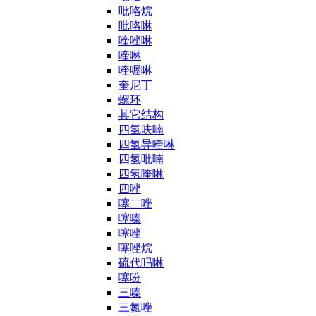
吡咯烷
吡咯啉
喹唑啉
喹啉
喹喔啉
奎尼丁
螺环
其它结构
四氢呋喃
四氢异喹啉
四氢吡喃
四氢喹啉
四唑
噻二唑
噻嗪
噻唑
噻唑烷
硫代吗啉
噻吩
三嗪
三氮唑