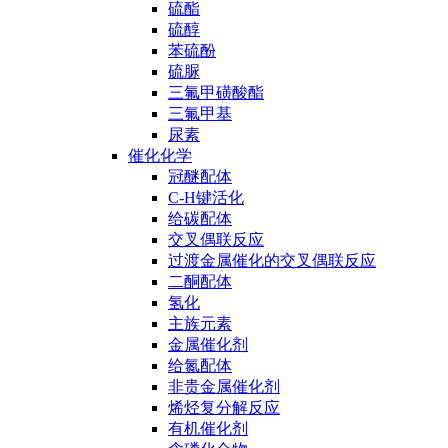
硫酯
硫醇
苯硫酚
硫脲
三氟甲磺酸酯
三氟甲基
尿素
催化化学
冠醚配体
C-H键活化
给碳配体
交叉偶联反应
过渡金属催化的交叉偶联反应
二酮配体
氢化
主族元素
金属催化剂
给氮配体
非贵金属催化剂
烯烃复分解反应
有机催化剂