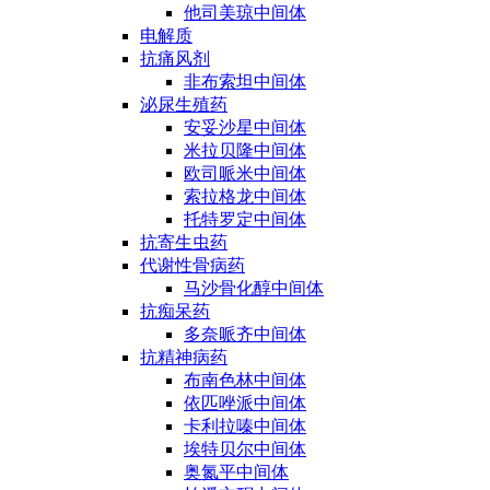
他司美琼中间体
电解质
抗痛风剂
非布索坦中间体
泌尿生殖药
安妥沙星中间体
米拉贝隆中间体
欧司哌米中间体
索拉格龙中间体
托特罗定中间体
抗寄生虫药
代谢性骨病药
马沙骨化醇中间体
抗痴呆药
多奈哌齐中间体
抗精神病药
布南色林中间体
依匹唑派中间体
卡利拉嗪中间体
埃特贝尔中间体
奥氮平中间体