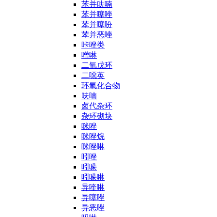
苯并呋喃
苯并噻唑
苯并噻吩
苯并恶唑
咔唑类
噌啉
二氧戊环
二噁英
环氧化合物
呋喃
卤代杂环
杂环砌块
咪唑
咪唑烷
咪唑啉
吲唑
吲哚
吲哚啉
异喹啉
异噻唑
异恶唑