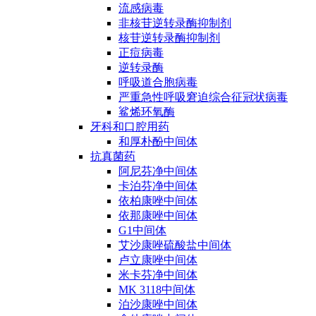
流感病毒
非核苷逆转录酶抑制剂
核苷逆转录酶抑制剂
正痘病毒
逆转录酶
呼吸道合胞病毒
严重急性呼吸窘迫综合征冠状病毒
鲨烯环氧酶
牙科和口腔用药
和厚朴酚中间体
抗真菌药
阿尼芬净中间体
卡泊芬净中间体
依柏康唑中间体
依那康唑中间体
G1中间体
艾沙康唑硫酸盐中间体
卢立康唑中间体
米卡芬净中间体
MK 3118中间体
泊沙康唑中间体