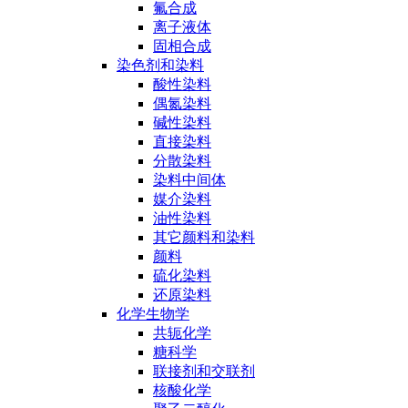
氟合成
离子液体
固相合成
染色剂和染料
酸性染料
偶氮染料
碱性染料
直接染料
分散染料
染料中间体
媒介染料
油性染料
其它颜料和染料
颜料
硫化染料
还原染料
化学生物学
共轭化学
糖科学
联接剂和交联剂
核酸化学