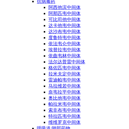
抗病毒药
阿西他滨中间体
阿那匹韦中间体
可比司他中间体
达卡他韦中间体
达沙布韦中间体
度鲁特韦中间体
依法韦仑中间体
埃替拉韦中间体
依曲韦林中间体
法尔达普雷中间体
格佐匹韦中间体
拉米夫定中间体
雷迪帕韦中间体
马拉维若中间体
奈韦拉平中间体
奥比他韦中间体
帕拉米韦中间体
索非布韦中间体
特拉匹韦中间体
维维罗克中间体
呼吸道/肺部药物