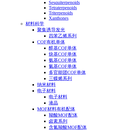
Sesquiterpenoids
Tetraterpenoids
Triterpenoids
Xanthones
材料科学
聚集诱导发光
四苯乙烯系列
COF有机单体
醛基COF单体
炔基COF单体
氨基COF单体
氰基COF单体
多官能团COF单体
三蝶烯系列
纳米材料
电子材料
电子材料
液晶
MOF材料有机配体
羧酸MOF配体
卤素系列
含氮羧酸MOF配体