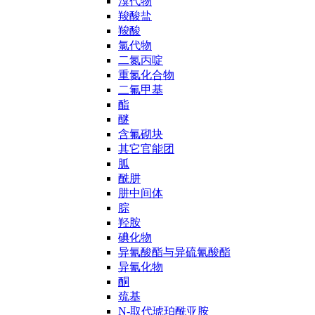
溴代物
羧酸盐
羧酸
氯代物
二氮丙啶
重氮化合物
二氟甲基
酯
醚
含氟砌块
其它官能团
胍
酰肼
肼中间体
腙
羟胺
碘化物
异氰酸酯与异硫氰酸酯
异氰化物
酮
巯基
N-取代琥珀酰亚胺