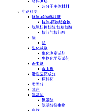
材料砌块
超分子主体材料
生命科学
抗体-药物偶联链
抗体-药物结合物
脱氧核糖核酸/核糖核酸
核苷与核苷酸
酶
酶
生化试剂
生化测定试剂
生物化学及试剂
杀虫剂
杀虫剂
活性医药成分
原料药
类固醇
其它
氨基酸
氨基酸
氨基酸衍生物
多肽