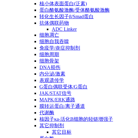
核小体表面蛋白(泛素)
蛋白酪氨酸激酶/受体酪氨酸激酶
转化生长因子β/Smad蛋白
抗体偶联药物
ADC Linker
细胞凋亡
细胞自我吞噬
免疫学/炎症抑制剂
细胞周期
细胞骨架
DNA损伤
内分泌/激素
表观遗传学
G蛋白偶联受体/G蛋白
JAK/STAT信号
MAPK/ERK通路
膜转运蛋白/离子通道
代谢酶
核因子κa-活化B细胞的轻链增强子
其它抑制剂
其它目标