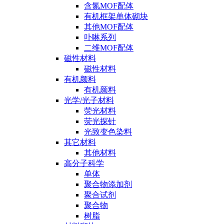
含氮MOF配体
有机框架单体砌块
其他MOF配体
卟啉系列
二维MOF配体
磁性材料
磁性材料
有机颜料
有机颜料
光学/光子材料
荧光材料
荧光探针
光致变色染料
其它材料
其他材料
高分子科学
单体
聚合物添加剂
聚合试剂
聚合物
树脂