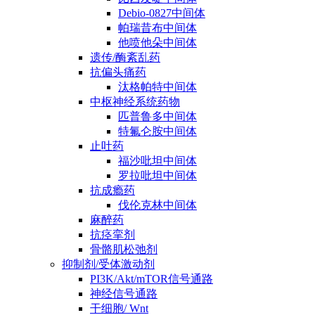
Debio-0827中间体
帕瑞昔布中间体
他喷他朵中间体
遗传/酶紊乱药
抗偏头痛药
汰格帕特中间体
中枢神经系统药物
匹普鲁多中间体
特氟仑胺中间体
止吐药
福沙吡坦中间体
罗拉吡坦中间体
抗成瘾药
伐伦克林中间体
麻醉药
抗痉挛剂
骨骼肌松弛剂
抑制剂/受体激动剂
PI3K/Akt/mTOR信号通路
神经信号通路
干细胞/ Wnt