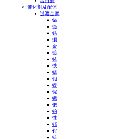
蛋白酶
催化剂及配体
过渡金属
镉
铬
钴
铜
金
铪
铱
铁
锰
钼
镍
铌
锇
钯
铂
铼
铑
钌
钪