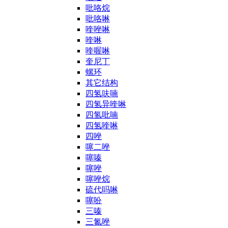
吡咯烷
吡咯啉
喹唑啉
喹啉
喹喔啉
奎尼丁
螺环
其它结构
四氢呋喃
四氢异喹啉
四氢吡喃
四氢喹啉
四唑
噻二唑
噻嗪
噻唑
噻唑烷
硫代吗啉
噻吩
三嗪
三氮唑