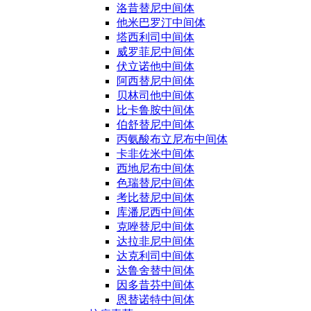
洛昔替尼中间体
他米巴罗汀中间体
塔西利司中间体
威罗菲尼中间体
伏立诺他中间体
阿西替尼中间体
贝林司他中间体
比卡鲁胺中间体
伯舒替尼中间体
丙氨酸布立尼布中间体
卡非佐米中间体
西地尼布中间体
色瑞替尼中间体
考比替尼中间体
库潘尼西中间体
克唑替尼中间体
达拉非尼中间体
达克利司中间体
达鲁舍替中间体
因多昔芬中间体
恩替诺特中间体