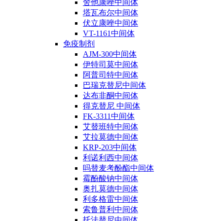
舍他康唑中间体
塔瓦布尔中间体
伏立康唑中间体
VT-1161中间体
免疫制剂
AJM-300中间体
伊特司莫中间体
阿普司特中间体
巴瑞克替尼中间体
达布非酮中间体
得克替尼 中间体
FK-3311中间体
艾替班特中间体
艾拉莫德中间体
KRP-203中间体
利诺利西中间体
吗替麦考酚酯中间体
霉酚酸钠中间体
奥扎莫德中间体
利多格雷中间体
索鲁普利中间体
托法替尼中间体