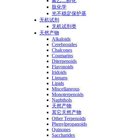
聚乙二醇化
肽化学
光不稳定保护基
无机试剂
无机试剂类
天然产物
Alkaloids
Cerebrosides
Chalcones
Coumarins
Diterpenoids
Flavonoids
Iridoids
Lignans
Lipids
Miscellaneous
Monoterpenoids
Naphthols
天然产物
其它天然产物
Other Terpenoids
Phenylpropanoids
Quinones
Saccharides