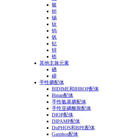
银
钽
锡
钛
钨
钒
钇
锌
锆
其他主族元素
硒
碲
手性膦配体
BIDIME和BIBOP配体
Binap配体
手性氨基膦配体
手性亚磷酰胺配体
DIOP配体
DIPAMP配体
DuPHOS和BPE配体
Garphos配体