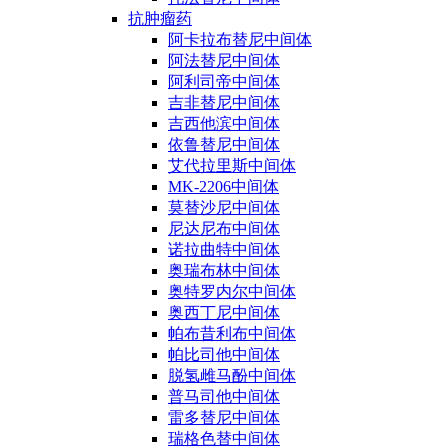
抗肿瘤药
阿卡拉布替尼中间体
阿法替尼中间体
阿利司帝中间体
吉非替尼中间体
吉西他滨中间体
依鲁替尼中间体
艾代拉里斯中间体
MK-2206中间体
莫替沙尼中间体
尼达尼布中间体
诺拉曲特中间体
奥瑞布林中间体
奥特罗内尔中间体
奥西丁尼中间体
帕布昔利布中间体
帕比司他中间体
脱氢雌马酚中间体
普马司他中间体
雷多替尼中间体
瑞格色替中间体