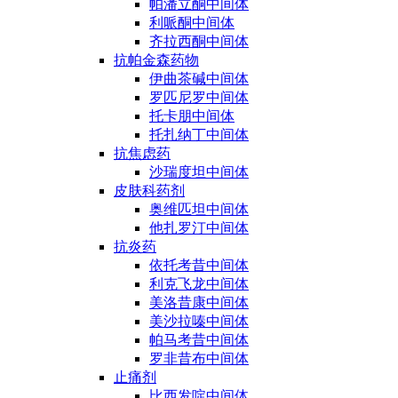
帕潘立酮中间体
利哌酮中间体
齐拉西酮中间体
抗帕金森药物
伊曲茶碱中间体
罗匹尼罗中间体
托卡朋中间体
托扎纳丁中间体
抗焦虑药
沙瑞度坦中间体
皮肤科药剂
奥维匹坦中间体
他扎罗汀中间体
抗炎药
依托考昔中间体
利克飞龙中间体
美洛昔康中间体
美沙拉嗪中间体
帕马考昔中间体
罗非昔布中间体
止痛剂
比西发啶中间体