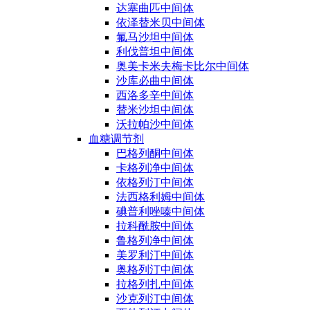
达塞曲匹中间体
依泽替米贝中间体
氟马沙坦中间体
利伐普坦中间体
奥美卡米夫梅卡比尔中间体
沙库必曲中间体
西洛多辛中间体
替米沙坦中间体
沃拉帕沙中间体
血糖调节剂
巴格列酮中间体
卡格列净中间体
依格列汀中间体
法西格利姆中间体
碘普利唑嗪中间体
拉科酰胺中间体
鲁格列净中间体
美罗利汀中间体
奥格列汀中间体
拉格列扎中间体
沙克列汀中间体