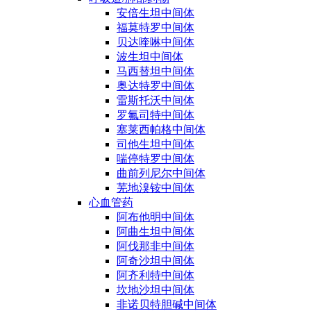
安倍生坦中间体
福莫特罗中间体
贝达喹啉中间体
波生坦中间体
马西替坦中间体
奥达特罗中间体
雷斯托沃中间体
罗氟司特中间体
塞莱西帕格中间体
司他生坦中间体
喘停特罗中间体
曲前列尼尔中间体
芜地溴铵中间体
心血管药
阿布他明中间体
阿曲生坦中间体
阿伐那非中间体
阿奇沙坦中间体
阿齐利特中间体
坎地沙坦中间体
非诺贝特胆碱中间体