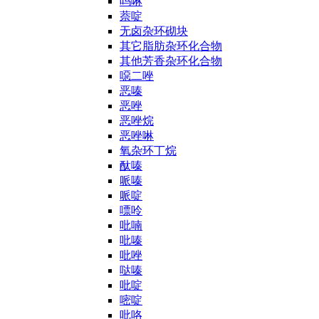
吗啉
萘啶
无卤杂环砌块
其它脂肪杂环化合物
其他芳香杂环化合物
噁二唑
恶嗪
恶唑
恶唑烷
恶唑啉
氧杂环丁烷
酞嗪
哌嗪
哌啶
嘌呤
吡喃
吡嗪
吡唑
哒嗪
吡啶
嘧啶
吡咯