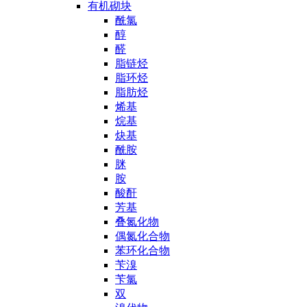
有机砌块
酰氯
醇
醛
脂链烃
脂环烃
脂肪烃
烯基
烷基
炔基
酰胺
脒
胺
酸酐
芳基
叠氮化物
偶氮化合物
苯环化合物
苄溴
苄氯
双