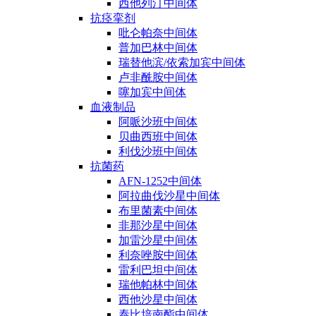
西他列汀中间体
抗痉挛剂
吡仑帕奈中间体
普加巴林中间体
瑞替他滨/依索加宾中间体
卢非酰胺中间体
噻加宾中间体
血液制品
阿哌沙班中间体
贝曲西班中间体
利伐沙班中间体
抗菌药
AFN-1252中间体
阿拉曲伐沙星中间体
布里菌素中间体
非那沙星中间体
加雷沙星中间体
利奈唑胺中间体
雷利巴坦中间体
瑞他帕林中间体
西他沙星中间体
泰比培南酯中间体