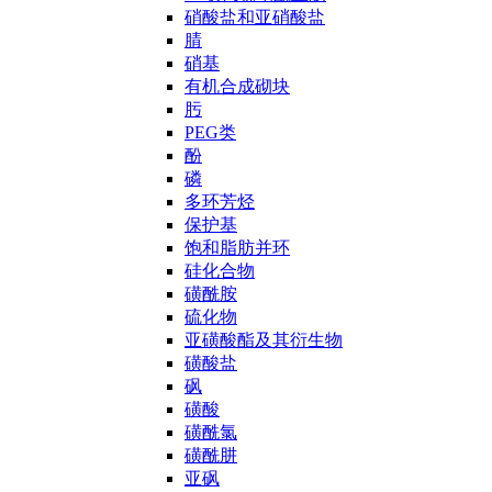
硝酸盐和亚硝酸盐
腈
硝基
有机合成砌块
肟
PEG类
酚
磷
多环芳烃
保护基
饱和脂肪并环
硅化合物
磺酰胺
硫化物
亚磺酸酯及其衍生物
磺酸盐
砜
磺酸
磺酰氯
磺酰肼
亚砜