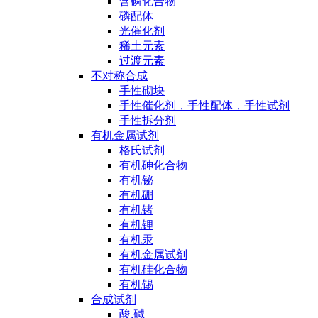
含磷化合物
磷配体
光催化剂
稀土元素
过渡元素
不对称合成
手性砌块
手性催化剂，手性配体，手性试剂
手性拆分剂
有机金属试剂
格氏试剂
有机砷化合物
有机铋
有机硼
有机锗
有机锂
有机汞
有机金属试剂
有机硅化合物
有机锡
合成试剂
酸,碱