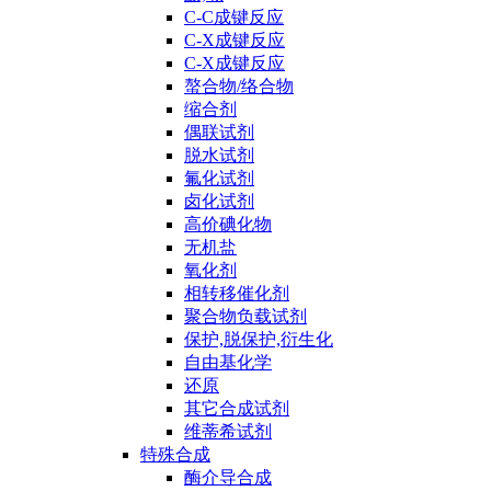
C-C成键反应
C-X成键反应
C-X成键反应
螯合物/络合物
缩合剂
偶联试剂
脱水试剂
氟化试剂
卤化试剂
高价碘化物
无机盐
氧化剂
相转移催化剂
聚合物负载试剂
保护,脱保护,衍生化
自由基化学
还原
其它合成试剂
维蒂希试剂
特殊合成
酶介导合成