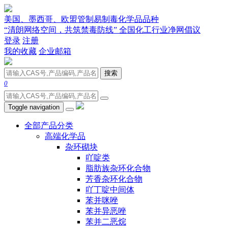
美国、墨西哥、欧盟管制易制毒化学品品种
“清朗网络空间，共筑禁毒防线” 全国化工行业净网倡议
登录
注册
我的收藏
企业邮箱
搜索
0
Toggle navigation
全部产品分类
高端化学品
杂环砌块
吖啶类
脂肪族杂环化合物
芳香杂环化合物
吖丁啶中间体
苯并咪唑
苯并异恶唑
苯并二恶烷