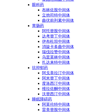
眼科药
布林佐胺中间体
立他司特中间体
曲伏前列素中间体
胃肠药
阿托替胺中间体
达考替丁中间体
伊布杜坦中间体
消旋卡多曲中间体
瑞伐拉赞中间体
乌里莫林中间体
扎达来特中间体
抗抑郁药
阿戈美拉汀中间体
阿米替丁中间体
度洛西汀中间体
维拉佐酮中间体
沃替西汀中间体
睡眠障碍药
阿莫伦特中间体
雷美替胺中间体