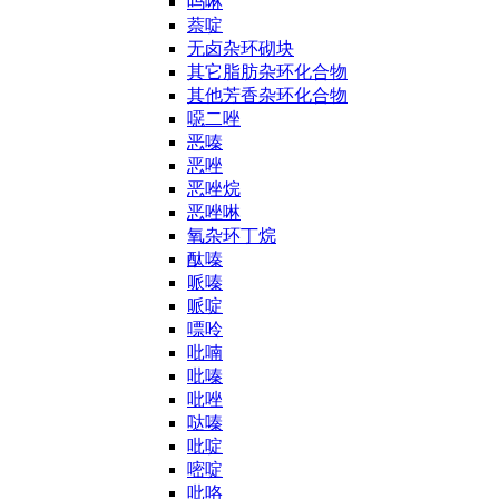
吗啉
萘啶
无卤杂环砌块
其它脂肪杂环化合物
其他芳香杂环化合物
噁二唑
恶嗪
恶唑
恶唑烷
恶唑啉
氧杂环丁烷
酞嗪
哌嗪
哌啶
嘌呤
吡喃
吡嗪
吡唑
哒嗪
吡啶
嘧啶
吡咯