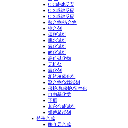
C-C成键反应
C-X成键反应
C-X成键反应
螯合物/络合物
缩合剂
偶联试剂
脱水试剂
氟化试剂
卤化试剂
高价碘化物
无机盐
氧化剂
相转移催化剂
聚合物负载试剂
保护,脱保护,衍生化
自由基化学
还原
其它合成试剂
维蒂希试剂
特殊合成
酶介导合成