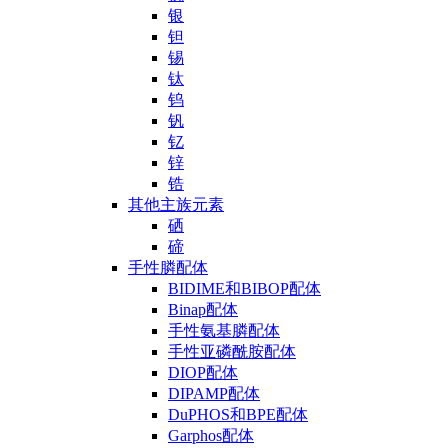
银
钽
锡
钛
钨
钒
钇
锌
锆
其他主族元素
硒
碲
手性膦配体
BIDIME和BIBOP配体
Binap配体
手性氨基膦配体
手性亚磷酰胺配体
DIOP配体
DIPAMP配体
DuPHOS和BPE配体
Garphos配体