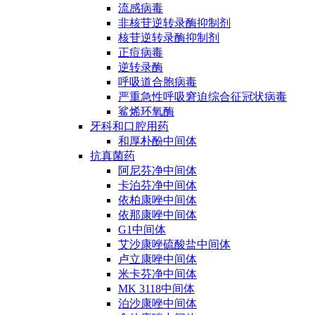
流感病毒
非核苷逆转录酶抑制剂
核苷逆转录酶抑制剂
正痘病毒
逆转录酶
呼吸道合胞病毒
严重急性呼吸窘迫综合征冠状病毒
鲨烯环氧酶
牙科和口腔用药
和厚朴酚中间体
抗真菌药
阿尼芬净中间体
卡泊芬净中间体
依柏康唑中间体
依那康唑中间体
G1中间体
艾沙康唑硫酸盐中间体
卢立康唑中间体
米卡芬净中间体
MK 3118中间体
泊沙康唑中间体