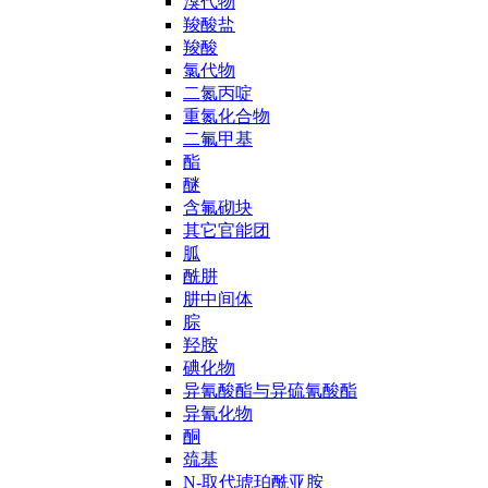
溴代物
羧酸盐
羧酸
氯代物
二氮丙啶
重氮化合物
二氟甲基
酯
醚
含氟砌块
其它官能团
胍
酰肼
肼中间体
腙
羟胺
碘化物
异氰酸酯与异硫氰酸酯
异氰化物
酮
巯基
N-取代琥珀酰亚胺