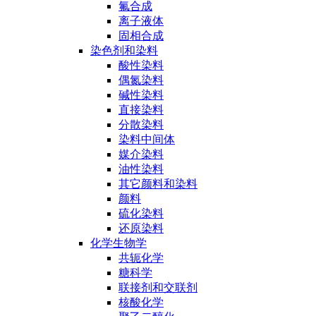
氟合成
离子液体
固相合成
染色剂和染料
酸性染料
偶氮染料
碱性染料
直接染料
分散染料
染料中间体
媒介染料
油性染料
其它颜料和染料
颜料
硫化染料
还原染料
化学生物学
共轭化学
糖科学
联接剂和交联剂
核酸化学