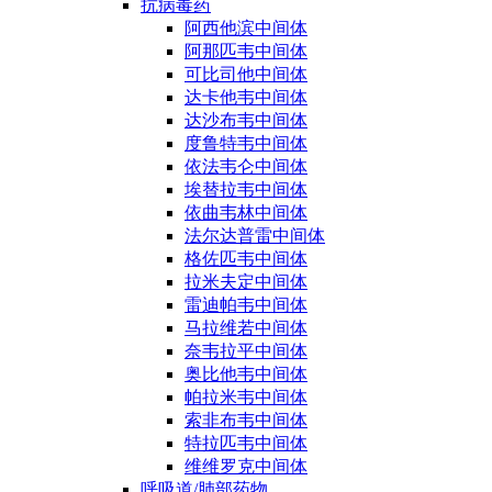
抗病毒药
阿西他滨中间体
阿那匹韦中间体
可比司他中间体
达卡他韦中间体
达沙布韦中间体
度鲁特韦中间体
依法韦仑中间体
埃替拉韦中间体
依曲韦林中间体
法尔达普雷中间体
格佐匹韦中间体
拉米夫定中间体
雷迪帕韦中间体
马拉维若中间体
奈韦拉平中间体
奥比他韦中间体
帕拉米韦中间体
索非布韦中间体
特拉匹韦中间体
维维罗克中间体
呼吸道/肺部药物