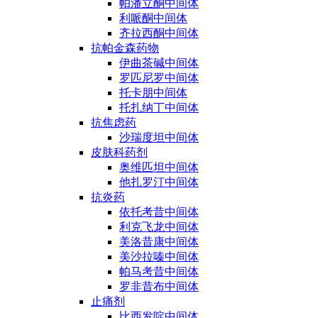
帕潘立酮中间体
利哌酮中间体
齐拉西酮中间体
抗帕金森药物
伊曲茶碱中间体
罗匹尼罗中间体
托卡朋中间体
托扎纳丁中间体
抗焦虑药
沙瑞度坦中间体
皮肤科药剂
奥维匹坦中间体
他扎罗汀中间体
抗炎药
依托考昔中间体
利克飞龙中间体
美洛昔康中间体
美沙拉嗪中间体
帕马考昔中间体
罗非昔布中间体
止痛剂
比西发啶中间体