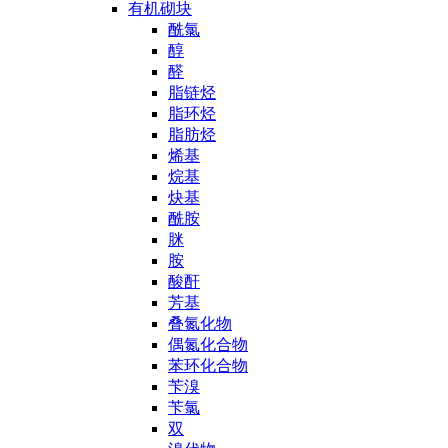
有机砌块
酰氯
醇
醛
脂链烃
脂环烃
脂肪烃
烯基
烷基
炔基
酰胺
脒
胺
酸酐
芳基
叠氮化物
偶氮化合物
苯环化合物
苄溴
苄氯
双