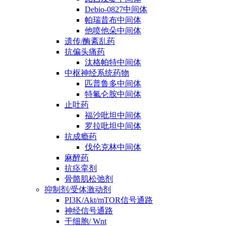
Debio-0827中间体
帕瑞昔布中间体
他喷他朵中间体
遗传/酶紊乱药
抗偏头痛药
汰格帕特中间体
中枢神经系统药物
匹普鲁多中间体
特氟仑胺中间体
止吐药
福沙吡坦中间体
罗拉吡坦中间体
抗成瘾药
伐伦克林中间体
麻醉药
抗痉挛剂
骨骼肌松弛剂
抑制剂/受体激动剂
PI3K/Akt/mTOR信号通路
神经信号通路
干细胞/ Wnt