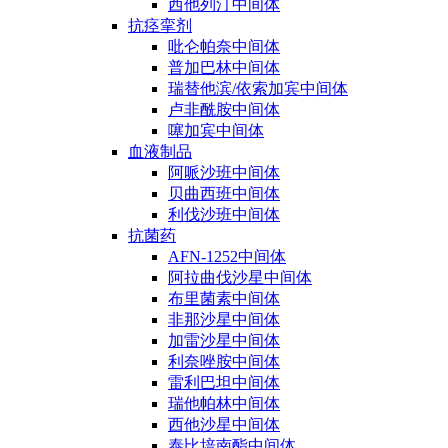
西他列汀中间体
抗痉挛剂
吡仑帕奈中间体
普加巴林中间体
瑞替他滨/依索加宾中间体
卢非酰胺中间体
噻加宾中间体
血液制品
阿哌沙班中间体
贝曲西班中间体
利伐沙班中间体
抗菌药
AFN-1252中间体
阿拉曲伐沙星中间体
布里菌素中间体
非那沙星中间体
加雷沙星中间体
利奈唑胺中间体
雷利巴坦中间体
瑞他帕林中间体
西他沙星中间体
泰比培南酯中间体