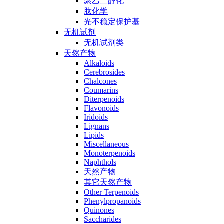
聚乙二醇化
肽化学
光不稳定保护基
无机试剂
无机试剂类
天然产物
Alkaloids
Cerebrosides
Chalcones
Coumarins
Diterpenoids
Flavonoids
Iridoids
Lignans
Lipids
Miscellaneous
Monoterpenoids
Naphthols
天然产物
其它天然产物
Other Terpenoids
Phenylpropanoids
Quinones
Saccharides