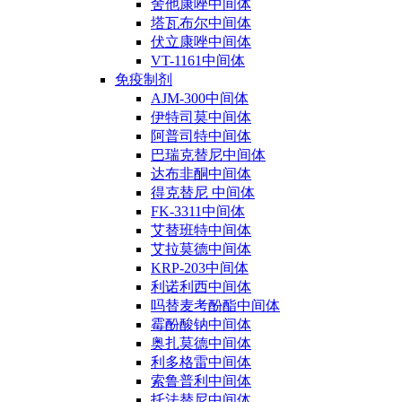
舍他康唑中间体
塔瓦布尔中间体
伏立康唑中间体
VT-1161中间体
免疫制剂
AJM-300中间体
伊特司莫中间体
阿普司特中间体
巴瑞克替尼中间体
达布非酮中间体
得克替尼 中间体
FK-3311中间体
艾替班特中间体
艾拉莫德中间体
KRP-203中间体
利诺利西中间体
吗替麦考酚酯中间体
霉酚酸钠中间体
奥扎莫德中间体
利多格雷中间体
索鲁普利中间体
托法替尼中间体