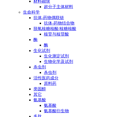
材料砌块
超分子主体材料
生命科学
抗体-药物偶联链
抗体-药物结合物
脱氧核糖核酸/核糖核酸
核苷与核苷酸
酶
酶
生化试剂
生化测定试剂
生物化学及试剂
杀虫剂
杀虫剂
活性医药成分
原料药
类固醇
其它
氨基酸
氨基酸
氨基酸衍生物
多肽