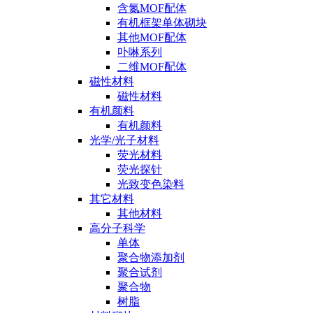
含氮MOF配体
有机框架单体砌块
其他MOF配体
卟啉系列
二维MOF配体
磁性材料
磁性材料
有机颜料
有机颜料
光学/光子材料
荧光材料
荧光探针
光致变色染料
其它材料
其他材料
高分子科学
单体
聚合物添加剂
聚合试剂
聚合物
树脂