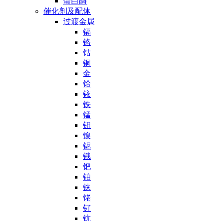
蛋白酶
催化剂及配体
过渡金属
镉
铬
钴
铜
金
铪
铱
铁
锰
钼
镍
铌
锇
钯
铂
铼
铑
钌
钪