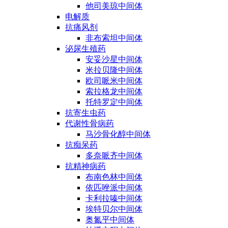
他司美琼中间体
电解质
抗痛风剂
非布索坦中间体
泌尿生殖药
安妥沙星中间体
米拉贝隆中间体
欧司哌米中间体
索拉格龙中间体
托特罗定中间体
抗寄生虫药
代谢性骨病药
马沙骨化醇中间体
抗痴呆药
多奈哌齐中间体
抗精神病药
布南色林中间体
依匹唑派中间体
卡利拉嗪中间体
埃特贝尔中间体
奥氮平中间体