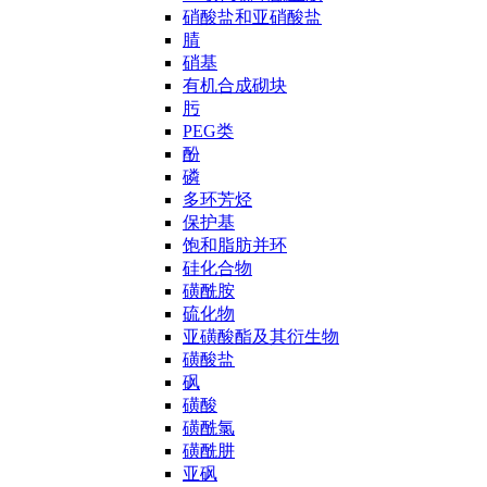
硝酸盐和亚硝酸盐
腈
硝基
有机合成砌块
肟
PEG类
酚
磷
多环芳烃
保护基
饱和脂肪并环
硅化合物
磺酰胺
硫化物
亚磺酸酯及其衍生物
磺酸盐
砜
磺酸
磺酰氯
磺酰肼
亚砜