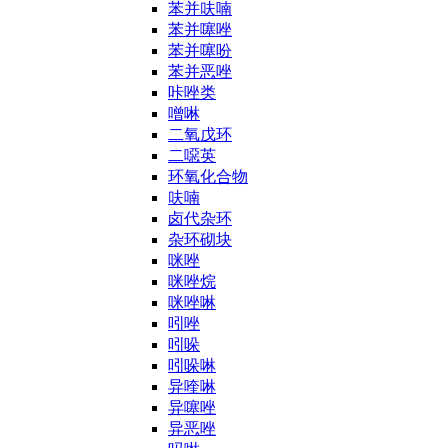
苯并呋喃
苯并噻唑
苯并噻吩
苯并恶唑
咔唑类
噌啉
二氧戊环
二噁英
环氧化合物
呋喃
卤代杂环
杂环砌块
咪唑
咪唑烷
咪唑啉
吲唑
吲哚
吲哚啉
异喹啉
异噻唑
异恶唑