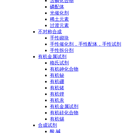
含磷化合物
磷配体
光催化剂
稀土元素
过渡元素
不对称合成
手性砌块
手性催化剂，手性配体，手性试剂
手性拆分剂
有机金属试剂
格氏试剂
有机砷化合物
有机铋
有机硼
有机锗
有机锂
有机汞
有机金属试剂
有机硅化合物
有机锡
合成试剂
酸,碱