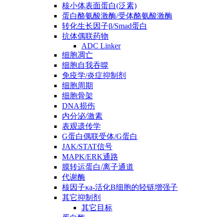
核小体表面蛋白(泛素)
蛋白酪氨酸激酶/受体酪氨酸激酶
转化生长因子β/Smad蛋白
抗体偶联药物
ADC Linker
细胞凋亡
细胞自我吞噬
免疫学/炎症抑制剂
细胞周期
细胞骨架
DNA损伤
内分泌/激素
表观遗传学
G蛋白偶联受体/G蛋白
JAK/STAT信号
MAPK/ERK通路
膜转运蛋白/离子通道
代谢酶
核因子κa-活化B细胞的轻链增强子
其它抑制剂
其它目标