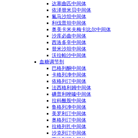
达塞曲匹中间体
依泽替米贝中间体
氟马沙坦中间体
利伐普坦中间体
奥美卡米夫梅卡比尔中间体
沙库必曲中间体
西洛多辛中间体
替米沙坦中间体
沃拉帕沙中间体
血糖调节剂
巴格列酮中间体
卡格列净中间体
依格列汀中间体
法西格利姆中间体
碘普利唑嗪中间体
拉科酰胺中间体
鲁格列净中间体
美罗利汀中间体
奥格列汀中间体
拉格列扎中间体
沙克列汀中间体