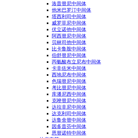
洛昔替尼中间体
他米巴罗汀中间体
塔西利司中间体
威罗菲尼中间体
伏立诺他中间体
阿西替尼中间体
贝林司他中间体
比卡鲁胺中间体
伯舒替尼中间体
丙氨酸布立尼布中间体
卡非佐米中间体
西地尼布中间体
色瑞替尼中间体
考比替尼中间体
库潘尼西中间体
克唑替尼中间体
达拉非尼中间体
达克利司中间体
达鲁舍替中间体
因多昔芬中间体
恩替诺特中间体