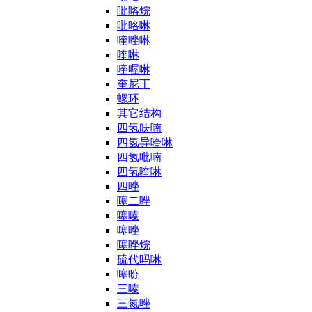
吡咯烷
吡咯啉
喹唑啉
喹啉
喹喔啉
奎尼丁
螺环
其它结构
四氢呋喃
四氢异喹啉
四氢吡喃
四氢喹啉
四唑
噻二唑
噻嗪
噻唑
噻唑烷
硫代吗啉
噻吩
三嗪
三氮唑