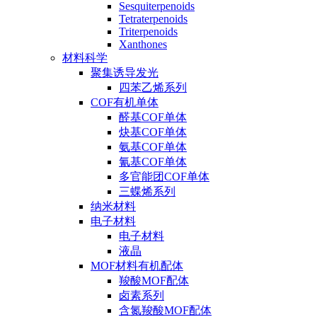
Sesquiterpenoids
Tetraterpenoids
Triterpenoids
Xanthones
材料科学
聚集诱导发光
四苯乙烯系列
COF有机单体
醛基COF单体
炔基COF单体
氨基COF单体
氰基COF单体
多官能团COF单体
三蝶烯系列
纳米材料
电子材料
电子材料
液晶
MOF材料有机配体
羧酸MOF配体
卤素系列
含氮羧酸MOF配体