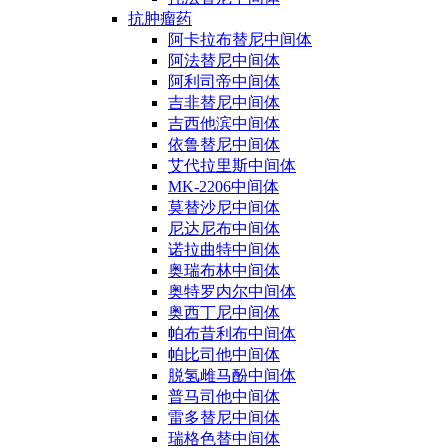
抗肿瘤药
阿卡拉布替尼中间体
阿法替尼中间体
阿利司帝中间体
吉非替尼中间体
吉西他滨中间体
依鲁替尼中间体
艾代拉里斯中间体
MK-2206中间体
莫替沙尼中间体
尼达尼布中间体
诺拉曲特中间体
奥瑞布林中间体
奥特罗内尔中间体
奥西丁尼中间体
帕布昔利布中间体
帕比司他中间体
脱氢雌马酚中间体
普马司他中间体
雷多替尼中间体
瑞格色替中间体