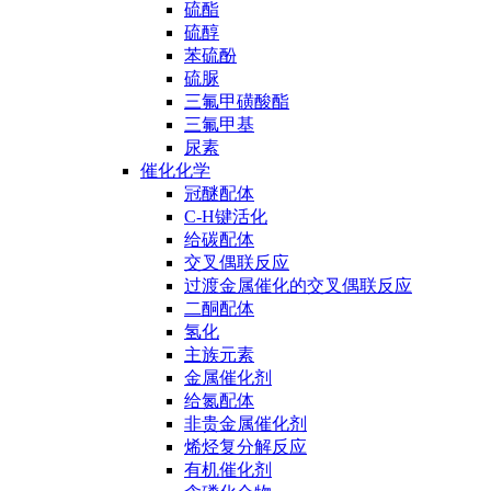
硫酯
硫醇
苯硫酚
硫脲
三氟甲磺酸酯
三氟甲基
尿素
催化化学
冠醚配体
C-H键活化
给碳配体
交叉偶联反应
过渡金属催化的交叉偶联反应
二酮配体
氢化
主族元素
金属催化剂
给氮配体
非贵金属催化剂
烯烃复分解反应
有机催化剂