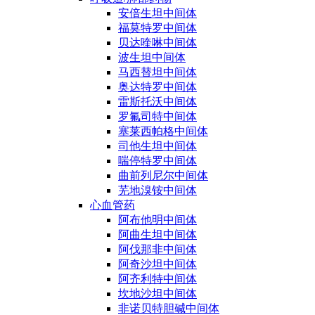
安倍生坦中间体
福莫特罗中间体
贝达喹啉中间体
波生坦中间体
马西替坦中间体
奥达特罗中间体
雷斯托沃中间体
罗氟司特中间体
塞莱西帕格中间体
司他生坦中间体
喘停特罗中间体
曲前列尼尔中间体
芜地溴铵中间体
心血管药
阿布他明中间体
阿曲生坦中间体
阿伐那非中间体
阿奇沙坦中间体
阿齐利特中间体
坎地沙坦中间体
非诺贝特胆碱中间体