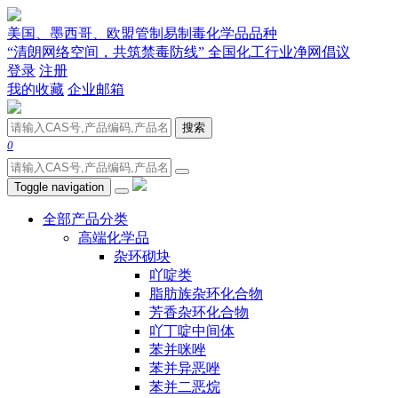
美国、墨西哥、欧盟管制易制毒化学品品种
“清朗网络空间，共筑禁毒防线” 全国化工行业净网倡议
登录
注册
我的收藏
企业邮箱
搜索
0
Toggle navigation
全部产品分类
高端化学品
杂环砌块
吖啶类
脂肪族杂环化合物
芳香杂环化合物
吖丁啶中间体
苯并咪唑
苯并异恶唑
苯并二恶烷