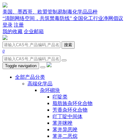
美国、墨西哥、欧盟管制易制毒化学品品种
“清朗网络空间，共筑禁毒防线” 全国化工行业净网倡议
登录
注册
我的收藏
企业邮箱
搜索
0
Toggle navigation
全部产品分类
高端化学品
杂环砌块
吖啶类
脂肪族杂环化合物
芳香杂环化合物
吖丁啶中间体
苯并咪唑
苯并异恶唑
苯并二恶烷