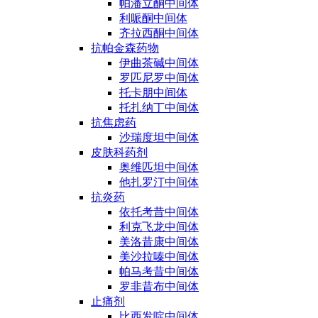
帕潘立酮中间体
利哌酮中间体
齐拉西酮中间体
抗帕金森药物
伊曲茶碱中间体
罗匹尼罗中间体
托卡朋中间体
托扎纳丁中间体
抗焦虑药
沙瑞度坦中间体
皮肤科药剂
奥维匹坦中间体
他扎罗汀中间体
抗炎药
依托考昔中间体
利克飞龙中间体
美洛昔康中间体
美沙拉嗪中间体
帕马考昔中间体
罗非昔布中间体
止痛剂
比西发啶中间体