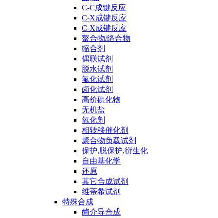
C-C成键反应
C-X成键反应
C-X成键反应
螯合物/络合物
缩合剂
偶联试剂
脱水试剂
氟化试剂
卤化试剂
高价碘化物
无机盐
氧化剂
相转移催化剂
聚合物负载试剂
保护,脱保护,衍生化
自由基化学
还原
其它合成试剂
维蒂希试剂
特殊合成
酶介导合成