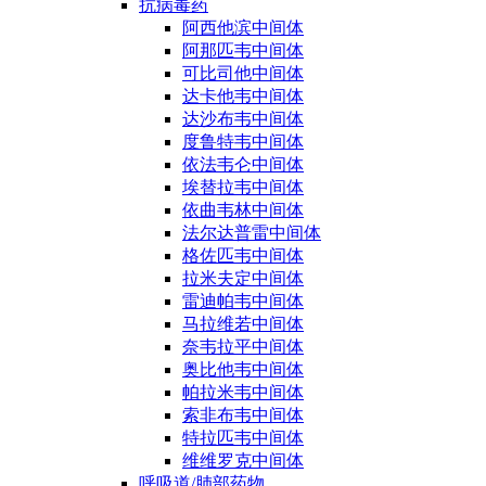
抗病毒药
阿西他滨中间体
阿那匹韦中间体
可比司他中间体
达卡他韦中间体
达沙布韦中间体
度鲁特韦中间体
依法韦仑中间体
埃替拉韦中间体
依曲韦林中间体
法尔达普雷中间体
格佐匹韦中间体
拉米夫定中间体
雷迪帕韦中间体
马拉维若中间体
奈韦拉平中间体
奥比他韦中间体
帕拉米韦中间体
索非布韦中间体
特拉匹韦中间体
维维罗克中间体
呼吸道/肺部药物