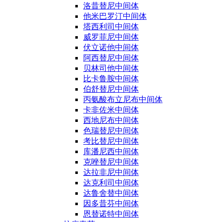
洛昔替尼中间体
他米巴罗汀中间体
塔西利司中间体
威罗菲尼中间体
伏立诺他中间体
阿西替尼中间体
贝林司他中间体
比卡鲁胺中间体
伯舒替尼中间体
丙氨酸布立尼布中间体
卡非佐米中间体
西地尼布中间体
色瑞替尼中间体
考比替尼中间体
库潘尼西中间体
克唑替尼中间体
达拉非尼中间体
达克利司中间体
达鲁舍替中间体
因多昔芬中间体
恩替诺特中间体