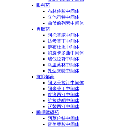
眼科药
布林佐胺中间体
立他司特中间体
曲伏前列素中间体
胃肠药
阿托替胺中间体
达考替丁中间体
伊布杜坦中间体
消旋卡多曲中间体
瑞伐拉赞中间体
乌里莫林中间体
扎达来特中间体
抗抑郁药
阿戈美拉汀中间体
阿米替丁中间体
度洛西汀中间体
维拉佐酮中间体
沃替西汀中间体
睡眠障碍药
阿莫伦特中间体
雷美替胺中间体