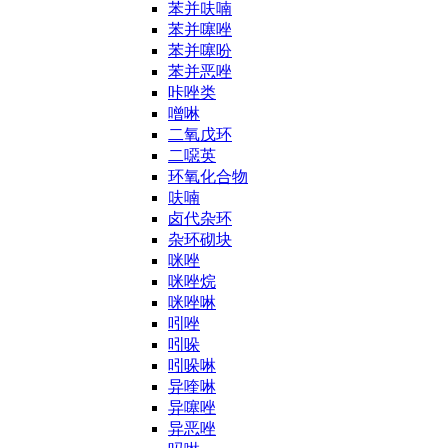
苯并呋喃
苯并噻唑
苯并噻吩
苯并恶唑
咔唑类
噌啉
二氧戊环
二噁英
环氧化合物
呋喃
卤代杂环
杂环砌块
咪唑
咪唑烷
咪唑啉
吲唑
吲哚
吲哚啉
异喹啉
异噻唑
异恶唑