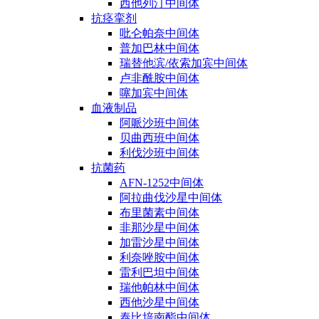
西他列汀中间体
抗痉挛剂
吡仑帕奈中间体
普加巴林中间体
瑞替他滨/依索加宾中间体
卢非酰胺中间体
噻加宾中间体
血液制品
阿哌沙班中间体
贝曲西班中间体
利伐沙班中间体
抗菌药
AFN-1252中间体
阿拉曲伐沙星中间体
布里菌素中间体
非那沙星中间体
加雷沙星中间体
利奈唑胺中间体
雷利巴坦中间体
瑞他帕林中间体
西他沙星中间体
泰比培南酯中间体