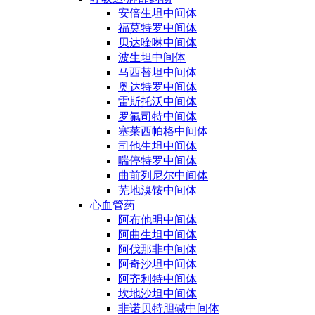
安倍生坦中间体
福莫特罗中间体
贝达喹啉中间体
波生坦中间体
马西替坦中间体
奥达特罗中间体
雷斯托沃中间体
罗氟司特中间体
塞莱西帕格中间体
司他生坦中间体
喘停特罗中间体
曲前列尼尔中间体
芜地溴铵中间体
心血管药
阿布他明中间体
阿曲生坦中间体
阿伐那非中间体
阿奇沙坦中间体
阿齐利特中间体
坎地沙坦中间体
非诺贝特胆碱中间体