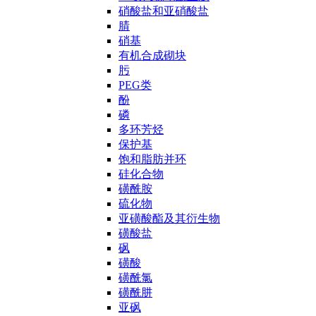
硝酸盐和亚硝酸盐
腈
硝基
有机合成砌块
肟
PEG类
酚
磷
多环芳烃
保护基
饱和脂肪并环
硅化合物
磺酰胺
硫化物
亚磺酸酯及其衍生物
磺酸盐
砜
磺酸
磺酰氯
磺酰肼
亚砜