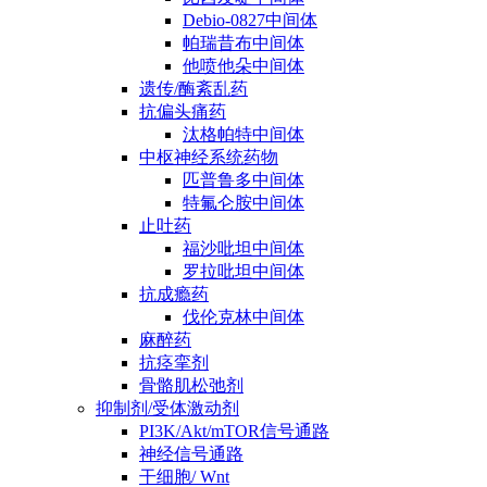
Debio-0827中间体
帕瑞昔布中间体
他喷他朵中间体
遗传/酶紊乱药
抗偏头痛药
汰格帕特中间体
中枢神经系统药物
匹普鲁多中间体
特氟仑胺中间体
止吐药
福沙吡坦中间体
罗拉吡坦中间体
抗成瘾药
伐伦克林中间体
麻醉药
抗痉挛剂
骨骼肌松弛剂
抑制剂/受体激动剂
PI3K/Akt/mTOR信号通路
神经信号通路
干细胞/ Wnt