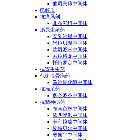
他司美琼中间体
电解质
抗痛风剂
非布索坦中间体
泌尿生殖药
安妥沙星中间体
米拉贝隆中间体
欧司哌米中间体
索拉格龙中间体
托特罗定中间体
抗寄生虫药
代谢性骨病药
马沙骨化醇中间体
抗痴呆药
多奈哌齐中间体
抗精神病药
布南色林中间体
依匹唑派中间体
卡利拉嗪中间体
埃特贝尔中间体
奥氮平中间体