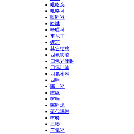
吡咯烷
吡咯啉
喹唑啉
喹啉
喹喔啉
奎尼丁
螺环
其它结构
四氢呋喃
四氢异喹啉
四氢吡喃
四氢喹啉
四唑
噻二唑
噻嗪
噻唑
噻唑烷
硫代吗啉
噻吩
三嗪
三氮唑