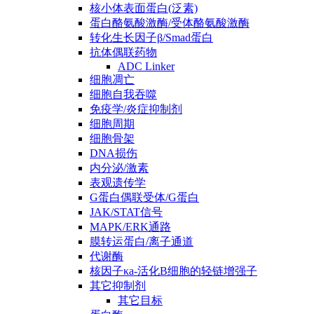
核小体表面蛋白(泛素)
蛋白酪氨酸激酶/受体酪氨酸激酶
转化生长因子β/Smad蛋白
抗体偶联药物
ADC Linker
细胞凋亡
细胞自我吞噬
免疫学/炎症抑制剂
细胞周期
细胞骨架
DNA损伤
内分泌/激素
表观遗传学
G蛋白偶联受体/G蛋白
JAK/STAT信号
MAPK/ERK通路
膜转运蛋白/离子通道
代谢酶
核因子κa-活化B细胞的轻链增强子
其它抑制剂
其它目标