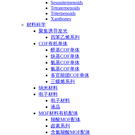
Sesquiterpenoids
Tetraterpenoids
Triterpenoids
Xanthones
材料科学
聚集诱导发光
四苯乙烯系列
COF有机单体
醛基COF单体
炔基COF单体
氨基COF单体
氰基COF单体
多官能团COF单体
三蝶烯系列
纳米材料
电子材料
电子材料
液晶
MOF材料有机配体
羧酸MOF配体
卤素系列
含氮羧酸MOF配体