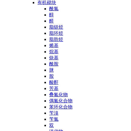
有机砌块
酰氯
醇
醛
脂链烃
脂环烃
脂肪烃
烯基
烷基
炔基
酰胺
脒
胺
酸酐
芳基
叠氮化物
偶氮化合物
苯环化合物
苄溴
苄氯
双