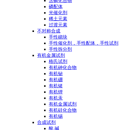
含磷化合物
磷配体
光催化剂
稀土元素
过渡元素
不对称合成
手性砌块
手性催化剂，手性配体，手性试剂
手性拆分剂
有机金属试剂
格氏试剂
有机砷化合物
有机铋
有机硼
有机锗
有机锂
有机汞
有机金属试剂
有机硅化合物
有机锡
合成试剂
酸,碱