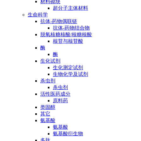
材料砌块
超分子主体材料
生命科学
抗体-药物偶联链
抗体-药物结合物
脱氧核糖核酸/核糖核酸
核苷与核苷酸
酶
酶
生化试剂
生化测定试剂
生物化学及试剂
杀虫剂
杀虫剂
活性医药成分
原料药
类固醇
其它
氨基酸
氨基酸
氨基酸衍生物
多肽