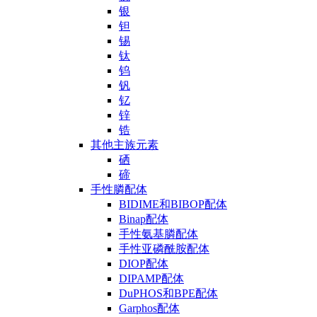
银
钽
锡
钛
钨
钒
钇
锌
锆
其他主族元素
硒
碲
手性膦配体
BIDIME和BIBOP配体
Binap配体
手性氨基膦配体
手性亚磷酰胺配体
DIOP配体
DIPAMP配体
DuPHOS和BPE配体
Garphos配体