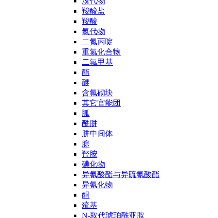
溴代物
羧酸盐
羧酸
氯代物
二氮丙啶
重氮化合物
二氟甲基
酯
醚
含氟砌块
其它官能团
胍
酰肼
肼中间体
腙
羟胺
碘化物
异氰酸酯与异硫氰酸酯
异氰化物
酮
巯基
N-取代琥珀酰亚胺