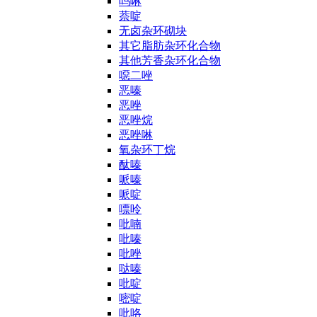
吗啉
萘啶
无卤杂环砌块
其它脂肪杂环化合物
其他芳香杂环化合物
噁二唑
恶嗪
恶唑
恶唑烷
恶唑啉
氧杂环丁烷
酞嗪
哌嗪
哌啶
嘌呤
吡喃
吡嗪
吡唑
哒嗪
吡啶
嘧啶
吡咯