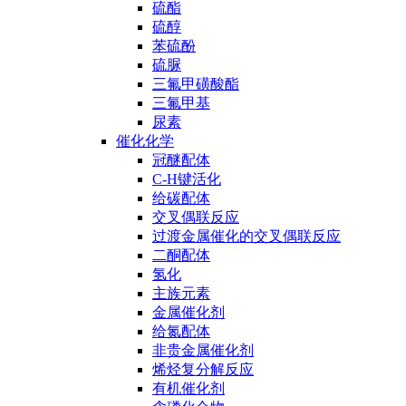
硫酯
硫醇
苯硫酚
硫脲
三氟甲磺酸酯
三氟甲基
尿素
催化化学
冠醚配体
C-H键活化
给碳配体
交叉偶联反应
过渡金属催化的交叉偶联反应
二酮配体
氢化
主族元素
金属催化剂
给氮配体
非贵金属催化剂
烯烃复分解反应
有机催化剂