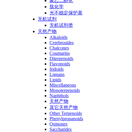
聚乙二醇化
肽化学
光不稳定保护基
无机试剂
无机试剂类
天然产物
Alkaloids
Cerebrosides
Chalcones
Coumarins
Diterpenoids
Flavonoids
Iridoids
Lignans
Lipids
Miscellaneous
Monoterpenoids
Naphthols
天然产物
其它天然产物
Other Terpenoids
Phenylpropanoids
Quinones
Saccharides