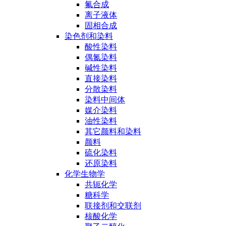
氟合成
离子液体
固相合成
染色剂和染料
酸性染料
偶氮染料
碱性染料
直接染料
分散染料
染料中间体
媒介染料
油性染料
其它颜料和染料
颜料
硫化染料
还原染料
化学生物学
共轭化学
糖科学
联接剂和交联剂
核酸化学