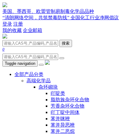
美国、墨西哥、欧盟管制易制毒化学品品种
“清朗网络空间，共筑禁毒防线” 全国化工行业净网倡议
登录
注册
我的收藏
企业邮箱
搜索
0
Toggle navigation
全部产品分类
高端化学品
杂环砌块
吖啶类
脂肪族杂环化合物
芳香杂环化合物
吖丁啶中间体
苯并咪唑
苯并异恶唑
苯并二恶烷