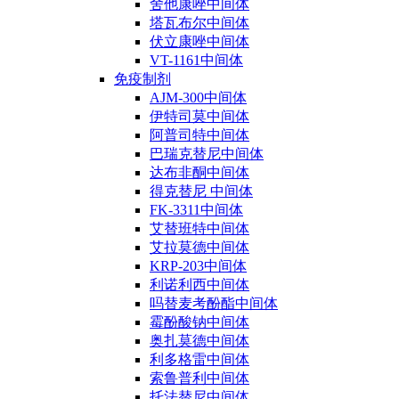
舍他康唑中间体
塔瓦布尔中间体
伏立康唑中间体
VT-1161中间体
免疫制剂
AJM-300中间体
伊特司莫中间体
阿普司特中间体
巴瑞克替尼中间体
达布非酮中间体
得克替尼 中间体
FK-3311中间体
艾替班特中间体
艾拉莫德中间体
KRP-203中间体
利诺利西中间体
吗替麦考酚酯中间体
霉酚酸钠中间体
奥扎莫德中间体
利多格雷中间体
索鲁普利中间体
托法替尼中间体