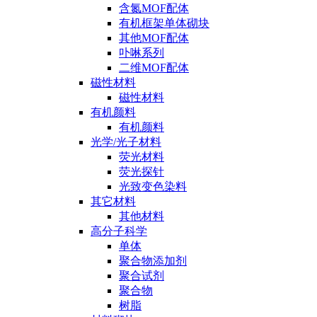
含氮MOF配体
有机框架单体砌块
其他MOF配体
卟啉系列
二维MOF配体
磁性材料
磁性材料
有机颜料
有机颜料
光学/光子材料
荧光材料
荧光探针
光致变色染料
其它材料
其他材料
高分子科学
单体
聚合物添加剂
聚合试剂
聚合物
树脂