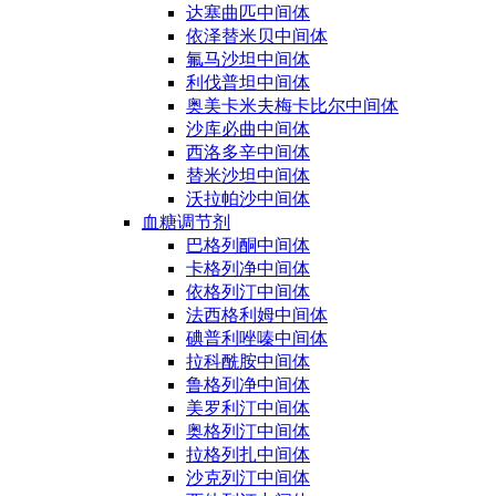
达塞曲匹中间体
依泽替米贝中间体
氟马沙坦中间体
利伐普坦中间体
奥美卡米夫梅卡比尔中间体
沙库必曲中间体
西洛多辛中间体
替米沙坦中间体
沃拉帕沙中间体
血糖调节剂
巴格列酮中间体
卡格列净中间体
依格列汀中间体
法西格利姆中间体
碘普利唑嗪中间体
拉科酰胺中间体
鲁格列净中间体
美罗利汀中间体
奥格列汀中间体
拉格列扎中间体
沙克列汀中间体