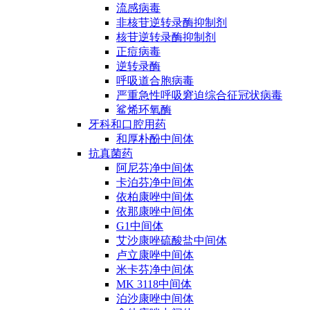
流感病毒
非核苷逆转录酶抑制剂
核苷逆转录酶抑制剂
正痘病毒
逆转录酶
呼吸道合胞病毒
严重急性呼吸窘迫综合征冠状病毒
鲨烯环氧酶
牙科和口腔用药
和厚朴酚中间体
抗真菌药
阿尼芬净中间体
卡泊芬净中间体
依柏康唑中间体
依那康唑中间体
G1中间体
艾沙康唑硫酸盐中间体
卢立康唑中间体
米卡芬净中间体
MK 3118中间体
泊沙康唑中间体