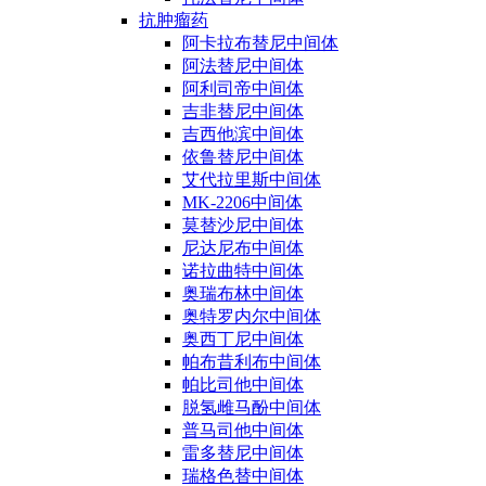
抗肿瘤药
阿卡拉布替尼中间体
阿法替尼中间体
阿利司帝中间体
吉非替尼中间体
吉西他滨中间体
依鲁替尼中间体
艾代拉里斯中间体
MK-2206中间体
莫替沙尼中间体
尼达尼布中间体
诺拉曲特中间体
奥瑞布林中间体
奥特罗内尔中间体
奥西丁尼中间体
帕布昔利布中间体
帕比司他中间体
脱氢雌马酚中间体
普马司他中间体
雷多替尼中间体
瑞格色替中间体