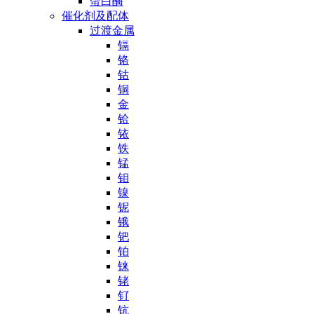
蛋白酶
催化剂及配体
过渡金属
镉
铬
钴
铜
金
铪
铱
铁
锰
钼
镍
铌
锇
钯
铂
铼
铑
钌
钪