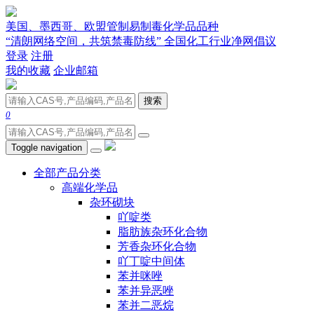
美国、墨西哥、欧盟管制易制毒化学品品种
“清朗网络空间，共筑禁毒防线” 全国化工行业净网倡议
登录
注册
我的收藏
企业邮箱
搜索
0
Toggle navigation
全部产品分类
高端化学品
杂环砌块
吖啶类
脂肪族杂环化合物
芳香杂环化合物
吖丁啶中间体
苯并咪唑
苯并异恶唑
苯并二恶烷