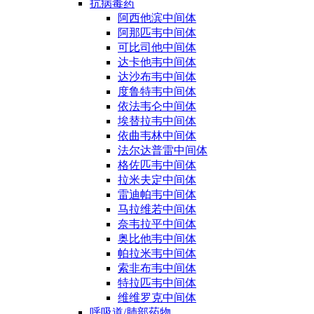
抗病毒药
阿西他滨中间体
阿那匹韦中间体
可比司他中间体
达卡他韦中间体
达沙布韦中间体
度鲁特韦中间体
依法韦仑中间体
埃替拉韦中间体
依曲韦林中间体
法尔达普雷中间体
格佐匹韦中间体
拉米夫定中间体
雷迪帕韦中间体
马拉维若中间体
奈韦拉平中间体
奥比他韦中间体
帕拉米韦中间体
索非布韦中间体
特拉匹韦中间体
维维罗克中间体
呼吸道/肺部药物