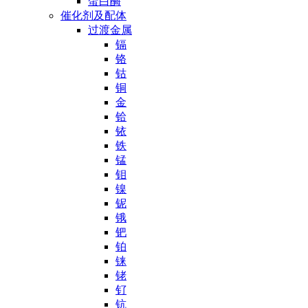
蛋白酶
催化剂及配体
过渡金属
镉
铬
钴
铜
金
铪
铱
铁
锰
钼
镍
铌
锇
钯
铂
铼
铑
钌
钪