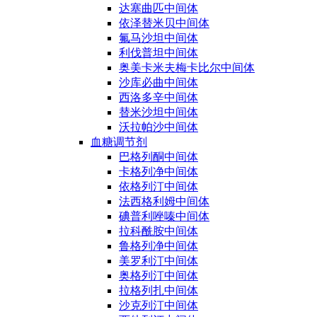
达塞曲匹中间体
依泽替米贝中间体
氟马沙坦中间体
利伐普坦中间体
奥美卡米夫梅卡比尔中间体
沙库必曲中间体
西洛多辛中间体
替米沙坦中间体
沃拉帕沙中间体
血糖调节剂
巴格列酮中间体
卡格列净中间体
依格列汀中间体
法西格利姆中间体
碘普利唑嗪中间体
拉科酰胺中间体
鲁格列净中间体
美罗利汀中间体
奥格列汀中间体
拉格列扎中间体
沙克列汀中间体