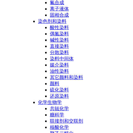
氟合成
离子液体
固相合成
染色剂和染料
酸性染料
偶氮染料
碱性染料
直接染料
分散染料
染料中间体
媒介染料
油性染料
其它颜料和染料
颜料
硫化染料
还原染料
化学生物学
共轭化学
糖科学
联接剂和交联剂
核酸化学