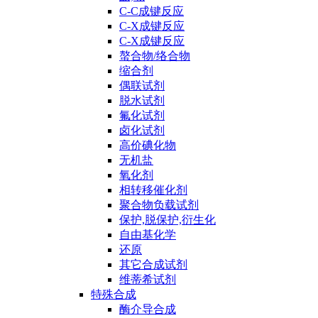
C-C成键反应
C-X成键反应
C-X成键反应
螯合物/络合物
缩合剂
偶联试剂
脱水试剂
氟化试剂
卤化试剂
高价碘化物
无机盐
氧化剂
相转移催化剂
聚合物负载试剂
保护,脱保护,衍生化
自由基化学
还原
其它合成试剂
维蒂希试剂
特殊合成
酶介导合成