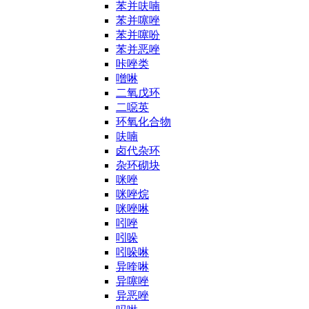
苯并呋喃
苯并噻唑
苯并噻吩
苯并恶唑
咔唑类
噌啉
二氧戊环
二噁英
环氧化合物
呋喃
卤代杂环
杂环砌块
咪唑
咪唑烷
咪唑啉
吲唑
吲哚
吲哚啉
异喹啉
异噻唑
异恶唑