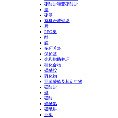
硝酸盐和亚硝酸盐
腈
硝基
有机合成砌块
肟
PEG类
酚
磷
多环芳烃
保护基
饱和脂肪并环
硅化合物
磺酰胺
硫化物
亚磺酸酯及其衍生物
磺酸盐
砜
磺酸
磺酰氯
磺酰肼
亚砜