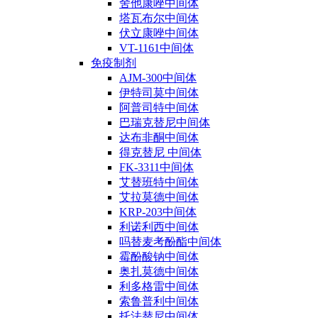
舍他康唑中间体
塔瓦布尔中间体
伏立康唑中间体
VT-1161中间体
免疫制剂
AJM-300中间体
伊特司莫中间体
阿普司特中间体
巴瑞克替尼中间体
达布非酮中间体
得克替尼 中间体
FK-3311中间体
艾替班特中间体
艾拉莫德中间体
KRP-203中间体
利诺利西中间体
吗替麦考酚酯中间体
霉酚酸钠中间体
奥扎莫德中间体
利多格雷中间体
索鲁普利中间体
托法替尼中间体