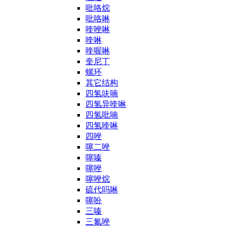
吡咯烷
吡咯啉
喹唑啉
喹啉
喹喔啉
奎尼丁
螺环
其它结构
四氢呋喃
四氢异喹啉
四氢吡喃
四氢喹啉
四唑
噻二唑
噻嗪
噻唑
噻唑烷
硫代吗啉
噻吩
三嗪
三氮唑