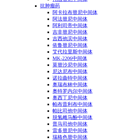
抗肿瘤药
阿卡拉布替尼中间体
阿法替尼中间体
阿利司帝中间体
吉非替尼中间体
吉西他滨中间体
依鲁替尼中间体
艾代拉里斯中间体
MK-2206中间体
莫替沙尼中间体
尼达尼布中间体
诺拉曲特中间体
奥瑞布林中间体
奥特罗内尔中间体
奥西丁尼中间体
帕布昔利布中间体
帕比司他中间体
脱氢雌马酚中间体
普马司他中间体
雷多替尼中间体
瑞格色替中间体