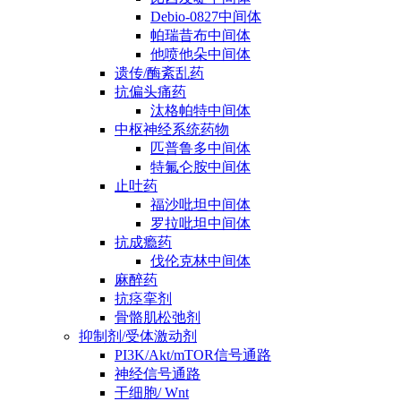
Debio-0827中间体
帕瑞昔布中间体
他喷他朵中间体
遗传/酶紊乱药
抗偏头痛药
汰格帕特中间体
中枢神经系统药物
匹普鲁多中间体
特氟仑胺中间体
止吐药
福沙吡坦中间体
罗拉吡坦中间体
抗成瘾药
伐伦克林中间体
麻醉药
抗痉挛剂
骨骼肌松弛剂
抑制剂/受体激动剂
PI3K/Akt/mTOR信号通路
神经信号通路
干细胞/ Wnt