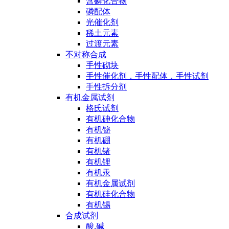
含磷化合物
磷配体
光催化剂
稀土元素
过渡元素
不对称合成
手性砌块
手性催化剂，手性配体，手性试剂
手性拆分剂
有机金属试剂
格氏试剂
有机砷化合物
有机铋
有机硼
有机锗
有机锂
有机汞
有机金属试剂
有机硅化合物
有机锡
合成试剂
酸,碱