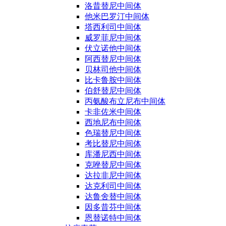
洛昔替尼中间体
他米巴罗汀中间体
塔西利司中间体
威罗菲尼中间体
伏立诺他中间体
阿西替尼中间体
贝林司他中间体
比卡鲁胺中间体
伯舒替尼中间体
丙氨酸布立尼布中间体
卡非佐米中间体
西地尼布中间体
色瑞替尼中间体
考比替尼中间体
库潘尼西中间体
克唑替尼中间体
达拉非尼中间体
达克利司中间体
达鲁舍替中间体
因多昔芬中间体
恩替诺特中间体