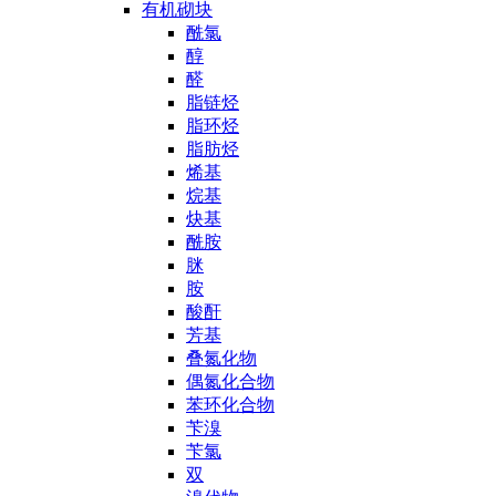
有机砌块
酰氯
醇
醛
脂链烃
脂环烃
脂肪烃
烯基
烷基
炔基
酰胺
脒
胺
酸酐
芳基
叠氮化物
偶氮化合物
苯环化合物
苄溴
苄氯
双