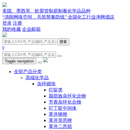
美国、墨西哥、欧盟管制易制毒化学品品种
“清朗网络空间，共筑禁毒防线” 全国化工行业净网倡议
登录
注册
我的收藏
企业邮箱
搜索
0
Toggle navigation
全部产品分类
高端化学品
杂环砌块
吖啶类
脂肪族杂环化合物
芳香杂环化合物
吖丁啶中间体
苯并咪唑
苯并异恶唑
苯并二恶烷