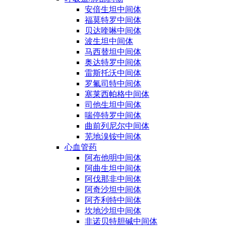
安倍生坦中间体
福莫特罗中间体
贝达喹啉中间体
波生坦中间体
马西替坦中间体
奥达特罗中间体
雷斯托沃中间体
罗氟司特中间体
塞莱西帕格中间体
司他生坦中间体
喘停特罗中间体
曲前列尼尔中间体
芜地溴铵中间体
心血管药
阿布他明中间体
阿曲生坦中间体
阿伐那非中间体
阿奇沙坦中间体
阿齐利特中间体
坎地沙坦中间体
非诺贝特胆碱中间体