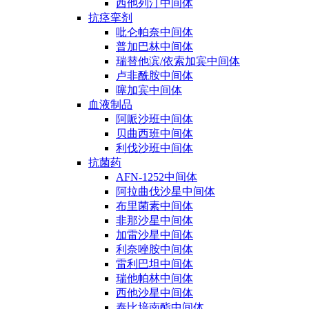
西他列汀中间体
抗痉挛剂
吡仑帕奈中间体
普加巴林中间体
瑞替他滨/依索加宾中间体
卢非酰胺中间体
噻加宾中间体
血液制品
阿哌沙班中间体
贝曲西班中间体
利伐沙班中间体
抗菌药
AFN-1252中间体
阿拉曲伐沙星中间体
布里菌素中间体
非那沙星中间体
加雷沙星中间体
利奈唑胺中间体
雷利巴坦中间体
瑞他帕林中间体
西他沙星中间体
泰比培南酯中间体