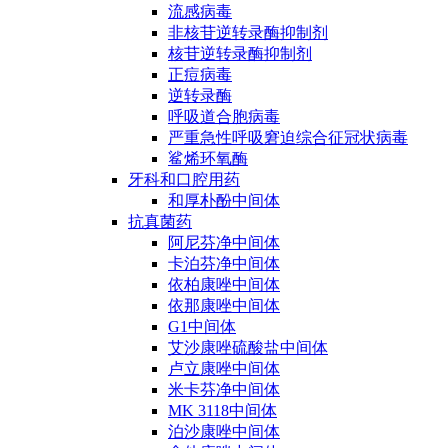
流感病毒
非核苷逆转录酶抑制剂
核苷逆转录酶抑制剂
正痘病毒
逆转录酶
呼吸道合胞病毒
严重急性呼吸窘迫综合征冠状病毒
鲨烯环氧酶
牙科和口腔用药
和厚朴酚中间体
抗真菌药
阿尼芬净中间体
卡泊芬净中间体
依柏康唑中间体
依那康唑中间体
G1中间体
艾沙康唑硫酸盐中间体
卢立康唑中间体
米卡芬净中间体
MK 3118中间体
泊沙康唑中间体