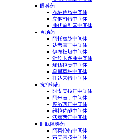
眼科药
布林佐胺中间体
立他司特中间体
曲伏前列素中间体
胃肠药
阿托替胺中间体
达考替丁中间体
伊布杜坦中间体
消旋卡多曲中间体
瑞伐拉赞中间体
乌里莫林中间体
扎达来特中间体
抗抑郁药
阿戈美拉汀中间体
阿米替丁中间体
度洛西汀中间体
维拉佐酮中间体
沃替西汀中间体
睡眠障碍药
阿莫伦特中间体
雷美替胺中间体