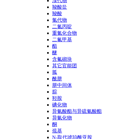
溴代物
羧酸盐
羧酸
氯代物
二氮丙啶
重氮化合物
二氟甲基
酯
醚
含氟砌块
其它官能团
胍
酰肼
肼中间体
腙
羟胺
碘化物
异氰酸酯与异硫氰酸酯
异氰化物
酮
巯基
N-取代琥珀酰亚胺