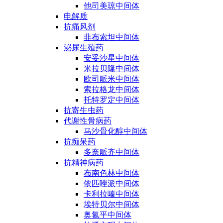
他司美琼中间体
电解质
抗痛风剂
非布索坦中间体
泌尿生殖药
安妥沙星中间体
米拉贝隆中间体
欧司哌米中间体
索拉格龙中间体
托特罗定中间体
抗寄生虫药
代谢性骨病药
马沙骨化醇中间体
抗痴呆药
多奈哌齐中间体
抗精神病药
布南色林中间体
依匹唑派中间体
卡利拉嗪中间体
埃特贝尔中间体
奥氮平中间体