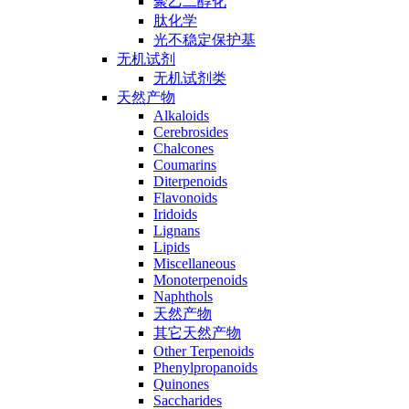
聚乙二醇化
肽化学
光不稳定保护基
无机试剂
无机试剂类
天然产物
Alkaloids
Cerebrosides
Chalcones
Coumarins
Diterpenoids
Flavonoids
Iridoids
Lignans
Lipids
Miscellaneous
Monoterpenoids
Naphthols
天然产物
其它天然产物
Other Terpenoids
Phenylpropanoids
Quinones
Saccharides