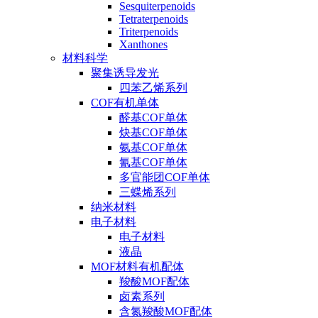
Sesquiterpenoids
Tetraterpenoids
Triterpenoids
Xanthones
材料科学
聚集诱导发光
四苯乙烯系列
COF有机单体
醛基COF单体
炔基COF单体
氨基COF单体
氰基COF单体
多官能团COF单体
三蝶烯系列
纳米材料
电子材料
电子材料
液晶
MOF材料有机配体
羧酸MOF配体
卤素系列
含氮羧酸MOF配体