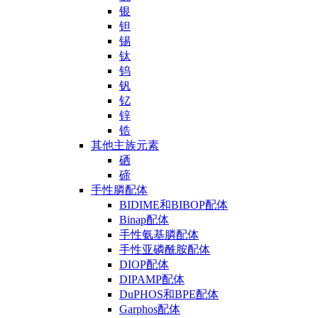
银
钽
锡
钛
钨
钒
钇
锌
锆
其他主族元素
硒
碲
手性膦配体
BIDIME和BIBOP配体
Binap配体
手性氨基膦配体
手性亚磷酰胺配体
DIOP配体
DIPAMP配体
DuPHOS和BPE配体
Garphos配体