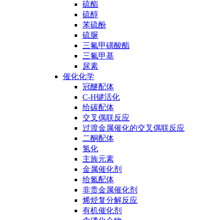
硫酯
硫醇
苯硫酚
硫脲
三氟甲磺酸酯
三氟甲基
尿素
催化化学
冠醚配体
C-H键活化
给碳配体
交叉偶联反应
过渡金属催化的交叉偶联反应
二酮配体
氢化
主族元素
金属催化剂
给氮配体
非贵金属催化剂
烯烃复分解反应
有机催化剂