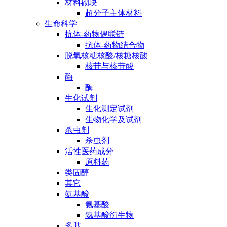
材料砌块
超分子主体材料
生命科学
抗体-药物偶联链
抗体-药物结合物
脱氧核糖核酸/核糖核酸
核苷与核苷酸
酶
酶
生化试剂
生化测定试剂
生物化学及试剂
杀虫剂
杀虫剂
活性医药成分
原料药
类固醇
其它
氨基酸
氨基酸
氨基酸衍生物
多肽