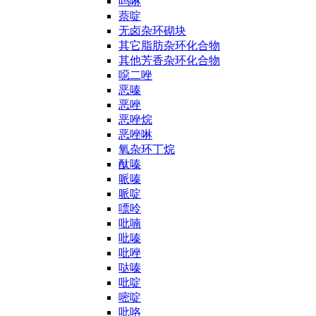
吗啉
萘啶
无卤杂环砌块
其它脂肪杂环化合物
其他芳香杂环化合物
噁二唑
恶嗪
恶唑
恶唑烷
恶唑啉
氧杂环丁烷
酞嗪
哌嗪
哌啶
嘌呤
吡喃
吡嗪
吡唑
哒嗪
吡啶
嘧啶
吡咯