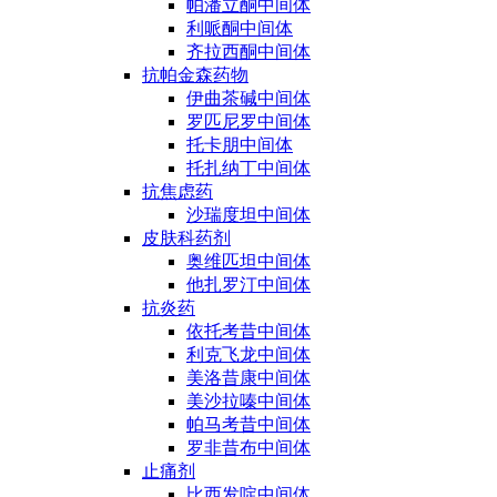
帕潘立酮中间体
利哌酮中间体
齐拉西酮中间体
抗帕金森药物
伊曲茶碱中间体
罗匹尼罗中间体
托卡朋中间体
托扎纳丁中间体
抗焦虑药
沙瑞度坦中间体
皮肤科药剂
奥维匹坦中间体
他扎罗汀中间体
抗炎药
依托考昔中间体
利克飞龙中间体
美洛昔康中间体
美沙拉嗪中间体
帕马考昔中间体
罗非昔布中间体
止痛剂
比西发啶中间体