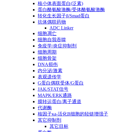
核小体表面蛋白(泛素)
蛋白酪氨酸激酶/受体酪氨酸激酶
转化生长因子β/Smad蛋白
抗体偶联药物
ADC Linker
细胞凋亡
细胞自我吞噬
免疫学/炎症抑制剂
细胞周期
细胞骨架
DNA损伤
内分泌/激素
表观遗传学
G蛋白偶联受体/G蛋白
JAK/STAT信号
MAPK/ERK通路
膜转运蛋白/离子通道
代谢酶
核因子κa-活化B细胞的轻链增强子
其它抑制剂
其它目标