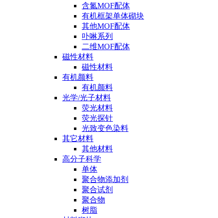
含氮MOF配体
有机框架单体砌块
其他MOF配体
卟啉系列
二维MOF配体
磁性材料
磁性材料
有机颜料
有机颜料
光学/光子材料
荧光材料
荧光探针
光致变色染料
其它材料
其他材料
高分子科学
单体
聚合物添加剂
聚合试剂
聚合物
树脂