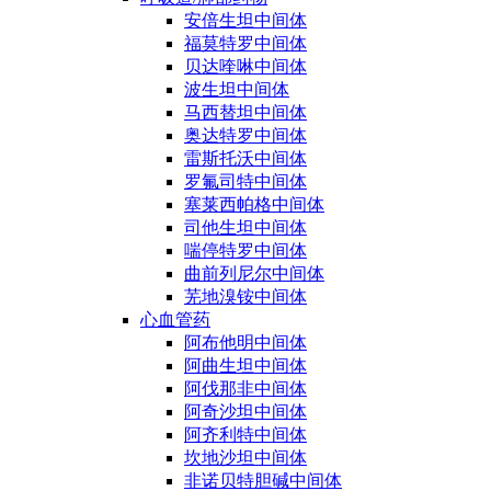
安倍生坦中间体
福莫特罗中间体
贝达喹啉中间体
波生坦中间体
马西替坦中间体
奥达特罗中间体
雷斯托沃中间体
罗氟司特中间体
塞莱西帕格中间体
司他生坦中间体
喘停特罗中间体
曲前列尼尔中间体
芜地溴铵中间体
心血管药
阿布他明中间体
阿曲生坦中间体
阿伐那非中间体
阿奇沙坦中间体
阿齐利特中间体
坎地沙坦中间体
非诺贝特胆碱中间体