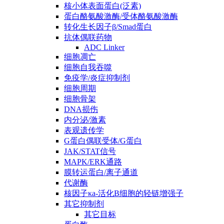
核小体表面蛋白(泛素)
蛋白酪氨酸激酶/受体酪氨酸激酶
转化生长因子β/Smad蛋白
抗体偶联药物
ADC Linker
细胞凋亡
细胞自我吞噬
免疫学/炎症抑制剂
细胞周期
细胞骨架
DNA损伤
内分泌/激素
表观遗传学
G蛋白偶联受体/G蛋白
JAK/STAT信号
MAPK/ERK通路
膜转运蛋白/离子通道
代谢酶
核因子κa-活化B细胞的轻链增强子
其它抑制剂
其它目标