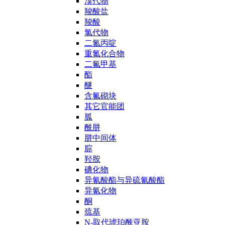
溴代物
羧酸盐
羧酸
氯代物
二氮丙啶
重氮化合物
二氟甲基
酯
醚
含氟砌块
其它官能团
胍
酰肼
肼中间体
腙
羟胺
碘化物
异氰酸酯与异硫氰酸酯
异氰化物
酮
巯基
N-取代琥珀酰亚胺