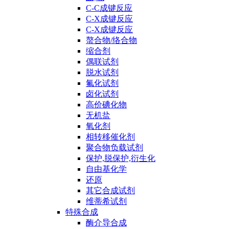
C-C成键反应
C-X成键反应
C-X成键反应
螯合物/络合物
缩合剂
偶联试剂
脱水试剂
氟化试剂
卤化试剂
高价碘化物
无机盐
氧化剂
相转移催化剂
聚合物负载试剂
保护,脱保护,衍生化
自由基化学
还原
其它合成试剂
维蒂希试剂
特殊合成
酶介导合成