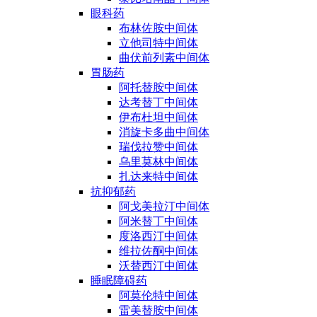
眼科药
布林佐胺中间体
立他司特中间体
曲伏前列素中间体
胃肠药
阿托替胺中间体
达考替丁中间体
伊布杜坦中间体
消旋卡多曲中间体
瑞伐拉赞中间体
乌里莫林中间体
扎达来特中间体
抗抑郁药
阿戈美拉汀中间体
阿米替丁中间体
度洛西汀中间体
维拉佐酮中间体
沃替西汀中间体
睡眠障碍药
阿莫伦特中间体
雷美替胺中间体