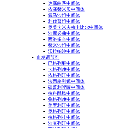
达塞曲匹中间体
依泽替米贝中间体
氟马沙坦中间体
利伐普坦中间体
奥美卡米夫梅卡比尔中间体
沙库必曲中间体
西洛多辛中间体
替米沙坦中间体
沃拉帕沙中间体
血糖调节剂
巴格列酮中间体
卡格列净中间体
依格列汀中间体
法西格利姆中间体
碘普利唑嗪中间体
拉科酰胺中间体
鲁格列净中间体
美罗利汀中间体
奥格列汀中间体
拉格列扎中间体
沙克列汀中间体