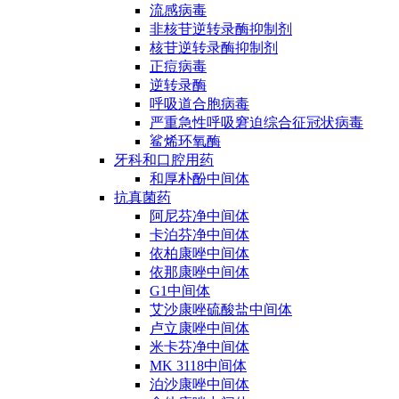
流感病毒
非核苷逆转录酶抑制剂
核苷逆转录酶抑制剂
正痘病毒
逆转录酶
呼吸道合胞病毒
严重急性呼吸窘迫综合征冠状病毒
鲨烯环氧酶
牙科和口腔用药
和厚朴酚中间体
抗真菌药
阿尼芬净中间体
卡泊芬净中间体
依柏康唑中间体
依那康唑中间体
G1中间体
艾沙康唑硫酸盐中间体
卢立康唑中间体
米卡芬净中间体
MK 3118中间体
泊沙康唑中间体