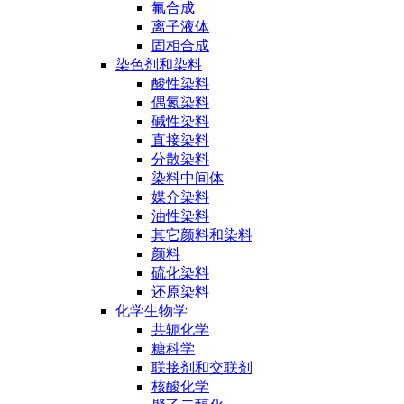
氟合成
离子液体
固相合成
染色剂和染料
酸性染料
偶氮染料
碱性染料
直接染料
分散染料
染料中间体
媒介染料
油性染料
其它颜料和染料
颜料
硫化染料
还原染料
化学生物学
共轭化学
糖科学
联接剂和交联剂
核酸化学