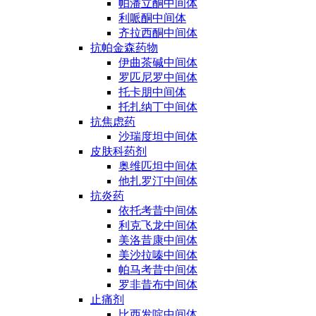
帕潘立酮中间体
利哌酮中间体
齐拉西酮中间体
抗帕金森药物
伊曲茶碱中间体
罗匹尼罗中间体
托卡朋中间体
托扎纳丁中间体
抗焦虑药
沙瑞度坦中间体
皮肤科药剂
奥维匹坦中间体
他扎罗汀中间体
抗炎药
依托考昔中间体
利克飞龙中间体
美洛昔康中间体
美沙拉嗪中间体
帕马考昔中间体
罗非昔布中间体
止痛剂
比西发啶中间体