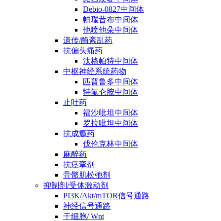
Debio-0827中间体
帕瑞昔布中间体
他喷他朵中间体
遗传/酶紊乱药
抗偏头痛药
汰格帕特中间体
中枢神经系统药物
匹普鲁多中间体
特氟仑胺中间体
止吐药
福沙吡坦中间体
罗拉吡坦中间体
抗成瘾药
伐伦克林中间体
麻醉药
抗痉挛剂
骨骼肌松弛剂
抑制剂/受体激动剂
PI3K/Akt/mTOR信号通路
神经信号通路
干细胞/ Wnt