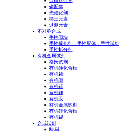
含磷化合物
磷配体
光催化剂
稀土元素
过渡元素
不对称合成
手性砌块
手性催化剂，手性配体，手性试剂
手性拆分剂
有机金属试剂
格氏试剂
有机砷化合物
有机铋
有机硼
有机锗
有机锂
有机汞
有机金属试剂
有机硅化合物
有机锡
合成试剂
酸,碱