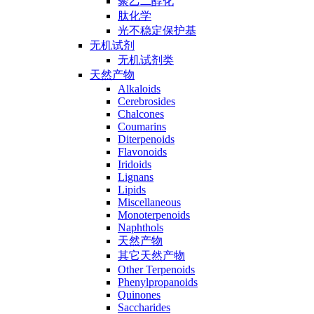
聚乙二醇化
肽化学
光不稳定保护基
无机试剂
无机试剂类
天然产物
Alkaloids
Cerebrosides
Chalcones
Coumarins
Diterpenoids
Flavonoids
Iridoids
Lignans
Lipids
Miscellaneous
Monoterpenoids
Naphthols
天然产物
其它天然产物
Other Terpenoids
Phenylpropanoids
Quinones
Saccharides