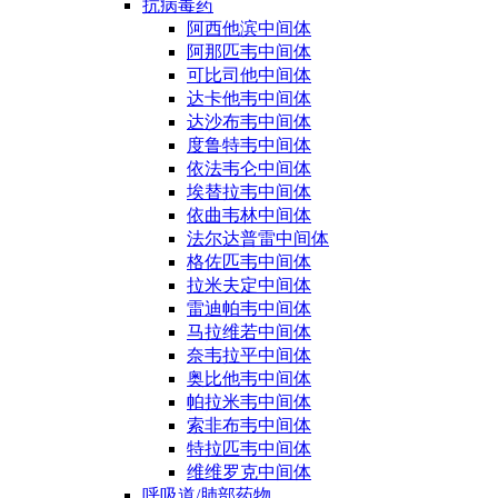
抗病毒药
阿西他滨中间体
阿那匹韦中间体
可比司他中间体
达卡他韦中间体
达沙布韦中间体
度鲁特韦中间体
依法韦仑中间体
埃替拉韦中间体
依曲韦林中间体
法尔达普雷中间体
格佐匹韦中间体
拉米夫定中间体
雷迪帕韦中间体
马拉维若中间体
奈韦拉平中间体
奥比他韦中间体
帕拉米韦中间体
索非布韦中间体
特拉匹韦中间体
维维罗克中间体
呼吸道/肺部药物