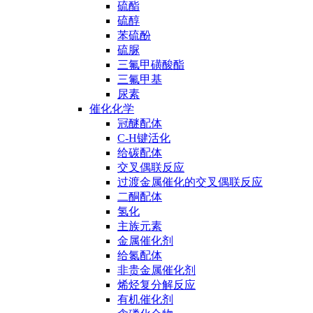
硫酯
硫醇
苯硫酚
硫脲
三氟甲磺酸酯
三氟甲基
尿素
催化化学
冠醚配体
C-H键活化
给碳配体
交叉偶联反应
过渡金属催化的交叉偶联反应
二酮配体
氢化
主族元素
金属催化剂
给氮配体
非贵金属催化剂
烯烃复分解反应
有机催化剂