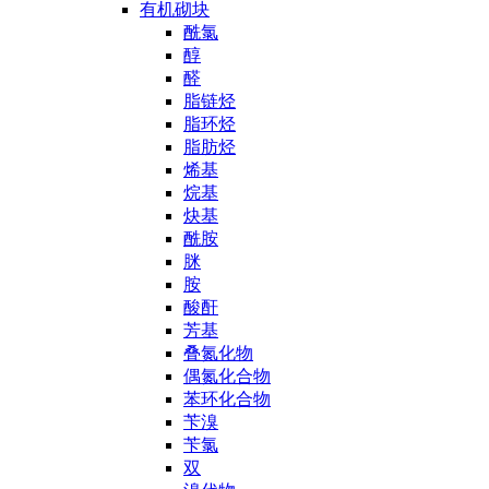
有机砌块
酰氯
醇
醛
脂链烃
脂环烃
脂肪烃
烯基
烷基
炔基
酰胺
脒
胺
酸酐
芳基
叠氮化物
偶氮化合物
苯环化合物
苄溴
苄氯
双