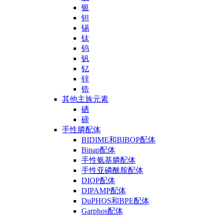
银
钽
锡
钛
钨
钒
钇
锌
锆
其他主族元素
硒
碲
手性膦配体
BIDIME和BIBOP配体
Binap配体
手性氨基膦配体
手性亚磷酰胺配体
DIOP配体
DIPAMP配体
DuPHOS和BPE配体
Garphos配体