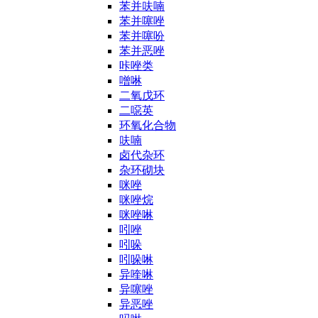
苯并呋喃
苯并噻唑
苯并噻吩
苯并恶唑
咔唑类
噌啉
二氧戊环
二噁英
环氧化合物
呋喃
卤代杂环
杂环砌块
咪唑
咪唑烷
咪唑啉
吲唑
吲哚
吲哚啉
异喹啉
异噻唑
异恶唑