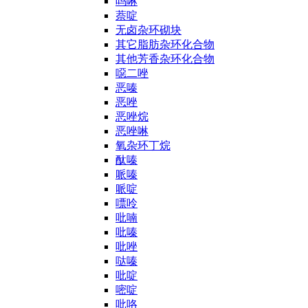
吗啉
萘啶
无卤杂环砌块
其它脂肪杂环化合物
其他芳香杂环化合物
噁二唑
恶嗪
恶唑
恶唑烷
恶唑啉
氧杂环丁烷
酞嗪
哌嗪
哌啶
嘌呤
吡喃
吡嗪
吡唑
哒嗪
吡啶
嘧啶
吡咯