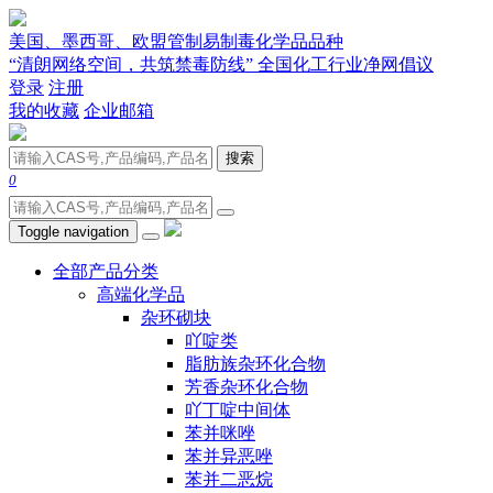
美国、墨西哥、欧盟管制易制毒化学品品种
“清朗网络空间，共筑禁毒防线” 全国化工行业净网倡议
登录
注册
我的收藏
企业邮箱
搜索
0
Toggle navigation
全部产品分类
高端化学品
杂环砌块
吖啶类
脂肪族杂环化合物
芳香杂环化合物
吖丁啶中间体
苯并咪唑
苯并异恶唑
苯并二恶烷