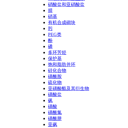
硝酸盐和亚硝酸盐
腈
硝基
有机合成砌块
肟
PEG类
酚
磷
多环芳烃
保护基
饱和脂肪并环
硅化合物
磺酰胺
硫化物
亚磺酸酯及其衍生物
磺酸盐
砜
磺酸
磺酰氯
磺酰肼
亚砜