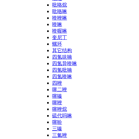
吡咯烷
吡咯啉
喹唑啉
喹啉
喹喔啉
奎尼丁
螺环
其它结构
四氢呋喃
四氢异喹啉
四氢吡喃
四氢喹啉
四唑
噻二唑
噻嗪
噻唑
噻唑烷
硫代吗啉
噻吩
三嗪
三氮唑