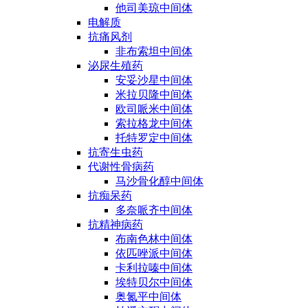
他司美琼中间体
电解质
抗痛风剂
非布索坦中间体
泌尿生殖药
安妥沙星中间体
米拉贝隆中间体
欧司哌米中间体
索拉格龙中间体
托特罗定中间体
抗寄生虫药
代谢性骨病药
马沙骨化醇中间体
抗痴呆药
多奈哌齐中间体
抗精神病药
布南色林中间体
依匹唑派中间体
卡利拉嗪中间体
埃特贝尔中间体
奥氮平中间体