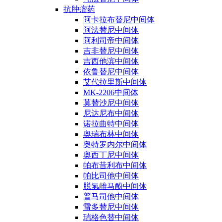
抗肿瘤药
阿卡拉布替尼中间体
阿法替尼中间体
阿利司帝中间体
吉非替尼中间体
吉西他滨中间体
依鲁替尼中间体
艾代拉里斯中间体
MK-2206中间体
莫替沙尼中间体
尼达尼布中间体
诺拉曲特中间体
奥瑞布林中间体
奥特罗内尔中间体
奥西丁尼中间体
帕布昔利布中间体
帕比司他中间体
脱氢雌马酚中间体
普马司他中间体
雷多替尼中间体
瑞格色替中间体