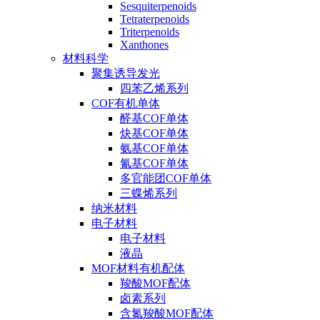
Sesquiterpenoids
Tetraterpenoids
Triterpenoids
Xanthones
材料科学
聚集诱导发光
四苯乙烯系列
COF有机单体
醛基COF单体
炔基COF单体
氨基COF单体
氰基COF单体
多官能团COF单体
三蝶烯系列
纳米材料
电子材料
电子材料
液晶
MOF材料有机配体
羧酸MOF配体
卤素系列
含氮羧酸MOF配体