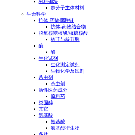
材料砌块
超分子主体材料
生命科学
抗体-药物偶联链
抗体-药物结合物
脱氧核糖核酸/核糖核酸
核苷与核苷酸
酶
酶
生化试剂
生化测定试剂
生物化学及试剂
杀虫剂
杀虫剂
活性医药成分
原料药
类固醇
其它
氨基酸
氨基酸
氨基酸衍生物
多肽