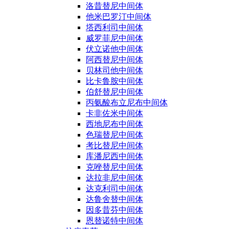
洛昔替尼中间体
他米巴罗汀中间体
塔西利司中间体
威罗菲尼中间体
伏立诺他中间体
阿西替尼中间体
贝林司他中间体
比卡鲁胺中间体
伯舒替尼中间体
丙氨酸布立尼布中间体
卡非佐米中间体
西地尼布中间体
色瑞替尼中间体
考比替尼中间体
库潘尼西中间体
克唑替尼中间体
达拉非尼中间体
达克利司中间体
达鲁舍替中间体
因多昔芬中间体
恩替诺特中间体