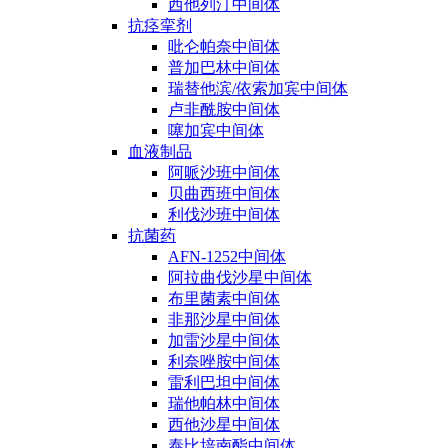
西他列汀中间体
抗痉挛剂
吡仑帕奈中间体
普加巴林中间体
瑞替他滨/依索加宾中间体
卢非酰胺中间体
噻加宾中间体
血液制品
阿哌沙班中间体
贝曲西班中间体
利伐沙班中间体
抗菌药
AFN-1252中间体
阿拉曲伐沙星中间体
布里菌素中间体
非那沙星中间体
加雷沙星中间体
利奈唑胺中间体
雷利巴坦中间体
瑞他帕林中间体
西他沙星中间体
泰比培南酯中间体