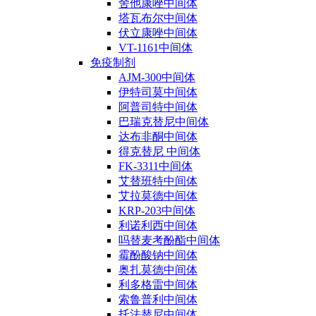
舍他康唑中间体
塔瓦布尔中间体
伏立康唑中间体
VT-1161中间体
免疫制剂
AJM-300中间体
伊特司莫中间体
阿普司特中间体
巴瑞克替尼中间体
达布非酮中间体
得克替尼 中间体
FK-3311中间体
艾替班特中间体
艾拉莫德中间体
KRP-203中间体
利诺利西中间体
吗替麦考酚酯中间体
霉酚酸钠中间体
奥扎莫德中间体
利多格雷中间体
索鲁普利中间体
托法替尼中间体