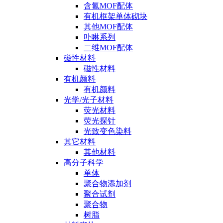
含氮MOF配体
有机框架单体砌块
其他MOF配体
卟啉系列
二维MOF配体
磁性材料
磁性材料
有机颜料
有机颜料
光学/光子材料
荧光材料
荧光探针
光致变色染料
其它材料
其他材料
高分子科学
单体
聚合物添加剂
聚合试剂
聚合物
树脂