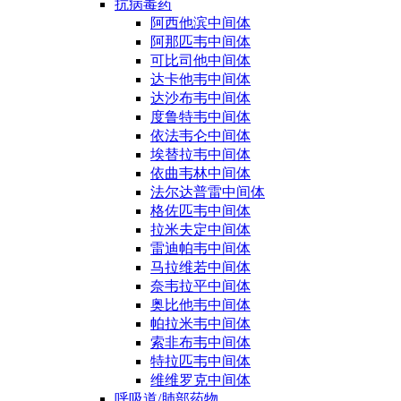
抗病毒药
阿西他滨中间体
阿那匹韦中间体
可比司他中间体
达卡他韦中间体
达沙布韦中间体
度鲁特韦中间体
依法韦仑中间体
埃替拉韦中间体
依曲韦林中间体
法尔达普雷中间体
格佐匹韦中间体
拉米夫定中间体
雷迪帕韦中间体
马拉维若中间体
奈韦拉平中间体
奥比他韦中间体
帕拉米韦中间体
索非布韦中间体
特拉匹韦中间体
维维罗克中间体
呼吸道/肺部药物