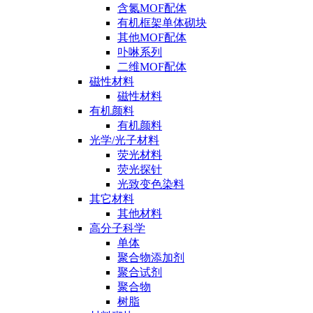
含氮MOF配体
有机框架单体砌块
其他MOF配体
卟啉系列
二维MOF配体
磁性材料
磁性材料
有机颜料
有机颜料
光学/光子材料
荧光材料
荧光探针
光致变色染料
其它材料
其他材料
高分子科学
单体
聚合物添加剂
聚合试剂
聚合物
树脂