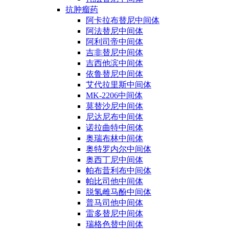
抗肿瘤药
阿卡拉布替尼中间体
阿法替尼中间体
阿利司帝中间体
吉非替尼中间体
吉西他滨中间体
依鲁替尼中间体
艾代拉里斯中间体
MK-2206中间体
莫替沙尼中间体
尼达尼布中间体
诺拉曲特中间体
奥瑞布林中间体
奥特罗内尔中间体
奥西丁尼中间体
帕布昔利布中间体
帕比司他中间体
脱氢雌马酚中间体
普马司他中间体
雷多替尼中间体
瑞格色替中间体