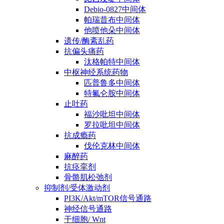
Debio-0827中间体
帕瑞昔布中间体
他喷他朵中间体
遗传/酶紊乱药
抗偏头痛药
汰格帕特中间体
中枢神经系统药物
匹普鲁多中间体
特氟仑胺中间体
止吐药
福沙吡坦中间体
罗拉吡坦中间体
抗成瘾药
伐伦克林中间体
麻醉药
抗痉挛剂
骨骼肌松弛剂
抑制剂/受体激动剂
PI3K/Akt/mTOR信号通路
神经信号通路
干细胞/ Wnt