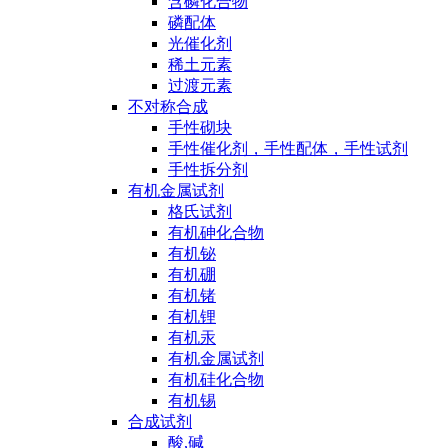
含磷化合物
磷配体
光催化剂
稀土元素
过渡元素
不对称合成
手性砌块
手性催化剂，手性配体，手性试剂
手性拆分剂
有机金属试剂
格氏试剂
有机砷化合物
有机铋
有机硼
有机锗
有机锂
有机汞
有机金属试剂
有机硅化合物
有机锡
合成试剂
酸,碱