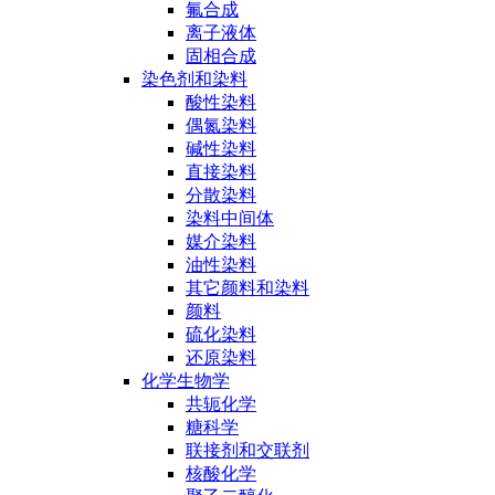
氟合成
离子液体
固相合成
染色剂和染料
酸性染料
偶氮染料
碱性染料
直接染料
分散染料
染料中间体
媒介染料
油性染料
其它颜料和染料
颜料
硫化染料
还原染料
化学生物学
共轭化学
糖科学
联接剂和交联剂
核酸化学