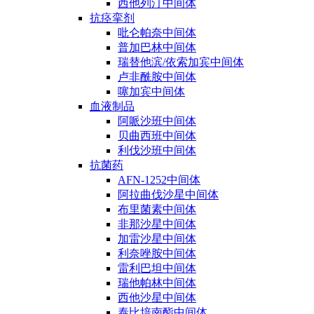
西他列汀中间体
抗痉挛剂
吡仑帕奈中间体
普加巴林中间体
瑞替他滨/依索加宾中间体
卢非酰胺中间体
噻加宾中间体
血液制品
阿哌沙班中间体
贝曲西班中间体
利伐沙班中间体
抗菌药
AFN-1252中间体
阿拉曲伐沙星中间体
布里菌素中间体
非那沙星中间体
加雷沙星中间体
利奈唑胺中间体
雷利巴坦中间体
瑞他帕林中间体
西他沙星中间体
泰比培南酯中间体