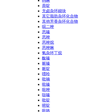
吗啉
萘啶
无卤杂环砌块
其它脂肪杂环化合物
其他芳香杂环化合物
噁二唑
恶嗪
恶唑
恶唑烷
恶唑啉
氧杂环丁烷
酞嗪
哌嗪
哌啶
嘌呤
吡喃
吡嗪
吡唑
哒嗪
吡啶
嘧啶
吡咯