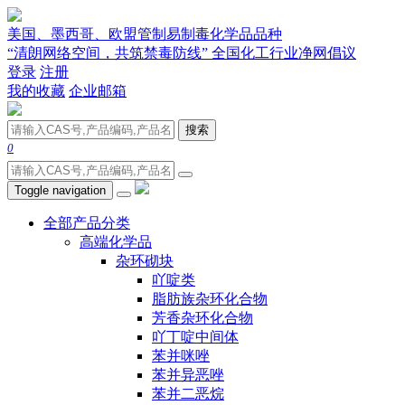
美国、墨西哥、欧盟管制易制毒化学品品种
“清朗网络空间，共筑禁毒防线” 全国化工行业净网倡议
登录
注册
我的收藏
企业邮箱
搜索
0
Toggle navigation
全部产品分类
高端化学品
杂环砌块
吖啶类
脂肪族杂环化合物
芳香杂环化合物
吖丁啶中间体
苯并咪唑
苯并异恶唑
苯并二恶烷