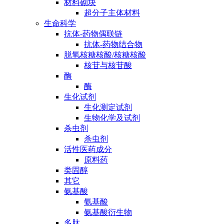
材料砌块
超分子主体材料
生命科学
抗体-药物偶联链
抗体-药物结合物
脱氧核糖核酸/核糖核酸
核苷与核苷酸
酶
酶
生化试剂
生化测定试剂
生物化学及试剂
杀虫剂
杀虫剂
活性医药成分
原料药
类固醇
其它
氨基酸
氨基酸
氨基酸衍生物
多肽