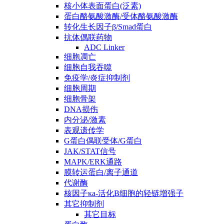
核小体表面蛋白(泛素)
蛋白酪氨酸激酶/受体酪氨酸激酶
转化生长因子β/Smad蛋白
抗体偶联药物
ADC Linker
细胞凋亡
细胞自我吞噬
免疫学/炎症抑制剂
细胞周期
细胞骨架
DNA损伤
内分泌/激素
表观遗传学
G蛋白偶联受体/G蛋白
JAK/STAT信号
MAPK/ERK通路
膜转运蛋白/离子通道
代谢酶
核因子κa-活化B细胞的轻链增强子
其它抑制剂
其它目标