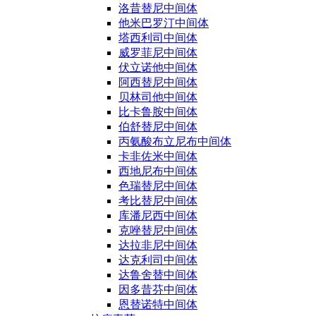
洛昔替尼中间体
他米巴罗汀中间体
塔西利司中间体
威罗菲尼中间体
伏立诺他中间体
阿西替尼中间体
贝林司他中间体
比卡鲁胺中间体
伯舒替尼中间体
丙氨酸布立尼布中间体
卡非佐米中间体
西地尼布中间体
色瑞替尼中间体
考比替尼中间体
库潘尼西中间体
克唑替尼中间体
达拉非尼中间体
达克利司中间体
达鲁舍替中间体
因多昔芬中间体
恩替诺特中间体