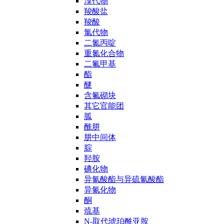
溴代物
羧酸盐
羧酸
氯代物
二氮丙啶
重氮化合物
二氟甲基
酯
醚
含氟砌块
其它官能团
胍
酰肼
肼中间体
腙
羟胺
碘化物
异氰酸酯与异硫氰酸酯
异氰化物
酮
巯基
N-取代琥珀酰亚胺