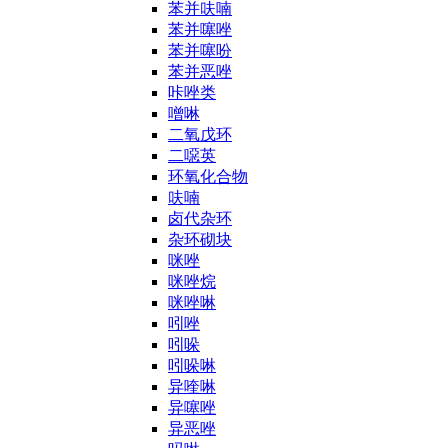
苯并呋喃
苯并噻唑
苯并噻吩
苯并恶唑
咔唑类
噌啉
二氧戊环
二噁英
环氧化合物
呋喃
卤代杂环
杂环砌块
咪唑
咪唑烷
咪唑啉
吲唑
吲哚
吲哚啉
异喹啉
异噻唑
异恶唑