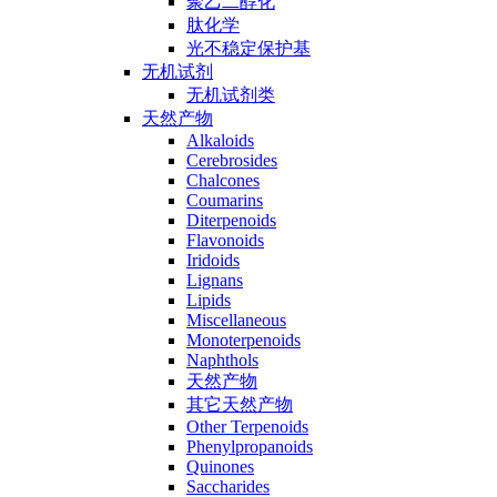
聚乙二醇化
肽化学
光不稳定保护基
无机试剂
无机试剂类
天然产物
Alkaloids
Cerebrosides
Chalcones
Coumarins
Diterpenoids
Flavonoids
Iridoids
Lignans
Lipids
Miscellaneous
Monoterpenoids
Naphthols
天然产物
其它天然产物
Other Terpenoids
Phenylpropanoids
Quinones
Saccharides