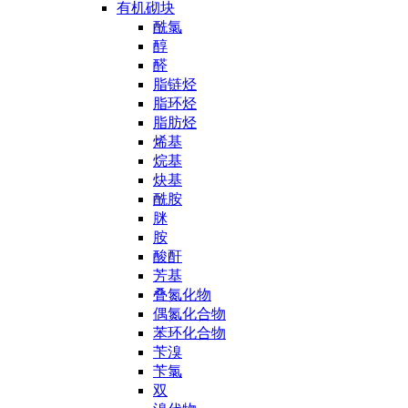
有机砌块
酰氯
醇
醛
脂链烃
脂环烃
脂肪烃
烯基
烷基
炔基
酰胺
脒
胺
酸酐
芳基
叠氮化物
偶氮化合物
苯环化合物
苄溴
苄氯
双