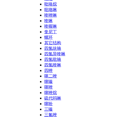
吡咯烷
吡咯啉
喹唑啉
喹啉
喹喔啉
奎尼丁
螺环
其它结构
四氢呋喃
四氢异喹啉
四氢吡喃
四氢喹啉
四唑
噻二唑
噻嗪
噻唑
噻唑烷
硫代吗啉
噻吩
三嗪
三氮唑