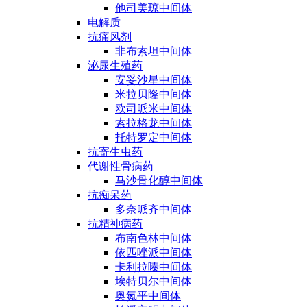
他司美琼中间体
电解质
抗痛风剂
非布索坦中间体
泌尿生殖药
安妥沙星中间体
米拉贝隆中间体
欧司哌米中间体
索拉格龙中间体
托特罗定中间体
抗寄生虫药
代谢性骨病药
马沙骨化醇中间体
抗痴呆药
多奈哌齐中间体
抗精神病药
布南色林中间体
依匹唑派中间体
卡利拉嗪中间体
埃特贝尔中间体
奥氮平中间体