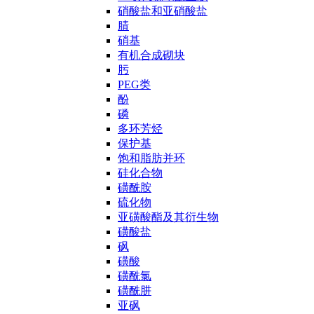
硝酸盐和亚硝酸盐
腈
硝基
有机合成砌块
肟
PEG类
酚
磷
多环芳烃
保护基
饱和脂肪并环
硅化合物
磺酰胺
硫化物
亚磺酸酯及其衍生物
磺酸盐
砜
磺酸
磺酰氯
磺酰肼
亚砜