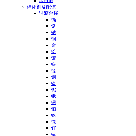
蛋白酶
催化剂及配体
过渡金属
镉
铬
钴
铜
金
铪
铱
铁
锰
钼
镍
铌
锇
钯
铂
铼
铑
钌
钪