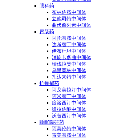
眼科药
布林佐胺中间体
立他司特中间体
曲伏前列素中间体
胃肠药
阿托替胺中间体
达考替丁中间体
伊布杜坦中间体
消旋卡多曲中间体
瑞伐拉赞中间体
乌里莫林中间体
扎达来特中间体
抗抑郁药
阿戈美拉汀中间体
阿米替丁中间体
度洛西汀中间体
维拉佐酮中间体
沃替西汀中间体
睡眠障碍药
阿莫伦特中间体
雷美替胺中间体