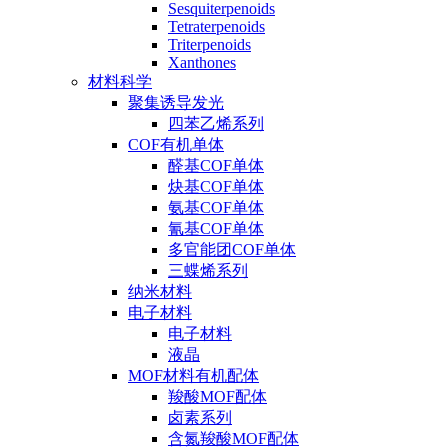
Sesquiterpenoids
Tetraterpenoids
Triterpenoids
Xanthones
材料科学
聚集诱导发光
四苯乙烯系列
COF有机单体
醛基COF单体
炔基COF单体
氨基COF单体
氰基COF单体
多官能团COF单体
三蝶烯系列
纳米材料
电子材料
电子材料
液晶
MOF材料有机配体
羧酸MOF配体
卤素系列
含氮羧酸MOF配体