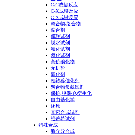
C-C成键反应
C-X成键反应
C-X成键反应
螯合物/络合物
缩合剂
偶联试剂
脱水试剂
氟化试剂
卤化试剂
高价碘化物
无机盐
氧化剂
相转移催化剂
聚合物负载试剂
保护,脱保护,衍生化
自由基化学
还原
其它合成试剂
维蒂希试剂
特殊合成
酶介导合成