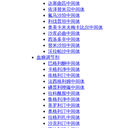
达塞曲匹中间体
依泽替米贝中间体
氟马沙坦中间体
利伐普坦中间体
奥美卡米夫梅卡比尔中间体
沙库必曲中间体
西洛多辛中间体
替米沙坦中间体
沃拉帕沙中间体
血糖调节剂
巴格列酮中间体
卡格列净中间体
依格列汀中间体
法西格利姆中间体
碘普利唑嗪中间体
拉科酰胺中间体
鲁格列净中间体
美罗利汀中间体
奥格列汀中间体
拉格列扎中间体
沙克列汀中间体