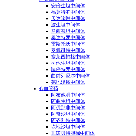
安倍生坦中间体
福莫特罗中间体
贝达喹啉中间体
波生坦中间体
马西替坦中间体
奥达特罗中间体
雷斯托沃中间体
罗氟司特中间体
塞莱西帕格中间体
司他生坦中间体
喘停特罗中间体
曲前列尼尔中间体
芜地溴铵中间体
心血管药
阿布他明中间体
阿曲生坦中间体
阿伐那非中间体
阿奇沙坦中间体
阿齐利特中间体
坎地沙坦中间体
非诺贝特胆碱中间体