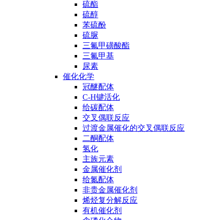
硫酯
硫醇
苯硫酚
硫脲
三氟甲磺酸酯
三氟甲基
尿素
催化化学
冠醚配体
C-H键活化
给碳配体
交叉偶联反应
过渡金属催化的交叉偶联反应
二酮配体
氢化
主族元素
金属催化剂
给氮配体
非贵金属催化剂
烯烃复分解反应
有机催化剂