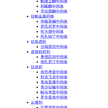
帕潘立酮中间体
利哌酮中间体
齐拉西酮中间体
抗帕金森药物
伊曲茶碱中间体
罗匹尼罗中间体
托卡朋中间体
托扎纳丁中间体
抗焦虑药
沙瑞度坦中间体
皮肤科药剂
奥维匹坦中间体
他扎罗汀中间体
抗炎药
依托考昔中间体
利克飞龙中间体
美洛昔康中间体
美沙拉嗪中间体
帕马考昔中间体
罗非昔布中间体
止痛剂
比西发啶中间体