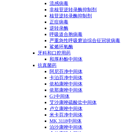
流感病毒
非核苷逆转录酶抑制剂
核苷逆转录酶抑制剂
正痘病毒
逆转录酶
呼吸道合胞病毒
严重急性呼吸窘迫综合征冠状病毒
鲨烯环氧酶
牙科和口腔用药
和厚朴酚中间体
抗真菌药
阿尼芬净中间体
卡泊芬净中间体
依柏康唑中间体
依那康唑中间体
G1中间体
艾沙康唑硫酸盐中间体
卢立康唑中间体
米卡芬净中间体
MK 3118中间体
泊沙康唑中间体