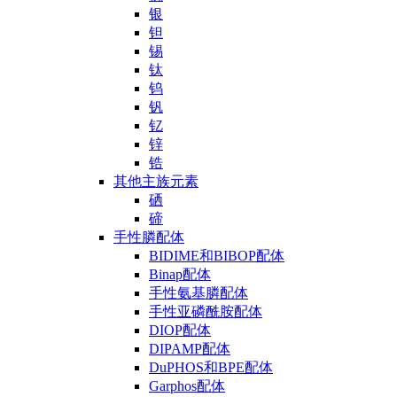
银
钽
锡
钛
钨
钒
钇
锌
锆
其他主族元素
硒
碲
手性膦配体
BIDIME和BIBOP配体
Binap配体
手性氨基膦配体
手性亚磷酰胺配体
DIOP配体
DIPAMP配体
DuPHOS和BPE配体
Garphos配体