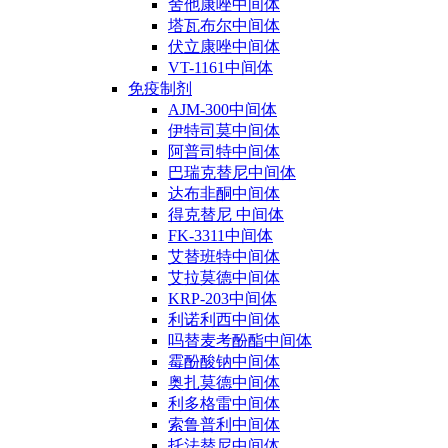
舍他康唑中间体
塔瓦布尔中间体
伏立康唑中间体
VT-1161中间体
免疫制剂
AJM-300中间体
伊特司莫中间体
阿普司特中间体
巴瑞克替尼中间体
达布非酮中间体
得克替尼 中间体
FK-3311中间体
艾替班特中间体
艾拉莫德中间体
KRP-203中间体
利诺利西中间体
吗替麦考酚酯中间体
霉酚酸钠中间体
奥扎莫德中间体
利多格雷中间体
索鲁普利中间体
托法替尼中间体