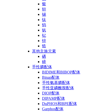
银
钽
锡
钛
钨
钒
钇
锌
锆
其他主族元素
硒
碲
手性膦配体
BIDIME和BIBOP配体
Binap配体
手性氨基膦配体
手性亚磷酰胺配体
DIOP配体
DIPAMP配体
DuPHOS和BPE配体
Garphos配体