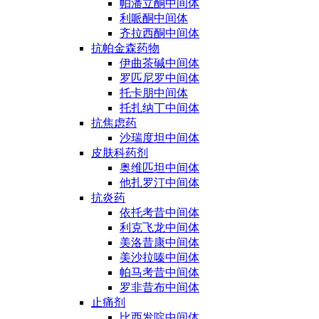
帕潘立酮中间体
利哌酮中间体
齐拉西酮中间体
抗帕金森药物
伊曲茶碱中间体
罗匹尼罗中间体
托卡朋中间体
托扎纳丁中间体
抗焦虑药
沙瑞度坦中间体
皮肤科药剂
奥维匹坦中间体
他扎罗汀中间体
抗炎药
依托考昔中间体
利克飞龙中间体
美洛昔康中间体
美沙拉嗪中间体
帕马考昔中间体
罗非昔布中间体
止痛剂
比西发啶中间体