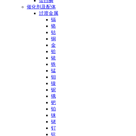
蛋白酶
催化剂及配体
过渡金属
镉
铬
钴
铜
金
铪
铱
铁
锰
钼
镍
铌
锇
钯
铂
铼
铑
钌
钪