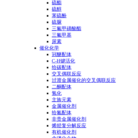
硫酯
硫醇
苯硫酚
硫脲
三氟甲磺酸酯
三氟甲基
尿素
催化化学
冠醚配体
C-H键活化
给碳配体
交叉偶联反应
过渡金属催化的交叉偶联反应
二酮配体
氢化
主族元素
金属催化剂
给氮配体
非贵金属催化剂
烯烃复分解反应
有机催化剂