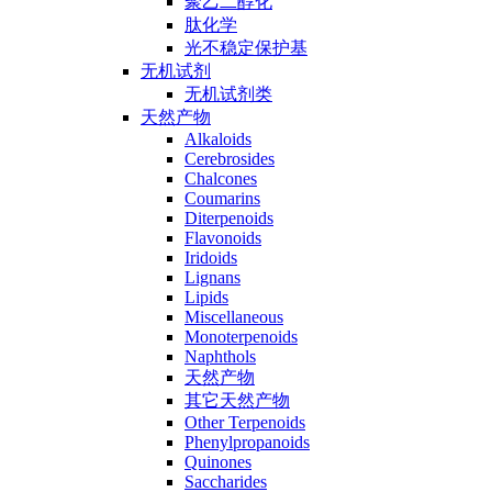
聚乙二醇化
肽化学
光不稳定保护基
无机试剂
无机试剂类
天然产物
Alkaloids
Cerebrosides
Chalcones
Coumarins
Diterpenoids
Flavonoids
Iridoids
Lignans
Lipids
Miscellaneous
Monoterpenoids
Naphthols
天然产物
其它天然产物
Other Terpenoids
Phenylpropanoids
Quinones
Saccharides