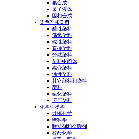
氟合成
离子液体
固相合成
染色剂和染料
酸性染料
偶氮染料
碱性染料
直接染料
分散染料
染料中间体
媒介染料
油性染料
其它颜料和染料
颜料
硫化染料
还原染料
化学生物学
共轭化学
糖科学
联接剂和交联剂
核酸化学