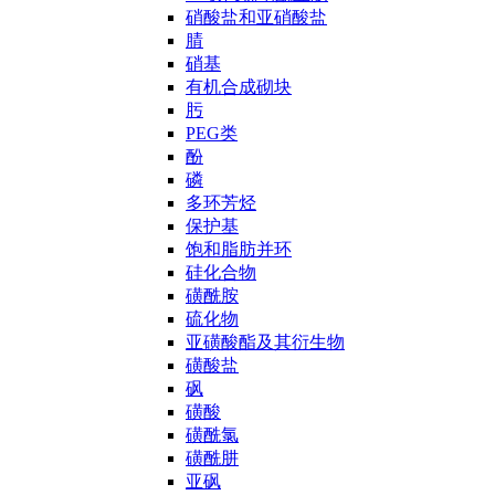
硝酸盐和亚硝酸盐
腈
硝基
有机合成砌块
肟
PEG类
酚
磷
多环芳烃
保护基
饱和脂肪并环
硅化合物
磺酰胺
硫化物
亚磺酸酯及其衍生物
磺酸盐
砜
磺酸
磺酰氯
磺酰肼
亚砜