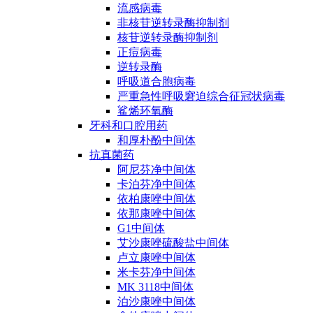
流感病毒
非核苷逆转录酶抑制剂
核苷逆转录酶抑制剂
正痘病毒
逆转录酶
呼吸道合胞病毒
严重急性呼吸窘迫综合征冠状病毒
鲨烯环氧酶
牙科和口腔用药
和厚朴酚中间体
抗真菌药
阿尼芬净中间体
卡泊芬净中间体
依柏康唑中间体
依那康唑中间体
G1中间体
艾沙康唑硫酸盐中间体
卢立康唑中间体
米卡芬净中间体
MK 3118中间体
泊沙康唑中间体