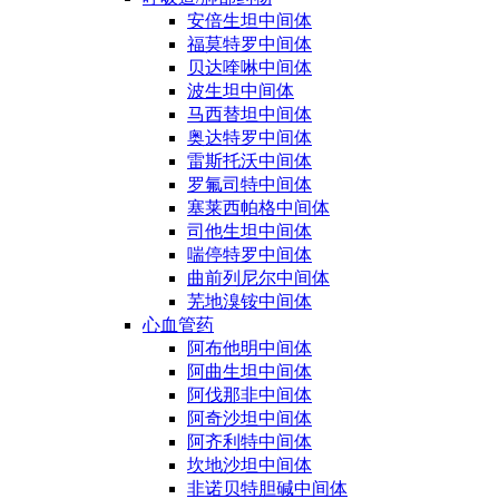
安倍生坦中间体
福莫特罗中间体
贝达喹啉中间体
波生坦中间体
马西替坦中间体
奥达特罗中间体
雷斯托沃中间体
罗氟司特中间体
塞莱西帕格中间体
司他生坦中间体
喘停特罗中间体
曲前列尼尔中间体
芜地溴铵中间体
心血管药
阿布他明中间体
阿曲生坦中间体
阿伐那非中间体
阿奇沙坦中间体
阿齐利特中间体
坎地沙坦中间体
非诺贝特胆碱中间体