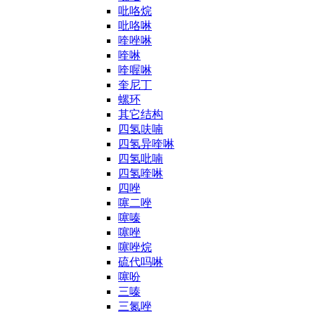
吡咯烷
吡咯啉
喹唑啉
喹啉
喹喔啉
奎尼丁
螺环
其它结构
四氢呋喃
四氢异喹啉
四氢吡喃
四氢喹啉
四唑
噻二唑
噻嗪
噻唑
噻唑烷
硫代吗啉
噻吩
三嗪
三氮唑