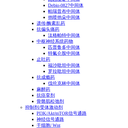
Debio-0827中间体
帕瑞昔布中间体
他喷他朵中间体
遗传/酶紊乱药
抗偏头痛药
汰格帕特中间体
中枢神经系统药物
匹普鲁多中间体
特氟仑胺中间体
止吐药
福沙吡坦中间体
罗拉吡坦中间体
抗成瘾药
伐伦克林中间体
麻醉药
抗痉挛剂
骨骼肌松弛剂
抑制剂/受体激动剂
PI3K/Akt/mTOR信号通路
神经信号通路
干细胞/ Wnt