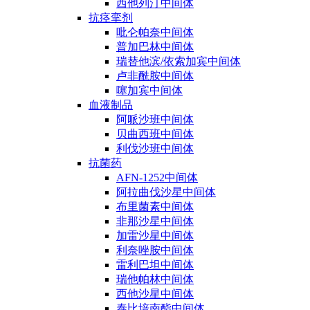
西他列汀中间体
抗痉挛剂
吡仑帕奈中间体
普加巴林中间体
瑞替他滨/依索加宾中间体
卢非酰胺中间体
噻加宾中间体
血液制品
阿哌沙班中间体
贝曲西班中间体
利伐沙班中间体
抗菌药
AFN-1252中间体
阿拉曲伐沙星中间体
布里菌素中间体
非那沙星中间体
加雷沙星中间体
利奈唑胺中间体
雷利巴坦中间体
瑞他帕林中间体
西他沙星中间体
泰比培南酯中间体