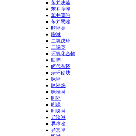
苯并呋喃
苯并噻唑
苯并噻吩
苯并恶唑
咔唑类
噌啉
二氧戊环
二噁英
环氧化合物
呋喃
卤代杂环
杂环砌块
咪唑
咪唑烷
咪唑啉
吲唑
吲哚
吲哚啉
异喹啉
异噻唑
异恶唑