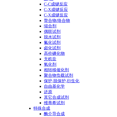
C-C成键反应
C-X成键反应
C-X成键反应
螯合物/络合物
缩合剂
偶联试剂
脱水试剂
氟化试剂
卤化试剂
高价碘化物
无机盐
氧化剂
相转移催化剂
聚合物负载试剂
保护,脱保护,衍生化
自由基化学
还原
其它合成试剂
维蒂希试剂
特殊合成
酶介导合成