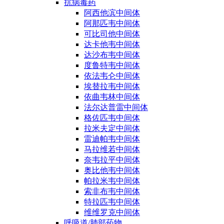
抗病毒药
阿西他滨中间体
阿那匹韦中间体
可比司他中间体
达卡他韦中间体
达沙布韦中间体
度鲁特韦中间体
依法韦仑中间体
埃替拉韦中间体
依曲韦林中间体
法尔达普雷中间体
格佐匹韦中间体
拉米夫定中间体
雷迪帕韦中间体
马拉维若中间体
奈韦拉平中间体
奥比他韦中间体
帕拉米韦中间体
索非布韦中间体
特拉匹韦中间体
维维罗克中间体
呼吸道/肺部药物