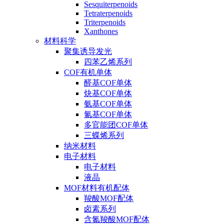
Sesquiterpenoids
Tetraterpenoids
Triterpenoids
Xanthones
材料科学
聚集诱导发光
四苯乙烯系列
COF有机单体
醛基COF单体
炔基COF单体
氨基COF单体
氰基COF单体
多官能团COF单体
三蝶烯系列
纳米材料
电子材料
电子材料
液晶
MOF材料有机配体
羧酸MOF配体
卤素系列
含氮羧酸MOF配体