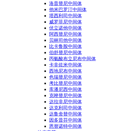
洛昔替尼中间体
他米巴罗汀中间体
塔西利司中间体
威罗菲尼中间体
伏立诺他中间体
阿西替尼中间体
贝林司他中间体
比卡鲁胺中间体
伯舒替尼中间体
丙氨酸布立尼布中间体
卡非佐米中间体
西地尼布中间体
色瑞替尼中间体
考比替尼中间体
库潘尼西中间体
克唑替尼中间体
达拉非尼中间体
达克利司中间体
达鲁舍替中间体
因多昔芬中间体
恩替诺特中间体