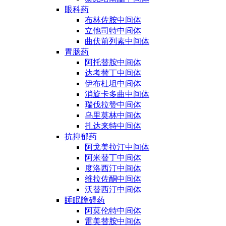
眼科药
布林佐胺中间体
立他司特中间体
曲伏前列素中间体
胃肠药
阿托替胺中间体
达考替丁中间体
伊布杜坦中间体
消旋卡多曲中间体
瑞伐拉赞中间体
乌里莫林中间体
扎达来特中间体
抗抑郁药
阿戈美拉汀中间体
阿米替丁中间体
度洛西汀中间体
维拉佐酮中间体
沃替西汀中间体
睡眠障碍药
阿莫伦特中间体
雷美替胺中间体