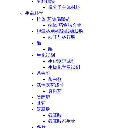
材料砌块
超分子主体材料
生命科学
抗体-药物偶联链
抗体-药物结合物
脱氧核糖核酸/核糖核酸
核苷与核苷酸
酶
酶
生化试剂
生化测定试剂
生物化学及试剂
杀虫剂
杀虫剂
活性医药成分
原料药
类固醇
其它
氨基酸
氨基酸
氨基酸衍生物
多肽