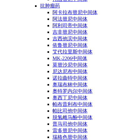
抗肿瘤药
阿卡拉布替尼中间体
阿法替尼中间体
阿利司帝中间体
吉非替尼中间体
吉西他滨中间体
依鲁替尼中间体
艾代拉里斯中间体
MK-2206中间体
莫替沙尼中间体
尼达尼布中间体
诺拉曲特中间体
奥瑞布林中间体
奥特罗内尔中间体
奥西丁尼中间体
帕布昔利布中间体
帕比司他中间体
脱氢雌马酚中间体
普马司他中间体
雷多替尼中间体
瑞格色替中间体