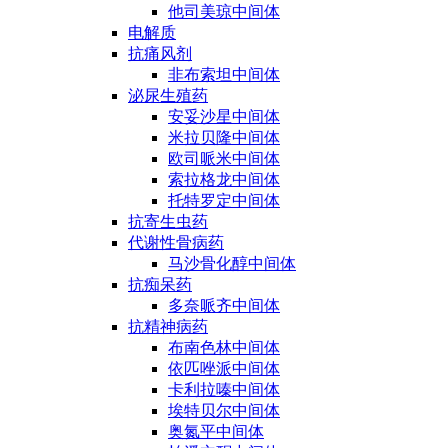
他司美琼中间体
电解质
抗痛风剂
非布索坦中间体
泌尿生殖药
安妥沙星中间体
米拉贝隆中间体
欧司哌米中间体
索拉格龙中间体
托特罗定中间体
抗寄生虫药
代谢性骨病药
马沙骨化醇中间体
抗痴呆药
多奈哌齐中间体
抗精神病药
布南色林中间体
依匹唑派中间体
卡利拉嗪中间体
埃特贝尔中间体
奥氮平中间体