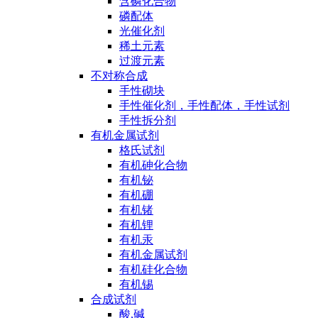
含磷化合物
磷配体
光催化剂
稀土元素
过渡元素
不对称合成
手性砌块
手性催化剂，手性配体，手性试剂
手性拆分剂
有机金属试剂
格氏试剂
有机砷化合物
有机铋
有机硼
有机锗
有机锂
有机汞
有机金属试剂
有机硅化合物
有机锡
合成试剂
酸,碱