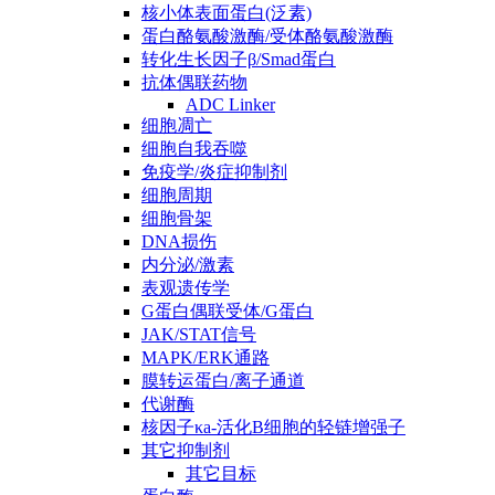
核小体表面蛋白(泛素)
蛋白酪氨酸激酶/受体酪氨酸激酶
转化生长因子β/Smad蛋白
抗体偶联药物
ADC Linker
细胞凋亡
细胞自我吞噬
免疫学/炎症抑制剂
细胞周期
细胞骨架
DNA损伤
内分泌/激素
表观遗传学
G蛋白偶联受体/G蛋白
JAK/STAT信号
MAPK/ERK通路
膜转运蛋白/离子通道
代谢酶
核因子κa-活化B细胞的轻链增强子
其它抑制剂
其它目标