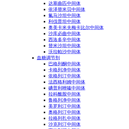
达塞曲匹中间体
依泽替米贝中间体
氟马沙坦中间体
利伐普坦中间体
奥美卡米夫梅卡比尔中间体
沙库必曲中间体
西洛多辛中间体
替米沙坦中间体
沃拉帕沙中间体
血糖调节剂
巴格列酮中间体
卡格列净中间体
依格列汀中间体
法西格利姆中间体
碘普利唑嗪中间体
拉科酰胺中间体
鲁格列净中间体
美罗利汀中间体
奥格列汀中间体
拉格列扎中间体
沙克列汀中间体