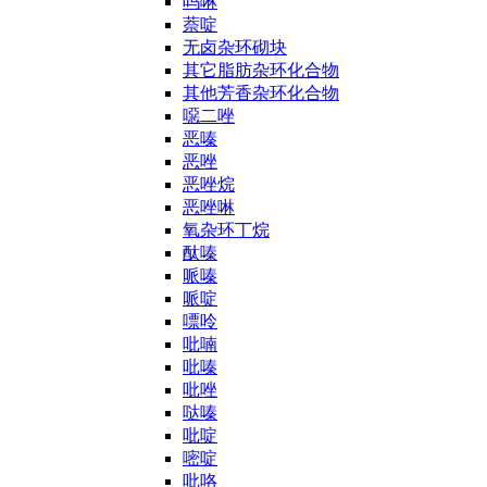
吗啉
萘啶
无卤杂环砌块
其它脂肪杂环化合物
其他芳香杂环化合物
噁二唑
恶嗪
恶唑
恶唑烷
恶唑啉
氧杂环丁烷
酞嗪
哌嗪
哌啶
嘌呤
吡喃
吡嗪
吡唑
哒嗪
吡啶
嘧啶
吡咯