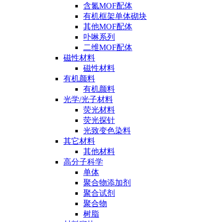
含氮MOF配体
有机框架单体砌块
其他MOF配体
卟啉系列
二维MOF配体
磁性材料
磁性材料
有机颜料
有机颜料
光学/光子材料
荧光材料
荧光探针
光致变色染料
其它材料
其他材料
高分子科学
单体
聚合物添加剂
聚合试剂
聚合物
树脂