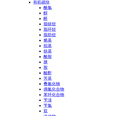
有机砌块
酰氯
醇
醛
脂链烃
脂环烃
脂肪烃
烯基
烷基
炔基
酰胺
脒
胺
酸酐
芳基
叠氮化物
偶氮化合物
苯环化合物
苄溴
苄氯
双