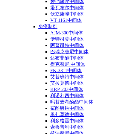
舍他康唑中间体
塔瓦布尔中间体
伏立康唑中间体
VT-1161中间体
免疫制剂
AJM-300中间体
伊特司莫中间体
阿普司特中间体
巴瑞克替尼中间体
达布非酮中间体
得克替尼 中间体
FK-3311中间体
艾替班特中间体
艾拉莫德中间体
KRP-203中间体
利诺利西中间体
吗替麦考酚酯中间体
霉酚酸钠中间体
奥扎莫德中间体
利多格雷中间体
索鲁普利中间体
托法替尼中间体