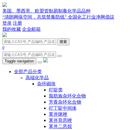
美国、墨西哥、欧盟管制易制毒化学品品种
“清朗网络空间，共筑禁毒防线” 全国化工行业净网倡议
登录
注册
我的收藏
企业邮箱
搜索
0
Toggle navigation
全部产品分类
高端化学品
杂环砌块
吖啶类
脂肪族杂环化合物
芳香杂环化合物
吖丁啶中间体
苯并咪唑
苯并异恶唑
苯并二恶烷