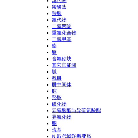
溴代物
羧酸盐
羧酸
氯代物
二氮丙啶
重氮化合物
二氟甲基
酯
醚
含氟砌块
其它官能团
胍
酰肼
肼中间体
腙
羟胺
碘化物
异氰酸酯与异硫氰酸酯
异氰化物
酮
巯基
N-取代琥珀酰亚胺