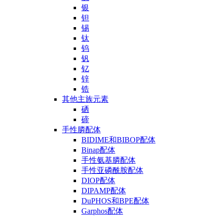
银
钽
锡
钛
钨
钒
钇
锌
锆
其他主族元素
硒
碲
手性膦配体
BIDIME和BIBOP配体
Binap配体
手性氨基膦配体
手性亚磷酰胺配体
DIOP配体
DIPAMP配体
DuPHOS和BPE配体
Garphos配体