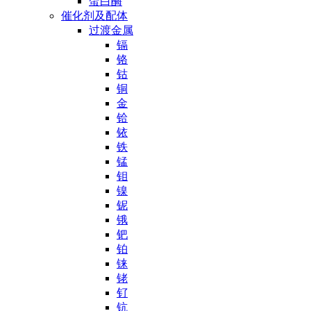
蛋白酶
催化剂及配体
过渡金属
镉
铬
钴
铜
金
铪
铱
铁
锰
钼
镍
铌
锇
钯
铂
铼
铑
钌
钪