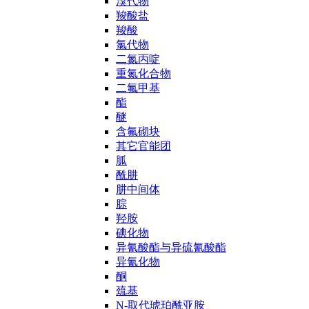
溴代物
羧酸盐
羧酸
氯代物
二氮丙啶
重氮化合物
二氟甲基
酯
醚
含氟砌块
其它官能团
胍
酰肼
肼中间体
腙
羟胺
碘化物
异氰酸酯与异硫氰酸酯
异氰化物
酮
巯基
N-取代琥珀酰亚胺