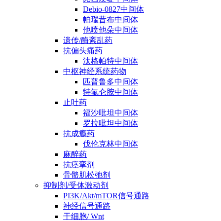
Debio-0827中间体
帕瑞昔布中间体
他喷他朵中间体
遗传/酶紊乱药
抗偏头痛药
汰格帕特中间体
中枢神经系统药物
匹普鲁多中间体
特氟仑胺中间体
止吐药
福沙吡坦中间体
罗拉吡坦中间体
抗成瘾药
伐伦克林中间体
麻醉药
抗痉挛剂
骨骼肌松弛剂
抑制剂/受体激动剂
PI3K/Akt/mTOR信号通路
神经信号通路
干细胞/ Wnt