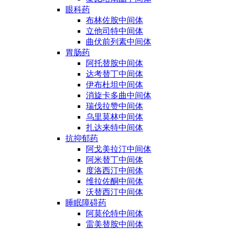
眼科药
布林佐胺中间体
立他司特中间体
曲伏前列素中间体
胃肠药
阿托替胺中间体
达考替丁中间体
伊布杜坦中间体
消旋卡多曲中间体
瑞伐拉赞中间体
乌里莫林中间体
扎达来特中间体
抗抑郁药
阿戈美拉汀中间体
阿米替丁中间体
度洛西汀中间体
维拉佐酮中间体
沃替西汀中间体
睡眠障碍药
阿莫伦特中间体
雷美替胺中间体