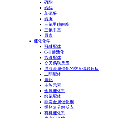
硫酯
硫醇
苯硫酚
硫脲
三氟甲磺酸酯
三氟甲基
尿素
催化化学
冠醚配体
C-H键活化
给碳配体
交叉偶联反应
过渡金属催化的交叉偶联反应
二酮配体
氢化
主族元素
金属催化剂
给氮配体
非贵金属催化剂
烯烃复分解反应
有机催化剂