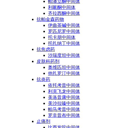
帕潘立酮中间体
利哌酮中间体
齐拉西酮中间体
抗帕金森药物
伊曲茶碱中间体
罗匹尼罗中间体
托卡朋中间体
托扎纳丁中间体
抗焦虑药
沙瑞度坦中间体
皮肤科药剂
奥维匹坦中间体
他扎罗汀中间体
抗炎药
依托考昔中间体
利克飞龙中间体
美洛昔康中间体
美沙拉嗪中间体
帕马考昔中间体
罗非昔布中间体
止痛剂
比西发啶中间体