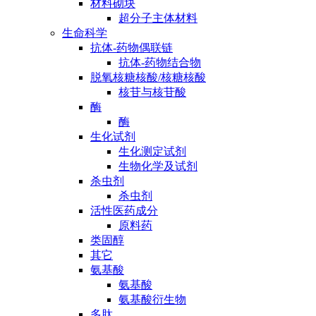
材料砌块
超分子主体材料
生命科学
抗体-药物偶联链
抗体-药物结合物
脱氧核糖核酸/核糖核酸
核苷与核苷酸
酶
酶
生化试剂
生化测定试剂
生物化学及试剂
杀虫剂
杀虫剂
活性医药成分
原料药
类固醇
其它
氨基酸
氨基酸
氨基酸衍生物
多肽