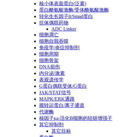
核小体表面蛋白(泛素)
蛋白酪氨酸激酶/受体酪氨酸激酶
转化生长因子β/Smad蛋白
抗体偶联药物
ADC Linker
细胞凋亡
细胞自我吞噬
免疫学/炎症抑制剂
细胞周期
细胞骨架
DNA损伤
内分泌/激素
表观遗传学
G蛋白偶联受体/G蛋白
JAK/STAT信号
MAPK/ERK通路
膜转运蛋白/离子通道
代谢酶
核因子κa-活化B细胞的轻链增强子
其它抑制剂
其它目标