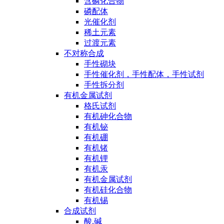
含磷化合物
磷配体
光催化剂
稀土元素
过渡元素
不对称合成
手性砌块
手性催化剂，手性配体，手性试剂
手性拆分剂
有机金属试剂
格氏试剂
有机砷化合物
有机铋
有机硼
有机锗
有机锂
有机汞
有机金属试剂
有机硅化合物
有机锡
合成试剂
酸,碱