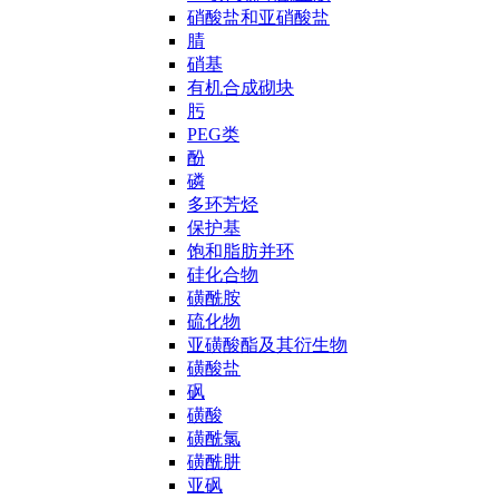
硝酸盐和亚硝酸盐
腈
硝基
有机合成砌块
肟
PEG类
酚
磷
多环芳烃
保护基
饱和脂肪并环
硅化合物
磺酰胺
硫化物
亚磺酸酯及其衍生物
磺酸盐
砜
磺酸
磺酰氯
磺酰肼
亚砜