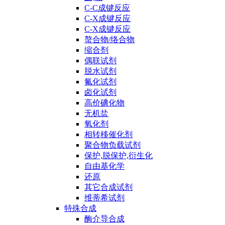
C-C成键反应
C-X成键反应
C-X成键反应
螯合物/络合物
缩合剂
偶联试剂
脱水试剂
氟化试剂
卤化试剂
高价碘化物
无机盐
氧化剂
相转移催化剂
聚合物负载试剂
保护,脱保护,衍生化
自由基化学
还原
其它合成试剂
维蒂希试剂
特殊合成
酶介导合成