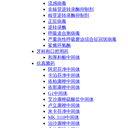
流感病毒
非核苷逆转录酶抑制剂
核苷逆转录酶抑制剂
正痘病毒
逆转录酶
呼吸道合胞病毒
严重急性呼吸窘迫综合征冠状病毒
鲨烯环氧酶
牙科和口腔用药
和厚朴酚中间体
抗真菌药
阿尼芬净中间体
卡泊芬净中间体
依柏康唑中间体
依那康唑中间体
G1中间体
艾沙康唑硫酸盐中间体
卢立康唑中间体
米卡芬净中间体
MK 3118中间体
泊沙康唑中间体