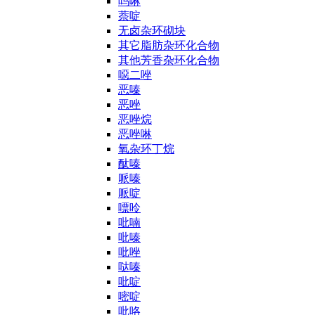
吗啉
萘啶
无卤杂环砌块
其它脂肪杂环化合物
其他芳香杂环化合物
噁二唑
恶嗪
恶唑
恶唑烷
恶唑啉
氧杂环丁烷
酞嗪
哌嗪
哌啶
嘌呤
吡喃
吡嗪
吡唑
哒嗪
吡啶
嘧啶
吡咯