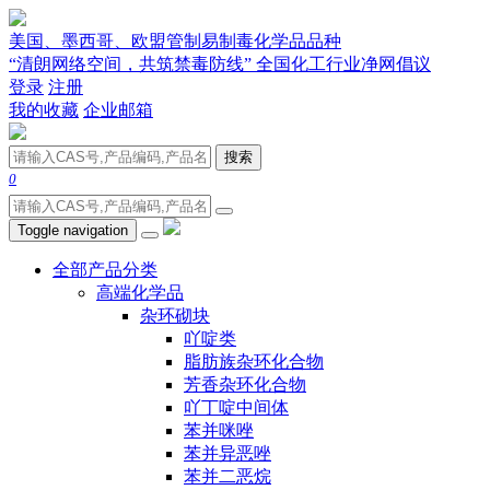
美国、墨西哥、欧盟管制易制毒化学品品种
“清朗网络空间，共筑禁毒防线” 全国化工行业净网倡议
登录
注册
我的收藏
企业邮箱
搜索
0
Toggle navigation
全部产品分类
高端化学品
杂环砌块
吖啶类
脂肪族杂环化合物
芳香杂环化合物
吖丁啶中间体
苯并咪唑
苯并异恶唑
苯并二恶烷