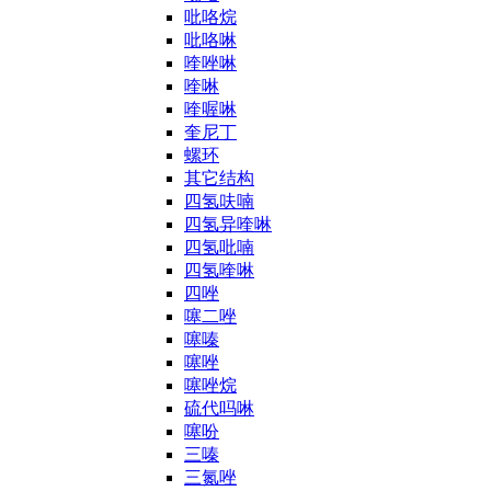
吡咯烷
吡咯啉
喹唑啉
喹啉
喹喔啉
奎尼丁
螺环
其它结构
四氢呋喃
四氢异喹啉
四氢吡喃
四氢喹啉
四唑
噻二唑
噻嗪
噻唑
噻唑烷
硫代吗啉
噻吩
三嗪
三氮唑