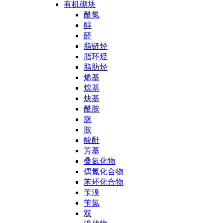
有机砌块
酰氯
醇
醛
脂链烃
脂环烃
脂肪烃
烯基
烷基
炔基
酰胺
脒
胺
酸酐
芳基
叠氮化物
偶氮化合物
苯环化合物
苄溴
苄氯
双