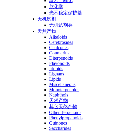
聚乙二醇化
肽化学
光不稳定保护基
无机试剂
无机试剂类
天然产物
Alkaloids
Cerebrosides
Chalcones
Coumarins
Diterpenoids
Flavonoids
Iridoids
Lignans
Lipids
Miscellaneous
Monoterpenoids
Naphthols
天然产物
其它天然产物
Other Terpenoids
Phenylpropanoids
Quinones
Saccharides