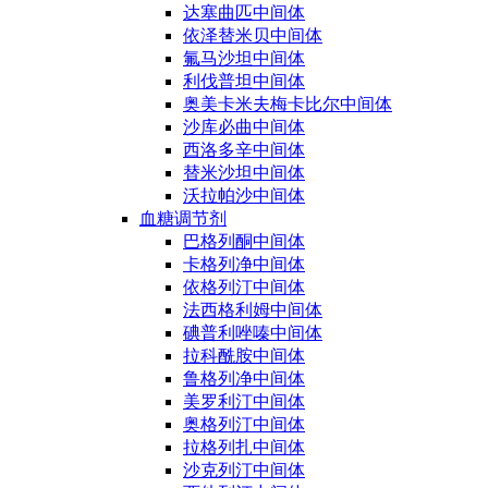
达塞曲匹中间体
依泽替米贝中间体
氟马沙坦中间体
利伐普坦中间体
奥美卡米夫梅卡比尔中间体
沙库必曲中间体
西洛多辛中间体
替米沙坦中间体
沃拉帕沙中间体
血糖调节剂
巴格列酮中间体
卡格列净中间体
依格列汀中间体
法西格利姆中间体
碘普利唑嗪中间体
拉科酰胺中间体
鲁格列净中间体
美罗利汀中间体
奥格列汀中间体
拉格列扎中间体
沙克列汀中间体