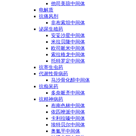
他司美琼中间体
电解质
抗痛风剂
非布索坦中间体
泌尿生殖药
安妥沙星中间体
米拉贝隆中间体
欧司哌米中间体
索拉格龙中间体
托特罗定中间体
抗寄生虫药
代谢性骨病药
马沙骨化醇中间体
抗痴呆药
多奈哌齐中间体
抗精神病药
布南色林中间体
依匹唑派中间体
卡利拉嗪中间体
埃特贝尔中间体
奥氮平中间体