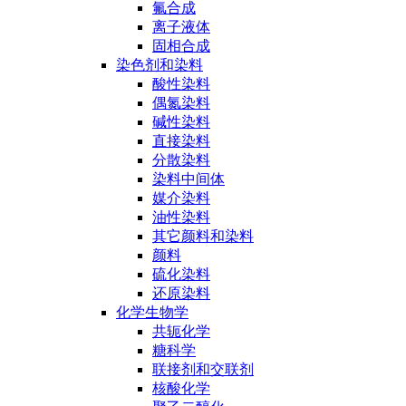
氟合成
离子液体
固相合成
染色剂和染料
酸性染料
偶氮染料
碱性染料
直接染料
分散染料
染料中间体
媒介染料
油性染料
其它颜料和染料
颜料
硫化染料
还原染料
化学生物学
共轭化学
糖科学
联接剂和交联剂
核酸化学