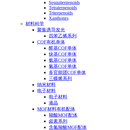
Sesquiterpenoids
Tetraterpenoids
Triterpenoids
Xanthones
材料科学
聚集诱导发光
四苯乙烯系列
COF有机单体
醛基COF单体
炔基COF单体
氨基COF单体
氰基COF单体
多官能团COF单体
三蝶烯系列
纳米材料
电子材料
电子材料
液晶
MOF材料有机配体
羧酸MOF配体
卤素系列
含氮羧酸MOF配体