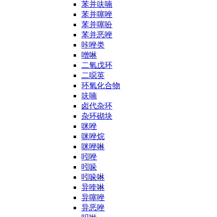
苯并呋喃
苯并噻唑
苯并噻吩
苯并恶唑
咔唑类
噌啉
二氧戊环
二噁英
环氧化合物
呋喃
卤代杂环
杂环砌块
咪唑
咪唑烷
咪唑啉
吲唑
吲哚
吲哚啉
异喹啉
异噻唑
异恶唑