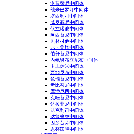
洛昔替尼中间体
他米巴罗汀中间体
塔西利司中间体
威罗菲尼中间体
伏立诺他中间体
阿西替尼中间体
贝林司他中间体
比卡鲁胺中间体
伯舒替尼中间体
丙氨酸布立尼布中间体
卡非佐米中间体
西地尼布中间体
色瑞替尼中间体
考比替尼中间体
库潘尼西中间体
克唑替尼中间体
达拉非尼中间体
达克利司中间体
达鲁舍替中间体
因多昔芬中间体
恩替诺特中间体