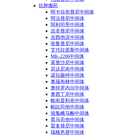
抗肿瘤药
阿卡拉布替尼中间体
阿法替尼中间体
阿利司帝中间体
吉非替尼中间体
吉西他滨中间体
依鲁替尼中间体
艾代拉里斯中间体
MK-2206中间体
莫替沙尼中间体
尼达尼布中间体
诺拉曲特中间体
奥瑞布林中间体
奥特罗内尔中间体
奥西丁尼中间体
帕布昔利布中间体
帕比司他中间体
脱氢雌马酚中间体
普马司他中间体
雷多替尼中间体
瑞格色替中间体