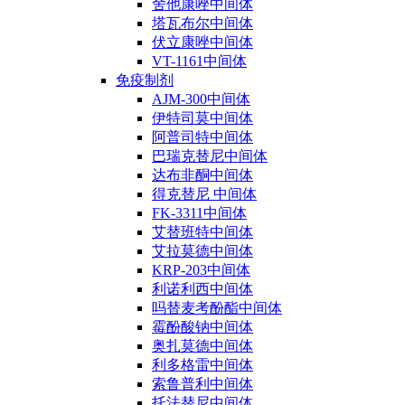
舍他康唑中间体
塔瓦布尔中间体
伏立康唑中间体
VT-1161中间体
免疫制剂
AJM-300中间体
伊特司莫中间体
阿普司特中间体
巴瑞克替尼中间体
达布非酮中间体
得克替尼 中间体
FK-3311中间体
艾替班特中间体
艾拉莫德中间体
KRP-203中间体
利诺利西中间体
吗替麦考酚酯中间体
霉酚酸钠中间体
奥扎莫德中间体
利多格雷中间体
索鲁普利中间体
托法替尼中间体