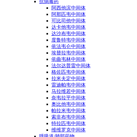
抗病毒药
阿西他滨中间体
阿那匹韦中间体
可比司他中间体
达卡他韦中间体
达沙布韦中间体
度鲁特韦中间体
依法韦仑中间体
埃替拉韦中间体
依曲韦林中间体
法尔达普雷中间体
格佐匹韦中间体
拉米夫定中间体
雷迪帕韦中间体
马拉维若中间体
奈韦拉平中间体
奥比他韦中间体
帕拉米韦中间体
索非布韦中间体
特拉匹韦中间体
维维罗克中间体
呼吸道/肺部药物