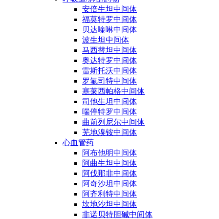
安倍生坦中间体
福莫特罗中间体
贝达喹啉中间体
波生坦中间体
马西替坦中间体
奥达特罗中间体
雷斯托沃中间体
罗氟司特中间体
塞莱西帕格中间体
司他生坦中间体
喘停特罗中间体
曲前列尼尔中间体
芜地溴铵中间体
心血管药
阿布他明中间体
阿曲生坦中间体
阿伐那非中间体
阿奇沙坦中间体
阿齐利特中间体
坎地沙坦中间体
非诺贝特胆碱中间体