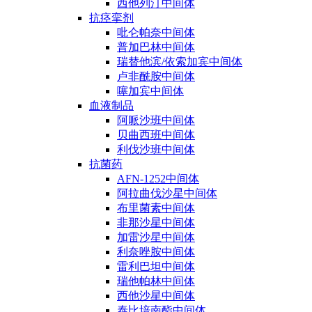
西他列汀中间体
抗痉挛剂
吡仑帕奈中间体
普加巴林中间体
瑞替他滨/依索加宾中间体
卢非酰胺中间体
噻加宾中间体
血液制品
阿哌沙班中间体
贝曲西班中间体
利伐沙班中间体
抗菌药
AFN-1252中间体
阿拉曲伐沙星中间体
布里菌素中间体
非那沙星中间体
加雷沙星中间体
利奈唑胺中间体
雷利巴坦中间体
瑞他帕林中间体
西他沙星中间体
泰比培南酯中间体