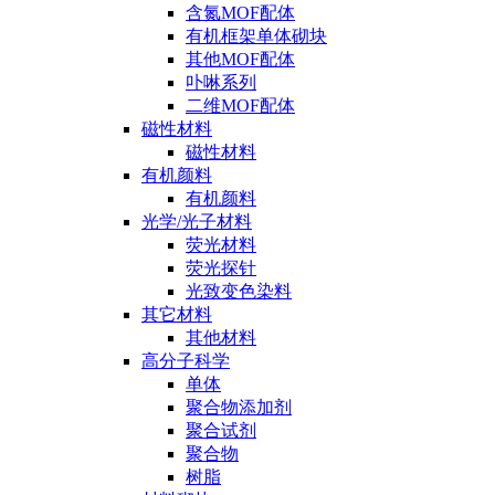
含氮MOF配体
有机框架单体砌块
其他MOF配体
卟啉系列
二维MOF配体
磁性材料
磁性材料
有机颜料
有机颜料
光学/光子材料
荧光材料
荧光探针
光致变色染料
其它材料
其他材料
高分子科学
单体
聚合物添加剂
聚合试剂
聚合物
树脂