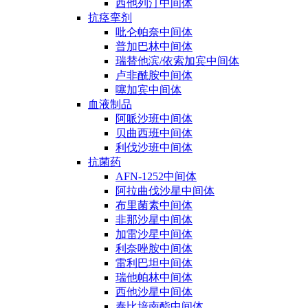
西他列汀中间体
抗痉挛剂
吡仑帕奈中间体
普加巴林中间体
瑞替他滨/依索加宾中间体
卢非酰胺中间体
噻加宾中间体
血液制品
阿哌沙班中间体
贝曲西班中间体
利伐沙班中间体
抗菌药
AFN-1252中间体
阿拉曲伐沙星中间体
布里菌素中间体
非那沙星中间体
加雷沙星中间体
利奈唑胺中间体
雷利巴坦中间体
瑞他帕林中间体
西他沙星中间体
泰比培南酯中间体