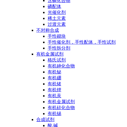
含磷化合物
磷配体
光催化剂
稀土元素
过渡元素
不对称合成
手性砌块
手性催化剂，手性配体，手性试剂
手性拆分剂
有机金属试剂
格氏试剂
有机砷化合物
有机铋
有机硼
有机锗
有机锂
有机汞
有机金属试剂
有机硅化合物
有机锡
合成试剂
酸,碱