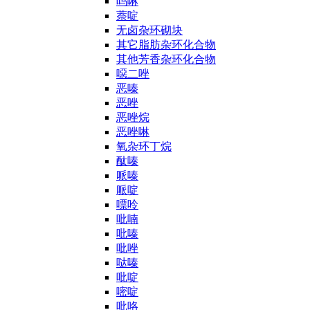
吗啉
萘啶
无卤杂环砌块
其它脂肪杂环化合物
其他芳香杂环化合物
噁二唑
恶嗪
恶唑
恶唑烷
恶唑啉
氧杂环丁烷
酞嗪
哌嗪
哌啶
嘌呤
吡喃
吡嗪
吡唑
哒嗪
吡啶
嘧啶
吡咯