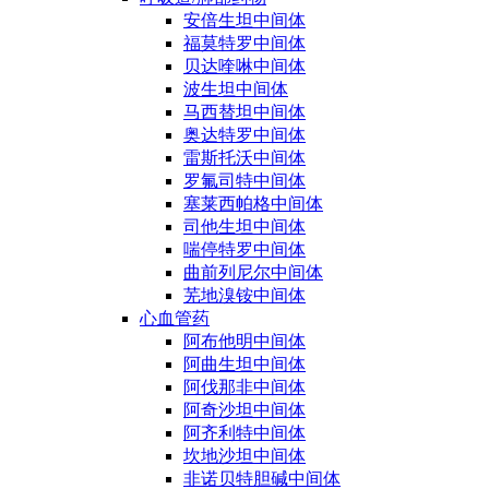
安倍生坦中间体
福莫特罗中间体
贝达喹啉中间体
波生坦中间体
马西替坦中间体
奥达特罗中间体
雷斯托沃中间体
罗氟司特中间体
塞莱西帕格中间体
司他生坦中间体
喘停特罗中间体
曲前列尼尔中间体
芜地溴铵中间体
心血管药
阿布他明中间体
阿曲生坦中间体
阿伐那非中间体
阿奇沙坦中间体
阿齐利特中间体
坎地沙坦中间体
非诺贝特胆碱中间体