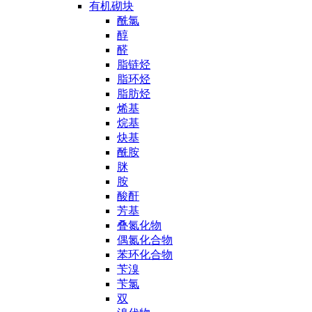
有机砌块
酰氯
醇
醛
脂链烃
脂环烃
脂肪烃
烯基
烷基
炔基
酰胺
脒
胺
酸酐
芳基
叠氮化物
偶氮化合物
苯环化合物
苄溴
苄氯
双