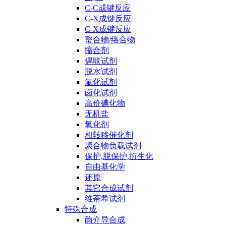
C-C成键反应
C-X成键反应
C-X成键反应
螯合物/络合物
缩合剂
偶联试剂
脱水试剂
氟化试剂
卤化试剂
高价碘化物
无机盐
氧化剂
相转移催化剂
聚合物负载试剂
保护,脱保护,衍生化
自由基化学
还原
其它合成试剂
维蒂希试剂
特殊合成
酶介导合成