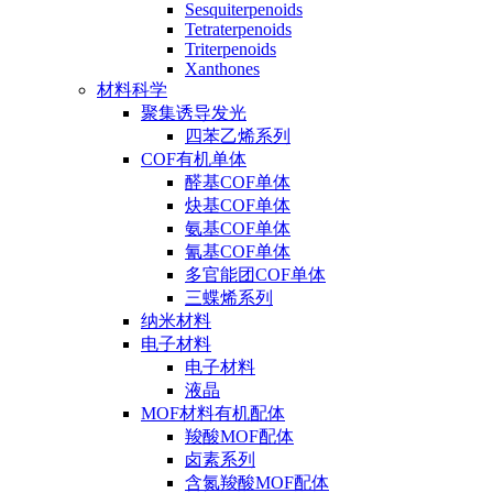
Sesquiterpenoids
Tetraterpenoids
Triterpenoids
Xanthones
材料科学
聚集诱导发光
四苯乙烯系列
COF有机单体
醛基COF单体
炔基COF单体
氨基COF单体
氰基COF单体
多官能团COF单体
三蝶烯系列
纳米材料
电子材料
电子材料
液晶
MOF材料有机配体
羧酸MOF配体
卤素系列
含氮羧酸MOF配体