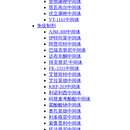
舍他康唑中间体
塔瓦布尔中间体
伏立康唑中间体
VT-1161中间体
免疫制剂
AJM-300中间体
伊特司莫中间体
阿普司特中间体
巴瑞克替尼中间体
达布非酮中间体
得克替尼 中间体
FK-3311中间体
艾替班特中间体
艾拉莫德中间体
KRP-203中间体
利诺利西中间体
吗替麦考酚酯中间体
霉酚酸钠中间体
奥扎莫德中间体
利多格雷中间体
索鲁普利中间体
托法替尼中间体