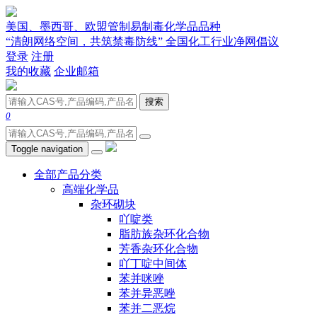
美国、墨西哥、欧盟管制易制毒化学品品种
“清朗网络空间，共筑禁毒防线” 全国化工行业净网倡议
登录
注册
我的收藏
企业邮箱
搜索
0
Toggle navigation
全部产品分类
高端化学品
杂环砌块
吖啶类
脂肪族杂环化合物
芳香杂环化合物
吖丁啶中间体
苯并咪唑
苯并异恶唑
苯并二恶烷