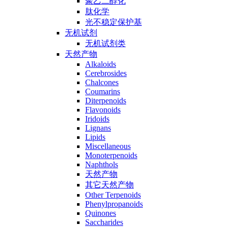
聚乙二醇化
肽化学
光不稳定保护基
无机试剂
无机试剂类
天然产物
Alkaloids
Cerebrosides
Chalcones
Coumarins
Diterpenoids
Flavonoids
Iridoids
Lignans
Lipids
Miscellaneous
Monoterpenoids
Naphthols
天然产物
其它天然产物
Other Terpenoids
Phenylpropanoids
Quinones
Saccharides