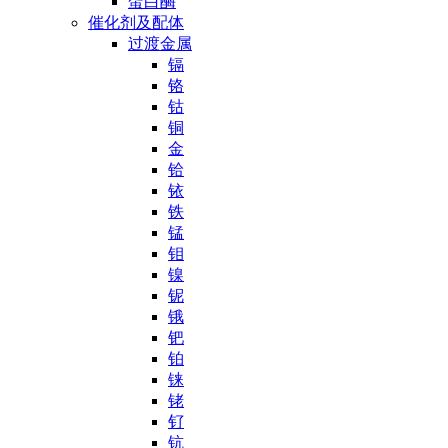
蛋白酶
催化剂及配体
过渡金属
镉
铬
钴
铜
金
铪
铱
铁
锰
钼
镍
铌
锇
钯
铂
铼
铑
钌
钪