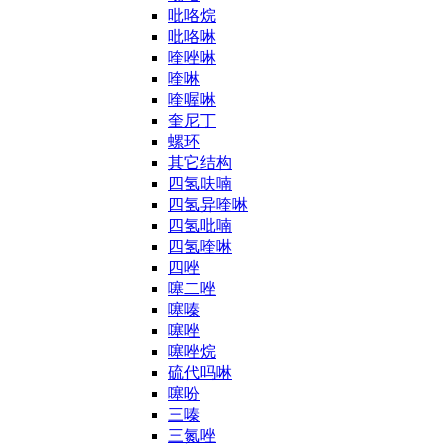
吡咯烷
吡咯啉
喹唑啉
喹啉
喹喔啉
奎尼丁
螺环
其它结构
四氢呋喃
四氢异喹啉
四氢吡喃
四氢喹啉
四唑
噻二唑
噻嗪
噻唑
噻唑烷
硫代吗啉
噻吩
三嗪
三氮唑