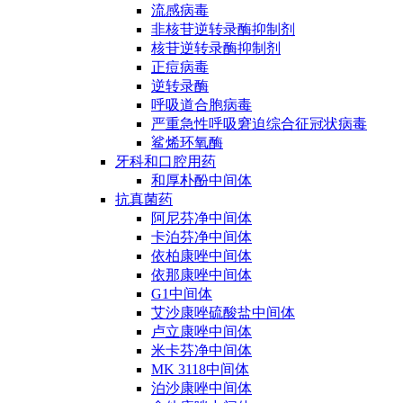
流感病毒
非核苷逆转录酶抑制剂
核苷逆转录酶抑制剂
正痘病毒
逆转录酶
呼吸道合胞病毒
严重急性呼吸窘迫综合征冠状病毒
鲨烯环氧酶
牙科和口腔用药
和厚朴酚中间体
抗真菌药
阿尼芬净中间体
卡泊芬净中间体
依柏康唑中间体
依那康唑中间体
G1中间体
艾沙康唑硫酸盐中间体
卢立康唑中间体
米卡芬净中间体
MK 3118中间体
泊沙康唑中间体