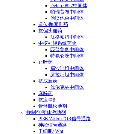
Debio-0827中间体
帕瑞昔布中间体
他喷他朵中间体
遗传/酶紊乱药
抗偏头痛药
汰格帕特中间体
中枢神经系统药物
匹普鲁多中间体
特氟仑胺中间体
止吐药
福沙吡坦中间体
罗拉吡坦中间体
抗成瘾药
伐伦克林中间体
麻醉药
抗痉挛剂
骨骼肌松弛剂
抑制剂/受体激动剂
PI3K/Akt/mTOR信号通路
神经信号通路
干细胞/ Wnt