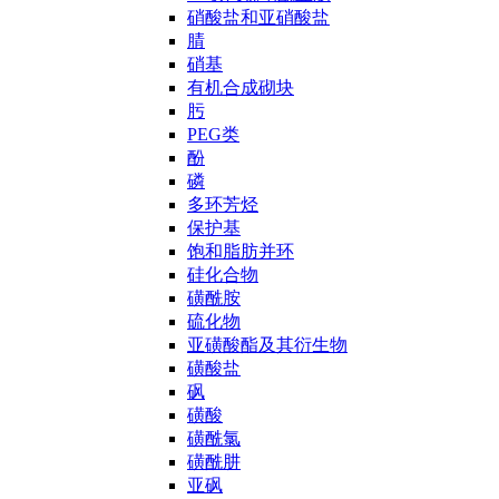
硝酸盐和亚硝酸盐
腈
硝基
有机合成砌块
肟
PEG类
酚
磷
多环芳烃
保护基
饱和脂肪并环
硅化合物
磺酰胺
硫化物
亚磺酸酯及其衍生物
磺酸盐
砜
磺酸
磺酰氯
磺酰肼
亚砜