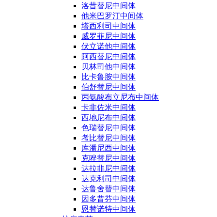
洛昔替尼中间体
他米巴罗汀中间体
塔西利司中间体
威罗菲尼中间体
伏立诺他中间体
阿西替尼中间体
贝林司他中间体
比卡鲁胺中间体
伯舒替尼中间体
丙氨酸布立尼布中间体
卡非佐米中间体
西地尼布中间体
色瑞替尼中间体
考比替尼中间体
库潘尼西中间体
克唑替尼中间体
达拉非尼中间体
达克利司中间体
达鲁舍替中间体
因多昔芬中间体
恩替诺特中间体