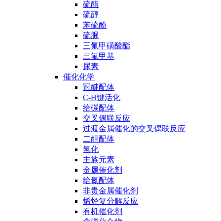
硫酯
硫醇
苯硫酚
硫脲
三氟甲磺酸酯
三氟甲基
尿素
催化化学
冠醚配体
C-H键活化
给碳配体
交叉偶联反应
过渡金属催化的交叉偶联反应
二酮配体
氢化
主族元素
金属催化剂
给氮配体
非贵金属催化剂
烯烃复分解反应
有机催化剂