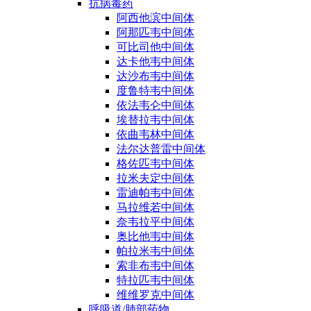
抗病毒药
阿西他滨中间体
阿那匹韦中间体
可比司他中间体
达卡他韦中间体
达沙布韦中间体
度鲁特韦中间体
依法韦仑中间体
埃替拉韦中间体
依曲韦林中间体
法尔达普雷中间体
格佐匹韦中间体
拉米夫定中间体
雷迪帕韦中间体
马拉维若中间体
奈韦拉平中间体
奥比他韦中间体
帕拉米韦中间体
索非布韦中间体
特拉匹韦中间体
维维罗克中间体
呼吸道/肺部药物