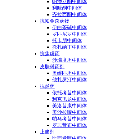
帕潘立酮中间体
利哌酮中间体
齐拉西酮中间体
抗帕金森药物
伊曲茶碱中间体
罗匹尼罗中间体
托卡朋中间体
托扎纳丁中间体
抗焦虑药
沙瑞度坦中间体
皮肤科药剂
奥维匹坦中间体
他扎罗汀中间体
抗炎药
依托考昔中间体
利克飞龙中间体
美洛昔康中间体
美沙拉嗪中间体
帕马考昔中间体
罗非昔布中间体
止痛剂
比西发啶中间体