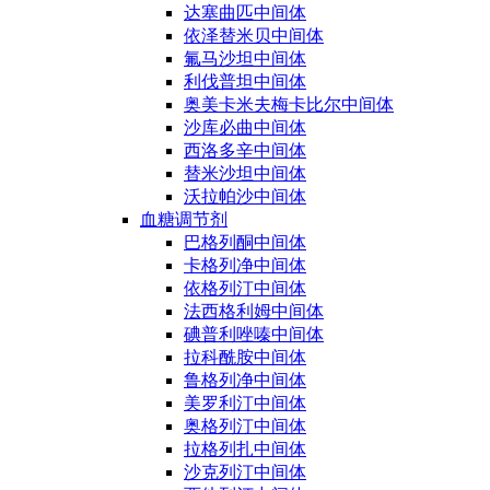
达塞曲匹中间体
依泽替米贝中间体
氟马沙坦中间体
利伐普坦中间体
奥美卡米夫梅卡比尔中间体
沙库必曲中间体
西洛多辛中间体
替米沙坦中间体
沃拉帕沙中间体
血糖调节剂
巴格列酮中间体
卡格列净中间体
依格列汀中间体
法西格利姆中间体
碘普利唑嗪中间体
拉科酰胺中间体
鲁格列净中间体
美罗利汀中间体
奥格列汀中间体
拉格列扎中间体
沙克列汀中间体