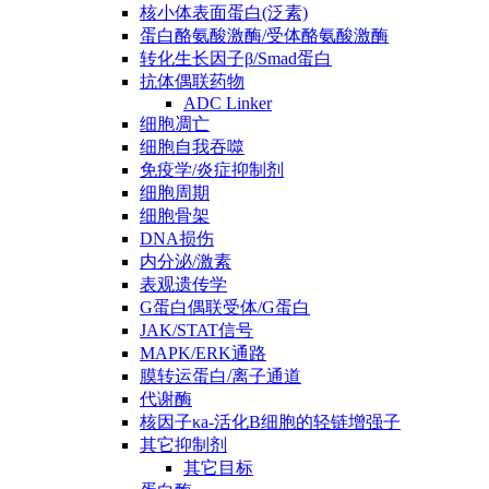
核小体表面蛋白(泛素)
蛋白酪氨酸激酶/受体酪氨酸激酶
转化生长因子β/Smad蛋白
抗体偶联药物
ADC Linker
细胞凋亡
细胞自我吞噬
免疫学/炎症抑制剂
细胞周期
细胞骨架
DNA损伤
内分泌/激素
表观遗传学
G蛋白偶联受体/G蛋白
JAK/STAT信号
MAPK/ERK通路
膜转运蛋白/离子通道
代谢酶
核因子κa-活化B细胞的轻链增强子
其它抑制剂
其它目标