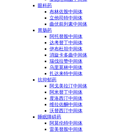
眼科药
布林佐胺中间体
立他司特中间体
曲伏前列素中间体
胃肠药
阿托替胺中间体
达考替丁中间体
伊布杜坦中间体
消旋卡多曲中间体
瑞伐拉赞中间体
乌里莫林中间体
扎达来特中间体
抗抑郁药
阿戈美拉汀中间体
阿米替丁中间体
度洛西汀中间体
维拉佐酮中间体
沃替西汀中间体
睡眠障碍药
阿莫伦特中间体
雷美替胺中间体