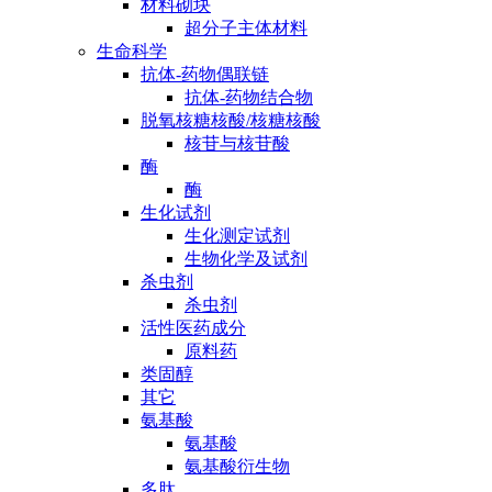
材料砌块
超分子主体材料
生命科学
抗体-药物偶联链
抗体-药物结合物
脱氧核糖核酸/核糖核酸
核苷与核苷酸
酶
酶
生化试剂
生化测定试剂
生物化学及试剂
杀虫剂
杀虫剂
活性医药成分
原料药
类固醇
其它
氨基酸
氨基酸
氨基酸衍生物
多肽