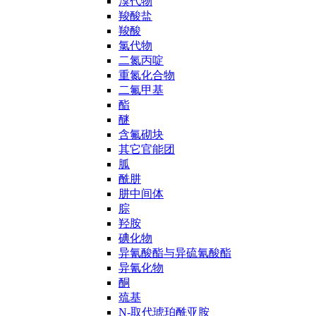
溴代物
羧酸盐
羧酸
氯代物
二氮丙啶
重氮化合物
二氟甲基
酯
醚
含氟砌块
其它官能团
胍
酰肼
肼中间体
腙
羟胺
碘化物
异氰酸酯与异硫氰酸酯
异氰化物
酮
巯基
N-取代琥珀酰亚胺