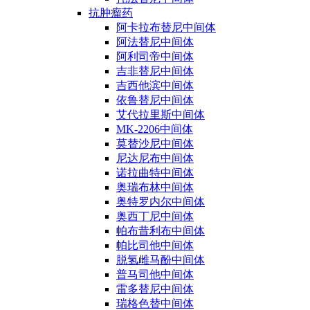
抗肿瘤药
阿卡拉布替尼中间体
阿法替尼中间体
阿利司帝中间体
吉非替尼中间体
吉西他滨中间体
依鲁替尼中间体
艾代拉里斯中间体
MK-2206中间体
莫替沙尼中间体
尼达尼布中间体
诺拉曲特中间体
奥瑞布林中间体
奥特罗内尔中间体
奥西丁尼中间体
帕布昔利布中间体
帕比司他中间体
脱氢雌马酚中间体
普马司他中间体
雷多替尼中间体
瑞格色替中间体