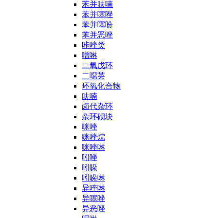
苯并呋喃
苯并噻唑
苯并噻吩
苯并恶唑
咔唑类
噌啉
二氧戊环
二噁英
环氧化合物
呋喃
卤代杂环
杂环砌块
咪唑
咪唑烷
咪唑啉
吲唑
吲哚
吲哚啉
异喹啉
异噻唑
异恶唑