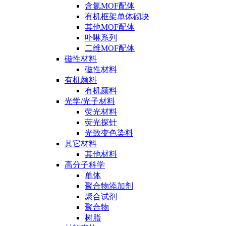
含氮MOF配体
有机框架单体砌块
其他MOF配体
卟啉系列
二维MOF配体
磁性材料
磁性材料
有机颜料
有机颜料
光学/光子材料
荧光材料
荧光探针
光致变色染料
其它材料
其他材料
高分子科学
单体
聚合物添加剂
聚合试剂
聚合物
树脂