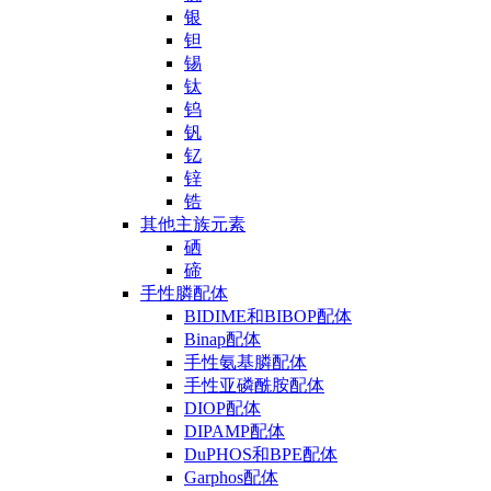
银
钽
锡
钛
钨
钒
钇
锌
锆
其他主族元素
硒
碲
手性膦配体
BIDIME和BIBOP配体
Binap配体
手性氨基膦配体
手性亚磷酰胺配体
DIOP配体
DIPAMP配体
DuPHOS和BPE配体
Garphos配体