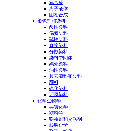
氟合成
离子液体
固相合成
染色剂和染料
酸性染料
偶氮染料
碱性染料
直接染料
分散染料
染料中间体
媒介染料
油性染料
其它颜料和染料
颜料
硫化染料
还原染料
化学生物学
共轭化学
糖科学
联接剂和交联剂
核酸化学