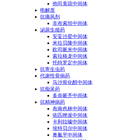
他司美琼中间体
电解质
抗痛风剂
非布索坦中间体
泌尿生殖药
安妥沙星中间体
米拉贝隆中间体
欧司哌米中间体
索拉格龙中间体
托特罗定中间体
抗寄生虫药
代谢性骨病药
马沙骨化醇中间体
抗痴呆药
多奈哌齐中间体
抗精神病药
布南色林中间体
依匹唑派中间体
卡利拉嗪中间体
埃特贝尔中间体
奥氮平中间体