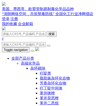
美国、墨西哥、欧盟管制易制毒化学品品种
“清朗网络空间，共筑禁毒防线” 全国化工行业净网倡议
登录
注册
我的收藏
企业邮箱
搜索
0
Toggle navigation
全部产品分类
高端化学品
杂环砌块
吖啶类
脂肪族杂环化合物
芳香杂环化合物
吖丁啶中间体
苯并咪唑
苯并异恶唑
苯并二恶烷