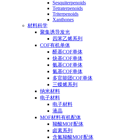
Sesquiterpenoids
Tetraterpenoids
Triterpenoids
Xanthones
材料科学
聚集诱导发光
四苯乙烯系列
COF有机单体
醛基COF单体
炔基COF单体
氨基COF单体
氰基COF单体
多官能团COF单体
三蝶烯系列
纳米材料
电子材料
电子材料
液晶
MOF材料有机配体
羧酸MOF配体
卤素系列
含氮羧酸MOF配体