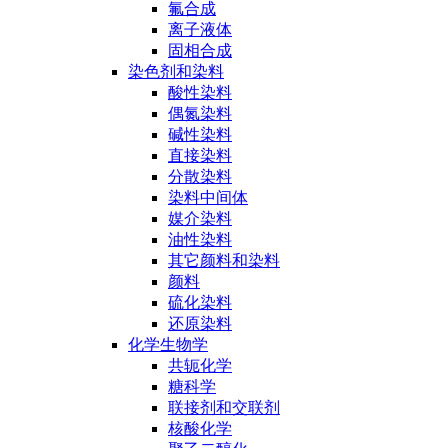
氟合成
离子液体
固相合成
染色剂和染料
酸性染料
偶氮染料
碱性染料
直接染料
分散染料
染料中间体
媒介染料
油性染料
其它颜料和染料
颜料
硫化染料
还原染料
化学生物学
共轭化学
糖科学
联接剂和交联剂
核酸化学