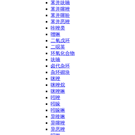
苯并呋喃
苯并噻唑
苯并噻吩
苯并恶唑
咔唑类
噌啉
二氧戊环
二噁英
环氧化合物
呋喃
卤代杂环
杂环砌块
咪唑
咪唑烷
咪唑啉
吲唑
吲哚
吲哚啉
异喹啉
异噻唑
异恶唑