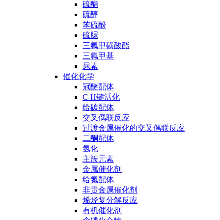
硫酯
硫醇
苯硫酚
硫脲
三氟甲磺酸酯
三氟甲基
尿素
催化化学
冠醚配体
C-H键活化
给碳配体
交叉偶联反应
过渡金属催化的交叉偶联反应
二酮配体
氢化
主族元素
金属催化剂
给氮配体
非贵金属催化剂
烯烃复分解反应
有机催化剂