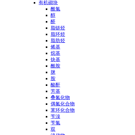
有机砌块
酰氯
醇
醛
脂链烃
脂环烃
脂肪烃
烯基
烷基
炔基
酰胺
脒
胺
酸酐
芳基
叠氮化物
偶氮化合物
苯环化合物
苄溴
苄氯
双