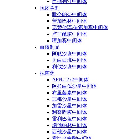
西他列汀中间体
抗痉挛剂
吡仑帕奈中间体
普加巴林中间体
瑞替他滨/依索加宾中间体
卢非酰胺中间体
噻加宾中间体
血液制品
阿哌沙班中间体
贝曲西班中间体
利伐沙班中间体
抗菌药
AFN-1252中间体
阿拉曲伐沙星中间体
布里菌素中间体
非那沙星中间体
加雷沙星中间体
利奈唑胺中间体
雷利巴坦中间体
瑞他帕林中间体
西他沙星中间体
泰比培南酯中间体