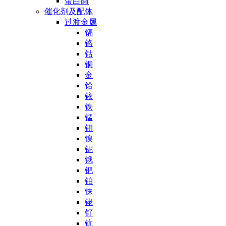
蛋白酶
催化剂及配体
过渡金属
镉
铬
钴
铜
金
铪
铱
铁
锰
钼
镍
铌
锇
钯
铂
铼
铑
钌
钪