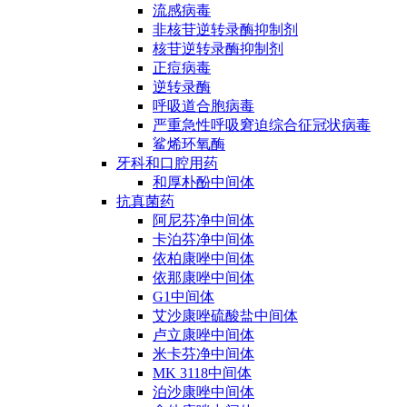
流感病毒
非核苷逆转录酶抑制剂
核苷逆转录酶抑制剂
正痘病毒
逆转录酶
呼吸道合胞病毒
严重急性呼吸窘迫综合征冠状病毒
鲨烯环氧酶
牙科和口腔用药
和厚朴酚中间体
抗真菌药
阿尼芬净中间体
卡泊芬净中间体
依柏康唑中间体
依那康唑中间体
G1中间体
艾沙康唑硫酸盐中间体
卢立康唑中间体
米卡芬净中间体
MK 3118中间体
泊沙康唑中间体