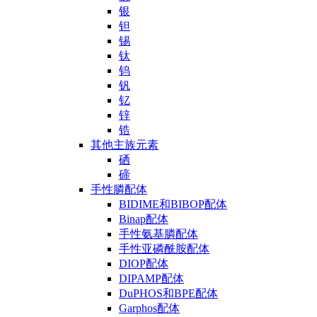
银
钽
锡
钛
钨
钒
钇
锌
锆
其他主族元素
硒
碲
手性膦配体
BIDIME和BIBOP配体
Binap配体
手性氨基膦配体
手性亚磷酰胺配体
DIOP配体
DIPAMP配体
DuPHOS和BPE配体
Garphos配体