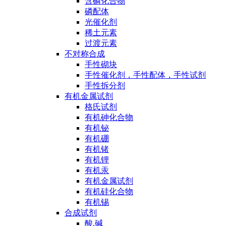
含磷化合物
磷配体
光催化剂
稀土元素
过渡元素
不对称合成
手性砌块
手性催化剂，手性配体，手性试剂
手性拆分剂
有机金属试剂
格氏试剂
有机砷化合物
有机铋
有机硼
有机锗
有机锂
有机汞
有机金属试剂
有机硅化合物
有机锡
合成试剂
酸,碱