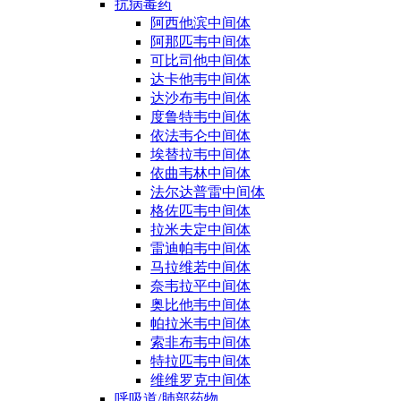
抗病毒药
阿西他滨中间体
阿那匹韦中间体
可比司他中间体
达卡他韦中间体
达沙布韦中间体
度鲁特韦中间体
依法韦仑中间体
埃替拉韦中间体
依曲韦林中间体
法尔达普雷中间体
格佐匹韦中间体
拉米夫定中间体
雷迪帕韦中间体
马拉维若中间体
奈韦拉平中间体
奥比他韦中间体
帕拉米韦中间体
索非布韦中间体
特拉匹韦中间体
维维罗克中间体
呼吸道/肺部药物