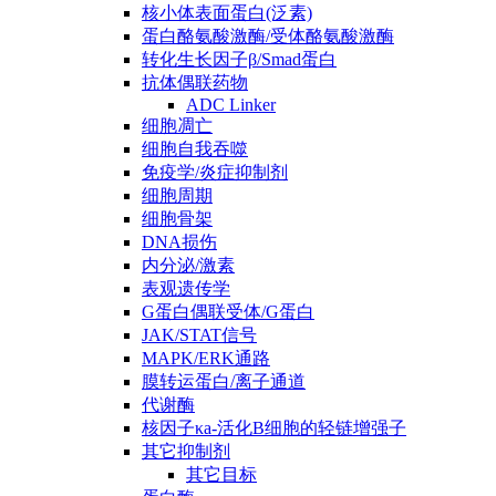
核小体表面蛋白(泛素)
蛋白酪氨酸激酶/受体酪氨酸激酶
转化生长因子β/Smad蛋白
抗体偶联药物
ADC Linker
细胞凋亡
细胞自我吞噬
免疫学/炎症抑制剂
细胞周期
细胞骨架
DNA损伤
内分泌/激素
表观遗传学
G蛋白偶联受体/G蛋白
JAK/STAT信号
MAPK/ERK通路
膜转运蛋白/离子通道
代谢酶
核因子κa-活化B细胞的轻链增强子
其它抑制剂
其它目标