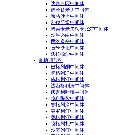
达塞曲匹中间体
依泽替米贝中间体
氟马沙坦中间体
利伐普坦中间体
奥美卡米夫梅卡比尔中间体
沙库必曲中间体
西洛多辛中间体
替米沙坦中间体
沃拉帕沙中间体
血糖调节剂
巴格列酮中间体
卡格列净中间体
依格列汀中间体
法西格利姆中间体
碘普利唑嗪中间体
拉科酰胺中间体
鲁格列净中间体
美罗利汀中间体
奥格列汀中间体
拉格列扎中间体
沙克列汀中间体