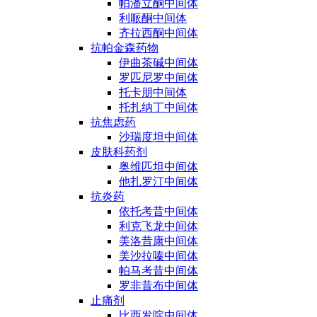
帕潘立酮中间体
利哌酮中间体
齐拉西酮中间体
抗帕金森药物
伊曲茶碱中间体
罗匹尼罗中间体
托卡朋中间体
托扎纳丁中间体
抗焦虑药
沙瑞度坦中间体
皮肤科药剂
奥维匹坦中间体
他扎罗汀中间体
抗炎药
依托考昔中间体
利克飞龙中间体
美洛昔康中间体
美沙拉嗪中间体
帕马考昔中间体
罗非昔布中间体
止痛剂
比西发啶中间体