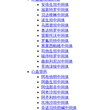
安倍生坦中间体
福莫特罗中间体
贝达喹啉中间体
波生坦中间体
马西替坦中间体
奥达特罗中间体
雷斯托沃中间体
罗氟司特中间体
塞莱西帕格中间体
司他生坦中间体
喘停特罗中间体
曲前列尼尔中间体
芜地溴铵中间体
心血管药
阿布他明中间体
阿曲生坦中间体
阿伐那非中间体
阿奇沙坦中间体
阿齐利特中间体
坎地沙坦中间体
非诺贝特胆碱中间体