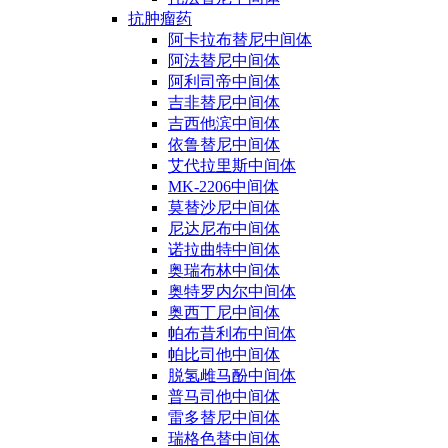
抗肿瘤药
阿卡拉布替尼中间体
阿法替尼中间体
阿利司帝中间体
吉非替尼中间体
吉西他滨中间体
依鲁替尼中间体
艾代拉里斯中间体
MK-2206中间体
莫替沙尼中间体
尼达尼布中间体
诺拉曲特中间体
奥瑞布林中间体
奥特罗内尔中间体
奥西丁尼中间体
帕布昔利布中间体
帕比司他中间体
脱氢雌马酚中间体
普马司他中间体
雷多替尼中间体
瑞格色替中间体