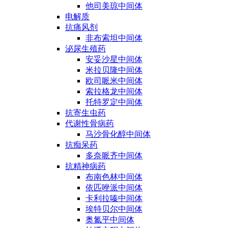
他司美琼中间体
电解质
抗痛风剂
非布索坦中间体
泌尿生殖药
安妥沙星中间体
米拉贝隆中间体
欧司哌米中间体
索拉格龙中间体
托特罗定中间体
抗寄生虫药
代谢性骨病药
马沙骨化醇中间体
抗痴呆药
多奈哌齐中间体
抗精神病药
布南色林中间体
依匹唑派中间体
卡利拉嗪中间体
埃特贝尔中间体
奥氮平中间体