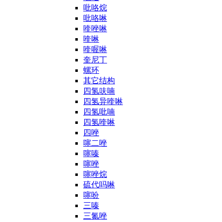
吡咯烷
吡咯啉
喹唑啉
喹啉
喹喔啉
奎尼丁
螺环
其它结构
四氢呋喃
四氢异喹啉
四氢吡喃
四氢喹啉
四唑
噻二唑
噻嗪
噻唑
噻唑烷
硫代吗啉
噻吩
三嗪
三氮唑