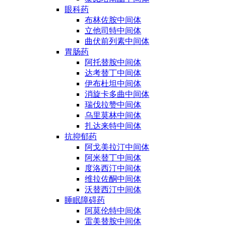
眼科药
布林佐胺中间体
立他司特中间体
曲伏前列素中间体
胃肠药
阿托替胺中间体
达考替丁中间体
伊布杜坦中间体
消旋卡多曲中间体
瑞伐拉赞中间体
乌里莫林中间体
扎达来特中间体
抗抑郁药
阿戈美拉汀中间体
阿米替丁中间体
度洛西汀中间体
维拉佐酮中间体
沃替西汀中间体
睡眠障碍药
阿莫伦特中间体
雷美替胺中间体