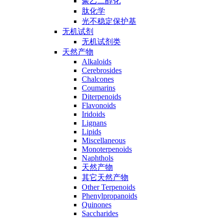
聚乙二醇化
肽化学
光不稳定保护基
无机试剂
无机试剂类
天然产物
Alkaloids
Cerebrosides
Chalcones
Coumarins
Diterpenoids
Flavonoids
Iridoids
Lignans
Lipids
Miscellaneous
Monoterpenoids
Naphthols
天然产物
其它天然产物
Other Terpenoids
Phenylpropanoids
Quinones
Saccharides