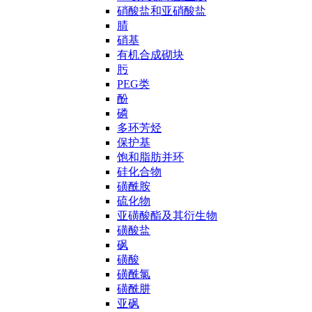
硝酸盐和亚硝酸盐
腈
硝基
有机合成砌块
肟
PEG类
酚
磷
多环芳烃
保护基
饱和脂肪并环
硅化合物
磺酰胺
硫化物
亚磺酸酯及其衍生物
磺酸盐
砜
磺酸
磺酰氯
磺酰肼
亚砜