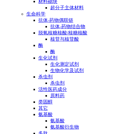
材料砌块
超分子主体材料
生命科学
抗体-药物偶联链
抗体-药物结合物
脱氧核糖核酸/核糖核酸
核苷与核苷酸
酶
酶
生化试剂
生化测定试剂
生物化学及试剂
杀虫剂
杀虫剂
活性医药成分
原料药
类固醇
其它
氨基酸
氨基酸
氨基酸衍生物
多肽