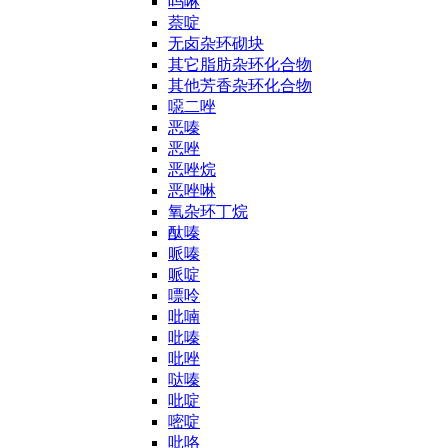
吗啉
萘啶
无卤杂环砌块
其它脂肪杂环化合物
其他芳香杂环化合物
噁二唑
恶嗪
恶唑
恶唑烷
恶唑啉
氧杂环丁烷
酞嗪
哌嗪
哌啶
嘌呤
吡喃
吡嗪
吡唑
哒嗪
吡啶
嘧啶
吡咯