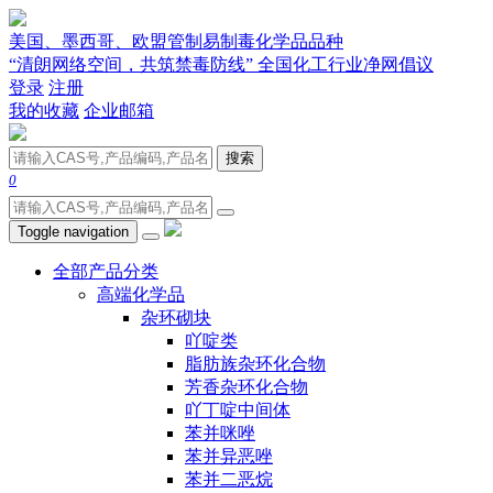
美国、墨西哥、欧盟管制易制毒化学品品种
“清朗网络空间，共筑禁毒防线” 全国化工行业净网倡议
登录
注册
我的收藏
企业邮箱
搜索
0
Toggle navigation
全部产品分类
高端化学品
杂环砌块
吖啶类
脂肪族杂环化合物
芳香杂环化合物
吖丁啶中间体
苯并咪唑
苯并异恶唑
苯并二恶烷