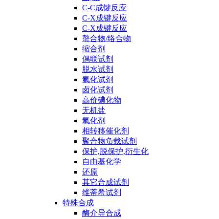
C-C成键反应
C-X成键反应
C-X成键反应
螯合物/络合物
缩合剂
偶联试剂
脱水试剂
氟化试剂
卤化试剂
高价碘化物
无机盐
氧化剂
相转移催化剂
聚合物负载试剂
保护,脱保护,衍生化
自由基化学
还原
其它合成试剂
维蒂希试剂
特殊合成
酶介导合成