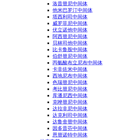
洛昔替尼中间体
他米巴罗汀中间体
塔西利司中间体
威罗菲尼中间体
伏立诺他中间体
阿西替尼中间体
贝林司他中间体
比卡鲁胺中间体
伯舒替尼中间体
丙氨酸布立尼布中间体
卡非佐米中间体
西地尼布中间体
色瑞替尼中间体
考比替尼中间体
库潘尼西中间体
克唑替尼中间体
达拉非尼中间体
达克利司中间体
达鲁舍替中间体
因多昔芬中间体
恩替诺特中间体