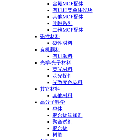
含氮MOF配体
有机框架单体砌块
其他MOF配体
卟啉系列
二维MOF配体
磁性材料
磁性材料
有机颜料
有机颜料
光学/光子材料
荧光材料
荧光探针
光致变色染料
其它材料
其他材料
高分子科学
单体
聚合物添加剂
聚合试剂
聚合物
树脂