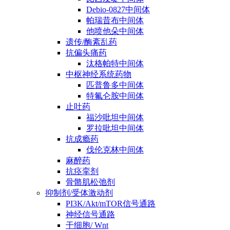
Debio-0827中间体
帕瑞昔布中间体
他喷他朵中间体
遗传/酶紊乱药
抗偏头痛药
汰格帕特中间体
中枢神经系统药物
匹普鲁多中间体
特氟仑胺中间体
止吐药
福沙吡坦中间体
罗拉吡坦中间体
抗成瘾药
伐伦克林中间体
麻醉药
抗痉挛剂
骨骼肌松弛剂
抑制剂/受体激动剂
PI3K/Akt/mTOR信号通路
神经信号通路
干细胞/ Wnt