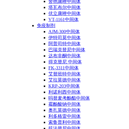
舍他康唑中间体
塔瓦布尔中间体
伏立康唑中间体
VT-1161中间体
免疫制剂
AJM-300中间体
伊特司莫中间体
阿普司特中间体
巴瑞克替尼中间体
达布非酮中间体
得克替尼 中间体
FK-3311中间体
艾替班特中间体
艾拉莫德中间体
KRP-203中间体
利诺利西中间体
吗替麦考酚酯中间体
霉酚酸钠中间体
奥扎莫德中间体
利多格雷中间体
索鲁普利中间体
托法替尼中间体