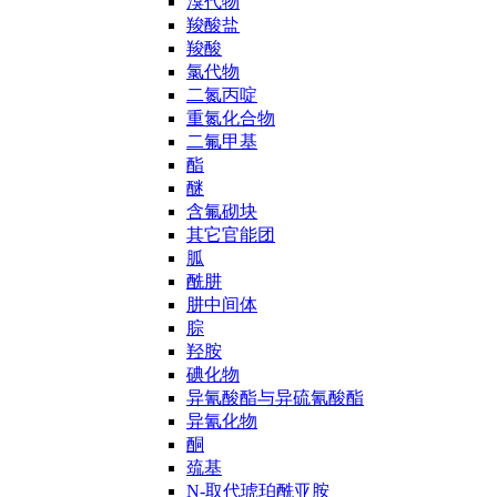
溴代物
羧酸盐
羧酸
氯代物
二氮丙啶
重氮化合物
二氟甲基
酯
醚
含氟砌块
其它官能团
胍
酰肼
肼中间体
腙
羟胺
碘化物
异氰酸酯与异硫氰酸酯
异氰化物
酮
巯基
N-取代琥珀酰亚胺