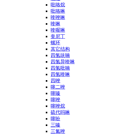
吡咯烷
吡咯啉
喹唑啉
喹啉
喹喔啉
奎尼丁
螺环
其它结构
四氢呋喃
四氢异喹啉
四氢吡喃
四氢喹啉
四唑
噻二唑
噻嗪
噻唑
噻唑烷
硫代吗啉
噻吩
三嗪
三氮唑