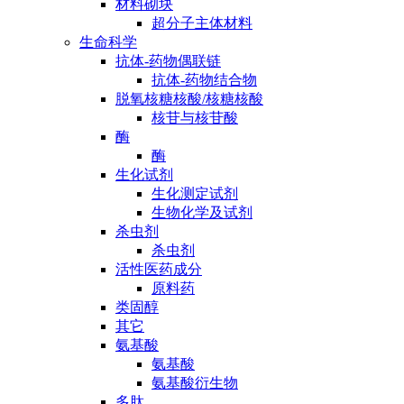
材料砌块
超分子主体材料
生命科学
抗体-药物偶联链
抗体-药物结合物
脱氧核糖核酸/核糖核酸
核苷与核苷酸
酶
酶
生化试剂
生化测定试剂
生物化学及试剂
杀虫剂
杀虫剂
活性医药成分
原料药
类固醇
其它
氨基酸
氨基酸
氨基酸衍生物
多肽