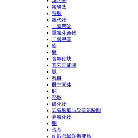
溴代物
羧酸盐
羧酸
氯代物
二氮丙啶
重氮化合物
二氟甲基
酯
醚
含氟砌块
其它官能团
胍
酰肼
肼中间体
腙
羟胺
碘化物
异氰酸酯与异硫氰酸酯
异氰化物
酮
巯基
N-取代琥珀酰亚胺