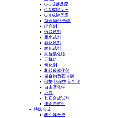
C-C成键反应
C-X成键反应
C-X成键反应
螯合物/络合物
缩合剂
偶联试剂
脱水试剂
氟化试剂
卤化试剂
高价碘化物
无机盐
氧化剂
相转移催化剂
聚合物负载试剂
保护,脱保护,衍生化
自由基化学
还原
其它合成试剂
维蒂希试剂
特殊合成
酶介导合成