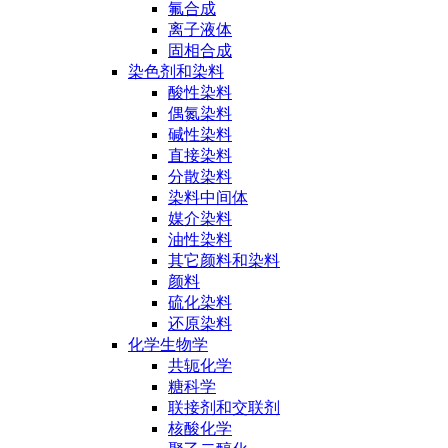
氟合成
离子液体
固相合成
染色剂和染料
酸性染料
偶氮染料
碱性染料
直接染料
分散染料
染料中间体
媒介染料
油性染料
其它颜料和染料
颜料
硫化染料
还原染料
化学生物学
共轭化学
糖科学
联接剂和交联剂
核酸化学