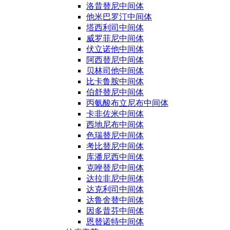
洛昔替尼中间体
他米巴罗汀中间体
塔西利司中间体
威罗菲尼中间体
伏立诺他中间体
阿西替尼中间体
贝林司他中间体
比卡鲁胺中间体
伯舒替尼中间体
丙氨酸布立尼布中间体
卡非佐米中间体
西地尼布中间体
色瑞替尼中间体
考比替尼中间体
库潘尼西中间体
克唑替尼中间体
达拉非尼中间体
达克利司中间体
达鲁舍替中间体
因多昔芬中间体
恩替诺特中间体