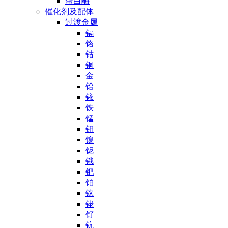
蛋白酶
催化剂及配体
过渡金属
镉
铬
钴
铜
金
铪
铱
铁
锰
钼
镍
铌
锇
钯
铂
铼
铑
钌
钪