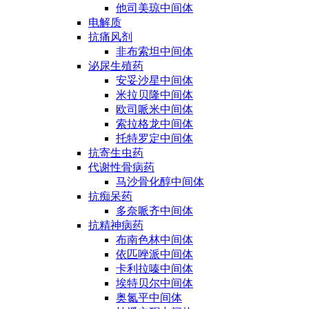
他司美琼中间体
电解质
抗痛风剂
非布索坦中间体
泌尿生殖药
安妥沙星中间体
米拉贝隆中间体
欧司哌米中间体
索拉格龙中间体
托特罗定中间体
抗寄生虫药
代谢性骨病药
马沙骨化醇中间体
抗痴呆药
多奈哌齐中间体
抗精神病药
布南色林中间体
依匹唑派中间体
卡利拉嗪中间体
埃特贝尔中间体
奥氮平中间体