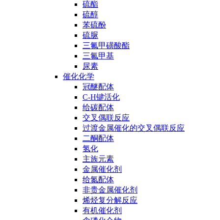
硫酯
硫醇
苯硫酚
硫脲
三氟甲磺酸酯
三氟甲基
尿素
催化化学
冠醚配体
C-H键活化
给碳配体
交叉偶联反应
过渡金属催化的交叉偶联反应
二酮配体
氢化
主族元素
金属催化剂
给氮配体
非贵金属催化剂
烯烃复分解反应
有机催化剂