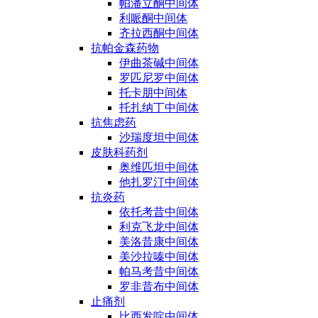
帕潘立酮中间体
利哌酮中间体
齐拉西酮中间体
抗帕金森药物
伊曲茶碱中间体
罗匹尼罗中间体
托卡朋中间体
托扎纳丁中间体
抗焦虑药
沙瑞度坦中间体
皮肤科药剂
奥维匹坦中间体
他扎罗汀中间体
抗炎药
依托考昔中间体
利克飞龙中间体
美洛昔康中间体
美沙拉嗪中间体
帕马考昔中间体
罗非昔布中间体
止痛剂
比西发啶中间体