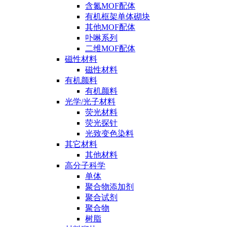
含氮MOF配体
有机框架单体砌块
其他MOF配体
卟啉系列
二维MOF配体
磁性材料
磁性材料
有机颜料
有机颜料
光学/光子材料
荧光材料
荧光探针
光致变色染料
其它材料
其他材料
高分子科学
单体
聚合物添加剂
聚合试剂
聚合物
树脂