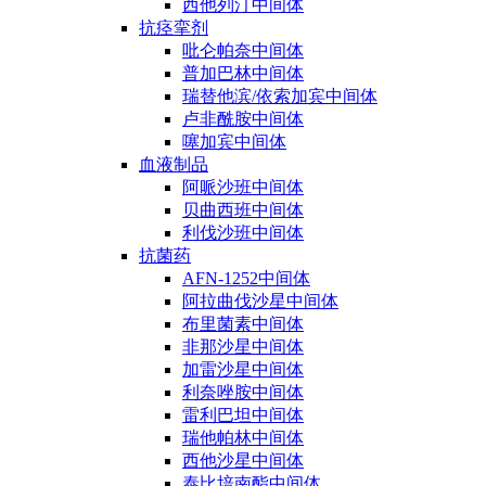
西他列汀中间体
抗痉挛剂
吡仑帕奈中间体
普加巴林中间体
瑞替他滨/依索加宾中间体
卢非酰胺中间体
噻加宾中间体
血液制品
阿哌沙班中间体
贝曲西班中间体
利伐沙班中间体
抗菌药
AFN-1252中间体
阿拉曲伐沙星中间体
布里菌素中间体
非那沙星中间体
加雷沙星中间体
利奈唑胺中间体
雷利巴坦中间体
瑞他帕林中间体
西他沙星中间体
泰比培南酯中间体