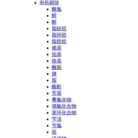
有机砌块
酰氯
醇
醛
脂链烃
脂环烃
脂肪烃
烯基
烷基
炔基
酰胺
脒
胺
酸酐
芳基
叠氮化物
偶氮化合物
苯环化合物
苄溴
苄氯
双