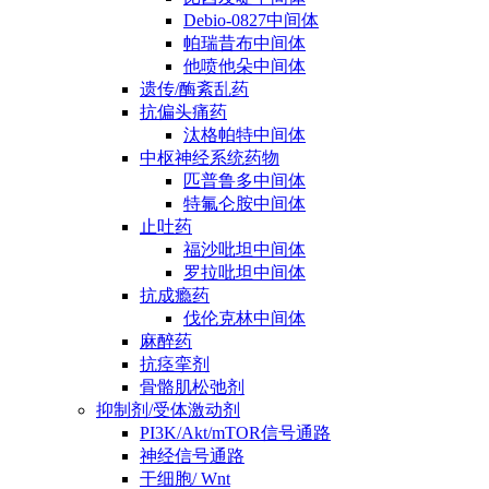
Debio-0827中间体
帕瑞昔布中间体
他喷他朵中间体
遗传/酶紊乱药
抗偏头痛药
汰格帕特中间体
中枢神经系统药物
匹普鲁多中间体
特氟仑胺中间体
止吐药
福沙吡坦中间体
罗拉吡坦中间体
抗成瘾药
伐伦克林中间体
麻醉药
抗痉挛剂
骨骼肌松弛剂
抑制剂/受体激动剂
PI3K/Akt/mTOR信号通路
神经信号通路
干细胞/ Wnt