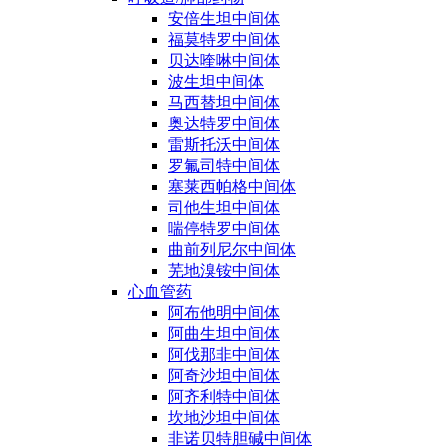
安倍生坦中间体
福莫特罗中间体
贝达喹啉中间体
波生坦中间体
马西替坦中间体
奥达特罗中间体
雷斯托沃中间体
罗氟司特中间体
塞莱西帕格中间体
司他生坦中间体
喘停特罗中间体
曲前列尼尔中间体
芜地溴铵中间体
心血管药
阿布他明中间体
阿曲生坦中间体
阿伐那非中间体
阿奇沙坦中间体
阿齐利特中间体
坎地沙坦中间体
非诺贝特胆碱中间体