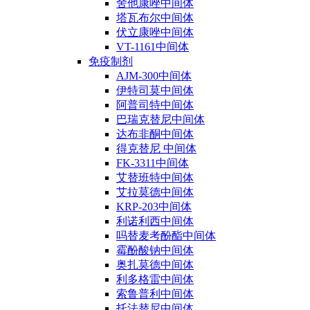
舍他康唑中间体
塔瓦布尔中间体
伏立康唑中间体
VT-1161中间体
免疫制剂
AJM-300中间体
伊特司莫中间体
阿普司特中间体
巴瑞克替尼中间体
达布非酮中间体
得克替尼 中间体
FK-3311中间体
艾替班特中间体
艾拉莫德中间体
KRP-203中间体
利诺利西中间体
吗替麦考酚酯中间体
霉酚酸钠中间体
奥扎莫德中间体
利多格雷中间体
索鲁普利中间体
托法替尼中间体