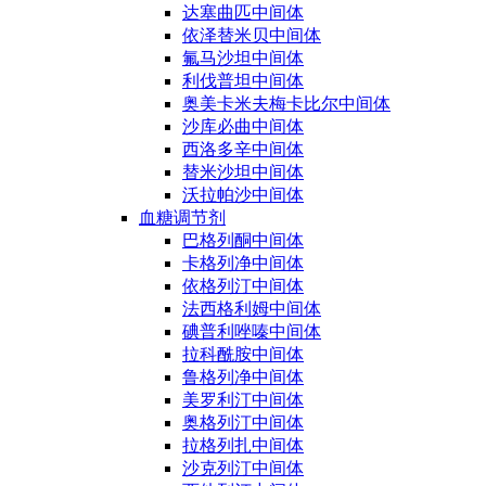
达塞曲匹中间体
依泽替米贝中间体
氟马沙坦中间体
利伐普坦中间体
奥美卡米夫梅卡比尔中间体
沙库必曲中间体
西洛多辛中间体
替米沙坦中间体
沃拉帕沙中间体
血糖调节剂
巴格列酮中间体
卡格列净中间体
依格列汀中间体
法西格利姆中间体
碘普利唑嗪中间体
拉科酰胺中间体
鲁格列净中间体
美罗利汀中间体
奥格列汀中间体
拉格列扎中间体
沙克列汀中间体