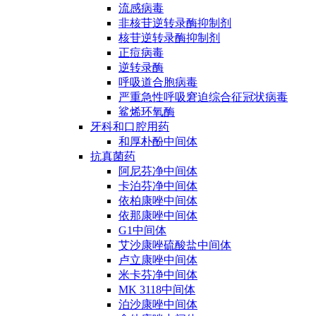
流感病毒
非核苷逆转录酶抑制剂
核苷逆转录酶抑制剂
正痘病毒
逆转录酶
呼吸道合胞病毒
严重急性呼吸窘迫综合征冠状病毒
鲨烯环氧酶
牙科和口腔用药
和厚朴酚中间体
抗真菌药
阿尼芬净中间体
卡泊芬净中间体
依柏康唑中间体
依那康唑中间体
G1中间体
艾沙康唑硫酸盐中间体
卢立康唑中间体
米卡芬净中间体
MK 3118中间体
泊沙康唑中间体