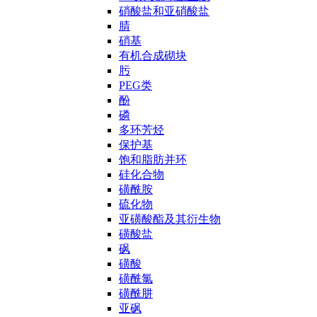
硝酸盐和亚硝酸盐
腈
硝基
有机合成砌块
肟
PEG类
酚
磷
多环芳烃
保护基
饱和脂肪并环
硅化合物
磺酰胺
硫化物
亚磺酸酯及其衍生物
磺酸盐
砜
磺酸
磺酰氯
磺酰肼
亚砜