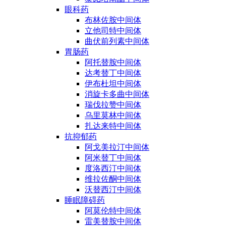
眼科药
布林佐胺中间体
立他司特中间体
曲伏前列素中间体
胃肠药
阿托替胺中间体
达考替丁中间体
伊布杜坦中间体
消旋卡多曲中间体
瑞伐拉赞中间体
乌里莫林中间体
扎达来特中间体
抗抑郁药
阿戈美拉汀中间体
阿米替丁中间体
度洛西汀中间体
维拉佐酮中间体
沃替西汀中间体
睡眠障碍药
阿莫伦特中间体
雷美替胺中间体