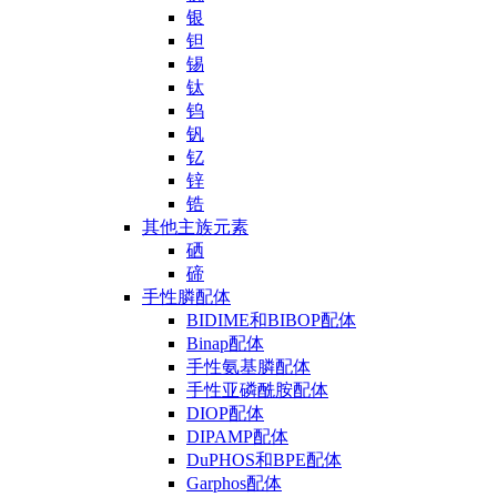
银
钽
锡
钛
钨
钒
钇
锌
锆
其他主族元素
硒
碲
手性膦配体
BIDIME和BIBOP配体
Binap配体
手性氨基膦配体
手性亚磷酰胺配体
DIOP配体
DIPAMP配体
DuPHOS和BPE配体
Garphos配体