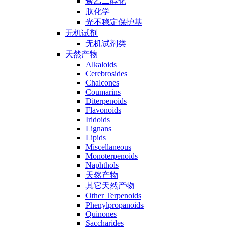
聚乙二醇化
肽化学
光不稳定保护基
无机试剂
无机试剂类
天然产物
Alkaloids
Cerebrosides
Chalcones
Coumarins
Diterpenoids
Flavonoids
Iridoids
Lignans
Lipids
Miscellaneous
Monoterpenoids
Naphthols
天然产物
其它天然产物
Other Terpenoids
Phenylpropanoids
Quinones
Saccharides