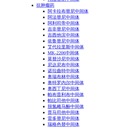
抗肿瘤药
阿卡拉布替尼中间体
阿法替尼中间体
阿利司帝中间体
吉非替尼中间体
吉西他滨中间体
依鲁替尼中间体
艾代拉里斯中间体
MK-2206中间体
莫替沙尼中间体
尼达尼布中间体
诺拉曲特中间体
奥瑞布林中间体
奥特罗内尔中间体
奥西丁尼中间体
帕布昔利布中间体
帕比司他中间体
脱氢雌马酚中间体
普马司他中间体
雷多替尼中间体
瑞格色替中间体