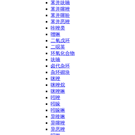
苯并呋喃
苯并噻唑
苯并噻吩
苯并恶唑
咔唑类
噌啉
二氧戊环
二噁英
环氧化合物
呋喃
卤代杂环
杂环砌块
咪唑
咪唑烷
咪唑啉
吲唑
吲哚
吲哚啉
异喹啉
异噻唑
异恶唑