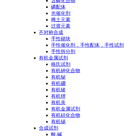
含磷化合物
磷配体
光催化剂
稀土元素
过渡元素
不对称合成
手性砌块
手性催化剂，手性配体，手性试剂
手性拆分剂
有机金属试剂
格氏试剂
有机砷化合物
有机铋
有机硼
有机锗
有机锂
有机汞
有机金属试剂
有机硅化合物
有机锡
合成试剂
酸,碱