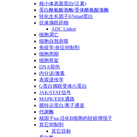
核小体表面蛋白(泛素)
蛋白酪氨酸激酶/受体酪氨酸激酶
转化生长因子β/Smad蛋白
抗体偶联药物
ADC Linker
细胞凋亡
细胞自我吞噬
免疫学/炎症抑制剂
细胞周期
细胞骨架
DNA损伤
内分泌/激素
表观遗传学
G蛋白偶联受体/G蛋白
JAK/STAT信号
MAPK/ERK通路
膜转运蛋白/离子通道
代谢酶
核因子κa-活化B细胞的轻链增强子
其它抑制剂
其它目标