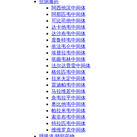
抗病毒药
阿西他滨中间体
阿那匹韦中间体
可比司他中间体
达卡他韦中间体
达沙布韦中间体
度鲁特韦中间体
依法韦仑中间体
埃替拉韦中间体
依曲韦林中间体
法尔达普雷中间体
格佐匹韦中间体
拉米夫定中间体
雷迪帕韦中间体
马拉维若中间体
奈韦拉平中间体
奥比他韦中间体
帕拉米韦中间体
索非布韦中间体
特拉匹韦中间体
维维罗克中间体
呼吸道/肺部药物