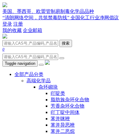
美国、墨西哥、欧盟管制易制毒化学品品种
“清朗网络空间，共筑禁毒防线” 全国化工行业净网倡议
登录
注册
我的收藏
企业邮箱
搜索
0
Toggle navigation
全部产品分类
高端化学品
杂环砌块
吖啶类
脂肪族杂环化合物
芳香杂环化合物
吖丁啶中间体
苯并咪唑
苯并异恶唑
苯并二恶烷