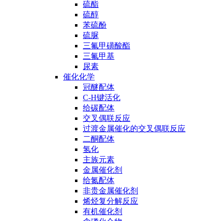
硫酯
硫醇
苯硫酚
硫脲
三氟甲磺酸酯
三氟甲基
尿素
催化化学
冠醚配体
C-H键活化
给碳配体
交叉偶联反应
过渡金属催化的交叉偶联反应
二酮配体
氢化
主族元素
金属催化剂
给氮配体
非贵金属催化剂
烯烃复分解反应
有机催化剂