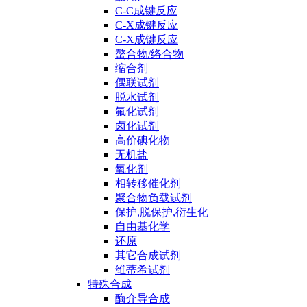
C-C成键反应
C-X成键反应
C-X成键反应
螯合物/络合物
缩合剂
偶联试剂
脱水试剂
氟化试剂
卤化试剂
高价碘化物
无机盐
氧化剂
相转移催化剂
聚合物负载试剂
保护,脱保护,衍生化
自由基化学
还原
其它合成试剂
维蒂希试剂
特殊合成
酶介导合成