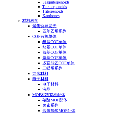
Sesquiterpenoids
Tetraterpenoids
Triterpenoids
Xanthones
材料科学
聚集诱导发光
四苯乙烯系列
COF有机单体
醛基COF单体
炔基COF单体
氨基COF单体
氰基COF单体
多官能团COF单体
三蝶烯系列
纳米材料
电子材料
电子材料
液晶
MOF材料有机配体
羧酸MOF配体
卤素系列
含氮羧酸MOF配体