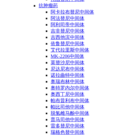
抗肿瘤药
阿卡拉布替尼中间体
阿法替尼中间体
阿利司帝中间体
吉非替尼中间体
吉西他滨中间体
依鲁替尼中间体
艾代拉里斯中间体
MK-2206中间体
莫替沙尼中间体
尼达尼布中间体
诺拉曲特中间体
奥瑞布林中间体
奥特罗内尔中间体
奥西丁尼中间体
帕布昔利布中间体
帕比司他中间体
脱氢雌马酚中间体
普马司他中间体
雷多替尼中间体
瑞格色替中间体