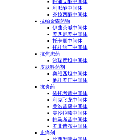
帕潘立酮中间体
利哌酮中间体
齐拉西酮中间体
抗帕金森药物
伊曲茶碱中间体
罗匹尼罗中间体
托卡朋中间体
托扎纳丁中间体
抗焦虑药
沙瑞度坦中间体
皮肤科药剂
奥维匹坦中间体
他扎罗汀中间体
抗炎药
依托考昔中间体
利克飞龙中间体
美洛昔康中间体
美沙拉嗪中间体
帕马考昔中间体
罗非昔布中间体
止痛剂
比西发啶中间体