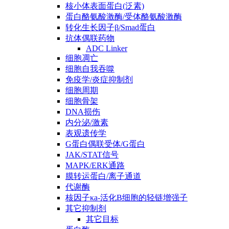
核小体表面蛋白(泛素)
蛋白酪氨酸激酶/受体酪氨酸激酶
转化生长因子β/Smad蛋白
抗体偶联药物
ADC Linker
细胞凋亡
细胞自我吞噬
免疫学/炎症抑制剂
细胞周期
细胞骨架
DNA损伤
内分泌/激素
表观遗传学
G蛋白偶联受体/G蛋白
JAK/STAT信号
MAPK/ERK通路
膜转运蛋白/离子通道
代谢酶
核因子κa-活化B细胞的轻链增强子
其它抑制剂
其它目标