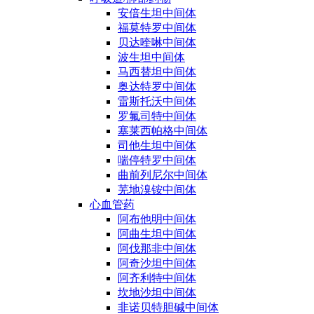
安倍生坦中间体
福莫特罗中间体
贝达喹啉中间体
波生坦中间体
马西替坦中间体
奥达特罗中间体
雷斯托沃中间体
罗氟司特中间体
塞莱西帕格中间体
司他生坦中间体
喘停特罗中间体
曲前列尼尔中间体
芜地溴铵中间体
心血管药
阿布他明中间体
阿曲生坦中间体
阿伐那非中间体
阿奇沙坦中间体
阿齐利特中间体
坎地沙坦中间体
非诺贝特胆碱中间体