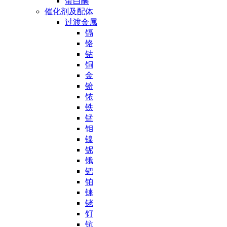
蛋白酶
催化剂及配体
过渡金属
镉
铬
钴
铜
金
铪
铱
铁
锰
钼
镍
铌
锇
钯
铂
铼
铑
钌
钪