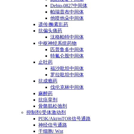
Debio-0827中间体
帕瑞昔布中间体
他喷他朵中间体
遗传/酶紊乱药
抗偏头痛药
汰格帕特中间体
中枢神经系统药物
匹普鲁多中间体
特氟仑胺中间体
止吐药
福沙吡坦中间体
罗拉吡坦中间体
抗成瘾药
伐伦克林中间体
麻醉药
抗痉挛剂
骨骼肌松弛剂
抑制剂/受体激动剂
PI3K/Akt/mTOR信号通路
神经信号通路
干细胞/ Wnt