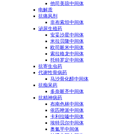
他司美琼中间体
电解质
抗痛风剂
非布索坦中间体
泌尿生殖药
安妥沙星中间体
米拉贝隆中间体
欧司哌米中间体
索拉格龙中间体
托特罗定中间体
抗寄生虫药
代谢性骨病药
马沙骨化醇中间体
抗痴呆药
多奈哌齐中间体
抗精神病药
布南色林中间体
依匹唑派中间体
卡利拉嗪中间体
埃特贝尔中间体
奥氮平中间体