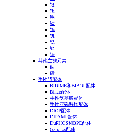
银
钽
锡
钛
钨
钒
钇
锌
锆
其他主族元素
硒
碲
手性膦配体
BIDIME和BIBOP配体
Binap配体
手性氨基膦配体
手性亚磷酰胺配体
DIOP配体
DIPAMP配体
DuPHOS和BPE配体
Garphos配体