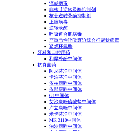
流感病毒
非核苷逆转录酶抑制剂
核苷逆转录酶抑制剂
正痘病毒
逆转录酶
呼吸道合胞病毒
严重急性呼吸窘迫综合征冠状病毒
鲨烯环氧酶
牙科和口腔用药
和厚朴酚中间体
抗真菌药
阿尼芬净中间体
卡泊芬净中间体
依柏康唑中间体
依那康唑中间体
G1中间体
艾沙康唑硫酸盐中间体
卢立康唑中间体
米卡芬净中间体
MK 3118中间体
泊沙康唑中间体