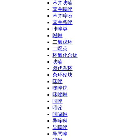
苯并呋喃
苯并噻唑
苯并噻吩
苯并恶唑
咔唑类
噌啉
二氧戊环
二噁英
环氧化合物
呋喃
卤代杂环
杂环砌块
咪唑
咪唑烷
咪唑啉
吲唑
吲哚
吲哚啉
异喹啉
异噻唑
异恶唑