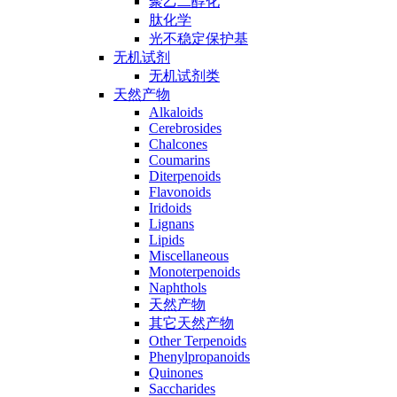
聚乙二醇化
肽化学
光不稳定保护基
无机试剂
无机试剂类
天然产物
Alkaloids
Cerebrosides
Chalcones
Coumarins
Diterpenoids
Flavonoids
Iridoids
Lignans
Lipids
Miscellaneous
Monoterpenoids
Naphthols
天然产物
其它天然产物
Other Terpenoids
Phenylpropanoids
Quinones
Saccharides