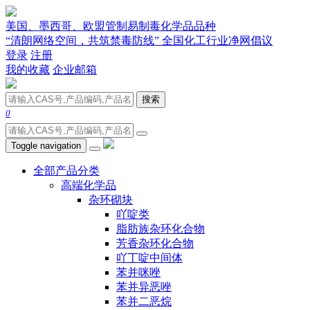
美国、墨西哥、欧盟管制易制毒化学品品种
“清朗网络空间，共筑禁毒防线” 全国化工行业净网倡议
登录
注册
我的收藏
企业邮箱
搜索
0
Toggle navigation
全部产品分类
高端化学品
杂环砌块
吖啶类
脂肪族杂环化合物
芳香杂环化合物
吖丁啶中间体
苯并咪唑
苯并异恶唑
苯并二恶烷