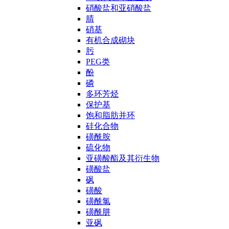
硝酸盐和亚硝酸盐
腈
硝基
有机合成砌块
肟
PEG类
酚
磷
多环芳烃
保护基
饱和脂肪并环
硅化合物
磺酰胺
硫化物
亚磺酸酯及其衍生物
磺酸盐
砜
磺酸
磺酰氯
磺酰肼
亚砜