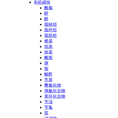
有机砌块
酰氯
醇
醛
脂链烃
脂环烃
脂肪烃
烯基
烷基
炔基
酰胺
脒
胺
酸酐
芳基
叠氮化物
偶氮化合物
苯环化合物
苄溴
苄氯
双