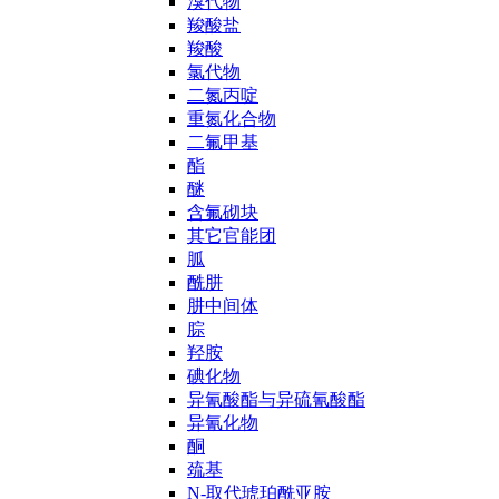
溴代物
羧酸盐
羧酸
氯代物
二氮丙啶
重氮化合物
二氟甲基
酯
醚
含氟砌块
其它官能团
胍
酰肼
肼中间体
腙
羟胺
碘化物
异氰酸酯与异硫氰酸酯
异氰化物
酮
巯基
N-取代琥珀酰亚胺