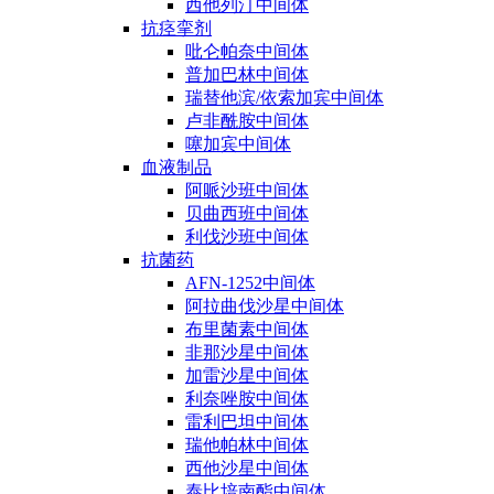
西他列汀中间体
抗痉挛剂
吡仑帕奈中间体
普加巴林中间体
瑞替他滨/依索加宾中间体
卢非酰胺中间体
噻加宾中间体
血液制品
阿哌沙班中间体
贝曲西班中间体
利伐沙班中间体
抗菌药
AFN-1252中间体
阿拉曲伐沙星中间体
布里菌素中间体
非那沙星中间体
加雷沙星中间体
利奈唑胺中间体
雷利巴坦中间体
瑞他帕林中间体
西他沙星中间体
泰比培南酯中间体