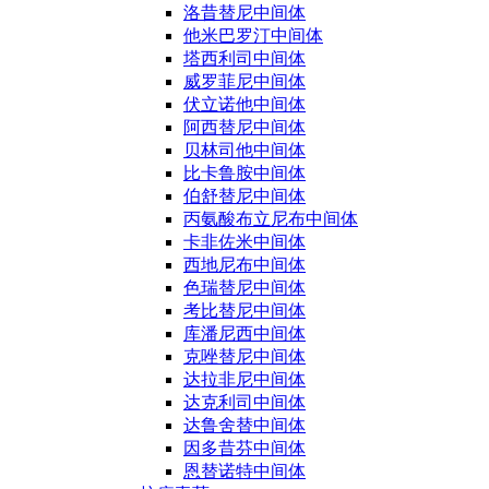
洛昔替尼中间体
他米巴罗汀中间体
塔西利司中间体
威罗菲尼中间体
伏立诺他中间体
阿西替尼中间体
贝林司他中间体
比卡鲁胺中间体
伯舒替尼中间体
丙氨酸布立尼布中间体
卡非佐米中间体
西地尼布中间体
色瑞替尼中间体
考比替尼中间体
库潘尼西中间体
克唑替尼中间体
达拉非尼中间体
达克利司中间体
达鲁舍替中间体
因多昔芬中间体
恩替诺特中间体