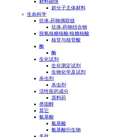
材料砌块
超分子主体材料
生命科学
抗体-药物偶联链
抗体-药物结合物
脱氧核糖核酸/核糖核酸
核苷与核苷酸
酶
酶
生化试剂
生化测定试剂
生物化学及试剂
杀虫剂
杀虫剂
活性医药成分
原料药
类固醇
其它
氨基酸
氨基酸
氨基酸衍生物
多肽