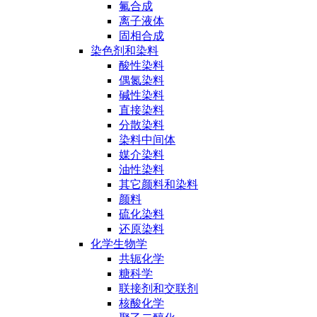
氟合成
离子液体
固相合成
染色剂和染料
酸性染料
偶氮染料
碱性染料
直接染料
分散染料
染料中间体
媒介染料
油性染料
其它颜料和染料
颜料
硫化染料
还原染料
化学生物学
共轭化学
糖科学
联接剂和交联剂
核酸化学