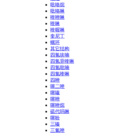
吡咯烷
吡咯啉
喹唑啉
喹啉
喹喔啉
奎尼丁
螺环
其它结构
四氢呋喃
四氢异喹啉
四氢吡喃
四氢喹啉
四唑
噻二唑
噻嗪
噻唑
噻唑烷
硫代吗啉
噻吩
三嗪
三氮唑