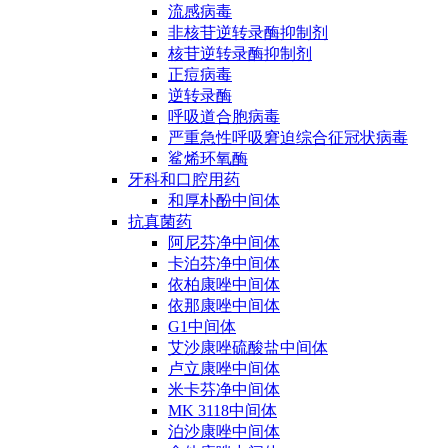
流感病毒
非核苷逆转录酶抑制剂
核苷逆转录酶抑制剂
正痘病毒
逆转录酶
呼吸道合胞病毒
严重急性呼吸窘迫综合征冠状病毒
鲨烯环氧酶
牙科和口腔用药
和厚朴酚中间体
抗真菌药
阿尼芬净中间体
卡泊芬净中间体
依柏康唑中间体
依那康唑中间体
G1中间体
艾沙康唑硫酸盐中间体
卢立康唑中间体
米卡芬净中间体
MK 3118中间体
泊沙康唑中间体