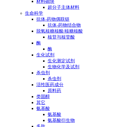
材料砌块
超分子主体材料
生命科学
抗体-药物偶联链
抗体-药物结合物
脱氧核糖核酸/核糖核酸
核苷与核苷酸
酶
酶
生化试剂
生化测定试剂
生物化学及试剂
杀虫剂
杀虫剂
活性医药成分
原料药
类固醇
其它
氨基酸
氨基酸
氨基酸衍生物
多肽