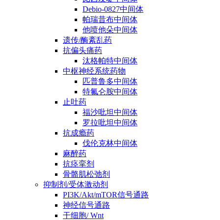
Debio-0827中间体
帕瑞昔布中间体
他喷他朵中间体
遗传/酶紊乱药
抗偏头痛药
汰格帕特中间体
中枢神经系统药物
匹普鲁多中间体
特氟仑胺中间体
止吐药
福沙吡坦中间体
罗拉吡坦中间体
抗成瘾药
伐伦克林中间体
麻醉药
抗痉挛剂
骨骼肌松弛剂
抑制剂/受体激动剂
PI3K/Akt/mTOR信号通路
神经信号通路
干细胞/ Wnt