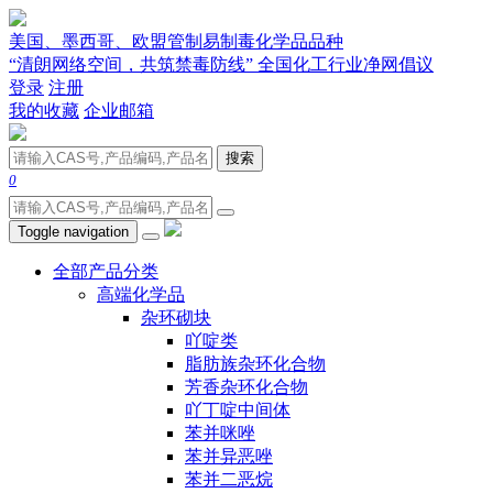
美国、墨西哥、欧盟管制易制毒化学品品种
“清朗网络空间，共筑禁毒防线” 全国化工行业净网倡议
登录
注册
我的收藏
企业邮箱
搜索
0
Toggle navigation
全部产品分类
高端化学品
杂环砌块
吖啶类
脂肪族杂环化合物
芳香杂环化合物
吖丁啶中间体
苯并咪唑
苯并异恶唑
苯并二恶烷