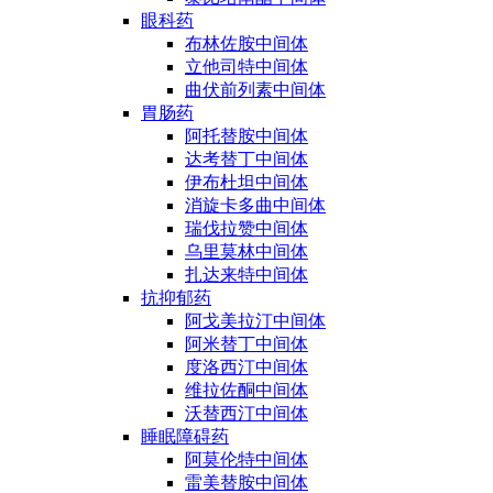
眼科药
布林佐胺中间体
立他司特中间体
曲伏前列素中间体
胃肠药
阿托替胺中间体
达考替丁中间体
伊布杜坦中间体
消旋卡多曲中间体
瑞伐拉赞中间体
乌里莫林中间体
扎达来特中间体
抗抑郁药
阿戈美拉汀中间体
阿米替丁中间体
度洛西汀中间体
维拉佐酮中间体
沃替西汀中间体
睡眠障碍药
阿莫伦特中间体
雷美替胺中间体