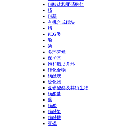
硝酸盐和亚硝酸盐
腈
硝基
有机合成砌块
肟
PEG类
酚
磷
多环芳烃
保护基
饱和脂肪并环
硅化合物
磺酰胺
硫化物
亚磺酸酯及其衍生物
磺酸盐
砜
磺酸
磺酰氯
磺酰肼
亚砜