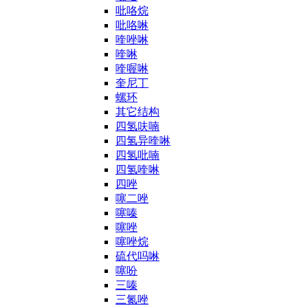
吡咯烷
吡咯啉
喹唑啉
喹啉
喹喔啉
奎尼丁
螺环
其它结构
四氢呋喃
四氢异喹啉
四氢吡喃
四氢喹啉
四唑
噻二唑
噻嗪
噻唑
噻唑烷
硫代吗啉
噻吩
三嗪
三氮唑