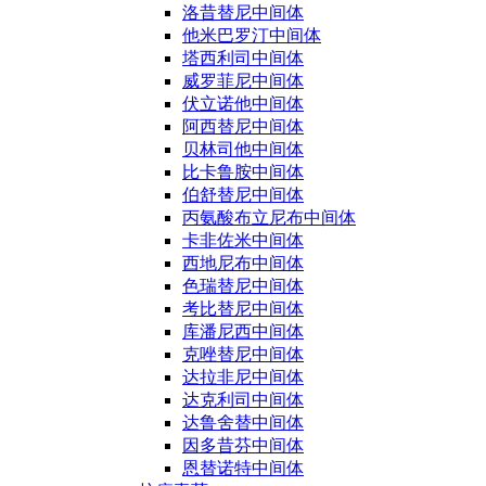
洛昔替尼中间体
他米巴罗汀中间体
塔西利司中间体
威罗菲尼中间体
伏立诺他中间体
阿西替尼中间体
贝林司他中间体
比卡鲁胺中间体
伯舒替尼中间体
丙氨酸布立尼布中间体
卡非佐米中间体
西地尼布中间体
色瑞替尼中间体
考比替尼中间体
库潘尼西中间体
克唑替尼中间体
达拉非尼中间体
达克利司中间体
达鲁舍替中间体
因多昔芬中间体
恩替诺特中间体