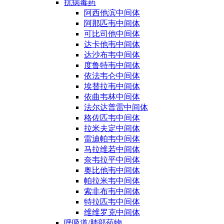
抗病毒药
阿西他滨中间体
阿那匹韦中间体
可比司他中间体
达卡他韦中间体
达沙布韦中间体
度鲁特韦中间体
依法韦仑中间体
埃替拉韦中间体
依曲韦林中间体
法尔达普雷中间体
格佐匹韦中间体
拉米夫定中间体
雷迪帕韦中间体
马拉维若中间体
奈韦拉平中间体
奥比他韦中间体
帕拉米韦中间体
索非布韦中间体
特拉匹韦中间体
维维罗克中间体
呼吸道/肺部药物