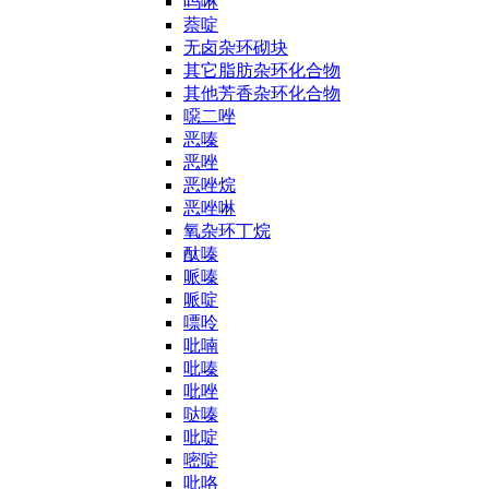
吗啉
萘啶
无卤杂环砌块
其它脂肪杂环化合物
其他芳香杂环化合物
噁二唑
恶嗪
恶唑
恶唑烷
恶唑啉
氧杂环丁烷
酞嗪
哌嗪
哌啶
嘌呤
吡喃
吡嗪
吡唑
哒嗪
吡啶
嘧啶
吡咯