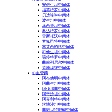
安倍生坦中间体
福莫特罗中间体
贝达喹啉中间体
波生坦中间体
马西替坦中间体
奥达特罗中间体
雷斯托沃中间体
罗氟司特中间体
塞莱西帕格中间体
司他生坦中间体
喘停特罗中间体
曲前列尼尔中间体
芜地溴铵中间体
心血管药
阿布他明中间体
阿曲生坦中间体
阿伐那非中间体
阿奇沙坦中间体
阿齐利特中间体
坎地沙坦中间体
非诺贝特胆碱中间体