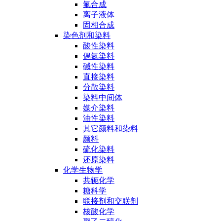
氟合成
离子液体
固相合成
染色剂和染料
酸性染料
偶氮染料
碱性染料
直接染料
分散染料
染料中间体
媒介染料
油性染料
其它颜料和染料
颜料
硫化染料
还原染料
化学生物学
共轭化学
糖科学
联接剂和交联剂
核酸化学