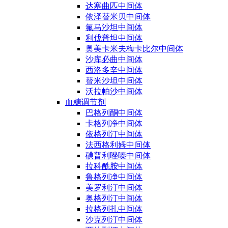
达塞曲匹中间体
依泽替米贝中间体
氟马沙坦中间体
利伐普坦中间体
奥美卡米夫梅卡比尔中间体
沙库必曲中间体
西洛多辛中间体
替米沙坦中间体
沃拉帕沙中间体
血糖调节剂
巴格列酮中间体
卡格列净中间体
依格列汀中间体
法西格利姆中间体
碘普利唑嗪中间体
拉科酰胺中间体
鲁格列净中间体
美罗利汀中间体
奥格列汀中间体
拉格列扎中间体
沙克列汀中间体