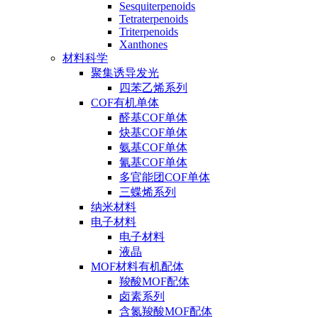
Sesquiterpenoids
Tetraterpenoids
Triterpenoids
Xanthones
材料科学
聚集诱导发光
四苯乙烯系列
COF有机单体
醛基COF单体
炔基COF单体
氨基COF单体
氰基COF单体
多官能团COF单体
三蝶烯系列
纳米材料
电子材料
电子材料
液晶
MOF材料有机配体
羧酸MOF配体
卤素系列
含氮羧酸MOF配体