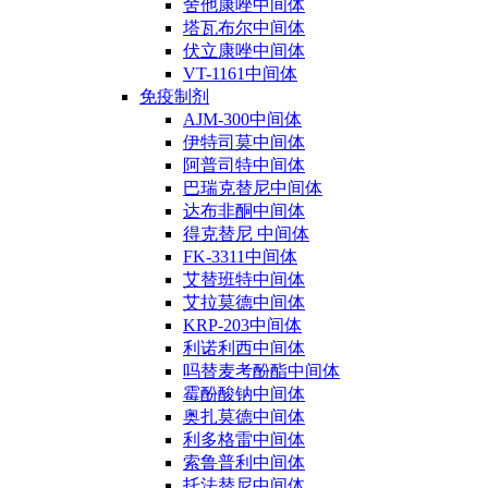
舍他康唑中间体
塔瓦布尔中间体
伏立康唑中间体
VT-1161中间体
免疫制剂
AJM-300中间体
伊特司莫中间体
阿普司特中间体
巴瑞克替尼中间体
达布非酮中间体
得克替尼 中间体
FK-3311中间体
艾替班特中间体
艾拉莫德中间体
KRP-203中间体
利诺利西中间体
吗替麦考酚酯中间体
霉酚酸钠中间体
奥扎莫德中间体
利多格雷中间体
索鲁普利中间体
托法替尼中间体