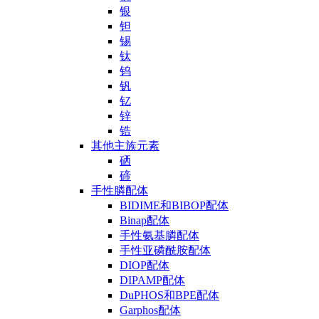
银
钽
锡
钛
钨
钒
钇
锌
锆
其他主族元素
硒
碲
手性膦配体
BIDIME和BIBOP配体
Binap配体
手性氨基膦配体
手性亚磷酰胺配体
DIOP配体
DIPAMP配体
DuPHOS和BPE配体
Garphos配体