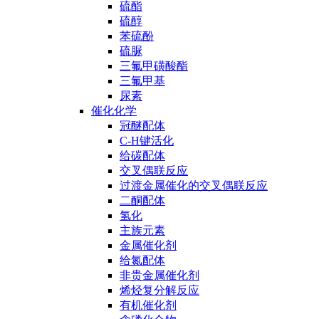
硫酯
硫醇
苯硫酚
硫脲
三氟甲磺酸酯
三氟甲基
尿素
催化化学
冠醚配体
C-H键活化
给碳配体
交叉偶联反应
过渡金属催化的交叉偶联反应
二酮配体
氢化
主族元素
金属催化剂
给氮配体
非贵金属催化剂
烯烃复分解反应
有机催化剂