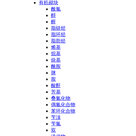
有机砌块
酰氯
醇
醛
脂链烃
脂环烃
脂肪烃
烯基
烷基
炔基
酰胺
脒
胺
酸酐
芳基
叠氮化物
偶氮化合物
苯环化合物
苄溴
苄氯
双