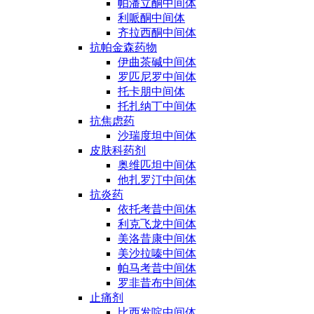
帕潘立酮中间体
利哌酮中间体
齐拉西酮中间体
抗帕金森药物
伊曲茶碱中间体
罗匹尼罗中间体
托卡朋中间体
托扎纳丁中间体
抗焦虑药
沙瑞度坦中间体
皮肤科药剂
奥维匹坦中间体
他扎罗汀中间体
抗炎药
依托考昔中间体
利克飞龙中间体
美洛昔康中间体
美沙拉嗪中间体
帕马考昔中间体
罗非昔布中间体
止痛剂
比西发啶中间体