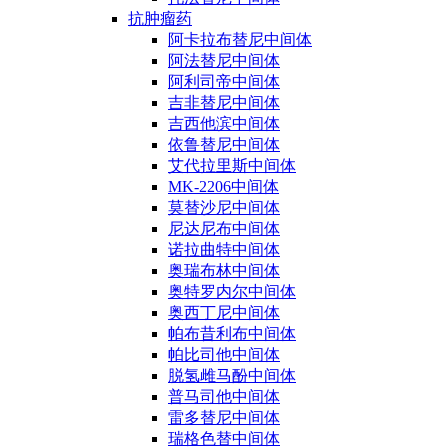
抗肿瘤药
阿卡拉布替尼中间体
阿法替尼中间体
阿利司帝中间体
吉非替尼中间体
吉西他滨中间体
依鲁替尼中间体
艾代拉里斯中间体
MK-2206中间体
莫替沙尼中间体
尼达尼布中间体
诺拉曲特中间体
奥瑞布林中间体
奥特罗内尔中间体
奥西丁尼中间体
帕布昔利布中间体
帕比司他中间体
脱氢雌马酚中间体
普马司他中间体
雷多替尼中间体
瑞格色替中间体