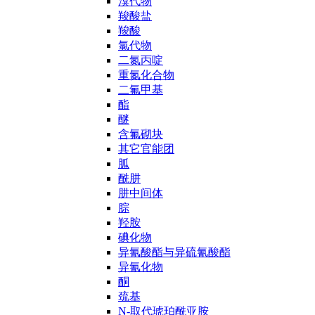
溴代物
羧酸盐
羧酸
氯代物
二氮丙啶
重氮化合物
二氟甲基
酯
醚
含氟砌块
其它官能团
胍
酰肼
肼中间体
腙
羟胺
碘化物
异氰酸酯与异硫氰酸酯
异氰化物
酮
巯基
N-取代琥珀酰亚胺