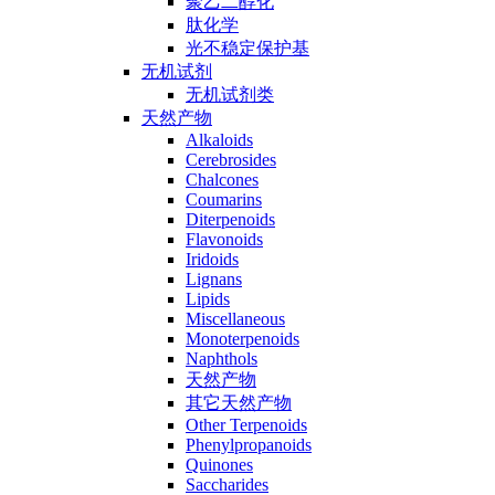
聚乙二醇化
肽化学
光不稳定保护基
无机试剂
无机试剂类
天然产物
Alkaloids
Cerebrosides
Chalcones
Coumarins
Diterpenoids
Flavonoids
Iridoids
Lignans
Lipids
Miscellaneous
Monoterpenoids
Naphthols
天然产物
其它天然产物
Other Terpenoids
Phenylpropanoids
Quinones
Saccharides