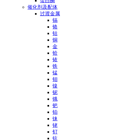
蛋白酶
催化剂及配体
过渡金属
镉
铬
钴
铜
金
铪
铱
铁
锰
钼
镍
铌
锇
钯
铂
铼
铑
钌
钪