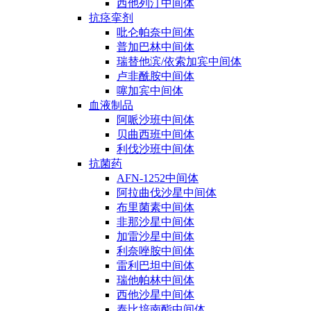
西他列汀中间体
抗痉挛剂
吡仑帕奈中间体
普加巴林中间体
瑞替他滨/依索加宾中间体
卢非酰胺中间体
噻加宾中间体
血液制品
阿哌沙班中间体
贝曲西班中间体
利伐沙班中间体
抗菌药
AFN-1252中间体
阿拉曲伐沙星中间体
布里菌素中间体
非那沙星中间体
加雷沙星中间体
利奈唑胺中间体
雷利巴坦中间体
瑞他帕林中间体
西他沙星中间体
泰比培南酯中间体