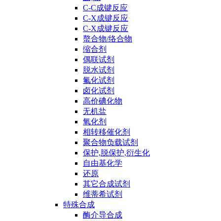
C-C成键反应
C-X成键反应
C-X成键反应
螯合物/络合物
缩合剂
偶联试剂
脱水试剂
氟化试剂
卤化试剂
高价碘化物
无机盐
氧化剂
相转移催化剂
聚合物负载试剂
保护,脱保护,衍生化
自由基化学
还原
其它合成试剂
维蒂希试剂
特殊合成
酶介导合成