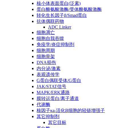
核小体表面蛋白(泛素)
蛋白酪氨酸激酶/受体酪氨酸激酶
转化生长因子β/Smad蛋白
抗体偶联药物
ADC Linker
细胞凋亡
细胞自我吞噬
免疫学/炎症抑制剂
细胞周期
细胞骨架
DNA损伤
内分泌/激素
表观遗传学
G蛋白偶联受体/G蛋白
JAK/STAT信号
MAPK/ERK通路
膜转运蛋白/离子通道
代谢酶
核因子κa-活化B细胞的轻链增强子
其它抑制剂
其它目标