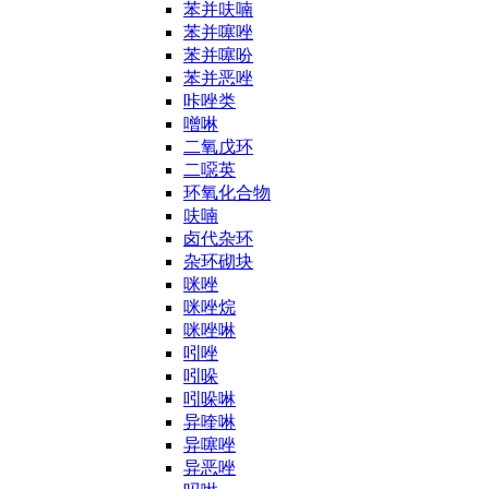
苯并呋喃
苯并噻唑
苯并噻吩
苯并恶唑
咔唑类
噌啉
二氧戊环
二噁英
环氧化合物
呋喃
卤代杂环
杂环砌块
咪唑
咪唑烷
咪唑啉
吲唑
吲哚
吲哚啉
异喹啉
异噻唑
异恶唑