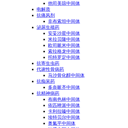
他司美琼中间体
电解质
抗痛风剂
非布索坦中间体
泌尿生殖药
安妥沙星中间体
米拉贝隆中间体
欧司哌米中间体
索拉格龙中间体
托特罗定中间体
抗寄生虫药
代谢性骨病药
马沙骨化醇中间体
抗痴呆药
多奈哌齐中间体
抗精神病药
布南色林中间体
依匹唑派中间体
卡利拉嗪中间体
埃特贝尔中间体
奥氮平中间体