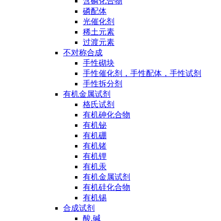
含磷化合物
磷配体
光催化剂
稀土元素
过渡元素
不对称合成
手性砌块
手性催化剂，手性配体，手性试剂
手性拆分剂
有机金属试剂
格氏试剂
有机砷化合物
有机铋
有机硼
有机锗
有机锂
有机汞
有机金属试剂
有机硅化合物
有机锡
合成试剂
酸,碱