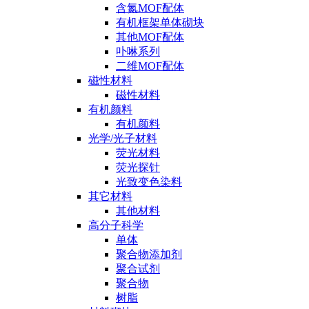
含氮MOF配体
有机框架单体砌块
其他MOF配体
卟啉系列
二维MOF配体
磁性材料
磁性材料
有机颜料
有机颜料
光学/光子材料
荧光材料
荧光探针
光致变色染料
其它材料
其他材料
高分子科学
单体
聚合物添加剂
聚合试剂
聚合物
树脂