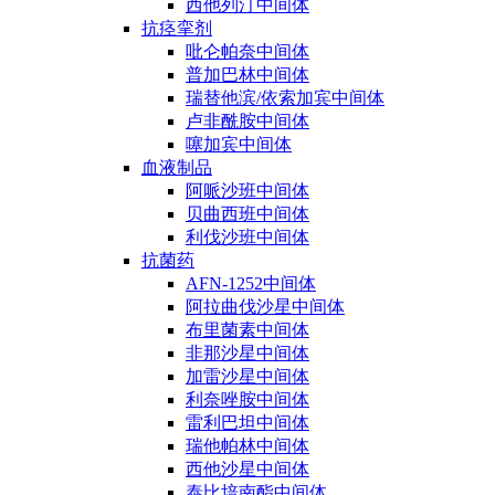
西他列汀中间体
抗痉挛剂
吡仑帕奈中间体
普加巴林中间体
瑞替他滨/依索加宾中间体
卢非酰胺中间体
噻加宾中间体
血液制品
阿哌沙班中间体
贝曲西班中间体
利伐沙班中间体
抗菌药
AFN-1252中间体
阿拉曲伐沙星中间体
布里菌素中间体
非那沙星中间体
加雷沙星中间体
利奈唑胺中间体
雷利巴坦中间体
瑞他帕林中间体
西他沙星中间体
泰比培南酯中间体