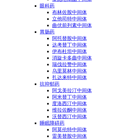
眼科药
布林佐胺中间体
立他司特中间体
曲伏前列素中间体
胃肠药
阿托替胺中间体
达考替丁中间体
伊布杜坦中间体
消旋卡多曲中间体
瑞伐拉赞中间体
乌里莫林中间体
扎达来特中间体
抗抑郁药
阿戈美拉汀中间体
阿米替丁中间体
度洛西汀中间体
维拉佐酮中间体
沃替西汀中间体
睡眠障碍药
阿莫伦特中间体
雷美替胺中间体