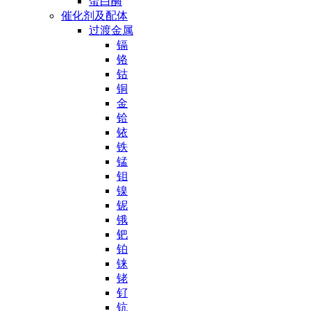
蛋白酶
催化剂及配体
过渡金属
镉
铬
钴
铜
金
铪
铱
铁
锰
钼
镍
铌
锇
钯
铂
铼
铑
钌
钪