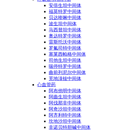
安倍生坦中间体
福莫特罗中间体
贝达喹啉中间体
波生坦中间体
马西替坦中间体
奥达特罗中间体
雷斯托沃中间体
罗氟司特中间体
塞莱西帕格中间体
司他生坦中间体
喘停特罗中间体
曲前列尼尔中间体
芜地溴铵中间体
心血管药
阿布他明中间体
阿曲生坦中间体
阿伐那非中间体
阿奇沙坦中间体
阿齐利特中间体
坎地沙坦中间体
非诺贝特胆碱中间体