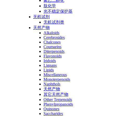
聚乙二醇化
肽化学
光不稳定保护基
无机试剂
无机试剂类
天然产物
Alkaloids
Cerebrosides
Chalcones
Coumarins
Diterpenoids
Flavonoids
Iridoids
Lignans
Lipids
Miscellaneous
Monoterpenoids
Naphthols
天然产物
其它天然产物
Other Terpenoids
Phenylpropanoids
Quinones
Saccharides