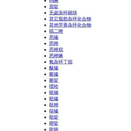
吗啉
萘啶
无卤杂环砌块
其它脂肪杂环化合物
其他芳香杂环化合物
噁二唑
恶嗪
恶唑
恶唑烷
恶唑啉
氧杂环丁烷
酞嗪
哌嗪
哌啶
嘌呤
吡喃
吡嗪
吡唑
哒嗪
吡啶
嘧啶
吡咯