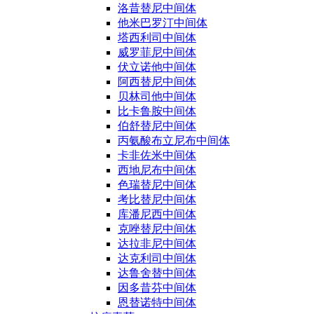
洛昔替尼中间体
他米巴罗汀中间体
塔西利司中间体
威罗菲尼中间体
伏立诺他中间体
阿西替尼中间体
贝林司他中间体
比卡鲁胺中间体
伯舒替尼中间体
丙氨酸布立尼布中间体
卡非佐米中间体
西地尼布中间体
色瑞替尼中间体
考比替尼中间体
库潘尼西中间体
克唑替尼中间体
达拉非尼中间体
达克利司中间体
达鲁舍替中间体
因多昔芬中间体
恩替诺特中间体