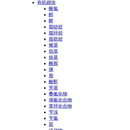
有机砌块
酰氯
醇
醛
脂链烃
脂环烃
脂肪烃
烯基
烷基
炔基
酰胺
脒
胺
酸酐
芳基
叠氮化物
偶氮化合物
苯环化合物
苄溴
苄氯
双