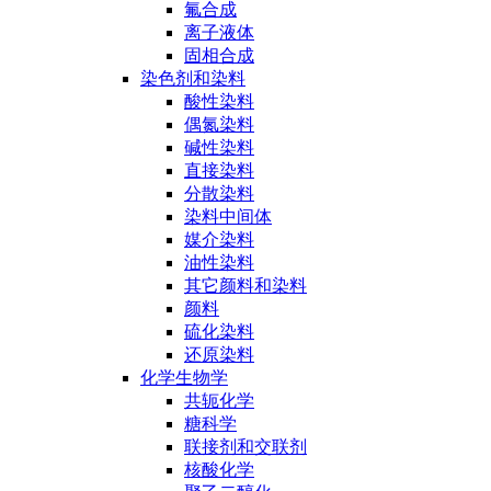
氟合成
离子液体
固相合成
染色剂和染料
酸性染料
偶氮染料
碱性染料
直接染料
分散染料
染料中间体
媒介染料
油性染料
其它颜料和染料
颜料
硫化染料
还原染料
化学生物学
共轭化学
糖科学
联接剂和交联剂
核酸化学