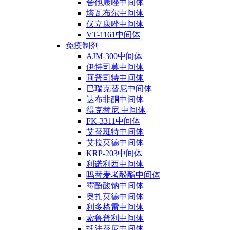
舍他康唑中间体
塔瓦布尔中间体
伏立康唑中间体
VT-1161中间体
免疫制剂
AJM-300中间体
伊特司莫中间体
阿普司特中间体
巴瑞克替尼中间体
达布非酮中间体
得克替尼 中间体
FK-3311中间体
艾替班特中间体
艾拉莫德中间体
KRP-203中间体
利诺利西中间体
吗替麦考酚酯中间体
霉酚酸钠中间体
奥扎莫德中间体
利多格雷中间体
索鲁普利中间体
托法替尼中间体