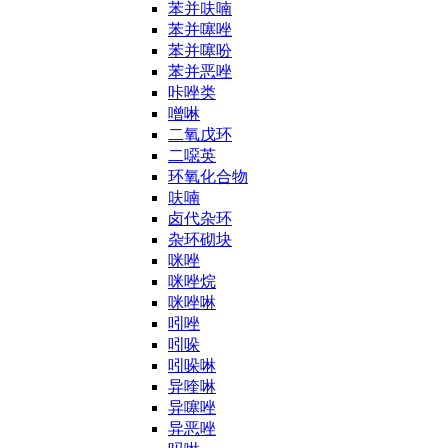
苯并呋喃
苯并噻唑
苯并噻吩
苯并恶唑
咔唑类
噌啉
二氧戊环
二噁英
环氧化合物
呋喃
卤代杂环
杂环砌块
咪唑
咪唑烷
咪唑啉
吲唑
吲哚
吲哚啉
异喹啉
异噻唑
异恶唑