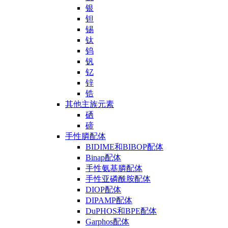
银
钽
锡
钛
钨
钒
钇
锌
锆
其他主族元素
硒
碲
手性膦配体
BIDIME和BIBOP配体
Binap配体
手性氨基膦配体
手性亚磷酰胺配体
DIOP配体
DIPAMP配体
DuPHOS和BPE配体
Garphos配体