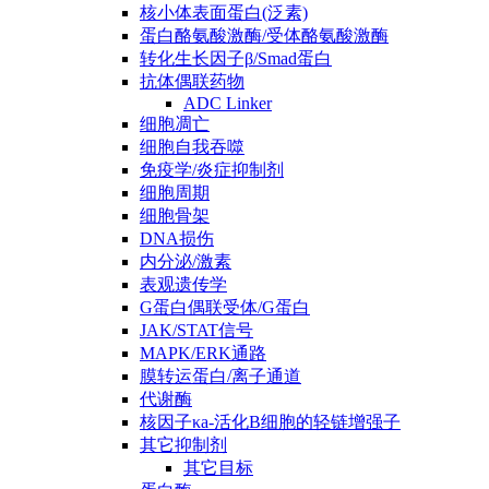
核小体表面蛋白(泛素)
蛋白酪氨酸激酶/受体酪氨酸激酶
转化生长因子β/Smad蛋白
抗体偶联药物
ADC Linker
细胞凋亡
细胞自我吞噬
免疫学/炎症抑制剂
细胞周期
细胞骨架
DNA损伤
内分泌/激素
表观遗传学
G蛋白偶联受体/G蛋白
JAK/STAT信号
MAPK/ERK通路
膜转运蛋白/离子通道
代谢酶
核因子κa-活化B细胞的轻链增强子
其它抑制剂
其它目标