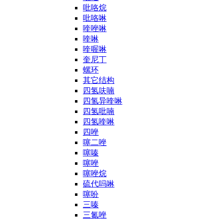
吡咯烷
吡咯啉
喹唑啉
喹啉
喹喔啉
奎尼丁
螺环
其它结构
四氢呋喃
四氢异喹啉
四氢吡喃
四氢喹啉
四唑
噻二唑
噻嗪
噻唑
噻唑烷
硫代吗啉
噻吩
三嗪
三氮唑