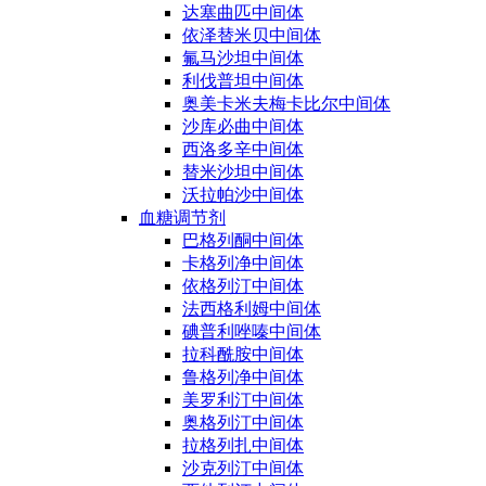
达塞曲匹中间体
依泽替米贝中间体
氟马沙坦中间体
利伐普坦中间体
奥美卡米夫梅卡比尔中间体
沙库必曲中间体
西洛多辛中间体
替米沙坦中间体
沃拉帕沙中间体
血糖调节剂
巴格列酮中间体
卡格列净中间体
依格列汀中间体
法西格利姆中间体
碘普利唑嗪中间体
拉科酰胺中间体
鲁格列净中间体
美罗利汀中间体
奥格列汀中间体
拉格列扎中间体
沙克列汀中间体