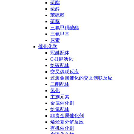
硫酯
硫醇
苯硫酚
硫脲
三氟甲磺酸酯
三氟甲基
尿素
催化化学
冠醚配体
C-H键活化
给碳配体
交叉偶联反应
过渡金属催化的交叉偶联反应
二酮配体
氢化
主族元素
金属催化剂
给氮配体
非贵金属催化剂
烯烃复分解反应
有机催化剂