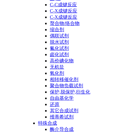
C-C成键反应
C-X成键反应
C-X成键反应
螯合物/络合物
缩合剂
偶联试剂
脱水试剂
氟化试剂
卤化试剂
高价碘化物
无机盐
氧化剂
相转移催化剂
聚合物负载试剂
保护,脱保护,衍生化
自由基化学
还原
其它合成试剂
维蒂希试剂
特殊合成
酶介导合成