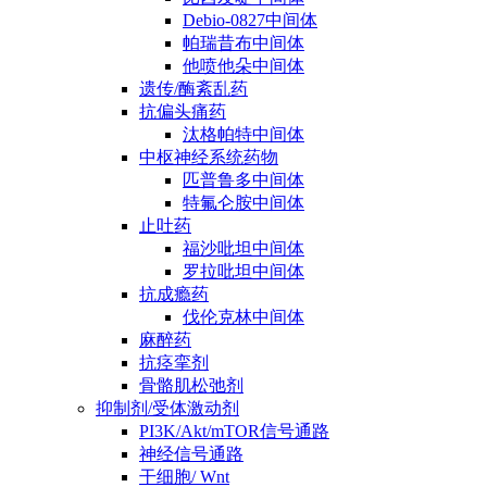
Debio-0827中间体
帕瑞昔布中间体
他喷他朵中间体
遗传/酶紊乱药
抗偏头痛药
汰格帕特中间体
中枢神经系统药物
匹普鲁多中间体
特氟仑胺中间体
止吐药
福沙吡坦中间体
罗拉吡坦中间体
抗成瘾药
伐伦克林中间体
麻醉药
抗痉挛剂
骨骼肌松弛剂
抑制剂/受体激动剂
PI3K/Akt/mTOR信号通路
神经信号通路
干细胞/ Wnt