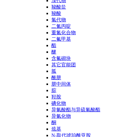
溴代物
羧酸盐
羧酸
氯代物
二氮丙啶
重氮化合物
二氟甲基
酯
醚
含氟砌块
其它官能团
胍
酰肼
肼中间体
腙
羟胺
碘化物
异氰酸酯与异硫氰酸酯
异氰化物
酮
巯基
N-取代琥珀酰亚胺