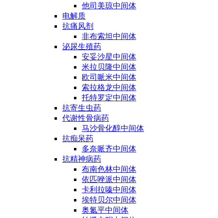
他司美琼中间体
电解质
抗痛风剂
非布索坦中间体
泌尿生殖药
安妥沙星中间体
米拉贝隆中间体
欧司哌米中间体
索拉格龙中间体
托特罗定中间体
抗寄生虫药
代谢性骨病药
马沙骨化醇中间体
抗痴呆药
多奈哌齐中间体
抗精神病药
布南色林中间体
依匹唑派中间体
卡利拉嗪中间体
埃特贝尔中间体
奥氮平中间体