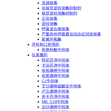
流感病毒
非核苷逆转录酶抑制剂
核苷逆转录酶抑制剂
正痘病毒
逆转录酶
呼吸道合胞病毒
严重急性呼吸窘迫综合征冠状病毒
鲨烯环氧酶
牙科和口腔用药
和厚朴酚中间体
抗真菌药
阿尼芬净中间体
卡泊芬净中间体
依柏康唑中间体
依那康唑中间体
G1中间体
艾沙康唑硫酸盐中间体
卢立康唑中间体
米卡芬净中间体
MK 3118中间体
泊沙康唑中间体