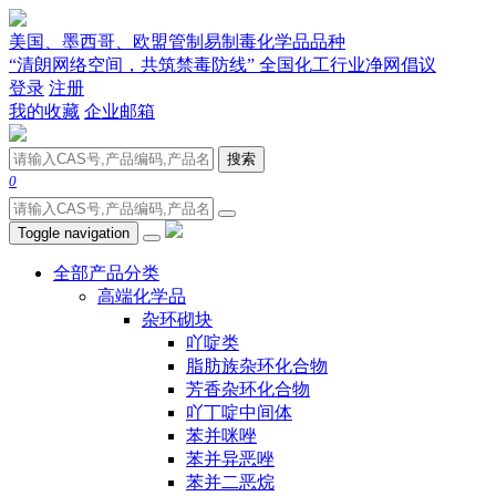
美国、墨西哥、欧盟管制易制毒化学品品种
“清朗网络空间，共筑禁毒防线” 全国化工行业净网倡议
登录
注册
我的收藏
企业邮箱
搜索
0
Toggle navigation
全部产品分类
高端化学品
杂环砌块
吖啶类
脂肪族杂环化合物
芳香杂环化合物
吖丁啶中间体
苯并咪唑
苯并异恶唑
苯并二恶烷