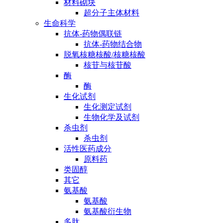
材料砌块
超分子主体材料
生命科学
抗体-药物偶联链
抗体-药物结合物
脱氧核糖核酸/核糖核酸
核苷与核苷酸
酶
酶
生化试剂
生化测定试剂
生物化学及试剂
杀虫剂
杀虫剂
活性医药成分
原料药
类固醇
其它
氨基酸
氨基酸
氨基酸衍生物
多肽