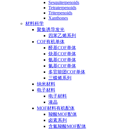
Sesquiterpenoids
Tetraterpenoids
Triterpenoids
Xanthones
材料科学
聚集诱导发光
四苯乙烯系列
COF有机单体
醛基COF单体
炔基COF单体
氨基COF单体
氰基COF单体
多官能团COF单体
三蝶烯系列
纳米材料
电子材料
电子材料
液晶
MOF材料有机配体
羧酸MOF配体
卤素系列
含氮羧酸MOF配体