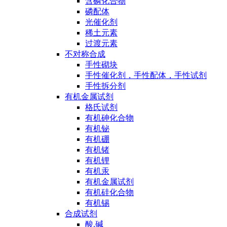
含磷化合物
磷配体
光催化剂
稀土元素
过渡元素
不对称合成
手性砌块
手性催化剂，手性配体，手性试剂
手性拆分剂
有机金属试剂
格氏试剂
有机砷化合物
有机铋
有机硼
有机锗
有机锂
有机汞
有机金属试剂
有机硅化合物
有机锡
合成试剂
酸,碱