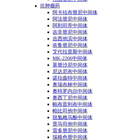
抗肿瘤药
阿卡拉布替尼中间体
阿法替尼中间体
阿利司帝中间体
吉非替尼中间体
吉西他滨中间体
依鲁替尼中间体
艾代拉里斯中间体
MK-2206中间体
莫替沙尼中间体
尼达尼布中间体
诺拉曲特中间体
奥瑞布林中间体
奥特罗内尔中间体
奥西丁尼中间体
帕布昔利布中间体
帕比司他中间体
脱氢雌马酚中间体
普马司他中间体
雷多替尼中间体
瑞格色替中间体