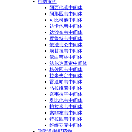
抗病毒药
阿西他滨中间体
阿那匹韦中间体
可比司他中间体
达卡他韦中间体
达沙布韦中间体
度鲁特韦中间体
依法韦仑中间体
埃替拉韦中间体
依曲韦林中间体
法尔达普雷中间体
格佐匹韦中间体
拉米夫定中间体
雷迪帕韦中间体
马拉维若中间体
奈韦拉平中间体
奥比他韦中间体
帕拉米韦中间体
索非布韦中间体
特拉匹韦中间体
维维罗克中间体
呼吸道/肺部药物