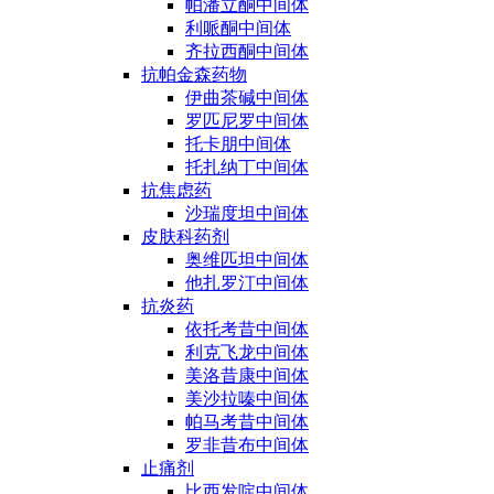
帕潘立酮中间体
利哌酮中间体
齐拉西酮中间体
抗帕金森药物
伊曲茶碱中间体
罗匹尼罗中间体
托卡朋中间体
托扎纳丁中间体
抗焦虑药
沙瑞度坦中间体
皮肤科药剂
奥维匹坦中间体
他扎罗汀中间体
抗炎药
依托考昔中间体
利克飞龙中间体
美洛昔康中间体
美沙拉嗪中间体
帕马考昔中间体
罗非昔布中间体
止痛剂
比西发啶中间体