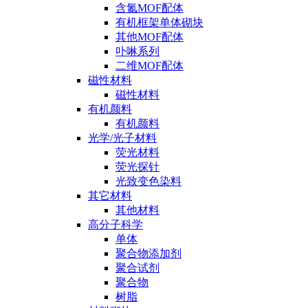
含氮MOF配体
有机框架单体砌块
其他MOF配体
卟啉系列
二维MOF配体
磁性材料
磁性材料
有机颜料
有机颜料
光学/光子材料
荧光材料
荧光探针
光致变色染料
其它材料
其他材料
高分子科学
单体
聚合物添加剂
聚合试剂
聚合物
树脂