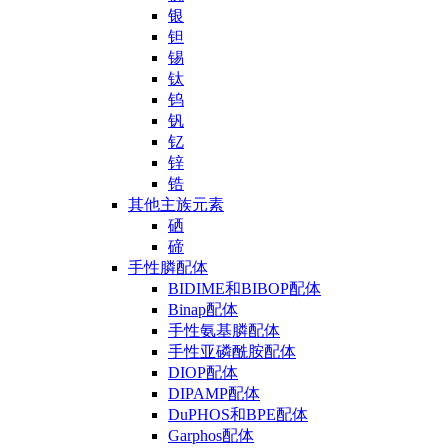
银
钽
锡
钛
钨
钒
钇
锌
锆
其他主族元素
硒
碲
手性膦配体
BIDIME和BIBOP配体
Binap配体
手性氨基膦配体
手性亚磷酰胺配体
DIOP配体
DIPAMP配体
DuPHOS和BPE配体
Garphos配体