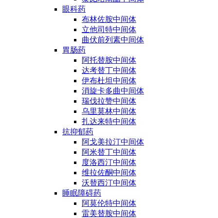
眼科药
布林佐胺中间体
立他司特中间体
曲伏前列素中间体
胃肠药
阿托替胺中间体
达考替丁中间体
伊布杜坦中间体
消旋卡多曲中间体
瑞伐拉赞中间体
乌里莫林中间体
扎达来特中间体
抗抑郁药
阿戈美拉汀中间体
阿米替丁中间体
度洛西汀中间体
维拉佐酮中间体
沃替西汀中间体
睡眠障碍药
阿莫伦特中间体
雷美替胺中间体