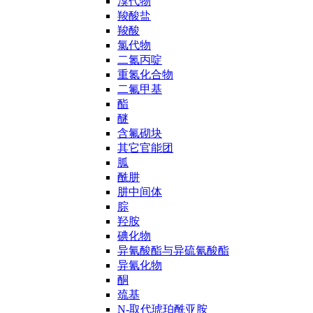
溴代物
羧酸盐
羧酸
氯代物
二氮丙啶
重氮化合物
二氟甲基
酯
醚
含氟砌块
其它官能团
胍
酰肼
肼中间体
腙
羟胺
碘化物
异氰酸酯与异硫氰酸酯
异氰化物
酮
巯基
N-取代琥珀酰亚胺