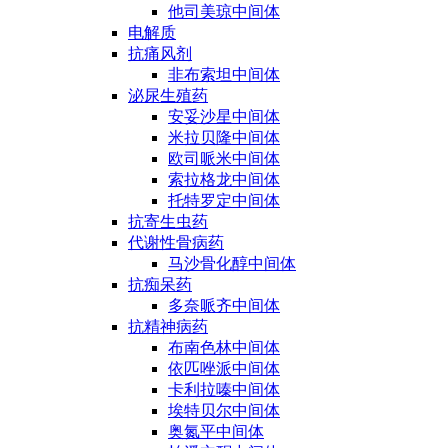
他司美琼中间体
电解质
抗痛风剂
非布索坦中间体
泌尿生殖药
安妥沙星中间体
米拉贝隆中间体
欧司哌米中间体
索拉格龙中间体
托特罗定中间体
抗寄生虫药
代谢性骨病药
马沙骨化醇中间体
抗痴呆药
多奈哌齐中间体
抗精神病药
布南色林中间体
依匹唑派中间体
卡利拉嗪中间体
埃特贝尔中间体
奥氮平中间体