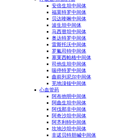
安倍生坦中间体
福莫特罗中间体
贝达喹啉中间体
波生坦中间体
马西替坦中间体
奥达特罗中间体
雷斯托沃中间体
罗氟司特中间体
塞莱西帕格中间体
司他生坦中间体
喘停特罗中间体
曲前列尼尔中间体
芜地溴铵中间体
心血管药
阿布他明中间体
阿曲生坦中间体
阿伐那非中间体
阿奇沙坦中间体
阿齐利特中间体
坎地沙坦中间体
非诺贝特胆碱中间体