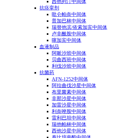
西他列汀中间体
抗痉挛剂
吡仑帕奈中间体
普加巴林中间体
瑞替他滨/依索加宾中间体
卢非酰胺中间体
噻加宾中间体
血液制品
阿哌沙班中间体
贝曲西班中间体
利伐沙班中间体
抗菌药
AFN-1252中间体
阿拉曲伐沙星中间体
布里菌素中间体
非那沙星中间体
加雷沙星中间体
利奈唑胺中间体
雷利巴坦中间体
瑞他帕林中间体
西他沙星中间体
泰比培南酯中间体