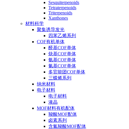
Sesquiterpenoids
Tetraterpenoids
Triterpenoids
Xanthones
材料科学
聚集诱导发光
四苯乙烯系列
COF有机单体
醛基COF单体
炔基COF单体
氨基COF单体
氰基COF单体
多官能团COF单体
三蝶烯系列
纳米材料
电子材料
电子材料
液晶
MOF材料有机配体
羧酸MOF配体
卤素系列
含氮羧酸MOF配体