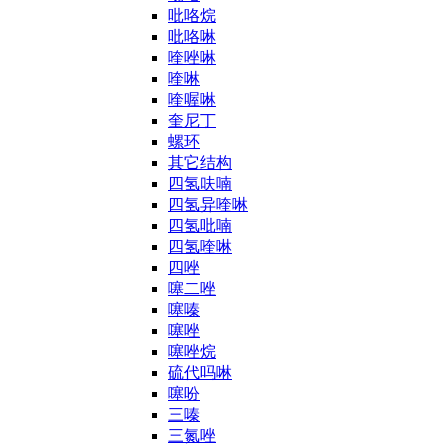
吡咯烷
吡咯啉
喹唑啉
喹啉
喹喔啉
奎尼丁
螺环
其它结构
四氢呋喃
四氢异喹啉
四氢吡喃
四氢喹啉
四唑
噻二唑
噻嗪
噻唑
噻唑烷
硫代吗啉
噻吩
三嗪
三氮唑