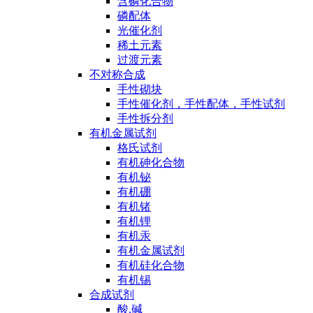
含磷化合物
磷配体
光催化剂
稀土元素
过渡元素
不对称合成
手性砌块
手性催化剂，手性配体，手性试剂
手性拆分剂
有机金属试剂
格氏试剂
有机砷化合物
有机铋
有机硼
有机锗
有机锂
有机汞
有机金属试剂
有机硅化合物
有机锡
合成试剂
酸,碱