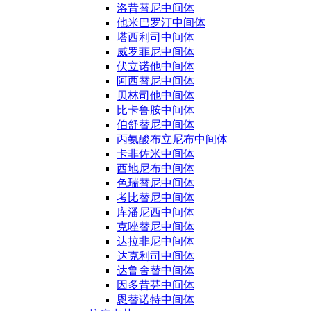
洛昔替尼中间体
他米巴罗汀中间体
塔西利司中间体
威罗菲尼中间体
伏立诺他中间体
阿西替尼中间体
贝林司他中间体
比卡鲁胺中间体
伯舒替尼中间体
丙氨酸布立尼布中间体
卡非佐米中间体
西地尼布中间体
色瑞替尼中间体
考比替尼中间体
库潘尼西中间体
克唑替尼中间体
达拉非尼中间体
达克利司中间体
达鲁舍替中间体
因多昔芬中间体
恩替诺特中间体