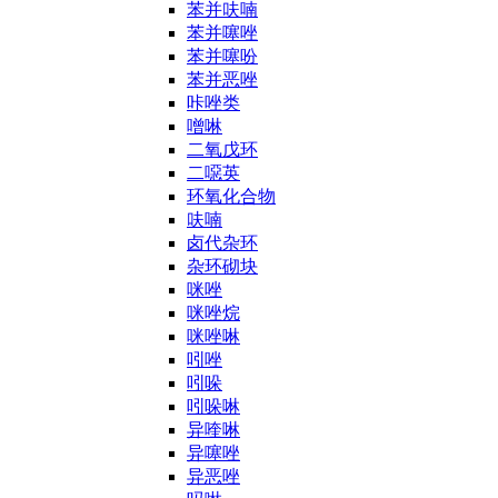
苯并呋喃
苯并噻唑
苯并噻吩
苯并恶唑
咔唑类
噌啉
二氧戊环
二噁英
环氧化合物
呋喃
卤代杂环
杂环砌块
咪唑
咪唑烷
咪唑啉
吲唑
吲哚
吲哚啉
异喹啉
异噻唑
异恶唑