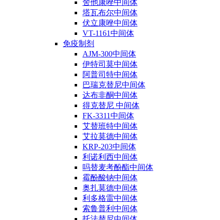
舍他康唑中间体
塔瓦布尔中间体
伏立康唑中间体
VT-1161中间体
免疫制剂
AJM-300中间体
伊特司莫中间体
阿普司特中间体
巴瑞克替尼中间体
达布非酮中间体
得克替尼 中间体
FK-3311中间体
艾替班特中间体
艾拉莫德中间体
KRP-203中间体
利诺利西中间体
吗替麦考酚酯中间体
霉酚酸钠中间体
奥扎莫德中间体
利多格雷中间体
索鲁普利中间体
托法替尼中间体