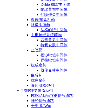
Debio-0827中间体
帕瑞昔布中间体
他喷他朵中间体
遗传/酶紊乱药
抗偏头痛药
汰格帕特中间体
中枢神经系统药物
匹普鲁多中间体
特氟仑胺中间体
止吐药
福沙吡坦中间体
罗拉吡坦中间体
抗成瘾药
伐伦克林中间体
麻醉药
抗痉挛剂
骨骼肌松弛剂
抑制剂/受体激动剂
PI3K/Akt/mTOR信号通路
神经信号通路
干细胞/ Wnt