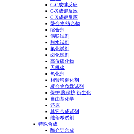
C-C成键反应
C-X成键反应
C-X成键反应
螯合物/络合物
缩合剂
偶联试剂
脱水试剂
氟化试剂
卤化试剂
高价碘化物
无机盐
氧化剂
相转移催化剂
聚合物负载试剂
保护,脱保护,衍生化
自由基化学
还原
其它合成试剂
维蒂希试剂
特殊合成
酶介导合成