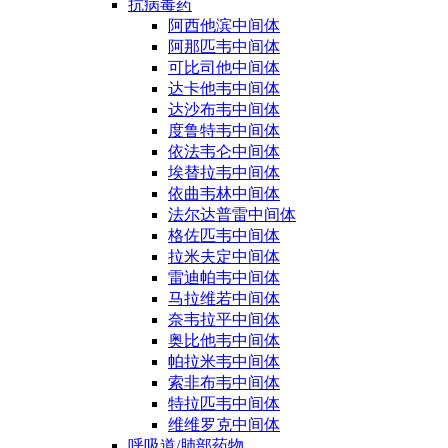
抗病毒药
阿西他滨中间体
阿那匹韦中间体
可比司他中间体
达卡他韦中间体
达沙布韦中间体
度鲁特韦中间体
依法韦仑中间体
埃替拉韦中间体
依曲韦林中间体
法尔达普雷中间体
格佐匹韦中间体
拉米夫定中间体
雷迪帕韦中间体
马拉维若中间体
奈韦拉平中间体
奥比他韦中间体
帕拉米韦中间体
索非布韦中间体
特拉匹韦中间体
维维罗克中间体
呼吸道/肺部药物