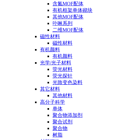
含氮MOF配体
有机框架单体砌块
其他MOF配体
卟啉系列
二维MOF配体
磁性材料
磁性材料
有机颜料
有机颜料
光学/光子材料
荧光材料
荧光探针
光致变色染料
其它材料
其他材料
高分子科学
单体
聚合物添加剂
聚合试剂
聚合物
树脂