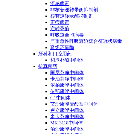
流感病毒
非核苷逆转录酶抑制剂
核苷逆转录酶抑制剂
正痘病毒
逆转录酶
呼吸道合胞病毒
严重急性呼吸窘迫综合征冠状病毒
鲨烯环氧酶
牙科和口腔用药
和厚朴酚中间体
抗真菌药
阿尼芬净中间体
卡泊芬净中间体
依柏康唑中间体
依那康唑中间体
G1中间体
艾沙康唑硫酸盐中间体
卢立康唑中间体
米卡芬净中间体
MK 3118中间体
泊沙康唑中间体