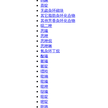
吗啉
萘啶
无卤杂环砌块
其它脂肪杂环化合物
其他芳香杂环化合物
噁二唑
恶嗪
恶唑
恶唑烷
恶唑啉
氧杂环丁烷
酞嗪
哌嗪
哌啶
嘌呤
吡喃
吡嗪
吡唑
哒嗪
吡啶
嘧啶
吡咯