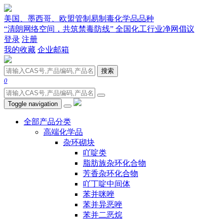
美国、墨西哥、欧盟管制易制毒化学品品种
“清朗网络空间，共筑禁毒防线” 全国化工行业净网倡议
登录
注册
我的收藏
企业邮箱
搜索
0
Toggle navigation
全部产品分类
高端化学品
杂环砌块
吖啶类
脂肪族杂环化合物
芳香杂环化合物
吖丁啶中间体
苯并咪唑
苯并异恶唑
苯并二恶烷