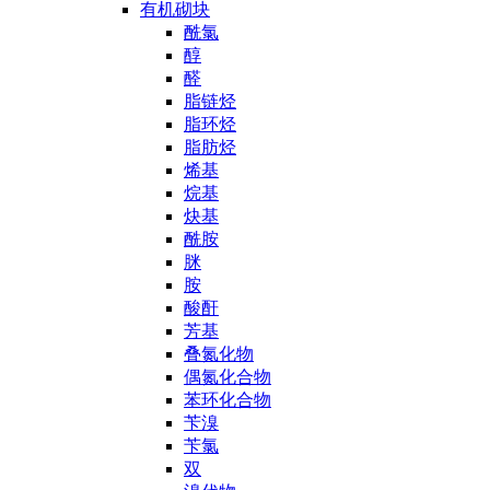
有机砌块
酰氯
醇
醛
脂链烃
脂环烃
脂肪烃
烯基
烷基
炔基
酰胺
脒
胺
酸酐
芳基
叠氮化物
偶氮化合物
苯环化合物
苄溴
苄氯
双