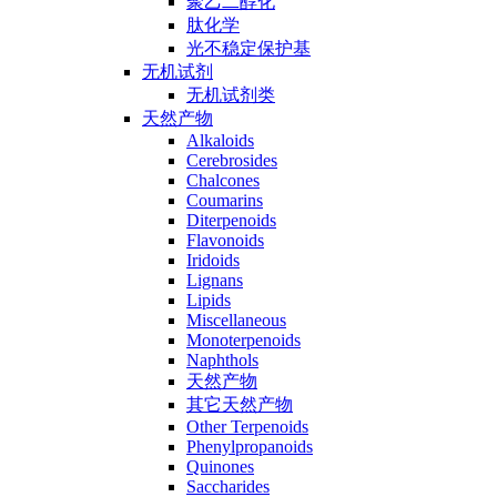
聚乙二醇化
肽化学
光不稳定保护基
无机试剂
无机试剂类
天然产物
Alkaloids
Cerebrosides
Chalcones
Coumarins
Diterpenoids
Flavonoids
Iridoids
Lignans
Lipids
Miscellaneous
Monoterpenoids
Naphthols
天然产物
其它天然产物
Other Terpenoids
Phenylpropanoids
Quinones
Saccharides