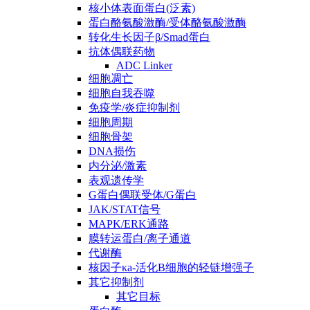
核小体表面蛋白(泛素)
蛋白酪氨酸激酶/受体酪氨酸激酶
转化生长因子β/Smad蛋白
抗体偶联药物
ADC Linker
细胞凋亡
细胞自我吞噬
免疫学/炎症抑制剂
细胞周期
细胞骨架
DNA损伤
内分泌/激素
表观遗传学
G蛋白偶联受体/G蛋白
JAK/STAT信号
MAPK/ERK通路
膜转运蛋白/离子通道
代谢酶
核因子κa-活化B细胞的轻链增强子
其它抑制剂
其它目标