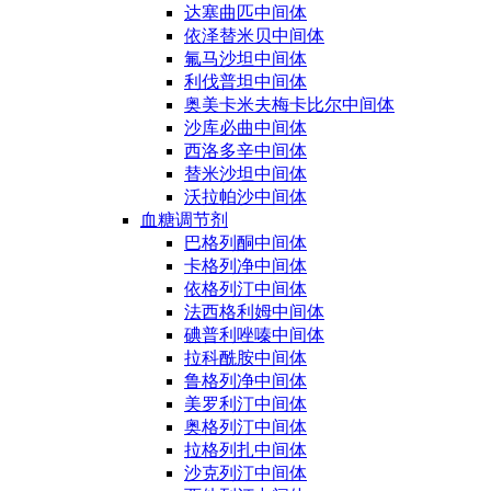
达塞曲匹中间体
依泽替米贝中间体
氟马沙坦中间体
利伐普坦中间体
奥美卡米夫梅卡比尔中间体
沙库必曲中间体
西洛多辛中间体
替米沙坦中间体
沃拉帕沙中间体
血糖调节剂
巴格列酮中间体
卡格列净中间体
依格列汀中间体
法西格利姆中间体
碘普利唑嗪中间体
拉科酰胺中间体
鲁格列净中间体
美罗利汀中间体
奥格列汀中间体
拉格列扎中间体
沙克列汀中间体