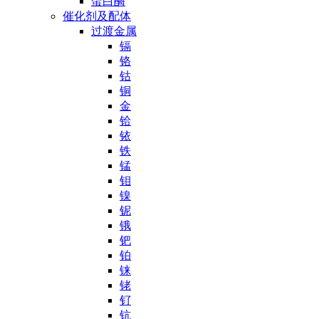
蛋白酶
催化剂及配体
过渡金属
镉
铬
钴
铜
金
铪
铱
铁
锰
钼
镍
铌
锇
钯
铂
铼
铑
钌
钪