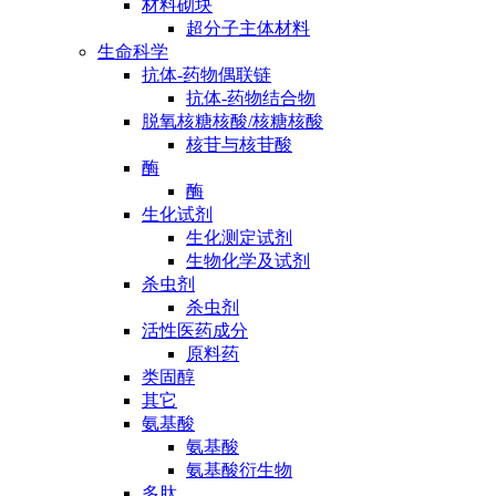
材料砌块
超分子主体材料
生命科学
抗体-药物偶联链
抗体-药物结合物
脱氧核糖核酸/核糖核酸
核苷与核苷酸
酶
酶
生化试剂
生化测定试剂
生物化学及试剂
杀虫剂
杀虫剂
活性医药成分
原料药
类固醇
其它
氨基酸
氨基酸
氨基酸衍生物
多肽