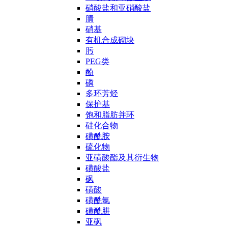
硝酸盐和亚硝酸盐
腈
硝基
有机合成砌块
肟
PEG类
酚
磷
多环芳烃
保护基
饱和脂肪并环
硅化合物
磺酰胺
硫化物
亚磺酸酯及其衍生物
磺酸盐
砜
磺酸
磺酰氯
磺酰肼
亚砜