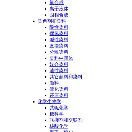
氟合成
离子液体
固相合成
染色剂和染料
酸性染料
偶氮染料
碱性染料
直接染料
分散染料
染料中间体
媒介染料
油性染料
其它颜料和染料
颜料
硫化染料
还原染料
化学生物学
共轭化学
糖科学
联接剂和交联剂
核酸化学