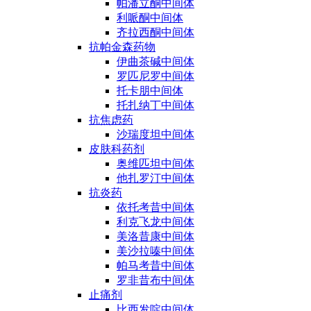
帕潘立酮中间体
利哌酮中间体
齐拉西酮中间体
抗帕金森药物
伊曲茶碱中间体
罗匹尼罗中间体
托卡朋中间体
托扎纳丁中间体
抗焦虑药
沙瑞度坦中间体
皮肤科药剂
奥维匹坦中间体
他扎罗汀中间体
抗炎药
依托考昔中间体
利克飞龙中间体
美洛昔康中间体
美沙拉嗪中间体
帕马考昔中间体
罗非昔布中间体
止痛剂
比西发啶中间体