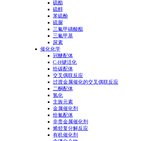
硫酯
硫醇
苯硫酚
硫脲
三氟甲磺酸酯
三氟甲基
尿素
催化化学
冠醚配体
C-H键活化
给碳配体
交叉偶联反应
过渡金属催化的交叉偶联反应
二酮配体
氢化
主族元素
金属催化剂
给氮配体
非贵金属催化剂
烯烃复分解反应
有机催化剂