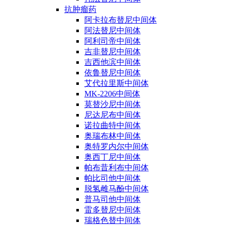
抗肿瘤药
阿卡拉布替尼中间体
阿法替尼中间体
阿利司帝中间体
吉非替尼中间体
吉西他滨中间体
依鲁替尼中间体
艾代拉里斯中间体
MK-2206中间体
莫替沙尼中间体
尼达尼布中间体
诺拉曲特中间体
奥瑞布林中间体
奥特罗内尔中间体
奥西丁尼中间体
帕布昔利布中间体
帕比司他中间体
脱氢雌马酚中间体
普马司他中间体
雷多替尼中间体
瑞格色替中间体